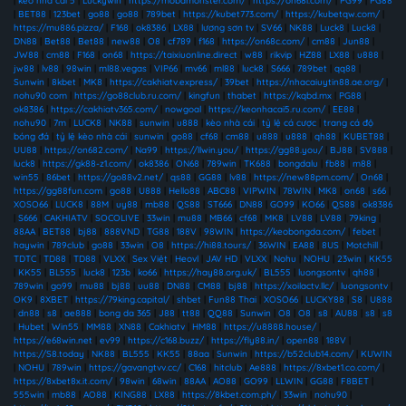
|
kèo nhà cái 5
|
Luckywin
|
https://mobamonster.com/
|
https://on68i.com/
|
PG99
|
PG88
|
BET88
|
123bet
|
go88
|
go88
|
789bet
|
https://kubet773.com/
|
https://kubetqw.com/
|
https://mu886.pizza/
|
F168
|
ok8386
|
LX88
|
lương sơn tv
|
SV66
|
NK88
|
Luck8
|
Luck8
|
DN88
|
Bet88
|
Bet88
|
new88
|
O8
|
cf789
|
f168
|
https://on68c.com/
|
cm88
|
Jun88
|
JW88
|
cm88
|
F168
|
on68
|
https://taixiuonline.direct
|
w88
|
rikvip
|
HZ88
|
LX88
|
u888
|
jw88
|
lv88
|
98win
|
ml88.vegas
|
VIP66
|
mv66
|
ml88
|
luck8
|
S666
|
789bet
|
qq88
|
Sunwin
|
8kbet
|
MK8
|
https://cakhiatv.express/
|
39bet
|
https://nhacaiuytin88.ae.org/
|
nohu90 com
|
https://go88club.ru.com/
|
kingfun
|
thabet
|
https://kqbd.mx
|
PG88
|
ok8386
|
https://cakhiatv365.com/
|
nowgoal
|
https://keonhacai5.ru.com/
|
EE88
|
nohu90
|
7m
|
LUCK8
|
NK88
|
sunwin
|
u888
|
kèo nhà cái
|
tỷ lệ cá cược
|
trang cá độ
bóng đá
|
tỷ lệ kèo nhà cái
|
sunwin
|
go88
|
cf68
|
cm88
|
u888
|
u888
|
qh88
|
KUBET88
|
UU88
|
https://on682.com/
|
Na99
|
https://llwin.you/
|
https://gg88.you/
|
BJ88
|
SV888
|
luck8
|
https://gk88-z1.com/
|
ok8386
|
ON68
|
789win
|
TK688
|
bongdalu
|
fb88
|
m88
|
win55
|
86bet
|
https://go88v2.net/
|
qs88
|
GG88
|
lv88
|
https://new88pm.com/
|
On68
|
https://gg88fun.com
|
go88
|
U888
|
Hello88
|
ABC88
|
VIPWIN
|
78WIN
|
MK8
|
on68
|
s66
|
XOSO66
|
LUCK8
|
88M
|
uy88
|
mb88
|
QS88
|
ST666
|
DN88
|
GO99
|
KO66
|
QS88
|
ok8386
|
S666
|
CAKHIATV
|
SOCOLIVE
|
33win
|
mu88
|
MB66
|
cf68
|
MK8
|
LV88
|
LV88
|
79king
|
88AA
|
BET88
|
bj88
|
888VND
|
TG88
|
188V
|
98WIN
|
https://keobongda.com/
|
febet
|
haywin
|
789club
|
go88
|
33win
|
O8
|
https://hi88.tours/
|
36WIN
|
EA88
|
8US
|
Motchill
|
TDTC
|
TD88
|
TD88
|
VLXX
|
Sex Việt
|
Heovl
|
JAV HD
|
VLXX
|
Nohu
|
NOHU
|
23win
|
KK55
|
KK55
|
BL555
|
luck8
|
123b
|
ko66
|
https://hay88.org.uk/
|
BL555
|
luongsontv
|
qh88
|
789win
|
go99
|
mu88
|
bj88
|
uu88
|
DN88
|
CM88
|
bj88
|
https://xoilactv.llc/
|
luongsontv
|
OK9
|
8XBET
|
https://79king.capital/
|
shbet
|
Fun88 Thai
|
XOSO66
|
LUCKY88
|
S8
|
U888
|
dn88
|
s8
|
ae888
|
bong da 365
|
J88
|
tt88
|
QQ88
|
Sunwin
|
O8
|
O8
|
s8
|
AU88
|
s8
|
s8
|
Hubet
|
Win55
|
MM88
|
XN88
|
Cakhiatv
|
HM88
|
https://u8888.house/
|
https://e68win.net
|
ev99
|
https://c168.buzz/
|
https://fly88.in/
|
open88
|
188V
|
https://S8.today
|
NK88
|
BL555
|
KK55
|
88aa
|
Sunwin
|
https://b52club14.com/
|
KUWIN
|
NOHU
|
789win
|
https://gavangtvv.cc/
|
C168
|
hitclub
|
Ae888
|
https://8xbet1.co.com/
|
https://8xbet8x.it.com/
|
98win
|
68win
|
88AA
|
AO88
|
GO99
|
LLWIN
|
GG88
|
F8BET
|
555win
|
mb88
|
AO88
|
KING88
|
LX88
|
https://8kbet.com.ph/
|
33win
|
nohu90
|