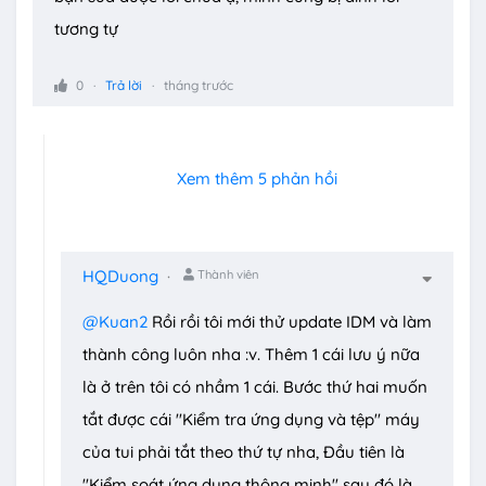
tương tự
0
Trả lời
tháng trước
Xem thêm 5 phản hồi
HQDuong
Thành viên
@Kuan2
Rồi rồi tôi mới thử update IDM và làm
thành công luôn nha :v. Thêm 1 cái lưu ý nữa
là ở trên tôi có nhầm 1 cái. Bước thứ hai muốn
tắt được cái "Kiểm tra ứng dụng và tệp" máy
của tui phải tắt theo thứ tự nha, Đầu tiên là
"Kiểm soát ứng dụng thông minh" sau đó là