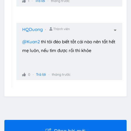
1
Trả lời
tháng trước
HQDuong
Thành viên
@Kuan2
thì tôi đéo biết tắt cái nào nên tắt hết
mẹ luôn, nếu tìm được rồi thì khỏe
0
Trả lời
tháng trước
Đăng bài mới