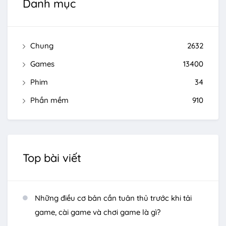
Danh mục
Chung
2632
Games
13400
Phim
34
Phần mềm
910
Top bài viết
Những điều cơ bản cần tuân thủ trước khi tải
game, cài game và chơi game là gì?