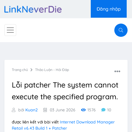
Đăng nhập
Trang chủ
Thảo Luận - Hỏi Đáp
Lỗi patcher The system cannot
execute the specified program.
bởi
Kuan2
03 June 2026
1576
10
được liên kết với bài viết
Internet Download Manager
Retail v6.43 Build 1 + Patcher