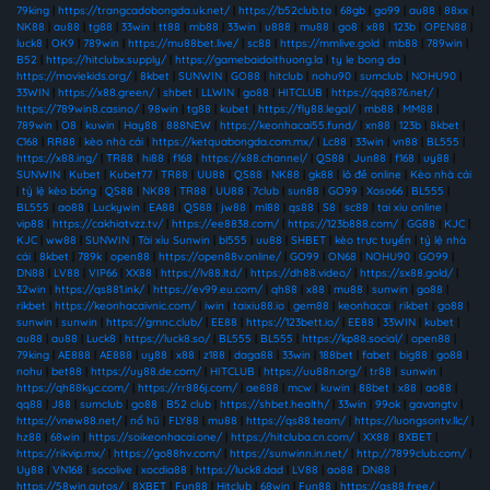
79king
|
https://trangcadobongda.uk.net/
|
https://b52club.to
|
68gb
|
go99
|
au88
|
88xx
|
NK88
|
au88
|
tg88
|
33win
|
tt88
|
mb88
|
33win
|
u888
|
mu88
|
go8
|
x88
|
123b
|
OPEN88
|
luck8
|
OK9
|
789win
|
https://mu88bet.live/
|
sc88
|
https://mmlive.gold
|
mb88
|
789win
|
B52
|
https://hitclubx.supply/
|
https://gamebaidoithuong.la
|
ty le bong da
|
https://moviekids.org/
|
8kbet
|
SUNWIN
|
GO88
|
hitclub
|
nohu90
|
sumclub
|
NOHU90
|
33WIN
|
https://x88.green/
|
shbet
|
LLWIN
|
go88
|
HITCLUB
|
https://qq8876.net/
|
https://789win8.casino/
|
98win
|
tg88
|
kubet
|
https://fly88.legal/
|
mb88
|
MM88
|
789win
|
O8
|
kuwin
|
Hay88
|
888NEW
|
https://keonhacai55.fund/
|
xn88
|
123b
|
8kbet
|
C168
|
RR88
|
kèo nhà cái
|
https://ketquabongda.com.mx/
|
Lc88
|
33win
|
vn88
|
BL555
|
https://x88.ing/
|
TR88
|
hi88
|
f168
|
https://x88.channel/
|
QS88
|
Jun88
|
f168
|
uy88
|
SUNWIN
|
Kubet
|
Kubet77
|
TR88
|
UU88
|
QS88
|
NK88
|
gk88
|
lô đề online
|
Kèo nhà cái
|
tỷ lệ kèo bóng
|
QS88
|
NK88
|
TR88
|
UU88
|
7club
|
sun88
|
GO99
|
Xoso66
|
BL555
|
BL555
|
ao88
|
Luckywin
|
EA88
|
QS88
|
jw88
|
ml88
|
qs88
|
S8
|
sc88
|
tai xiu online
|
vip88
|
https://cakhiatvzz.tv/
|
https://ee8838.com/
|
https://123b888.com/
|
GG88
|
KJC
|
KJC
|
ww88
|
SUNWIN
|
Tài xỉu Sunwin
|
bl555
|
uu88
|
SHBET
|
kèo trực tuyến
|
tỷ lệ nhà
cái
|
8kbet
|
789k
|
open88
|
https://open88v.online/
|
GO99
|
ON68
|
NOHU90
|
GO99
|
DN88
|
LV88
|
VIP66
|
XX88
|
https://lv88.ltd/
|
https://dh88.video/
|
https://sx88.gold/
|
32win
|
https://qs881.ink/
|
https://ev99.eu.com/
|
qh88
|
x88
|
mu88
|
sunwin
|
go88
|
rikbet
|
https://keonhacaivnic.com/
|
iwin
|
taixiu88.io
|
gem88
|
keonhacai
|
rikbet
|
go88
|
sunwin
|
sunwin
|
https://gmnc.club/
|
EE88
|
https://123bett.io/
|
EE88
|
33WIN
|
kubet
|
au88
|
au88
|
Luck8
|
https://luck8.so/
|
BL555
|
BL555
|
https://kp88.social/
|
open88
|
79king
|
AE888
|
AE888
|
uy88
|
x88
|
z188
|
daga88
|
33win
|
188bet
|
fabet
|
big88
|
go88
|
nohu
|
bet88
|
https://uy88.de.com/
|
HITCLUB
|
https://uu88n.org/
|
tr88
|
sunwin
|
https://qh88kyc.com/
|
https://rr886j.com/
|
ae888
|
mcw
|
kuwin
|
88bet
|
x88
|
ao88
|
qq88
|
J88
|
sumclub
|
go88
|
B52 club
|
https://shbet.health/
|
33win
|
99ok
|
gavangtv
|
https://vnew88.net/
|
nổ hũ
|
FLY88
|
mu88
|
https://qs88.team/
|
https://luongsontv.llc/
|
hz88
|
68win
|
https://soikeonhacai.one/
|
https://hitcluba.cn.com/
|
XX88
|
8XBET
|
https://rikvip.mx/
|
https://go88hv.com/
|
https://sunwinn.in.net/
|
http://7899club.com/
|
Uy88
|
VN168
|
socolive
|
xocdia88
|
https://luck8.dad
|
LV88
|
ao88
|
DN88
|
https://58win.autos/
|
8XBET
|
Fun88
|
Hitclub
|
68win
|
Fun88
|
https://qs88.free/
|