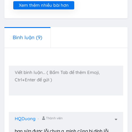
Xem thêm nhiều bài hơn
Bình luận
(9)
HQDuong
Thành viên
bạn sửa được lỗi chưa ạ, mình cũng bị dính lỗi