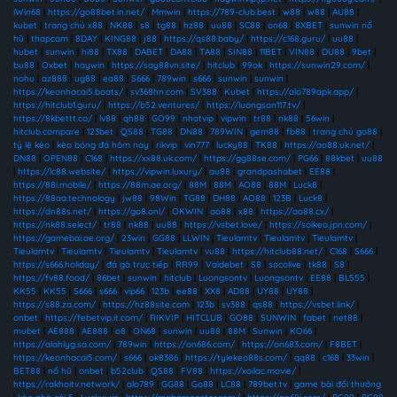
iWin68
|
https://go88bet.in.net/
|
Mmwin
|
https://789-club.best
|
w88
|
w88
|
AU88
|
kubet
|
trang chủ x88
|
NK88
|
s8
|
tg88
|
hz88
|
uu88
|
SC88
|
on68
|
8XBET
|
sunwin nổ
hũ
|
thapcam
|
8DAY
|
KING88
|
j88
|
https://qs88.baby/
|
https://c168.guru/
|
uu88
|
hubet
|
sunwin
|
hi88
|
TX88
|
DABET
|
DA88
|
TA88
|
SIN88
|
11BET
|
VIN88
|
DU88
|
9bet
|
bu88
|
Oxbet
|
haywin
|
https://say88vn.site/
|
hitclub
|
99ok
|
https://sunwin29.com/
|
nohu
|
az888
|
ug88
|
ea88
|
S666
|
789win
|
s666
|
sunwin
|
sunwin
|
https://keonhacai5.boats/
|
sv368hn.com
|
SV388
|
Kubet
|
https://alo789apk.app/
|
https://hitclub1.guru/
|
https://b52.ventures/
|
https://luongson117.tv/
|
https://8kbettt.co/
|
lv88
|
qh88
|
GO99
|
nhatvip
|
vipwin
|
tr88
|
nk88
|
56win
|
hitclub.compare
|
123bet
|
QS88
|
TG88
|
DN88
|
789WIN
|
gem88
|
fb88
|
trang chủ go88
|
tỷ lệ kèo
|
kèo bóng đá hôm nay
|
rikvip
|
vin777
|
lucky88
|
TK88
|
https://ao88.uk.net/
|
DN88
|
OPEN88
|
C168
|
https://xx88.uk.com/
|
https://gg88se.com/
|
PG66
|
88kbet
|
uu88
|
https://lc88.website/
|
https://vipwin.luxury/
|
au88
|
grandpashabet
|
EE88
|
https://88i.mobile/
|
https://88m.ae.org/
|
88M
|
88M
|
AO88
|
88M
|
Luck8
|
https://88aa.technology
|
jw88
|
98Win
|
TG88
|
DH88
|
AO88
|
123B
|
Luck8
|
https://dn88s.net/
|
https://go8.onl/
|
OKWIN
|
ao88
|
x88
|
https://ao88.cx/
|
https://nk88.select/
|
tr88
|
nk88
|
uu88
|
https://vsbet.love/
|
https://soikeo.jpn.com/
|
https://gamebai.ae.org/
|
23win
|
GG88
|
LLWIN
|
Tieulamtv
|
Tieulamtv
|
Tieulamtv
|
Tieulamtv
|
Tieulamtv
|
Tieulamtv
|
Tieulamtv
|
vu88
|
https://hitclub88.net/
|
C168
|
S666
|
https://s666.holiday/
|
đá gà trực tiếp
|
RR99
|
Vaidebet
|
S8
|
socolive
|
tk88
|
S8
|
https://fv88.food/
|
86bet
|
sunwin
|
hitclub
|
Luongsontv
|
Luongsontv
|
EE88
|
BL555
|
KK55
|
KK55
|
S666
|
s666
|
vip66
|
123b
|
ee88
|
XX8
|
AD88
|
UY88
|
UY88
|
https://s88.za.com/
|
https://hz88site.com
|
123b
|
sv388
|
qs88
|
https://vsbet.link/
|
onbet
|
https://febetvip.it.com/
|
RIKVIP
|
HITCLUB
|
GO88
|
SUNWIN
|
fabet
|
net88
|
mubet
|
AE888
|
AE888
|
o8
|
ON68
|
sunwin
|
uu88
|
88M
|
Sunwin
|
KO66
|
https://alahlyg.sa.com/
|
789win
|
https://on686.com/
|
https://on683.com/
|
F8BET
|
https://keonhacai5.com/
|
s666
|
ok8386
|
https://tylekeo88s.com/
|
qq88
|
c168
|
33win
|
BET88
|
nổ hũ
|
onbet
|
b52club
|
QS88
|
FV88
|
https://xoilac.movie/
|
https://rakhoitv.network/
|
alo789
|
GG88
|
Go88
|
LC88
|
789bet.tv
|
game bài đổi thưởng