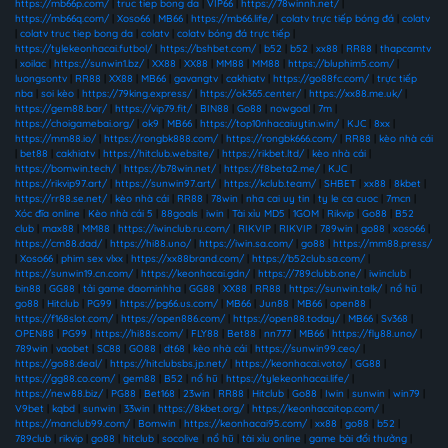
https://mb66p.com/
|
truc tiep bong da
|
VIP66
|
https://78winnh.net/
|
https://mb66q.com/
|
Xoso66
|
MB66
|
https://mb66.life/
|
colatv trực tiếp bóng đá
|
colatv
|
colatv truc tiep bong da
|
colatv
|
colatv bóng đá trực tiếp
|
https://tylekeonhacai.futbol/
|
https://bshbet.com/
|
b52
|
b52
|
xx88
|
RR88
|
thapcamtv
|
xoilac
|
https://sunwin1.bz/
|
XX88
|
XX88
|
MM88
|
MM88
|
https://bluphim5.com/
|
luongsontv
|
RR88
|
XX88
|
MB66
|
gavangtv
|
cakhiatv
|
https://go88fc.com/
|
trực tiếp
nba
|
soi kèo
|
https://79king.express/
|
https://ok365.center/
|
https://xx88.me.uk/
|
https://gem88.bar/
|
https://vip79.fit/
|
BIN88
|
Go88
|
nowgoal
|
7m
|
https://choigamebai.org/
|
ok9
|
MB66
|
https://top10nhacaiuytin.win/
|
KJC
|
8xx
|
https://mm88.io/
|
https://rongbk888.com/
|
https://rongbk666.com/
|
RR88
|
kèo nhà cái
|
bet88
|
cakhiatv
|
https://hitclub.website/
|
https://rikbet.ltd/
|
kèo nhà cái
|
https://bomwin.tech/
|
https://b78win.net/
|
https://f8beta2.me/
|
KJC
|
https://rikvip97.art/
|
https://sunwin97.art/
|
https://kclub.team/
|
SHBET
|
xx88
|
8kbet
|
https://rr88.se.net/
|
kèo nhà cái
|
RR88
|
78win
|
nha cai uy tin
|
ty le ca cuoc
|
7mcn
|
Xóc đĩa online
|
Kèo nhà cái 5
|
88goals
|
iwin
|
Tài xỉu MD5
|
1GOM
|
Rikvip
|
Go88
|
B52
club
|
max88
|
MM88
|
https://iwinclub.ru.com/
|
RIKVIP
|
RIKVIP
|
789win
|
go88
|
xoso66
|
https://cm88.dad/
|
https://hi88.uno/
|
https://iwin.sa.com/
|
go88
|
https://mm88.press/
|
Xoso66
|
phim sex vlxx
|
https://xx88brand.com/
|
https://b52club.sa.com/
|
https://sunwin19.cn.com/
|
https://keonhacai.gdn/
|
https://789clubb.one/
|
iwinclub
|
bin88
|
GG88
|
tải game daominhha
|
GG88
|
XX88
|
RR88
|
https://sunwin.talk/
|
nổ hũ
|
go88
|
Hitclub
|
PG99
|
https://pg66.us.com/
|
MB66
|
Jun88
|
MB66
|
open88
|
https://f168slot.com/
|
https://open886.com/
|
https://open88.today/
|
MB66
|
Sv368
|
OPEN88
|
PG99
|
https://hi88s.com/
|
FLY88
|
Bet88
|
nn777
|
MB66
|
https://fly88.uno/
|
789win
|
vaobet
|
SC88
|
GO88
|
dt68
|
kèo nhà cái
|
https://sunwin99.ceo/
|
https://go88.deal/
|
https://hitclubsbs.jp.net/
|
https://keonhacai.voto/
|
GG88
|
https://gg88.co.com/
|
gem88
|
B52
|
nổ hũ
|
https://tylekeonhacai.life/
|
https://new88.biz/
|
PG88
|
Bet168
|
23win
|
RR88
|
Hitclub
|
Go88
|
Iwin
|
sunwin
|
win79
|
V9bet
|
kqbd
|
sunwin
|
33win
|
https://8kbet.org/
|
https://keonhacaitop.com/
|
https://manclub99.com/
|
Bomwin
|
https://keonhacai95.com/
|
xx88
|
go88
|
b52
|
789club
|
rikvip
|
go88
|
hitclub
|
socolive
|
nổ hũ
|
tài xỉu online
|
game bài đổi thưởng
|