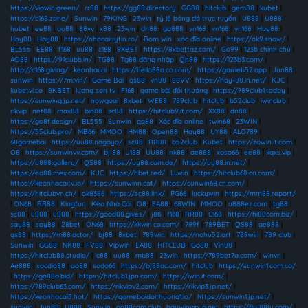
https://vipwin.green/
|
rr88
|
https://gg88.directory
|
GG88
|
hitclub
|
gem88
|
kubet
|
https://c168.zone/
|
Sunwin
|
79KING
|
23win
|
tỷ lệ bóng đá trực tuyến
|
U888
|
U888
|
hubet
|
ee88
|
ao88
|
88vv
|
x88
|
23win
|
dn88
|
ga888
|
vn168
|
vn168
|
vn168
|
Hay88
|
Hay88
|
Hay88
|
https://nhacaiuytin.ro/
|
Bom win
|
xóc đĩa online
|
https://ok9.show/
|
BL555
|
EE88
|
f168
|
uu88
|
c168
|
8XBET
|
https://8xbettaz.com/
|
Go99
|
123b chính chủ
|
AO88
|
https://91clubb.in/
|
TG88
|
Tg88 đăng nhập
|
Qh88
|
https://123b3.com/
|
http://c168.giving/
|
keonhacai
|
https://hello88a.co.com/
|
https://gameb52.app
|
Jun88
|
sunwin
|
https://7m.vin/
|
Game Bài
|
qs88
|
vn88
|
88VV
|
https://hay-88.in.net/
|
KJC
|
kubetvi.co
|
8KBET
|
lương sơn tv
|
F168
|
game bài đổi thưởng
|
https://789club1.today
|
https://sunwing.jp.net/
|
nowgoal
|
8xbet
|
WE88
|
789club
|
hitclub
|
b52club
|
iwinclub
|
rikvip
|
net88
|
max88
|
bin88
|
sc88
|
https://hitclub9.it.com/
|
XX88
|
dn88
|
https://go8f.design/
|
BL555
|
Sunwin
|
qq88
|
Xóc đĩa online
|
twin68
|
23WIN
|
https://55club.pro/
|
MB66
|
MMOO
|
HM88
|
Open88
|
Hay88
|
UY88
|
ALO789
|
68gamebai
|
https://uu88.nagoya/
|
sc88
|
RR88
|
b52club
|
Kubet
|
https://zowin.it.com
|
O8
|
https://sunwinvv.com/
|
bj 88
|
J188
|
UU88
|
nk88
|
ae888
|
xoso66
|
ee88
|
kqxs.vip
|
https://u888.gallery/
|
QS88
|
https://uy88.com.de/
|
https://uy88.in.net/
|
https://ea88.mex.com/
|
KJC
|
https://hbet.red/
|
LLwin
|
https://hitclub68.cn.com/
|
https://keonhacaitv.io/
|
https://sunwinn.cat/
|
https://sunwin68.cn.com/
|
https://hitclubvn.ch/
|
ok8386
|
https://sc88.link/
|
PG66
|
luckywin
|
https://mm88.report/
|
ON68
|
RR88
|
Kingfun
|
Kèo Nhà Cái
|
O8
|
EA88
|
68WIN
|
MMOO
|
u888ez.com
|
tg88
|
sc88
|
u888
|
u888
|
https://good88.gives/
|
j88
|
f168
|
RR88
|
C168
|
https://hi88com.biz/
|
say88
|
say88
|
28bet
|
ON68
|
https://kkwin.co.com/
|
789f
|
789BET
|
QS88
|
ae888
|
qs88
|
https://m88.actor/
|
bj88
|
8xbet
|
789win
|
https://nohu52.art
|
789win
|
789 club
|
Sunwin
|
GG88
|
NK88
|
FV88
|
Vipwin
|
EA88
|
HITCLUB
|
Go88
|
Vin88
|
https://hitclub88.studio/
|
lc88
|
uu88
|
mb88
|
23win
|
https://789bet7a.com/
|
winvn
|
Ae888
|
xocdia88
|
ao88
|
sodo66
|
https://bj88ac.com/
|
hitclub
|
https://sunwin1.com.co/
|
https://go88a.bid/
|
https://hitclub1.jpn.com/
|
https://iwin.it.com/
|
https://789club63.com/
|
https://rikvipv2.com/
|
https://rikvip3.jp.net/
|
https://keonhacai5.hot/
|
https://gamebaidoithuong1.io/
|
https://sunwin1.jp.net/
|
sunwin
|
Jun88
|
U888
|
Sunwin
|
go88com.club
|
haywinvip.jp.net
|
https://fly888y.com/
|