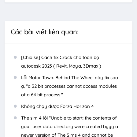
Các bài viết liên quan:
[Chia sẻ] Cách fix Crack cho toàn bộ
autodesk 2023 ( Revit, Maya, 3Dmax )
Lỗi Motor Town: Behind The Wheel này fix sao
ạ, "a 32 bit processes cannot access modules
of a 64 bit process."
Không chạy được Forza Horizon 4
The sim 4 lỗi "Unable to start: the contents of
your user data directory were created byyy a
newer version of The Sims 4 and cannot be