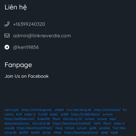
Liên hệ
+16399240320
admin@linkneverdie.com
@ken19856
Fanpage
Join Us on Facebook
nettruyen
|
https://zinmanga.net
|
ufabet
|
truc tiep bong da
|
https://iwinclub.la/
|
Ku
casino
|
Ku11
|
xoilac tv
|
Fun88
|
kubet
|
sv388
|
https://sv368.direct/
|
sunwin
|
https://ee88vie.com/
|
Kubet88
|
78win
|
nhà cái uy tín
|
sunwin
|
sunwin
|
kqxs
ketquaxoso3.com
|
nhà cái lô đề
|
https://keonhacai.football/
|
IWIN
|
78win
|
xoilac tv
|
xoso66
|
https://keonhacai55.bet/
|
rikvip
|
hitclub
|
sunwin
|
go88
|
socolive
|
Trực tiếp
bóng đá
|
Alo789
|
Ae888
|
xôi lạc
|
v9bet
|
https://keonhacai.fund/
|
vip66
|
Vip66
|