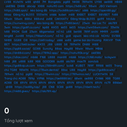
LV88
|
KUWIN
|
w88
|
qh88
|
7M
|
Bongdalu
|
pg88
|
NK88
|
789WIN
|
UY88
|
ae888
|
HB88
|
ok8386
|
DH88
|
abcvip
|
XX88
|
nohu90 com
|
https://lx88.uk/
|
98win
|
JBO Vietnam
|
https://hi88.spot/
|
kèo bóng đá
|
https://luck88com.net/
|
s666
|
https://open88.gg/
|
88aa
|
Đăng Ký BL555
|
555WIN
|
st666
|
kubet
|
m88
|
8XBET
|
8XBET
|
88VBET
|
fv88
|
58win
|
58win
|
888vi
|
888vnd
|
zx88
|
CAKHIATV
|
Đăng Nhập BL555
|
go99
|
hitclub
|
https://sunwinvy.com/
|
kèo bóng đá
|
https://fv88.best/
|
23win
|
Xoi Lac TV
|
alo789
|
3win
|
https://go8f.co.com/
|
kp88
|
KK55
|
kk55
|
kk55
|
https://win58win.com/
|
33WIN
|
lv88
|
99OK
|
Go8
|
23win
|
68gamebai
|
nổ hũ
|
u88
|
bet88
|
789F archi
|
MM99
|
Jun88
|
king88
|
Jun88
|
https://f8betv1.com/
|
nổ hũ
|
go8
|
vipwin
|
kèo nhà cái
|
NOHU
|
SV388
|
NH88
|
GG88
|
O8
|
https://ok9.today/
|
s666
|
xx88
|
game bai doi thuong
|
RIKVIP
|
THA
BET
|
https://bk8.locker
|
KK55
|
J88
|
U888
|
S8
|
789WIN
|
DN88
|
HI88
|
https://qq88.social/
|
GO88
|
Suncity
|
88aa
|
Hay88
|
98win
|
98win
|
MB66
|
https://dn88vl.com/
|
https://789k2.app/
|
https://nohu90k.org/
|
ok8386
|
https://s8ax.com/
|
mb66
|
F168
|
U888
|
man88
|
mb66
|
https://c168.mobi/
|
luckywin
|
hi88
|
j88
|
u888
|
lc88
|
X88
|
GOOD88
|
au88
|
alo789
|
max79
|
sonclub
|
https://go88vip.uk.com
|
https://88m89.com/
|
luck8
|
KUBET
|
789F
|
RR88
|
kk55
|
Trang
chủ TG88
|
98WIN
|
https://78win.dental/
|
88xx
|
U88
|
Hay88
|
https://go88ca.win/
|
789win
|
nổ hũ
|
pg88
|
https://78winn.co/
|
https://789winss.net/
|
LUCKYWIN
|
S8
|
Trang chủ AO88
|
789p
|
VIP66
|
https://ae8888.lat/
|
68win
|
ae888
|
CV666
|
X88
|
TG88
|
AO88
|
O8
|
69VN
|
69VN
|
69VN
|
69VN
|
69VN
|
69VN
|
69VN
|
69VN
|
69VN
|
ric79
|
88kbet
|
qh88
|
https://ao88y.top/
|
j88
|
C168
|
SC88
|
go88
|
https://nbett.tech/
|
https://nk88.gives/
|
https://alo789.vip/
|
0
Tổng lượt xem