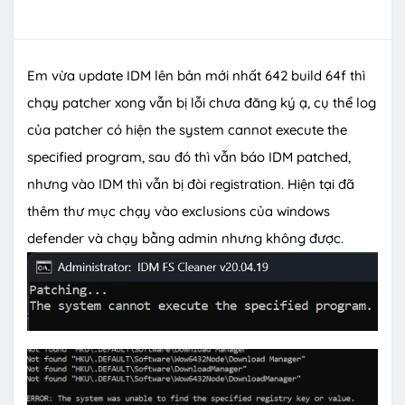
Em vừa update IDM lên bản mới nhất 642 build 64f thì
chạy patcher xong vẫn bị lỗi chưa đăng ký ạ, cụ thể log
của patcher có hiện the system cannot execute the
specified program, sau đó thì vẫn báo IDM patched,
nhưng vào IDM thì vẫn bị đòi registration. Hiện tại đã
thêm thư mục chạy vào exclusions của windows
defender và chạy bằng admin nhưng không được.