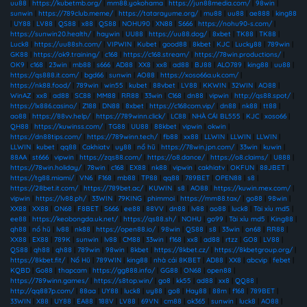
uu88
|
https://kubetmb.org/
|
mm88.yokohama
|
https://jun88media.com/
|
98win
|
sunwin
|
https://789club.meme/
|
https://tatarayume.org/
|
mu88
|
uu88
|
ae888
|
king88
|
UY88
|
LV88
|
QS88
|
x88
|
QS88
|
NOHU90
|
XN88
|
S666
|
https://nohu90-s.com/
|
https://sunwin20.health/
|
haywin
|
UU88
|
https://uu88.dog/
|
8xbet
|
TK88
|
TK88
|
Luck8
|
https://uu88sh.com/
|
VIPWIN
|
Kubet
|
good88
|
8kbet
|
KJC
|
Lucky88
|
789win
|
GK88
|
https://ok9.training/
|
c168
|
https://c168.stream/
|
https://78win.productions/
|
OK9
|
c168
|
23win
|
mb88
|
s666
|
AD88
|
XX8
|
xx8
|
ad88
|
BJ88
|
ALO789
|
king88
|
uu88
|
https://qs888.it.com/
|
bgd66
|
sunwin
|
AO88
|
https://xoso66a.uk.com/
|
https://nk88.food/
|
789win
|
win55
|
kubet
|
88vbet
|
LV88
|
KKWIN
|
32WIN
|
AO88
|
WinAZ
|
xx8
|
ad88
|
SC88
|
MM88
|
RR88
|
33win
|
C168
|
dn88
|
vipwin
|
http://qs88.spot/
|
https://lx886.casino/
|
Z188
|
DN88
|
8xbet
|
https://c168com.vip/
|
dn88
|
nk88
|
tt88
|
ao88
|
https://88vv.help/
|
https://789winn.click/
|
LC88
|
NHÀ CÁI BL555
|
KJC
|
xoso66
|
QH88
|
https://kuwinss.com/
|
TG88
|
UU88
|
88kbet
|
vipwin
|
okwin
|
https://dn88tips.com/
|
https://789winn.tech/
|
fb88
|
xx88
|
LLWIN
|
LLWIN
|
LLWIN
|
LLWIN
|
kubet
|
qq88
|
Cakhiatv
|
uy88
|
nổ hũ
|
https://78win.jpn.com/
|
33win
|
kuwin
|
88AA
|
st666
|
vipwin
|
https://zqs88.com/
|
https://o8.dance/
|
https://o8.claims/
|
U888
|
https://78win.holiday/
|
78win
|
c168
|
EX88
|
nk88
|
vipwin
|
cakhiatv
|
OKFUN
|
88JBET
|
https://tg88.miami/
|
VN6
|
F168
|
mb88
|
TP88
|
qq88
|
789BET
|
OPEN88
|
s8
|
https://28bet.it.com/
|
https://789bet.ac/
|
KUWIN
|
s8
|
AO88
|
https://kuwin.mex.com/
|
vipwin
|
https://lv88.ph/
|
33WIN
|
79KING
|
phimmoi
|
https://mm88.tax/
|
go88
|
98win
|
XX88
|
XX88
|
ON68
|
F8BET
|
S666
|
ee88
|
88VV
|
dn88
|
lv88
|
ao88
|
luck8
|
Tài xỉu md5
|
ee88
|
https://keobongda.uk.net/
|
https://qs88.sh/
|
NOHU
|
go99
|
Tài xỉu md5
|
King88
|
qh88
|
nổ hũ
|
lv88
|
nk88
|
https://open88.io/
|
98win
|
QS88
|
s8
|
33win
|
on68
|
RR88
|
XX88
|
EX88
|
789K
|
sunwin
|
lv88
|
CM88
|
33win
|
f168
|
xx8
|
ad88
|
rtzz
|
GO8
|
LV88
|
QS88
|
qh88
|
qh88
|
789win
|
98win
|
8kbet
|
https://8kbet.cz/
|
https://8kbetgroup.org/
|
https://8kbet.fit/
|
Nổ Hũ
|
789WIN
|
king88
|
nhà cái 8KBET
|
AD88
|
XX8
|
abcvip
|
febet
|
KQBD
|
Go88
|
thapcam
|
https://gg888.info/
|
GG88
|
ON68
|
open88
|
https://789winn.games/
|
https://s8top.win/
|
go8
|
kk55
|
ad88
|
xx8
|
QQ88
|
http://qq887p.com/
|
88aa
|
UY88
|
luck8
|
uy88
|
go8
|
Hay88
|
88m
|
f168
|
789BET
|
33WIN
|
X88
|
UY88
|
EA88
|
188V
|
LV88
|
69VN
|
cm88
|
ok365
|
sunwin
|
luck8
|
AO88
|