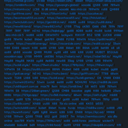
https://twin68.gr.com/
|
SV368
|
https://8kbet.cafe/
|
8kbet
|
https://shbet-okvip.uk.com/
|
https://on68info.com/
|
77ag
|
https://gavangtv.global/
|
xoso66
|
QS88
|
U88
|
789win
|
https://mitomtv.cx/
|
LC88
|
lô đề online
|
xoso66
|
kèo nhà cái
|
789WIN
|
rs88
|
QH888
|
http://go99me.com/
|
8xx
|
https://58win1.info/
|
tv88
|
https://socolive.ai/
|
https://keonhacai555.us.com/
|
https://keonhacai55.ws/
|
http://hitclub1.ac/
|
https://iwinclub8.com/
|
https://gem88.in.net/
|
mb88
|
uu88
|
https://uu88.date/
|
https://new88.land/
|
https://new882.info/
|
UY88
|
77ag
|
ok365
|
G666
|
c168
|
789k
|
789F
|
789F
|
789F
|
789F
|
nổ hũ
|
https://kqbd.gg/
|
go88
|
AD88
|
au88
|
mu88
|
luck8
|
999bet
|
kèo nhà cái 5
|
red88
|
vic88
|
OKWINTV
|
luckywin
|
RIKVIP
|
B52
|
123B
|
LUCK8
|
st666
|
go88
|
78WIN
|
kubet
|
8kbet
|
ga6789
|
DN88
|
FLY88
|
98WIN
|
https://qs88.health/
|
Sunwin
|
https://new88.energy/
|
https://viscard.de.com/
|
https://ea88.us.org/
|
33win
|
tt88
|
EX88
|
vipwin
|
tr88
|
qs88
|
UY88
|
U88
|
8kbet
|
88I
|
88AA
|
uu88
|
bet88
|
s8
|
s8
|
ao88
|
qh88
|
xoso66
|
QH88
|
MU88
|
uy88
|
x88
|
lv88
|
lc88
|
UU88
|
HUBET
|
B52club
|
xoso66vn.app
|
UY88
|
MM99
|
ok8386
|
https://vsbetz.net/
|
https://vsbet365.io/
|
Hay88
|
Hay88
|
Hay88
|
NK88
|
uy88
|
Ae888
|
new88
|
33ag
|
UY88
|
UY88
|
U88
|
98WIN
|
https://luck8.style/
|
https://13win.studio/
|
https://789p.biz/
|
https://98win.toys/
|
VIPWIN
|
S8
|
https://siu88.co.com
|
88NN
|
thabet
|
tk88
|
uu88
|
kubet
|
mu88
|
gg88
|
https://go8.ae.org/
|
Nổ Hũ
|
https://nohu.best/
|
https://go99.com.se/
|
TT88
|
68win
|
kuwin
|
TG88
|
LX88
|
lv88
|
https://luck8.esq/
|
https://luck8.games/
|
O8
|
VN88
|
EX88
|
https://sunwin20.info/
|
32win
|
Luck8
|
ee88
|
uu88
|
NOHU90
|
https://red88.de.com
|
https://uk88sport.com.se
|
max79
|
llwin
|
https://on68.live/
|
S8
|
kk55
|
lc88
|
789win
|
98WIN
|
S8
|
https://28bet.green/
|
QS88
|
CM88
|
Socolive
|
pg66
|
tt88
|
hello88
|
23win
|
888b
|
https://123ga.app/
|
https://sv368.markets/
|
68win
|
https://ok9.style/
|
mb88
|
sunwin
|
qq88
|
123b
|
https://rr88.com.se/
|
go88
|
uu88
|
kubet
|
789win
|
789p
|
u888
|
https://jw88s.com/
|
XIN88
|
uu88
|
X88
|
Tài xỉu online
|
x88
|
KK55
|
bl555
|
https://iwinclub88.cam/
|
kubet
|
8kbet
|
huvip
|
huvip
|
https://nk88w.com/
|
sv888
|
J88
|
http://kuwinfi.com/
|
tg88
|
tg88
|
kkwin
|
lc88
|
tr88
|
DN88
|
https://kjc.ad/
|
MM88
|
UY88
|
789win
|
QS88
|
TR88
|
b52
|
go8
|
28BET
|
7m
|
https://xemtiso.com/
|
xóc đĩa
online
|
sao789
|
KWIN
|
https://789k2.net/
|
xx88
|
xx88.forex
|
jeetbuzz
|
wicket71
|
khela88
|
babu88
|
bd9
|
https://tr88.food/
|
Go99
|
UY88
|
https://rikvip88.cn.com/
|
h19
|