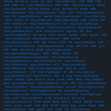
b52club
|
kèo nhà cái
|
sunwin
|
iwin
|
i9bet
|
https://rr88it.com/
|
FB88
|
FB88
|
FB88
|
FB88
|
FB88
|
b52
|
https://789clubze.win/
|
RR88
|
สล็อต
|
https://luphim.com/
|
79KING
|
https://kjc.football/
|
B52 club
|
Bong88
|
Sunwin
|
xem phim fun
|
ae888
|
CM88
|
https://88aa.actor/
|
https://b52club.money/
|
Max88
|
go88
|
https://keobongda.cafe/
|
uu88
|
KJC
|
https://cm88.vision/
|
open88
|
https://new88.market/
|
https://28bet.blue/
|
78Win
|
789club
|
7m
|
https://hi88c.com/
|
https://f8bet.dental/
|
go88
|
Socolive
|
F168
|
FB88
|
socolive1 com
|
https://thienhabet.ru.com/
|
E88
|
https://www.fly888.club/
|
hitclub
|
hitclub
|
https://mu88.help/
|
https://sunwinn.za.com/
|
https://go881.jp.net/
|
https://lodeonline.gb.net/
|
Nổ hũ
|
https://bom.win/
|
Ngonclub
|
f168
|
33win
|
https://bongdalu88.co/
|
kèo nhà cái
|
net88
|
iwinclub
|
manclub
|
GMNC
|
Nohu90
|
cm88
|
https://new88.movie/
|
https://go88club4.com/
|
MM88
|
Sanclub
|
https://bet88.graphics/
|
CM88
|
C168
|
79King
|
LLWIN
|
f168
|
https://2ok9.com/
|
sc88
|
iwinclub
|
https://banca.ac/
|
https://gamebai.work/
|
Jun88
|
sc88
|
OK9
|
cm88
|
nổ hũ
|
F168
|
79king
|
kèo nhà cái
|
gem88
|
https://tylekeo.green/
|
https://gamebaidoithuong.you/
|
f8bet
|
789BET
|
ALO789
|
F168
|
https://top10trangcacuocbongda.com/
|
https://lodeonline2.org/
|
https://go88vn.sa.com/
|
https://taihitclub.cn.com/
|
https://sshbet.io/
|
https://shbethi.com/
|
https://shbet.law/
|
nn777
|
https://shbetb0.com/
|
https://8kbet8.org/
|
https://trangcadobongda.bio/
|
Game bài
|
cm88
|
https://78wind.com/
|
UU88
|
https://fly88.select/
|
7M
|
tk88
|
https://o8.ninja/
|
https://keonhacai.cool/
|
https://7mcn.llc/
|
bj88
|
o8
|
okvip
|
https://ok9.property/
|
789WIN
|
OPEN88
|
GG88
|
78win.so
|
hitclub
|
sunwin
|
CM88
|
79king
|
https://hi88.me/
|
go88
|
https://fly88.green/
|
https://ok9bet.net/
|
EE88
|
nk88
|
https://cakhiatv.lifestyle/
|
https://cakhia03.tv/
|
https://keonhacai18.website/
|
iwin club
|
https://haywin-vn.site/
|
https://go88vn.tech/
|
https://say88vn.com/
|
f168
|
https://hoiquantv.vip/
|
https://hoiquantv.site/
|
https://hoiquantv.online/
|
Kèo Nhà Cái
|
https://fly88.gives/
|
cm88
|
Luck8
|
https://ok988.info/
|
jun88
|
nhà cái uy tín
|
kèo nhà cái
|
https://new88.webcam/
|
BIN88
|
BIN88
|
Rikvip
|
B52club
|
789club
|
789club
|
789club
|
sunwin
|
sunwin
|
sunwin
|
mb66
|
go88
|
sao789
|
hitclub
|
8day
|
sunwin
|
thabet
|
MB66
|
https://ok9.events/
|
ao88
|
ga6789
|
siu88
|
bet88
|
rr88
|
https://o8.style/
|