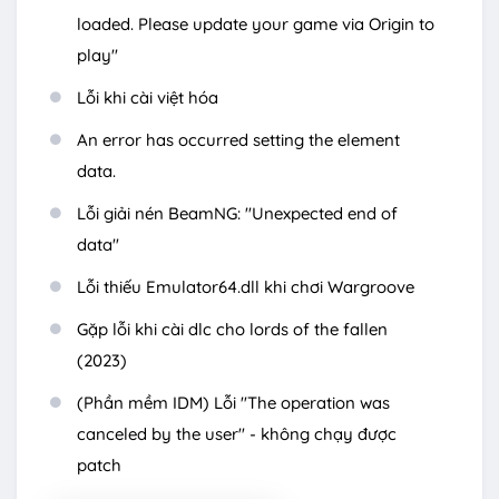
loaded. Please update your game via Origin to
play"
Lỗi khi cài việt hóa
An error has occurred setting the element
data.
Lỗi giải nén BeamNG: "Unexpected end of
data"
Lỗi thiếu Emulator64.dll khi chơi Wargroove
Gặp lỗi khi cài dlc cho lords of the fallen
(2023)
(Phần mềm IDM) Lỗi "The operation was
canceled by the user" - không chạy được
patch