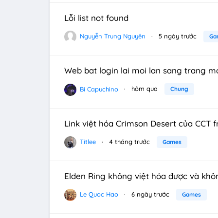
Lỗi list not found
Nguyễn Trung Nguyên
5 ngày trước
Ga
Web bat login lai moi lan sang trang m
Bi Capuchino
hôm qua
Chung
Link việt hóa Crimson Desert của CCT f
Titlee
4 tháng trước
Games
Elden Ring không việt hóa được và khô
Le Quoc Hao
6 ngày trước
Games