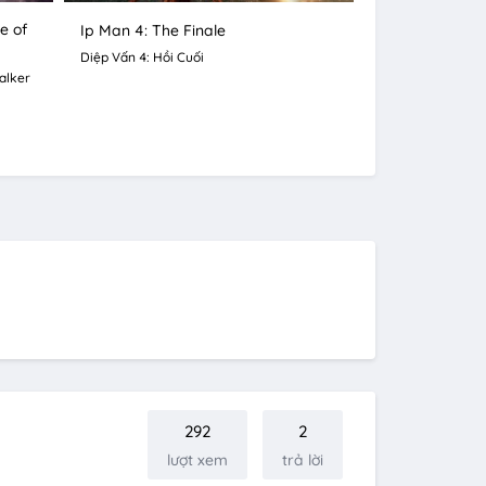
e of
Ip Man 4: The Finale
Diệp Vấn 4: Hồi Cuối
alker
292
2
lượt xem
trả lời