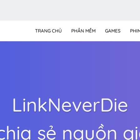
TRANG CHỦ
PHẦN MỀM
GAMES
PHI
LinkNeverDie
ia sẻ nguồn giả