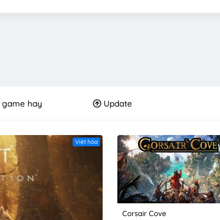
 game hay
Update
Việt hóa
Corsair Cove