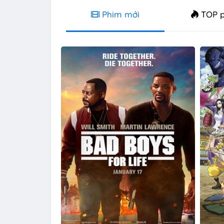
Phim mới
TOP p