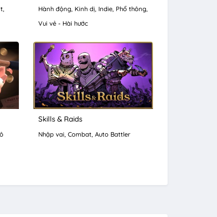
t
Hành động
Kinh dị
Indie
Phổ thông
Vui vẻ - Hài hước
Skills & Raids
ô
Nhập vai
Combat
Auto Battler