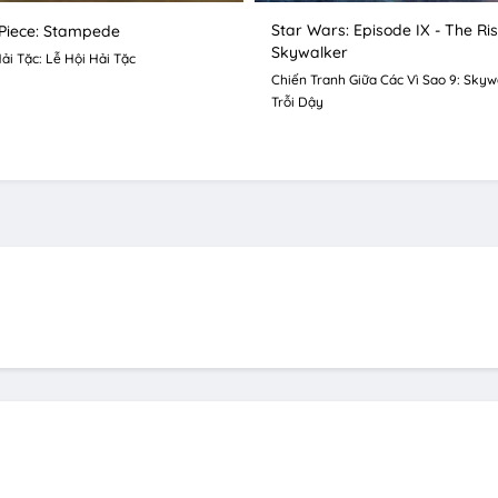
Star Wars: Episode IX - The Ris
Piece: Stampede
Skywalker
ải Tặc: Lễ Hội Hải Tặc
Chiến Tranh Giữa Các Vì Sao 9: Skyw
Trỗi Dậy