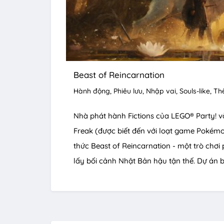
Beast of Reincarnation
Hành động
Phiêu lưu
Nhập vai
Souls-like
Thế
Nhà phát hành Fictions của LEGO® Party! v
Freak (được biết đến với loạt game Pokém
thức Beast of Reincarnation - một trò chơi
lấy bối cảnh Nhật Bản hậu tận thế. Dự án b