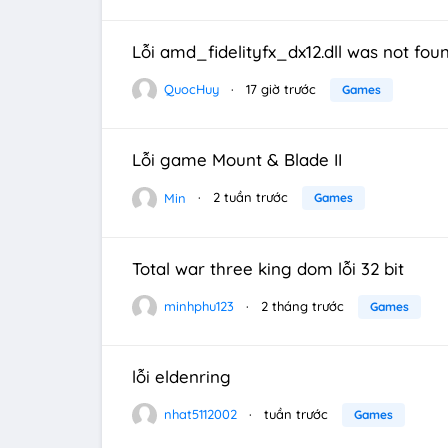
Lỗi amd_fidelityfx_dx12.dll was not fo
QuocHuy
17 giờ trước
Games
Lỗi game Mount & Blade II
Min
2 tuần trước
Games
Total war three king dom lỗi 32 bit
minhphu123
2 tháng trước
Games
lỗi eldenring
nhat5112002
tuần trước
Games