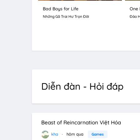
Bad Boys for Life
One 
Những Gã Trai Hư Trọn Đời
Đảo H
Diễn đàn - Hỏi đáp
Beast of Reincarnation Việt Hóa
kha
hôm qua
Games