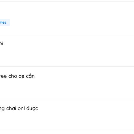
mes
oi
ree cho ae cần
ng chơi onl được