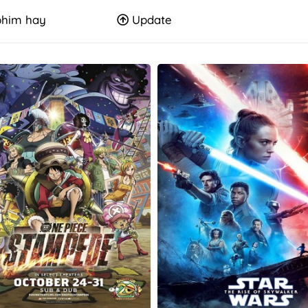
him hay
Update