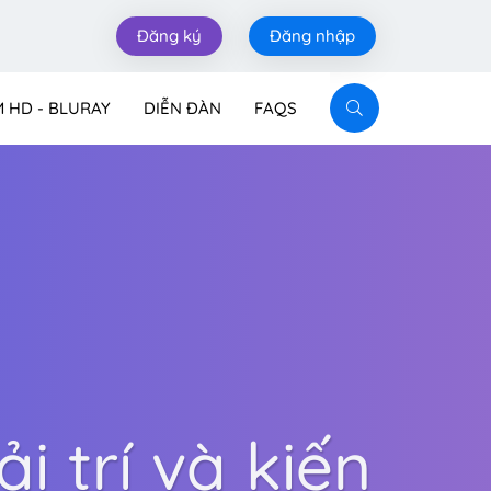
Đăng ký
Đăng nhập
M HD - BLURAY
DIỄN ĐÀN
FAQS
i trí và kiến