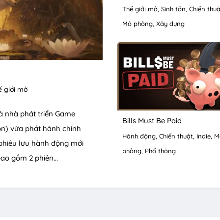
Thế giới mở
Sinh tồn
Chiến thuậ
Mô phỏng
Xây dựng
 giới mở
à nhà phát triển Game
Bills Must Be Paid
on) vừa phát hành chính
Hành động
Chiến thuật
Indie
M
 phiêu lưu hành động mới
phỏng
Phổ thông
ao gồm 2 phiên...