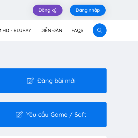
Đăng ký
Đăng nhập
M HD - BLURAY
DIỄN ĐÀN
FAQS
Đăng bài mới
Yêu cầu Game / Soft