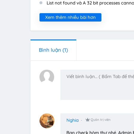
List not found và A 32 bit processes cann
Xem thêm nhiều bài hơn
Bình luận
(1)
Nghia
Quản trị viên
Bạn check hòm thư nhé, Admin B