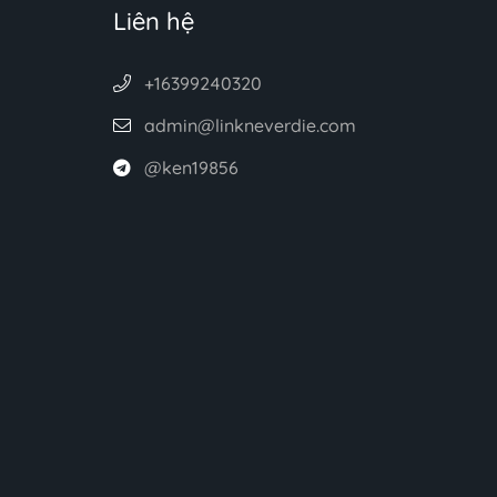
Liên hệ
+16399240320
admin@linkneverdie.com
@ken19856