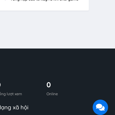
0
0
ổng lượt xem
Online
ạng xã hội