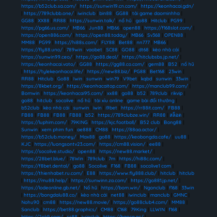
https://b52club.sa.com/
|
https://sunwin19.cn.com/
|
https://keonhacai.gdn/
|
https://789clubb.one/
|
iwinclub
|
bin88
|
GG88
|
tải game daominhha
|
GG88
|
XX88
|
RR88
|
https://sunwin.talk/
|
nổ hũ
|
go88
|
Hitclub
|
PG99
|
https://pg66.us.com/
|
MB66
|
Jun88
|
MB66
|
open88
|
https://f168slot.com/
|
https://open886.com/
|
https://open88.today/
|
MB66
|
Sv368
|
OPEN88
|
MM88
|
PG99
|
https://hi88s.com/
|
FLY88
|
Bet88
|
nn777
|
MB66
|
https://fly88.uno/
|
789win
|
vaobet
|
SC88
|
GO88
|
dt68
|
kèo nhà cái
|
https://sunwin99.ceo/
|
https://go88.deal/
|
https://hitclubsbs.jp.net/
|
https://keonhacai.voto/
|
GG88
|
https://gg88.co.com/
|
gem88
|
B52
|
nổ hũ
|
https://tylekeonhacai.life/
|
https://new88.biz/
|
PG88
|
Bet168
|
23win
|
RR88
|
Hitclub
|
Go88
|
Iwin
|
sunwin
|
win79
|
V9bet
|
kqbd
|
sunwin
|
33win
|
https://8kbet.org/
|
https://keonhacaitop.com/
|
https://manclub99.com/
|
Bomwin
|
https://keonhacai95.com/
|
xx88
|
go88
|
b52
|
789club
|
rikvip
|
go88
|
hitclub
|
socolive
|
nổ hũ
|
tài xỉu online
|
game bài đổi thưởng
|
b52club
|
kèo nhà cái
|
sunwin
|
iwin
|
i9bet
|
https://rr88it.com/
|
FB88
|
FB88
|
FB88
|
FB88
|
FB88
|
b52
|
https://789clubze.win/
|
RR88
|
สล็อต
|
https://luphim.com/
|
79KING
|
https://kjc.football/
|
B52 club
|
Bong88
|
Sunwin
|
xem phim fun
|
ae888
|
CM88
|
https://88aa.actor/
|
https://b52club.money/
|
Max88
|
go88
|
https://keobongda.cafe/
|
uu88
|
KJC
|
https://luongsontv23.com/
|
https://cm88.vision/
|
ee88
|
https://socolive.studio/
|
open88
|
https://new88.market/
|
https://28bet.blue/
|
78Win
|
789club
|
7m
|
https://hi88c.com/
|
https://f8bet.dental/
|
go88
|
Socolive
|
F168
|
FB88
|
socolive1 com
|
https://thienhabet.ru.com/
|
E88
|
https://www.fly888.club/
|
hitclub
|
hitclub
|
https://mu88.help/
|
https://sunwinn.za.com/
|
https://go881.jp.net/
|
https://lodeonline.gb.net/
|
Nổ hũ
|
https://bom.win/
|
Ngonclub
|
f168
|
33win
|
https://bongdalu88.co/
|
kèo nhà cái
|
net88
|
iwinclub
|
manclub
|
GMNC
|
Nohu90
|
cm88
|
https://new88.movie/
|
https://go88club4.com/
|
MM88
|
Sanclub
|
https://bet88.graphics/
|
CM88
|
C168
|
79King
|
LLWIN
|
f168
|
https://2ok9.com/
|
sc88
|
iwinclub
|
https://banca.ac/
|