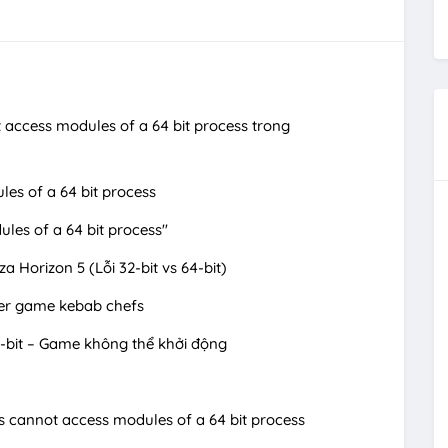
t access modules of a 64 bit process trong
les of a 64 bit process
ules of a 64 bit process"
 Horizon 5 (Lỗi 32-bit vs 64-bit)
ser game kebab chefs
4-bit – Game không thể khởi động
s cannot access modules of a 64 bit process