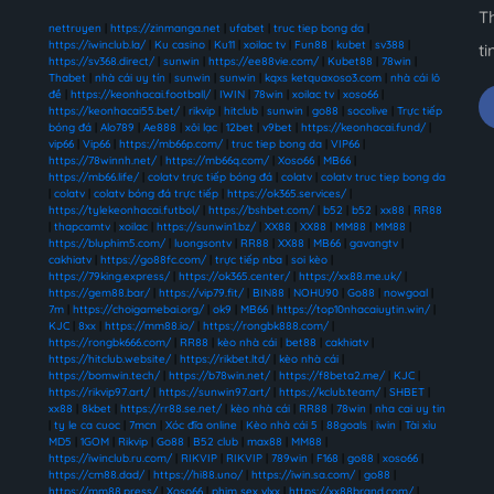
T
nettruyen
|
https://zinmanga.net
|
ufabet
|
truc tiep bong da
|
https://iwinclub.la/
|
Ku casino
|
Ku11
|
xoilac tv
|
Fun88
|
kubet
|
sv388
|
ti
https://sv368.direct/
|
sunwin
|
https://ee88vie.com/
|
Kubet88
|
78win
|
Thabet
|
nhà cái uy tín
|
sunwin
|
sunwin
|
kqxs ketquaxoso3.com
|
nhà cái lô
đề
|
https://keonhacai.football/
|
IWIN
|
78win
|
xoilac tv
|
xoso66
|
https://keonhacai55.bet/
|
rikvip
|
hitclub
|
sunwin
|
go88
|
socolive
|
Trực tiếp
bóng đá
|
Alo789
|
Ae888
|
xôi lạc
|
12bet
|
v9bet
|
https://keonhacai.fund/
|
vip66
|
Vip66
|
https://mb66p.com/
|
truc tiep bong da
|
VIP66
|
https://78winnh.net/
|
https://mb66q.com/
|
Xoso66
|
MB66
|
https://mb66.life/
|
colatv trực tiếp bóng đá
|
colatv
|
colatv truc tiep bong da
|
colatv
|
colatv bóng đá trực tiếp
|
https://ok365.services/
|
https://tylekeonhacai.futbol/
|
https://bshbet.com/
|
b52
|
b52
|
xx88
|
RR88
|
thapcamtv
|
xoilac
|
https://sunwin1.bz/
|
XX88
|
XX88
|
MM88
|
MM88
|
https://bluphim5.com/
|
luongsontv
|
RR88
|
XX88
|
MB66
|
gavangtv
|
cakhiatv
|
https://go88fc.com/
|
trực tiếp nba
|
soi kèo
|
https://79king.express/
|
https://ok365.center/
|
https://xx88.me.uk/
|
https://gem88.bar/
|
https://vip79.fit/
|
BIN88
|
NOHU90
|
Go88
|
nowgoal
|
7m
|
https://choigamebai.org/
|
ok9
|
MB66
|
https://top10nhacaiuytin.win/
|
KJC
|
8xx
|
https://mm88.io/
|
https://rongbk888.com/
|
https://rongbk666.com/
|
RR88
|
kèo nhà cái
|
bet88
|
cakhiatv
|
https://hitclub.website/
|
https://rikbet.ltd/
|
kèo nhà cái
|
https://bomwin.tech/
|
https://b78win.net/
|
https://f8beta2.me/
|
KJC
|
https://rikvip97.art/
|
https://sunwin97.art/
|
https://kclub.team/
|
SHBET
|
xx88
|
8kbet
|
https://rr88.se.net/
|
kèo nhà cái
|
RR88
|
78win
|
nha cai uy tin
|
ty le ca cuoc
|
7mcn
|
Xóc đĩa online
|
Kèo nhà cái 5
|
88goals
|
iwin
|
Tài xỉu
MD5
|
1GOM
|
Rikvip
|
Go88
|
B52 club
|
max88
|
MM88
|
https://iwinclub.ru.com/
|
RIKVIP
|
RIKVIP
|
789win
|
F168
|
go88
|
xoso66
|
https://cm88.dad/
|
https://hi88.uno/
|
https://iwin.sa.com/
|
go88
|
https://mm88.press/
|
Xoso66
|
phim sex vlxx
|
https://xx88brand.com/
|