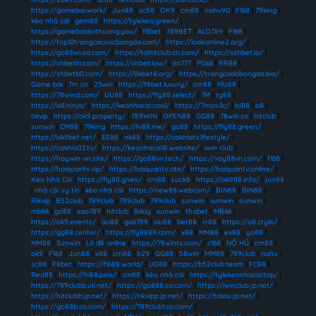
https://gamebai.work/
|
Jun88
|
sc88
|
OK9
|
cm88
|
nohu90
|
F168
|
79king
|
kèo nhà cái
|
gem88
|
https://tylekeo.green/
|
https://gamebaidoithuong.you/
|
f8bet
|
789BET
|
ALO789
|
F168
|
https://top10trangcacuocbongda.com/
|
https://lodeonline2.org/
|
https://go88vn.sa.com/
|
https://taihitclub.cn.com/
|
https://sshbet.io/
|
https://shbethi.com/
|
https://shbet.law/
|
nn777
|
PG66
|
RR88
|
https://shbetb0.com/
|
https://8kbet8.org/
|
https://trangcadobongda.bio/
|
Game bài
|
7m cn
|
23win
|
https://f8bet.luxury/
|
cm88
|
MU88
|
https://78wind.com/
|
UU88
|
https://fly88.select/
|
7M
|
tg88
|
https://o8.ninja/
|
https://keonhacai.cool/
|
https://7mcn.llc/
|
bj88
|
o8
|
okvip
|
https://ok9.property/
|
789WIN
|
OPEN88
|
GG88
|
78win.so
|
hitclub
|
sunwin
|
CM88
|
79king
|
https://hi88.me/
|
go88
|
https://fly88.green/
|
https://ok9bet.net/
|
EE88
|
nk88
|
https://cakhiatv.lifestyle/
|
https://cakhia03.tv/
|
https://keonhacai18.website/
|
iwin club
|
https://haywin-vn.site/
|
https://go88vn.tech/
|
https://say88vn.com/
|
f168
|
https://hoiquantv.vip/
|
https://hoiquantv.site/
|
https://hoiquantv.online/
|
Kèo Nhà Cái
|
https://fly88.gives/
|
cm88
|
Luck8
|
https://ok988.info/
|
jun88
|
nhà cái uy tín
|
kèo nhà cái
|
https://new88.webcam/
|
BIN88
|
BIN88
|
Rikvip
|
B52club
|
789club
|
789club
|
789club
|
sunwin
|
sunwin
|
sunwin
|
mb66
|
go88
|
sao789
|
hitclub
|
8day
|
sunwin
|
thabet
|
MB66
|
https://ok9.events/
|
ao88
|
ga6789
|
siu88
|
bet88
|
rr88
|
https://o8.style/
|
https://gg88.center/
|
https://fly8889.com/
|
x88
|
MM88
|
ev88
|
yo88
|
MM88
|
Sunwin
|
Lô đề online
|
https://78wintx.com/
|
c168
|
NỔ HŨ
|
cm88
|
ok9
|
F168
|
Jun88
|
x88
|
cm88
|
b29
|
GG88
|
58win
|
MM88
|
789club
|
nohu
|
sc88
|
F8bet
|
https://f1688.world/
|
UG88
|
https://b52club.team
|
FC88
|
Red88
|
https://hi88.pink/
|
cm88
|
kèo nhà cái
|
https://tylekeonhacai.top/
|
https://789clubb.uk.net/
|
https://go888.sa.com/
|
https://iwinclub.jp.net/
|
https://hitclubb.jp.net/
|
https://rikvipp.jp.net/
|
https://taixiu.jp.net/
|
https://go88b.co.com/
|
https://789club1.co.com/
|