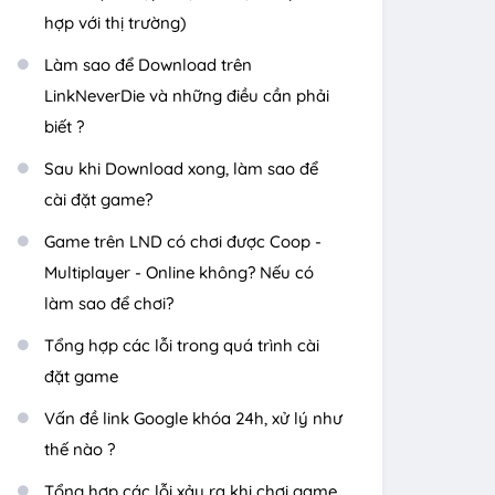
hợp với thị trường)
Làm sao để Download trên
LinkNeverDie và những điều cần phải
biết ?
Sau khi Download xong, làm sao để
cài đặt game?
Game trên LND có chơi được Coop -
Multiplayer - Online không? Nếu có
làm sao để chơi?
Tổng hợp các lỗi trong quá trình cài
đặt game
Vấn đề link Google khóa 24h, xử lý như
thế nào ?
Tổng hợp các lỗi xảy ra khi chơi game