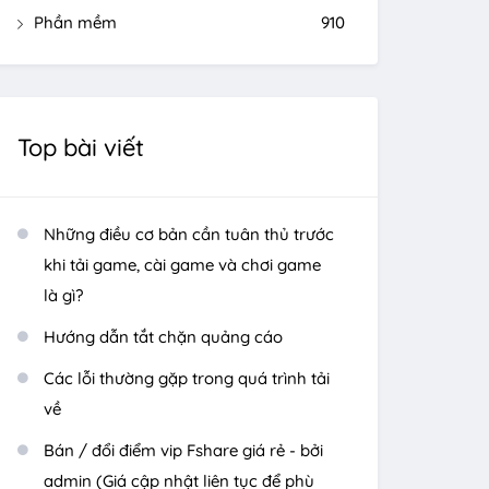
Phần mềm
910
Top bài viết
Những điều cơ bản cần tuân thủ trước
khi tải game, cài game và chơi game
là gì?
Hướng dẫn tắt chặn quảng cáo
Các lỗi thường gặp trong quá trình tải
về
Bán / đổi điểm vip Fshare giá rẻ - bởi
admin (Giá cập nhật liên tục để phù