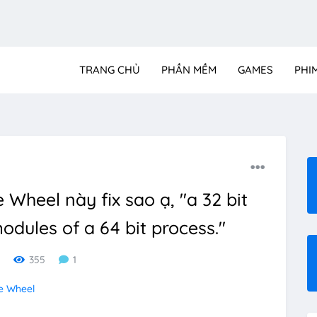
TRANG CHỦ
PHẦN MỀM
GAMES
PHI
Wheel này fix sao ạ, "a 32 bit
dules of a 64 bit process."
355
1
e Wheel