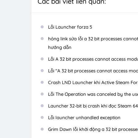
Các bài viết liên quan:
Lỗi Launcher forza 5
hỏng link sửa lỗi a 32 bit processes canno
hướng dẫn
Lỗi A 32 bit processes cannot access modu
Lỗi "A 32 bit processes cannot access mod
Crash LND Launcher khi Active Steam Forza
Lỗi The Operation was canceled by the u
Launcher 32-bit bị crash khi đọc Steam 6
Lỗi launcher unhandled exception
Grim Dawn lỗi khởi động a 32 bit processe