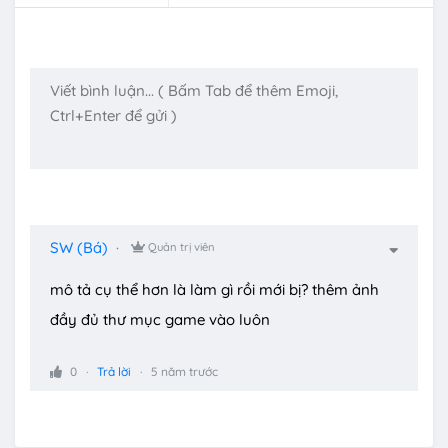
SW (Bá)
Quản trị viên
mô tả cụ thể hơn là làm gì rồi mới bị? thêm ảnh
đầy đủ thư mục game vào luôn
0
Trả lời
5 năm trước