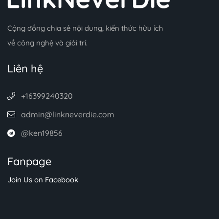
Cộng đồng chia sẻ nội dung, kiến thức hữu ích
về công nghệ và giải trí.
Liên hệ
+16399240320
admin@linkneverdie.com
@ken19856
Fanpage
Join Us on Facebook