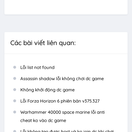
Các bài viết liên quan:
Lỗi list not found
Assassin shadow lỗi không chơi dc game
Không khởi động dc game
Lỗi Forza Horizon 6 phiên bản v375.327
Warhammer 40000 space marine lỗi anti
cheat ko vào dc game
Lỗi không tạo được host và ko join dc khi chơi