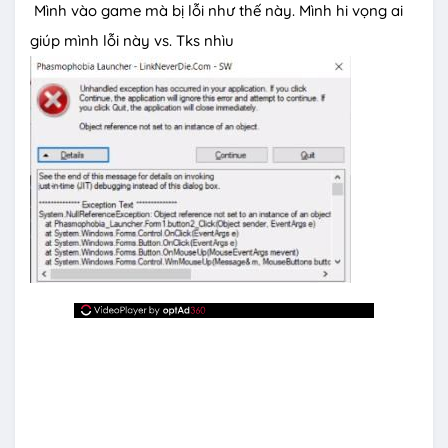
Mình vào game mà bị lỗi như thế này. Mình hi vọng ai
giúp mình lỗi này vs. Tks nhìu