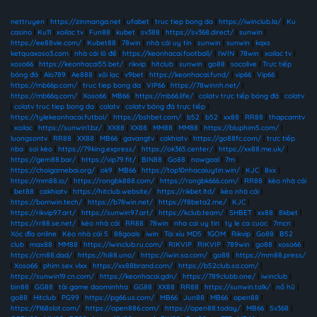
nettruyen
|
https://zinmanga.net
|
ufabet
|
truc tiep bong da
|
https://iwinclub.la/
|
Ku
casino
|
Ku11
|
xoilac tv
|
Fun88
|
kubet
|
sv388
|
https://sv368.direct/
|
sunwin
|
https://ee88vie.com/
|
Kubet88
|
78win
|
nhà cái uy tín
|
sunwin
|
sunwin
|
kqxs
ketquaxoso3.com
|
nhà cái lô đề
|
https://keonhacai.football/
|
IWIN
|
78win
|
xoilac tv
|
xoso66
|
https://keonhacai55.bet/
|
rikvip
|
hitclub
|
sunwin
|
go88
|
socolive
|
Trực tiếp
bóng đá
|
Alo789
|
Ae888
|
xôi lạc
|
v9bet
|
https://keonhacai.fund/
|
vip66
|
Vip66
|
https://mb66p.com/
|
truc tiep bong da
|
VIP66
|
https://78winnh.net/
|
https://mb66q.com/
|
Xoso66
|
MB66
|
https://mb66.life/
|
colatv trực tiếp bóng đá
|
colatv
|
colatv truc tiep bong da
|
colatv
|
colatv bóng đá trực tiếp
|
https://tylekeonhacai.futbol/
|
https://bshbet.com/
|
b52
|
b52
|
xx88
|
RR88
|
thapcamtv
|
xoilac
|
https://sunwin1.bz/
|
XX88
|
XX88
|
MM88
|
MM88
|
https://bluphim5.com/
|
luongsontv
|
RR88
|
XX88
|
MB66
|
gavangtv
|
cakhiatv
|
https://go88fc.com/
|
trực tiếp
nba
|
soi kèo
|
https://79king.express/
|
https://ok365.center/
|
https://xx88.me.uk/
|
https://gem88.bar/
|
https://vip79.fit/
|
BIN88
|
Go88
|
nowgoal
|
7m
|
https://choigamebai.org/
|
ok9
|
MB66
|
https://top10nhacaiuytin.win/
|
KJC
|
8xx
|
https://mm88.io/
|
https://rongbk888.com/
|
https://rongbk666.com/
|
RR88
|
kèo nhà cái
|
bet88
|
cakhiatv
|
https://hitclub.website/
|
https://rikbet.ltd/
|
kèo nhà cái
|
https://bomwin.tech/
|
https://b78win.net/
|
https://f8beta2.me/
|
KJC
|
https://rikvip97.art/
|
https://sunwin97.art/
|
https://kclub.team/
|
SHBET
|
xx88
|
8kbet
|
https://rr88.se.net/
|
kèo nhà cái
|
RR88
|
78win
|
nha cai uy tin
|
ty le ca cuoc
|
7mcn
|
Xóc đĩa online
|
Kèo nhà cái 5
|
88goals
|
iwin
|
Tài xỉu MD5
|
1GOM
|
Rikvip
|
Go88
|
B52
club
|
max88
|
MM88
|
https://iwinclub.ru.com/
|
RIKVIP
|
RIKVIP
|
789win
|
go88
|
xoso66
|
https://cm88.dad/
|
https://hi88.uno/
|
https://iwin.sa.com/
|
go88
|
https://mm88.press/
|
Xoso66
|
phim sex vlxx
|
https://xx88brand.com/
|
https://b52club.sa.com/
|
https://sunwin19.cn.com/
|
https://keonhacai.gdn/
|
https://789clubb.one/
|
iwinclub
|
bin88
|
GG88
|
tải game daominhha
|
GG88
|
XX88
|
RR88
|
https://sunwin.talk/
|
nổ hũ
|
go88
|
Hitclub
|
PG99
|
https://pg66.us.com/
|
MB66
|
Jun88
|
MB66
|
open88
|
https://f168slot.com/
|
https://open886.com/
|
https://open88.today/
|
MB66
|
Sv368
|