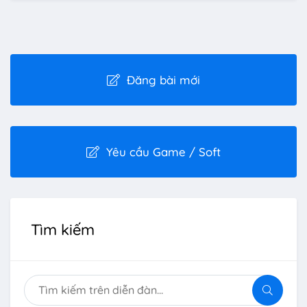
Đăng bài mới
Yêu cầu Game / Soft
Tìm kiếm