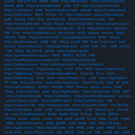
Sunwin
|
xem phim fun
|
ae888
|
CM88
|
https://88aa.actor/
|
https://b52club.money/
|
Max88
|
go88
|
https://keobongda.cafe/
|
uu88
|
KJC
|
https://luongsontv23.com/
|
https://cm88.vision/
|
ee88
|
https://socolive.studio/
|
open88
|
https://new88.market/
|
https://28bet.blue/
|
78Win
|
789club
|
7m
|
https://hi88c.com/
|
https://f8bet.dental/
|
go88
|
Socolive
|
F168
|
FB88
|
socolive1 com
|
https://thienhabet.ru.com/
|
E88
|
https://www.fly888.club/
|
hitclub
|
hitclub
|
https://mu88.help/
|
https://sunwinn.za.com/
|
https://go881.jp.net/
|
https://lodeonline.gb.net/
|
Nổ hũ
|
https://bom.win/
|
Ngonclub
|
f168
|
33win
|
https://bongdalu88.co/
|
kèo nhà cái
|
net88
|
iwinclub
|
manclub
|
GMNC
|
Nohu90
|
cm88
|
https://new88.movie/
|
https://go88club4.com/
|
MM88
|
Sanclub
|
https://bet88.graphics/
|
CM88
|
C168
|
79King
|
LLWIN
|
f168
|
https://2ok9.com/
|
sc88
|
iwinclub
|
https://banca.ac/
|
https://gamebai.work/
|
Jun88
|
sc88
|
OK9
|
cm88
|
nohu90
|
F168
|
79king
|
kèo nhà cái
|
gem88
|
https://tylekeo.green/
|
https://gamebaidoithuong.you/
|
f8bet
|
789BET
|
ALO789
|
F168
|
https://top10trangcacuocbongda.com/
|
https://lodeonline2.org/
|
https://go88vn.sa.com/
|
https://taihitclub.cn.com/
|
https://sshbet.io/
|
https://shbethi.com/
|
https://shbet.law/
|
nn777
|
PG66
|
RR88
|
https://shbetb0.com/
|
https://8kbet8.org/
|
https://trangcadobongda.bio/
|
Game bài
|
7m cn
|
23win
|
https://f8bet.luxury/
|
cm88
|
MU88
|
https://78wind.com/
|
UU88
|
https://fly88.select/
|
7M
|
tg88
|
https://o8.ninja/
|
https://keonhacai.cool/
|
https://7mcn.llc/
|
bj88
|
o8
|
okvip
|
https://ok9.property/
|
789WIN
|
OPEN88
|
GG88
|
78win.so
|
hitclub
|
sunwin
|
CM88
|
79king
|
https://hi88.me/
|
go88
|
https://fly88.green/
|
https://ok9bet.net/
|
EE88
|
nk88
|
https://cakhiatv.lifestyle/
|
https://cakhia03.tv/
|
https://keonhacai18.website/
|
iwin club
|
https://haywin-vn.site/
|
https://go88vn.tech/
|
https://say88vn.com/
|
f168
|
https://hoiquantv.vip/
|
https://hoiquantv.site/
|
https://hoiquantv.online/
|
Kèo Nhà Cái
|
https://fly88.gives/
|
cm88
|
Luck8
|
https://ok988.info/
|
jun88
|
nhà cái uy tín
|
kèo nhà
cái
|
https://new88.webcam/
|
BIN88
|
BIN88
|
Rikvip
|
B52club
|
789club
|
789club
|
789club
|
sunwin
|
sunwin
|
sunwin
|
mb66
|
go88
|
sao789
|
hitclub
|
8day
|
sunwin
|
thabet
|
MB66
|
https://ok9.events/
|
ao88
|
ga6789
|
siu88
|
bet88
|
rr88
|
https://o8.style/
|
https://gg88.center/
|
https://fly8889.com/
|
x88
|
MM88
|
ev88
|
yo88
|
MM88
|
Sunwin
|
Lô đề online
|
https://78wintx.com/
|
c168
|
NỔ HŨ
|
cm88
|
ok9
|
F168
|
Jun88
|
x88
|
cm88