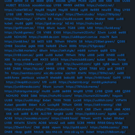
uu88
|
bet88
|
s8
|
s8
|
ao88
|
qh88
|
xoso66
|
QH88
|
MU88
|
uy88
|
x88
|
lv88
|
lc88
|
UU88
|
HUBET
|
B52club
|
xoso66vn.app
|
UY88
|
MM99
|
ok8386
|
https://vsbetz.net/
|
https://vsbet365.io/
|
Hay88
|
Hay88
|
Hay88
|
NK88
|
uy88
|
Ae888
|
new88
|
33ag
|
UY88
|
UY88
|
U88
|
98WIN
|
https://luck8.style/
|
https://13win.studio/
|
https://789p.biz/
|
https://98win.toys/
|
VIPWIN
|
S8
|
https://siu88.co.com
|
88NN
|
thabet
|
tk88
|
uu88
|
kubet
|
mu88
|
gg88
|
https://go8.ae.org/
|
Nổ Hũ
|
https://nohu.best/
|
https://go99.com.se/
|
TT88
|
68win
|
kuwin
|
TG88
|
LX88
|
lv88
|
https://luck8.esq/
|
https://luck8.games/
|
O8
|
VN88
|
EX88
|
https://sunwin20.info/
|
32win
|
Luck8
|
ee88
|
uu88
|
NOHU90
|
https://red88.de.com
|
https://uk88sport.com.se
|
max79
|
llwin
|
https://on68.live/
|
S8
|
kk55
|
lc88
|
789win
|
98WIN
|
S8
|
https://28bet.green/
|
QS88
|
CM88
|
Socolive
|
pg66
|
tt88
|
hello88
|
23win
|
888b
|
https://123ga.app/
|
https://sv368.markets/
|
68win
|
https://ok9.style/
|
mb88
|
sunwin
|
qq88
|
123b
|
https://rr88.com.se/
|
go88
|
uu88
|
kubet
|
789win
|
789p
|
u888
|
jw88
|
XIN88
|
uu88
|
X88
|
Tài xỉu online
|
x88
|
KK55
|
bl555
|
https://iwinclub88.cam/
|
kubet
|
8kbet
|
huvip
|
huvip
|
https://nk88w.com/
|
sv888
|
J88
|
http://kuwinfi.com/
|
tg88
|
tg88
|
kkwin
|
lc88
|
tr88
|
DN88
|
https://kjc.ad/
|
MM88
|
UY88
|
789win
|
QS88
|
TR88
|
b52
|
go8
|
28BET
|
7m
|
https://xemtiso.com/
|
xóc đĩa online
|
sao789
|
KWIN
|
https://789k2.net/
|
xx88
|
xx88.forex
|
jeetbuzz
|
wicket71
|
khela88
|
babu88
|
bd9
|
https://tr88.food/
|
Go99
|
UY88
|
https://rikvip88.cn.com/
|
h19
|
uu88
|
https://kubetmb.org/
|
mm88.yokohama
|
https://jun88media.com/
|
98win
|
sunwin
|
https://789club.meme/
|
https://tatarayume.org/
|
mu88
|
uu88
|
ae888
|
king88
|
UY88
|
LV88
|
QS88
|
x88
|
QS88
|
NOHU90
|
XN88
|
S666
|
https://nohu90-s.com/
|
https://sunwin20.health/
|
haywin
|
UU88
|
https://uu88.dog/
|
8xbet
|
TK88
|
TK88
|
Luck8
|
https://uu88sh.com/
|
VIPWIN
|
Kubet
|
good88
|
8kbet
|
KJC
|
Lucky88
|
789win
|
GK88
|
https://ok9.training/
|
c168
|
https://c168.stream/
|
https://78win.productions/
|
OK9
|
c168
|
23win
|
mb88
|
s666
|
AD88
|
XX8
|
xx8
|
ad88
|
BJ88
|
ALO789
|
king88
|
uu88
|
https://qs888.it.com/
|
bgd66
|
sunwin
|
AO88
|
https://xoso66a.uk.com/
|
https://nk88.food/
|
789win
|
win55
|
kubet
|
88vbet
|
LV88
|
KKWIN
|
32WIN
|
AO88
|
WinAZ
|
xx8
|
ad88
|
SC88
|
MM88
|
RR88 Đăng Nhập
|
https://33winf.fun/
|
C168
|
dn88
|
vipwin
|
http://qs88.spot/
|
https://lx886.casino/
|
Z188
|
DN88
|
rikvip
|
go88
|
hitclub
|
kèo nhà cái
|
nhà cái uy tín
|
8xbet
|
https://c168com.vip/
|