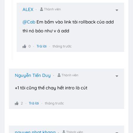
ALEX
Thành viên
@Cab
Em bấm vào link tải rollback của add
thì nó báo như v á add
0
Trả lời
tháng trước
Nguyễn Tiến Duy
Thành viên
+1 tôi cũng thế chạy hết intro là cút
2
Trả lời
tháng trước
nguyen nhat khang
Thành viên