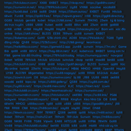
https://hitcluba.cn.com/
|
XX88
|
8XBET
|
https://rikvip.mx/
|
https://go88hv.com/
|
https://sunwinn.in.net/
|
http://7899club.com/
|
Uy88
|
VN168
|
socolive
|
xocdia88
|
https://luck8.dad
|
LV88
|
ao88
|
DN88
|
https://58win.autos/
|
8XBET
|
Fun88
|
Hitclub
|
68win
|
Fun88
|
https://qs88.free/
|
https://vipwin.green/
|
rr88
|
https://gg88.directory
|
GG88
|
hitclub
|
gem88
|
kubet
|
https://c168.zone/
|
Sunwin
|
79KING
|
23win
|
tỷ lệ bóng
đá trực tuyến
|
U888
|
U888
|
hubet
|
ee88
|
ao88
|
88vv
|
x88
|
23win
|
dn88
|
ga888
|
vn168
|
vn168
|
vn168
|
Hay88
|
Hay88
|
Hay88
|
https://nhacaiuytin.ro/
|
Bom win
|
xóc đĩa
online
|
https://ok9.show/
|
BL555
|
EE88
|
789win
|
uu88
|
sunwin
|
8XBET
|
https://8xbettaz.com/
|
Go99
|
123b chính chủ
|
AO88
|
https://91clubb.in/
|
TG88
|
Tg88
đăng nhập
|
Qh88
|
https://123b3.com/
|
http://c168.giving/
|
keonhacai
|
https://hello88a.co.com/
|
https://gameb52.app
|
Jun88
|
sunwin
|
https://7m.vin/
|
Game
Bài
|
qs88
|
vn88
|
88VV
|
https://hay-88.in.net/
|
KJC
|
kubetvi.co
|
8KBET
|
lương sơn tv
|
F168
|
game bài đổi thưởng
|
https://789club1.today
|
https://sunwing.jp.net/
|
nowgoal
|
8xbet
|
WE88
|
789club
|
hitclub
|
b52club
|
iwinclub
|
rikvip
|
net88
|
max88
|
bin88
|
sc88
|
https://hitclub9.it.com/
|
XX88
|
dn88
|
https://go8f.design/
|
BL555
|
Sunwin
|
qq88
|
Xóc
đĩa online
|
twin68
|
23WIN
|
https://55club.pro/
|
MB66
|
MMOO
|
HM88
|
Open88
|
Hay88
|
UY88
|
ALO789
|
68gamebai
|
https://uu88.nagoya/
|
sc88
|
RR88
|
b52club
|
Kubet
|
https://zowin.it.com
|
O8
|
https://sunwinvv.com/
|
bj 88
|
J188
|
UU88
|
nk88
|
ae888
|
xoso66
|
ee88
|
kqxs.vip
|
https://u888.gallery/
|
QS88
|
https://uy88.com.de/
|
https://uy88.in.net/
|
https://ea88.mex.com/
|
KJC
|
https://hbet.red/
|
LLwin
|
https://hitclub68.cn.com/
|
https://keonhacaitv.io/
|
https://sunwinn.cat/
|
https://sunwin68.cn.com/
|
https://hitclubvn.ch/
|
ok8386
|
https://sc88.link/
|
PG66
|
luckywin
|
https://mm88.report/
|
ON68
|
RR88
|
Kingfun
|
Kèo Nhà Cái
|
O8
|
EA88
|
68WIN
|
MMOO
|
u888ez.com
|
tg88
|
sc88
|
u888
|
u888
|
https://good88.gives/
|
j88
|
f168
|
RR88
|
C168
|
https://hi88com.biz/
|
say88
|
say88
|
28bet
|
ON68
|
https://kkwin.co.com/
|
789f
|
789BET
|
QS88
|
ae888
|
qs88
|
https://m88.actor/
|
bj88
|
8xbet
|
789win
|
https://nohu52.art
|
789win
|
789 club
|
Sunwin
|
https://m88zo.com/
|
GG88
|
NK88
|
FV88
|
TG88
|
Vipwin
|
EA88
|
HITCLUB
|
uu88
|
VIP66
|
78WIN
|
Go88
|
Vin88
|
https://hitclub88.studio/
|
bet88
|
EG333
|
lc88
|
uu88
|
mb88
|
nhà cái uy tín
|
23win
|
https://789bet7a.com/
|
jun88
|
winvn
|
Ae888
|
xocdia88
|
888VI
|
888P
|
99WIN
|