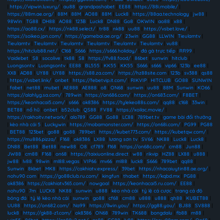
|
https://vipwin.luxury/
|
au88
|
grandpashabet
|
EE88
|
https://88i.mobile/
|
https://88m.ae.org/
|
88M
|
88M
|
AO88
|
88M
|
Luck8
|
https://88aa.technology
|
jw88
|
98Win
|
TG88
|
DH88
|
AO88
|
123B
|
Luck8
|
DN88
|
Go8
|
OKWIN
|
ao88
|
x88
|
https://ao88.cx/
|
https://nk88.select/
|
tr88
|
nk88
|
uu88
|
https://vsbet.love/
|
https://soikeo.jpn.com/
|
https://gamebai.ae.org/
|
23win
|
GG88
|
LLWIN
|
Tieulamtv
|
Tieulamtv
|
Tieulamtv
|
Tieulamtv
|
Tieulamtv
|
Tieulamtv
|
Tieulamtv
|
vu88
|
https://hitclub88.net/
|
C168
|
S666
|
https://s666.holiday/
|
đá gà trực tiếp
|
RR99
|
Vaidebet
|
S8
|
socolive
|
tk88
|
S8
|
https://fv88.food/
|
86bet
|
sunwin
|
hitclub
|
Luongsontv
|
Luongsontv
|
EE88
|
BL555
|
KK55
|
KK55
|
S666
|
s666
|
vip66
|
123b
|
ee88
|
XX8
|
AD88
|
UY88
|
UY88
|
https://s88.za.com/
|
https://hz88site.com
|
123b
|
sv388
|
qs88
|
https://vsbet.link/
|
onbet
|
https://febetvip.it.com/
|
RIKVIP
|
HITCLUB
|
GO88
|
SUNWIN
|
fabet
|
net88
|
mubet
|
AE888
|
AE888
|
o8
|
ON68
|
sunwin
|
uu88
|
88M
|
Sunwin
|
KO66
|
https://alahlyg.sa.com/
|
789win
|
https://on686.com/
|
https://on683.com/
|
F8BET
|
https://keonhacai5.com/
|
s666
|
ok8386
|
https://tylekeo88s.com/
|
qq88
|
c168
|
33win
|
BET88
|
nổ hũ
|
onbet
|
b52club
|
QS88
|
FV88
|
https://xoilac.movie/
|
https://rakhoitv.network/
|
alo789
|
GG88
|
Go88
|
LC88
|
789bet.tv
|
game bài đổi thưởng
|
kèo nhà cái 5
|
Luckywin
|
https://mobamonster.com/
|
https://on68i.com/
|
PG99
|
PG88
|
BET88
|
123bet
|
go88
|
go88
|
789bet
|
https://kubet773.com/
|
https://kubetqw.com/
|
https://mu886.pizza/
|
F168
|
ok8386
|
LX88
|
lương sơn tv
|
SV66
|
NK88
|
Luck8
|
Luck8
|
DN88
|
Bet88
|
Bet88
|
new88
|
O8
|
cf789
|
f168
|
https://on68c.com/
|
cm88
|
Jun88
|
JW88
|
cm88
|
F168
|
on68
|
https://taixiuonline.direct
|
w88
|
rikvip
|
HZ88
|
LX88
|
u888
|
jw88
|
lv88
|
98win
|
ml88.vegas
|
VIP66
|
mv66
|
ml88
|
luck8
|
S666
|
789bet
|
qq88
|
Sunwin
|
8kbet
|
MK8
|
https://cakhiatv.express/
|
39bet
|
https://nhacaiuytin88.ae.org/
|
nohu90 com
|
https://go88club.ru.com/
|
kingfun
|
thabet
|
https://kqbd.mx
|
PG88
|
ok8386
|
https://cakhiatv365.com/
|
nowgoal
|
https://keonhacai5.ru.com/
|
EE88
|
nohu90
|
7m
|
LUCK8
|
NK88
|
sunwin
|
u888
|
kèo nhà cái
|
tỷ lệ cá cược
|
trang cá độ
bóng đá
|
tỷ lệ kèo nhà cái
|
sunwin
|
go88
|
cf68
|
cm88
|
u888
|
u888
|
qh88
|
KUBET88
|
UU88
|
https://on682.com/
|
Na99
|
https://llwin.you/
|
https://gg88.you/
|
BJ88
|
SV888
|
luck8
|
https://gk88-z1.com/
|
ok8386
|
ON68
|
789win
|
TK688
|
bongdalu
|
fb88
|
m88
|