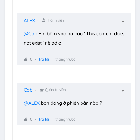
ALEX
Thành viên
@Cab
Em bấm vào nó báo ' This content does
not exist ' nè ad ơi
0
Trả lời
tháng trước
Cab
Quản trị viên
@ALEX
bạn đang ở phiên bản nào ?
0
Trả lời
tháng trước