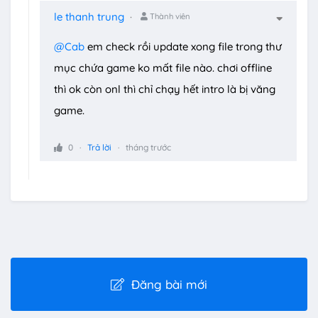
le thanh trung
Thành viên
@Cab
em check rồi update xong file trong thư
mục chứa game ko mất file nào. chơi offline
thì ok còn onl thì chỉ chạy hết intro là bị văng
game.
0
Trả lời
tháng trước
Đăng bài mới