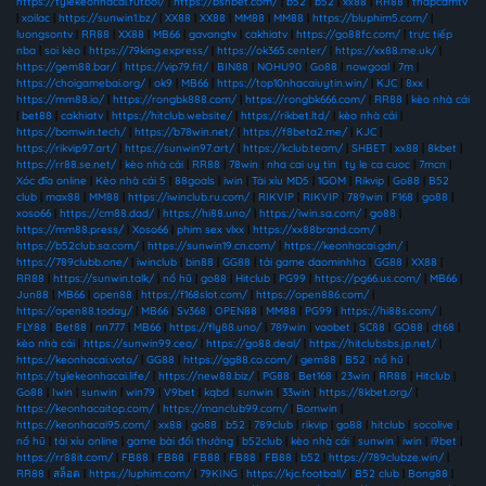
https://tylekeonhacai.futbol/
|
https://bshbet.com/
|
b52
|
b52
|
xx88
|
RR88
|
thapcamtv
|
xoilac
|
https://sunwin1.bz/
|
XX88
|
XX88
|
MM88
|
MM88
|
https://bluphim5.com/
|
luongsontv
|
RR88
|
XX88
|
MB66
|
gavangtv
|
cakhiatv
|
https://go88fc.com/
|
trực tiếp
nba
|
soi kèo
|
https://79king.express/
|
https://ok365.center/
|
https://xx88.me.uk/
|
https://gem88.bar/
|
https://vip79.fit/
|
BIN88
|
NOHU90
|
Go88
|
nowgoal
|
7m
|
https://choigamebai.org/
|
ok9
|
MB66
|
https://top10nhacaiuytin.win/
|
KJC
|
8xx
|
https://mm88.io/
|
https://rongbk888.com/
|
https://rongbk666.com/
|
RR88
|
kèo nhà cái
|
bet88
|
cakhiatv
|
https://hitclub.website/
|
https://rikbet.ltd/
|
kèo nhà cái
|
https://bomwin.tech/
|
https://b78win.net/
|
https://f8beta2.me/
|
KJC
|
https://rikvip97.art/
|
https://sunwin97.art/
|
https://kclub.team/
|
SHBET
|
xx88
|
8kbet
|
https://rr88.se.net/
|
kèo nhà cái
|
RR88
|
78win
|
nha cai uy tin
|
ty le ca cuoc
|
7mcn
|
Xóc đĩa online
|
Kèo nhà cái 5
|
88goals
|
iwin
|
Tài xỉu MD5
|
1GOM
|
Rikvip
|
Go88
|
B52
club
|
max88
|
MM88
|
https://iwinclub.ru.com/
|
RIKVIP
|
RIKVIP
|
789win
|
F168
|
go88
|
xoso66
|
https://cm88.dad/
|
https://hi88.uno/
|
https://iwin.sa.com/
|
go88
|
https://mm88.press/
|
Xoso66
|
phim sex vlxx
|
https://xx88brand.com/
|
https://b52club.sa.com/
|
https://sunwin19.cn.com/
|
https://keonhacai.gdn/
|
https://789clubb.one/
|
iwinclub
|
bin88
|
GG88
|
tải game daominhha
|
GG88
|
XX88
|
RR88
|
https://sunwin.talk/
|
nổ hũ
|
go88
|
Hitclub
|
PG99
|
https://pg66.us.com/
|
MB66
|
Jun88
|
MB66
|
open88
|
https://f168slot.com/
|
https://open886.com/
|
https://open88.today/
|
MB66
|
Sv368
|
OPEN88
|
MM88
|
PG99
|
https://hi88s.com/
|
FLY88
|
Bet88
|
nn777
|
MB66
|
https://fly88.uno/
|
789win
|
vaobet
|
SC88
|
GO88
|
dt68
|
kèo nhà cái
|
https://sunwin99.ceo/
|
https://go88.deal/
|
https://hitclubsbs.jp.net/
|
https://keonhacai.voto/
|
GG88
|
https://gg88.co.com/
|
gem88
|
B52
|
nổ hũ
|
https://tylekeonhacai.life/
|
https://new88.biz/
|
PG88
|
Bet168
|
23win
|
RR88
|
Hitclub
|
Go88
|
Iwin
|
sunwin
|
win79
|
V9bet
|
kqbd
|
sunwin
|
33win
|
https://8kbet.org/
|
https://keonhacaitop.com/
|
https://manclub99.com/
|
Bomwin
|
https://keonhacai95.com/
|
xx88
|
go88
|
b52
|
789club
|
rikvip
|
go88
|
hitclub
|
socolive
|
nổ hũ
|
tài xỉu online
|
game bài đổi thưởng
|
b52club
|
kèo nhà cái
|
sunwin
|
iwin
|
i9bet
|
https://rr88it.com/
|
FB88
|
FB88
|
FB88
|
FB88
|
FB88
|
b52
|
https://789clubze.win/
|
RR88
|
สล็อต
|
https://luphim.com/
|
79KING
|
https://kjc.football/
|
B52 club
|
Bong88
|