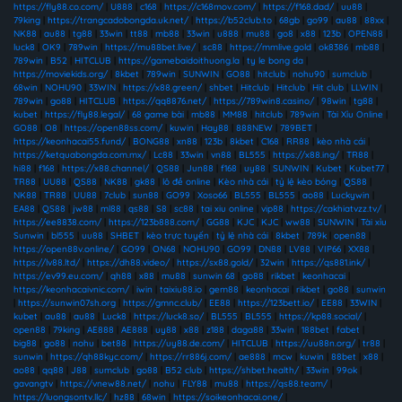
https://fly88.co.com/
|
U888
|
c168
|
https://c168mov.com/
|
https://f168.dad/
|
uu88
|
79king
|
https://trangcadobongda.uk.net/
|
https://b52club.to
|
68gb
|
go99
|
au88
|
88xx
|
NK88
|
au88
|
tg88
|
33win
|
tt88
|
mb88
|
33win
|
u888
|
mu88
|
go8
|
x88
|
123b
|
OPEN88
|
luck8
|
OK9
|
789win
|
https://mu88bet.live/
|
sc88
|
https://mmlive.gold
|
ok8386
|
mb88
|
789win
|
B52
|
HITCLUB
|
https://gamebaidoithuong.la
|
ty le bong da
|
https://moviekids.org/
|
8kbet
|
789win
|
SUNWIN
|
GO88
|
hitclub
|
nohu90
|
sumclub
|
68win
|
NOHU90
|
33WIN
|
https://x88.green/
|
shbet
|
Hitclub
|
Hitclub
|
Hit club
|
LLWIN
|
789win
|
go88
|
HITCLUB
|
https://qq8876.net/
|
https://789win8.casino/
|
98win
|
tg88
|
kubet
|
https://fly88.legal/
|
68 game bài
|
mb88
|
MM88
|
hitclub
|
789win
|
Tài Xỉu Online
|
GO88
|
O8
|
https://open88ss.com/
|
kuwin
|
Hay88
|
888NEW
|
789BET
|
https://keonhacai55.fund/
|
BONG88
|
xn88
|
123b
|
8kbet
|
C168
|
RR88
|
kèo nhà cái
|
https://ketquabongda.com.mx/
|
Lc88
|
33win
|
vn88
|
BL555
|
https://x88.ing/
|
TR88
|
hi88
|
f168
|
https://x88.channel/
|
QS88
|
Jun88
|
f168
|
uy88
|
SUNWIN
|
Kubet
|
Kubet77
|
TR88
|
UU88
|
QS88
|
NK88
|
gk88
|
lô đề online
|
Kèo nhà cái
|
tỷ lệ kèo bóng
|
QS88
|
NK88
|
TR88
|
UU88
|
7club
|
sun88
|
GO99
|
Xoso66
|
BL555
|
BL555
|
ao88
|
Luckywin
|
EA88
|
QS88
|
jw88
|
ml88
|
qs88
|
S8
|
sc88
|
tai xiu online
|
vip88
|
https://cakhiatvzz.tv/
|
https://ee8838.com/
|
https://123b888.com/
|
GG88
|
KJC
|
KJC
|
ww88
|
SUNWIN
|
Tài xỉu
Sunwin
|
bl555
|
uu88
|
SHBET
|
kèo trực tuyến
|
tỷ lệ nhà cái
|
8kbet
|
789k
|
open88
|
https://open88v.online/
|
GO99
|
ON68
|
NOHU90
|
GO99
|
DN88
|
LV88
|
VIP66
|
XX88
|
https://lv88.ltd/
|
https://dh88.video/
|
https://sx88.gold/
|
32win
|
https://qs881.ink/
|
https://ev99.eu.com/
|
qh88
|
x88
|
mu88
|
sunwin 68
|
go88
|
rikbet
|
keonhacai
|
https://keonhacaivnic.com/
|
iwin
|
taixiu88.io
|
gem88
|
keonhacai
|
rikbet
|
go88
|
sunwin
|
https://sunwin07sh.org
|
https://gmnc.club/
|
EE88
|
https://123bett.io/
|
EE88
|
33WIN
|
kubet
|
au88
|
au88
|
Luck8
|
https://luck8.so/
|
BL555
|
BL555
|
https://kp88.social/
|
open88
|
79king
|
AE888
|
AE888
|
uy88
|
x88
|
z188
|
daga88
|
33win
|
188bet
|
fabet
|
big88
|
go88
|
nohu
|
bet88
|
https://uy88.de.com/
|
HITCLUB
|
https://uu88n.org/
|
tr88
|
sunwin
|
https://qh88kyc.com/
|
https://rr886j.com/
|
ae888
|
mcw
|
kuwin
|
88bet
|
x88
|
ao88
|
qq88
|
J88
|
sumclub
|
go88
|
B52 club
|
https://shbet.health/
|
33win
|
99ok
|
gavangtv
|
https://vnew88.net/
|
nohu
|
FLY88
|
mu88
|
https://qs88.team/
|
https://luongsontv.llc/
|
hz88
|
68win
|
https://soikeonhacai.one/
|