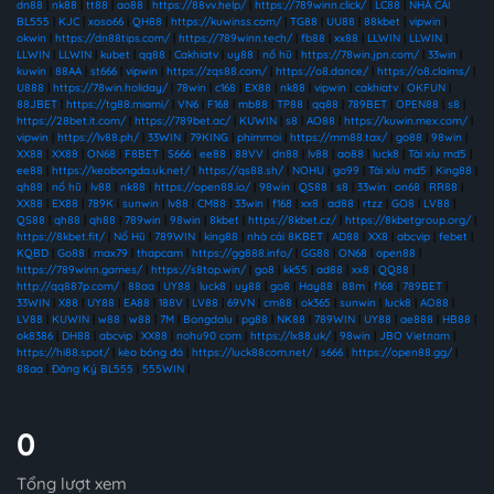
dn88
|
nk88
|
tt88
|
ao88
|
https://88vv.help/
|
https://789winn.click/
|
LC88
|
NHÀ CÁI
BL555
|
KJC
|
xoso66
|
QH88
|
https://kuwinss.com/
|
TG88
|
UU88
|
88kbet
|
vipwin
|
okwin
|
https://dn88tips.com/
|
https://789winn.tech/
|
fb88
|
xx88
|
LLWIN
|
LLWIN
|
LLWIN
|
LLWIN
|
kubet
|
qq88
|
Cakhiatv
|
uy88
|
nổ hũ
|
https://78win.jpn.com/
|
33win
|
kuwin
|
88AA
|
st666
|
vipwin
|
https://zqs88.com/
|
https://o8.dance/
|
https://o8.claims/
|
U888
|
https://78win.holiday/
|
78win
|
c168
|
EX88
|
nk88
|
vipwin
|
cakhiatv
|
OKFUN
|
88JBET
|
https://tg88.miami/
|
VN6
|
F168
|
mb88
|
TP88
|
qq88
|
789BET
|
OPEN88
|
s8
|
https://28bet.it.com/
|
https://789bet.ac/
|
KUWIN
|
s8
|
AO88
|
https://kuwin.mex.com/
|
vipwin
|
https://lv88.ph/
|
33WIN
|
79KING
|
phimmoi
|
https://mm88.tax/
|
go88
|
98win
|
XX88
|
XX88
|
ON68
|
F8BET
|
S666
|
ee88
|
88VV
|
dn88
|
lv88
|
ao88
|
luck8
|
Tài xỉu md5
|
ee88
|
https://keobongda.uk.net/
|
https://qs88.sh/
|
NOHU
|
go99
|
Tài xỉu md5
|
King88
|
qh88
|
nổ hũ
|
lv88
|
nk88
|
https://open88.io/
|
98win
|
QS88
|
s8
|
33win
|
on68
|
RR88
|
XX88
|
EX88
|
789K
|
sunwin
|
lv88
|
CM88
|
33win
|
f168
|
xx8
|
ad88
|
rtzz
|
GO8
|
LV88
|
QS88
|
qh88
|
qh88
|
789win
|
98win
|
8kbet
|
https://8kbet.cz/
|
https://8kbetgroup.org/
|
https://8kbet.fit/
|
Nổ Hũ
|
789WIN
|
king88
|
nhà cái 8KBET
|
AD88
|
XX8
|
abcvip
|
febet
|
KQBD
|
Go88
|
max79
|
thapcam
|
https://gg888.info/
|
GG88
|
ON68
|
open88
|
https://789winn.games/
|
https://s8top.win/
|
go8
|
kk55
|
ad88
|
xx8
|
QQ88
|
http://qq887p.com/
|
88aa
|
UY88
|
luck8
|
uy88
|
go8
|
Hay88
|
88m
|
f168
|
789BET
|
33WIN
|
X88
|
UY88
|
EA88
|
188V
|
LV88
|
69VN
|
cm88
|
ok365
|
sunwin
|
luck8
|
AO88
|
LV88
|
KUWIN
|
w88
|
w88
|
7M
|
Bongdalu
|
pg88
|
NK88
|
789WIN
|
UY88
|
ae888
|
HB88
|
ok8386
|
DH88
|
abcvip
|
XX88
|
nohu90 com
|
https://lx88.uk/
|
98win
|
JBO Vietnam
|
https://hi88.spot/
|
kèo bóng đá
|
https://luck88com.net/
|
s666
|
https://open88.gg/
|
88aa
|
Đăng Ký BL555
|
555WIN
|
0
Tổng lượt xem