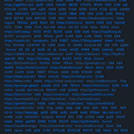
win55
|
86bet
|
https://go88v2.net/
|
qs88
|
GG88
|
lv88
|
https://new88pm.com/
|
On68
|
https://gg88fun.com
|
go88
|
U888
|
Hello88
|
ABC88
|
VIPWIN
|
78WIN
|
MK8
|
on68
|
s66
|
XOSO66
|
LUCK8
|
88M
|
uy88
|
mb88
|
QS88
|
ST666
|
DN88
|
GO99
|
KO66
|
QS88
|
ok8386
|
S666
|
CAKHIATV
|
SOCOLIVE
|
33win
|
mu88
|
MB66
|
cf68
|
MK8
|
LV88
|
LV88
|
79king
|
88AA
|
BET88
|
bj88
|
888VND
|
TG88
|
188V
|
98WIN
|
https://keobongda.com/
|
febet
|
haywin
|
789club
|
go88
|
33win
|
O8
|
https://hi88.tours/
|
36WIN
|
EA88
|
8US
|
Motchill
|
TDTC
|
TD88
|
TD88
|
VLXX
|
Sex Việt
|
Heovl
|
JAV HD
|
VLXX
|
Nohu
|
NOHU
|
23win
|
https://ok9.today/
|
KK55
|
KK55
|
BL555
|
luck8
|
123b
|
ko66
|
https://hay88.org.uk/
|
BL555
|
luongsontv
|
qh88
|
789win
|
go99
|
mu88
|
bj88
|
uu88
|
DN88
|
CM88
|
bj88
|
https://xoilactv.llc/
|
luongsontv
|
OK9
|
8XBET
|
https://79king.capital/
|
shbet
|
Fun88
Thai
|
XOSO66
|
LUCKY88
|
S8
|
U888
|
dn88
|
s8
|
ae888
|
bong da 365
|
J88
|
tt88
|
QQ88
|
Sunwin
|
O8
|
O8
|
s8
|
AU88
|
s8
|
s8
|
Hubet
|
Win55
|
MM88
|
XN88
|
Cakhiatv
|
HM88
|
https://u8888.house/
|
https://e68win.net
|
ev99
|
https://c168.buzz/
|
https://fly88.in/
|
open88
|
188V
|
https://S8.today
|
NK88
|
BL555
|
KK55
|
88aa
|
Sunwin
|
https://b52club14.com/
|
KUWIN
|
NOHU
|
789win
|
https://gavangtvv.cc/
|
C168
|
lx88
|
Ae888
|
https://8xbet1.co.com/
|
https://8xbet8x.it.com/
|
98win
|
68win
|
88AA
|
AO88
|
GO99
|
LLWIN
|
GG88
|
F8BET
|
555win
|
mb88
|
AO88
|
KING88
|
LX88
|
https://8kbet.com.ph/
|
33win
|
nohu90
|
https://twin68.gr.com/
|
SV368
|
https://8kbet.cafe/
|
8kbet
|
https://shbet-okvip.uk.com/
|
https://on68info.com/
|
77ag
|
https://gavangtv.global/
|
xoso66
|
GO8
|
U88
|
789win
|
https://mitomtv.cx/
|
LC88
|
lô đề
online
|
xoso66
|
kèo nhà cái
|
789WIN
|
rs88
|
QH888
|
http://go99me.com/
|
8xx
|
https://58win1.info/
|
tv88
|
https://socolive.ai/
|
https://keonhacai555.us.com/
|
https://keonhacai55.ws/
|
http://hitclub1.ac/
|
https://iwinclub8.com/
|
https://gem88.in.net/
|
mb88
|
uu88
|
https://uu88.date/
|
https://new88.land/
|
https://new882.info/
|
UY88
|
77ag
|
ok365
|
G666
|
c168
|
789k
|
789F
|
789F
|
789F
|
789F
|
nổ hũ
|
https://kqbd.gg/
|
go88
|
AD88
|
au88
|
mu88
|
luck8
|
999bet
|
kèo nhà cái 5
|
red88
|
vic88
|
OKWINTV
|
luckywin
|
RIKVIP
|
B52
|
123B
|
LUCK8
|
st666
|
go88
|
78WIN
|
kubet
|
8kbet
|
ga6789
|
DN88
|
FLY88
|
98WIN
|
https://qs88.health/
|
Sunwin
|
https://new88.energy/
|
https://viscard.de.com/
|
https://ea88.us.org/
|
33win
|
X88
|
789K
|
vipwin
|
tr88
|
qs88
|
UY88
|
HITCLUB
|
B52CLUB
|
RIKVIP
|
U88
|
8kbet
|
88I
|
88AA
|