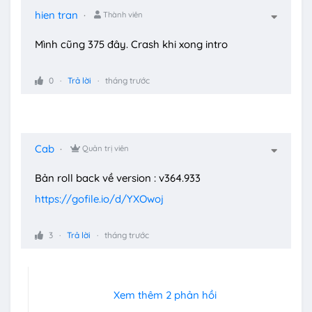
hien tran
Thành viên
Mình cũng 375 đây. Crash khi xong intro
0
Trả lời
tháng trước
Cab
Quản trị viên
Bản roll back về version : v364.933
https://gofile.io/d/YXOwoj
3
Trả lời
tháng trước
Xem thêm 2 phản hồi