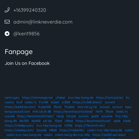
+16399240320
admin@linkneverdie.com
@ken19856
Fanpage
Join Us on Facebook
nettruyen
|
https://zinmanga.net
|
ufabet
|
truc tiep bong da
|
https://iwinclub.la/
|
Ku
casino
|
Ku11
|
xoilac tv
|
Fun88
|
kubet
|
sv388
|
https://sv368.direct/
|
sunwin
|
https://ee88vie.com/
|
Kubet88
|
78win
|
Thabet
|
nhà cái uy tín
|
sunwin
|
sunwin
|
kqxs
ketquaxoso3.com
|
nhà cái lô đề
|
https://keonhacai.football/
|
IWIN
|
78win
|
xoilac tv
|
xoso66
|
https://keonhacai55.bet/
|
rikvip
|
hitclub
|
sunwin
|
go88
|
socolive
|
Trực tiếp
bóng đá
|
Alo789
|
Ae888
|
xôi lạc
|
12bet
|
v9bet
|
https://keonhacai.fund/
|
vip66
|
Vip66
|
https://mb66p.com/
|
truc tiep bong da
|
VIP66
|
https://78winnh.net/
|
https://mb66q.com/
|
Xoso66
|
MB66
|
https://mb66.life/
|
colatv trực tiếp bóng đá
|
colatv
|
colatv truc tiep bong da
|
colatv
|
colatv bóng đá trực tiếp
|
https://ok365.services/
|