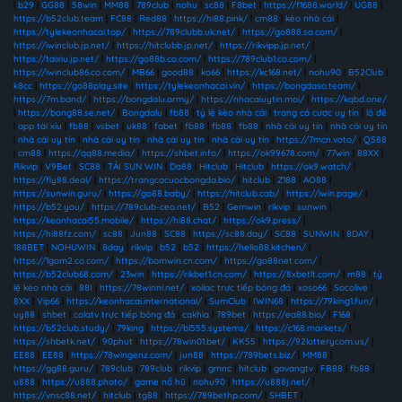
|
b29
|
GG88
|
58win
|
MM88
|
789club
|
nohu
|
sc88
|
F8bet
|
https://f1688.world/
|
UG88
|
https://b52club.team
|
FC88
|
Red88
|
https://hi88.pink/
|
cm88
|
kèo nhà cái
|
https://tylekeonhacai.top/
|
https://789clubb.uk.net/
|
https://go888.sa.com/
|
https://iwinclub.jp.net/
|
https://hitclubb.jp.net/
|
https://rikvipp.jp.net/
|
https://taixiu.jp.net/
|
https://go88b.co.com/
|
https://789club1.co.com/
|
https://iwinclub86.co.com/
|
MB66
|
good88
|
ko66
|
https://kc168.net/
|
nohu90
|
B52Club
|
k8cc
|
https://go88play.site
|
https://tylekeonhacai.vin/
|
https://bongdaso.team/
|
https://7m.band/
|
https://bongdalu.army/
|
https://nhacaiuytin.moi/
|
https://kqbd.one/
|
https://bong88.se.net/
|
Bongdalu
|
fb88
|
tỷ lệ kèo nhà cái
|
trang cá cược uy tín
|
lô đề
|
app tài xỉu
|
fb88
|
vsbet
|
uk88
|
fabet
|
fb88
|
fb88
|
fb88
|
nhà cái uy tín
|
nhà cái uy tín
|
nhà cái uy tín
|
nhà cái uy tín
|
nhà cái uy tín
|
nhà cái uy tín
|
https://7mcn.voto/
|
QS88
|
cm88
|
https://qq88.media/
|
https://shbet.info/
|
https://ok99678.com/
|
77win
|
88XX
|
Rikvip
|
V9Bet
|
SC88
|
TẢI SUN WIN
|
Da88
|
Hitclub
|
Hitclub
|
https://ok9.watch/
|
https://fly88.deal/
|
https://trangcacuocbongda.bio/
|
hitclub
|
Z188
|
AO88
|
https://sunwin.guru/
|
https://go88.baby/
|
https://hitclub.cab/
|
https://iwin.page/
|
https://b52.you/
|
https://789club-ceo.net/
|
B52
|
Gemwin
|
rikvip
|
sunwin
|
https://keonhacai55.mobile/
|
https://hi88.chat/
|
https://ok9.press/
|
https://hi88fz.com/
|
sc88
|
Jun88
|
SC88
|
https://sc88.day/
|
SC88
|
SUNWIN
|
8DAY
|
188BET
|
NOHUWIN
|
8day
|
rikvip
|
b52
|
b52
|
https://hello88.kitchen/
|
https://1gom2.co.com/
|
https://bomwin.cn.com/
|
https://go88net.com/
|
https://b52club68.com/
|
23win
|
https://rikbet1.cn.com/
|
https://8xbetlt.com/
|
m88
|
tỷ
lệ kèo nhà cái
|
88I
|
https://78winni.net/
|
xoilac trực tiếp bóng đá
|
xoso66
|
Socolive
|
8XX
|
Vip66
|
https://keonhacai.international/
|
SumClub
|
IWIN68
|
https://79king1.fun/
|
uy88
|
shbet
|
colatv trực tiếp bóng đá
|
cakhia
|
789bet
|
https://ea88.bio/
|
F168
|
https://b52club.study/
|
79king
|
https://bl555.systems/
|
https://c168.markets/
|
https://shbetk.net/
|
90phut
|
https://78win01.bet/
|
KK55
|
https://92lotterycom.us/
|
EE88
|
EE88
|
https://78wingenz.com/
|
jun88
|
https://789bets.biz/
|
MM88
|
https://gg88.guru/
|
789club
|
789club
|
rikvip
|
gmnc
|
hitclub
|
gavangtv
|
FB88
|
fb88
|
u888
|
https://u888.photo/
|
game nổ hũ
|
nohu90
|
https://u888j.net/
|
https://vnsc88.net/
|
hitclub
|
tg88
|
https://789bethp.com/
|
SHBET
|