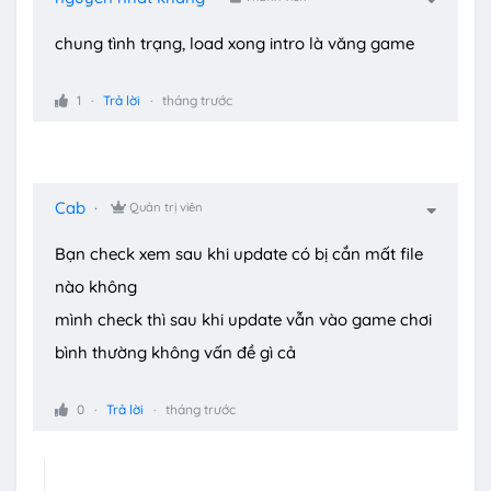
chung tình trạng, load xong intro là văng game
1
Trả lời
tháng trước
Cab
Quản trị viên
Bạn check xem sau khi update có bị cắn mất file
nào không
mình check thì sau khi update vẫn vào game chơi
bình thường không vấn đề gì cả
0
Trả lời
tháng trước