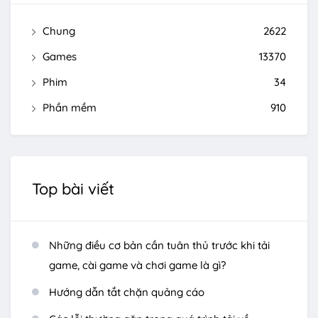
Chung
2622
Games
13370
Phim
34
Phần mềm
910
Top bài viết
Những điều cơ bản cần tuân thủ trước khi tải
game, cài game và chơi game là gì?
Hướng dẫn tắt chặn quảng cáo