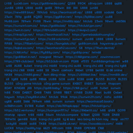
LV88
|
Luck8.com
|
https://go88media.com/
|
QS88
|
99OK
|
s8tvq.com
|
U888
|
qq88
|
Jun88
|
U888
|
U888
|
ao88
|
go88
|
789win
|
88I
|
88I
|
U888
|
jun88
|
https://new889.blue/
|
789club
|
https://keonhacai9.vip/
|
U888
|
u888
|
sodo66
|
Go8
|
23win
|
789p
|
go88
|
KQBD
|
https://gg88vn.net/
|
https://bj88ac.com/
|
uu88
|
Mu88.com
|
789win
|
FV88
|
78win
|
https://mv88z.app/
|
hitclub
|
23win
|
98win
|
ok8386
|
https://sunwin1.com.co/
|
https://go88a.bid/
|
https://hitclub1.jpn.com/
|
https://iwin.it.com/
|
https://789club63.com/
|
https://rikvipv2.com/
|
https://rikvip3.jp.net/
|
https://keonhacai5.hot/
|
https://gamebaidoithuong1.io/
|
https://sunwin1.jp.net/
|
https://sc88.solutions/
|
sunwin
|
Jun88
|
U888
|
U888
|
Sunwin
|
RR88
|
https://f8betv1.com/
|
https://bongdalu.cfd/
|
go88com.club
|
haywinvip.jp.net
|
https://kqbd.sa.com/
|
https://keonhacai52.sa.com/
|
S8
|
https://78win.dental/
|
https://c168.info/
|
https://fly888y.com/
|
https://go88p.one/
|
iWin68
|
https://go88bet.in.net/
|
nowgoal
|
Mmwin
|
https://c168game.com/
|
zowinmoi.com
|
https://789-club.best
|
https://b52club-vn.com
|
PG88
|
vf555
|
Fun88dangnhap.net
|
w88
|
w88
|
AU88
|
kubet
|
trang chủ mb88
|
trang chủ au88
|
trang chủ x88
|
trang chủ tg88
|
trang chủ c168
|
XX88
|
xx88
|
S8
|
33win
|
cakhiatv
|
8kbet
|
UY88
|
bet88
|
lô đề online
|
NK88
|
https://nk88.gives/
|
llwin đăng nhập
|
https://u888bet.live/
|
https://mm88t.dev/
|
s8
|
tg88
|
hz88
|
qs88
|
MB66
|
UU88
|
GO8
|
uu88
|
SC88
|
on68
|
BL555
|
BL555
|
BL555
|
BL555
|
cổng game hitclub
|
cổng game sunwin
|
8XBET
|
8XBET
|
Sunwin
|
thapcam
|
8DAY
|
KING88
|
j88
|
https://qs88.baby/
|
https://c168.guru/
|
uu88
|
hubet
|
sunwin
|
hi88
|
TX88
|
DABET
|
DA88
|
TA88
|
SIN88
|
11BET
|
VIN88
|
DU88
|
9bet
|
bu88
|
Oxbet
|
haywin
|
https://say88vn.site/
|
hitclub
|
99ok
|
https://sunwin29.com/
|
nohu
|
az888
|
ug88
|
ea88
|
S666
|
789win
|
s666
|
sunwin
|
sunwin
|
https://keonhacai5.boats/
|
sv368hn.com
|
SV388
|
Kubet
|
https://alo789apk.app/
|
https://hitclub1.guru/
|
https://b52.ventures/
|
https://luongson117.tv/
|
https://8kbettt.co/
|
lv88
|
qh88
|
GO99
|
nhatvip
|
vipwin
|
tr88
|
nk88
|
56win
|
hitclub.compare
|
123bet
|
QS88
|
TG88
|
DN88
|
789WIN
|
gem88
|
fb88
|
trang chủ go88
|
tỷ lệ kèo
|
kèo bóng đá hôm nay
|
rikvip
|
vin777
|
lucky88
|
mb88
|
ao88
|
TK88
|
https://ao88.uk.net/
|
https://xoso66a.co.com/
|
nk88
|
LUCK8
|
https://ao88y.top
|
6623
|
H19.com
|
tt88
|
DN88
|
OPEN88
|
C168
|
https://xx88.uk.com/
|
https://gg88se.com/
|
PG66
|
88kbet
|
uu88
|
https://lc88.website/