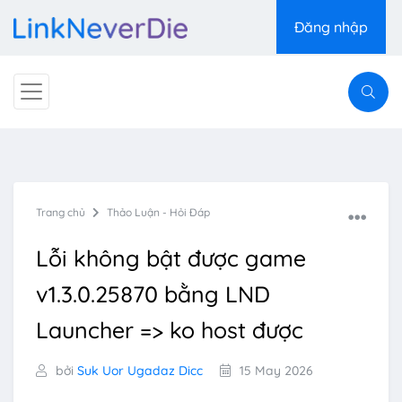
Đăng nhập
Trang chủ
Thảo Luận - Hỏi Đáp
Lỗi không bật được game
v1.3.0.25870 bằng LND
Launcher => ko host được
bởi
Suk Uor Ugadaz Dicc
15 May 2026