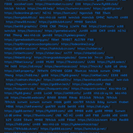
FB88
|
socolive1 com
|
https://thienhabet.ru.com/
|
E88
|
https://www.fly888.club/
|
hitclub
|
hitclub
|
https://mu88.help/
|
https://sunwinn.za.com/
|
https://go881.jp.net/
|
https://lodeonline.gb.net/
|
Nổ hũ
|
https://bom.win/
|
Ngonclub
|
f168
|
33win
|
https://bongdalu88.co/
|
kèo nhà cái
|
net88
|
iwinclub
|
manclub
|
GMNC
|
Nohu90
|
cm88
|
https://new88.movie/
|
https://go88club4.com/
|
MM88
|
Sanclub
|
https://bet88.graphics/
|
CM88
|
C168
|
79King
|
LLWIN
|
f168
|
https://2ok9.com/
|
sc88
|
iwinclub
|
https://banca.ac/
|
https://gamebai.work/
|
Jun88
|
sc88
|
OK9
|
cm88
|
nổ hũ
|
F168
|
79king
|
kèo nhà cái
|
gem88
|
https://tylekeo.green/
|
https://gamebaidoithuong.you/
|
f8bet
|
789BET
|
ALO789
|
F168
|
https://top10trangcacuocbongda.com/
|
https://lodeonline2.org/
|
https://go88vn.sa.com/
|
https://taihitclub.cn.com/
|
https://sshbet.io/
|
https://shbethi.com/
|
https://shbet.law/
|
nn777
|
https://shbetb0.com/
|
https://8kbet8.org/
|
https://trangcadobongda.bio/
|
Game bài
|
7m cn
|
23win
|
https://f8bet.luxury/
|
cm88
|
MU88
|
https://78wind.com/
|
UU88
|
https://fly88.select/
|
7M
|
tk88
|
https://o8.ninja/
|
https://keonhacai.cool/
|
https://7mcn.llc/
|
bj88
|
o8
|
okvip
|
https://ok9.property/
|
789WIN
|
OPEN88
|
GG88
|
78win.so
|
hitclub
|
sunwin
|
CM88
|
79king
|
https://hi88.me/
|
go88
|
https://fly88.green/
|
https://ok9bet.net/
|
EE88
|
nk88
|
https://cakhiatv.lifestyle/
|
https://cakhia03.tv/
|
https://keonhacai18.website/
|
iwin club
|
https://haywin-vn.site/
|
https://go88vn.tech/
|
https://say88vn.com/
|
f168
|
https://hoiquantv.vip/
|
https://hoiquantv.site/
|
https://hoiquantv.online/
|
Kèo Nhà Cái
|
https://fly88.gives/
|
cm88
|
Luck8
|
https://ok988.info/
|
jun88
|
nhà cái uy tín
|
kèo nhà
cái
|
https://new88.webcam/
|
BIN88
|
BIN88
|
Rikvip
|
B52club
|
789club
|
789club
|
789club
|
sunwin
|
sunwin
|
sunwin
|
mb66
|
go88
|
sao789
|
hitclub
|
8day
|
sunwin
|
thabet
|
MB66
|
https://ok9.events/
|
ga6789
|
siu88
|
bet88
|
rr88
|
https://o8.style/
|
https://gg88.center/
|
https://fly8889.com/
|
x88
|
MM88
|
ev88
|
yo88
|
MM88
|
Sunwin
|
Lô đề online
|
https://78wintx.com/
|
c168
|
NỔ HŨ
|
cm88
|
ok9
|
F168
|
Jun88
|
x88
|
cm88
|
b29
|
GG88
|
58win
|
MM88
|
789club
|
sc88
|
F8bet
|
https://b52club.team
|
FC88
|
Red88
|
https://hi88.pink/
|
cm88
|
kèo nhà cái
|
https://tylekeonhacai.top/
|
https://789clubb.uk.net/
|
https://go888.sa.com/
|
https://iwinclub.jp.net/
|