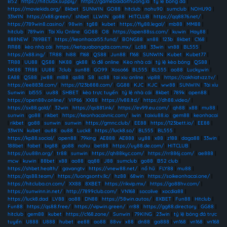
B52
|
https://hitclubx.supply/
|
https://gamebaidoithuong.la
|
ty le bong da
|
https://moviekids.org/
|
8kbet
|
SUNWIN
|
GO88
|
hitclub
|
nohu90
|
sumclub
|
NOHU90
|
33WIN
|
https://x88.green/
|
shbet
|
LLWIN
|
go88
|
HITCLUB
|
https://qq8876.net/
|
https://789win8.casino/
|
98win
|
tg88
|
kubet
|
https://fly88.legal/
|
mb88
|
MM88
|
hitclub
|
789win
|
Tài Xỉu Online
|
GO88
|
O8
|
https://open88ss.com/
|
kuwin
|
Hay88
|
888NEW
|
789BET
|
https://keonhacai55.fund/
|
BONG88
|
xn88
|
123b
|
8kbet
|
C168
|
RR88
|
kèo nhà cái
|
https://ketquabongda.com.mx/
|
Lc88
|
33win
|
vn88
|
BL555
|
https://x88.ing/
|
TR88
|
hi88
|
f168
|
QS88
|
Jun88
|
f168
|
SUNWIN
|
Kubet
|
Kubet77
|
TR88
|
UU88
|
QS88
|
NK88
|
gk88
|
lô đề online
|
Kèo nhà cái
|
tỷ lệ kèo bóng
|
QS88
|
NK88
|
TR88
|
UU88
|
7club
|
sun88
|
GO99
|
Xoso66
|
BL555
|
BL555
|
ao88
|
Luckywin
|
EA88
|
QS88
|
jw88
|
ml88
|
qs88
|
S8
|
sc88
|
tai xiu online
|
vip88
|
https://cakhiatvzz.tv/
|
https://ee8838.com/
|
https://123b888.com/
|
GG88
|
KJC
|
KJC
|
ww88
|
SUNWIN
|
Tài xỉu
Sunwin
|
bl555
|
uu88
|
SHBET
|
kèo trực tuyến
|
tỷ lệ nhà cái
|
8kbet
|
789k
|
open88
|
https://open88v.online/
|
VIP66
|
XX88
|
https://lv88.ltd/
|
https://dh88.video/
|
https://sx88.gold/
|
32win
|
https://qs881.ink/
|
https://ev99.eu.com/
|
qh88
|
x88
|
mu88
|
sunwin
|
go88
|
rikbet
|
https://keonhacaivnic.com/
|
iwin
|
taixiu88.io
|
gem88
|
keonhacai
|
rikbet
|
go88
|
sunwin
|
sunwin
|
https://gmnc.club/
|
EE88
|
https://123bett.io/
|
EE88
|
33WIN
|
kubet
|
au88
|
au88
|
Luck8
|
https://luck8.so/
|
BL555
|
BL555
|
https://kp88.social/
|
open88
|
79king
|
AE888
|
AE888
|
uy88
|
x88
|
z188
|
daga88
|
33win
|
188bet
|
fabet
|
big88
|
go88
|
nohu
|
bet88
|
https://uy88.de.com/
|
HITCLUB
|
https://uu88n.org/
|
tr88
|
sunwin
|
https://qh88kyc.com/
|
https://rr886j.com/
|
ae888
|
mcw
|
kuwin
|
88bet
|
x88
|
ao88
|
qq88
|
J88
|
sumclub
|
go88
|
B52 club
|
https://shbet.health/
|
gavangtv
|
https://vnew88.net/
|
nổ hũ
|
FLY88
|
mu88
|
https://qs88.team/
|
https://luongsontv.llc/
|
hz88
|
68win
|
https://soikeonhacai.one/
|
https://hitcluba.cn.com/
|
XX88
|
8XBET
|
https://rikvip.mx/
|
https://go88hv.com/
|
https://sunwinn.in.net/
|
http://7899club.com/
|
VN168
|
socolive
|
xocdia88
|
https://luck8.dad
|
LV88
|
ao88
|
DN88
|
https://58win.autos/
|
8XBET
|
Fun88
|
Hitclub
|
Fun88
|
https://qs88.free/
|
https://vipwin.green/
|
rr88
|
https://gg88.directory
|
GG88
|
hitclub
|
gem88
|
kubet
|
https://c168.zone/
|
Sunwin
|
79KING
|
23win
|
tỷ lệ bóng đá trực
tuyến
|
U888
|
U888
|
hubet
|
ee88
|
ao88
|
88vv
|
x88
|
dn88
|
ga888
|
vn168
|
vn168
|
vn168