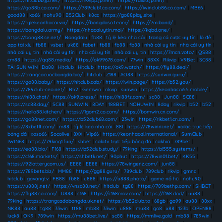
https://hitclubb.jp.net/
|
https://rikvipp.jp.net/
|
https://taixiu.jp.net/
|
https://go88b.co.com/
|
https://789club1.co.com/
|
https://iwinclub86.co.com/
|
MB66
|
good88
|
ko66
|
nohu90
|
B52Club
|
k8cc
|
https://go88play.site
|
https://tylekeonhacai.vin/
|
https://bongdaso.team/
|
https://7m.band/
|
https://bongdalu.army/
|
https://nhacaiuytin.moi/
|
https://kqbd.one/
|
https://bong88.se.net/
|
Bongdalu
|
fb88
|
tỷ lệ kèo nhà cái
|
trang cá cược uy tín
|
lô đề
|
app tài xỉu
|
fb88
|
vsbet
|
uk88
|
fabet
|
fb88
|
fb88
|
fb88
|
nhà cái uy tín
|
nhà cái uy tín
|
nhà cái uy tín
|
nhà cái uy tín
|
nhà cái uy tín
|
nhà cái uy tín
|
https://7mcn.voto/
|
QS88
|
cm88
|
https://qq88.media/
|
https://ok99678.com/
|
77win
|
88XX
|
Rikvip
|
V9Bet
|
SC88
|
TẢI SUN WIN
|
Da88
|
Hitclub
|
Hitclub
|
https://ok9.watch/
|
https://fly88.deal/
|
https://trangcacuocbongda.bio/
|
hitclub
|
Z188
|
AO88
|
https://sunwin.guru/
|
https://go88.baby/
|
https://hitclub.cab/
|
https://iwin.page/
|
https://b52.you/
|
https://789club-ceo.net/
|
B52
|
Gemwin
|
rikvip
|
sunwin
|
https://keonhacai55.mobile/
|
https://hi88.chat/
|
https://ok9.press/
|
https://hi88fz.com/
|
sc88
|
Jun88
|
SC88
|
https://sc88.day/
|
SC88
|
SUNWIN
|
8DAY
|
188BET
|
NOHUWIN
|
8day
|
rikvip
|
b52
|
b52
|
https://hello88.kitchen/
|
https://1gom2.co.com/
|
https://bomwin.cn.com/
|
https://go88net.com/
|
https://b52club68.com/
|
23win
|
https://rikbet1.cn.com/
|
https://8xbetlt.com/
|
m88
|
tỷ lệ kèo nhà cái
|
88I
|
https://78winni.net/
|
xoilac trực tiếp
bóng đá
|
xoso66
|
Socolive
|
8XX
|
Vip66
|
https://keonhacai.international/
|
SumClub
|
IWIN68
|
https://79king1.fun/
|
shbet
|
colatv trực tiếp bóng đá
|
cakhia
|
789bet
|
https://ea88.bio/
|
F168
|
https://b52club.study/
|
79king
|
https://bl555.systems/
|
https://c168.markets/
|
https://shbetk.net/
|
90phut
|
https://78win01.bet/
|
KK55
|
https://92lotterycom.us/
|
EE88
|
EE88
|
https://78wingenz.com/
|
jun88
|
https://789bets.biz/
|
MM88
|
https://gg88.guru/
|
789club
|
789club
|
rikvip
|
gmnc
|
hitclub
|
gavangtv
|
FB88
|
fb88
|
u888
|
https://u888.photo/
|
game nổ hũ
|
nohu90
|
https://u888j.net/
|
https://vnsc88.net/
|
hitclub
|
tg88
|
https://789bethp.com/
|
SHBET
|
https://fly88.co.com/
|
U888
|
c168
|
https://c168mov.com/
|
https://f168.dad/
|
uu88
|
79king
|
https://trangcadobongda.uk.net/
|
https://b52club.to
|
68gb
|
go99
|
au88
|
88xx
|
NK88
|
au88
|
tg88
|
33win
|
tt88
|
mb88
|
33win
|
u888
|
mu88
|
go8
|
x88
|
123b
|
OPEN88
|
luck8
|
OK9
|
789win
|
https://mu88bet.live/
|
sc88
|
https://mmlive.gold
|
mb88
|
789win
|