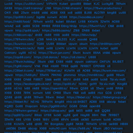
Luck8
|
https://uu88sh.com/
|
VIPWIN
|
Kubet
|
good88
|
8kbet
|
KJC
|
Lucky88
|
789win
|
GK88
|
https://ok9.training/
|
c168
|
https://c168.stream/
|
https://78win.productions/
|
OK9
|
c168
|
23win
|
mb88
|
s666
|
AD88
|
XX8
|
xx8
|
ad88
|
BJ88
|
ALO789
|
king88
|
uu88
|
https://qs888.it.com/
|
bgd66
|
sunwin
|
AO88
|
https://xoso66a.uk.com/
|
https://nk88.food/
|
789win
|
win55
|
kubet
|
88vbet
|
LV88
|
KKWIN
|
32WIN
|
AO88
|
WinAZ
|
xx8
|
ad88
|
SC88
|
MM88
|
RR88 Đăng Nhập
|
https://33winf.fun/
|
C168
|
dn88
|
vipwin
|
http://qs88.spot/
|
https://lx886.casino/
|
Z188
|
DN88
|
8xbet
|
https://c168com.vip/
|
dn88
|
nk88
|
tt88
|
ao88
|
https://88vv.help/
|
https://789winn.click/
|
LC88
|
NHÀ CÁI BL555
|
KJC
|
xoso66
|
QH88
|
https://kuwinss.com/
|
TG88
|
UU88
|
88kbet
|
vipwin
|
okwin
|
https://dn88tips.com/
|
https://789winn.tech/
|
fb88
|
xx88
|
LLWIN
|
LLWIN
|
LLWIN
|
LLWIN
|
kubet
|
qq88
|
Cakhiatv
|
uy88
|
nổ hũ
|
https://78win.jpn.com/
|
33win
|
kuwin
|
88AA
|
st666
|
vipwin
|
https://zqs88.com/
|
https://o8.dance/
|
https://o8.claims/
|
U888
|
https://78win.holiday/
|
78win
|
c168
|
EX88
|
nk88
|
vipwin
|
cakhiatv
|
OKFUN
|
88JBET
|
https://tg88.miami/
|
VN6
|
F168
|
mb88
|
TP88
|
qq88
|
789BET
|
OPEN88
|
s8
|
https://28bet.it.com/
|
https://789bet.ac/
|
KUWIN
|
s8
|
AO88
|
https://kuwin.mex.com/
|
vipwin
|
https://lv88.ph/
|
33WIN
|
79KING
|
phimmoi
|
https://mm88.tax/
|
go88
|
98win
|
XX88
|
XX88
|
ON68
|
F8BET
|
S666
|
ee88
|
88VV
|
dn88
|
lv88
|
ao88
|
luck8
|
Tài xỉu md5
|
ee88
|
https://keobongda.uk.net/
|
https://qs88.sh/
|
NOHU
|
go99
|
Tài xỉu md5
|
King88
|
qh88
|
nổ hũ
|
lv88
|
nk88
|
https://open88.io/
|
98win
|
QS88
|
s8
|
33win
|
on68
|
RR88
|
XX88
|
EX88
|
789K
|
sunwin
|
lv88
|
CM88
|
33win
|
f168
|
xx8
|
ad88
|
rtzz
|
GO8
|
LV88
|
QS88
|
qh88
|
qh88
|
789win
|
98win
|
8kbet
|
https://8kbet.cz/
|
https://8kbetgroup.org/
|
https://8kbet.fit/
|
Nổ Hũ
|
789WIN
|
king88
|
nhà cái 8KBET
|
AD88
|
XX8
|
abcvip
|
febet
|
KQBD
|
Go88
|
thapcam
|
https://gg888.info/
|
GG88
|
ON68
|
open88
|
https://789winn.games/
|
https://s8top.win/
|
go8
|
kk55
|
ad88
|
xx8
|
QQ88
|
http://qq887p.com/
|
88aa
|
UY88
|
luck8
|
uy88
|
go8
|
Hay88
|
88m
|
f168
|
789BET
|
33WIN
|
X88
|
UY88
|
EA88
|
188V
|
LV88
|
69VN
|
cm88
|
ok365
|
sunwin
|
luck8
|
AO88
|
LV88
|
KUWIN
|
w88
|
qh88
|
7M
|
Bongdalu
|
pg88
|
NK88
|
789WIN
|
UY88
|
ae888
|
HB88
|
ok8386
|
DH88
|
abcvip
|
XX88
|
nohu90 com
|
https://lx88.uk/
|
98win
|
JBO Vietnam
|
https://hi88.spot/
|
kèo bóng đá
|
https://luck88com.net/
|
s666
|
https://open88.gg/
|