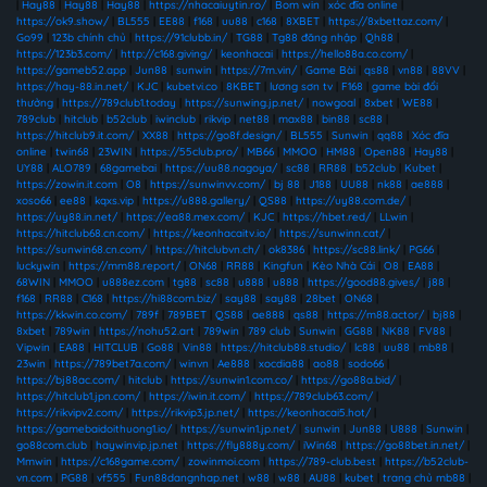
|
Hay88
|
Hay88
|
Hay88
|
https://nhacaiuytin.ro/
|
Bom win
|
xóc đĩa online
|
https://ok9.show/
|
BL555
|
EE88
|
f168
|
uu88
|
c168
|
8XBET
|
https://8xbettaz.com/
|
Go99
|
123b chính chủ
|
https://91clubb.in/
|
TG88
|
Tg88 đăng nhập
|
Qh88
|
https://123b3.com/
|
http://c168.giving/
|
keonhacai
|
https://hello88a.co.com/
|
https://gameb52.app
|
Jun88
|
sunwin
|
https://7m.vin/
|
Game Bài
|
qs88
|
vn88
|
88VV
|
https://hay-88.in.net/
|
KJC
|
kubetvi.co
|
8KBET
|
lương sơn tv
|
F168
|
game bài đổi
thưởng
|
https://789club1.today
|
https://sunwing.jp.net/
|
nowgoal
|
8xbet
|
WE88
|
789club
|
hitclub
|
b52club
|
iwinclub
|
rikvip
|
net88
|
max88
|
bin88
|
sc88
|
https://hitclub9.it.com/
|
XX88
|
https://go8f.design/
|
BL555
|
Sunwin
|
qq88
|
Xóc đĩa
online
|
twin68
|
23WIN
|
https://55club.pro/
|
MB66
|
MMOO
|
HM88
|
Open88
|
Hay88
|
UY88
|
ALO789
|
68gamebai
|
https://uu88.nagoya/
|
sc88
|
RR88
|
b52club
|
Kubet
|
https://zowin.it.com
|
O8
|
https://sunwinvv.com/
|
bj 88
|
J188
|
UU88
|
nk88
|
ae888
|
xoso66
|
ee88
|
kqxs.vip
|
https://u888.gallery/
|
QS88
|
https://uy88.com.de/
|
https://uy88.in.net/
|
https://ea88.mex.com/
|
KJC
|
https://hbet.red/
|
LLwin
|
https://hitclub68.cn.com/
|
https://keonhacaitv.io/
|
https://sunwinn.cat/
|
https://sunwin68.cn.com/
|
https://hitclubvn.ch/
|
ok8386
|
https://sc88.link/
|
PG66
|
luckywin
|
https://mm88.report/
|
ON68
|
RR88
|
Kingfun
|
Kèo Nhà Cái
|
O8
|
EA88
|
68WIN
|
MMOO
|
u888ez.com
|
tg88
|
sc88
|
u888
|
u888
|
https://good88.gives/
|
j88
|
f168
|
RR88
|
C168
|
https://hi88com.biz/
|
say88
|
say88
|
28bet
|
ON68
|
https://kkwin.co.com/
|
789f
|
789BET
|
QS88
|
ae888
|
qs88
|
https://m88.actor/
|
bj88
|
8xbet
|
789win
|
https://nohu52.art
|
789win
|
789 club
|
Sunwin
|
GG88
|
NK88
|
FV88
|
Vipwin
|
EA88
|
HITCLUB
|
Go88
|
Vin88
|
https://hitclub88.studio/
|
lc88
|
uu88
|
mb88
|
23win
|
https://789bet7a.com/
|
winvn
|
Ae888
|
xocdia88
|
ao88
|
sodo66
|
https://bj88ac.com/
|
hitclub
|
https://sunwin1.com.co/
|
https://go88a.bid/
|
https://hitclub1.jpn.com/
|
https://iwin.it.com/
|
https://789club63.com/
|
https://rikvipv2.com/
|
https://rikvip3.jp.net/
|
https://keonhacai5.hot/
|
https://gamebaidoithuong1.io/
|
https://sunwin1.jp.net/
|
sunwin
|
Jun88
|
U888
|
Sunwin
|
go88com.club
|
haywinvip.jp.net
|
https://fly888y.com/
|
iWin68
|
https://go88bet.in.net/
|
Mmwin
|
https://c168game.com/
|
zowinmoi.com
|
https://789-club.best
|
https://b52club-
vn.com
|
PG88
|
vf555
|
Fun88dangnhap.net
|
w88
|
w88
|
AU88
|
kubet
|
trang chủ mb88
|