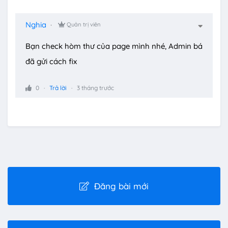
Nghia
Quản trị viên
Bạn check hòm thư của page mình nhé, Admin bá
đã gửi cách fix
0
Trả lời
3 tháng trước
Đăng bài mới