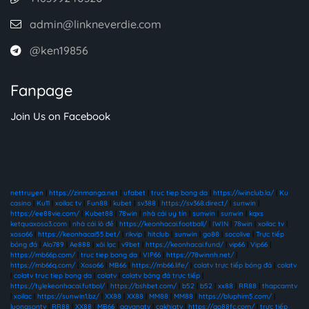
admin@linkneverdie.com
@ken19856
Fanpage
Join Us on Facebook
nettruyen
|
https://zinmanga.net
|
ufabet
|
truc tiep bong da
|
https://iwinclub.la/
|
Ku
casino
|
Ku11
|
xoilac tv
|
Fun88
|
kubet
|
sv388
|
https://sv368.direct/
|
sunwin
|
https://ee88vie.com/
|
Kubet88
|
78win
|
nhà cái uy tín
|
sunwin
|
sunwin
|
kqxs
ketquaxoso3.com
|
nhà cái lô đề
|
https://keonhacai.football/
|
IWIN
|
78win
|
xoilac tv
|
xoso66
|
https://keonhacai55.bet/
|
rikvip
|
hitclub
|
sunwin
|
go88
|
socolive
|
Trực tiếp
bóng đá
|
Alo789
|
Ae888
|
xôi lạc
|
v9bet
|
https://keonhacai.fund/
|
vip66
|
Vip66
|
https://mb66p.com/
|
truc tiep bong da
|
VIP66
|
https://78winnh.net/
|
https://mb66q.com/
|
Xoso66
|
MB66
|
https://mb66.life/
|
colatv trực tiếp bóng đá
|
colatv
|
colatv truc tiep bong da
|
colatv
|
colatv bóng đá trực tiếp
|
https://tylekeonhacai.futbol/
|
https://bshbet.com/
|
b52
|
b52
|
xx88
|
RR88
|
thapcamtv
|
xoilac
|
https://sunwin1.bz/
|
XX88
|
XX88
|
MM88
|
MM88
|
https://bluphim5.com/
|
luongsontv
|
RR88
|
XX88
|
MB66
|
gavangtv
|
cakhiatv
|
https://go88fc.com/
|
trực tiếp