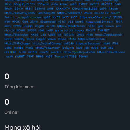
88aa
|
Đăng Ký BL555
|
555WIN
|
st666
|
kubet
|
m88
|
8XBET
|
8XBET
|
88VBET
|
fv88
|
58win
|
58win
|
888vi
|
888vnd
|
zx88
|
CAKHIATV
|
Đăng Nhập BL555
|
go99
|
hitclub
|
https://sunwinvy.com/
|
kèo bóng đá
|
https://fv88.best/
|
23win
|
Xoi Lac TV
|
alo789
|
3win
|
https://go8f.co.com/
|
kp88
|
KK55
|
kk55
|
kk55
|
https://win58win.com/
|
33WIN
|
lv88
|
99OK
|
Go8
|
23win
|
68gamebai
|
nổ hũ
|
u88
|
bet88
|
https://gg88vn.net/
|
789F
archi
|
MM99
|
Jun88
|
king88
|
Jun88
|
https://f8betv1.com/
|
nổ hũ
|
go8
|
vipwin
|
kèo
nhà cái
|
NOHU
|
SV388
|
s666
|
xx88
|
game bai doi thuong
|
RIKVIP
|
THA BET
|
https://bk8.locker
|
KK55
|
J88
|
U888
|
S8
|
789WIN
|
DN88
|
HI88
|
https://qq88.social/
|
GO88
|
Suncity
|
88aa
|
Hay88
|
98win
|
98win
|
MB66
|
https://dn88vl.com/
|
https://789k2.app/
|
https://nohu90k.org/
|
ok8386
|
https://s8ax.com/
|
mb66
|
F168
|
U888
|
man88
|
mb66
|
https://c168.mobi/
|
luckywin
|
hi88
|
j88
|
u888
|
lc88
|
X88
|
GOOD88
|
au88
|
alo789
|
max79
|
sonclub
|
https://go88vip.uk.com
|
https://88m89.com/
|
luck8
|
KUBET
|
789F
|
RR88
|
kk55
|
Trang chủ TG88
|
98WIN
|
0
Tổng lượt xem
0
Online
Mạng xã hội