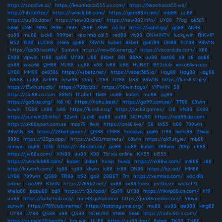
https://socolive.ai/
|
https://keonhacai555.us.com/
|
https://keonhacai55.ws/
|
http://hitclub1.ac/
|
https://iwinclub8.com/
|
https://gem88.in.net/
|
mb88
|
uu88
|
https://uu88.date/
|
https://new88.land/
|
https://new882.info/
|
UY88
|
77ag
|
ok365
|
G666
|
c168
|
789k
|
789F
|
789F
|
789F
|
789F
|
nổ hũ
|
https://kqbd.gg/
|
go88
|
AD88
|
au88
|
mu88
|
luck8
|
999bet
|
kèo nhà cái 5
|
red88
|
vic88
|
OKWINTV
|
luckywin
|
RIKVIP
|
B52
|
123B
|
LUCK8
|
st666
|
go88
|
78WIN
|
kubet
|
8kbet
|
ga6789
|
DN88
|
FLY88
|
98WIN
|
https://qs88.health/
|
Sunwin
|
https://new88.energy/
|
https://viscard.de.com/
|
X88
|
EX88
|
vipwin
|
tr88
|
qs88
|
UY88
|
U88
|
8kbet
|
88I
|
88AA
|
uu88
|
bet88
|
s8
|
s8
|
ao88
|
qh88
|
xoso66
|
QH88
|
MU88
|
uy88
|
x88
|
lv88
|
lc88
|
HUBET
|
B52club
|
xoso66vn.app
|
UY88
|
MM99
|
ok8386
|
https://vsbetz.net/
|
https://vsbet365.io/
|
Hay88
|
Hay88
|
Hay88
|
NK88
|
uy88
|
Ae888
|
new88
|
33ag
|
UY88
|
UY88
|
U88
|
98WIN
|
https://luck8.style/
|
https://13win.studio/
|
https://789p.biz/
|
https://98win.toys/
|
VIPWIN
|
S8
|
https://siu88.co.com
|
88NN
|
thabet
|
tk88
|
uu88
|
kubet
|
mu88
|
gg88
|
https://go8.ae.org/
|
Nổ Hũ
|
https://nohu.best/
|
https://go99.com.se/
|
TT88
|
68win
|
kuwin
|
TG88
|
LX88
|
lv88
|
https://luck8.esq/
|
https://luck8.games/
|
O8
|
VN88
|
EX88
|
https://sunwin20.info/
|
32win
|
Luck8
|
ee88
|
uu88
|
NOHU90
|
https://red88.de.com
|
https://uk88sport.com.se
|
max79
|
llwin
|
https://on68.live/
|
S8
|
kk55
|
lc88
|
789win
|
98WIN
|
S8
|
https://28bet.green/
|
QS88
|
CM88
|
Socolive
|
pg66
|
tt88
|
hello88
|
23win
|
888b
|
https://123ga.app/
|
https://sv368.markets/
|
68win
|
https://ok9.style/
|
mb88
|
sunwin
|
qq88
|
123b
|
https://rr88.com.se/
|
go88
|
uu88
|
kubet
|
789win
|
789p
|
u888
|
https://jw88s.com/
|
XIN88
|
uu88
|
X88
|
Tài xỉu online
|
KK55
|
bl555
|
https://iwinclub88.cam/
|
kubet
|
8kbet
|
huvip
|
huvip
|
https://nk88w.com/
|
sv888
|
J88
|
http://kuwinfi.com/
|
tg88
|
tg88
|
kkwin
|
lc88
|
tr88
|
DN88
|
https://kjc.ad/
|
MM88
|
UY88
|
789win
|
QS88
|
TR88
|
b52
|
go8
|
28BET
|
7m
|
https://xemtiso.com/
|
xóc đĩa
online
|
sao789
|
KWIN
|
https://789k2.net/
|
xx88
|
xx88.forex
|
jeetbuzz
|
wicket71
|
khela88
|
babu88
|
bd9
|
https://tr88.food/
|
Go99
|
UY88
|
https://rikvip88.cn.com/
|
h19
|
uu88
|
https://kubetmb.org/
|
mm88.yokohama
|
https://jun88media.com/
|
98win
|
sunwin
|
https://789club.meme/
|
https://tatarayume.org/
|
mu88
|
uu88
|
ae888
|
king88
|
UY88
|
LV88
|
QS88
|
x88
|
QS88
|
NOHU90
|
XN88
|
S666
|
https://nohu90-s.com/
|
https://sunwin20.health/
|
haywin
|
UU88
|
https://uu88.dog/
|
8xbet
|
TK88
|
TK88
|