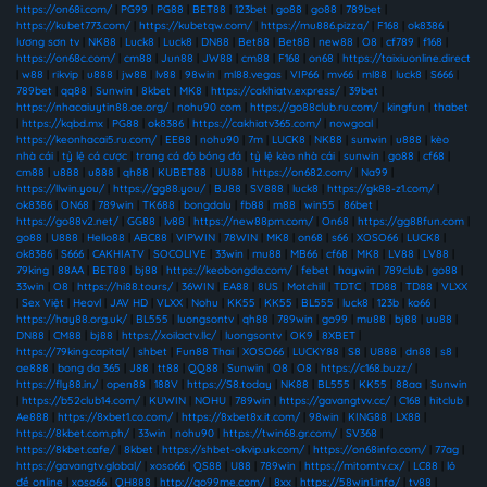
https://on68i.com/
|
PG99
|
PG88
|
BET88
|
123bet
|
go88
|
go88
|
789bet
|
https://kubet773.com/
|
https://kubetqw.com/
|
https://mu886.pizza/
|
F168
|
ok8386
|
lương sơn tv
|
NK88
|
Luck8
|
Luck8
|
DN88
|
Bet88
|
Bet88
|
new88
|
O8
|
cf789
|
f168
|
https://on68c.com/
|
cm88
|
Jun88
|
JW88
|
cm88
|
F168
|
on68
|
https://taixiuonline.direct
|
w88
|
rikvip
|
u888
|
jw88
|
lv88
|
98win
|
ml88.vegas
|
VIP66
|
mv66
|
ml88
|
luck8
|
S666
|
789bet
|
qq88
|
Sunwin
|
8kbet
|
MK8
|
https://cakhiatv.express/
|
39bet
|
https://nhacaiuytin88.ae.org/
|
nohu90 com
|
https://go88club.ru.com/
|
kingfun
|
thabet
|
https://kqbd.mx
|
PG88
|
ok8386
|
https://cakhiatv365.com/
|
nowgoal
|
https://keonhacai5.ru.com/
|
EE88
|
nohu90
|
7m
|
LUCK8
|
NK88
|
sunwin
|
u888
|
kèo
nhà cái
|
tỷ lệ cá cược
|
trang cá độ bóng đá
|
tỷ lệ kèo nhà cái
|
sunwin
|
go88
|
cf68
|
cm88
|
u888
|
u888
|
qh88
|
KUBET88
|
UU88
|
https://on682.com/
|
Na99
|
https://llwin.you/
|
https://gg88.you/
|
BJ88
|
SV888
|
luck8
|
https://gk88-z1.com/
|
ok8386
|
ON68
|
789win
|
TK688
|
bongdalu
|
fb88
|
m88
|
win55
|
86bet
|
https://go88v2.net/
|
GG88
|
lv88
|
https://new88pm.com/
|
On68
|
https://gg88fun.com
|
go88
|
U888
|
Hello88
|
ABC88
|
VIPWIN
|
78WIN
|
MK8
|
on68
|
s66
|
XOSO66
|
LUCK8
|
ok8386
|
S666
|
CAKHIATV
|
SOCOLIVE
|
33win
|
mu88
|
MB66
|
cf68
|
MK8
|
LV88
|
LV88
|
79king
|
88AA
|
BET88
|
bj88
|
https://keobongda.com/
|
febet
|
haywin
|
789club
|
go88
|
33win
|
O8
|
https://hi88.tours/
|
36WIN
|
EA88
|
8US
|
Motchill
|
TDTC
|
TD88
|
TD88
|
VLXX
|
Sex Việt
|
Heovl
|
JAV HD
|
VLXX
|
Nohu
|
KK55
|
KK55
|
BL555
|
luck8
|
123b
|
ko66
|
https://hay88.org.uk/
|
BL555
|
luongsontv
|
qh88
|
789win
|
go99
|
mu88
|
bj88
|
uu88
|
DN88
|
CM88
|
bj88
|
https://xoilactv.llc/
|
luongsontv
|
OK9
|
8XBET
|
https://79king.capital/
|
shbet
|
Fun88 Thai
|
XOSO66
|
LUCKY88
|
S8
|
U888
|
dn88
|
s8
|
ae888
|
bong da 365
|
J88
|
tt88
|
QQ88
|
Sunwin
|
O8
|
O8
|
https://c168.buzz/
|
https://fly88.in/
|
open88
|
188V
|
https://S8.today
|
NK88
|
BL555
|
KK55
|
88aa
|
Sunwin
|
https://b52club14.com/
|
KUWIN
|
NOHU
|
789win
|
https://gavangtvv.cc/
|
C168
|
hitclub
|
Ae888
|
https://8xbet1.co.com/
|
https://8xbet8x.it.com/
|
98win
|
KING88
|
LX88
|
https://8kbet.com.ph/
|
33win
|
nohu90
|
https://twin68.gr.com/
|
SV368
|
https://8kbet.cafe/
|
8kbet
|
https://shbet-okvip.uk.com/
|
https://on68info.com/
|
77ag
|
https://gavangtv.global/
|
xoso66
|
QS88
|
U88
|
789win
|
https://mitomtv.cx/
|
LC88
|
lô
đề online
|
xoso66
|
QH888
|
http://go99me.com/
|
8xx
|
https://58win1.info/
|
tv88
|