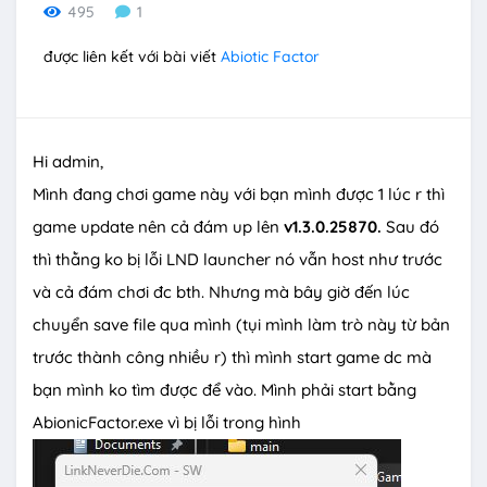
495
1
được liên kết với bài viết
Abiotic Factor
Hi admin,
Mình đang chơi game này với bạn mình được 1 lúc r thì
game update nên cả đám up lên
v1.3.0.25870.
Sau đó
thì thằng ko bị lỗi LND launcher nó vẫn host như trước
và cả đám chơi đc bth. Nhưng mà bây giờ đến lúc
chuyển save file qua mình (tụi mình làm trò này từ bản
trước thành công nhiều r) thì mình start game dc mà
bạn mình ko tìm được để vào. Mình phải start bằng
AbionicFactor.exe vì bị lỗi trong hình