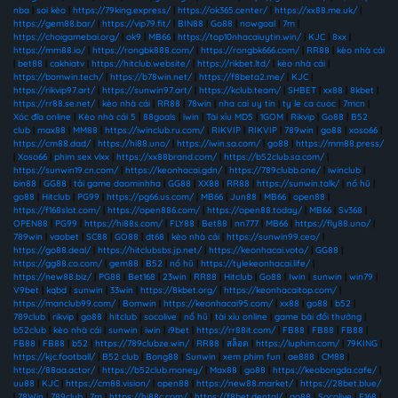
nba
|
soi kèo
|
https://79king.express/
|
https://ok365.center/
|
https://xx88.me.uk/
|
https://gem88.bar/
|
https://vip79.fit/
|
BIN88
|
Go88
|
nowgoal
|
7m
|
https://choigamebai.org/
|
ok9
|
MB66
|
https://top10nhacaiuytin.win/
|
KJC
|
8xx
|
https://mm88.io/
|
https://rongbk888.com/
|
https://rongbk666.com/
|
RR88
|
kèo nhà cái
|
bet88
|
cakhiatv
|
https://hitclub.website/
|
https://rikbet.ltd/
|
kèo nhà cái
|
https://bomwin.tech/
|
https://b78win.net/
|
https://f8beta2.me/
|
KJC
|
https://rikvip97.art/
|
https://sunwin97.art/
|
https://kclub.team/
|
SHBET
|
xx88
|
8kbet
|
https://rr88.se.net/
|
kèo nhà cái
|
RR88
|
78win
|
nha cai uy tin
|
ty le ca cuoc
|
7mcn
|
Xóc đĩa online
|
Kèo nhà cái 5
|
88goals
|
iwin
|
Tài xỉu MD5
|
1GOM
|
Rikvip
|
Go88
|
B52
club
|
max88
|
MM88
|
https://iwinclub.ru.com/
|
RIKVIP
|
RIKVIP
|
789win
|
go88
|
xoso66
|
https://cm88.dad/
|
https://hi88.uno/
|
https://iwin.sa.com/
|
go88
|
https://mm88.press/
|
Xoso66
|
phim sex vlxx
|
https://xx88brand.com/
|
https://b52club.sa.com/
|
https://sunwin19.cn.com/
|
https://keonhacai.gdn/
|
https://789clubb.one/
|
iwinclub
|
bin88
|
GG88
|
tải game daominhha
|
GG88
|
XX88
|
RR88
|
https://sunwin.talk/
|
nổ hũ
|
go88
|
Hitclub
|
PG99
|
https://pg66.us.com/
|
MB66
|
Jun88
|
MB66
|
open88
|
https://f168slot.com/
|
https://open886.com/
|
https://open88.today/
|
MB66
|
Sv368
|
OPEN88
|
PG99
|
https://hi88s.com/
|
FLY88
|
Bet88
|
nn777
|
MB66
|
https://fly88.uno/
|
789win
|
vaobet
|
SC88
|
GO88
|
dt68
|
kèo nhà cái
|
https://sunwin99.ceo/
|
https://go88.deal/
|
https://hitclubsbs.jp.net/
|
https://keonhacai.voto/
|
GG88
|
https://gg88.co.com/
|
gem88
|
B52
|
nổ hũ
|
https://tylekeonhacai.life/
|
https://new88.biz/
|
PG88
|
Bet168
|
23win
|
RR88
|
Hitclub
|
Go88
|
Iwin
|
sunwin
|
win79
|
V9bet
|
kqbd
|
sunwin
|
33win
|
https://8kbet.org/
|
https://keonhacaitop.com/
|
https://manclub99.com/
|
Bomwin
|
https://keonhacai95.com/
|
xx88
|
go88
|
b52
|
789club
|
rikvip
|
go88
|
hitclub
|
socolive
|
nổ hũ
|
tài xỉu online
|
game bài đổi thưởng
|
b52club
|
kèo nhà cái
|
sunwin
|
iwin
|
i9bet
|
https://rr88it.com/
|
FB88
|
FB88
|
FB88
|
FB88
|
FB88
|
b52
|
https://789clubze.win/
|
RR88
|
สล็อต
|
https://luphim.com/
|
79KING
|
https://kjc.football/
|
B52 club
|
Bong88
|
Sunwin
|
xem phim fun
|
ae888
|
CM88
|
https://88aa.actor/
|
https://b52club.money/
|
Max88
|
go88
|
https://keobongda.cafe/
|
uu88
|
KJC
|
https://cm88.vision/
|
open88
|
https://new88.market/
|
https://28bet.blue/
|
78Win
|
789club
|
7m
|
https://hi88c.com/
|
https://f8bet.dental/
|
go88
|
Socolive
|
F168
|