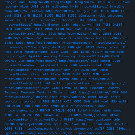
trang chủ au88
|
trang chủ x88
|
trang chủ tg88
|
trang chủ c168
|
XX88
|
xx88
|
S8
|
33win
|
cakhiatv
|
8kbet
|
UY88
|
bet88
|
lô đề online
|
NK88
|
https://nk88.gives/
|
llwin đăng
nhập
|
https://u888bet.live/
|
https://mm88t.dev/
|
s8
|
tg88
|
qs88
|
MB66
|
UU88
|
GO8
|
uu88
|
SC88
|
on68
|
BL555
|
BL555
|
BL555
|
BL555
|
cổng game hitclub
|
cổng game
sunwin
|
8XBET
|
8XBET
|
sunwin nổ hũ
|
thapcam
|
8DAY
|
KING88
|
j88
|
https://qs88.baby/
|
https://c168.guru/
|
uu88
|
hubet
|
sunwin
|
hi88
|
TX88
|
DABET
|
DA88
|
TA88
|
SIN88
|
11BET
|
VIN88
|
DU88
|
9bet
|
bu88
|
Oxbet
|
haywin
|
https://say88vn.site/
|
hitclub
|
99ok
|
https://sunwin29.com/
|
nohu
|
az888
|
ug88
|
ea88
|
S666
|
789win
|
s666
|
sunwin
|
sunwin
|
https://keonhacai5.boats/
|
sv368hn.com
|
SV388
|
Kubet
|
https://alo789apk.app/
|
https://hitclub1.guru/
|
https://b52.ventures/
|
https://luongson117.tv/
|
https://8kbettt.co/
|
lv88
|
qh88
|
GO99
|
nhatvip
|
vipwin
|
tr88
|
nk88
|
56win
|
hitclub.compare
|
123bet
|
QS88
|
TG88
|
DN88
|
789WIN
|
gem88
|
fb88
|
trang chủ go88
|
tỷ lệ kèo
|
kèo bóng đá hôm nay
|
rikvip
|
vin777
|
lucky88
|
DN88
|
OPEN88
|
C168
|
https://xx88.uk.com/
|
https://gg88se.com/
|
PG66
|
88kbet
|
uu88
|
https://lc88.website/
|
https://vipwin.luxury/
|
au88
|
grandpashabet
|
EE88
|
https://88i.mobile/
|
https://88m.ae.org/
|
88M
|
88M
|
AO88
|
88M
|
Luck8
|
https://88aa.technology
|
jw88
|
98Win
|
TG88
|
DH88
|
AO88
|
123B
|
Luck8
|
https://dn88s.net/
|
https://go8.onl/
|
OKWIN
|
ao88
|
x88
|
https://ao88.cx/
|
https://nk88.select/
|
tr88
|
nk88
|
uu88
|
https://vsbet.love/
|
https://soikeo.jpn.com/
|
https://gamebai.ae.org/
|
23win
|
GG88
|
LLWIN
|
Tieulamtv
|
Tieulamtv
|
Tieulamtv
|
Tieulamtv
|
Tieulamtv
|
Tieulamtv
|
Tieulamtv
|
vu88
|
https://hitclub88.net/
|
C168
|
S666
|
https://s666.holiday/
|
đá gà trực tiếp
|
https://fv88.food/
|
86bet
|
sunwin
|
hitclub
|
Luongsontv
|
Luongsontv
|
EE88
|
BL555
|
KK55
|
KK55
|
S666
|
s666
|
vip66
|
123b
|
ee88
|
XX8
|
AD88
|
UY88
|
UY88
|
123b
|
sv388
|
qs88
|
https://vsbet.link/
|
onbet
|
https://febetvip.it.com/
|
RIKVIP
|
HITCLUB
|
GO88
|
SUNWIN
|
fabet
|
net88
|
mubet
|
AE888
|
AE888
|
o8
|
ON68
|
sunwin
|
uu88
|
88M
|
https://alahlyg.sa.com/
|
789win
|
https://on686.com/
|
https://on683.com/
|
F8BET
|
https://keonhacai5.com/
|
s666
|
ok8386
|
https://tylekeo88s.com/
|
qq88
|
c168
|
33win
|
BET88
|
nổ hũ
|
onbet
|
b52club
|
QS88
|
FV88
|
https://xoilac.movie/
|
https://rakhoitv.network/
|
alo789
|
GG88
|
789bet.tv
|
game bài đổi thưởng
|
kèo nhà cái 5
|
Luckywin
|
https://mobamonster.com/
|