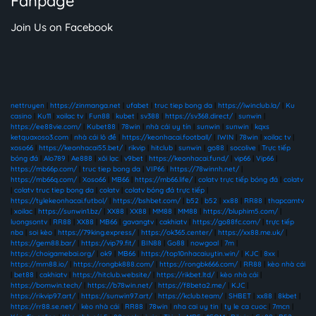
Fanpage
Join Us on Facebook
nettruyen
|
https://zinmanga.net
|
ufabet
|
truc tiep bong da
|
https://iwinclub.la/
|
Ku
casino
|
Ku11
|
xoilac tv
|
Fun88
|
kubet
|
sv388
|
https://sv368.direct/
|
sunwin
|
https://ee88vie.com/
|
Kubet88
|
78win
|
nhà cái uy tín
|
sunwin
|
sunwin
|
kqxs
ketquaxoso3.com
|
nhà cái lô đề
|
https://keonhacai.football/
|
IWIN
|
78win
|
xoilac tv
|
xoso66
|
https://keonhacai55.bet/
|
rikvip
|
hitclub
|
sunwin
|
go88
|
socolive
|
Trực tiếp
bóng đá
|
Alo789
|
Ae888
|
xôi lạc
|
v9bet
|
https://keonhacai.fund/
|
vip66
|
Vip66
|
https://mb66p.com/
|
truc tiep bong da
|
VIP66
|
https://78winnh.net/
|
https://mb66q.com/
|
Xoso66
|
MB66
|
https://mb66.life/
|
colatv trực tiếp bóng đá
|
colatv
|
colatv truc tiep bong da
|
colatv
|
colatv bóng đá trực tiếp
|
https://tylekeonhacai.futbol/
|
https://bshbet.com/
|
b52
|
b52
|
xx88
|
RR88
|
thapcamtv
|
xoilac
|
https://sunwin1.bz/
|
XX88
|
XX88
|
MM88
|
MM88
|
https://bluphim5.com/
|
luongsontv
|
RR88
|
XX88
|
MB66
|
gavangtv
|
cakhiatv
|
https://go88fc.com/
|
trực tiếp
nba
|
soi kèo
|
https://79king.express/
|
https://ok365.center/
|
https://xx88.me.uk/
|
https://gem88.bar/
|
https://vip79.fit/
|
BIN88
|
Go88
|
nowgoal
|
7m
|
https://choigamebai.org/
|
ok9
|
MB66
|
https://top10nhacaiuytin.win/
|
KJC
|
8xx
|
https://mm88.io/
|
https://rongbk888.com/
|
https://rongbk666.com/
|
RR88
|
kèo nhà cái
|
bet88
|
cakhiatv
|
https://hitclub.website/
|
https://rikbet.ltd/
|
kèo nhà cái
|
https://bomwin.tech/
|
https://b78win.net/
|
https://f8beta2.me/
|
KJC
|
https://rikvip97.art/
|
https://sunwin97.art/
|
https://kclub.team/
|
SHBET
|
xx88
|
8kbet
|
https://rr88.se.net/
|
kèo nhà cái
|
RR88
|
78win
|
nha cai uy tin
|
ty le ca cuoc
|
7mcn
|