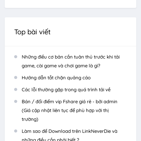
Top bài viết
Những điều cơ bản cần tuân thủ trước khi tải
game, cài game và chơi game là gì?
Hướng dẫn tắt chặn quảng cáo
Các lỗi thường gặp trong quá trình tải về
Bán / đổi điểm vip Fshare giá rẻ - bởi admin
(Giá cập nhật liên tục để phù hợp với thị
trường)
Làm sao để Download trên LinkNeverDie và
những điều cần phải biết ?