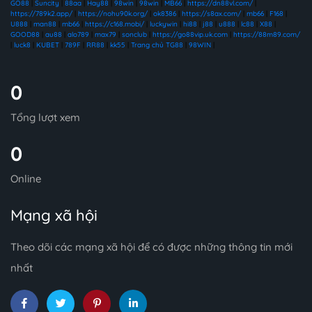
GO88
|
Suncity
|
88aa
|
Hay88
|
98win
|
98win
|
MB66
|
https://dn88vl.com/
|
https://789k2.app/
|
https://nohu90k.org/
|
ok8386
|
https://s8ax.com/
|
mb66
|
F168
|
U888
|
man88
|
mb66
|
https://c168.mobi/
|
luckywin
|
hi88
|
j88
|
u888
|
lc88
|
X88
|
GOOD88
|
au88
|
alo789
|
max79
|
sonclub
|
https://go88vip.uk.com
|
https://88m89.com/
|
luck8
|
KUBET
|
789F
|
RR88
|
kk55
|
Trang chủ TG88
|
98WIN
|
0
Tổng lượt xem
0
Online
Mạng xã hội
Theo dõi các mạng xã hội để có được những thông tin mới
nhất