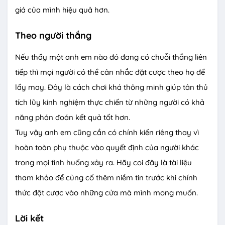
giá của mình hiệu quả hơn.
Theo người thắng
Nếu thấy một anh em nào đó đang có chuỗi thắng liên
tiếp thì mọi người có thể cân nhắc đặt cược theo họ để
lấy may. Đây là cách chơi khá thông minh giúp tân thủ
tích lũy kinh nghiệm thực chiến từ những người có khả
năng phán đoán kết quả tốt hơn.
Tuy vậy anh em cũng cần có chính kiến riêng thay vì
hoàn toàn phụ thuộc vào quyết định của người khác
trong mọi tình huống xảy ra. Hãy coi đây là tài liệu
tham khảo để củng cố thêm niềm tin trước khi chính
thức đặt cược vào những cửa mà mình mong muốn.
Lời kết