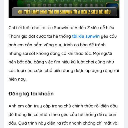
Chi tiết luật chơi tài xỉu Sunwin từ A đến Z siêu dễ hiểu
Tham gia đặt cược tại hệ thống
tài xỉu sunwin
yêu cầu
anh em cần nắm vững quy trình cơ bản để tránh
những sai sót không đáng có khi thao tác. Mọi người
nên bắt đầu bằng việc tìm hiểu kỹ luật chơi cũng như
các loại cửa cược phổ biến đang được áp dụng rộng rãi
hiện nay.
Đăng ký tài khoản
Anh em cần truy cập trang chủ chính thức rồi điền đầy
đủ thông tin cá nhân theo yêu cầu hệ thống đề ra ban
đầu. Quá trình này diễn ra rất nhanh chóng chỉ mất vài