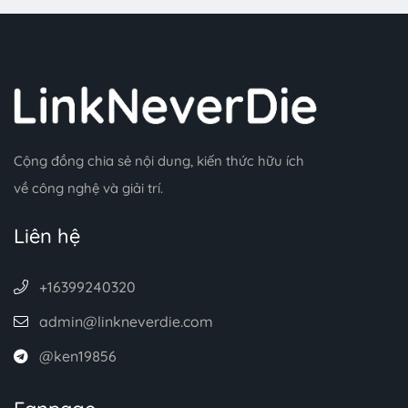
Cộng đồng chia sẻ nội dung, kiến thức hữu ích
về công nghệ và giải trí.
Liên hệ
+16399240320
admin@linkneverdie.com
@ken19856