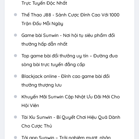
Trực Tuyến Độc Nhất
Thể Thao J88 - Sảnh Cược Đỉnh Cao Với 1000
Trận Đấu Mỗi Ngày
Game bài Sunwin - Nơi hội tụ siêu phẩm đổi
thưởng hấp dẫn nhất
Top game bài đổi thưởng uy tín – Đường đua
sòng bài trực tuyến đẳng cấp
Blackjack online - Đỉnh cao game bài đổi
thưởng thượng lưu
Khuyến Mãi Sunwin Cập Nhật Ưu Đãi Mới Cho
Hội Viên
Tài Xỉu Sunwin - Bí Quyết Chơi Hiệu Quả Dành
Cho Cược Thủ
Tải app Sunwin – Trải nghiệm mượt, nhận