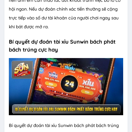
nên anh em cần thao tác dứt khoát tránh việc bỏ lỡ cơ
hội ngon. Nếu dự đoán chính xác tiền thưởng sẽ cộng
trực tiếp vào số dư tài khoản của người chơi ngay sau
khi bát được mở ra.
Bí quyết dự đoán tài xỉu Sunwin bách phát
bách trúng cực hay
Bí quyết dự đoán tài xỉu Sunwin bách phát bách trúng