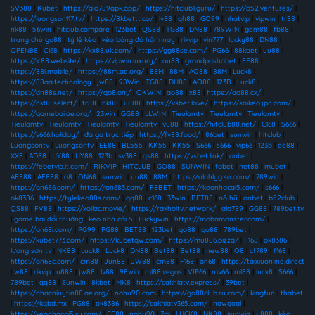
SV388
|
Kubet
|
https://alo789apk.app/
|
https://hitclub1.guru/
|
https://b52.ventures/
|
https://luongson117.tv/
|
https://8kbettt.co/
|
lv88
|
qh88
|
GO99
|
nhatvip
|
vipwin
|
tr88
|
nk88
|
56win
|
hitclub.compare
|
123bet
|
QS88
|
TG88
|
DN88
|
789WIN
|
gem88
|
fb88
|
trang chủ go88
|
tỷ lệ kèo
|
kèo bóng đá hôm nay
|
rikvip
|
vin777
|
lucky88
|
DN88
|
OPEN88
|
C168
|
https://xx88.uk.com/
|
https://gg88se.com/
|
PG66
|
88kbet
|
uu88
|
https://lc88.website/
|
https://vipwin.luxury/
|
au88
|
grandpashabet
|
EE88
|
https://88i.mobile/
|
https://88m.ae.org/
|
88M
|
88M
|
AO88
|
88M
|
Luck8
|
https://88aa.technology
|
jw88
|
98Win
|
TG88
|
DH88
|
AO88
|
123B
|
Luck8
|
https://dn88s.net/
|
https://go8.onl/
|
OKWIN
|
ao88
|
x88
|
https://ao88.cx/
|
https://nk88.select/
|
tr88
|
nk88
|
uu88
|
https://vsbet.love/
|
https://soikeo.jpn.com/
|
https://gamebai.ae.org/
|
23win
|
GG88
|
LLWIN
|
Tieulamtv
|
Tieulamtv
|
Tieulamtv
|
Tieulamtv
|
Tieulamtv
|
Tieulamtv
|
Tieulamtv
|
vu88
|
https://hitclub88.net/
|
C168
|
S666
|
https://s666.holiday/
|
đá gà trực tiếp
|
https://fv88.food/
|
86bet
|
sunwin
|
hitclub
|
Luongsontv
|
Luongsontv
|
EE88
|
BL555
|
KK55
|
KK55
|
S666
|
s666
|
vip66
|
123b
|
ee88
|
XX8
|
AD88
|
UY88
|
UY88
|
123b
|
sv388
|
qs88
|
https://vsbet.link/
|
onbet
|
https://febetvip.it.com/
|
RIKVIP
|
HITCLUB
|
GO88
|
SUNWIN
|
fabet
|
net88
|
mubet
|
AE888
|
AE888
|
o8
|
ON68
|
sunwin
|
uu88
|
88M
|
https://alahlyg.sa.com/
|
789win
|
https://on686.com/
|
https://on683.com/
|
F8BET
|
https://keonhacai5.com/
|
s666
|
ok8386
|
https://tylekeo88s.com/
|
qq88
|
c168
|
33win
|
BET88
|
nổ hũ
|
onbet
|
b52club
|
QS88
|
FV88
|
https://xoilac.movie/
|
https://rakhoitv.network/
|
alo789
|
GG88
|
789bet.tv
|
game bài đổi thưởng
|
kèo nhà cái 5
|
Luckywin
|
https://mobamonster.com/
|
https://on68i.com/
|
PG99
|
PG88
|
BET88
|
123bet
|
go88
|
go88
|
789bet
|
https://kubet773.com/
|
https://kubetqw.com/
|
https://mu886.pizza/
|
F168
|
ok8386
|
lương sơn tv
|
NK88
|
Luck8
|
Luck8
|
DN88
|
Bet88
|
Bet88
|
new88
|
O8
|
cf789
|
f168
|
https://on68c.com/
|
cm88
|
Jun88
|
JW88
|
cm88
|
F168
|
on68
|
https://taixiuonline.direct
|
w88
|
rikvip
|
u888
|
jw88
|
lv88
|
98win
|
ml88.vegas
|
VIP66
|
mv66
|
ml88
|
luck8
|
S666
|
789bet
|
qq88
|
Sunwin
|
8kbet
|
MK8
|
https://cakhiatv.express/
|
39bet
|
https://nhacaiuytin88.ae.org/
|
nohu90 com
|
https://go88club.ru.com/
|
kingfun
|
thabet
|
https://kqbd.mx
|
PG88
|
ok8386
|
https://cakhiatv365.com/
|
nowgoal
|
https://keonhacai5.ru.com/
|
EE88
|
nohu90
|
7m
|
LUCK8
|
NK88
|
sunwin
|
u888
|
kèo