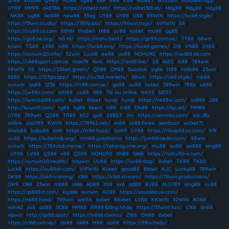
qh88
|
xoso66
|
QH88
|
MU88
|
uy88
|
x88
|
lv88
|
lc88
|
HUBET
|
B52club
|
xoso66vn.app
|
UY88
|
MM99
|
ok8386
|
https://vsbetz.net/
|
https://vsbet365.io/
|
Hay88
|
Hay88
|
Hay88
|
NK88
|
uy88
|
Ae888
|
new88
|
33ag
|
UY88
|
UY88
|
U88
|
98WIN
|
https://luck8.style/
|
https://13win.studio/
|
https://789p.biz/
|
https://98win.toys/
|
VIPWIN
|
S8
|
https://siu88.co.com
|
88NN
|
thabet
|
tk88
|
uu88
|
kubet
|
mu88
|
gg88
|
https://go8.ae.org/
|
Nổ Hũ
|
https://nohu.best/
|
https://go99.com.se/
|
TT88
|
68win
|
kuwin
|
TG88
|
LX88
|
lv88
|
https://luck8.esq/
|
https://luck8.games/
|
O8
|
VN88
|
EX88
|
https://sunwin20.info/
|
32win
|
Luck8
|
ee88
|
uu88
|
NOHU90
|
https://red88.de.com
|
https://uk88sport.com.se
|
max79
|
llwin
|
https://on68.live/
|
S8
|
kk55
|
lc88
|
789win
|
98WIN
|
S8
|
https://28bet.green/
|
QS88
|
CM88
|
Socolive
|
pg66
|
tt88
|
hello88
|
23win
|
888b
|
https://123ga.app/
|
https://sv368.markets/
|
68win
|
https://ok9.style/
|
mb88
|
sunwin
|
qq88
|
123b
|
https://rr88.com.se/
|
go88
|
uu88
|
kubet
|
789win
|
789p
|
u888
|
https://jw88s.com/
|
XIN88
|
uu88
|
X88
|
Tài xỉu online
|
KK55
|
bl555
|
https://iwinclub88.cam/
|
kubet
|
8kbet
|
huvip
|
huvip
|
https://nk88w.com/
|
sv888
|
J88
|
http://kuwinfi.com/
|
tg88
|
tg88
|
kkwin
|
lc88
|
tr88
|
DN88
|
https://kjc.ad/
|
MM88
|
UY88
|
789win
|
QS88
|
TR88
|
b52
|
go8
|
28BET
|
7m
|
https://xemtiso.com/
|
xóc đĩa
online
|
sao789
|
KWIN
|
https://789k2.net/
|
xx88
|
xx88.forex
|
jeetbuzz
|
wicket71
|
khela88
|
babu88
|
bd9
|
https://tr88.food/
|
Go99
|
UY88
|
https://rikvip88.cn.com/
|
h19
|
uu88
|
https://kubetmb.org/
|
mm88.yokohama
|
https://jun88media.com/
|
98win
|
sunwin
|
https://789club.meme/
|
https://tatarayume.org/
|
mu88
|
uu88
|
ae888
|
king88
|
UY88
|
LV88
|
QS88
|
x88
|
QS88
|
NOHU90
|
XN88
|
S666
|
https://nohu90-s.com/
|
https://sunwin20.health/
|
haywin
|
UU88
|
https://uu88.dog/
|
8xbet
|
TK88
|
TK88
|
Luck8
|
https://uu88sh.com/
|
VIPWIN
|
Kubet
|
good88
|
8kbet
|
KJC
|
Lucky88
|
789win
|
GK88
|
https://ok9.training/
|
c168
|
https://c168.stream/
|
https://78win.productions/
|
OK9
|
c168
|
23win
|
mb88
|
s666
|
AD88
|
XX8
|
xx8
|
ad88
|
BJ88
|
ALO789
|
king88
|
uu88
|
https://qs888.it.com/
|
bgd66
|
sunwin
|
AO88
|
https://xoso66a.uk.com/
|
https://nk88.food/
|
789win
|
win55
|
kubet
|
88vbet
|
LV88
|
KKWIN
|
32WIN
|
AO88
|
WinAZ
|
xx8
|
ad88
|
SC88
|
MM88
|
RR88 Đăng Nhập
|
https://33winf.fun/
|
C168
|
dn88
|
vipwin
|
http://qs88.spot/
|
https://lx886.casino/
|
Z188
|
DN88
|
8xbet
|
https://c168com.vip/
|
dn88
|
nk88
|
tt88
|
ao88
|
https://88vv.help/
|