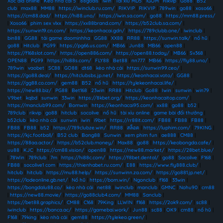
Xóc đĩa online
|
Kèo nhà cái 5
|
88goals
|
iwin
|
Tài xỉu MD5
|
1GOM
|
Rikvip
|
Go88
|
B52
club
|
max88
|
MM88
|
https://iwinclub.ru.com/
|
RIKVIP
|
RIKVIP
|
789win
|
go88
|
xoso66
|
https://cm88.dad/
|
https://hi88.uno/
|
https://iwin.sa.com/
|
go88
|
https://mm88.press/
|
Xoso66
|
phim sex vlxx
|
https://xx88brand.com/
|
https://b52club.sa.com/
|
https://sunwin19.cn.com/
|
https://keonhacai.gdn/
|
https://789clubb.one/
|
iwinclub
|
bin88
|
GG88
|
tải game daominhha
|
GG88
|
XX88
|
RR88
|
https://sunwin.talk/
|
nổ hũ
|
go88
|
Hitclub
|
PG99
|
https://pg66.us.com/
|
MB66
|
Jun88
|
MB66
|
open88
|
https://f168slot.com/
|
https://open886.com/
|
https://open88.today/
|
MB66
|
Sv368
|
OPEN88
|
PG99
|
https://hi88s.com/
|
FLY88
|
Bet88
|
nn777
|
MB66
|
https://fly88.uno/
|
789win
|
vaobet
|
SC88
|
GO88
|
dt68
|
kèo nhà cái
|
https://sunwin99.ceo/
|
https://go88.deal/
|
https://hitclubsbs.jp.net/
|
https://keonhacai.voto/
|
GG88
|
https://gg88.co.com/
|
gem88
|
B52
|
nổ hũ
|
https://tylekeonhacai.life/
|
https://new88.biz/
|
PG88
|
Bet168
|
23win
|
RR88
|
Hitclub
|
Go88
|
Iwin
|
sunwin
|
win79
|
V9bet
|
kqbd
|
sunwin
|
33win
|
https://8kbet.org/
|
https://keonhacaitop.com/
|
https://manclub99.com/
|
Bomwin
|
https://keonhacai95.com/
|
xx88
|
go88
|
b52
|
789club
|
rikvip
|
go88
|
hitclub
|
socolive
|
nổ hũ
|
tài xỉu online
|
game bài đổi thưởng
|
b52club
|
kèo nhà cái
|
sunwin
|
iwin
|
i9bet
|
https://rr88it.com/
|
FB88
|
FB88
|
FB88
|
FB88
|
FB88
|
b52
|
https://789clubze.win/
|
RR88
|
สล็อต
|
https://luphim.com/
|
79KING
|
https://kjc.football/
|
B52 club
|
Bong88
|
Sunwin
|
xem phim fun
|
ae888
|
CM88
|
https://88aa.actor/
|
https://b52club.money/
|
Max88
|
go88
|
https://keobongda.cafe/
|
uu88
|
KJC
|
https://cm88.vision/
|
open88
|
https://new88.market/
|
https://28bet.blue/
|
78Win
|
789club
|
7m
|
https://hi88c.com/
|
https://f8bet.dental/
|
go88
|
Socolive
|
F168
|
FB88
|
socolive1 com
|
https://thienhabet.ru.com/
|
E88
|
https://www.fly888.club/
|
hitclub
|
hitclub
|
https://mu88.help/
|
https://sunwinn.za.com/
|
https://go881.jp.net/
|
https://lodeonline.gb.net/
|
Nổ hũ
|
https://bom.win/
|
Ngonclub
|
f168
|
33win
|
https://bongdalu88.co/
|
kèo nhà cái
|
net88
|
iwinclub
|
manclub
|
GMNC
|
Nohu90
|
cm88
|
https://new88.movie/
|
https://go88club4.com/
|
MM88
|
Sanclub
|
https://bet88.graphics/
|
CM88
|
C168
|
79King
|
LLWIN
|
f168
|
https://2ok9.com/
|
sc88
|
iwinclub
|
https://banca.ac/
|
https://gamebai.work/
|
Jun88
|
sc88
|
OK9
|
cm88
|
nổ hũ
|
F168
|
79king
|
kèo nhà cái
|
gem88
|
https://tylekeo.green/
|