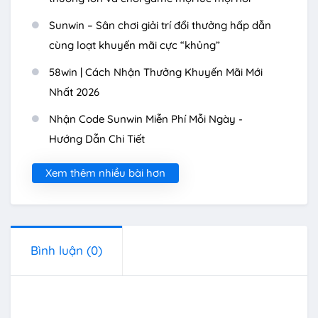
Sunwin – Sân chơi giải trí đổi thưởng hấp dẫn
cùng loạt khuyến mãi cực “khủng”
58win | Cách Nhận Thưởng Khuyến Mãi Mới
Nhất 2026
Nhận Code Sunwin Miễn Phí Mỗi Ngày -
Hướng Dẫn Chi Tiết
Xem thêm nhiều bài hơn
Bình luận
(0)