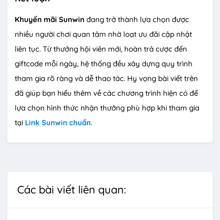
Khuyến mãi Sunwin
đang trở thành lựa chọn được
nhiều người chơi quan tâm nhờ loạt ưu đãi cập nhật
liên tục. Từ thưởng hội viên mới, hoàn trả cược đến
giftcode mỗi ngày, hệ thống đều xây dựng quy trình
tham gia rõ ràng và dễ thao tác. Hy vọng bài viết trên
đã giúp bạn hiểu thêm về các chương trình hiện có để
lựa chọn hình thức nhận thưởng phù hợp khi tham gia
tại
Link Sunwin chuẩn
.
Các bài viết liên quan: