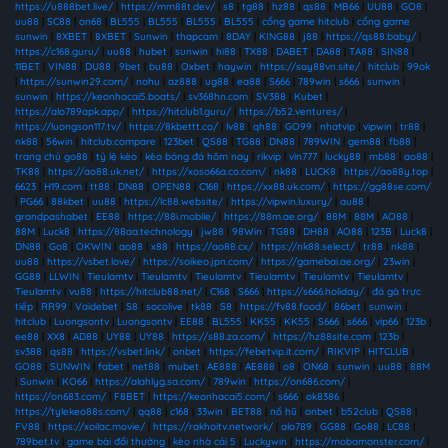
https://u888bet.live/
|
https://mm88t.dev/
|
s8
|
tg88
|
hz88
|
qs88
|
MB66
|
UU88
|
GO8
|
uu88
|
SC88
|
on68
|
BL555
|
BL555
|
BL555
|
BL555
|
cổng game hitclub
|
cổng game
sunwin
|
8XBET
|
8XBET
|
Sunwin
|
thapcam
|
8DAY
|
KING88
|
j88
|
https://qs88.baby/
|
https://c168.guru/
|
uu88
|
hubet
|
sunwin
|
hi88
|
TX88
|
DABET
|
DA88
|
TA88
|
SIN88
|
11BET
|
VIN88
|
DU88
|
9bet
|
bu88
|
Oxbet
|
haywin
|
https://say88vn.site/
|
hitclub
|
99ok
|
https://sunwin29.com/
|
nohu
|
az888
|
ug88
|
ea88
|
S666
|
789win
|
s666
|
sunwin
|
sunwin
|
https://keonhacai5.boats/
|
sv368hn.com
|
SV388
|
Kubet
|
https://alo789apk.app/
|
https://hitclub1.guru/
|
https://b52.ventures/
|
https://luongson117.tv/
|
https://8kbettt.co/
|
lv88
|
qh88
|
GO99
|
nhatvip
|
vipwin
|
tr88
|
nk88
|
56win
|
hitclub.compare
|
123bet
|
QS88
|
TG88
|
DN88
|
789WIN
|
gem88
|
fb88
|
trang chủ go88
|
tỷ lệ kèo
|
kèo bóng đá hôm nay
|
rikvip
|
vin777
|
lucky88
|
mb88
|
ao88
|
TK88
|
https://ao88.uk.net/
|
https://xoso66a.co.com/
|
nk88
|
LUCK8
|
https://ao88y.top
|
6623
|
H19.com
|
tt88
|
DN88
|
OPEN88
|
C168
|
https://xx88.uk.com/
|
https://gg88se.com/
|
PG66
|
88kbet
|
uu88
|
https://lc88.website/
|
https://vipwin.luxury/
|
au88
|
grandpashabet
|
EE88
|
https://88i.mobile/
|
https://88m.ae.org/
|
88M
|
88M
|
AO88
|
88M
|
Luck8
|
https://88aa.technology
|
jw88
|
98Win
|
TG88
|
DH88
|
AO88
|
123B
|
Luck8
|
DN88
|
Go8
|
OKWIN
|
ao88
|
x88
|
https://ao88.cx/
|
https://nk88.select/
|
tr88
|
nk88
|
uu88
|
https://vsbet.love/
|
https://soikeo.jpn.com/
|
https://gamebai.ae.org/
|
23win
|
GG88
|
LLWIN
|
Tieulamtv
|
Tieulamtv
|
Tieulamtv
|
Tieulamtv
|
Tieulamtv
|
Tieulamtv
|
Tieulamtv
|
vu88
|
https://hitclub88.net/
|
C168
|
S666
|
https://s666.holiday/
|
đá gà trực
tiếp
|
RR99
|
Vaidebet
|
S8
|
socolive
|
tk88
|
S8
|
https://fv88.food/
|
86bet
|
sunwin
|
hitclub
|
Luongsontv
|
Luongsontv
|
EE88
|
BL555
|
KK55
|
KK55
|
S666
|
s666
|
vip66
|
123b
|
ee88
|
XX8
|
AD88
|
UY88
|
UY88
|
https://s88.za.com/
|
https://hz88site.com
|
123b
|
sv388
|
qs88
|
https://vsbet.link/
|
onbet
|
https://febetvip.it.com/
|
RIKVIP
|
HITCLUB
|
GO88
|
SUNWIN
|
fabet
|
net88
|
mubet
|
AE888
|
AE888
|
o8
|
ON68
|
sunwin
|
uu88
|
88M
|
Sunwin
|
KO66
|
https://alahlyg.sa.com/
|
789win
|
https://on686.com/
|
https://on683.com/
|
F8BET
|
https://keonhacai5.com/
|
s666
|
ok8386
|
https://tylekeo88s.com/
|
qq88
|
c168
|
33win
|
BET88
|
nổ hũ
|
onbet
|
b52club
|
QS88
|
FV88
|
https://xoilac.movie/
|
https://rakhoitv.network/
|
alo789
|
GG88
|
Go88
|
LC88
|
789bet.tv
|
game bài đổi thưởng
|
kèo nhà cái 5
|
Luckywin
|
https://mobamonster.com/
|