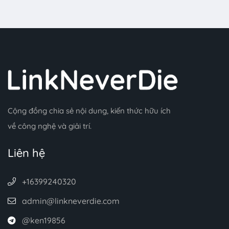
Cộng đồng chia sẻ nội dung, kiến thức hữu ích
về công nghệ và giải trí.
Liên hệ
+16399240320
admin@linkneverdie.com
@ken19856