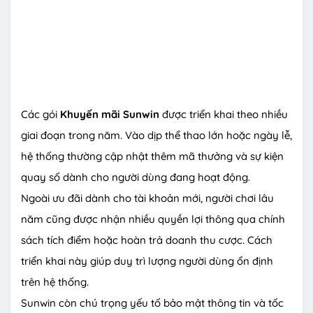
Các gói
Khuyến mãi Sunwin
được triển khai theo nhiều
giai đoạn trong năm. Vào dịp thể thao lớn hoặc ngày lễ,
hệ thống thường cập nhật thêm mã thưởng và sự kiện
quay số dành cho người dùng đang hoạt động.
Ngoài ưu đãi dành cho tài khoản mới, người chơi lâu
năm cũng được nhận nhiều quyền lợi thông qua chính
sách tích điểm hoặc hoàn trả doanh thu cược. Cách
triển khai này giúp duy trì lượng người dùng ổn định
trên hệ thống.
Sunwin còn chú trọng yếu tố bảo mật thông tin và tốc