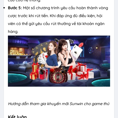
Bước 5:
Một số chương trình yêu cầu hoàn thành vòng
cược trước khi rút tiền. Khi đáp ứng đủ điều kiện, hội
viên có thể gửi yêu cầu rút thưởng về tài khoản ngân
hàng.
Hướng dẫn tham gia khuyến mãi Sunwin cho game thủ
Kết luận