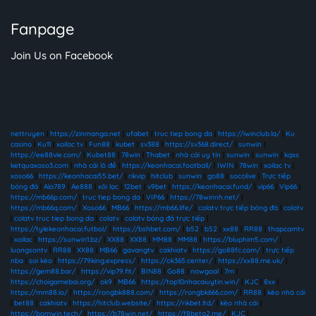
Fanpage
Join Us on Facebook
nettruyen
|
https://zinmanga.net
|
ufabet
|
truc tiep bong da
|
https://iwinclub.la/
|
Ku
casino
|
Ku11
|
xoilac tv
|
Fun88
|
kubet
|
sv388
|
https://sv368.direct/
|
sunwin
|
https://ee88vie.com/
|
Kubet88
|
78win
|
Thabet
|
nhà cái uy tín
|
sunwin
|
sunwin
|
kqxs
ketquaxoso3.com
|
nhà cái lô đề
|
https://keonhacai.football/
|
IWIN
|
78win
|
xoilac tv
|
xoso66
|
https://keonhacai55.bet/
|
rikvip
|
hitclub
|
sunwin
|
go88
|
socolive
|
Trực tiếp
bóng đá
|
Alo789
|
Ae888
|
xôi lạc
|
12bet
|
v9bet
|
https://keonhacai.fund/
|
vip66
|
Vip66
|
https://mb66p.com/
|
truc tiep bong da
|
VIP66
|
https://78winnh.net/
|
https://mb66q.com/
|
Xoso66
|
MB66
|
https://mb66.life/
|
colatv trực tiếp bóng đá
|
colatv
|
colatv truc tiep bong da
|
colatv
|
colatv bóng đá trực tiếp
|
https://tylekeonhacai.futbol/
|
https://bshbet.com/
|
b52
|
b52
|
xx88
|
RR88
|
thapcamtv
|
xoilac
|
https://sunwin1.bz/
|
XX88
|
XX88
|
MM88
|
MM88
|
https://bluphim5.com/
|
luongsontv
|
RR88
|
XX88
|
MB66
|
gavangtv
|
cakhiatv
|
https://go88fc.com/
|
trực tiếp
nba
|
soi kèo
|
https://79king.express/
|
https://ok365.center/
|
https://xx88.me.uk/
|
https://gem88.bar/
|
https://vip79.fit/
|
BIN88
|
Go88
|
nowgoal
|
7m
|
https://choigamebai.org/
|
ok9
|
MB66
|
https://top10nhacaiuytin.win/
|
KJC
|
8xx
|
https://mm88.io/
|
https://rongbk888.com/
|
https://rongbk666.com/
|
RR88
|
kèo nhà cái
|
bet88
|
cakhiatv
|
https://hitclub.website/
|
https://rikbet.ltd/
|
kèo nhà cái
|
https://bomwin.tech/
|
https://b78win.net/
|
https://f8beta2.me/
|
KJC
|