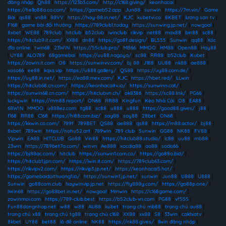
đăng nhập
|
Qh88
|
https://123b3.com/
|
http://c168.giving/
|
keonhacai
|
https://hello88a.co.com/
|
https://gameb52.app
|
Jun88
|
sunwin
|
https://7m.vin/
|
Game
Bài
|
qs88
|
vn88
|
88VV
|
https://hay-88.in.net/
|
KJC
|
kubetvi.co
|
8KBET
|
lương sơn tv
|
F168
|
game bài đổi thưởng
|
https://789club1.today
|
https://sunwing.jp.net/
|
nowgoal
|
8xbet
|
WE88
|
789club
|
hitclub
|
b52club
|
iwinclub
|
rikvip
|
net88
|
max88
|
bin88
|
sc88
|
https://hitclub9.it.com/
|
XX88
|
dn88
|
https://go8f.design/
|
BL555
|
Sunwin
|
qq88
|
Xóc
đĩa online
|
twin68
|
23WIN
|
https://55club.pro/
|
MB66
|
MMOO
|
HM88
|
Open88
|
Hay88
|
UY88
|
ALO789
|
68gamebai
|
https://uu88.nagoya/
|
sc88
|
RR88
|
b52club
|
Kubet
|
https://zowin.it.com
|
O8
|
https://sunwinvv.com/
|
bj 88
|
J188
|
UU88
|
nk88
|
ae888
|
xoso66
|
ee88
|
kqxs.vip
|
https://u888.gallery/
|
QS88
|
https://uy88.com.de/
|
https://uy88.in.net/
|
https://ea88.mex.com/
|
KJC
|
https://hbet.red/
|
LLwin
|
https://hitclub68.cn.com/
|
https://keonhacaitv.io/
|
https://sunwinn.cat/
|
https://sunwin68.cn.com/
|
https://hitclubvn.ch/
|
ok8386
|
https://sc88.link/
|
PG66
|
luckywin
|
https://mm88.report/
|
ON68
|
RR88
|
Kingfun
|
Kèo Nhà Cái
|
O8
|
EA88
|
68WIN
|
MMOO
|
u888ez.com
|
tg88
|
sc88
|
u888
|
u888
|
https://good88.gives/
|
j88
|
f168
|
RR88
|
C168
|
https://hi88com.biz/
|
say88
|
say88
|
28bet
|
ON68
|
https://kkwin.co.com/
|
789f
|
789BET
|
QS88
|
ae888
|
qs88
|
https://m88.actor/
|
bj88
|
8xbet
|
789win
|
https://nohu52.art
|
789win
|
789 club
|
Sunwin
|
GG88
|
NK88
|
FV88
|
Vipwin
|
EA88
|
HITCLUB
|
Go88
|
Vin88
|
https://hitclub88.studio/
|
lc88
|
uu88
|
mb88
|
23win
|
https://789bet7a.com/
|
winvn
|
Ae888
|
xocdia88
|
ao88
|
sodo66
|
https://bj88ac.com/
|
hitclub
|
https://sunwin1.com.co/
|
https://go88a.bid/
|
https://hitclub1.jpn.com/
|
https://iwin.it.com/
|
https://789club63.com/
|
https://rikvipv2.com/
|
https://rikvip3.jp.net/
|
https://keonhacai5.hot/
|
https://gamebaidoithuong1.io/
|
https://sunwin1.jp.net/
|
sunwin
|
Jun88
|
U888
|
U888
|
Sunwin
|
go88com.club
|
haywinvip.jp.net
|
https://fly888y.com/
|
https://go88p.one/
|
iWin68
|
https://go88bet.in.net/
|
nowgoal
|
Mmwin
|
https://c168game.com/
|
zowinmoi.com
|
https://789-club.best
|
https://b52club-vn.com
|
PG88
|
vf555
|
Fun88dangnhap.net
|
w88
|
w88
|
AU88
|
kubet
|
trang chủ mb88
|
trang chủ au88
|
trang chủ x88
|
trang chủ tg88
|
trang chủ c168
|
XX88
|
xx88
|
S8
|
33win
|
cakhiatv
|
8kbet
|
UY88
|
bet88
|
lô đề online
|
NK88
|
https://nk88.gives/
|
llwin đăng nhập
|