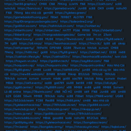
https://bet88.graphics/
|
CM88
|
C168
|
79King
|
LLWIN
|
f168
|
https://2ok9.com/
|
sc88
|
iwinclub
|
https://banca.ac/
|
https://gamebai.work/
|
Jun88
|
sc88
|
OK9
|
cm88
|
nohu90
|
F168
|
79king
|
kèo nhà cái
|
gem88
|
https://tylekeo.green/
|
https://gamebaidoithuong.you/
|
f8bet
|
789BET
|
ALO789
|
F168
|
https://top10trangcacuocbongda.com/
|
https://lodeonline2.org/
|
https://go88vn.sa.com/
|
https://taihitclub.cn.com/
|
https://sshbet.io/
|
https://shbethi.com/
|
https://shbet.law/
|
nn777
|
PG66
|
RR88
|
https://shbetb0.com/
|
https://8kbet8.org/
|
https://trangcadobongda.bio/
|
Game bài
|
7m cn
|
23win
|
https://f8bet.luxury/
|
cm88
|
MU88
|
https://78wind.com/
|
UU88
|
https://fly88.select/
|
7M
|
tg88
|
https://o8.ninja/
|
https://keonhacai.cool/
|
https://7mcn.llc/
|
bj88
|
o8
|
okvip
|
https://ok9.property/
|
789WIN
|
OPEN88
|
GG88
|
78win.so
|
hitclub
|
sunwin
|
CM88
|
79king
|
https://hi88.me/
|
go88
|
https://fly88.green/
|
https://ok9bet.net/
|
EE88
|
nk88
|
https://cakhiatv.lifestyle/
|
https://cakhia03.tv/
|
https://keonhacai18.website/
|
iwin club
|
https://haywin-vn.site/
|
https://go88vn.tech/
|
https://say88vn.com/
|
f168
|
https://hoiquantv.vip/
|
https://hoiquantv.site/
|
https://hoiquantv.online/
|
Kèo Nhà Cái
|
https://fly88.gives/
|
cm88
|
Luck8
|
https://ok988.info/
|
jun88
|
nhà cái uy tín
|
kèo nhà
cái
|
https://new88.webcam/
|
BIN88
|
BIN88
|
Rikvip
|
B52club
|
789club
|
789club
|
789club
|
sunwin
|
sunwin
|
sunwin
|
mb66
|
go88
|
sao789
|
hitclub
|
8day
|
sunwin
|
thabet
|
MB66
|
https://ok9.events/
|
ao88
|
ga6789
|
siu88
|
bet88
|
rr88
|
https://o8.style/
|
https://gg88.center/
|
https://fly8889.com/
|
x88
|
MM88
|
ev88
|
yo88
|
MM88
|
Sunwin
|
Lô đề online
|
https://78wintx.com/
|
c168
|
NỔ HŨ
|
cm88
|
ok9
|
F168
|
Jun88
|
x88
|
cm88
|
b29
|
GG88
|
58win
|
MM88
|
789club
|
nohu
|
sc88
|
F8bet
|
https://f1688.world/
|
UG88
|
https://b52club.team
|
FC88
|
Red88
|
https://hi88.pink/
|
cm88
|
kèo nhà cái
|
https://tylekeonhacai.top/
|
https://789clubb.uk.net/
|
https://go888.sa.com/
|
https://iwinclub.jp.net/
|
https://hitclubb.jp.net/
|
https://rikvipp.jp.net/
|
https://taixiu.jp.net/
|
https://go88b.co.com/
|
https://789club1.co.com/
|
https://iwinclub86.co.com/
|
MB66
|
good88
|
ko66
|
nohu90
|
B52Club
|
k8cc
|
https://go88play.site
|
https://tylekeonhacai.vin/
|
https://bongdaso.team/
|
https://7m.band/
|
https://bongdalu.army/
|
https://nhacaiuytin.moi/
|
https://kqbd.one/