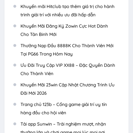
Khuyến mãi Hitclub tạo thêm giá trị cho hành
trình giải trí với nhiều ưu đãi hấp dẫn
Khuyến Mãi Đăng Ký Zowin Cực Hot Dành
Cho Tân Binh Mới
Thưởng Nạp Đầu 8888K Cho Thành Viên Mới
Tại PG66 Trong Hôm Nay
Ưu Đãi Truy Cập VIP XX88 – Đặc Quyền Dành
Cho Thành Viên
Khuyến Mãi 23win Cập Nhật Chương Trình Ưu
Đãi Mới 2026
Trang chủ 123b – Cổng game giải trí uy tín
hàng đầu cho hội viên
Tải app Sunwin – Trải nghiệm mượt, nhận
thưởng lớn và chơi game mọi lúc mọi nơi