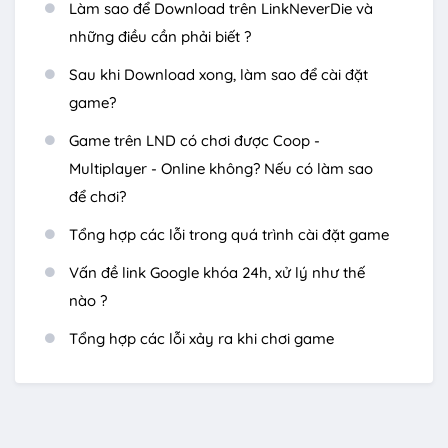
Làm sao để Download trên LinkNeverDie và
những điều cần phải biết ?
Sau khi Download xong, làm sao để cài đặt
game?
Game trên LND có chơi được Coop -
Multiplayer - Online không? Nếu có làm sao
để chơi?
Tổng hợp các lỗi trong quá trình cài đặt game
Vấn đề link Google khóa 24h, xử lý như thế
nào ?
Tổng hợp các lỗi xảy ra khi chơi game