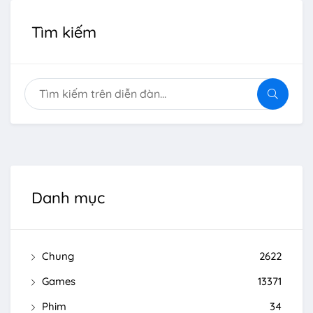
Tìm kiếm
Danh mục
Chung
2622
Games
13371
Phim
34