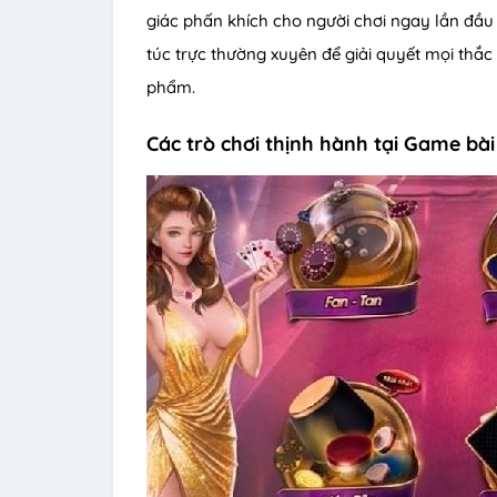
giác phấn khích cho người chơi ngay lần đầu
túc trực thường xuyên để giải quyết mọi thắ
phẩm.
Các trò chơi thịnh hành tại Game bà