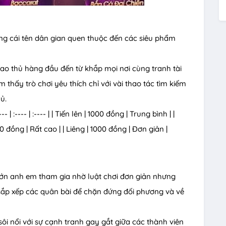
ng cái tên dân gian quen thuộc đến các siêu phẩm
cao thủ hàng đầu đến từ khắp mọi nơi cùng tranh tài
thấy trò chơi yêu thích chỉ với vài thao tác tìm kiếm
ủ.
- | :---- | :---- | | Tiến lên | 1000 đồng | Trung bình | |
 đồng | Rất cao | | Liêng | 1000 đồng | Đơn giản |
 lớn anh em tham gia nhờ luật chơi đơn giản nhưng
 sắp xếp các quân bài để chặn đứng đối phương và về
ôi nổi với sự cạnh tranh gay gắt giữa các thành viên