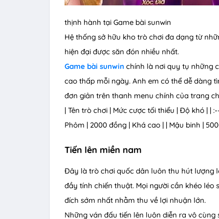
thịnh hành tại Game bài sunwin
Hệ thống sở hữu kho trò chơi đa dạng từ nhữ
hiện đại được săn đón nhiều nhất.
Game bài sunwin
chính là nơi quy tụ những 
cao thấp mỗi ngày. Anh em có thể dễ dàng tìm 
đơn giản trên thanh menu chính của trang ch
| Tên trò chơi | Mức cược tối thiểu | Độ khó | | :---
Phỏm | 2000 đồng | Khá cao | | Mậu binh | 5000
Tiến lên miền nam
Đây là trò chơi quốc dân luôn thu hút lượng
đầy tính chiến thuật. Mọi người cần khéo léo
đích sớm nhất nhằm thu về lợi nhuận lớn.
Những ván đấu tiến lên luôn diễn ra vô cùng s