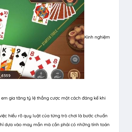
Kinh nghiệm
em gia tăng tỷ lệ thắng cược một cách đáng kể khi
ệc hiểu rõ quy luật của từng trò chơi là bước chuẩn
chỉ dựa vào may mắn mà cần phải có những tính toán