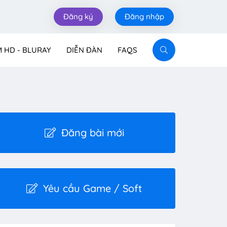
Đăng ký
Đăng nhập
M HD - BLURAY
DIỄN ĐÀN
FAQS
Đăng bài mới
Yêu cầu Game / Soft