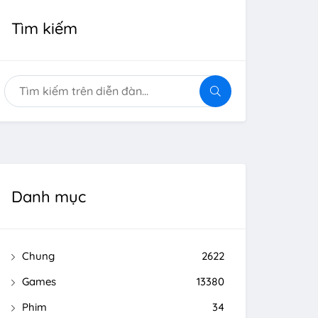
Tìm kiếm
Danh mục
Chung
2622
Games
13380
Phim
34