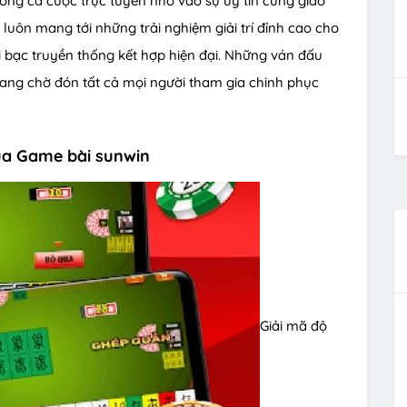
ường cá cược trực tuyến nhờ vào sự uy tín cùng giao
luôn mang tới những trải nghiệm giải trí đỉnh cao cho
 bạc truyền thống kết hợp hiện đại. Những ván đấu
đang chờ đón tất cả mọi người tham gia chinh phục
của Game bài sunwin
Giải mã độ