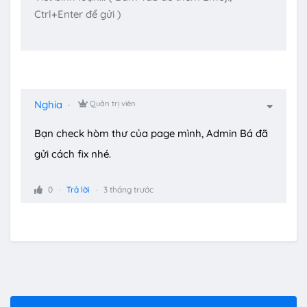
Nghia
Quản trị viên
Bạn check hòm thư của page mình, Admin Bá đã
gửi cách fix nhé.
0
Trả lời
3 tháng trước