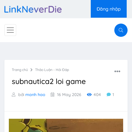
Đăng nhập
Trang chủ
Thảo Luận - Hỏi Đáp
subnautica2 loi game
bởi
manh hao
16 May 2026
404
1