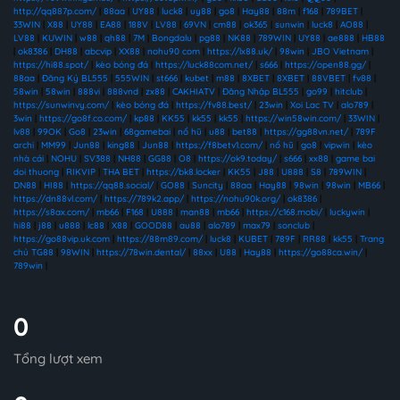
http://qq887p.com/
|
88aa
|
UY88
|
luck8
|
uy88
|
go8
|
Hay88
|
88m
|
f168
|
789BET
|
33WIN
|
X88
|
UY88
|
EA88
|
188V
|
LV88
|
69VN
|
cm88
|
ok365
|
sunwin
|
luck8
|
AO88
|
LV88
|
KUWIN
|
w88
|
qh88
|
7M
|
Bongdalu
|
pg88
|
NK88
|
789WIN
|
UY88
|
ae888
|
HB88
|
ok8386
|
DH88
|
abcvip
|
XX88
|
nohu90 com
|
https://lx88.uk/
|
98win
|
JBO Vietnam
|
https://hi88.spot/
|
kèo bóng đá
|
https://luck88com.net/
|
s666
|
https://open88.gg/
|
88aa
|
Đăng Ký BL555
|
555WIN
|
st666
|
kubet
|
m88
|
8XBET
|
8XBET
|
88VBET
|
fv88
|
58win
|
58win
|
888vi
|
888vnd
|
zx88
|
CAKHIATV
|
Đăng Nhập BL555
|
go99
|
hitclub
|
https://sunwinvy.com/
|
kèo bóng đá
|
https://fv88.best/
|
23win
|
Xoi Lac TV
|
alo789
|
3win
|
https://go8f.co.com/
|
kp88
|
KK55
|
kk55
|
kk55
|
https://win58win.com/
|
33WIN
|
lv88
|
99OK
|
Go8
|
23win
|
68gamebai
|
nổ hũ
|
u88
|
bet88
|
https://gg88vn.net/
|
789F
archi
|
MM99
|
Jun88
|
king88
|
Jun88
|
https://f8betv1.com/
|
nổ hũ
|
go8
|
vipwin
|
kèo
nhà cái
|
NOHU
|
SV388
|
NH88
|
GG88
|
O8
|
https://ok9.today/
|
s666
|
xx88
|
game bai
doi thuong
|
RIKVIP
|
THA BET
|
https://bk8.locker
|
KK55
|
J88
|
U888
|
S8
|
789WIN
|
DN88
|
HI88
|
https://qq88.social/
|
GO88
|
Suncity
|
88aa
|
Hay88
|
98win
|
98win
|
MB66
|
https://dn88vl.com/
|
https://789k2.app/
|
https://nohu90k.org/
|
ok8386
|
https://s8ax.com/
|
mb66
|
F168
|
U888
|
man88
|
mb66
|
https://c168.mobi/
|
luckywin
|
hi88
|
j88
|
u888
|
lc88
|
X88
|
GOOD88
|
au88
|
alo789
|
max79
|
sonclub
|
https://go88vip.uk.com
|
https://88m89.com/
|
luck8
|
KUBET
|
789F
|
RR88
|
kk55
|
Trang
chủ TG88
|
98WIN
|
https://78win.dental/
|
88xx
|
U88
|
Hay88
|
https://go88ca.win/
|
789win
|
0
Tổng lượt xem