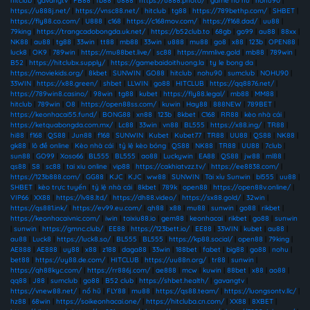
hitclub
|
gavangtv
|
FB88
|
fb88
|
u888
|
https://u888.photo/
|
game nổ hũ
|
nohu90
|
https://u888j.net/
|
https://vnsc88.net/
|
hitclub
|
tg88
|
https://789bethp.com/
|
SHBET
|
https://fly88.co.com/
|
U888
|
c168
|
https://c168mov.com/
|
https://f168.dad/
|
uu88
|
79king
|
https://trangcadobongda.uk.net/
|
https://b52club.to
|
68gb
|
go99
|
au88
|
88xx
|
NK88
|
au88
|
tg88
|
33win
|
tt88
|
mb88
|
33win
|
u888
|
mu88
|
go8
|
x88
|
123b
|
OPEN88
|
luck8
|
OK9
|
789win
|
https://mu88bet.live/
|
sc88
|
https://mmlive.gold
|
mb88
|
789win
|
B52
|
https://hitclubx.supply/
|
https://gamebaidoithuong.la
|
ty le bong da
|
https://moviekids.org/
|
8kbet
|
SUNWIN
|
GO88
|
hitclub
|
nohu90
|
sumclub
|
NOHU90
|
33WIN
|
https://x88.green/
|
shbet
|
LLWIN
|
go88
|
HITCLUB
|
https://qq8876.net/
|
https://789win8.casino/
|
98win
|
tg88
|
kubet
|
https://fly88.legal/
|
mb88
|
MM88
|
hitclub
|
789win
|
O8
|
https://open88ss.com/
|
kuwin
|
Hay88
|
888NEW
|
789BET
|
https://keonhacai55.fund/
|
BONG88
|
xn88
|
123b
|
8kbet
|
C168
|
RR88
|
kèo nhà cái
|
https://ketquabongda.com.mx/
|
Lc88
|
33win
|
vn88
|
BL555
|
https://x88.ing/
|
TR88
|
hi88
|
f168
|
QS88
|
Jun88
|
f168
|
SUNWIN
|
Kubet
|
Kubet77
|
TR88
|
UU88
|
QS88
|
NK88
|
gk88
|
lô đề online
|
Kèo nhà cái
|
tỷ lệ kèo bóng
|
QS88
|
NK88
|
TR88
|
UU88
|
7club
|
sun88
|
GO99
|
Xoso66
|
BL555
|
BL555
|
ao88
|
Luckywin
|
EA88
|
QS88
|
jw88
|
ml88
|
qs88
|
S8
|
sc88
|
tai xiu online
|
vip88
|
https://cakhiatvzz.tv/
|
https://ee8838.com/
|
https://123b888.com/
|
GG88
|
KJC
|
KJC
|
ww88
|
SUNWIN
|
Tài xỉu Sunwin
|
bl555
|
uu88
|
SHBET
|
kèo trực tuyến
|
tỷ lệ nhà cái
|
8kbet
|
789k
|
open88
|
https://open88v.online/
|
VIP66
|
XX88
|
https://lv88.ltd/
|
https://dh88.video/
|
https://sx88.gold/
|
32win
|
https://qs881.ink/
|
https://ev99.eu.com/
|
qh88
|
x88
|
mu88
|
sunwin
|
go88
|
rikbet
|
https://keonhacaivnic.com/
|
iwin
|
taixiu88.io
|
gem88
|
keonhacai
|
rikbet
|
go88
|
sunwin
|
sunwin
|
https://gmnc.club/
|
EE88
|
https://123bett.io/
|
EE88
|
33WIN
|
kubet
|
au88
|
au88
|
Luck8
|
https://luck8.so/
|
BL555
|
BL555
|
https://kp88.social/
|
open88
|
79king
|
AE888
|
AE888
|
uy88
|
x88
|
z188
|
daga88
|
33win
|
188bet
|
fabet
|
big88
|
go88
|
nohu
|
bet88
|
https://uy88.de.com/
|
HITCLUB
|
https://uu88n.org/
|
tr88
|
sunwin
|
https://qh88kyc.com/
|
https://rr886j.com/
|
ae888
|
mcw
|
kuwin
|
88bet
|
x88
|
ao88
|
qq88
|
J88
|
sumclub
|
go88
|
B52 club
|
https://shbet.health/
|
gavangtv
|
https://vnew88.net/
|
nổ hũ
|
FLY88
|
mu88
|
https://qs88.team/
|
https://luongsontv.llc/
|
hz88
|
68win
|
https://soikeonhacai.one/
|
https://hitcluba.cn.com/
|
XX88
|
8XBET
|