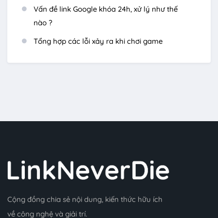
Vấn đề link Google khóa 24h, xử lý như thế
nào ?
Tổng hợp các lỗi xảy ra khi chơi game
Cộng đồng chia sẻ nội dung, kiến thức hữu ích
về công nghệ và giải trí.