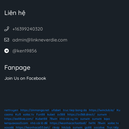
Liên hệ
+16399240320
admin@linkneverdie.com
@ken19856
Fanpage
Join Us on Facebook
nettruyen
|
https://zinmanga.net
|
ufabet
|
truc tiep bong da
|
https://iwinclub.la/
|
Ku
casino
|
Ku11
|
xoilac tv
|
Fun88
|
kubet
|
sv388
|
https://sv368.direct/
|
sunwin
|
https://ee88vie.com/
|
Kubet88
|
78win
|
nhà cái uy tín
|
sunwin
|
sunwin
|
kqxs
ketquaxoso3.com
|
nhà cái lô đề
|
https://keonhacai.football/
|
IWIN
|
78win
|
xoilac tv
|
xoso66
|
https://keonhacai55.bet/
|
rikvip
|
hitclub
|
sunwin
|
go88
|
socolive
|
Trực tiếp