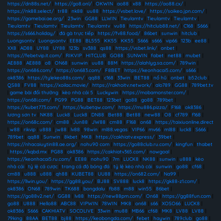
https://dn88s.net/
|
https://go8.onl/
|
OKWIN
|
ao88
|
x88
|
https://ao88.cx/
|
https://nk88.select/
|
tr88
|
nk88
|
uu88
|
https://vsbet.love/
|
https://soikeo.jpn.com/
|
https://gamebai.ae.org/
|
23win
|
GG88
|
LLWIN
|
Tieulamtv
|
Tieulamtv
|
Tieulamtv
|
Tieulamtv
|
Tieulamtv
|
Tieulamtv
|
Tieulamtv
|
vu88
|
https://hitclub88.net/
|
C168
|
S666
|
https://s666.holiday/
|
đá gà trực tiếp
|
https://fv88.food/
|
86bet
|
sunwin
|
hitclub
|
Luongsontv
|
Luongsontv
|
EE88
|
BL555
|
KK55
|
KK55
|
S666
|
s666
|
vip66
|
123b
|
ee88
|
XX8
|
AD88
|
UY88
|
UY88
|
123b
|
sv388
|
qs88
|
https://vsbet.link/
|
onbet
|
https://febetvip.it.com/
|
RIKVIP
|
HITCLUB
|
GO88
|
SUNWIN
|
fabet
|
net88
|
mubet
|
AE888
|
AE888
|
o8
|
ON68
|
sunwin
|
uu88
|
88M
|
https://alahlyg.sa.com/
|
789win
|
https://on686.com/
|
https://on683.com/
|
F8BET
|
https://keonhacai5.com/
|
s666
|
ok8386
|
https://tylekeo88s.com/
|
qq88
|
c168
|
33win
|
BET88
|
nổ hũ
|
onbet
|
b52club
|
QS88
|
FV88
|
https://xoilac.movie/
|
https://rakhoitv.network/
|
alo789
|
GG88
|
789bet.tv
|
game bài đổi thưởng
|
kèo nhà cái 5
|
Luckywin
|
https://mobamonster.com/
|
https://on68i.com/
|
PG99
|
PG88
|
BET88
|
123bet
|
go88
|
go88
|
789bet
|
https://kubet773.com/
|
https://kubetqw.com/
|
https://mu886.pizza/
|
F168
|
ok8386
|
lương sơn tv
|
NK88
|
Luck8
|
Luck8
|
DN88
|
Bet88
|
Bet88
|
new88
|
O8
|
cf789
|
f168
|
https://on68c.com/
|
cm88
|
Jun88
|
JW88
|
cm88
|
F168
|
on68
|
https://taixiuonline.direct
|
w88
|
rikvip
|
u888
|
jw88
|
lv88
|
98win
|
ml88.vegas
|
VIP66
|
mv66
|
ml88
|
luck8
|
S666
|
789bet
|
qq88
|
Sunwin
|
8kbet
|
MK8
|
https://cakhiatv.express/
|
39bet
|
https://nhacaiuytin88.ae.org/
|
nohu90 com
|
https://go88club.ru.com/
|
kingfun
|
thabet
|
https://kqbd.mx
|
PG88
|
ok8386
|
https://cakhiatv365.com/
|
nowgoal
|
https://keonhacai5.ru.com/
|
EE88
|
nohu90
|
7m
|
LUCK8
|
NK88
|
sunwin
|
u888
|
kèo
nhà cái
|
tỷ lệ cá cược
|
trang cá độ bóng đá
|
tỷ lệ kèo nhà cái
|
sunwin
|
go88
|
cf68
|
cm88
|
u888
|
u888
|
qh88
|
KUBET88
|
UU88
|
https://on682.com/
|
Na99
|
https://llwin.you/
|
https://gg88.you/
|
BJ88
|
SV888
|
luck8
|
https://gk88-z1.com/
|
ok8386
|
ON68
|
789win
|
TK688
|
bongdalu
|
fb88
|
m88
|
win55
|
86bet
|
https://go88v2.net/
|
GG88
|
lv88
|
https://new88pm.com/
|
On68
|
https://gg88fun.com
|
go88
|
U888
|
Hello88
|
ABC88
|
VIPWIN
|
78WIN
|
MK8
|
on68
|
s66
|
XOSO66
|
LUCK8
|
ok8386
|
S666
|
CAKHIATV
|
SOCOLIVE
|
33win
|
mu88
|
MB66
|
cf68
|
MK8
|
LV88
|
LV88
|
79king
|
88AA
|
BET88
|
bj88
|
https://keobongda.com/
|
febet
|
haywin
|
789club
|
go88
|