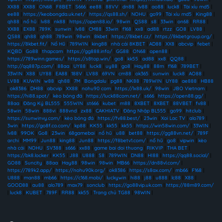
XX88
|
XX88
|
ON68
|
F8BET
|
S666
|
ee88
|
88VV
|
dn88
|
lv88
|
ao88
|
luck8
|
Tài xỉu md5
|
ee88
|
https://keobongda.uk.net/
|
https://qs88.sh/
|
NOHU
|
go99
|
Tài xỉu md5
|
King88
|
qh88
|
nổ hũ
|
lv88
|
nk88
|
https://open88.io/
|
98win
|
QS88
|
s8
|
33win
|
on68
|
RR88
|
XX88
|
EX88
|
789K
|
sunwin
|
lv88
|
CM88
|
33win
|
f168
|
xx8
|
ad88
|
rtzz
|
GO8
|
LV88
|
QS88
|
qh88
|
qh88
|
789win
|
98win
|
8kbet
|
https://8kbet.cz/
|
https://8kbetgroup.org/
|
https://8kbet.fit/
|
Nổ Hũ
|
789WIN
|
king88
|
nhà cái 8KBET
|
AD88
|
XX8
|
abcvip
|
febet
|
KQBD
|
Go88
|
thapcam
|
https://gg888.info/
|
GG88
|
ON68
|
open88
|
https://789winn.games/
|
https://s8top.win/
|
go8
|
kk55
|
ad88
|
xx8
|
QQ88
|
http://qq887p.com/
|
88aa
|
UY88
|
luck8
|
uy88
|
go8
|
Hay88
|
88m
|
f168
|
789BET
|
33WIN
|
X88
|
UY88
|
EA88
|
188V
|
LV88
|
69VN
|
cm88
|
ok365
|
sunwin
|
luck8
|
AO88
|
LV88
|
KUWIN
|
w88
|
qh88
|
7M
|
Bongdalu
|
pg88
|
NK88
|
789WIN
|
UY88
|
ae888
|
HB88
|
ok8386
|
DH88
|
abcvip
|
XX88
|
nohu90 com
|
https://lx88.uk/
|
98win
|
JBO Vietnam
|
https://hi88.spot/
|
kèo bóng đá
|
https://luck88com.net/
|
s666
|
https://open88.gg/
|
88aa
|
Đăng Ký BL555
|
555WIN
|
st666
|
kubet
|
m88
|
8XBET
|
8XBET
|
88VBET
|
fv88
|
58win
|
58win
|
888vi
|
888vnd
|
zx88
|
CAKHIATV
|
Đăng Nhập BL555
|
go99
|
hitclub
|
https://sunwinvy.com/
|
kèo bóng đá
|
https://fv88.best/
|
23win
|
Xoi Lac TV
|
alo789
|
3win
|
https://go8f.co.com/
|
kp88
|
KK55
|
kk55
|
kk55
|
https://win58win.com/
|
33WIN
|
lv88
|
99OK
|
Go8
|
23win
|
68gamebai
|
nổ hũ
|
u88
|
bet88
|
https://gg88vn.net/
|
789F
archi
|
MM99
|
Jun88
|
king88
|
Jun88
|
https://f8betv1.com/
|
nổ hũ
|
go8
|
vipwin
|
kèo
nhà cái
|
NOHU
|
SV388
|
s666
|
xx88
|
game bai doi thuong
|
RIKVIP
|
THA BET
|
https://bk8.locker
|
KK55
|
J88
|
U888
|
S8
|
789WIN
|
DN88
|
HI88
|
https://qq88.social/
|
GO88
|
Suncity
|
88aa
|
Hay88
|
98win
|
98win
|
MB66
|
https://dn88vl.com/
|
https://789k2.app/
|
https://nohu90k.org/
|
ok8386
|
https://s8ax.com/
|
mb66
|
F168
|
U888
|
man88
|
mb66
|
https://c168.mobi/
|
luckywin
|
hi88
|
j88
|
u888
|
lc88
|
X88
|
GOOD88
|
au88
|
alo789
|
max79
|
sonclub
|
https://go88vip.uk.com
|
https://88m89.com/
|
luck8
|
KUBET
|
789F
|
RR88
|
kk55
|
Trang chủ TG88
|
98WIN
|