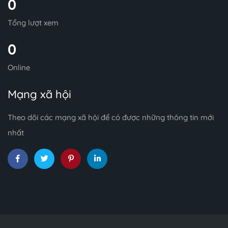
0
Tổng lượt xem
0
Online
Mạng xã hội
Theo dõi các mạng xã hội để có được những thông tin mới
nhất