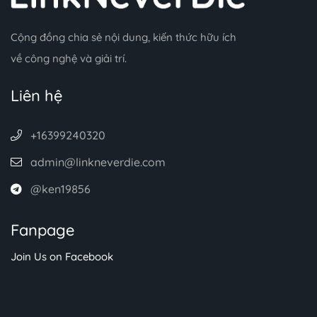
Cộng đồng chia sẻ nội dung, kiến thức hữu ích
về công nghệ và giải trí.
Liên hệ
+16399240320
admin@linkneverdie.com
@ken19856
Fanpage
Join Us on Facebook