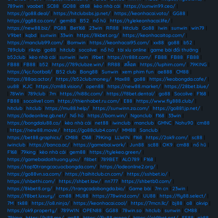
789win
|
vaobet
|
SC88
|
GO88
|
dt68
|
kèo nhà cái
|
https://sunwin99.ceo/
|
https://go88.deal/
|
https://hitclubsbs.jp.net/
|
https://keonhacai.voto/
|
GG88
|
https://gg88.co.com/
|
gem88
|
B52
|
nổ hũ
|
https://tylekeonhacai.life/
|
https://new88.biz/
|
PG88
|
Bet168
|
23win
|
RR88
|
Hitclub
|
Go88
|
Iwin
|
sunwin
|
win79
|
V9bet
|
kqbd
|
sunwin
|
33win
|
https://8kbet.org/
|
https://keonhacaitop.com/
|
https://manclub99.com/
|
Bomwin
|
https://keonhacai95.com/
|
xx88
|
go88
|
b52
|
789club
|
rikvip
|
go88
|
hitclub
|
socolive
|
nổ hũ
|
tài xỉu online
|
game bài đổi thưởng
|
b52club
|
kèo nhà cái
|
sunwin
|
iwin
|
i9bet
|
https://rr88it.com/
|
FB88
|
FB88
|
FB88
|
FB88
|
FB88
|
b52
|
https://789clubze.win/
|
RR88
|
สล็อต
|
https://luphim.com/
|
79KING
|
https://kjc.football/
|
B52 club
|
Bong88
|
Sunwin
|
xem phim fun
|
ae888
|
CM88
|
https://88aa.actor/
|
https://b52club.money/
|
Max88
|
go88
|
https://keobongda.cafe/
|
uu88
|
KJC
|
https://cm88.vision/
|
open88
|
https://new88.market/
|
https://28bet.blue/
|
78Win
|
789club
|
7m
|
https://hi88c.com/
|
https://f8bet.dental/
|
go88
|
Socolive
|
F168
|
FB88
|
socolive1 com
|
https://thienhabet.ru.com/
|
E88
|
https://www.fly888.club/
|
hitclub
|
hitclub
|
https://mu88.help/
|
https://sunwinn.za.com/
|
https://go881.jp.net/
|
https://lodeonline.gb.net/
|
Nổ hũ
|
https://bom.win/
|
Ngonclub
|
f168
|
33win
|
https://bongdalu88.co/
|
kèo nhà cái
|
net88
|
iwinclub
|
manclub
|
GMNC
|
Nohu90
|
cm88
|
https://new88.movie/
|
https://go88club4.com/
|
MM88
|
Sanclub
|
https://bet88.graphics/
|
CM88
|
C168
|
79King
|
LLWIN
|
f168
|
https://2ok9.com/
|
sc88
|
iwinclub
|
https://banca.ac/
|
https://gamebai.work/
|
Jun88
|
sc88
|
OK9
|
cm88
|
nổ hũ
|
F168
|
79king
|
kèo nhà cái
|
gem88
|
https://tylekeo.green/
|
https://gamebaidoithuong.you/
|
f8bet
|
789BET
|
ALO789
|
F168
|
https://top10trangcacuocbongda.com/
|
https://lodeonline2.org/
|
https://go88vn.sa.com/
|
https://taihitclub.cn.com/
|
https://sshbet.io/
|
https://shbethi.com/
|
https://shbet.law/
|
nn777
|
https://shbetb0.com/
|
https://8kbet8.org/
|
https://trangcadobongda.bio/
|
Game bài
|
7m cn
|
23win
|
https://f8bet.luxury/
|
cm88
|
MU88
|
https://78wind.com/
|
UU88
|
https://fly88.select/
|
7M
|
tk88
|
https://o8.ninja/
|
https://keonhacai.cool/
|
https://7mcn.llc/
|
bj88
|
o8
|
okvip
|
https://ok9.property/
|
789WIN
|
OPEN88
|
GG88
|
78win.so
|
hitclub
|
sunwin
|
CM88
|
79king
|
https://hi88.me/
|
go88
|
https://fly88.green/
|
https://ok9bet.net/
|
EE88
|
nk88