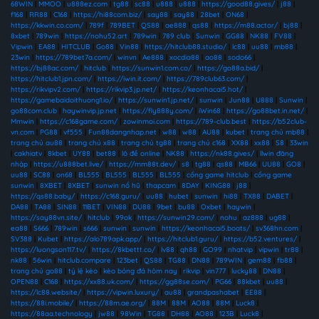
68WIN
|
MMOO
|
u888ez.com
|
tg88
|
sc88
|
u888
|
u888
|
https://good88.gives/
|
j88
|
f168
|
RR88
|
C168
|
https://hi88com.biz/
|
say88
|
say88
|
28bet
|
ON68
|
https://kkwin.co.com/
|
789f
|
789BET
|
QS88
|
ae888
|
qs88
|
https://m88.actor/
|
bj88
|
8xbet
|
789win
|
https://nohu52.art
|
789win
|
789 club
|
Sunwin
|
GG88
|
NK88
|
FV88
|
Vipwin
|
EA88
|
HITCLUB
|
Go88
|
Vin88
|
https://hitclub88.studio/
|
lc88
|
uu88
|
mb88
|
23win
|
https://789bet7a.com/
|
winvn
|
Ae888
|
xocdia88
|
ao88
|
sodo66
|
https://bj88ac.com/
|
hitclub
|
https://sunwin1.com.co/
|
https://go88a.bid/
|
https://hitclub1.jpn.com/
|
https://iwin.it.com/
|
https://789club63.com/
|
https://rikvipv2.com/
|
https://rikvip3.jp.net/
|
https://keonhacai5.hot/
|
https://gamebaidoithuong1.io/
|
https://sunwin1.jp.net/
|
sunwin
|
Jun88
|
U888
|
Sunwin
|
go88com.club
|
haywinvip.jp.net
|
https://fly888y.com/
|
iWin68
|
https://go88bet.in.net/
|
Mmwin
|
https://c168game.com/
|
zowinmoi.com
|
https://789-club.best
|
https://b52club-
vn.com
|
PG88
|
vf555
|
Fun88dangnhap.net
|
w88
|
w88
|
AU88
|
kubet
|
trang chủ mb88
|
trang chủ au88
|
trang chủ x88
|
trang chủ tg88
|
trang chủ c168
|
XX88
|
xx88
|
S8
|
33win
|
cakhiatv
|
8kbet
|
UY88
|
bet88
|
lô đề online
|
NK88
|
https://nk88.gives/
|
llwin đăng
nhập
|
https://u888bet.live/
|
https://mm88t.dev/
|
s8
|
tg88
|
qs88
|
MB66
|
UU88
|
GO8
|
uu88
|
SC88
|
on68
|
BL555
|
BL555
|
BL555
|
BL555
|
cổng game hitclub
|
cổng game
sunwin
|
8XBET
|
8XBET
|
sunwin nổ hũ
|
thapcam
|
8DAY
|
KING88
|
j88
|
https://qs88.baby/
|
https://c168.guru/
|
uu88
|
hubet
|
sunwin
|
hi88
|
TX88
|
DABET
|
DA88
|
TA88
|
SIN88
|
11BET
|
VIN88
|
DU88
|
9bet
|
bu88
|
Oxbet
|
haywin
|
https://say88vn.site/
|
hitclub
|
99ok
|
https://sunwin29.com/
|
nohu
|
az888
|
ug88
|
ea88
|
S666
|
789win
|
s666
|
sunwin
|
sunwin
|
https://keonhacai5.boats/
|
sv368hn.com
|
SV388
|
Kubet
|
https://alo789apk.app/
|
https://hitclub1.guru/
|
https://b52.ventures/
|
https://luongson117.tv/
|
https://8kbettt.co/
|
lv88
|
qh88
|
GO99
|
nhatvip
|
vipwin
|
tr88
|
nk88
|
56win
|
hitclub.compare
|
123bet
|
QS88
|
TG88
|
DN88
|
789WIN
|
gem88
|
fb88
|
trang chủ go88
|
tỷ lệ kèo
|
kèo bóng đá hôm nay
|
rikvip
|
vin777
|
lucky88
|
DN88
|
OPEN88
|
C168
|
https://xx88.uk.com/
|
https://gg88se.com/
|
PG66
|
88kbet
|
uu88
|
https://lc88.website/
|
https://vipwin.luxury/
|
au88
|
grandpashabet
|
EE88
|
https://88i.mobile/
|
https://88m.ae.org/
|
88M
|
88M
|
AO88
|
88M
|
Luck8
|
https://88aa.technology
|
jw88
|
98Win
|
TG88
|
DH88
|
AO88
|
123B
|
Luck8
|