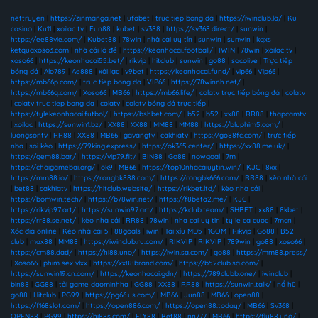
nettruyen
|
https://zinmanga.net
|
ufabet
|
truc tiep bong da
|
https://iwinclub.la/
|
Ku
casino
|
Ku11
|
xoilac tv
|
Fun88
|
kubet
|
sv388
|
https://sv368.direct/
|
sunwin
|
https://ee88vie.com/
|
Kubet88
|
78win
|
nhà cái uy tín
|
sunwin
|
sunwin
|
kqxs
ketquaxoso3.com
|
nhà cái lô đề
|
https://keonhacai.football/
|
IWIN
|
78win
|
xoilac tv
|
xoso66
|
https://keonhacai55.bet/
|
rikvip
|
hitclub
|
sunwin
|
go88
|
socolive
|
Trực tiếp
bóng đá
|
Alo789
|
Ae888
|
xôi lạc
|
v9bet
|
https://keonhacai.fund/
|
vip66
|
Vip66
|
https://mb66p.com/
|
truc tiep bong da
|
VIP66
|
https://78winnh.net/
|
https://mb66q.com/
|
Xoso66
|
MB66
|
https://mb66.life/
|
colatv trực tiếp bóng đá
|
colatv
|
colatv truc tiep bong da
|
colatv
|
colatv bóng đá trực tiếp
|
https://tylekeonhacai.futbol/
|
https://bshbet.com/
|
b52
|
b52
|
xx88
|
RR88
|
thapcamtv
|
xoilac
|
https://sunwin1.bz/
|
XX88
|
XX88
|
MM88
|
MM88
|
https://bluphim5.com/
|
luongsontv
|
RR88
|
XX88
|
MB66
|
gavangtv
|
cakhiatv
|
https://go88fc.com/
|
trực tiếp
nba
|
soi kèo
|
https://79king.express/
|
https://ok365.center/
|
https://xx88.me.uk/
|
https://gem88.bar/
|
https://vip79.fit/
|
BIN88
|
Go88
|
nowgoal
|
7m
|
https://choigamebai.org/
|
ok9
|
MB66
|
https://top10nhacaiuytin.win/
|
KJC
|
8xx
|
https://mm88.io/
|
https://rongbk888.com/
|
https://rongbk666.com/
|
RR88
|
kèo nhà cái
|
bet88
|
cakhiatv
|
https://hitclub.website/
|
https://rikbet.ltd/
|
kèo nhà cái
|
https://bomwin.tech/
|
https://b78win.net/
|
https://f8beta2.me/
|
KJC
|
https://rikvip97.art/
|
https://sunwin97.art/
|
https://kclub.team/
|
SHBET
|
xx88
|
8kbet
|
https://rr88.se.net/
|
kèo nhà cái
|
RR88
|
78win
|
nha cai uy tin
|
ty le ca cuoc
|
7mcn
|
Xóc đĩa online
|
Kèo nhà cái 5
|
88goals
|
iwin
|
Tài xỉu MD5
|
1GOM
|
Rikvip
|
Go88
|
B52
club
|
max88
|
MM88
|
https://iwinclub.ru.com/
|
RIKVIP
|
RIKVIP
|
789win
|
go88
|
xoso66
|
https://cm88.dad/
|
https://hi88.uno/
|
https://iwin.sa.com/
|
go88
|
https://mm88.press/
|
Xoso66
|
phim sex vlxx
|
https://xx88brand.com/
|
https://b52club.sa.com/
|
https://sunwin19.cn.com/
|
https://keonhacai.gdn/
|
https://789clubb.one/
|
iwinclub
|
bin88
|
GG88
|
tải game daominhha
|
GG88
|
XX88
|
RR88
|
https://sunwin.talk/
|
nổ hũ
|
go88
|
Hitclub
|
PG99
|
https://pg66.us.com/
|
MB66
|
Jun88
|
MB66
|
open88
|
https://f168slot.com/
|
https://open886.com/
|
https://open88.today/
|
MB66
|
Sv368
|
OPEN88
|
PG99
|
https://hi88s.com/
|
FLY88
|
Bet88
|
nn777
|
MB66
|
https://fly88.uno/
|