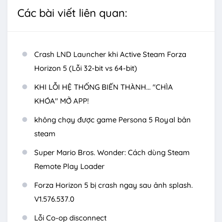
Các bài viết liên quan:
Crash LND Launcher khi Active Steam Forza
Horizon 5 (Lỗi 32-bit vs 64-bit)
KHI LỖI HỆ THỐNG BIẾN THÀNH... "CHÌA
KHÓA" MỞ APP!
không chạy được game Persona 5 Royal bản
steam
Super Mario Bros. Wonder: Cách dùng Steam
Remote Play Loader
Forza Horizon 5 bị crash ngay sau ảnh splash.
V1.576.537.0
Lỗi Co-op disconnect