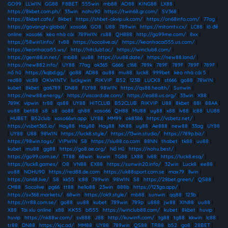
GO99
|
LLWIN
|
GG88
|
F8BET
|
555win
|
mb88
|
AO88
|
KING88
|
LX88
|
https://8kbet.com.ph/
|
33win
|
nohu90
|
https://twin68.gr.com/
|
SV368
|
https://8kbet.cafe/
|
8kbet
|
https://shbet-okvip.uk.com/
|
https://on68info.com/
|
77ag
|
https://gavangtv.global/
|
xoso66
|
GO8
|
U88
|
789win
|
https://mitomtv.cx/
|
LC88
|
lô đề
online
|
xoso66
|
kèo nhà cái
|
789WIN
|
rs88
|
QH888
|
http://go99me.com/
|
8xx
|
https://58win1.info/
|
tv88
|
https://socolive.ai/
|
https://keonhacai555.us.com/
|
https://keonhacai55.ws/
|
http://hitclub1.ac/
|
https://iwinclub8.com/
|
https://gem88.in.net/
|
mb88
|
uu88
|
https://uu88.date/
|
https://new88.land/
|
https://new882.info/
|
UY88
|
77ag
|
ok365
|
G666
|
c168
|
789k
|
789F
|
789F
|
789F
|
789F
|
nổ hũ
|
https://kqbd.gg/
|
go88
|
AD88
|
au88
|
mu88
|
luck8
|
999bet
|
kèo nhà cái 5
|
red88
|
vic88
|
OKWINTV
|
luckywin
|
RIKVIP
|
B52
|
123B
|
LUCK8
|
st666
|
go88
|
78WIN
|
kubet
|
8kbet
|
ga6789
|
DN88
|
FLY88
|
98WIN
|
https://qs88.health/
|
Sunwin
|
https://new88.energy/
|
https://viscard.de.com/
|
https://ea88.us.org/
|
33win
|
X88
|
789K
|
vipwin
|
tr88
|
qs88
|
UY88
|
HITCLUB
|
B52CLUB
|
RIKVIP
|
U88
|
8kbet
|
88I
|
88AA
|
uu88
|
bet88
|
s8
|
s8
|
ao88
|
qh88
|
xoso66
|
QH88
|
MU88
|
uy88
|
x88
|
lv88
|
lc88
|
UU88
|
HUBET
|
B52club
|
xoso66vn.app
|
UY88
|
MM99
|
ok8386
|
https://vsbetz.net/
|
https://vsbet365.io/
|
Hay88
|
Hay88
|
Hay88
|
NK88
|
uy88
|
Ae888
|
new88
|
33ag
|
UY88
|
UY88
|
U88
|
98WIN
|
https://luck8.style/
|
https://13win.studio/
|
https://789p.biz/
|
https://98win.toys/
|
VIPWIN
|
S8
|
https://siu88.co.com
|
88NN
|
thabet
|
tk88
|
uu88
|
kubet
|
mu88
|
gg88
|
https://go8.ae.org/
|
Nổ Hũ
|
https://nohu.best/
|
https://go99.com.se/
|
TT88
|
68win
|
kuwin
|
TG88
|
LX88
|
lv88
|
https://luck8.esq/
|
https://luck8.games/
|
O8
|
VN88
|
EX88
|
https://sunwin20.info/
|
32win
|
Luck8
|
ee88
|
uu88
|
NOHU90
|
https://red88.de.com
|
https://uk88sport.com.se
|
max79
|
llwin
|
https://on68.live/
|
S8
|
kk55
|
lc88
|
789win
|
98WIN
|
S8
|
https://28bet.green/
|
QS88
|
CM88
|
Socolive
|
pg66
|
tt88
|
hello88
|
23win
|
888b
|
https://123ga.app/
|
https://sv368.markets/
|
68win
|
https://ok9.style/
|
mb88
|
sunwin
|
qq88
|
123b
|
https://rr88.com.se/
|
go88
|
uu88
|
kubet
|
789win
|
789p
|
u888
|
jw88
|
XIN88
|
uu88
|
X88
|
Tài xỉu online
|
x88
|
KK55
|
bl555
|
https://iwinclub88.cam/
|
kubet
|
8kbet
|
huvip
|
huvip
|
https://nk88w.com/
|
sv888
|
J88
|
http://kuwinfi.com/
|
tg88
|
tg88
|
kkwin
|
lc88
|
tr88
|
DN88
|
https://kjc.ad/
|
MM88
|
UY88
|
789win
|
QS88
|
TR88
|
b52
|
go8
|
28BET
|