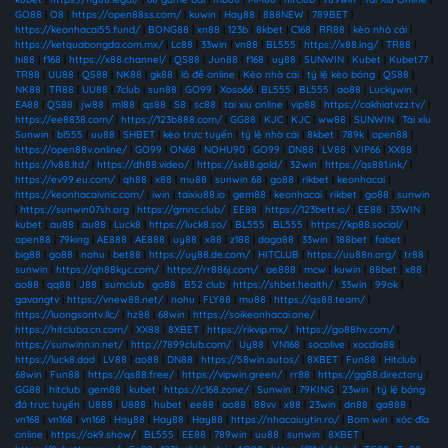
GO88
|
O8
|
https://open88ss.com/
|
kuwin
|
Hay88
|
888NEW
|
789BET
|
https://keonhacai55.fund/
|
BONG88
|
xn88
|
123b
|
8kbet
|
C168
|
RR88
|
kèo nhà cái
|
https://ketquabongda.com.mx/
|
Lc88
|
33win
|
vn88
|
BL555
|
https://x88.ing/
|
TR88
|
hi88
|
f168
|
https://x88.channel/
|
QS88
|
Jun88
|
f168
|
uy88
|
SUNWIN
|
Kubet
|
Kubet77
|
TR88
|
UU88
|
QS88
|
NK88
|
gk88
|
lô đề online
|
Kèo nhà cái
|
tỷ lệ kèo bóng
|
QS88
|
NK88
|
TR88
|
UU88
|
7club
|
sun88
|
GO99
|
Xoso66
|
BL555
|
BL555
|
ao88
|
Luckywin
|
EA88
|
QS88
|
jw88
|
ml88
|
qs88
|
S8
|
sc88
|
tai xiu online
|
vip88
|
https://cakhiatvzz.tv/
|
https://ee8838.com/
|
https://123b888.com/
|
GG88
|
KJC
|
KJC
|
ww88
|
SUNWIN
|
Tài xỉu
Sunwin
|
bl555
|
uu88
|
SHBET
|
kèo trực tuyến
|
tỷ lệ nhà cái
|
8kbet
|
789k
|
open88
|
https://open88v.online/
|
GO99
|
ON68
|
NOHU90
|
GO99
|
DN88
|
LV88
|
VIP66
|
XX88
|
https://lv88.ltd/
|
https://dh88.video/
|
https://sx88.gold/
|
32win
|
https://qs881.ink/
|
https://ev99.eu.com/
|
qh88
|
x88
|
mu88
|
sunwin 68
|
go88
|
rikbet
|
keonhacai
|
https://keonhacaivnic.com/
|
iwin
|
taixiu88.io
|
gem88
|
keonhacai
|
rikbet
|
go88
|
sunwin
|
https://sunwin07sh.org
|
https://gmnc.club/
|
EE88
|
https://123bett.io/
|
EE88
|
33WIN
|
kubet
|
au88
|
au88
|
Luck8
|
https://luck8.so/
|
BL555
|
BL555
|
https://kp88.social/
|
open88
|
79king
|
AE888
|
AE888
|
uy88
|
x88
|
z188
|
daga88
|
33win
|
188bet
|
fabet
|
big88
|
go88
|
nohu
|
bet88
|
https://uy88.de.com/
|
HITCLUB
|
https://uu88n.org/
|
tr88
|
sunwin
|
https://qh88kyc.com/
|
https://rr886j.com/
|
ae888
|
mcw
|
kuwin
|
88bet
|
x88
|
ao88
|
qq88
|
J88
|
sumclub
|
go88
|
B52 club
|
https://shbet.health/
|
33win
|
99ok
|
gavangtv
|
https://vnew88.net/
|
nohu
|
FLY88
|
mu88
|
https://qs88.team/
|
https://luongsontv.llc/
|
hz88
|
68win
|
https://soikeonhacai.one/
|
https://hitcluba.cn.com/
|
XX88
|
8XBET
|
https://rikvip.mx/
|
https://go88hv.com/
|
https://sunwinn.in.net/
|
http://7899club.com/
|
Uy88
|
VN168
|
socolive
|
xocdia88
|
https://luck8.dad
|
LV88
|
ao88
|
DN88
|
https://58win.autos/
|
8XBET
|
Fun88
|
Hitclub
|
68win
|
Fun88
|
https://qs88.free/
|
https://vipwin.green/
|
rr88
|
https://gg88.directory
|
GG88
|
hitclub
|
gem88
|
kubet
|
https://c168.zone/
|
Sunwin
|
79KING
|
23win
|
tỷ lệ bóng
đá trực tuyến
|
U888
|
U888
|
hubet
|
ee88
|
ao88
|
88vv
|
x88
|
23win
|
dn88
|
ga888
|
vn168
|
vn168
|
vn168
|
Hay88
|
Hay88
|
Hay88
|
https://nhacaiuytin.ro/
|
Bom win
|
xóc đĩa
online
|
https://ok9.show/
|
BL555
|
EE88
|
789win
|
uu88
|
sunwin
|
8XBET
|