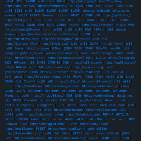
8kbet
|
UY88
|
bet88
|
lô đề online
|
NK88
|
https://nk88.gives/
|
llwin đăng nhập
|
https://u888bet.live/
|
https://mm88t.dev/
|
s8
|
tg88
|
hz88
|
qs88
|
MB66
|
UU88
|
GO8
|
uu88
|
SC88
|
on68
|
BL555
|
BL555
|
BL555
|
BL555
|
cổng game hitclub
|
cổng game
sunwin
|
8XBET
|
8XBET
|
Sunwin
|
thapcam
|
8DAY
|
KING88
|
j88
|
https://qs88.baby/
|
https://c168.guru/
|
uu88
|
hubet
|
sunwin
|
hi88
|
TX88
|
DABET
|
DA88
|
TA88
|
SIN88
|
11BET
|
VIN88
|
DU88
|
9bet
|
bu88
|
Oxbet
|
haywin
|
https://say88vn.site/
|
hitclub
|
99ok
|
https://sunwin29.com/
|
nohu
|
az888
|
ug88
|
ea88
|
S666
|
789win
|
s666
|
sunwin
|
sunwin
|
https://keonhacai5.boats/
|
sv368hn.com
|
SV388
|
Kubet
|
https://alo789apk.app/
|
https://hitclub1.guru/
|
https://b52.ventures/
|
https://luongson117.tv/
|
https://8kbettt.co/
|
lv88
|
qh88
|
GO99
|
nhatvip
|
vipwin
|
tr88
|
nk88
|
56win
|
hitclub.compare
|
123bet
|
QS88
|
TG88
|
DN88
|
789WIN
|
gem88
|
fb88
|
trang chủ go88
|
tỷ lệ kèo
|
kèo bóng đá hôm nay
|
rikvip
|
vin777
|
lucky88
|
mb88
|
ao88
|
TK88
|
https://ao88.uk.net/
|
https://xoso66a.co.com/
|
nk88
|
LUCK8
|
https://ao88y.top
|
6623
|
H19.com
|
tt88
|
DN88
|
OPEN88
|
C168
|
https://xx88.uk.com/
|
https://gg88se.com/
|
PG66
|
88kbet
|
uu88
|
https://lc88.website/
|
https://vipwin.luxury/
|
au88
|
grandpashabet
|
EE88
|
https://88i.mobile/
|
https://88m.ae.org/
|
88M
|
88M
|
AO88
|
88M
|
Luck8
|
https://88aa.technology
|
jw88
|
98Win
|
TG88
|
DH88
|
AO88
|
123B
|
Luck8
|
DN88
|
Go8
|
OKWIN
|
ao88
|
x88
|
https://ao88.cx/
|
https://nk88.select/
|
tr88
|
nk88
|
uu88
|
https://vsbet.love/
|
https://soikeo.jpn.com/
|
https://gamebai.ae.org/
|
23win
|
GG88
|
LLWIN
|
Tieulamtv
|
Tieulamtv
|
Tieulamtv
|
Tieulamtv
|
Tieulamtv
|
Tieulamtv
|
Tieulamtv
|
vu88
|
https://hitclub88.net/
|
C168
|
S666
|
https://s666.holiday/
|
đá gà trực
tiếp
|
RR99
|
Vaidebet
|
S8
|
socolive
|
tk88
|
S8
|
https://fv88.food/
|
86bet
|
sunwin
|
hitclub
|
Luongsontv
|
Luongsontv
|
EE88
|
BL555
|
KK55
|
KK55
|
S666
|
s666
|
vip66
|
123b
|
ee88
|
XX8
|
AD88
|
UY88
|
UY88
|
https://s88.za.com/
|
https://hz88site.com
|
123b
|
sv388
|
qs88
|
https://vsbet.link/
|
onbet
|
https://febetvip.it.com/
|
RIKVIP
|
HITCLUB
|
GO88
|
SUNWIN
|
fabet
|
net88
|
mubet
|
AE888
|
AE888
|
o8
|
ON68
|
sunwin
|
uu88
|
88M
|
Sunwin
|
KO66
|
https://alahlyg.sa.com/
|
789win
|
https://on686.com/
|
https://on683.com/
|
F8BET
|
https://keonhacai5.com/
|
s666
|
ok8386
|
https://tylekeo88s.com/
|
qq88
|
c168
|
33win
|
BET88
|
nổ hũ
|
onbet
|
b52club
|
QS88
|
FV88
|
https://xoilac.movie/
|
https://rakhoitv.network/
|
alo789
|
GG88
|
Go88
|
LC88
|