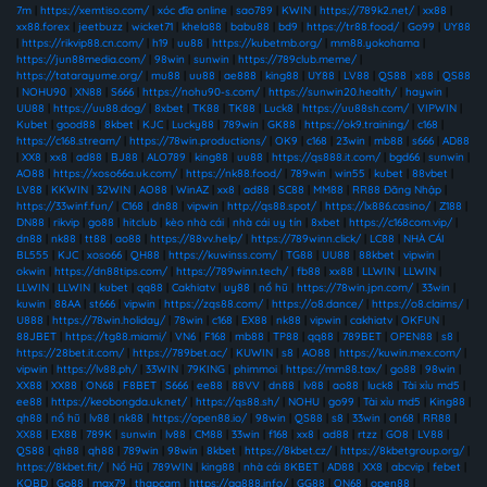
7m
|
https://xemtiso.com/
|
xóc đĩa online
|
sao789
|
KWIN
|
https://789k2.net/
|
xx88
|
xx88.forex
|
jeetbuzz
|
wicket71
|
khela88
|
babu88
|
bd9
|
https://tr88.food/
|
Go99
|
UY88
|
https://rikvip88.cn.com/
|
h19
|
uu88
|
https://kubetmb.org/
|
mm88.yokohama
|
https://jun88media.com/
|
98win
|
sunwin
|
https://789club.meme/
|
https://tatarayume.org/
|
mu88
|
uu88
|
ae888
|
king88
|
UY88
|
LV88
|
QS88
|
x88
|
QS88
|
NOHU90
|
XN88
|
S666
|
https://nohu90-s.com/
|
https://sunwin20.health/
|
haywin
|
UU88
|
https://uu88.dog/
|
8xbet
|
TK88
|
TK88
|
Luck8
|
https://uu88sh.com/
|
VIPWIN
|
Kubet
|
good88
|
8kbet
|
KJC
|
Lucky88
|
789win
|
GK88
|
https://ok9.training/
|
c168
|
https://c168.stream/
|
https://78win.productions/
|
OK9
|
c168
|
23win
|
mb88
|
s666
|
AD88
|
XX8
|
xx8
|
ad88
|
BJ88
|
ALO789
|
king88
|
uu88
|
https://qs888.it.com/
|
bgd66
|
sunwin
|
AO88
|
https://xoso66a.uk.com/
|
https://nk88.food/
|
789win
|
win55
|
kubet
|
88vbet
|
LV88
|
KKWIN
|
32WIN
|
AO88
|
WinAZ
|
xx8
|
ad88
|
SC88
|
MM88
|
RR88 Đăng Nhập
|
https://33winf.fun/
|
C168
|
dn88
|
vipwin
|
http://qs88.spot/
|
https://lx886.casino/
|
Z188
|
DN88
|
rikvip
|
go88
|
hitclub
|
kèo nhà cái
|
nhà cái uy tín
|
8xbet
|
https://c168com.vip/
|
dn88
|
nk88
|
tt88
|
ao88
|
https://88vv.help/
|
https://789winn.click/
|
LC88
|
NHÀ CÁI
BL555
|
KJC
|
xoso66
|
QH88
|
https://kuwinss.com/
|
TG88
|
UU88
|
88kbet
|
vipwin
|
okwin
|
https://dn88tips.com/
|
https://789winn.tech/
|
fb88
|
xx88
|
LLWIN
|
LLWIN
|
LLWIN
|
LLWIN
|
kubet
|
qq88
|
Cakhiatv
|
uy88
|
nổ hũ
|
https://78win.jpn.com/
|
33win
|
kuwin
|
88AA
|
st666
|
vipwin
|
https://zqs88.com/
|
https://o8.dance/
|
https://o8.claims/
|
U888
|
https://78win.holiday/
|
78win
|
c168
|
EX88
|
nk88
|
vipwin
|
cakhiatv
|
OKFUN
|
88JBET
|
https://tg88.miami/
|
VN6
|
F168
|
mb88
|
TP88
|
qq88
|
789BET
|
OPEN88
|
s8
|
https://28bet.it.com/
|
https://789bet.ac/
|
KUWIN
|
s8
|
AO88
|
https://kuwin.mex.com/
|
vipwin
|
https://lv88.ph/
|
33WIN
|
79KING
|
phimmoi
|
https://mm88.tax/
|
go88
|
98win
|
XX88
|
XX88
|
ON68
|
F8BET
|
S666
|
ee88
|
88VV
|
dn88
|
lv88
|
ao88
|
luck8
|
Tài xỉu md5
|
ee88
|
https://keobongda.uk.net/
|
https://qs88.sh/
|
NOHU
|
go99
|
Tài xỉu md5
|
King88
|
qh88
|
nổ hũ
|
lv88
|
nk88
|
https://open88.io/
|
98win
|
QS88
|
s8
|
33win
|
on68
|
RR88
|
XX88
|
EX88
|
789K
|
sunwin
|
lv88
|
CM88
|
33win
|
f168
|
xx8
|
ad88
|
rtzz
|
GO8
|
LV88
|
QS88
|
qh88
|
qh88
|
789win
|
98win
|
8kbet
|
https://8kbet.cz/
|
https://8kbetgroup.org/
|
https://8kbet.fit/
|
Nổ Hũ
|
789WIN
|
king88
|
nhà cái 8KBET
|
AD88
|
XX8
|
abcvip
|
febet
|
KQBD
|
Go88
|
max79
|
thapcam
|
https://gg888.info/
|
GG88
|
ON68
|
open88
|