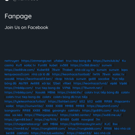
Fanpage
Join Us on Facebook
nettruyen
|
https://zinmanga.net
|
ufabet
|
truc tiep bong da
|
https://iwinclub.la/
|
Ku
casino
|
Ku11
|
xoilac tv
|
Fun88
|
kubet
|
sv388
|
https://sv368.direct/
|
sunwin
|
https://ee88vie.com/
|
Kubet88
|
78win
|
Thabet
|
nhà cái uy tín
|
sunwin
|
sunwin
|
kqxs
ketquaxoso3.com
|
nhà cái lô đề
|
https://keonhacai.football/
|
IWIN
|
78win
|
xoilac tv
|
xoso66
|
https://keonhacai55.bet/
|
rikvip
|
hitclub
|
sunwin
|
go88
|
socolive
|
Trực tiếp
bóng đá
|
Alo789
|
Ae888
|
xôi lạc
|
12bet
|
v9bet
|
https://keonhacai.fund/
|
vip66
|
Vip66
|
https://mb66p.com/
|
truc tiep bong da
|
VIP66
|
https://78winnh.net/
|
https://mb66q.com/
|
Xoso66
|
MB66
|
https://mb66.life/
|
colatv trực tiếp bóng đá
|
colatv
|
colatv truc tiep bong da
|
colatv
|
colatv bóng đá trực tiếp
|
https://tylekeonhacai.futbol/
|
https://bshbet.com/
|
b52
|
b52
|
xx88
|
RR88
|
thapcamtv
|
xoilac
|
https://sunwin1.bz/
|
XX88
|
XX88
|
MM88
|
MM88
|
https://bluphim5.com/
|
luongsontv
|
RR88
|
XX88
|
MB66
|
gavangtv
|
cakhiatv
|
https://go88fc.com/
|
trực tiếp
nba
|
soi kèo
|
https://79king.express/
|
https://ok365.center/
|
https://xx88.me.uk/
|
https://gem88.bar/
|
https://vip79.fit/
|
BIN88
|
Go88
|
nowgoal
|
7m
|
https://choigamebai.org/
|
ok9
|
MB66
|
https://top10nhacaiuytin.win/
|
KJC
|
8xx
|
https://mm88.io/
|
https://rongbk888.com/
|
https://rongbk666.com/
|
RR88
|
kèo nhà cái
|
bet88
|
cakhiatv
|
https://hitclub.website/
|
https://rikbet.ltd/
|
kèo nhà cái
|