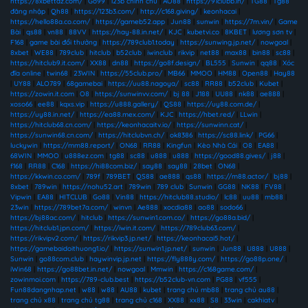
https://8xbettaz.com/
|
Go99
|
123b chính chủ
|
AO88
|
https://91clubb.in/
|
TG88
|
Tg88
đăng nhập
|
Qh88
|
https://123b3.com/
|
http://c168.giving/
|
keonhacai
|
https://hello88a.co.com/
|
https://gameb52.app
|
Jun88
|
sunwin
|
https://7m.vin/
|
Game
Bài
|
qs88
|
vn88
|
88VV
|
https://hay-88.in.net/
|
KJC
|
kubetvi.co
|
8KBET
|
lương sơn tv
|
F168
|
game bài đổi thưởng
|
https://789club1.today
|
https://sunwing.jp.net/
|
nowgoal
|
8xbet
|
WE88
|
789club
|
hitclub
|
b52club
|
iwinclub
|
rikvip
|
net88
|
max88
|
bin88
|
sc88
|
https://hitclub9.it.com/
|
XX88
|
dn88
|
https://go8f.design/
|
BL555
|
Sunwin
|
qq88
|
Xóc
đĩa online
|
twin68
|
23WIN
|
https://55club.pro/
|
MB66
|
MMOO
|
HM88
|
Open88
|
Hay88
|
UY88
|
ALO789
|
68gamebai
|
https://uu88.nagoya/
|
sc88
|
RR88
|
b52club
|
Kubet
|
https://zowin.it.com
|
O8
|
https://sunwinvv.com/
|
bj 88
|
J188
|
UU88
|
nk88
|
ae888
|
xoso66
|
ee88
|
kqxs.vip
|
https://u888.gallery/
|
QS88
|
https://uy88.com.de/
|
https://uy88.in.net/
|
https://ea88.mex.com/
|
KJC
|
https://hbet.red/
|
LLwin
|
https://hitclub68.cn.com/
|
https://keonhacaitv.io/
|
https://sunwinn.cat/
|
https://sunwin68.cn.com/
|
https://hitclubvn.ch/
|
ok8386
|
https://sc88.link/
|
PG66
|
luckywin
|
https://mm88.report/
|
ON68
|
RR88
|
Kingfun
|
Kèo Nhà Cái
|
O8
|
EA88
|
68WIN
|
MMOO
|
u888ez.com
|
tg88
|
sc88
|
u888
|
u888
|
https://good88.gives/
|
j88
|
f168
|
RR88
|
C168
|
https://hi88com.biz/
|
say88
|
say88
|
28bet
|
ON68
|
https://kkwin.co.com/
|
789f
|
789BET
|
QS88
|
ae888
|
qs88
|
https://m88.actor/
|
bj88
|
8xbet
|
789win
|
https://nohu52.art
|
789win
|
789 club
|
Sunwin
|
GG88
|
NK88
|
FV88
|
Vipwin
|
EA88
|
HITCLUB
|
Go88
|
Vin88
|
https://hitclub88.studio/
|
lc88
|
uu88
|
mb88
|
23win
|
https://789bet7a.com/
|
winvn
|
Ae888
|
xocdia88
|
ao88
|
sodo66
|
https://bj88ac.com/
|
hitclub
|
https://sunwin1.com.co/
|
https://go88a.bid/
|
https://hitclub1.jpn.com/
|
https://iwin.it.com/
|
https://789club63.com/
|
https://rikvipv2.com/
|
https://rikvip3.jp.net/
|
https://keonhacai5.hot/
|
https://gamebaidoithuong1.io/
|
https://sunwin1.jp.net/
|
sunwin
|
Jun88
|
U888
|
U888
|
Sunwin
|
go88com.club
|
haywinvip.jp.net
|
https://fly888y.com/
|
https://go88p.one/
|
iWin68
|
https://go88bet.in.net/
|
nowgoal
|
Mmwin
|
https://c168game.com/
|
zowinmoi.com
|
https://789-club.best
|
https://b52club-vn.com
|
PG88
|
vf555
|
Fun88dangnhap.net
|
w88
|
w88
|
AU88
|
kubet
|
trang chủ mb88
|
trang chủ au88
|
trang chủ x88
|
trang chủ tg88
|
trang chủ c168
|
XX88
|
xx88
|
S8
|
33win
|
cakhiatv
|