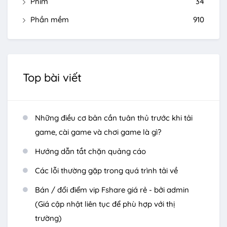
Phim
34
Phần mềm
910
Top bài viết
Những điều cơ bản cần tuân thủ trước khi tải
game, cài game và chơi game là gì?
Hướng dẫn tắt chặn quảng cáo
Các lỗi thường gặp trong quá trình tải về
Bán / đổi điểm vip Fshare giá rẻ - bởi admin
(Giá cập nhật liên tục để phù hợp với thị
trường)