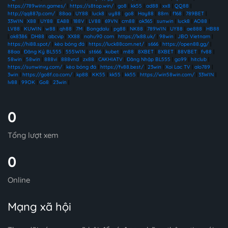
https://789winn.games/
|
https://s8top.win/
|
go8
|
kk55
|
ad88
|
xx8
|
QQ88
|
http://qq887p.com/
|
88aa
|
UY88
|
luck8
|
uy88
|
go8
|
Hay88
|
88m
|
f168
|
789BET
|
33WIN
|
X88
|
UY88
|
EA88
|
188V
|
LV88
|
69VN
|
cm88
|
ok365
|
sunwin
|
luck8
|
AO88
|
LV88
|
KUWIN
|
w88
|
qh88
|
7M
|
Bongdalu
|
pg88
|
NK88
|
789WIN
|
UY88
|
ae888
|
HB88
|
ok8386
|
DH88
|
abcvip
|
XX88
|
nohu90 com
|
https://lx88.uk/
|
98win
|
JBO Vietnam
|
https://hi88.spot/
|
kèo bóng đá
|
https://luck88com.net/
|
s666
|
https://open88.gg/
|
88aa
|
Đăng Ký BL555
|
555WIN
|
st666
|
kubet
|
m88
|
8XBET
|
8XBET
|
88VBET
|
fv88
|
58win
|
58win
|
888vi
|
888vnd
|
zx88
|
CAKHIATV
|
Đăng Nhập BL555
|
go99
|
hitclub
|
https://sunwinvy.com/
|
kèo bóng đá
|
https://fv88.best/
|
23win
|
Xoi Lac TV
|
alo789
|
3win
|
https://go8f.co.com/
|
kp88
|
KK55
|
kk55
|
kk55
|
https://win58win.com/
|
33WIN
|
lv88
|
99OK
|
Go8
|
23win
|
0
Tổng lượt xem
0
Online
Mạng xã hội