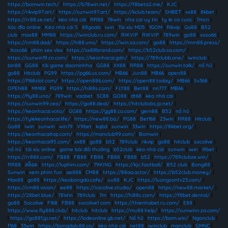
https://bomwin.tech/
|
https://b78win.net/
|
https://f8beta2.me/
|
KJC
|
https://rikvip97.art/
|
https://sunwin97.art/
|
https://kclub.team/
|
SHBET
|
xx88
|
8kbet
|
https://rr88.se.net/
|
kèo nhà cái
|
RR88
|
78win
|
nha cai uy tin
|
ty le ca cuoc
|
7mcn
|
Xóc đĩa online
|
Kèo nhà cái 5
|
88goals
|
iwin
|
Tài xỉu MD5
|
1GOM
|
Rikvip
|
Go88
|
B52
club
|
max88
|
MM88
|
https://iwinclub.ru.com/
|
RIKVIP
|
RIKVIP
|
789win
|
go88
|
xoso66
|
https://cm88.dad/
|
https://hi88.uno/
|
https://iwin.sa.com/
|
go88
|
https://mm88.press/
|
Xoso66
|
phim sex vlxx
|
https://xx88brand.com/
|
https://b52club.sa.com/
|
https://sunwin19.cn.com/
|
https://keonhacai.gdn/
|
https://789clubb.one/
|
iwinclub
|
bin88
|
GG88
|
tải game daominhha
|
GG88
|
XX88
|
RR88
|
https://sunwin.talk/
|
nổ hũ
|
go88
|
Hitclub
|
PG99
|
https://pg66.us.com/
|
MB66
|
Jun88
|
MB66
|
open88
|
https://f168slot.com/
|
https://open886.com/
|
https://open88.today/
|
MB66
|
Sv368
|
OPEN88
|
MM88
|
PG99
|
https://hi88s.com/
|
FLY88
|
Bet88
|
nn777
|
MB66
|
https://fly88.uno/
|
789win
|
vaobet
|
SC88
|
GO88
|
dt68
|
kèo nhà cái
|
https://sunwin99.ceo/
|
https://go88.deal/
|
https://hitclubsbs.jp.net/
|
https://keonhacai.voto/
|
GG88
|
https://gg88.co.com/
|
gem88
|
B52
|
nổ hũ
|
https://tylekeonhacai.life/
|
https://new88.biz/
|
PG88
|
Bet168
|
23win
|
RR88
|
Hitclub
|
Go88
|
Iwin
|
sunwin
|
win79
|
V9bet
|
kqbd
|
sunwin
|
33win
|
https://8kbet.org/
|
https://keonhacaitop.com/
|
https://manclub99.com/
|
Bomwin
|
https://keonhacai95.com/
|
xx88
|
go88
|
b52
|
789club
|
rikvip
|
go88
|
hitclub
|
socolive
|
nổ hũ
|
tài xỉu online
|
game bài đổi thưởng
|
b52club
|
kèo nhà cái
|
sunwin
|
iwin
|
i9bet
|
https://rr88it.com/
|
FB88
|
FB88
|
FB88
|
FB88
|
FB88
|
b52
|
https://789clubze.win/
|
RR88
|
สล็อต
|
https://luphim.com/
|
79KING
|
https://kjc.football/
|
B52 club
|
Bong88
|
Sunwin
|
xem phim fun
|
ae888
|
CM88
|
https://88aa.actor/
|
https://b52club.money/
|
Max88
|
go88
|
https://keobongda.cafe/
|
uu88
|
KJC
|
https://luongsontv23.com/
|
https://cm88.vision/
|
ee88
|
https://socolive.studio/
|
open88
|
https://new88.market/
|
https://28bet.blue/
|
78Win
|
789club
|
7m
|
https://hi88c.com/
|
https://f8bet.dental/
|
go88
|
Socolive
|
F168
|
FB88
|
socolive1 com
|
https://thienhabet.ru.com/
|
E88
|
https://www.fly888.club/
|
hitclub
|
hitclub
|
https://mu88.help/
|
https://sunwinn.za.com/
|
https://go881.jp.net/
|
https://lodeonline.gb.net/
|
Nổ hũ
|
https://bom.win/
|
Ngonclub
|
f168
|
33win
|
https://bongdalu88.co/
|
kèo nhà cái
|
net88
|
iwinclub
|
manclub
|
GMNC
|