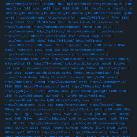
|
https://bong88.se.net/
|
Bongdalu
|
fb88
|
tỷ lệ kèo nhà cái
|
trang cá cược uy tín
|
lô đề
|
app tài xỉu
|
fb88
|
vsbet
|
uk88
|
fabet
|
fb88
|
fb88
|
fb88
|
nhà cái uy tín
|
nhà cái uy tín
|
nhà cái uy tín
|
nhà cái uy tín
|
nhà cái uy tín
|
nhà cái uy tín
|
https://7mcn.voto/
|
QS88
|
cm88
|
https://qq88.media/
|
https://shbet.info/
|
https://ok99678.com/
|
77win
|
88XX
|
Rikvip
|
V9Bet
|
SC88
|
TẢI SUN WIN
|
Da88
|
Hitclub
|
Hitclub
|
https://ok9.watch/
|
https://fly88.deal/
|
https://trangcacuocbongda.bio/
|
hitclub
|
Z188
|
AO88
|
https://sunwin.guru/
|
https://go88.baby/
|
https://hitclub.cab/
|
https://iwin.page/
|
https://b52.you/
|
https://789club-ceo.net/
|
B52
|
Gemwin
|
rikvip
|
sunwin
|
https://keonhacai55.mobile/
|
https://hi88.chat/
|
https://ok9.press/
|
https://hi88fz.com/
|
sc88
|
Jun88
|
SC88
|
https://sc88.day/
|
SC88
|
SUNWIN
|
8DAY
|
188BET
|
NOHUWIN
|
8day
|
rikvip
|
b52
|
b52
|
https://hello88.kitchen/
|
https://1gom2.co.com/
|
https://bomwin.cn.com/
|
https://go88net.com/
|
https://b52club68.com/
|
23win
|
https://rikbet1.cn.com/
|
https://8xbetlt.com/
|
m88
|
tỷ
lệ kèo nhà cái
|
88I
|
https://78winni.net/
|
xoilac trực tiếp bóng đá
|
xoso66
|
Socolive
|
8XX
|
Vip66
|
https://keonhacai.international/
|
SumClub
|
IWIN68
|
https://79king1.fun/
|
uy88
|
shbet
|
colatv trực tiếp bóng đá
|
cakhia
|
789bet
|
https://ea88.bio/
|
F168
|
https://b52club.study/
|
79king
|
https://bl555.systems/
|
https://c168.markets/
|
https://shbetk.net/
|
90phut
|
https://78win01.bet/
|
KK55
|
https://92lotterycom.us/
|
EE88
|
EE88
|
https://78wingenz.com/
|
jun88
|
https://789bets.biz/
|
MM88
|
https://gg88.guru/
|
789club
|
789club
|
rikvip
|
gmnc
|
hitclub
|
gavangtv
|
FB88
|
fb88
|
u888
|
https://u888.photo/
|
game nổ hũ
|
nohu90
|
https://u888j.net/
|
https://vnsc88.net/
|
hitclub
|
tg88
|
https://789bethp.com/
|
SHBET
|
https://fly88.co.com/
|
U888
|
c168
|
https://c168mov.com/
|
https://f168.dad/
|
uu88
|
79king
|
https://trangcadobongda.uk.net/
|
https://b52club.to
|
68gb
|
go99
|
au88
|
88xx
|
NK88
|
au88
|
tg88
|
33win
|
tt88
|
mb88
|
33win
|
u888
|
mu88
|
go8
|
x88
|
123b
|
OPEN88
|
luck8
|
OK9
|
789win
|
https://mu88bet.live/
|
sc88
|
https://mmlive.gold
|
mb88
|
789win
|
B52
|
HITCLUB
|
https://gamebaidoithuong.la
|
ty le bong da
|
https://moviekids.org/
|
8kbet
|
SUNWIN
|
GO88
|
hitclub
|
nohu90
|
sumclub
|
NOHU90
|
33WIN
|
shbet
|
LLWIN
|
789win
|
go88
|
HITCLUB
|
https://qq8876.net/
|
https://789win8.casino/
|
98win
|
tg88
|
kubet
|
https://fly88.legal/
|
68 game bài
|
mb88
|
MM88
|
hitclub
|
789win
|
Tài Xỉu Online
|