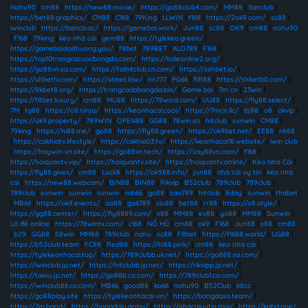
Nohu90
|
cm88
|
https://new88.movie/
|
https://go88club4.com/
|
MM88
|
Sanclub
|
https://bet88.graphics/
|
CM88
|
C168
|
79King
|
LLWIN
|
f168
|
https://2ok9.com/
|
sc88
|
iwinclub
|
https://banca.ac/
|
https://gamebai.work/
|
Jun88
|
sc88
|
OK9
|
cm88
|
nohu90
|
F168
|
79king
|
kèo nhà cái
|
gem88
|
https://tylekeo.green/
|
https://gamebaidoithuong.you/
|
f8bet
|
789BET
|
ALO789
|
F168
|
https://top10trangcacuocbongda.com/
|
https://lodeonline2.org/
|
https://go88vn.sa.com/
|
https://taihitclub.cn.com/
|
https://sshbet.io/
|
https://shbethi.com/
|
https://shbet.law/
|
nn777
|
PG66
|
RR88
|
https://shbetb0.com/
|
https://8kbet8.org/
|
https://trangcadobongda.bio/
|
Game bài
|
7m cn
|
23win
|
https://f8bet.luxury/
|
cm88
|
MU88
|
https://78wind.com/
|
UU88
|
https://fly88.select/
|
7M
|
tg88
|
https://o8.ninja/
|
https://keonhacai.cool/
|
https://7mcn.llc/
|
bj88
|
o8
|
okvip
|
https://ok9.property/
|
789WIN
|
OPEN88
|
GG88
|
78win.so
|
hitclub
|
sunwin
|
CM88
|
79king
|
https://hi88.me/
|
go88
|
https://fly88.green/
|
https://ok9bet.net/
|
EE88
|
nk88
|
https://cakhiatv.lifestyle/
|
https://cakhia03.tv/
|
https://keonhacai18.website/
|
iwin club
|
https://haywin-vn.site/
|
https://go88vn.tech/
|
https://say88vn.com/
|
f168
|
https://hoiquantv.vip/
|
https://hoiquantv.site/
|
https://hoiquantv.online/
|
Kèo Nhà Cái
|
https://fly88.gives/
|
cm88
|
Luck8
|
https://ok988.info/
|
jun88
|
nhà cái uy tín
|
kèo nhà
cái
|
https://new88.webcam/
|
BIN88
|
BIN88
|
Rikvip
|
B52club
|
789club
|
789club
|
789club
|
sunwin
|
sunwin
|
sunwin
|
mb66
|
go88
|
sao789
|
hitclub
|
8day
|
sunwin
|
thabet
|
MB66
|
https://ok9.events/
|
ao88
|
ga6789
|
siu88
|
bet88
|
rr88
|
https://o8.style/
|
https://gg88.center/
|
https://fly8889.com/
|
x88
|
MM88
|
ev88
|
yo88
|
MM88
|
Sunwin
|
Lô đề online
|
https://78wintx.com/
|
c168
|
NỔ HŨ
|
cm88
|
ok9
|
F168
|
Jun88
|
x88
|
cm88
|
b29
|
GG88
|
58win
|
MM88
|
789club
|
nohu
|
sc88
|
F8bet
|
https://f1688.world/
|
UG88
|
https://b52club.team
|
FC88
|
Red88
|
https://hi88.pink/
|
cm88
|
kèo nhà cái
|
https://tylekeonhacai.top/
|
https://789clubb.uk.net/
|
https://go888.sa.com/
|
https://iwinclub.jp.net/
|
https://hitclubb.jp.net/
|
https://rikvipp.jp.net/
|
https://taixiu.jp.net/
|
https://go88b.co.com/
|
https://789club1.co.com/
|
https://iwinclub86.co.com/
|
MB66
|
good88
|
ko66
|
nohu90
|
B52Club
|
k8cc
|
https://go88play.site
|
https://tylekeonhacai.vin/
|
https://bongdaso.team/
|
https://7m.band/
|
https://bongdalu.army/
|
https://nhacaiuytin.moi/
|
https://kqbd.one/