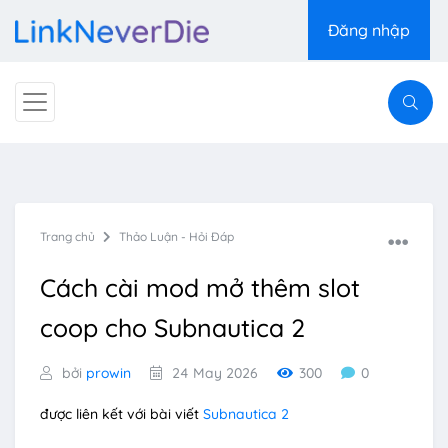
Đăng nhập
Trang chủ
Thảo Luận - Hỏi Đáp
Cách cài mod mở thêm slot
coop cho Subnautica 2
bởi
prowin
24 May 2026
300
0
được liên kết với bài viết
Subnautica 2