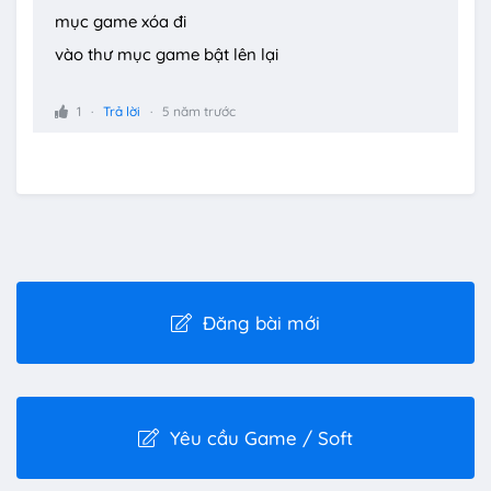
mục game xóa đi
vào thư mục game bật lên lại
1
Trả lời
5 năm trước
Đăng bài mới
Yêu cầu Game / Soft