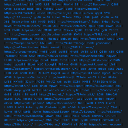
uu88
|
NOHU90
|
https://red88.de.com
|
https://uk88sport.com.se
|
max79
|
llwin
|
https://on68.live/
|
S8
|
kk55
|
lc88
|
789win
|
98WIN
|
S8
|
https://28bet.green/
|
QS88
|
CM88
|
Socolive
|
pg66
|
tt88
|
hello88
|
23win
|
888b
|
https://123ga.app/
|
https://sv368.markets/
|
68win
|
https://ok9.style/
|
mb88
|
sunwin
|
qq88
|
123b
|
https://rr88.com.se/
|
go88
|
uu88
|
kubet
|
789win
|
789p
|
u888
|
jw88
|
XIN88
|
uu88
|
X88
|
Tài xỉu online
|
x88
|
KK55
|
bl555
|
https://iwinclub88.cam/
|
kubet
|
8kbet
|
huvip
|
huvip
|
https://nk88w.com/
|
sv888
|
J88
|
http://kuwinfi.com/
|
tg88
|
tg88
|
kkwin
|
lc88
|
tr88
|
DN88
|
https://kjc.ad/
|
MM88
|
UY88
|
789win
|
QS88
|
TR88
|
b52
|
go8
|
28BET
|
7m
|
https://xemtiso.com/
|
xóc đĩa online
|
sao789
|
KWIN
|
https://789k2.net/
|
xx88
|
xx88.forex
|
jeetbuzz
|
wicket71
|
khela88
|
babu88
|
bd9
|
https://tr88.food/
|
Go99
|
UY88
|
https://rikvip88.cn.com/
|
h19
|
uu88
|
https://kubetmb.org/
|
mm88.yokohama
|
https://jun88media.com/
|
98win
|
sunwin
|
https://789club.meme/
|
https://tatarayume.org/
|
mu88
|
uu88
|
ae888
|
king88
|
UY88
|
LV88
|
QS88
|
x88
|
QS88
|
NOHU90
|
XN88
|
S666
|
https://nohu90-s.com/
|
https://sunwin20.health/
|
haywin
|
UU88
|
https://uu88.dog/
|
8xbet
|
TK88
|
TK88
|
Luck8
|
https://uu88sh.com/
|
VIPWIN
|
Kubet
|
good88
|
8kbet
|
KJC
|
Lucky88
|
789win
|
GK88
|
https://ok9.training/
|
c168
|
https://c168.stream/
|
https://78win.productions/
|
OK9
|
c168
|
23win
|
mb88
|
s666
|
AD88
|
XX8
|
xx8
|
ad88
|
BJ88
|
ALO789
|
king88
|
uu88
|
https://qs888.it.com/
|
bgd66
|
sunwin
|
AO88
|
https://xoso66a.uk.com/
|
https://nk88.food/
|
789win
|
win55
|
kubet
|
88vbet
|
LV88
|
KKWIN
|
32WIN
|
AO88
|
WinAZ
|
xx8
|
ad88
|
SC88
|
MM88
|
RR88 Đăng Nhập
|
https://33winf.fun/
|
C168
|
dn88
|
vipwin
|
http://qs88.spot/
|
https://lx886.casino/
|
Z188
|
DN88
|
rikvip
|
go88
|
hitclub
|
kèo nhà cái
|
nhà cái uy tín
|
8xbet
|
https://c168com.vip/
|
dn88
|
nk88
|
tt88
|
ao88
|
https://88vv.help/
|
https://789winn.click/
|
LC88
|
NHÀ CÁI
BL555
|
KJC
|
xoso66
|
QH88
|
https://kuwinss.com/
|
TG88
|
UU88
|
88kbet
|
vipwin
|
okwin
|
https://dn88tips.com/
|
https://789winn.tech/
|
fb88
|
xx88
|
LLWIN
|
LLWIN
|
LLWIN
|
LLWIN
|
kubet
|
qq88
|
Cakhiatv
|
uy88
|
nổ hũ
|
https://78win.jpn.com/
|
33win
|
kuwin
|
88AA
|
st666
|
vipwin
|
https://zqs88.com/
|
https://o8.dance/
|
https://o8.claims/
|
U888
|
https://78win.holiday/
|
78win
|
c168
|
EX88
|
nk88
|
vipwin
|
cakhiatv
|
OKFUN
|
88JBET
|
https://tg88.miami/
|
VN6
|
F168
|
mb88
|
TP88
|
qq88
|
789BET
|
OPEN88
|
s8
|
https://28bet.it.com/
|
https://789bet.ac/
|
KUWIN
|
s8
|
AO88
|
https://kuwin.mex.com/
|