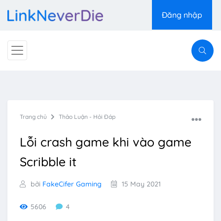
Đăng nhập
Trang chủ
Thảo Luận - Hỏi Đáp
Lỗi crash game khi vào game
Scribble it
bởi
FakeCifer Gaming
15 May 2021
5606
4