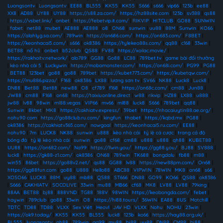
Luongsontv
|
Luongsontv
|
EE88
|
BL555
|
KK55
|
KK55
|
S666
|
s666
|
vip66
|
123b
|
ee88
|
XX8
|
AD88
|
UY88
|
UY88
|
https://s88.za.com/
|
https://hz88site.com
|
123b
|
sv388
|
qs88
|
https://vsbet.link/
|
onbet
|
https://febetvip.it.com/
|
RIKVIP
|
HITCLUB
|
GO88
|
SUNWIN
|
fabet
|
net88
|
mubet
|
AE888
|
AE888
|
o8
|
ON68
|
sunwin
|
uu88
|
88M
|
Sunwin
|
KO66
|
https://alahlyg.sa.com/
|
789win
|
https://on686.com/
|
https://on683.com/
|
F8BET
|
https://keonhacai5.com/
|
s666
|
ok8386
|
https://tylekeo88s.com/
|
qq88
|
c168
|
33win
|
BET88
|
nổ hũ
|
onbet
|
b52club
|
QS88
|
FV88
|
https://xoilac.movie/
|
https://rakhoitv.network/
|
alo789
|
GG88
|
Go88
|
LC88
|
789bet.tv
|
game bài đổi thưởng
|
kèo nhà cái 5
|
Luckywin
|
https://mobamonster.com/
|
https://on68i.com/
|
PG99
|
PG88
|
BET88
|
123bet
|
go88
|
go88
|
789bet
|
https://kubet773.com/
|
https://kubetqw.com/
|
https://mu886.pizza/
|
F168
|
ok8386
|
LX88
|
lương sơn tv
|
SV66
|
NK88
|
Luck8
|
Luck8
|
DN88
|
Bet88
|
Bet88
|
new88
|
O8
|
cf789
|
f168
|
https://on68c.com/
|
cm88
|
Jun88
|
JW88
|
cm88
|
F168
|
on68
|
https://taixiuonline.direct
|
w88
|
rikvip
|
HZ88
|
LX88
|
u888
|
jw88
|
lv88
|
98win
|
ml88.vegas
|
VIP66
|
mv66
|
ml88
|
luck8
|
S666
|
789bet
|
qq88
|
Sunwin
|
8kbet
|
MK8
|
https://cakhiatv.express/
|
39bet
|
https://nhacaiuytin88.ae.org/
|
nohu90 com
|
https://go88club.ru.com/
|
kingfun
|
thabet
|
https://kqbd.mx
|
PG88
|
ok8386
|
https://cakhiatv365.com/
|
nowgoal
|
https://keonhacai5.ru.com/
|
EE88
|
nohu90
|
7m
|
LUCK8
|
NK88
|
sunwin
|
u888
|
kèo nhà cái
|
tỷ lệ cá cược
|
trang cá độ
bóng đá
|
tỷ lệ kèo nhà cái
|
sunwin
|
go88
|
cf68
|
cm88
|
u888
|
u888
|
qh88
|
KUBET88
|
UU88
|
https://on682.com/
|
Na99
|
https://llwin.you/
|
https://gg88.you/
|
BJ88
|
SV888
|
luck8
|
https://gk88-z1.com/
|
ok8386
|
ON68
|
789win
|
TK688
|
bongdalu
|
fb88
|
m88
|
win55
|
86bet
|
https://go88v2.net/
|
qs88
|
GG88
|
lv88
|
https://new88pm.com/
|
On68
|
https://gg88fun.com
|
go88
|
U888
|
Hello88
|
ABC88
|
VIPWIN
|
78WIN
|
MK8
|
on68
|
s66
|
XOSO66
|
LUCK8
|
88M
|
uy88
|
mb88
|
QS88
|
ST666
|
DN88
|
GO99
|
KO66
|
QS88
|
ok8386
|
S666
|
CAKHIATV
|
SOCOLIVE
|
33win
|
mu88
|
MB66
|
cf68
|
MK8
|
LV88
|
LV88
|
79king
|
88AA
|
BET88
|
bj88
|
888VND
|
TG88
|
188V
|
98WIN
|
https://keobongda.com/
|
febet
|
haywin
|
789club
|
go88
|
33win
|
O8
|
https://hi88.tours/
|
36WIN
|
EA88
|
8US
|
Motchill
|
TDTC
|
TD88
|
TD88
|
VLXX
|
Sex Việt
|
Heovl
|
JAV HD
|
VLXX
|
Nohu
|
NOHU
|
23win
|
https://ok9.today/
|
KK55
|
KK55
|
BL555
|
luck8
|
123b
|
ko66
|
https://hay88.org.uk/
|
BL555
|
luongsontv
|
qh88
|
789win
|
go99
|
mu88
|
bj88
|
uu88
|
DN88
|
CM88
|
bj88
|