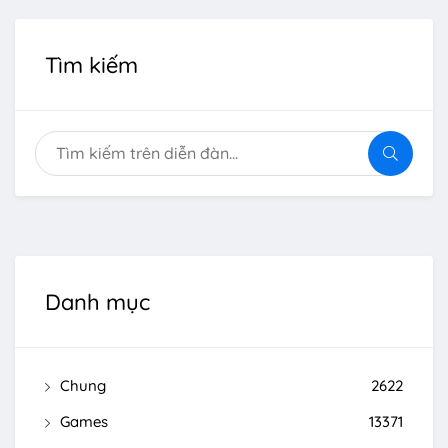
Tìm kiếm
Danh mục
Chung
2622
Games
13371