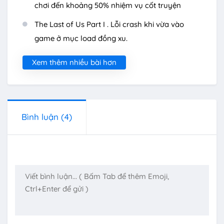
chơi đến khoảng 50% nhiệm vụ cốt truyện
The Last of Us Part I . Lỗi crash khi vừa vào
game ở mục load đồng xu.
Xem thêm nhiều bài hơn
Bình luận
(4)