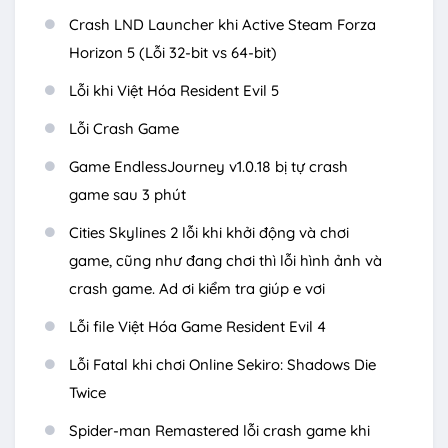
Crash LND Launcher khi Active Steam Forza
Horizon 5 (Lỗi 32-bit vs 64-bit)
Lỗi khi Việt Hóa Resident Evil 5
Lỗi Crash Game
Game EndlessJourney v1.0.18 bị tự crash
game sau 3 phút
Cities Skylines 2 lỗi khi khởi động và chơi
game, cũng như đang chơi thì lỗi hình ảnh và
crash game. Ad ơi kiểm tra giúp e vơi
Lỗi file Việt Hóa Game Resident Evil 4
Lỗi Fatal khi chơi Online Sekiro: Shadows Die
Twice
Spider-man Remastered lỗi crash game khi