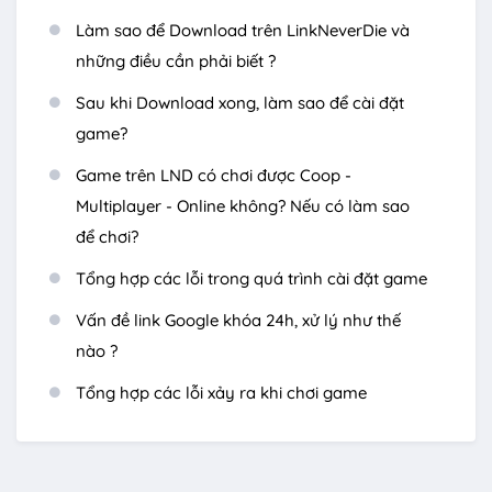
Làm sao để Download trên LinkNeverDie và
những điều cần phải biết ?
Sau khi Download xong, làm sao để cài đặt
game?
Game trên LND có chơi được Coop -
Multiplayer - Online không? Nếu có làm sao
để chơi?
Tổng hợp các lỗi trong quá trình cài đặt game
Vấn đề link Google khóa 24h, xử lý như thế
nào ?
Tổng hợp các lỗi xảy ra khi chơi game