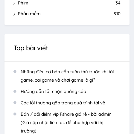
Phim
34
Phần mềm
910
Top bài viết
Những điều cơ bản cần tuân thủ trước khi tải
game, cài game và chơi game là gì?
Hướng dẫn tắt chặn quảng cáo
Các lỗi thường gặp trong quá trình tải về
Bán / đổi điểm vip Fshare giá rẻ - bởi admin
(Giá cập nhật liên tục để phù hợp với thị
trường)