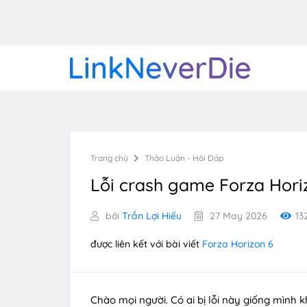
Trang chủ
Thảo Luận - Hỏi Đáp
Lỗi crash game Forza Hori
bởi
Trần Lợi Hiếu
27 May 2026
13
được liên kết với bài viết
Forza Horizon 6
Chào mọi người. Có ai bị lỗi này giống mình