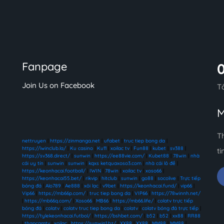
Fanpage
Join Us on Facebook
T
M
T
nettruyen
|
https://zinmanga.net
|
ufabet
|
truc tiep bong da
|
https://iwinclub.la/
|
Ku casino
|
Ku11
|
xoilac tv
|
Fun88
|
kubet
|
sv388
|
ti
https://sv368.direct/
|
sunwin
|
https://ee88vie.com/
|
Kubet88
|
78win
|
nhà
cái uy tín
|
sunwin
|
sunwin
|
kqxs ketquaxoso3.com
|
nhà cái lô đề
|
https://keonhacai.football/
|
IWIN
|
78win
|
xoilac tv
|
xoso66
|
https://keonhacai55.bet/
|
rikvip
|
hitclub
|
sunwin
|
go88
|
socolive
|
Trực tiếp
bóng đá
|
Alo789
|
Ae888
|
xôi lạc
|
v9bet
|
https://keonhacai.fund/
|
vip66
|
Vip66
|
https://mb66p.com/
|
truc tiep bong da
|
VIP66
|
https://78winnh.net/
|
https://mb66q.com/
|
Xoso66
|
MB66
|
https://mb66.life/
|
colatv trực tiếp
bóng đá
|
colatv
|
colatv truc tiep bong da
|
colatv
|
colatv bóng đá trực tiếp
|
https://tylekeonhacai.futbol/
|
https://bshbet.com/
|
b52
|
b52
|
xx88
|
RR88
|
thapcamtv
|
xoilac
|
https://sunwin1.bz/
|
XX88
|
XX88
|
MM88
|
MM88
|