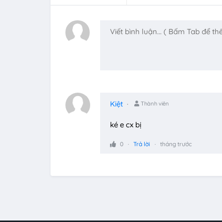
Kiệt
Thành viên
ké e cx bị
0
Trả lời
tháng trước