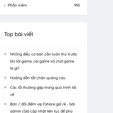
Phần mềm
910
Top bài viết
Những điều cơ bản cần tuân thủ trước
khi tải game, cài game và chơi game
là gì?
Hướng dẫn tắt chặn quảng cáo
Các lỗi thường gặp trong quá trình tải
về
Bán / đổi điểm vip Fshare giá rẻ - bởi
admin (Giá cập nhật liên tục để phù