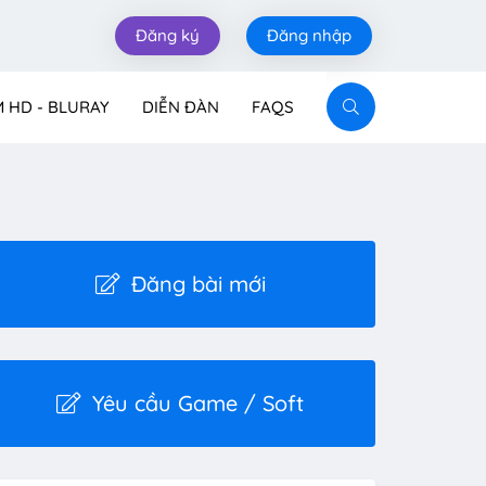
Đăng ký
Đăng nhập
M HD - BLURAY
DIỄN ĐÀN
FAQS
Đăng bài mới
Yêu cầu Game / Soft