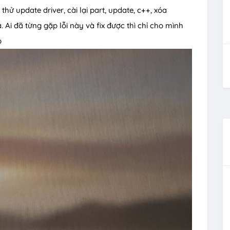
hử update driver, cài lại part, update, c++, xóa
i đã từng gặp lỗi này và fix được thì chỉ cho mình
b