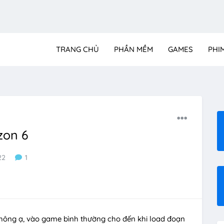
TRANG CHỦ
PHẦN MỀM
GAMES
PHI
zon 6
22
1
 không ạ, vào game bình thường cho đến khi load đoạn