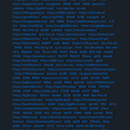
https://bluphim5.com/
|
luongsontv
|
RR88
|
XX88
|
MB66
|
gavangtv
|
cakhiatv
|
https://go88fc.com/
|
trực tiếp nba
|
soi kèo
|
https://79king.express/
|
https://ok365.center/
|
https://xx88.me.uk/
|
https://gem88.bar/
|
https://vip79.fit/
|
BIN88
|
Go88
|
nowgoal
|
7m
|
https://choigamebai.org/
|
ok9
|
MB66
|
https://top10nhacaiuytin.win/
|
KJC
|
8xx
|
https://mm88.io/
|
https://rongbk888.com/
|
https://rongbk666.com/
|
RR88
|
kèo nhà cái
|
bet88
|
cakhiatv
|
https://hitclub.website/
|
https://rikbet.ltd/
|
kèo nhà cái
|
https://bomwin.tech/
|
https://b78win.net/
|
https://f8beta2.me/
|
KJC
|
https://rikvip97.art/
|
https://sunwin97.art/
|
https://kclub.team/
|
SHBET
|
xx88
|
8kbet
|
https://rr88.se.net/
|
kèo nhà cái
|
RR88
|
78win
|
nha cai uy tin
|
ty le ca cuoc
|
7mcn
|
Xóc đĩa online
|
Kèo nhà
cái 5
|
88goals
|
iwin
|
Tài xỉu MD5
|
1GOM
|
Rikvip
|
Go88
|
B52 club
|
max88
|
MM88
|
https://iwinclub.ru.com/
|
RIKVIP
|
RIKVIP
|
789win
|
go88
|
xoso66
|
https://cm88.dad/
|
https://hi88.uno/
|
https://iwin.sa.com/
|
go88
|
https://mm88.press/
|
Xoso66
|
phim sex vlxx
|
https://xx88brand.com/
|
https://b52club.sa.com/
|
https://sunwin19.cn.com/
|
https://keonhacai.gdn/
|
https://789clubb.one/
|
iwinclub
|
bin88
|
GG88
|
tải game daominhha
|
GG88
|
XX88
|
RR88
|
https://sunwin.talk/
|
nổ hũ
|
go88
|
Hitclub
|
PG99
|
https://pg66.us.com/
|
MB66
|
Jun88
|
MB66
|
open88
|
https://f168slot.com/
|
https://open886.com/
|
https://open88.today/
|
MB66
|
Sv368
|
OPEN88
|
MM88
|
PG99
|
https://hi88s.com/
|
FLY88
|
Bet88
|
nn777
|
MB66
|
https://fly88.uno/
|
789win
|
vaobet
|
SC88
|
GO88
|
dt68
|
kèo nhà cái
|
https://sunwin99.ceo/
|
https://go88.deal/
|
https://hitclubsbs.jp.net/
|
https://keonhacai.voto/
|
GG88
|
https://gg88.co.com/
|
gem88
|
B52
|
nổ hũ
|
https://tylekeonhacai.life/
|
https://new88.biz/
|
PG88
|
Bet168
|
23win
|
RR88
|
Hitclub
|
Go88
|
Iwin
|
sunwin
|
win79
|
V9bet
|
kqbd
|
sunwin
|
33win
|
https://8kbet.org/
|
https://keonhacaitop.com/
|
https://manclub99.com/
|
Bomwin
|
https://keonhacai95.com/
|
xx88
|
go88
|
b52
|
789club
|
rikvip
|
go88
|
hitclub
|
socolive
|
nổ hũ
|
tài xỉu online
|
game bài đổi thưởng
|