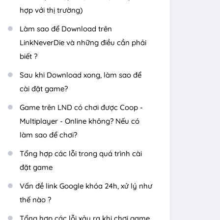
hợp với thị trường)
Làm sao để Download trên
LinkNeverDie và những điều cần phải
biết ?
Sau khi Download xong, làm sao để
cài đặt game?
Game trên LND có chơi được Coop -
Multiplayer - Online không? Nếu có
làm sao để chơi?
Tổng hợp các lỗi trong quá trình cài
đặt game
Vấn đề link Google khóa 24h, xử lý như
thế nào ?
Tổng hợp các lỗi xảy ra khi chơi game