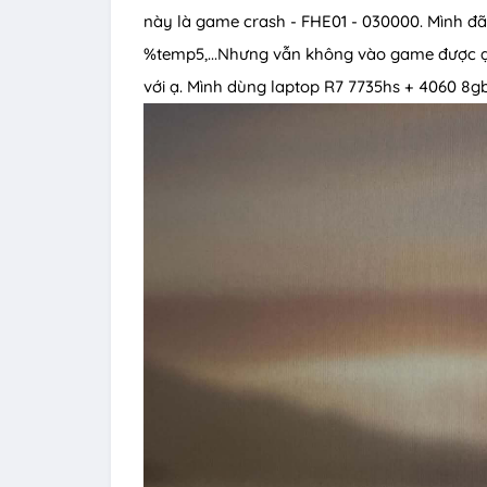
này là game crash - FHE01 - 030000. Mình đã t
%temp5,...Nhưng vẫn không vào game được ạ. A
với ạ. Mình dùng laptop R7 7735hs + 4060 8g