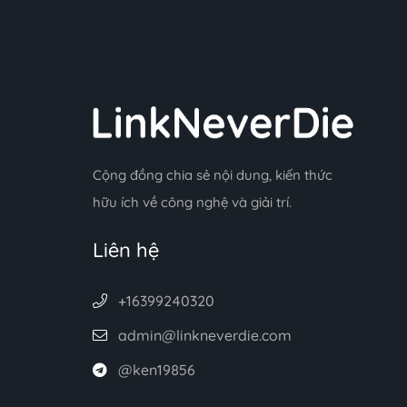
Cộng đồng chia sẻ nội dung, kiến thức
hữu ích về công nghệ và giải trí.
Liên hệ
+16399240320
admin@linkneverdie.com
@ken19856