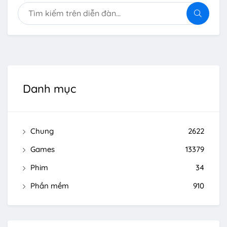
Danh mục
Chung
2622
Games
13379
Phim
34
Phần mềm
910