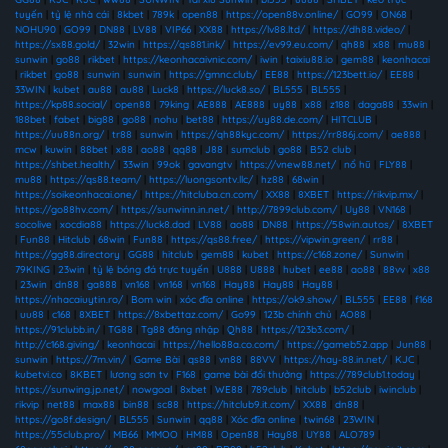
tuyến
|
tỷ lệ nhà cái
|
8kbet
|
789k
|
open88
|
https://open88v.online/
|
GO99
|
ON68
|
NOHU90
|
GO99
|
DN88
|
LV88
|
VIP66
|
XX88
|
https://lv88.ltd/
|
https://dh88.video/
|
https://sx88.gold/
|
32win
|
https://qs881.ink/
|
https://ev99.eu.com/
|
qh88
|
x88
|
mu88
|
sunwin
|
go88
|
rikbet
|
https://keonhacaivnic.com/
|
iwin
|
taixiu88.io
|
gem88
|
keonhacai
|
rikbet
|
go88
|
sunwin
|
sunwin
|
https://gmnc.club/
|
EE88
|
https://123bett.io/
|
EE88
|
33WIN
|
kubet
|
au88
|
au88
|
Luck8
|
https://luck8.so/
|
BL555
|
BL555
|
https://kp88.social/
|
open88
|
79king
|
AE888
|
AE888
|
uy88
|
x88
|
z188
|
daga88
|
33win
|
188bet
|
fabet
|
big88
|
go88
|
nohu
|
bet88
|
https://uy88.de.com/
|
HITCLUB
|
https://uu88n.org/
|
tr88
|
sunwin
|
https://qh88kyc.com/
|
https://rr886j.com/
|
ae888
|
mcw
|
kuwin
|
88bet
|
x88
|
ao88
|
qq88
|
J88
|
sumclub
|
go88
|
B52 club
|
https://shbet.health/
|
33win
|
99ok
|
gavangtv
|
https://vnew88.net/
|
nổ hũ
|
FLY88
|
mu88
|
https://qs88.team/
|
https://luongsontv.llc/
|
hz88
|
68win
|
https://soikeonhacai.one/
|
https://hitcluba.cn.com/
|
XX88
|
8XBET
|
https://rikvip.mx/
|
https://go88hv.com/
|
https://sunwinn.in.net/
|
http://7899club.com/
|
Uy88
|
VN168
|
socolive
|
xocdia88
|
https://luck8.dad
|
LV88
|
ao88
|
DN88
|
https://58win.autos/
|
8XBET
|
Fun88
|
Hitclub
|
68win
|
Fun88
|
https://qs88.free/
|
https://vipwin.green/
|
rr88
|
https://gg88.directory
|
GG88
|
hitclub
|
gem88
|
kubet
|
https://c168.zone/
|
Sunwin
|
79KING
|
23win
|
tỷ lệ bóng đá trực tuyến
|
U888
|
U888
|
hubet
|
ee88
|
ao88
|
88vv
|
x88
|
23win
|
dn88
|
ga888
|
vn168
|
vn168
|
vn168
|
Hay88
|
Hay88
|
Hay88
|
https://nhacaiuytin.ro/
|
Bom win
|
xóc đĩa online
|
https://ok9.show/
|
BL555
|
EE88
|
f168
|
uu88
|
c168
|
8XBET
|
https://8xbettaz.com/
|
Go99
|
123b chính chủ
|
AO88
|
https://91clubb.in/
|
TG88
|
Tg88 đăng nhập
|
Qh88
|
https://123b3.com/
|
http://c168.giving/
|
keonhacai
|
https://hello88a.co.com/
|
https://gameb52.app
|
Jun88
|
sunwin
|
https://7m.vin/
|
Game Bài
|
qs88
|
vn88
|
88VV
|
https://hay-88.in.net/
|
KJC
|
kubetvi.co
|
8KBET
|
lương sơn tv
|
F168
|
game bài đổi thưởng
|
https://789club1.today
|
https://sunwing.jp.net/
|
nowgoal
|
8xbet
|
WE88
|
789club
|
hitclub
|
b52club
|
iwinclub
|
rikvip
|
net88
|
max88
|
bin88
|
sc88
|
https://hitclub9.it.com/
|
XX88
|
dn88
|
https://go8f.design/
|
BL555
|
Sunwin
|
qq88
|
Xóc đĩa online
|
twin68
|
23WIN
|
https://55club.pro/
|
MB66
|
MMOO
|
HM88
|
Open88
|
Hay88
|
UY88
|
ALO789
|