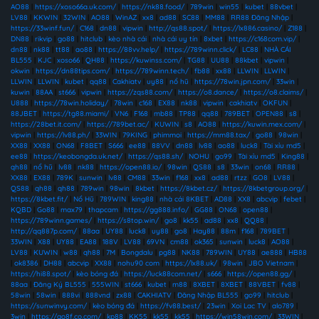
AO88
|
https://xoso66a.uk.com/
|
https://nk88.food/
|
789win
|
win55
|
kubet
|
88vbet
|
LV88
|
KKWIN
|
32WIN
|
AO88
|
WinAZ
|
xx8
|
ad88
|
SC88
|
MM88
|
RR88 Đăng Nhập
|
https://33winf.fun/
|
C168
|
dn88
|
vipwin
|
http://qs88.spot/
|
https://lx886.casino/
|
Z188
|
DN88
|
rikvip
|
go88
|
hitclub
|
kèo nhà cái
|
nhà cái uy tín
|
8xbet
|
https://c168com.vip/
|
dn88
|
nk88
|
tt88
|
ao88
|
https://88vv.help/
|
https://789winn.click/
|
LC88
|
NHÀ CÁI
BL555
|
KJC
|
xoso66
|
QH88
|
https://kuwinss.com/
|
TG88
|
UU88
|
88kbet
|
vipwin
|
okwin
|
https://dn88tips.com/
|
https://789winn.tech/
|
fb88
|
xx88
|
LLWIN
|
LLWIN
|
LLWIN
|
LLWIN
|
kubet
|
qq88
|
Cakhiatv
|
uy88
|
nổ hũ
|
https://78win.jpn.com/
|
33win
|
kuwin
|
88AA
|
st666
|
vipwin
|
https://zqs88.com/
|
https://o8.dance/
|
https://o8.claims/
|
U888
|
https://78win.holiday/
|
78win
|
c168
|
EX88
|
nk88
|
vipwin
|
cakhiatv
|
OKFUN
|
88JBET
|
https://tg88.miami/
|
VN6
|
F168
|
mb88
|
TP88
|
qq88
|
789BET
|
OPEN88
|
s8
|
https://28bet.it.com/
|
https://789bet.ac/
|
KUWIN
|
s8
|
AO88
|
https://kuwin.mex.com/
|
vipwin
|
https://lv88.ph/
|
33WIN
|
79KING
|
phimmoi
|
https://mm88.tax/
|
go88
|
98win
|
XX88
|
XX88
|
ON68
|
F8BET
|
S666
|
ee88
|
88VV
|
dn88
|
lv88
|
ao88
|
luck8
|
Tài xỉu md5
|
ee88
|
https://keobongda.uk.net/
|
https://qs88.sh/
|
NOHU
|
go99
|
Tài xỉu md5
|
King88
|
qh88
|
nổ hũ
|
lv88
|
nk88
|
https://open88.io/
|
98win
|
QS88
|
s8
|
33win
|
on68
|
RR88
|
XX88
|
EX88
|
789K
|
sunwin
|
lv88
|
CM88
|
33win
|
f168
|
xx8
|
ad88
|
rtzz
|
GO8
|
LV88
|
QS88
|
qh88
|
qh88
|
789win
|
98win
|
8kbet
|
https://8kbet.cz/
|
https://8kbetgroup.org/
|
https://8kbet.fit/
|
Nổ Hũ
|
789WIN
|
king88
|
nhà cái 8KBET
|
AD88
|
XX8
|
abcvip
|
febet
|
KQBD
|
Go88
|
max79
|
thapcam
|
https://gg888.info/
|
GG88
|
ON68
|
open88
|
https://789winn.games/
|
https://s8top.win/
|
go8
|
kk55
|
ad88
|
xx8
|
QQ88
|
http://qq887p.com/
|
88aa
|
UY88
|
luck8
|
uy88
|
go8
|
Hay88
|
88m
|
f168
|
789BET
|
33WIN
|
X88
|
UY88
|
EA88
|
188V
|
LV88
|
69VN
|
cm88
|
ok365
|
sunwin
|
luck8
|
AO88
|
LV88
|
KUWIN
|
w88
|
qh88
|
7M
|
Bongdalu
|
pg88
|
NK88
|
789WIN
|
UY88
|
ae888
|
HB88
|
ok8386
|
DH88
|
abcvip
|
XX88
|
nohu90 com
|
https://lx88.uk/
|
98win
|
JBO Vietnam
|
https://hi88.spot/
|
kèo bóng đá
|
https://luck88com.net/
|
s666
|
https://open88.gg/
|
88aa
|
Đăng Ký BL555
|
555WIN
|
st666
|
kubet
|
m88
|
8XBET
|
8XBET
|
88VBET
|
fv88
|
58win
|
58win
|
888vi
|
888vnd
|
zx88
|
CAKHIATV
|
Đăng Nhập BL555
|
go99
|
hitclub
|
https://sunwinvy.com/
|
kèo bóng đá
|
https://fv88.best/
|
23win
|
Xoi Lac TV
|
alo789
|
3win
|
https://go8f.co.com/
|
kp88
|
KK55
|
kk55
|
kk55
|
https://win58win.com/
|
33WIN
|