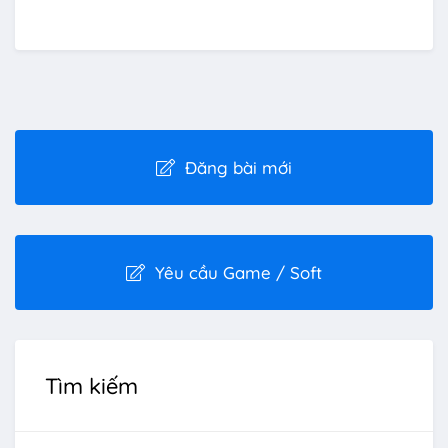
Đăng bài mới
Yêu cầu Game / Soft
Tìm kiếm