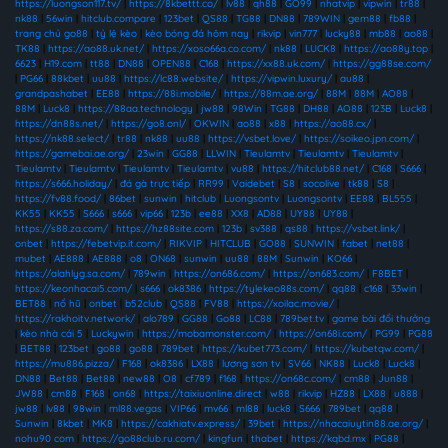
https://luongson117.tv/
|
https://8kbettt.co/
|
lv88
|
qh88
|
GO99
|
nhatvip
|
vipwin
|
tr88
|
nk88
|
56win
|
hitclub.compare
|
123bet
|
QS88
|
TG88
|
DN88
|
789WIN
|
gem88
|
fb88
|
trang chủ go88
|
tỷ lệ kèo
|
kèo bóng đá hôm nay
|
rikvip
|
vin777
|
lucky88
|
mb88
|
ao88
|
TK88
|
https://ao88.uk.net/
|
https://xoso66a.co.com/
|
nk88
|
LUCK8
|
https://ao88y.top
|
6623
|
H19.com
|
tt88
|
DN88
|
OPEN88
|
C168
|
https://xx88.uk.com/
|
https://gg88se.com/
|
PG66
|
88kbet
|
uu88
|
https://lc88.website/
|
https://vipwin.luxury/
|
au88
|
grandpashabet
|
EE88
|
https://88i.mobile/
|
https://88m.ae.org/
|
88M
|
88M
|
AO88
|
88M
|
Luck8
|
https://88aa.technology
|
jw88
|
98Win
|
TG88
|
DH88
|
AO88
|
123B
|
Luck8
|
https://dn88s.net/
|
https://go8.onl/
|
OKWIN
|
ao88
|
x88
|
https://ao88.cx/
|
https://nk88.select/
|
tr88
|
nk88
|
uu88
|
https://vsbet.love/
|
https://soikeo.jpn.com/
|
https://gamebai.ae.org/
|
23win
|
GG88
|
LLWIN
|
Tieulamtv
|
Tieulamtv
|
Tieulamtv
|
Tieulamtv
|
Tieulamtv
|
Tieulamtv
|
Tieulamtv
|
vu88
|
https://hitclub88.net/
|
C168
|
S666
|
https://s666.holiday/
|
đá gà trực tiếp
|
RR99
|
Vaidebet
|
S8
|
socolive
|
tk88
|
S8
|
https://fv88.food/
|
86bet
|
sunwin
|
hitclub
|
Luongsontv
|
Luongsontv
|
EE88
|
BL555
|
KK55
|
KK55
|
S666
|
s666
|
vip66
|
123b
|
ee88
|
XX8
|
AD88
|
UY88
|
UY88
|
https://s88.za.com/
|
https://hz88site.com
|
123b
|
sv388
|
qs88
|
https://vsbet.link/
|
onbet
|
https://febetvip.it.com/
|
RIKVIP
|
HITCLUB
|
GO88
|
SUNWIN
|
fabet
|
net88
|
mubet
|
AE888
|
AE888
|
o8
|
ON68
|
sunwin
|
uu88
|
88M
|
Sunwin
|
KO66
|
https://alahlyg.sa.com/
|
789win
|
https://on686.com/
|
https://on683.com/
|
F8BET
|
https://keonhacai5.com/
|
s666
|
ok8386
|
https://tylekeo88s.com/
|
qq88
|
c168
|
33win
|
BET88
|
nổ hũ
|
onbet
|
b52club
|
QS88
|
FV88
|
https://xoilac.movie/
|
https://rakhoitv.network/
|
alo789
|
GG88
|
Go88
|
LC88
|
789bet.tv
|
game bài đổi thưởng
|
kèo nhà cái 5
|
Luckywin
|
https://mobamonster.com/
|
https://on68i.com/
|
PG99
|
PG88
|
BET88
|
123bet
|
go88
|
go88
|
789bet
|
https://kubet773.com/
|
https://kubetqw.com/
|
https://mu886.pizza/
|
F168
|
ok8386
|
LX88
|
lương sơn tv
|
SV66
|
NK88
|
Luck8
|
Luck8
|
DN88
|
Bet88
|
Bet88
|
new88
|
O8
|
cf789
|
f168
|
https://on68c.com/
|
cm88
|
Jun88
|
JW88
|
cm88
|
F168
|
on68
|
https://taixiuonline.direct
|
w88
|
rikvip
|
HZ88
|
LX88
|
u888
|
jw88
|
lv88
|
98win
|
ml88.vegas
|
VIP66
|
mv66
|
ml88
|
luck8
|
S666
|
789bet
|
qq88
|
Sunwin
|
8kbet
|
MK8
|
https://cakhiatv.express/
|
39bet
|
https://nhacaiuytin88.ae.org/
|
nohu90 com
|
https://go88club.ru.com/
|
kingfun
|
thabet
|
https://kqbd.mx
|
PG88
|