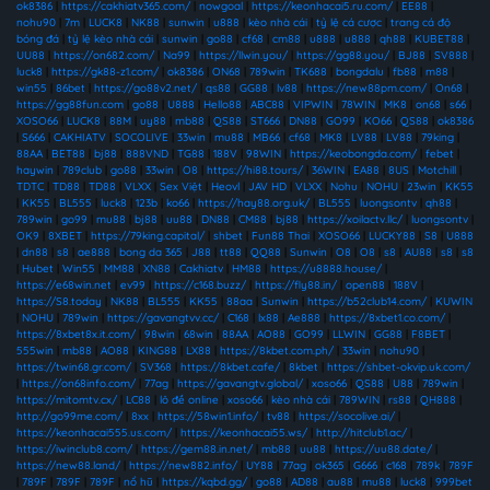
ok8386
|
https://cakhiatv365.com/
|
nowgoal
|
https://keonhacai5.ru.com/
|
EE88
|
nohu90
|
7m
|
LUCK8
|
NK88
|
sunwin
|
u888
|
kèo nhà cái
|
tỷ lệ cá cược
|
trang cá độ
bóng đá
|
tỷ lệ kèo nhà cái
|
sunwin
|
go88
|
cf68
|
cm88
|
u888
|
u888
|
qh88
|
KUBET88
|
UU88
|
https://on682.com/
|
Na99
|
https://llwin.you/
|
https://gg88.you/
|
BJ88
|
SV888
|
luck8
|
https://gk88-z1.com/
|
ok8386
|
ON68
|
789win
|
TK688
|
bongdalu
|
fb88
|
m88
|
win55
|
86bet
|
https://go88v2.net/
|
qs88
|
GG88
|
lv88
|
https://new88pm.com/
|
On68
|
https://gg88fun.com
|
go88
|
U888
|
Hello88
|
ABC88
|
VIPWIN
|
78WIN
|
MK8
|
on68
|
s66
|
XOSO66
|
LUCK8
|
88M
|
uy88
|
mb88
|
QS88
|
ST666
|
DN88
|
GO99
|
KO66
|
QS88
|
ok8386
|
S666
|
CAKHIATV
|
SOCOLIVE
|
33win
|
mu88
|
MB66
|
cf68
|
MK8
|
LV88
|
LV88
|
79king
|
88AA
|
BET88
|
bj88
|
888VND
|
TG88
|
188V
|
98WIN
|
https://keobongda.com/
|
febet
|
haywin
|
789club
|
go88
|
33win
|
O8
|
https://hi88.tours/
|
36WIN
|
EA88
|
8US
|
Motchill
|
TDTC
|
TD88
|
TD88
|
VLXX
|
Sex Việt
|
Heovl
|
JAV HD
|
VLXX
|
Nohu
|
NOHU
|
23win
|
KK55
|
KK55
|
BL555
|
luck8
|
123b
|
ko66
|
https://hay88.org.uk/
|
BL555
|
luongsontv
|
qh88
|
789win
|
go99
|
mu88
|
bj88
|
uu88
|
DN88
|
CM88
|
bj88
|
https://xoilactv.llc/
|
luongsontv
|
OK9
|
8XBET
|
https://79king.capital/
|
shbet
|
Fun88 Thai
|
XOSO66
|
LUCKY88
|
S8
|
U888
|
dn88
|
s8
|
ae888
|
bong da 365
|
J88
|
tt88
|
QQ88
|
Sunwin
|
O8
|
O8
|
s8
|
AU88
|
s8
|
s8
|
Hubet
|
Win55
|
MM88
|
XN88
|
Cakhiatv
|
HM88
|
https://u8888.house/
|
https://e68win.net
|
ev99
|
https://c168.buzz/
|
https://fly88.in/
|
open88
|
188V
|
https://S8.today
|
NK88
|
BL555
|
KK55
|
88aa
|
Sunwin
|
https://b52club14.com/
|
KUWIN
|
NOHU
|
789win
|
https://gavangtvv.cc/
|
C168
|
lx88
|
Ae888
|
https://8xbet1.co.com/
|
https://8xbet8x.it.com/
|
98win
|
68win
|
88AA
|
AO88
|
GO99
|
LLWIN
|
GG88
|
F8BET
|
555win
|
mb88
|
AO88
|
KING88
|
LX88
|
https://8kbet.com.ph/
|
33win
|
nohu90
|
https://twin68.gr.com/
|
SV368
|
https://8kbet.cafe/
|
8kbet
|
https://shbet-okvip.uk.com/
|
https://on68info.com/
|
77ag
|
https://gavangtv.global/
|
xoso66
|
QS88
|
U88
|
789win
|
https://mitomtv.cx/
|
LC88
|
lô đề online
|
xoso66
|
kèo nhà cái
|
789WIN
|
rs88
|
QH888
|
http://go99me.com/
|
8xx
|
https://58win1.info/
|
tv88
|
https://socolive.ai/
|
https://keonhacai555.us.com/
|
https://keonhacai55.ws/
|
http://hitclub1.ac/
|
https://iwinclub8.com/
|
https://gem88.in.net/
|
mb88
|
uu88
|
https://uu88.date/
|
https://new88.land/
|
https://new882.info/
|
UY88
|
77ag
|
ok365
|
G666
|
c168
|
789k
|
789F
|
789F
|
789F
|
789F
|
nổ hũ
|
https://kqbd.gg/
|
go88
|
AD88
|
au88
|
mu88
|
luck8
|
999bet