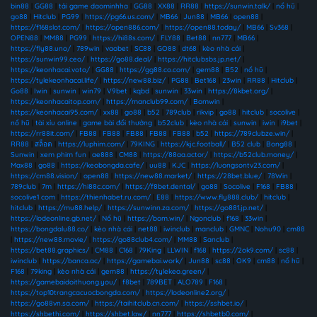
bin88
|
GG88
|
tải game daominhha
|
GG88
|
XX88
|
RR88
|
https://sunwin.talk/
|
nổ hũ
|
go88
|
Hitclub
|
PG99
|
https://pg66.us.com/
|
MB66
|
Jun88
|
MB66
|
open88
|
https://f168slot.com/
|
https://open886.com/
|
https://open88.today/
|
MB66
|
Sv368
|
OPEN88
|
MM88
|
PG99
|
https://hi88s.com/
|
FLY88
|
Bet88
|
nn777
|
MB66
|
https://fly88.uno/
|
789win
|
vaobet
|
SC88
|
GO88
|
dt68
|
kèo nhà cái
|
https://sunwin99.ceo/
|
https://go88.deal/
|
https://hitclubsbs.jp.net/
|
https://keonhacai.voto/
|
GG88
|
https://gg88.co.com/
|
gem88
|
B52
|
nổ hũ
|
https://tylekeonhacai.life/
|
https://new88.biz/
|
PG88
|
Bet168
|
23win
|
RR88
|
Hitclub
|
Go88
|
Iwin
|
sunwin
|
win79
|
V9bet
|
kqbd
|
sunwin
|
33win
|
https://8kbet.org/
|
https://keonhacaitop.com/
|
https://manclub99.com/
|
Bomwin
|
https://keonhacai95.com/
|
xx88
|
go88
|
b52
|
789club
|
rikvip
|
go88
|
hitclub
|
socolive
|
nổ hũ
|
tài xỉu online
|
game bài đổi thưởng
|
b52club
|
kèo nhà cái
|
sunwin
|
iwin
|
i9bet
|
https://rr88it.com/
|
FB88
|
FB88
|
FB88
|
FB88
|
FB88
|
b52
|
https://789clubze.win/
|
RR88
|
สล็อต
|
https://luphim.com/
|
79KING
|
https://kjc.football/
|
B52 club
|
Bong88
|
Sunwin
|
xem phim fun
|
ae888
|
CM88
|
https://88aa.actor/
|
https://b52club.money/
|
Max88
|
go88
|
https://keobongda.cafe/
|
uu88
|
KJC
|
https://luongsontv23.com/
|
https://cm88.vision/
|
open88
|
https://new88.market/
|
https://28bet.blue/
|
78Win
|
789club
|
7m
|
https://hi88c.com/
|
https://f8bet.dental/
|
go88
|
Socolive
|
F168
|
FB88
|
socolive1 com
|
https://thienhabet.ru.com/
|
E88
|
https://www.fly888.club/
|
hitclub
|
hitclub
|
https://mu88.help/
|
https://sunwinn.za.com/
|
https://go881.jp.net/
|
https://lodeonline.gb.net/
|
Nổ hũ
|
https://bom.win/
|
Ngonclub
|
f168
|
33win
|
https://bongdalu88.co/
|
kèo nhà cái
|
net88
|
iwinclub
|
manclub
|
GMNC
|
Nohu90
|
cm88
|
https://new88.movie/
|
https://go88club4.com/
|
MM88
|
Sanclub
|
https://bet88.graphics/
|
CM88
|
C168
|
79King
|
LLWIN
|
f168
|
https://2ok9.com/
|
sc88
|
iwinclub
|
https://banca.ac/
|
https://gamebai.work/
|
Jun88
|
sc88
|
OK9
|
cm88
|
nổ hũ
|
F168
|
79king
|
kèo nhà cái
|
gem88
|
https://tylekeo.green/
|
https://gamebaidoithuong.you/
|
f8bet
|
789BET
|
ALO789
|
F168
|
https://top10trangcacuocbongda.com/
|
https://lodeonline2.org/
|
https://go88vn.sa.com/
|
https://taihitclub.cn.com/
|
https://sshbet.io/
|
https://shbethi.com/
|
https://shbet.law/
|
nn777
|
https://shbetb0.com/
|