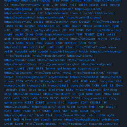
68gamebai
|
https://uu88.nagoya/
|
sc88
|
RR88
|
b52club
|
Kubet
|
https://zowin.it.com
|
O8
|
https://sunwinvv.com/
|
bj 88
|
J188
|
UU88
|
nk88
|
ae888
|
xoso66
|
ee88
|
kqxs.vip
|
https://u888.gallery/
|
QS88
|
https://uy88.com.de/
|
https://uy88.in.net/
|
https://ea88.mex.com/
|
KJC
|
https://hbet.red/
|
LLwin
|
https://hitclub68.cn.com/
|
https://keonhacaitv.io/
|
https://sunwinn.cat/
|
https://sunwin68.cn.com/
|
https://hitclubvn.ch/
|
ok8386
|
https://sc88.link/
|
PG66
|
luckywin
|
https://mm88.report/
|
ON68
|
RR88
|
Kingfun
|
Kèo Nhà Cái
|
O8
|
EA88
|
68WIN
|
MMOO
|
u888ez.com
|
tg88
|
sc88
|
u888
|
u888
|
https://good88.gives/
|
j88
|
f168
|
RR88
|
C168
|
https://hi88com.biz/
|
say88
|
say88
|
28bet
|
ON68
|
https://kkwin.co.com/
|
789f
|
789BET
|
QS88
|
ae888
|
qs88
|
https://m88.actor/
|
bj88
|
8xbet
|
789win
|
https://nohu52.art
|
789win
|
789 club
|
Sunwin
|
GG88
|
NK88
|
FV88
|
Vipwin
|
EA88
|
HITCLUB
|
Go88
|
Vin88
|
https://hitclub88.studio/
|
lc88
|
uu88
|
mb88
|
23win
|
https://789bet7a.com/
|
winvn
|
Ae888
|
xocdia88
|
ao88
|
sodo66
|
https://bj88ac.com/
|
hitclub
|
https://sunwin1.com.co/
|
https://go88a.bid/
|
https://hitclub1.jpn.com/
|
https://iwin.it.com/
|
https://789club63.com/
|
https://rikvipv2.com/
|
https://rikvip3.jp.net/
|
https://keonhacai5.hot/
|
https://gamebaidoithuong1.io/
|
https://sunwin1.jp.net/
|
sunwin
|
Jun88
|
U888
|
U888
|
Sunwin
|
go88com.club
|
haywinvip.jp.net
|
https://fly888y.com/
|
https://go88p.one/
|
iWin68
|
https://go88bet.in.net/
|
nowgoal
|
Mmwin
|
https://c168game.com/
|
zowinmoi.com
|
https://789-club.best
|
https://b52club-
vn.com
|
PG88
|
vf555
|
Fun88dangnhap.net
|
w88
|
w88
|
AU88
|
kubet
|
trang chủ mb88
|
trang chủ au88
|
trang chủ x88
|
trang chủ tg88
|
trang chủ c168
|
XX88
|
xx88
|
S8
|
33win
|
cakhiatv
|
8kbet
|
UY88
|
bet88
|
lô đề online
|
NK88
|
https://nk88.gives/
|
llwin đăng
nhập
|
https://u888bet.live/
|
https://mm88t.dev/
|
s8
|
tg88
|
hz88
|
qs88
|
MB66
|
UU88
|
GO8
|
uu88
|
SC88
|
on68
|
BL555
|
BL555
|
BL555
|
BL555
|
cổng game hitclub
|
cổng
game sunwin
|
8XBET
|
8XBET
|
sunwin nổ hũ
|
thapcam
|
8DAY
|
KING88
|
j88
|
https://qs88.baby/
|
https://c168.guru/
|
uu88
|
hubet
|
sunwin
|
hi88
|
TX88
|
DABET
|
DA88
|
TA88
|
SIN88
|
11BET
|
VIN88
|
DU88
|
9bet
|
bu88
|
Oxbet
|
haywin
|
https://say88vn.site/
|
hitclub
|
99ok
|
https://sunwin29.com/
|
nohu
|
az888
|
ug88
|
ea88
|
S666
|
789win
|
s666
|
sunwin
|
sunwin
|
https://keonhacai5.boats/
|
sv368hn.com
|
SV388
|
Kubet
|
https://alo789apk.app/
|
https://hitclub1.guru/
|
https://b52.ventures/
|