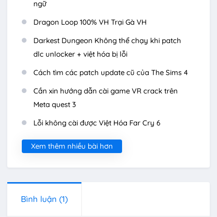
ngữ
Dragon Loop 100% VH Trại Gà VH
Darkest Dungeon Không thể chạy khi patch
dlc unlocker + việt hóa bị lỗi
Cách tìm các patch update cũ của The Sims 4
Cần xin hướng dẫn cài game VR crack trên
Meta quest 3
Lỗi không cài được Việt Hóa Far Cry 6
Xem thêm nhiều bài hơn
Bình luận
(1)