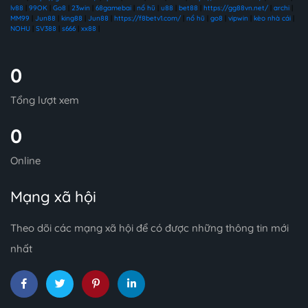
lv88
|
99OK
|
Go8
|
23win
|
68gamebai
|
nổ hũ
|
u88
|
bet88
|
https://gg88vn.net/
|
archi
|
MM99
|
Jun88
|
king88
|
Jun88
|
https://f8betv1.com/
|
nổ hũ
|
go8
|
vipwin
|
kèo nhà cái
|
NOHU
|
SV388
|
s666
|
xx88
|
0
Tổng lượt xem
0
Online
Mạng xã hội
Theo dõi các mạng xã hội để có được những thông tin mới
nhất