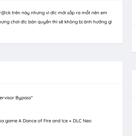
cr@ck trên này nhưng vì dlc mới sắp ra mắt nên em
ng chơi dlc bản quyền thì sẽ không bị ảnh hưởng gì
ervisor Bypass"
của game A Dance of Fire and Ice + DLC Neo