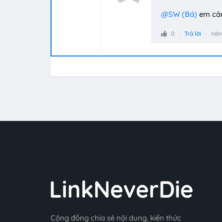
@SW (Bá)
em cả
0
Trả lời
năm
Cộng đồng chia sẻ nội dung, kiến thức