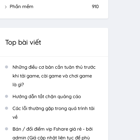
Phần mềm
910
Top bài viết
Những điều cơ bản cần tuân thủ trước
khi tải game, cài game và chơi game
là gì?
Hướng dẫn tắt chặn quảng cáo
Các lỗi thường gặp trong quá trình tải
về
Bán / đổi điểm vip Fshare giá rẻ - bởi
admin (Giá cập nhật liên tục để phù