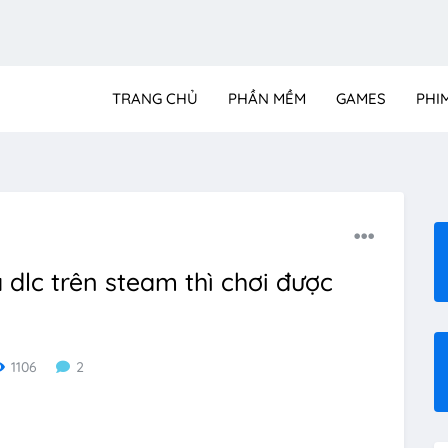
TRANG CHỦ
PHẦN MỀM
GAMES
PHI
dlc trên steam thì chơi được
1106
2