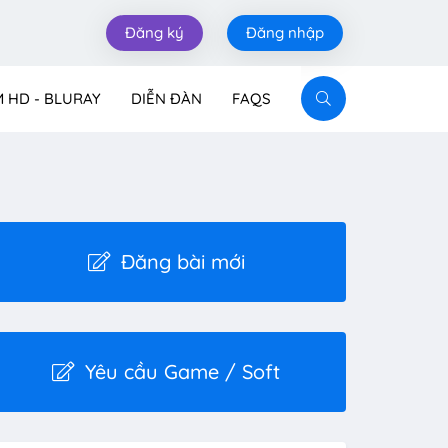
Đăng ký
Đăng nhập
M HD - BLURAY
DIỄN ĐÀN
FAQS
Đăng bài mới
Yêu cầu Game / Soft