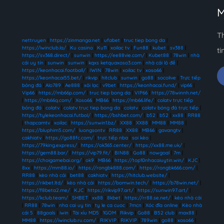
M
T
nettruyen
|
https://zinmanga.net
|
ufabet
|
truc tiep bong da
|
https://iwinclub.la/
|
Ku casino
|
Ku11
|
xoilac tv
|
Fun88
|
kubet
|
sv388
|
ti
https://sv368.direct/
|
sunwin
|
https://ee88vie.com/
|
Kubet88
|
78win
|
nhà
cái uy tín
|
sunwin
|
sunwin
|
kqxs ketquaxoso3.com
|
nhà cái lô đề
|
https://keonhacai.football/
|
IWIN
|
78win
|
xoilac tv
|
xoso66
|
https://keonhacai55.bet/
|
rikvip
|
hitclub
|
sunwin
|
go88
|
socolive
|
Trực tiếp
bóng đá
|
Alo789
|
Ae888
|
xôi lạc
|
v9bet
|
https://keonhacai.fund/
|
vip66
|
Vip66
|
https://mb66p.com/
|
truc tiep bong da
|
VIP66
|
https://78winnh.net/
|
https://mb66q.com/
|
Xoso66
|
MB66
|
https://mb66.life/
|
colatv trực tiếp
bóng đá
|
colatv
|
colatv truc tiep bong da
|
colatv
|
colatv bóng đá trực tiếp
|
https://tylekeonhacai.futbol/
|
https://bshbet.com/
|
b52
|
b52
|
xx88
|
RR88
|
thapcamtv
|
xoilac
|
https://sunwin1.bz/
|
XX88
|
XX88
|
MM88
|
MM88
|
https://bluphim5.com/
|
luongsontv
|
RR88
|
XX88
|
MB66
|
gavangtv
|
cakhiatv
|
https://go88fc.com/
|
trực tiếp nba
|
soi kèo
|
https://79king.express/
|
https://ok365.center/
|
https://xx88.me.uk/
|
https://gem88.bar/
|
https://vip79.fit/
|
BIN88
|
Go88
|
nowgoal
|
7m
|
https://choigamebai.org/
|
ok9
|
MB66
|
https://top10nhacaiuytin.win/
|
KJC
|
8xx
|
https://mm88.io/
|
https://rongbk888.com/
|
https://rongbk666.com/
|
RR88
|
kèo nhà cái
|
bet88
|
cakhiatv
|
https://hitclub.website/
|
https://rikbet.ltd/
|
kèo nhà cái
|
https://bomwin.tech/
|
https://b78win.net/
|
https://f8beta2.me/
|
KJC
|
https://rikvip97.art/
|
https://sunwin97.art/
|
https://kclub.team/
|
SHBET
|
xx88
|
8kbet
|
https://rr88.se.net/
|
kèo nhà cái
|
RR88
|
78win
|
nha cai uy tin
|
ty le ca cuoc
|
7mcn
|
Xóc đĩa online
|
Kèo nhà
cái 5
|
88goals
|
iwin
|
Tài xỉu MD5
|
1GOM
|
Rikvip
|
Go88
|
B52 club
|
max88
|
MM88
|
https://iwinclub.ru.com/
|
RIKVIP
|
RIKVIP
|
789win
|
go88
|
xoso66
|