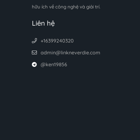
hữu ích về công nghệ và giải trí.
Liên hệ
+16399240320
admin@linkneverdie.com
@ken19856