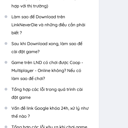
hợp với thị trường)
Làm sao để Download trên
LinkNeverDie và những điều cần phải
biết ?
Sau khi Download xong, làm sao để
cài đặt game?
Game trên LND có chơi được Coop -
Multiplayer - Online không? Nếu có
làm sao để chơi?
Tổng hợp các lỗi trong quá trình cài
đặt game
Vấn đề link Google khóa 24h, xử lý như
thế nào ?
Tổng hợp các lỗi xảy ra khi chơi game