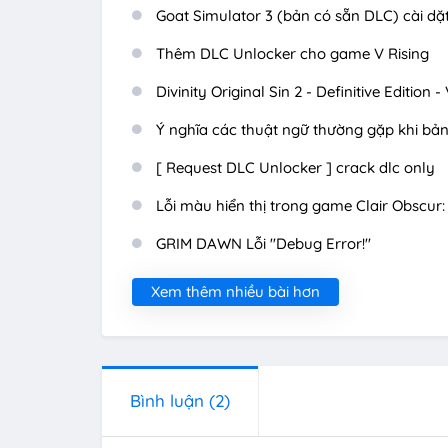
Goat Simulator 3 (bản có sẵn DLC) cài d
Thêm DLC Unlocker cho game V Rising
Divinity Original Sin 2 - Definitive Edition -
Ý nghĩa các thuật ngữ thường gặp khi bản
[ Request DLC Unlocker ] crack dlc only
Lỗi màu hiển thị trong game Clair Obscur: E
GRIM DAWN Lỗi "Debug Error!"
Xem thêm nhiều bài hơn
Bình luận
(2)