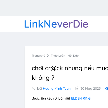
Trang chủ
Thảo Luận - Hỏi Đáp
chơi cr@ck nhưng nếu mua 
không ?
bởi
Hoang Minh Tuan
30 May 2025
được liên kết với bài viết
ELDEN RING