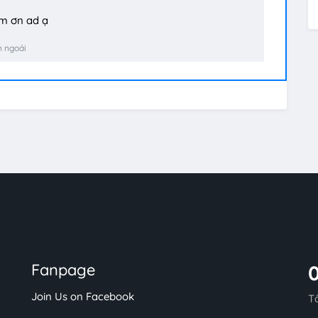
m ơn ad ạ
 ngoái
Fanpage
Join Us on Facebook
T