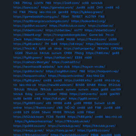
C168
|
79King
|
LLWIN
|
f168
|
https://2ok9.com/
|
sc88
|
iwinclub
|
https://banca.ac/
|
https://gamebai.work/
|
Jun88
|
sc88
|
OK9
|
cm88
|
nổ
hũ
|
F168
|
79king
|
kèo nhà cái
|
gem88
|
https://tylekeo.green/
|
https://gamebaidoithuong.you/
|
f8bet
|
789BET
|
ALO789
|
F168
|
https://top10trangcacuocbongda.com/
|
https://lodeonline2.org/
|
https://go88vn.sa.com/
|
https://taihitclub.cn.com/
|
https://sshbet.io/
|
https://shbethi.com/
|
https://shbet.law/
|
nn777
|
https://shbetb0.com/
|
https://8kbet8.org/
|
https://trangcadobongda.bio/
|
Game bài
|
7m cn
|
23win
|
https://f8bet.luxury/
|
cm88
|
MU88
|
https://78wind.com/
|
UU88
|
https://fly88.select/
|
7M
|
tk88
|
https://o8.ninja/
|
https://keonhacai.cool/
|
https://7mcn.llc/
|
bj88
|
o8
|
okvip
|
https://ok9.property/
|
789WIN
|
OPEN88
|
GG88
|
78win.so
|
hitclub
|
sunwin
|
CM88
|
79king
|
https://hi88.me/
|
go88
|
https://fly88.green/
|
https://ok9bet.net/
|
EE88
|
nk88
|
https://cakhiatv.lifestyle/
|
https://cakhia03.tv/
|
https://keonhacai18.website/
|
iwin club
|
https://haywin-vn.site/
|
https://go88vn.tech/
|
https://say88vn.com/
|
f168
|
https://hoiquantv.vip/
|
https://hoiquantv.site/
|
https://hoiquantv.online/
|
Kèo Nhà Cái
|
https://fly88.gives/
|
cm88
|
Luck8
|
https://ok988.info/
|
jun88
|
nhà cái uy
tín
|
kèo nhà cái
|
https://new88.webcam/
|
BIN88
|
BIN88
|
Rikvip
|
B52club
|
789club
|
789club
|
789club
|
sunwin
|
sunwin
|
sunwin
|
mb66
|
go88
|
sao789
|
hitclub
|
8day
|
sunwin
|
thabet
|
MB66
|
https://ok9.events/
|
ao88
|
ga6789
|
siu88
|
bet88
|
rr88
|
https://o8.style/
|
https://gg88.center/
|
https://fly8889.com/
|
x88
|
MM88
|
ev88
|
yo88
|
MM88
|
Sunwin
|
Lô đề
online
|
https://78wintx.com/
|
c168
|
NỔ HŨ
|
cm88
|
ok9
|
F168
|
Jun88
|
x88
|
cm88
|
b29
|
GG88
|
58win
|
MM88
|
789club
|
sc88
|
F8bet
|
https://b52club.team
|
FC88
|
Red88
|
https://hi88.pink/
|
cm88
|
kèo nhà cái
|
https://tylekeonhacai.top/
|
https://789clubb.uk.net/
|
https://go888.sa.com/
|
https://iwinclub.jp.net/
|
https://hitclubb.jp.net/
|
https://rikvipp.jp.net/
|
https://taixiu.jp.net/
|
https://go88b.co.com/
|
https://789club1.co.com/
|
https://iwinclub86.co.com/
|
MB66
|
good88
|
ko66
|