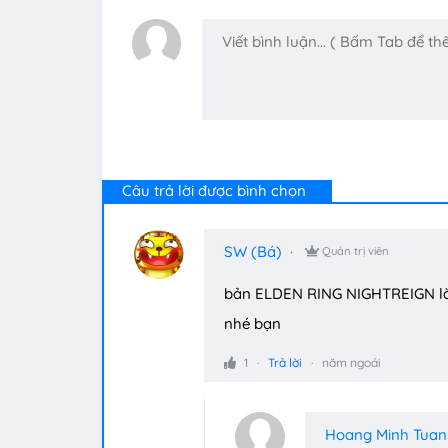
Câu trả lời được bình chọn
SW (Bá)
Quản trị viên
bản ELDEN RING NIGHTREIGN là 
nhé bạn
1
Trả lời
năm ngoái
Hoang Minh Tuan