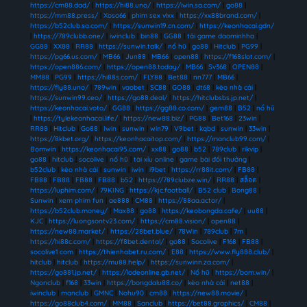
https://cm88.dad/
|
https://hi88.uno/
|
https://iwin.sa.com/
|
go88
|
https://mm88.press/
|
Xoso66
|
phim sex vlxx
|
https://xx88brand.com/
|
https://b52club.sa.com/
|
https://sunwin19.cn.com/
|
https://keonhacai.gdn/
|
https://789clubb.one/
|
iwinclub
|
bin88
|
GG88
|
tải game daominhha
|
GG88
|
XX88
|
RR88
|
https://sunwin.talk/
|
nổ hũ
|
go88
|
Hitclub
|
PG99
|
https://pg66.us.com/
|
MB66
|
Jun88
|
MB66
|
open88
|
https://f168slot.com/
|
https://open886.com/
|
https://open88.today/
|
MB66
|
Sv368
|
OPEN88
|
MM88
|
PG99
|
https://hi88s.com/
|
FLY88
|
Bet88
|
nn777
|
MB66
|
https://fly88.uno/
|
789win
|
vaobet
|
SC88
|
GO88
|
dt68
|
kèo nhà cái
|
https://sunwin99.ceo/
|
https://go88.deal/
|
https://hitclubsbs.jp.net/
|
https://keonhacai.voto/
|
GG88
|
https://gg88.co.com/
|
gem88
|
B52
|
nổ hũ
|
https://tylekeonhacai.life/
|
https://new88.biz/
|
PG88
|
Bet168
|
23win
|
RR88
|
Hitclub
|
Go88
|
Iwin
|
sunwin
|
win79
|
V9bet
|
kqbd
|
sunwin
|
33win
|
https://8kbet.org/
|
https://keonhacaitop.com/
|
https://manclub99.com/
|
Bomwin
|
https://keonhacai95.com/
|
xx88
|
go88
|
b52
|
789club
|
rikvip
|
go88
|
hitclub
|
socolive
|
nổ hũ
|
tài xỉu online
|
game bài đổi thưởng
|
b52club
|
kèo nhà cái
|
sunwin
|
iwin
|
i9bet
|
https://rr88it.com/
|
FB88
|
FB88
|
FB88
|
FB88
|
FB88
|
b52
|
https://789clubze.win/
|
RR88
|
สล็อต
|
https://luphim.com/
|
79KING
|
https://kjc.football/
|
B52 club
|
Bong88
|
Sunwin
|
xem phim fun
|
ae888
|
CM88
|
https://88aa.actor/
|
https://b52club.money/
|
Max88
|
go88
|
https://keobongda.cafe/
|
uu88
|
KJC
|
https://luongsontv23.com/
|
https://cm88.vision/
|
open88
|
https://new88.market/
|
https://28bet.blue/
|
78Win
|
789club
|
7m
|
https://hi88c.com/
|
https://f8bet.dental/
|
go88
|
Socolive
|
F168
|
FB88
|
socolive1 com
|
https://thienhabet.ru.com/
|
E88
|
https://www.fly888.club/
|
hitclub
|
hitclub
|
https://mu88.help/
|
https://sunwinn.za.com/
|
https://go881.jp.net/
|
https://lodeonline.gb.net/
|
Nổ hũ
|
https://bom.win/
|
Ngonclub
|
f168
|
33win
|
https://bongdalu88.co/
|
kèo nhà cái
|
net88
|
iwinclub
|
manclub
|
GMNC
|
Nohu90
|
cm88
|
https://new88.movie/
|
https://go88club4.com/
|
MM88
|
Sanclub
|
https://bet88.graphics/
|
CM88
|