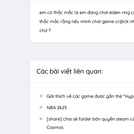
em có thắc mắc là em đang chơi elden ring 
thắc mắc rằng nếu mình chơi game cr@ck như
chứ ?
Các bài viết liên quan:
Giải thích về các game được gắn thẻ "Hyp
NBA 2k23
[share] chia sẻ folder bản quyền steam 
Cosmos