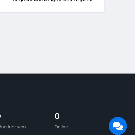
0
0
ổng lượt xem
Online