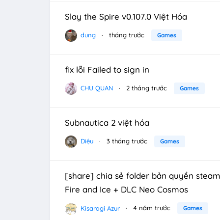
Slay the Spire v0.107.0 Việt Hóa
dung
tháng trước
Games
fix lỗi Failed to sign in
CHU QUAN
2 tháng trước
Games
Subnautica 2 việt hóa
Diệu
3 tháng trước
Games
[share] chia sẻ folder bản quyền ste
Fire and Ice + DLC Neo Cosmos
Kisaragi Azur
4 năm trước
Games