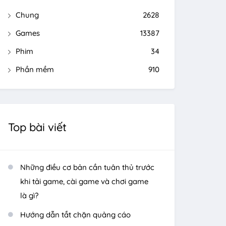
Chung
2628
Games
13387
Phim
34
Phần mềm
910
Top bài viết
Những điều cơ bản cần tuân thủ trước
khi tải game, cài game và chơi game
là gì?
Hướng dẫn tắt chặn quảng cáo