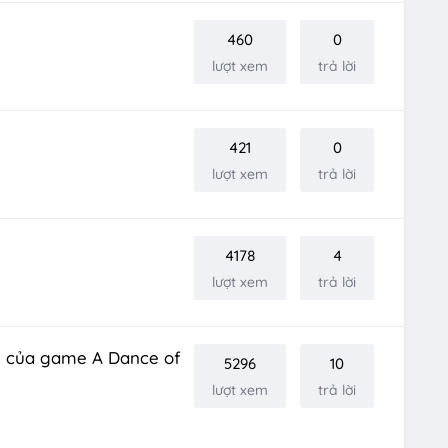
460
0
lượt xem
trả lời
421
0
lượt xem
trả lời
4178
4
lượt xem
trả lời
am của game A Dance of
5296
10
lượt xem
trả lời