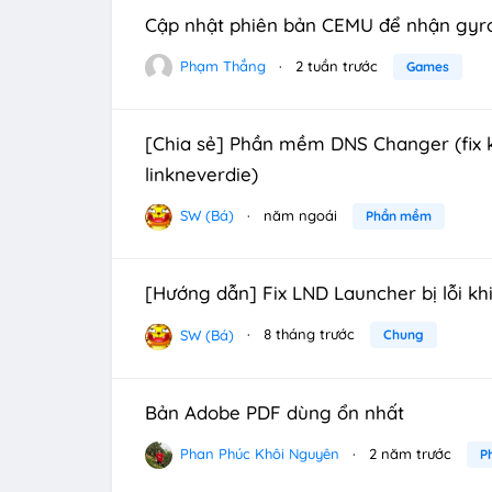
Cập nhật phiên bản CEMU để nhận gyro
Phạm Thắng
2 tuần trước
Games
[Chia sẻ] Phần mềm DNS Changer (fix
linkneverdie)
SW (Bá)
năm ngoái
Phần mềm
[Hướng dẫn] Fix LND Launcher bị lỗi k
SW (Bá)
8 tháng trước
Chung
Bản Adobe PDF dùng ổn nhất
Phan Phúc Khôi Nguyên
2 năm trước
P