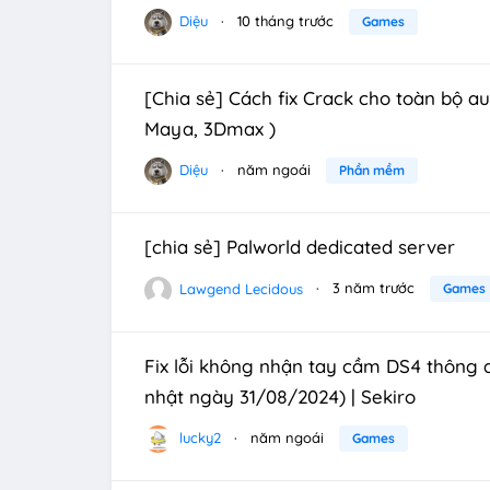
Diệu
10 tháng trước
Games
[Chia sẻ] Cách fix Crack cho toàn bộ au
Maya, 3Dmax )
Diệu
năm ngoái
Phần mềm
[chia sẻ] Palworld dedicated server
Lawgend Lecidous
3 năm trước
Games
Fix lỗi không nhận tay cầm DS4 thông
nhật ngày 31/08/2024) | Sekiro
lucky2
năm ngoái
Games