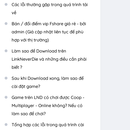
Các lỗi thường gặp trong quá trình tải
về
Bán / đổi điểm vip Fshare giá rẻ - bởi
admin (Giá cập nhật liên tục để phù
hợp với thị trường)
Làm sao để Download trên
LinkNeverDie và những điều cần phải
biết ?
Sau khi Download xong, làm sao để
cài đặt game?
Game trên LND có chơi được Coop -
Multiplayer - Online không? Nếu có
làm sao để chơi?
Tổng hợp các lỗi trong quá trình cài