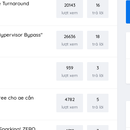
e Turnaround
20143
16
lượt xem
trả lời
Hypervisor Bypass"
26636
18
lượt xem
trả lời
939
3
lượt xem
trả lời
ree cho ae cần
4782
5
lượt xem
trả lời
 Sparking! ZERO