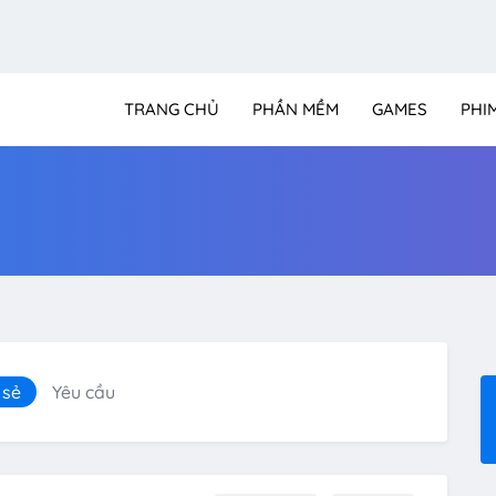
TRANG CHỦ
PHẦN MỀM
GAMES
PHI
 sẻ
Yêu cầu