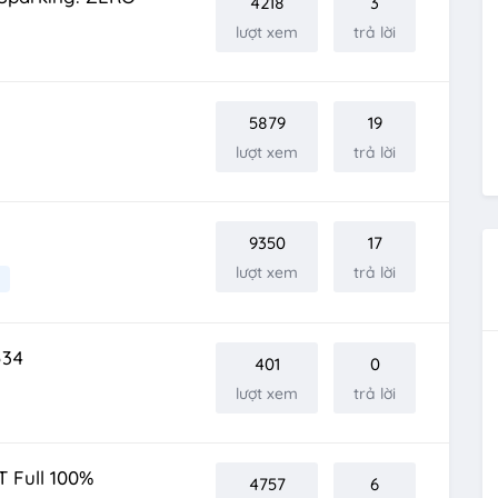
4218
3
lượt xem
trả lời
5879
19
lượt xem
trả lời
9350
17
lượt xem
trả lời
534
401
0
lượt xem
trả lời
 Full 100%
4757
6