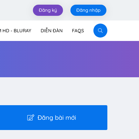
Đăng ký
Đăng nhập
M HD - BLURAY
DIỄN ĐÀN
FAQS
Đăng bài mới