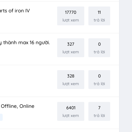
rts of iron IV
17770
11
lượt xem
trả lời
 thành max 16 người.
327
0
lượt xem
trả lời
328
0
lượt xem
trả lời
ffline, Online
6401
7
lượt xem
trả lời