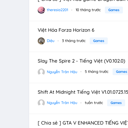
theresia2201
10 tháng trước
Games
Việt Hóa Forza Horizon 6
Diệu
3 tháng trước
Games
Slay The Spire 2 - Tiếng Việt (V0.102.0)
Nguyễn Trân Hậu
5 tháng trước
Games
Shift At Midnight Tiếng Việt V1.01.0723.1
Nguyễn Trân Hậu
tuần trước
Games
[ Chia sẻ ] GTA V ENHANCED TIẾNG VIỆT