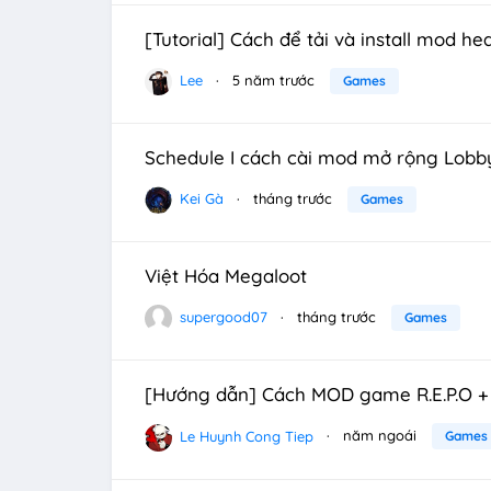
[Tutorial] Cách để tải và install mod hea
Lee
5 năm trước
Games
Schedule I cách cài mod mở rộng Lobby
Kei Gà
tháng trước
Games
Việt Hóa Megaloot
supergood07
tháng trước
Games
[Hướng dẫn] Cách MOD game R.E.P.O + O
Le Huynh Cong Tiep
năm ngoái
Games