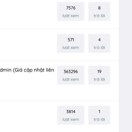
7576
8
lượt xem
trả lời
571
4
lượt xem
trả lời
admin (Giá cập nhật liên
363296
19
lượt xem
trả lời
3814
1
lượt xem
trả lời