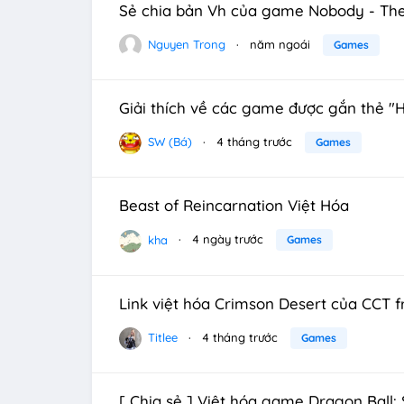
Sẻ chia bản Vh của game Nobody - Th
Nguyen Trong
năm ngoái
Games
Giải thích về các game được gắn thẻ "
SW (Bá)
4 tháng trước
Games
Beast of Reincarnation Việt Hóa
kha
4 ngày trước
Games
Link việt hóa Crimson Desert của CCT f
Titlee
4 tháng trước
Games
[ Chia sẻ ] Việt hóa game Dragon Ball: