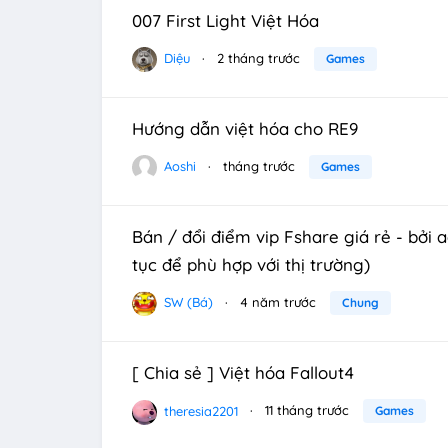
007 First Light Việt Hóa
Diệu
2 tháng trước
Games
Hướng dẫn việt hóa cho RE9
Aoshi
tháng trước
Games
Bán / đổi điểm vip Fshare giá rẻ - bởi 
tục để phù hợp với thị trường)
SW (Bá)
4 năm trước
Chung
[ Chia sẻ ] Việt hóa Fallout4
theresia2201
11 tháng trước
Games