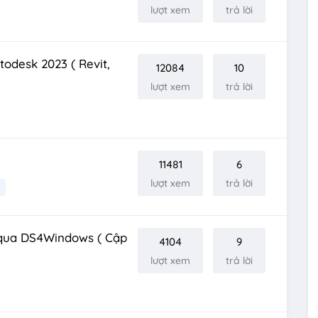
lượt xem
trả lời
todesk 2023 ( Revit,
12084
10
lượt xem
trả lời
11481
6
lượt xem
trả lời
 qua DS4Windows ( Cập
4104
9
lượt xem
trả lời