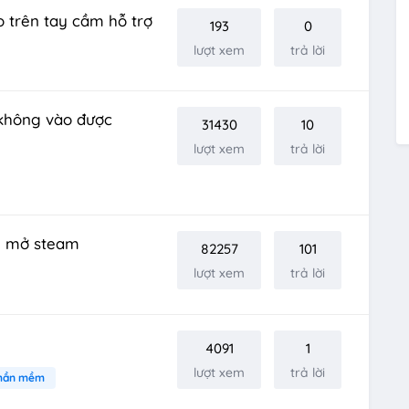
 trên tay cầm hỗ trợ
193
0
lượt xem
trả lời
 không vào được
31430
10
lượt xem
trả lời
hi mở steam
82257
101
lượt xem
trả lời
4091
1
lượt xem
trả lời
hần mềm