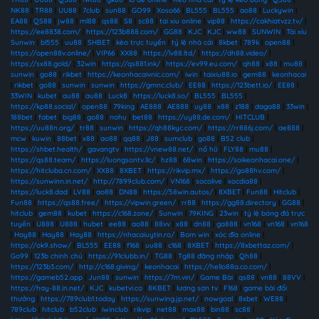
NK88
|
TR88
|
UU88
|
7club
|
sun88
|
GO99
|
Xoso66
|
BL555
|
BL555
|
ao88
|
Luckywin
|
EA88
|
QS88
|
jw88
|
ml88
|
qs88
|
S8
|
sc88
|
tai xiu online
|
vip88
|
https://cakhiatvzz.tv/
|
https://ee8838.com/
|
https://123b888.com/
|
GG88
|
KJC
|
KJC
|
ww88
|
SUNWIN
|
Tài xỉu
Sunwin
|
bl555
|
uu88
|
SHBET
|
kèo trực tuyến
|
tỷ lệ nhà cái
|
8kbet
|
789k
|
open88
|
https://open88v.online/
|
VIP66
|
XX88
|
https://lv88.ltd/
|
https://dh88.video/
|
https://sx88.gold/
|
32win
|
https://qs881.ink/
|
https://ev99.eu.com/
|
qh88
|
x88
|
mu88
|
sunwin
|
go88
|
rikbet
|
https://keonhacaivnic.com/
|
iwin
|
taixiu88.io
|
gem88
|
keonhacai
|
rikbet
|
go88
|
sunwin
|
sunwin
|
https://gmnc.club/
|
EE88
|
https://123bett.io/
|
EE88
|
33WIN
|
kubet
|
au88
|
au88
|
Luck8
|
https://luck8.so/
|
BL555
|
BL555
|
https://kp88.social/
|
open88
|
79king
|
AE888
|
AE888
|
uy88
|
x88
|
z188
|
daga88
|
33win
|
188bet
|
fabet
|
big88
|
go88
|
nohu
|
bet88
|
https://uy88.de.com/
|
HITCLUB
|
https://uu88n.org/
|
tr88
|
sunwin
|
https://qh88kyc.com/
|
https://rr886j.com/
|
ae888
|
mcw
|
kuwin
|
88bet
|
x88
|
ao88
|
qq88
|
J88
|
sumclub
|
go88
|
B52 club
|
https://shbet.health/
|
gavangtv
|
https://vnew88.net/
|
nổ hũ
|
FLY88
|
mu88
|
https://qs88.team/
|
https://luongsontv.llc/
|
hz88
|
68win
|
https://soikeonhacai.one/
|
https://hitcluba.cn.com/
|
XX88
|
8XBET
|
https://rikvip.mx/
|
https://go88hv.com/
|
https://sunwinn.in.net/
|
http://7899club.com/
|
VN168
|
socolive
|
xocdia88
|
https://luck8.dad
|
LV88
|
ao88
|
DN88
|
https://58win.autos/
|
8XBET
|
Fun88
|
Hitclub
|
Fun88
|
https://qs88.free/
|
https://vipwin.green/
|
rr88
|
https://gg88.directory
|
GG88
|
hitclub
|
gem88
|
kubet
|
https://c168.zone/
|
Sunwin
|
79KING
|
23win
|
tỷ lệ bóng đá trực
tuyến
|
U888
|
U888
|
hubet
|
ee88
|
ao88
|
88vv
|
x88
|
dn88
|
ga888
|
vn168
|
vn168
|
vn168
|
Hay88
|
Hay88
|
Hay88
|
https://nhacaiuytin.ro/
|
Bom win
|
xóc đĩa online
|
https://ok9.show/
|
BL555
|
EE88
|
f168
|
uu88
|
c168
|
8XBET
|
https://8xbettaz.com/
|
Go99
|
123b chính chủ
|
https://91clubb.in/
|
TG88
|
Tg88 đăng nhập
|
Qh88
|
https://123b3.com/
|
http://c168.giving/
|
keonhacai
|
https://hello88a.co.com/
|
https://gameb52.app
|
Jun88
|
sunwin
|
https://7m.vin/
|
Game Bài
|
qs88
|
vn88
|
88VV
|
https://hay-88.in.net/
|
KJC
|
kubetvi.co
|
8KBET
|
lương sơn tv
|
F168
|
game bài đổi
thưởng
|
https://789club1.today
|
https://sunwing.jp.net/
|
nowgoal
|
8xbet
|
WE88
|
789club
|
hitclub
|
b52club
|
iwinclub
|
rikvip
|
net88
|
max88
|
bin88
|
sc88
|