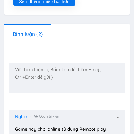
Xem thêm nhiều bài hơn
Bình luận
(2)
Nghia
Quản trị viên
Game này chơi online sử dụng Remote play