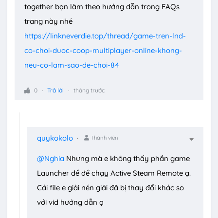
together bạn làm theo hướng dẫn trong FAQs
trang này nhé
https://linkneverdie.top/thread/game-tren-lnd-
co-choi-duoc-coop-multiplayer-online-khong-
neu-co-lam-sao-de-choi-84
0
Trả lời
tháng trước
quykokolo
Thành viên
@Nghia
Nhưng mà e không thấy phần game
Launcher để để chạy Active Steam Remote ạ.
Cái file e giải nén giải đã bị thay đổi khác so
với vid hướng dẫn ạ