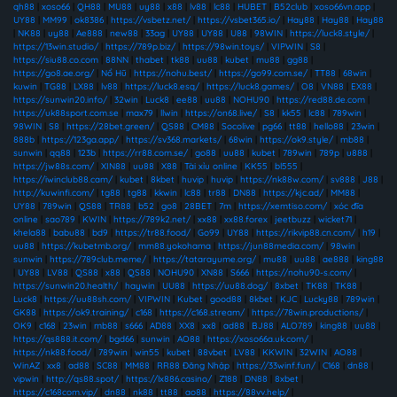
qh88
|
xoso66
|
QH88
|
MU88
|
uy88
|
x88
|
lv88
|
lc88
|
HUBET
|
B52club
|
xoso66vn.app
|
UY88
|
MM99
|
ok8386
|
https://vsbetz.net/
|
https://vsbet365.io/
|
Hay88
|
Hay88
|
Hay88
|
NK88
|
uy88
|
Ae888
|
new88
|
33ag
|
UY88
|
UY88
|
U88
|
98WIN
|
https://luck8.style/
|
https://13win.studio/
|
https://789p.biz/
|
https://98win.toys/
|
VIPWIN
|
S8
|
https://siu88.co.com
|
88NN
|
thabet
|
tk88
|
uu88
|
kubet
|
mu88
|
gg88
|
https://go8.ae.org/
|
Nổ Hũ
|
https://nohu.best/
|
https://go99.com.se/
|
TT88
|
68win
|
kuwin
|
TG88
|
LX88
|
lv88
|
https://luck8.esq/
|
https://luck8.games/
|
O8
|
VN88
|
EX88
|
https://sunwin20.info/
|
32win
|
Luck8
|
ee88
|
uu88
|
NOHU90
|
https://red88.de.com
|
https://uk88sport.com.se
|
max79
|
llwin
|
https://on68.live/
|
S8
|
kk55
|
lc88
|
789win
|
98WIN
|
S8
|
https://28bet.green/
|
QS88
|
CM88
|
Socolive
|
pg66
|
tt88
|
hello88
|
23win
|
888b
|
https://123ga.app/
|
https://sv368.markets/
|
68win
|
https://ok9.style/
|
mb88
|
sunwin
|
qq88
|
123b
|
https://rr88.com.se/
|
go88
|
uu88
|
kubet
|
789win
|
789p
|
u888
|
https://jw88s.com/
|
XIN88
|
uu88
|
X88
|
Tài xỉu online
|
KK55
|
bl555
|
https://iwinclub88.cam/
|
kubet
|
8kbet
|
huvip
|
huvip
|
https://nk88w.com/
|
sv888
|
J88
|
http://kuwinfi.com/
|
tg88
|
tg88
|
kkwin
|
lc88
|
tr88
|
DN88
|
https://kjc.ad/
|
MM88
|
UY88
|
789win
|
QS88
|
TR88
|
b52
|
go8
|
28BET
|
7m
|
https://xemtiso.com/
|
xóc đĩa
online
|
sao789
|
KWIN
|
https://789k2.net/
|
xx88
|
xx88.forex
|
jeetbuzz
|
wicket71
|
khela88
|
babu88
|
bd9
|
https://tr88.food/
|
Go99
|
UY88
|
https://rikvip88.cn.com/
|
h19
|
uu88
|
https://kubetmb.org/
|
mm88.yokohama
|
https://jun88media.com/
|
98win
|
sunwin
|
https://789club.meme/
|
https://tatarayume.org/
|
mu88
|
uu88
|
ae888
|
king88
|
UY88
|
LV88
|
QS88
|
x88
|
QS88
|
NOHU90
|
XN88
|
S666
|
https://nohu90-s.com/
|
https://sunwin20.health/
|
haywin
|
UU88
|
https://uu88.dog/
|
8xbet
|
TK88
|
TK88
|
Luck8
|
https://uu88sh.com/
|
VIPWIN
|
Kubet
|
good88
|
8kbet
|
KJC
|
Lucky88
|
789win
|
GK88
|
https://ok9.training/
|
c168
|
https://c168.stream/
|
https://78win.productions/
|
OK9
|
c168
|
23win
|
mb88
|
s666
|
AD88
|
XX8
|
xx8
|
ad88
|
BJ88
|
ALO789
|
king88
|
uu88
|
https://qs888.it.com/
|
bgd66
|
sunwin
|
AO88
|
https://xoso66a.uk.com/
|
https://nk88.food/
|
789win
|
win55
|
kubet
|
88vbet
|
LV88
|
KKWIN
|
32WIN
|
AO88
|
WinAZ
|
xx8
|
ad88
|
SC88
|
MM88
|
RR88 Đăng Nhập
|
https://33winf.fun/
|
C168
|
dn88
|
vipwin
|
http://qs88.spot/
|
https://lx886.casino/
|
Z188
|
DN88
|
8xbet
|
https://c168com.vip/
|
dn88
|
nk88
|
tt88
|
ao88
|
https://88vv.help/
|