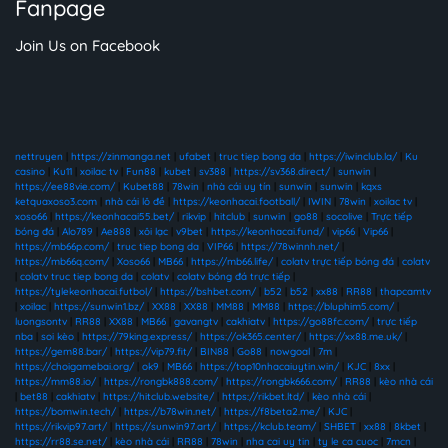
Fanpage
Join Us on Facebook
nettruyen
|
https://zinmanga.net
|
ufabet
|
truc tiep bong da
|
https://iwinclub.la/
|
Ku
casino
|
Ku11
|
xoilac tv
|
Fun88
|
kubet
|
sv388
|
https://sv368.direct/
|
sunwin
|
https://ee88vie.com/
|
Kubet88
|
78win
|
nhà cái uy tín
|
sunwin
|
sunwin
|
kqxs
ketquaxoso3.com
|
nhà cái lô đề
|
https://keonhacai.football/
|
IWIN
|
78win
|
xoilac tv
|
xoso66
|
https://keonhacai55.bet/
|
rikvip
|
hitclub
|
sunwin
|
go88
|
socolive
|
Trực tiếp
bóng đá
|
Alo789
|
Ae888
|
xôi lạc
|
v9bet
|
https://keonhacai.fund/
|
vip66
|
Vip66
|
https://mb66p.com/
|
truc tiep bong da
|
VIP66
|
https://78winnh.net/
|
https://mb66q.com/
|
Xoso66
|
MB66
|
https://mb66.life/
|
colatv trực tiếp bóng đá
|
colatv
|
colatv truc tiep bong da
|
colatv
|
colatv bóng đá trực tiếp
|
https://tylekeonhacai.futbol/
|
https://bshbet.com/
|
b52
|
b52
|
xx88
|
RR88
|
thapcamtv
|
xoilac
|
https://sunwin1.bz/
|
XX88
|
XX88
|
MM88
|
MM88
|
https://bluphim5.com/
|
luongsontv
|
RR88
|
XX88
|
MB66
|
gavangtv
|
cakhiatv
|
https://go88fc.com/
|
trực tiếp
nba
|
soi kèo
|
https://79king.express/
|
https://ok365.center/
|
https://xx88.me.uk/
|
https://gem88.bar/
|
https://vip79.fit/
|
BIN88
|
Go88
|
nowgoal
|
7m
|
https://choigamebai.org/
|
ok9
|
MB66
|
https://top10nhacaiuytin.win/
|
KJC
|
8xx
|
https://mm88.io/
|
https://rongbk888.com/
|
https://rongbk666.com/
|
RR88
|
kèo nhà cái
|
bet88
|
cakhiatv
|
https://hitclub.website/
|
https://rikbet.ltd/
|
kèo nhà cái
|
https://bomwin.tech/
|
https://b78win.net/
|
https://f8beta2.me/
|
KJC
|
https://rikvip97.art/
|
https://sunwin97.art/
|
https://kclub.team/
|
SHBET
|
xx88
|
8kbet
|
https://rr88.se.net/
|
kèo nhà cái
|
RR88
|
78win
|
nha cai uy tin
|
ty le ca cuoc
|
7mcn
|