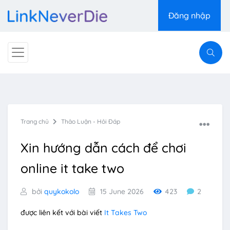
Đăng nhập
Trang chủ
Thảo Luận - Hỏi Đáp
Xin hướng dẫn cách để chơi
online it take two
bởi
quykokolo
15 June 2026
423
2
được liên kết với bài viết
It Takes Two