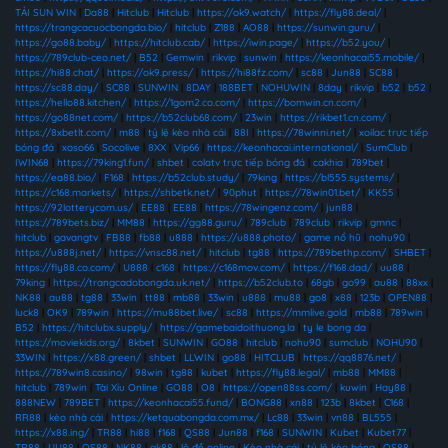
TẢI SUN WIN
|
Da88
|
Hitclub
|
Hitclub
|
https://ok9.watch/
|
https://fly88.deal/
|
https://trangcacuocbongda.bio/
|
hitclub
|
Z188
|
AO88
|
https://sunwin.guru/
|
https://go88.baby/
|
https://hitclub.cab/
|
https://iwin.page/
|
https://b52.you/
|
https://789club-ceo.net/
|
B52
|
Gemwin
|
rikvip
|
sunwin
|
https://keonhacai55.mobile/
|
https://hi88.chat/
|
https://ok9.press/
|
https://hi88fz.com/
|
sc88
|
Jun88
|
SC88
|
https://sc88.day/
|
SC88
|
SUNWIN
|
8DAY
|
188BET
|
NOHUWIN
|
8day
|
rikvip
|
b52
|
b52
|
https://hello88.kitchen/
|
https://1gom2.co.com/
|
https://bomwin.cn.com/
|
https://go88net.com/
|
https://b52club68.com/
|
23win
|
https://rikbet1.cn.com/
|
https://8xbetlt.com/
|
m88
|
tỷ lệ kèo nhà cái
|
88I
|
https://78winni.net/
|
xoilac trực tiếp
bóng đá
|
xoso66
|
Socolive
|
8XX
|
Vip66
|
https://keonhacai.international/
|
SumClub
|
IWIN68
|
https://79king1.fun/
|
shbet
|
colatv trực tiếp bóng đá
|
cakhia
|
789bet
|
https://ea88.bio/
|
F168
|
https://b52club.study/
|
79king
|
https://bl555.systems/
|
https://c168.markets/
|
https://shbetk.net/
|
90phut
|
https://78win01.bet/
|
KK55
|
https://92lotterycom.us/
|
EE88
|
EE88
|
https://78wingenz.com/
|
jun88
|
https://789bets.biz/
|
MM88
|
https://gg88.guru/
|
789club
|
789club
|
rikvip
|
gmnc
|
hitclub
|
gavangtv
|
FB88
|
fb88
|
u888
|
https://u888.photo/
|
game nổ hũ
|
nohu90
|
https://u888j.net/
|
https://vnsc88.net/
|
hitclub
|
tg88
|
https://789bethp.com/
|
SHBET
|
https://fly88.co.com/
|
U888
|
c168
|
https://c168mov.com/
|
https://f168.dad/
|
uu88
|
79king
|
https://trangcadobongda.uk.net/
|
https://b52club.to
|
68gb
|
go99
|
au88
|
88xx
|
NK88
|
au88
|
tg88
|
33win
|
tt88
|
mb88
|
33win
|
u888
|
mu88
|
go8
|
x88
|
123b
|
OPEN88
|
luck8
|
OK9
|
789win
|
https://mu88bet.live/
|
sc88
|
https://mmlive.gold
|
mb88
|
789win
|
B52
|
https://hitclubx.supply/
|
https://gamebaidoithuong.la
|
ty le bong da
|
https://moviekids.org/
|
8kbet
|
SUNWIN
|
GO88
|
hitclub
|
nohu90
|
sumclub
|
NOHU90
|
33WIN
|
https://x88.green/
|
shbet
|
LLWIN
|
go88
|
HITCLUB
|
https://qq8876.net/
|
https://789win8.casino/
|
98win
|
tg88
|
kubet
|
https://fly88.legal/
|
mb88
|
MM88
|
hitclub
|
789win
|
Tài Xỉu Online
|
GO88
|
O8
|
https://open88ss.com/
|
kuwin
|
Hay88
|
888NEW
|
789BET
|
https://keonhacai55.fund/
|
BONG88
|
xn88
|
123b
|
8kbet
|
C168
|
RR88
|
kèo nhà cái
|
https://ketquabongda.com.mx/
|
Lc88
|
33win
|
vn88
|
BL555
|
https://x88.ing/
|
TR88
|
hi88
|
f168
|
QS88
|
Jun88
|
f168
|
SUNWIN
|
Kubet
|
Kubet77
|
TR88
|
UU88
|
QS88
|
NK88
|
gk88
|
lô đề online
|
Kèo nhà cái
|
tỷ lệ kèo bóng
|
QS88
|