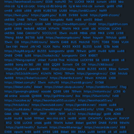
https://keonhacai5.ru.com/
|
EE88
|
nohu90
|
7m
|
LUCK8
|
NK88
|
sunwin
|
u888
|
kèo
nhà cái
|
tỷ lệ cá cược
|
trang cá độ bóng đá
|
tỷ lệ kèo nhà cái
|
sunwin
|
go88
|
cf68
|
cm88
|
u888
|
u888
|
qh88
|
KUBET88
|
UU88
|
https://on682.com/
|
Na99
|
https://llwin.you/
|
https://gg88.you/
|
BJ88
|
SV888
|
luck8
|
https://gk88-z1.com/
|
ok8386
|
ON68
|
789win
|
TK688
|
bongdalu
|
fb88
|
m88
|
win55
|
86bet
|
https://go88v2.net/
|
GG88
|
lv88
|
https://new88pm.com/
|
On68
|
https://gg88fun.com
|
go88
|
U888
|
Hello88
|
ABC88
|
VIPWIN
|
78WIN
|
MK8
|
on68
|
s66
|
XOSO66
|
LUCK8
|
ok8386
|
S666
|
CAKHIATV
|
SOCOLIVE
|
33win
|
mu88
|
MB66
|
cf68
|
MK8
|
LV88
|
LV88
|
79king
|
88AA
|
BET88
|
bj88
|
https://keobongda.com/
|
febet
|
haywin
|
789club
|
go88
|
33win
|
O8
|
https://hi88.tours/
|
36WIN
|
EA88
|
8US
|
Motchill
|
TDTC
|
TD88
|
TD88
|
VLXX
|
Sex Việt
|
Heovl
|
JAV HD
|
VLXX
|
Nohu
|
KK55
|
KK55
|
BL555
|
luck8
|
123b
|
ko66
|
https://hay88.org.uk/
|
BL555
|
luongsontv
|
qh88
|
789win
|
go99
|
mu88
|
bj88
|
uu88
|
DN88
|
CM88
|
bj88
|
https://xoilactv.llc/
|
luongsontv
|
OK9
|
8XBET
|
https://79king.capital/
|
shbet
|
Fun88 Thai
|
XOSO66
|
LUCKY88
|
S8
|
U888
|
dn88
|
s8
|
ae888
|
bong da 365
|
J88
|
tt88
|
QQ88
|
Sunwin
|
O8
|
O8
|
https://c168.buzz/
|
https://fly88.in/
|
open88
|
188V
|
https://S8.today
|
NK88
|
BL555
|
KK55
|
88aa
|
Sunwin
|
https://b52club14.com/
|
KUWIN
|
NOHU
|
789win
|
https://gavangtvv.cc/
|
C168
|
hitclub
|
Ae888
|
https://8xbet1.co.com/
|
https://8xbet8x.it.com/
|
98win
|
KING88
|
LX88
|
https://8kbet.com.ph/
|
33win
|
nohu90
|
https://twin68.gr.com/
|
SV368
|
https://8kbet.cafe/
|
8kbet
|
https://shbet-okvip.uk.com/
|
https://on68info.com/
|
77ag
|
https://gavangtv.global/
|
xoso66
|
QS88
|
U88
|
789win
|
https://mitomtv.cx/
|
LC88
|
lô
đề online
|
xoso66
|
QH888
|
http://go99me.com/
|
8xx
|
https://58win1.info/
|
tv88
|
https://socolive.ai/
|
https://keonhacai555.us.com/
|
https://keonhacai55.ws/
|
http://hitclub1.ac/
|
https://iwinclub8.com/
|
https://gem88.in.net/
|
mb88
|
uu88
|
https://uu88.date/
|
https://new88.land/
|
https://new882.info/
|
UY88
|
77ag
|
ok365
|
G666
|
c168
|
789k
|
789F
|
789F
|
789F
|
789F
|
nổ hũ
|
https://kqbd.gg/
|
go88
|
AD88
|
au88
|
mu88
|
luck8
|
999bet
|
kèo nhà cái 5
|
red88
|
vic88
|
OKWINTV
|
luckywin
|
RIKVIP
|
B52
|
123B
|
LUCK8
|
st666
|
go88
|
78WIN
|
kubet
|
8kbet
|
ga6789
|
DN88
|
FLY88
|
98WIN
|
https://qs88.health/
|
Sunwin
|
https://new88.energy/
|
https://viscard.de.com/
|
X88
|
EX88
|
vipwin
|
tr88
|
qs88
|
UY88
|
U88
|
8kbet
|
88I
|
88AA
|
uu88
|
bet88
|
s8
|
s8
|
ao88
|