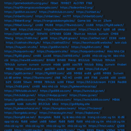
https://gamebaidoithuong.you/
|
f8bet
|
789BET
|
ALO789
|
F168
|
https://top10trangcacuocbongda.com/
|
https://lodeonline2.org/
|
https://go88vn.sa.com/
|
https://taihitclub.cn.com/
|
https://sshbet.io/
|
https://shbethi.com/
|
https://shbet.law/
|
nn777
|
https://shbetb0.com/
|
https://8kbet8.org/
|
https://trangcadobongda.bio/
|
Game bài
|
7m cn
|
23win
|
https://f8bet.luxury/
|
cm88
|
MU88
|
https://78wind.com/
|
UU88
|
https://fly88.select/
|
7M
|
tk88
|
https://o8.ninja/
|
https://keonhacai.cool/
|
https://7mcn.llc/
|
bj88
|
o8
|
okvip
|
https://ok9.property/
|
789WIN
|
OPEN88
|
GG88
|
78win.so
|
hitclub
|
sunwin
|
CM88
|
79king
|
https://hi88.me/
|
go88
|
https://fly88.green/
|
https://ok9bet.net/
|
EE88
|
nk88
|
https://cakhiatv.lifestyle/
|
https://cakhia03.tv/
|
https://keonhacai18.website/
|
iwin club
|
https://haywin-vn.site/
|
https://go88vn.tech/
|
https://say88vn.com/
|
f168
|
https://hoiquantv.vip/
|
https://hoiquantv.site/
|
https://hoiquantv.online/
|
Kèo Nhà Cái
|
https://fly88.gives/
|
cm88
|
Luck8
|
https://ok988.info/
|
jun88
|
nhà cái uy tín
|
kèo nhà
cái
|
https://new88.webcam/
|
BIN88
|
BIN88
|
Rikvip
|
B52club
|
789club
|
789club
|
789club
|
sunwin
|
sunwin
|
sunwin
|
mb66
|
go88
|
sao789
|
hitclub
|
8day
|
sunwin
|
thabet
|
MB66
|
https://ok9.events/
|
ga6789
|
siu88
|
bet88
|
rr88
|
https://o8.style/
|
https://gg88.center/
|
https://fly8889.com/
|
x88
|
MM88
|
ev88
|
yo88
|
MM88
|
Sunwin
|
Lô đề online
|
https://78wintx.com/
|
c168
|
NỔ HŨ
|
cm88
|
ok9
|
F168
|
Jun88
|
x88
|
cm88
|
b29
|
GG88
|
58win
|
MM88
|
789club
|
sc88
|
F8bet
|
https://b52club.team
|
FC88
|
Red88
|
https://hi88.pink/
|
cm88
|
kèo nhà cái
|
https://tylekeonhacai.top/
|
https://789clubb.uk.net/
|
https://go888.sa.com/
|
https://iwinclub.jp.net/
|
https://hitclubb.jp.net/
|
https://rikvipp.jp.net/
|
https://taixiu.jp.net/
|
https://go88b.co.com/
|
https://789club1.co.com/
|
https://iwinclub86.co.com/
|
MB66
|
good88
|
ko66
|
nohu90
|
B52Club
|
k8cc
|
https://go88play.site
|
https://tylekeonhacai.vin/
|
https://bongdaso.team/
|
https://7m.band/
|
https://bongdalu.army/
|
https://nhacaiuytin.moi/
|
https://kqbd.one/
|
https://bong88.se.net/
|
Bongdalu
|
fb88
|
tỷ lệ kèo nhà cái
|
trang cá cược uy tín
|
lô đề
|
app tài xỉu
|
fb88
|
vsbet
|
uk88
|
fabet
|
fb88
|
fb88
|
fb88
|
nhà cái uy tín
|
nhà cái uy tín
|
nhà cái uy tín
|
nhà cái uy tín
|
nhà cái uy tín
|
nhà cái uy tín
|
https://7mcn.voto/
|
QS88
|
cm88
|
https://qq88.media/
|
https://ok99678.com/
|
77win
|
88XX
|
Rikvip
|
V9Bet
|
SC88
|