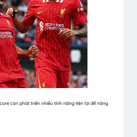
core còn phát triển nhiều tính năng tiện lợi để nâng