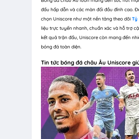
Bóng đá châu Âu luôn mang đến sức hút mạn
đấu hấp dẫn và các màn đối đầu đỉnh cao. Để
chọn Uniscore như một nền tảng theo dõi
Tỷ
liệu trực tuyến nhanh, chuẩn xác và hỗ trợ cập
kết quả trận đấu, Uniscore còn mang đến nhiề
bóng đá toàn diện.
Tin tức bóng đá châu Âu Uniscore gi