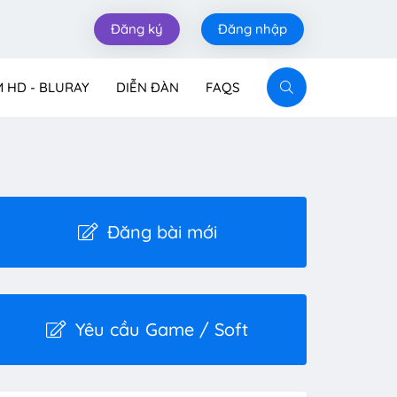
Đăng ký
Đăng nhập
M HD - BLURAY
DIỄN ĐÀN
FAQS
Đăng bài mới
Yêu cầu Game / Soft