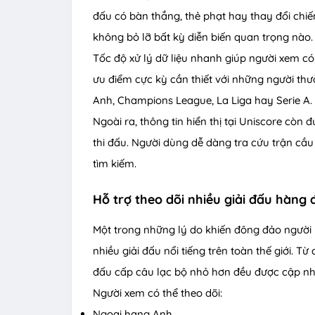
đấu có bàn thắng, thẻ phạt hay thay đổi chiế
không bỏ lỡ bất kỳ diễn biến quan trọng nào.
Tốc độ xử lý dữ liệu nhanh giúp người xem có
ưu điểm cực kỳ cần thiết với những người th
Anh, Champions League, La Liga hay Serie A.
Ngoài ra, thông tin hiển thị tại Uniscore còn
thi đấu. Người dùng dễ dàng tra cứu trận c
tìm kiếm.
Hỗ trợ theo dõi nhiều giải đấu hàng 
Một trong những lý do khiến đông đảo người
nhiều giải đấu nổi tiếng trên toàn thế giới. T
đấu cấp câu lạc bộ nhỏ hơn đều được cập nh
Người xem có thể theo dõi:
Ngoại hạng Anh