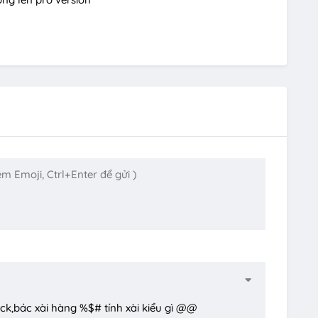
ck,bác xài hàng %$# tính xài kiểu gì @@