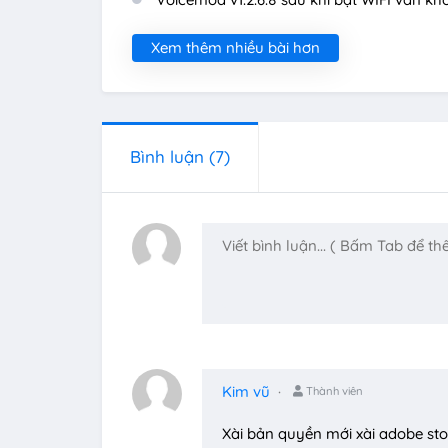
Xem thêm nhiều bài hơn
Bình luận
(7)
Kim vũ
Thành viên
Xài bản quyền mới xài adobe sto