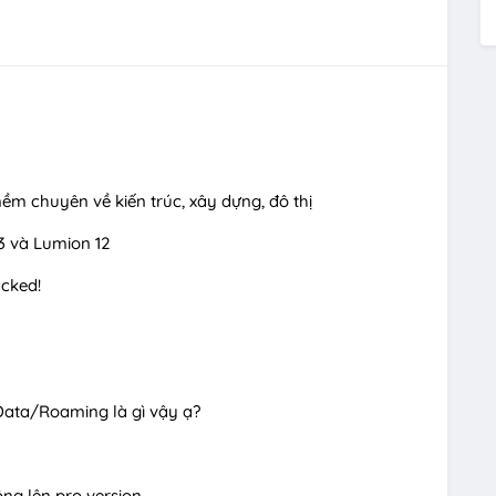
m chuyên về kiến trúc, xây dựng, đô thị
3 và Lumion 12
cked!
ata/Roaming là gì vậy ạ?
ông lên pro version