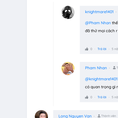
knightmare1401
@Pham Nhan
thế
đã thử mọi cách r
0
Trả lời
5 n
Pham Nhan
T
@knightmare1401
có quan trọng gì 
0
Trả lời
5 n
Long Nguyen Van
Thành viên