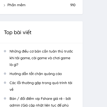
Phần mềm
910
Top bài viết
Những điều cơ bản cần tuân thủ trước
khi tải game, cài game và chơi game
là gì?
Hướng dẫn tắt chặn quảng cáo
Các lỗi thường gặp trong quá trình tải
về
Bán / đổi điểm vip Fshare giá rẻ - bởi
admin (Giá cập nhật liên tục để phù