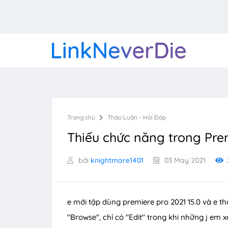
Trang chủ
Thảo Luận - Hỏi Đáp
Thiếu chức năng trong Prem
bởi
knightmare1401
03 May 2021
e mới tập dùng premiere pro 2021 15.0 và e t
"Browse", chỉ có "Edit" trong khi những j em 