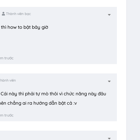
Thành viên bạc
 thì how to bật bây giờ
ăm trước
hành viên
Cái này thì phải tự mò thôi vì chức năng này đâu
nên chẳng ai ra hướng dẫn bật cả :v
ăm trước