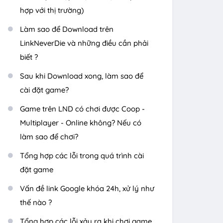
hợp với thị trường)
Làm sao để Download trên
LinkNeverDie và những điều cần phải
biết ?
Sau khi Download xong, làm sao để
cài đặt game?
Game trên LND có chơi được Coop -
Multiplayer - Online không? Nếu có
làm sao để chơi?
Tổng hợp các lỗi trong quá trình cài
đặt game
Vấn đề link Google khóa 24h, xử lý như
thế nào ?
Tổng hợp các lỗi xảy ra khi chơi game