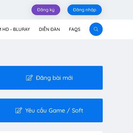
Đăng ký
Đăng nhập
M HD - BLURAY
DIỄN ĐÀN
FAQS
Đăng bài mới
Yêu cầu Game / Soft