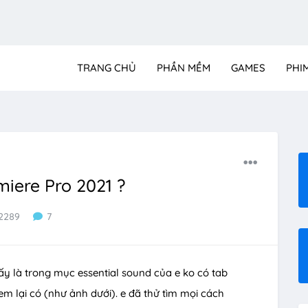
TRANG CHỦ
PHẦN MỀM
GAMES
PHI
iere Pro 2021 ?
2289
7
hấy là trong mục essential sound của e ko có tab
xem lại có (như ảnh dưới). e đã thử tìm mọi cách