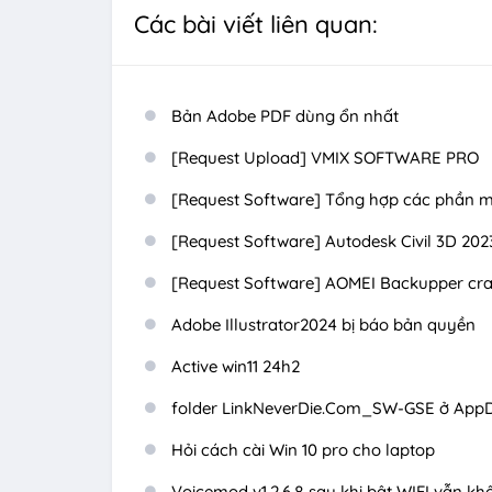
Các bài viết liên quan:
Bản Adobe PDF dùng ổn nhất
[Request Upload] VMIX SOFTWARE PRO
[Request Software] Tổng hợp các phần mề
[Request Software] Autodesk Civil 3D 202
[Request Software] AOMEI Backupper cra
Adobe Illustrator2024 bị báo bản quyền
Active win11 24h2
folder LinkNeverDie.Com_SW-GSE ở AppD
Hỏi cách cài Win 10 pro cho laptop
Voicemod v1.2.6.8 sau khi bật WIFI vẫn kh