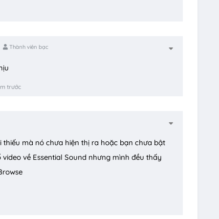
Thành viên bạc
hịu
ăm trước
thiếu mà nó chưa hiện thị ra hoặc bạn chưa bật
ố video về Essential Sound nhưng mình đều thấy
 Browse