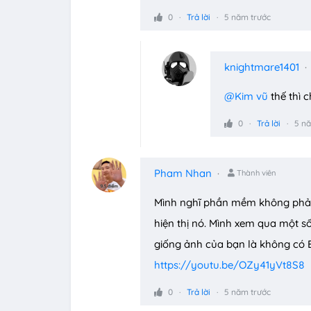
0
Trả lời
5 năm trước
knightmare1401
@Kim vũ
thế thì c
0
Trả lời
5 n
Pham Nhan
Thành viên
Mình nghĩ phần mềm không phải 
hiện thị nó. Mình xem qua một s
giống ảnh của bạn là không có
https://youtu.be/OZy41yVt8S8
0
Trả lời
5 năm trước