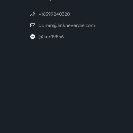
+16399240320
admin@linkneverdie.com
@ken19856