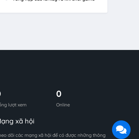
0
0
ổng lượt xem
Online
ạng xã hội
heo dõi các mạng xã hội để có được những thông