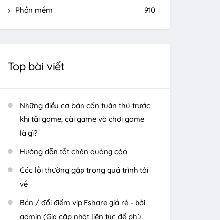
Phần mềm
910
Top bài viết
Những điều cơ bản cần tuân thủ trước
khi tải game, cài game và chơi game
là gì?
Hướng dẫn tắt chặn quảng cáo
Các lỗi thường gặp trong quá trình tải
về
Bán / đổi điểm vip Fshare giá rẻ - bởi
admin (Giá cập nhật liên tục để phù