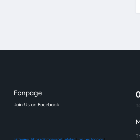
Fanpage
Join Us on Facebook
T
M
T
nettruyen
|
https://zinmanga.net
|
ufabet
|
truc tiep bong da
|