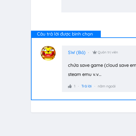
Câu trả lời được bình chọn
SW (Bá)
Quản trị viên
chứa save game (cloud save emu
steam emu v.v...
1
Trả lời
năm ngoái