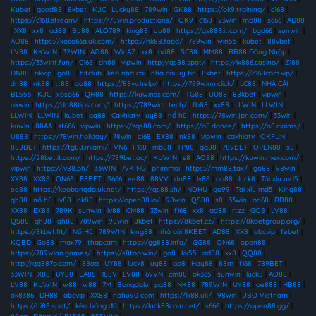
Kubet
|
good88
|
8kbet
|
KJC
|
Lucky88
|
789win
|
GK88
|
https://ok9.training/
|
c168
|
https://c168.stream/
|
https://78win.productions/
|
OK9
|
c168
|
23win
|
mb88
|
s666
|
AD88
|
XX8
|
xx8
|
ad88
|
BJ88
|
ALO789
|
king88
|
uu88
|
https://qs888.it.com/
|
bgd66
|
sunwin
|
AO88
|
https://xoso66a.uk.com/
|
https://nk88.food/
|
789win
|
win55
|
kubet
|
88vbet
|
LV88
|
KKWIN
|
32WIN
|
AO88
|
WinAZ
|
xx8
|
ad88
|
SC88
|
MM88
|
RR88 Đăng Nhập
|
https://33winf.fun/
|
C168
|
dn88
|
vipwin
|
http://qs88.spot/
|
https://lx886.casino/
|
Z188
|
DN88
|
rikvip
|
go88
|
hitclub
|
kèo nhà cái
|
nhà cái uy tín
|
8xbet
|
https://c168com.vip/
|
dn88
|
nk88
|
tt88
|
ao88
|
https://88vv.help/
|
https://789winn.click/
|
LC88
|
NHÀ CÁI
BL555
|
KJC
|
xoso66
|
QH88
|
https://kuwinss.com/
|
TG88
|
UU88
|
88kbet
|
vipwin
|
okwin
|
https://dn88tips.com/
|
https://789winn.tech/
|
fb88
|
xx88
|
LLWIN
|
LLWIN
|
LLWIN
|
LLWIN
|
kubet
|
qq88
|
Cakhiatv
|
uy88
|
nổ hũ
|
https://78win.jpn.com/
|
33win
|
kuwin
|
88AA
|
st666
|
vipwin
|
https://zqs88.com/
|
https://o8.dance/
|
https://o8.claims/
|
U888
|
https://78win.holiday/
|
78win
|
c168
|
EX88
|
nk88
|
vipwin
|
cakhiatv
|
OKFUN
|
88JBET
|
https://tg88.miami/
|
VN6
|
F168
|
mb88
|
TP88
|
qq88
|
789BET
|
OPEN88
|
s8
|
https://28bet.it.com/
|
https://789bet.ac/
|
KUWIN
|
s8
|
AO88
|
https://kuwin.mex.com/
|
vipwin
|
https://lv88.ph/
|
33WIN
|
79KING
|
phimmoi
|
https://mm88.tax/
|
go88
|
98win
|
XX88
|
XX88
|
ON68
|
F8BET
|
S666
|
ee88
|
88VV
|
dn88
|
lv88
|
ao88
|
luck8
|
Tài xỉu md5
|
ee88
|
https://keobongda.uk.net/
|
https://qs88.sh/
|
NOHU
|
go99
|
Tài xỉu md5
|
King88
|
qh88
|
nổ hũ
|
lv88
|
nk88
|
https://open88.io/
|
98win
|
QS88
|
s8
|
33win
|
on68
|
RR88
|
XX88
|
EX88
|
789K
|
sunwin
|
lv88
|
CM88
|
33win
|
f168
|
xx8
|
ad88
|
rtzz
|
GO8
|
LV88
|
QS88
|
qh88
|
qh88
|
789win
|
98win
|
8kbet
|
https://8kbet.cz/
|
https://8kbetgroup.org/
|
https://8kbet.fit/
|
Nổ Hũ
|
789WIN
|
king88
|
nhà cái 8KBET
|
AD88
|
XX8
|
abcvip
|
febet
|
KQBD
|
Go88
|
max79
|
thapcam
|
https://gg888.info/
|
GG88
|
ON68
|
open88
|
https://789winn.games/
|
https://s8top.win/
|
go8
|
kk55
|
ad88
|
xx8
|
QQ88
|
http://qq887p.com/
|
88aa
|
UY88
|
luck8
|
uy88
|
go8
|
Hay88
|
88m
|
f168
|
789BET
|
33WIN
|
X88
|
UY88
|
EA88
|
188V
|
LV88
|
69VN
|
cm88
|
ok365
|
sunwin
|
luck8
|
AO88
|
LV88
|
KUWIN
|
w88
|
w88
|
7M
|
Bongdalu
|
pg88
|
NK88
|
789WIN
|
UY88
|
ae888
|
HB88
|
ok8386
|
DH88
|
abcvip
|
XX88
|
nohu90 com
|
https://lx88.uk/
|
98win
|
JBO Vietnam
|
https://hi88.spot/
|
kèo bóng đá
|
https://luck88com.net/
|
s666
|
https://open88.gg/
|