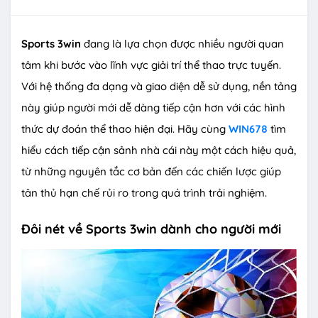
Sports 3win
đang là lựa chọn được nhiều người quan
tâm khi bước vào lĩnh vực giải trí thể thao trực tuyến.
Với hệ thống đa dạng và giao diện dễ sử dụng, nền tảng
này giúp người mới dễ dàng tiếp cận hơn với các hình
thức dự đoán thể thao hiện đại. Hãy cùng
WIN678
tìm
hiểu cách tiếp cận sảnh nhà cái này một cách hiệu quả,
từ những nguyên tắc cơ bản đến các chiến lược giúp
tân thủ hạn chế rủi ro trong quá trình trải nghiệm.
Đôi nét về Sports 3win dành cho người mới