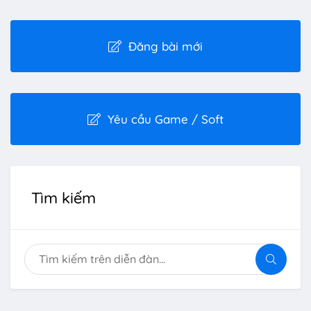
Đăng bài mới
Yêu cầu Game / Soft
Tìm kiếm