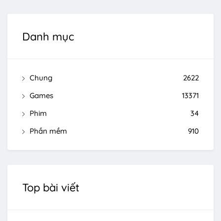
Danh mục
Chung
2622
Games
13371
Phim
34
Phần mềm
910
Top bài viết