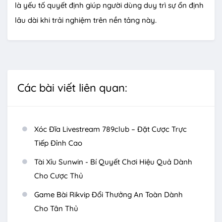
là yếu tố quyết định giúp người dùng duy trì sự ổn định
lâu dài khi trải nghiệm trên nền tảng này.
Các bài viết liên quan:
Xóc Đĩa Livestream 789club – Đặt Cược Trực
Tiếp Đỉnh Cao
Tài Xỉu Sunwin - Bí Quyết Chơi Hiệu Quả Dành
Cho Cược Thủ
Game Bài Rikvip Đổi Thưởng An Toàn Dành
Cho Tân Thủ