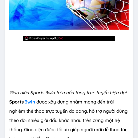
Giao diện Sports 3win trên nền tảng trực tuyến hiện đại
Sports
3win
được xây dựng nhằm mang đến trải
nghiệm thể thao trực tuyến đa dạng, hỗ trợ người dùng
theo dõi nhiều giải đấu khác nhau trên cùng một hệ
thống. Giao diện được tối ưu giúp người mới dễ thao tác