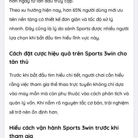
hơn ngay từ lần đầu truy cập.
Theo xu hướng hiện nay, hơn 65% người dùng mới ưu
tiên nền tảng có thiết kế đơn giản và tốc độ xử lý
nhanh. Đây cũng là lý do sảnh Sports được nhiều người
lựa chọn khi bắt đầu tìm hiểu lĩnh vực này.
Cách đặt cược hiệu quả trên Sports 3win cho
tân thủ
Trước khi bắt đầu tìm hiểu chi tiết, người chơi cần hiểu
rằng việc tham gia thể thao trực tuyến không chỉ dựa
vào may mắn mà còn phụ thuộc vào cách phân tích và
quản lý vốn. Khi nắm rõ nguyên tắc cơ bản, trải nghiệm
sẽ trở nên ổn định hơn.
Hiểu cách vận hành Sports 3win trước khi
tham gia