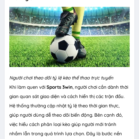
Người chơi theo dõi tỷ lệ kèo thể thao trực tuyến
Khi làm quen với
Sports 3win
, người chơi cần dành thời
gian quan sát giao diện và cách hiển thị các trận đấu.
Hệ thống thường cập nhật tỷ lệ theo thời gian thực,
giúp người dùng dễ theo dõi biến động. Bên cạnh đó,
việc hiểu cách phân loại kèo giúp người mới tránh
nhầm lẫn trong quá trình lựa chọn. Đây là bước nền