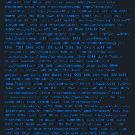
ug88
|
ea88
|
S666
|
789win
|
s666
|
sunwin
|
sunwin
|
https://keonhacai5.boats/
|
sv368hn.com
|
SV388
|
Kubet
|
https://alo789apk.app/
|
https://hitclub1.guru/
|
https://b52.ventures/
|
https://luongson117.tv/
|
https://8kbettt.co/
|
lv88
|
qh88
|
GO99
|
nhatvip
|
vipwin
|
tr88
|
nk88
|
56win
|
hitclub.compare
|
123bet
|
QS88
|
TG88
|
DN88
|
789WIN
|
gem88
|
fb88
|
trang chủ go88
|
tỷ lệ kèo
|
kèo bóng đá hôm nay
|
rikvip
|
vin777
|
lucky88
|
mb88
|
ao88
|
TK88
|
https://ao88.uk.net/
|
https://xoso66a.co.com/
|
nk88
|
LUCK8
|
https://ao88y.top
|
6623
|
H19.com
|
tt88
|
DN88
|
OPEN88
|
C168
|
https://xx88.uk.com/
|
https://gg88se.com/
|
PG66
|
88kbet
|
uu88
|
https://lc88.website/
|
https://vipwin.luxury/
|
au88
|
grandpashabet
|
EE88
|
https://88i.mobile/
|
https://88m.ae.org/
|
88M
|
88M
|
AO88
|
88M
|
Luck8
|
https://88aa.technology
|
jw88
|
98Win
|
TG88
|
DH88
|
AO88
|
123B
|
Luck8
|
DN88
|
Go8
|
OKWIN
|
ao88
|
x88
|
https://ao88.cx/
|
https://nk88.select/
|
tr88
|
nk88
|
uu88
|
https://vsbet.love/
|
https://soikeo.jpn.com/
|
https://gamebai.ae.org/
|
23win
|
GG88
|
LLWIN
|
Tieulamtv
|
Tieulamtv
|
Tieulamtv
|
Tieulamtv
|
Tieulamtv
|
Tieulamtv
|
Tieulamtv
|
vu88
|
https://hitclub88.net/
|
C168
|
S666
|
https://s666.holiday/
|
đá gà trực tiếp
|
RR99
|
Vaidebet
|
S8
|
socolive
|
tk88
|
S8
|
https://fv88.food/
|
86bet
|
sunwin
|
hitclub
|
Luongsontv
|
Luongsontv
|
EE88
|
BL555
|
KK55
|
KK55
|
S666
|
s666
|
vip66
|
123b
|
ee88
|
XX8
|
AD88
|
UY88
|
UY88
|
https://s88.za.com/
|
https://hz88site.com
|
123b
|
sv388
|
qs88
|
https://vsbet.link/
|
onbet
|
https://febetvip.it.com/
|
RIKVIP
|
HITCLUB
|
GO88
|
SUNWIN
|
fabet
|
net88
|
mubet
|
AE888
|
AE888
|
o8
|
ON68
|
sunwin
|
uu88
|
88M
|
Sunwin
|
KO66
|
https://alahlyg.sa.com/
|
789win
|
https://on686.com/
|
https://on683.com/
|
F8BET
|
https://keonhacai5.com/
|
s666
|
ok8386
|
https://tylekeo88s.com/
|
qq88
|
c168
|
33win
|
BET88
|
nổ hũ
|
onbet
|
b52club
|
QS88
|
FV88
|
https://xoilac.movie/
|
https://rakhoitv.network/
|
alo789
|
GG88
|
Go88
|
LC88
|
789bet.tv
|
game bài đổi thưởng
|
kèo nhà cái 5
|
Luckywin
|
https://mobamonster.com/
|
https://on68i.com/
|
PG99
|
PG88
|
BET88
|
123bet
|
go88
|
go88
|
789bet
|
https://kubet773.com/
|
https://kubetqw.com/
|
https://mu886.pizza/
|
F168
|
ok8386
|
LX88
|
lương sơn tv
|
SV66
|
NK88
|
Luck8
|
Luck8
|
DN88
|
Bet88
|
Bet88
|
new88
|
O8
|
cf789
|
f168
|
https://on68c.com/
|
cm88
|
Jun88
|
JW88
|
cm88
|
F168
|
on68
|
https://taixiuonline.direct
|
w88
|
rikvip
|
HZ88
|
LX88
|
u888
|
jw88
|
lv88
|
98win
|
ml88.vegas
|
VIP66
|
mv66
|
ml88
|
luck8
|
S666
|
789bet
|
qq88
|