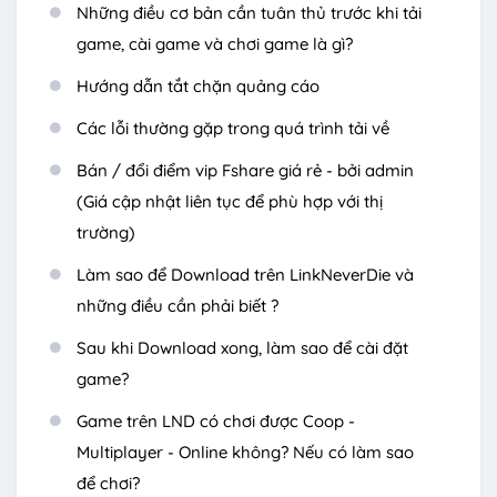
Những điều cơ bản cần tuân thủ trước khi tải
game, cài game và chơi game là gì?
Hướng dẫn tắt chặn quảng cáo
Các lỗi thường gặp trong quá trình tải về
Bán / đổi điểm vip Fshare giá rẻ - bởi admin
(Giá cập nhật liên tục để phù hợp với thị
trường)
Làm sao để Download trên LinkNeverDie và
những điều cần phải biết ?
Sau khi Download xong, làm sao để cài đặt
game?
Game trên LND có chơi được Coop -
Multiplayer - Online không? Nếu có làm sao
để chơi?