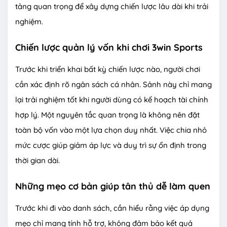
tảng quan trọng để xây dựng chiến lược lâu dài khi trải
nghiệm.
Chiến lược quản lý vốn khi chơi 3win Sports
Trước khi triển khai bất kỳ chiến lược nào, người chơi
cần xác định rõ ngân sách cá nhân. Sảnh này chỉ mang
lại trải nghiệm tốt khi người dùng có kế hoạch tài chính
hợp lý. Một nguyên tắc quan trọng là không nên đặt
toàn bộ vốn vào một lựa chọn duy nhất. Việc chia nhỏ
mức cược giúp giảm áp lực và duy trì sự ổn định trong
thời gian dài.
Những mẹo cơ bản giúp tân thủ dễ làm quen
Trước khi đi vào danh sách, cần hiểu rằng việc áp dụng
mẹo chỉ mang tính hỗ trợ, không đảm bảo kết quả