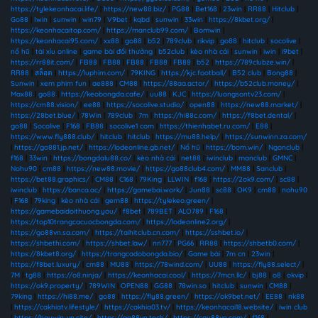
https://tylekeonhacai.life/
|
https://new88.biz/
|
PG88
|
Bet168
|
23win
|
RR88
|
Hitclub
|
Go88
|
Iwin
|
sunwin
|
win79
|
V9bet
|
kqbd
|
sunwin
|
33win
|
https://8kbet.org/
|
https://keonhacaitop.com/
|
https://manclub99.com/
|
Bomwin
|
https://keonhacai95.com/
|
xx88
|
go88
|
b52
|
789club
|
rikvip
|
go88
|
hitclub
|
socolive
|
nổ hũ
|
tài xỉu online
|
game bài đổi thưởng
|
b52club
|
kèo nhà cái
|
sunwin
|
iwin
|
i9bet
|
https://rr88it.com/
|
FB88
|
FB88
|
FB88
|
FB88
|
FB88
|
b52
|
https://789clubze.win/
|
RR88
|
สล็อต
|
https://luphim.com/
|
79KING
|
https://kjc.football/
|
B52 club
|
Bong88
|
Sunwin
|
xem phim fun
|
ae888
|
CM88
|
https://88aa.actor/
|
https://b52club.money/
|
Max88
|
go88
|
https://keobongda.cafe/
|
uu88
|
KJC
|
https://luongsontv23.com/
|
https://cm88.vision/
|
ee88
|
https://socolive.studio/
|
open88
|
https://new88.market/
|
https://28bet.blue/
|
78Win
|
789club
|
7m
|
https://hi88c.com/
|
https://f8bet.dental/
|
go88
|
Socolive
|
F168
|
FB88
|
socolive1 com
|
https://thienhabet.ru.com/
|
E88
|
https://www.fly888.club/
|
hitclub
|
hitclub
|
https://mu88.help/
|
https://sunwinn.za.com/
|
https://go881.jp.net/
|
https://lodeonline.gb.net/
|
Nổ hũ
|
https://bom.win/
|
Ngonclub
|
f168
|
33win
|
https://bongdalu88.co/
|
kèo nhà cái
|
net88
|
iwinclub
|
manclub
|
GMNC
|
Nohu90
|
cm88
|
https://new88.movie/
|
https://go88club4.com/
|
MM88
|
Sanclub
|
https://bet88.graphics/
|
CM88
|
C168
|
79King
|
LLWIN
|
f168
|
https://2ok9.com/
|
sc88
|
iwinclub
|
https://banca.ac/
|
https://gamebai.work/
|
Jun88
|
sc88
|
OK9
|
cm88
|
nohu90
|
F168
|
79king
|
kèo nhà cái
|
gem88
|
https://tylekeo.green/
|
https://gamebaidoithuong.you/
|
f8bet
|
789BET
|
ALO789
|
F168
|
https://top10trangcacuocbongda.com/
|
https://lodeonline2.org/
|
https://go88vn.sa.com/
|
https://taihitclub.cn.com/
|
https://sshbet.io/
|
https://shbethi.com/
|
https://shbet.law/
|
nn777
|
PG66
|
RR88
|
https://shbetb0.com/
|
https://8kbet8.org/
|
https://trangcadobongda.bio/
|
Game bài
|
7m cn
|
23win
|
https://f8bet.luxury/
|
cm88
|
MU88
|
https://78wind.com/
|
UU88
|
https://fly88.select/
|
7M
|
tg88
|
https://o8.ninja/
|
https://keonhacai.cool/
|
https://7mcn.llc/
|
bj88
|
o8
|
okvip
|
https://ok9.property/
|
789WIN
|
OPEN88
|
GG88
|
78win.so
|
hitclub
|
sunwin
|
CM88
|
79king
|
https://hi88.me/
|
go88
|
https://fly88.green/
|
https://ok9bet.net/
|
EE88
|
nk88
|
https://cakhiatv.lifestyle/
|
https://cakhia03.tv/
|
https://keonhacai18.website/
|
iwin club
|
https://haywin-vn.site/
|
https://go88vn.tech/
|
https://say88vn.com/
|
f168
|