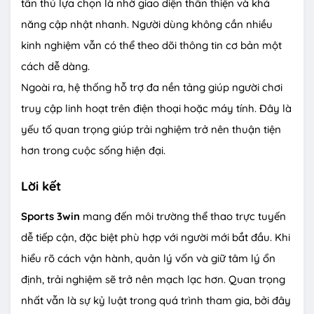
tân thủ lựa chọn là nhờ giao diện thân thiện và khả
năng cập nhật nhanh. Người dùng không cần nhiều
kinh nghiệm vẫn có thể theo dõi thông tin cơ bản một
cách dễ dàng.
Ngoài ra, hệ thống hỗ trợ đa nền tảng giúp người chơi
truy cập linh hoạt trên điện thoại hoặc máy tính. Đây là
yếu tố quan trọng giúp trải nghiệm trở nên thuận tiện
hơn trong cuộc sống hiện đại.
Lời kết
Sports 3win
mang đến môi trường thể thao trực tuyến
dễ tiếp cận, đặc biệt phù hợp với người mới bắt đầu. Khi
hiểu rõ cách vận hành, quản lý vốn và giữ tâm lý ổn
định, trải nghiệm sẽ trở nên mạch lạc hơn. Quan trọng
nhất vẫn là sự kỷ luật trong quá trình tham gia, bởi đây