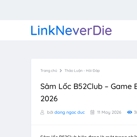
Trang chủ
Thảo Luận - Hỏi Đáp
Sâm Lốc B52Club – Game B
2026
bởi
dang ngoc duc
11 May 2026
3