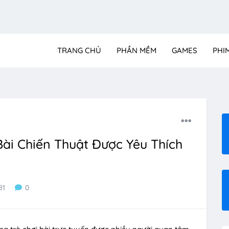
TRANG CHỦ
PHẦN MỀM
GAMES
PHI
ài Chiến Thuật Được Yêu Thích
81
0