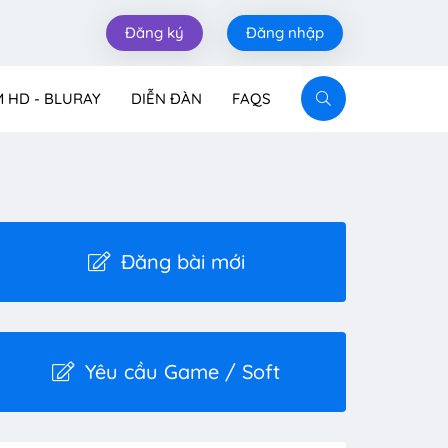
Đăng ký
Đăng nhập
M HD - BLURAY
DIỄN ĐÀN
FAQS
Đăng bài mới
Yêu cầu Game / Soft