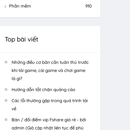
Phần mềm
910
Top bài viết
Những điều cơ bản cần tuân thủ trước
khi tải game, cài game và chơi game
là gì?
Hướng dẫn tắt chặn quảng cáo
Các lỗi thường gặp trong quá trình tải
về
Bán / đổi điểm vip Fshare giá rẻ - bởi
admin (Giá cập nhật liên tục để phù