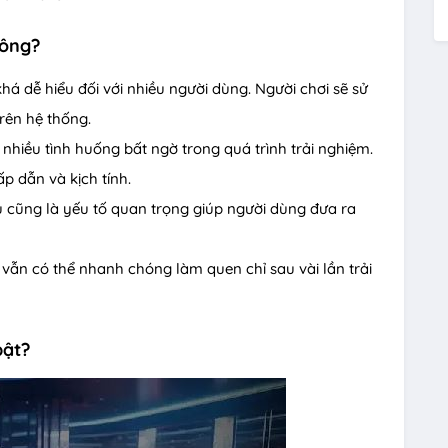
hông?
há dễ hiểu đối với nhiều người dùng. Người chơi sẽ sử
rên hệ thống.
 nhiều tình huống bất ngờ trong quá trình trải nghiệm.
p dẫn và kịch tính.
ủ cũng là yếu tố quan trọng giúp người dùng đưa ra
vẫn có thể nhanh chóng làm quen chỉ sau vài lần trải
bật?