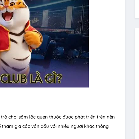
trò chơi sâm lốc quen thuộc được phát triển trên nền
để tham gia các ván đấu với nhiều người khác thông