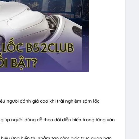
ều người đánh giá cao khi trải nghiệm sâm lốc
g giúp người dùng dễ theo dõi diễn biến trong từng ván
 hiệu ứng hiển thị nhằm tạo cảm giác trực quan hơn