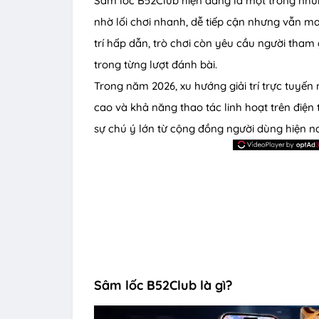
Sâm lốc B52Club hiện đang là một trong nhữn
nhờ lối chơi nhanh, dễ tiếp cận nhưng vẫn ma
trí hấp dẫn, trò chơi còn yêu cầu người tham
trong từng lượt đánh bài.
Trong năm 2026, xu hướng giải trí trực tuyến 
cao và khả năng thao tác linh hoạt trên điện
sự chú ý lớn từ cộng đồng người dùng hiện n
Sâm lốc B52Club là gì?