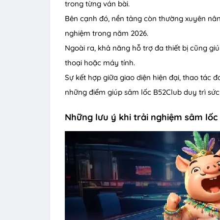
trong từng ván bài.
Bên cạnh đó, nền tảng còn thường xuyên nâng 
nghiệm trong năm 2026.
Ngoài ra, khả năng hỗ trợ đa thiết bị cũng gi
thoại hoặc máy tính.
Sự kết hợp giữa giao diện hiện đại, thao tác 
những điểm giúp sâm lốc B52Club duy trì sức 
Những lưu ý khi trải nghiệm sâm lốc