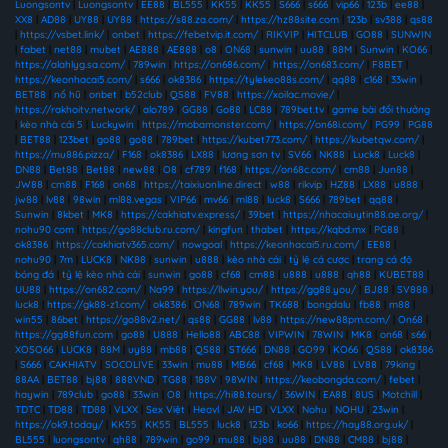
Luongsontv
|
Luongsontv
|
EE88
|
BL555
|
KK55
|
KK55
|
S666
|
s666
|
vip66
|
123b
|
ee88
|
XX8
|
AD88
|
UY88
|
UY88
|
https://s88.za.com/
|
https://hz88site.com
|
123b
|
sv388
|
qs88
|
https://vsbet.link/
|
onbet
|
https://febetvip.it.com/
|
RIKVIP
|
HITCLUB
|
GO88
|
SUNWIN
|
fabet
|
net88
|
mubet
|
AE888
|
AE888
|
o8
|
ON68
|
sunwin
|
uu88
|
88M
|
Sunwin
|
KO66
|
https://alahlyg.sa.com/
|
789win
|
https://on686.com/
|
https://on683.com/
|
F8BET
|
https://keonhacai5.com/
|
s666
|
ok8386
|
https://tylekeo88s.com/
|
qq88
|
c168
|
33win
|
BET88
|
nổ hũ
|
onbet
|
b52club
|
QS88
|
FV88
|
https://xoilac.movie/
|
https://rakhoitv.network/
|
alo789
|
GG88
|
Go88
|
LC88
|
789bet.tv
|
game bài đổi thưởng
|
kèo nhà cái 5
|
Luckywin
|
https://mobamonster.com/
|
https://on68i.com/
|
PG99
|
PG88
|
BET88
|
123bet
|
go88
|
go88
|
789bet
|
https://kubet773.com/
|
https://kubetqw.com/
|
https://mu886.pizza/
|
F168
|
ok8386
|
LX88
|
lương sơn tv
|
SV66
|
NK88
|
Luck8
|
Luck8
|
DN88
|
Bet88
|
Bet88
|
new88
|
O8
|
cf789
|
f168
|
https://on68c.com/
|
cm88
|
Jun88
|
JW88
|
cm88
|
F168
|
on68
|
https://taixiuonline.direct
|
w88
|
rikvip
|
HZ88
|
LX88
|
u888
|
jw88
|
lv88
|
98win
|
ml88.vegas
|
VIP66
|
mv66
|
ml88
|
luck8
|
S666
|
789bet
|
qq88
|
Sunwin
|
8kbet
|
MK8
|
https://cakhiatv.express/
|
39bet
|
https://nhacaiuytin88.ae.org/
|
nohu90 com
|
https://go88club.ru.com/
|
kingfun
|
thabet
|
https://kqbd.mx
|
PG88
|
ok8386
|
https://cakhiatv365.com/
|
nowgoal
|
https://keonhacai5.ru.com/
|
EE88
|
nohu90
|
7m
|
LUCK8
|
NK88
|
sunwin
|
u888
|
kèo nhà cái
|
tỷ lệ cá cược
|
trang cá độ
bóng đá
|
tỷ lệ kèo nhà cái
|
sunwin
|
go88
|
cf68
|
cm88
|
u888
|
u888
|
qh88
|
KUBET88
|
UU88
|
https://on682.com/
|
Na99
|
https://llwin.you/
|
https://gg88.you/
|
BJ88
|
SV888
|
luck8
|
https://gk88-z1.com/
|
ok8386
|
ON68
|
789win
|
TK688
|
bongdalu
|
fb88
|
m88
|
win55
|
86bet
|
https://go88v2.net/
|
qs88
|
GG88
|
lv88
|
https://new88pm.com/
|
On68
|
https://gg88fun.com
|
go88
|
U888
|
Hello88
|
ABC88
|
VIPWIN
|
78WIN
|
MK8
|
on68
|
s66
|
XOSO66
|
LUCK8
|
88M
|
uy88
|
mb88
|
QS88
|
ST666
|
DN88
|
GO99
|
KO66
|
QS88
|
ok8386
|
S666
|
CAKHIATV
|
SOCOLIVE
|
33win
|
mu88
|
MB66
|
cf68
|
MK8
|
LV88
|
LV88
|
79king
|
88AA
|
BET88
|
bj88
|
888VND
|
TG88
|
188V
|
98WIN
|
https://keobongda.com/
|
febet
|
haywin
|
789club
|
go88
|
33win
|
O8
|
https://hi88.tours/
|
36WIN
|
EA88
|
8US
|
Motchill
|
TDTC
|
TD88
|
TD88
|
VLXX
|
Sex Việt
|
Heovl
|
JAV HD
|
VLXX
|
Nohu
|
NOHU
|
23win
|
https://ok9.today/
|
KK55
|
KK55
|
BL555
|
luck8
|
123b
|
ko66
|
https://hay88.org.uk/
|
BL555
|
luongsontv
|
qh88
|
789win
|
go99
|
mu88
|
bj88
|
uu88
|
DN88
|
CM88
|
bj88
|