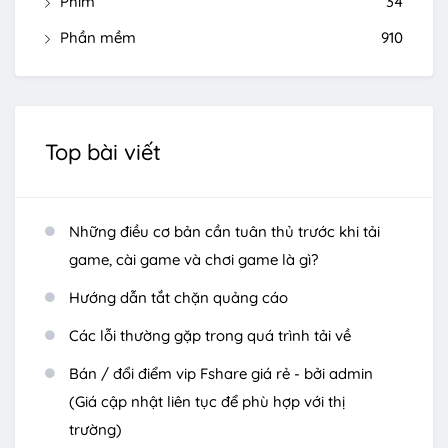
Phim
34
Phần mềm
910
Top bài viết
Những điều cơ bản cần tuân thủ trước khi tải
game, cài game và chơi game là gì?
Hướng dẫn tắt chặn quảng cáo
Các lỗi thường gặp trong quá trình tải về
Bán / đổi điểm vip Fshare giá rẻ - bởi admin
(Giá cập nhật liên tục để phù hợp với thị
trường)