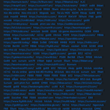
https://bomwin.tech/
|
https://b78win.net/
|
https://f8beta2.me/
|
KJC
|
https://rikvip97.art/
|
https://sunwin97.art/
|
https://kclub.team/
|
SHBET
|
xx88
|
8kbet
|
https://rr88.se.net/
|
kèo nhà cái
|
RR88
|
78win
|
nha cai uy tin
|
ty le ca cuoc
|
7mcn
|
Xóc đĩa online
|
Kèo nhà cái 5
|
88goals
|
iwin
|
Tài xỉu MD5
|
1GOM
|
Rikvip
|
Go88
|
B52
club
|
max88
|
MM88
|
https://iwinclub.ru.com/
|
RIKVIP
|
RIKVIP
|
789win
|
F168
|
go88
|
xoso66
|
https://cm88.dad/
|
https://hi88.uno/
|
https://iwin.sa.com/
|
go88
|
https://mm88.press/
|
Xoso66
|
phim sex vlxx
|
https://xx88brand.com/
|
https://b52club.sa.com/
|
https://sunwin19.cn.com/
|
https://keonhacai.gdn/
|
https://789clubb.one/
|
iwinclub
|
bin88
|
GG88
|
tải game daominhha
|
GG88
|
XX88
|
RR88
|
https://sunwin.talk/
|
nổ hũ
|
go88
|
Hitclub
|
PG99
|
https://pg66.us.com/
|
MB66
|
Jun88
|
MB66
|
open88
|
https://f168slot.com/
|
https://open886.com/
|
https://open88.today/
|
MB66
|
Sv368
|
OPEN88
|
MM88
|
PG99
|
https://hi88s.com/
|
FLY88
|
Bet88
|
nn777
|
MB66
|
https://fly88.uno/
|
789win
|
vaobet
|
SC88
|
GO88
|
dt68
|
kèo nhà cái
|
https://sunwin99.ceo/
|
https://go88.deal/
|
https://hitclubsbs.jp.net/
|
https://keonhacai.voto/
|
GG88
|
https://gg88.co.com/
|
gem88
|
B52
|
nổ hũ
|
https://tylekeonhacai.life/
|
https://new88.biz/
|
PG88
|
Bet168
|
23win
|
RR88
|
Hitclub
|
Go88
|
Iwin
|
sunwin
|
win79
|
V9bet
|
kqbd
|
sunwin
|
33win
|
https://8kbet.org/
|
https://keonhacaitop.com/
|
https://manclub99.com/
|
Bomwin
|
https://keonhacai95.com/
|
xx88
|
go88
|
b52
|
789club
|
rikvip
|
go88
|
hitclub
|
socolive
|
nổ hũ
|
tài xỉu online
|
game bài đổi thưởng
|
b52club
|
kèo nhà cái
|
sunwin
|
iwin
|
i9bet
|
https://rr88it.com/
|
FB88
|
FB88
|
FB88
|
FB88
|
FB88
|
b52
|
https://789clubze.win/
|
RR88
|
สล็อต
|
https://luphim.com/
|
79KING
|
https://kjc.football/
|
B52 club
|
Bong88
|
Sunwin
|
xem phim fun
|
ae888
|
CM88
|
https://88aa.actor/
|
https://b52club.money/
|
Max88
|
go88
|
https://keobongda.cafe/
|
uu88
|
KJC
|
https://luongsontv23.com/
|
https://cm88.vision/
|
ee88
|
https://socolive.studio/
|
open88
|
https://new88.market/
|
https://28bet.blue/
|
78Win
|
789club
|
7m
|
https://hi88c.com/
|
https://f8bet.dental/
|
go88
|
Socolive
|
F168
|
FB88
|
socolive1 com
|
https://thienhabet.ru.com/
|
E88
|
https://www.fly888.club/
|
hitclub
|
hitclub
|
https://mu88.help/
|
https://sunwinn.za.com/
|
https://go881.jp.net/
|
https://lodeonline.gb.net/
|
Nổ hũ
|
https://bom.win/
|
Ngonclub
|
f168
|
33win
|
https://bongdalu88.co/
|
kèo nhà cái
|
net88
|
iwinclub
|
manclub
|
GMNC
|