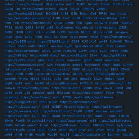
kubet
|
https://fly88.legal/
|
68 game bài
|
mb88
|
MM88
|
hitclub
|
789win
|
Tài Xỉu Online
|
GO88
|
O8
|
https://open88ss.com/
|
kuwin
|
Hay88
|
888NEW
|
789BET
|
https://keonhacai55.fund/
|
BONG88
|
xn88
|
123b
|
8kbet
|
C168
|
RR88
|
kèo nhà cái
|
https://ketquabongda.com.mx/
|
Lc88
|
33win
|
vn88
|
BL555
|
https://x88.ing/
|
TR88
|
hi88
|
f168
|
https://x88.channel/
|
QS88
|
Jun88
|
f168
|
uy88
|
SUNWIN
|
Kubet
|
Kubet77
|
TR88
|
UU88
|
QS88
|
NK88
|
gk88
|
lô đề online
|
Kèo nhà cái
|
tỷ lệ kèo bóng
|
QS88
|
NK88
|
TR88
|
UU88
|
7club
|
sun88
|
GO99
|
Xoso66
|
BL555
|
BL555
|
ao88
|
Luckywin
|
EA88
|
QS88
|
jw88
|
ml88
|
qs88
|
S8
|
sc88
|
tai xiu online
|
vip88
|
https://cakhiatvzz.tv/
|
https://ee8838.com/
|
https://123b888.com/
|
GG88
|
KJC
|
KJC
|
ww88
|
SUNWIN
|
Tài xỉu
Sunwin
|
bl555
|
uu88
|
SHBET
|
kèo trực tuyến
|
tỷ lệ nhà cái
|
8kbet
|
789k
|
open88
|
https://open88v.online/
|
GO99
|
ON68
|
NOHU90
|
GO99
|
DN88
|
LV88
|
VIP66
|
XX88
|
https://lv88.ltd/
|
https://dh88.video/
|
https://sx88.gold/
|
32win
|
https://qs881.ink/
|
https://ev99.eu.com/
|
qh88
|
x88
|
mu88
|
sunwin 68
|
go88
|
rikbet
|
keonhacai
|
https://keonhacaivnic.com/
|
iwin
|
taixiu88.io
|
gem88
|
keonhacai
|
rikbet
|
go88
|
sunwin
|
https://sunwin07sh.org
|
https://gmnc.club/
|
EE88
|
https://123bett.io/
|
EE88
|
33WIN
|
kubet
|
au88
|
au88
|
Luck8
|
https://luck8.so/
|
BL555
|
BL555
|
https://kp88.social/
|
open88
|
79king
|
AE888
|
AE888
|
uy88
|
x88
|
z188
|
daga88
|
33win
|
188bet
|
fabet
|
big88
|
go88
|
nohu
|
bet88
|
https://uy88.de.com/
|
HITCLUB
|
https://uu88n.org/
|
tr88
|
sunwin
|
https://qh88kyc.com/
|
https://rr886j.com/
|
ae888
|
mcw
|
kuwin
|
88bet
|
x88
|
ao88
|
qq88
|
J88
|
sumclub
|
go88
|
B52 club
|
https://shbet.health/
|
33win
|
99ok
|
gavangtv
|
https://vnew88.net/
|
nohu
|
FLY88
|
mu88
|
https://qs88.team/
|
https://luongsontv.llc/
|
hz88
|
68win
|
https://soikeonhacai.one/
|
https://hitcluba.cn.com/
|
XX88
|
8XBET
|
https://rikvip.mx/
|
https://go88hv.com/
|
https://sunwinn.in.net/
|
http://7899club.com/
|
Uy88
|
VN168
|
socolive
|
xocdia88
|
https://luck8.dad
|
LV88
|
ao88
|
DN88
|
https://58win.autos/
|
8XBET
|
Fun88
|
Hitclub
|
68win
|
Fun88
|
https://qs88.free/
|
https://vipwin.green/
|
rr88
|
https://gg88.directory
|
GG88
|
hitclub
|
gem88
|
kubet
|
https://c168.zone/
|
Sunwin
|
79KING
|
23win
|
tỷ lệ bóng
đá trực tuyến
|
U888
|
U888
|
hubet
|
ee88
|
ao88
|
88vv
|
x88
|
23win
|
dn88
|
ga888
|
vn168
|
vn168
|
vn168
|
Hay88
|
Hay88
|
Hay88
|
https://nhacaiuytin.ro/
|
Bom win
|
xóc đĩa