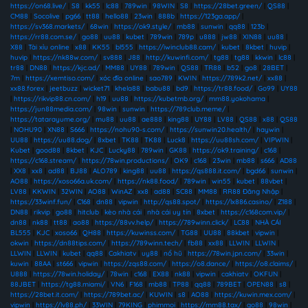
https://on68.live/
|
S8
|
kk55
|
lc88
|
789win
|
98WIN
|
S8
|
https://28bet.green/
|
QS88
|
CM88
|
Socolive
|
pg66
|
tt88
|
hello88
|
23win
|
888b
|
https://123ga.app/
|
https://sv368.markets/
|
68win
|
https://ok9.style/
|
mb88
|
sunwin
|
qq88
|
123b
|
https://rr88.com.se/
|
go88
|
uu88
|
kubet
|
789win
|
789p
|
u888
|
jw88
|
XIN88
|
uu88
|
X88
|
Tài xỉu online
|
x88
|
KK55
|
bl555
|
https://iwinclub88.cam/
|
kubet
|
8kbet
|
huvip
|
huvip
|
https://nk88w.com/
|
sv888
|
J88
|
http://kuwinfi.com/
|
tg88
|
tg88
|
kkwin
|
lc88
|
tr88
|
DN88
|
https://kjc.ad/
|
MM88
|
UY88
|
789win
|
QS88
|
TR88
|
b52
|
go8
|
28BET
|
7m
|
https://xemtiso.com/
|
xóc đĩa online
|
sao789
|
KWIN
|
https://789k2.net/
|
xx88
|
xx88.forex
|
jeetbuzz
|
wicket71
|
khela88
|
babu88
|
bd9
|
https://tr88.food/
|
Go99
|
UY88
|
https://rikvip88.cn.com/
|
h19
|
uu88
|
https://kubetmb.org/
|
mm88.yokohama
|
https://jun88media.com/
|
98win
|
sunwin
|
https://789club.meme/
|
https://tatarayume.org/
|
mu88
|
uu88
|
ae888
|
king88
|
UY88
|
LV88
|
QS88
|
x88
|
QS88
|
NOHU90
|
XN88
|
S666
|
https://nohu90-s.com/
|
https://sunwin20.health/
|
haywin
|
UU88
|
https://uu88.dog/
|
8xbet
|
TK88
|
TK88
|
Luck8
|
https://uu88sh.com/
|
VIPWIN
|
Kubet
|
good88
|
8kbet
|
KJC
|
Lucky88
|
789win
|
GK88
|
https://ok9.training/
|
c168
|
https://c168.stream/
|
https://78win.productions/
|
OK9
|
c168
|
23win
|
mb88
|
s666
|
AD88
|
XX8
|
xx8
|
ad88
|
BJ88
|
ALO789
|
king88
|
uu88
|
https://qs888.it.com/
|
bgd66
|
sunwin
|
AO88
|
https://xoso66a.uk.com/
|
https://nk88.food/
|
789win
|
win55
|
kubet
|
88vbet
|
LV88
|
KKWIN
|
32WIN
|
AO88
|
WinAZ
|
xx8
|
ad88
|
SC88
|
MM88
|
RR88 Đăng Nhập
|
https://33winf.fun/
|
C168
|
dn88
|
vipwin
|
http://qs88.spot/
|
https://lx886.casino/
|
Z188
|
DN88
|
rikvip
|
go88
|
hitclub
|
kèo nhà cái
|
nhà cái uy tín
|
8xbet
|
https://c168com.vip/
|
dn88
|
nk88
|
tt88
|
ao88
|
https://88vv.help/
|
https://789winn.click/
|
LC88
|
NHÀ CÁI
BL555
|
KJC
|
xoso66
|
QH88
|
https://kuwinss.com/
|
TG88
|
UU88
|
88kbet
|
vipwin
|
okwin
|
https://dn88tips.com/
|
https://789winn.tech/
|
fb88
|
xx88
|
LLWIN
|
LLWIN
|
LLWIN
|
LLWIN
|
kubet
|
qq88
|
Cakhiatv
|
uy88
|
nổ hũ
|
https://78win.jpn.com/
|
33win
|
kuwin
|
88AA
|
st666
|
vipwin
|
https://zqs88.com/
|
https://o8.dance/
|
https://o8.claims/
|
U888
|
https://78win.holiday/
|
78win
|
c168
|
EX88
|
nk88
|
vipwin
|
cakhiatv
|
OKFUN
|
88JBET
|
https://tg88.miami/
|
VN6
|
F168
|
mb88
|
TP88
|
qq88
|
789BET
|
OPEN88
|
s8
|
https://28bet.it.com/
|
https://789bet.ac/
|
KUWIN
|
s8
|
AO88
|
https://kuwin.mex.com/
|
vipwin
|
https://lv88.ph/
|
33WIN
|
79KING
|
phimmoi
|
https://mm88.tax/
|
go88
|
98win
|