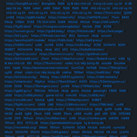
|
https://bong88.se.net/
|
Bongdalu
|
fb88
|
tỷ lệ kèo nhà cái
|
trang cá cược uy tín
|
lô đề
|
app tài xỉu
|
fb88
|
vsbet
|
uk88
|
fabet
|
fb88
|
fb88
|
fb88
|
nhà cái uy tín
|
nhà cái uy tín
|
nhà cái uy tín
|
nhà cái uy tín
|
nhà cái uy tín
|
nhà cái uy tín
|
https://7mcn.voto/
|
QS88
|
cm88
|
https://qq88.media/
|
https://shbet.info/
|
https://ok99678.com/
|
77win
|
88XX
|
Rikvip
|
V9Bet
|
SC88
|
TẢI SUN WIN
|
Da88
|
Hitclub
|
Hitclub
|
https://ok9.watch/
|
https://fly88.deal/
|
https://trangcacuocbongda.bio/
|
hitclub
|
Z188
|
AO88
|
https://sunwin.guru/
|
https://go88.baby/
|
https://hitclub.cab/
|
https://iwin.page/
|
https://b52.you/
|
https://789club-ceo.net/
|
B52
|
Gemwin
|
rikvip
|
sunwin
|
https://keonhacai55.mobile/
|
https://hi88.chat/
|
https://ok9.press/
|
https://hi88fz.com/
|
sc88
|
Jun88
|
SC88
|
https://sc88.day/
|
SC88
|
SUNWIN
|
8DAY
|
188BET
|
NOHUWIN
|
8day
|
rikvip
|
b52
|
b52
|
https://hello88.kitchen/
|
https://1gom2.co.com/
|
https://bomwin.cn.com/
|
https://go88net.com/
|
https://b52club68.com/
|
23win
|
https://rikbet1.cn.com/
|
https://8xbetlt.com/
|
m88
|
tỷ
lệ kèo nhà cái
|
88I
|
https://78winni.net/
|
xoilac trực tiếp bóng đá
|
xoso66
|
Socolive
|
8XX
|
Vip66
|
https://keonhacai.international/
|
SumClub
|
IWIN68
|
https://79king1.fun/
|
uy88
|
shbet
|
colatv trực tiếp bóng đá
|
cakhia
|
789bet
|
https://ea88.bio/
|
F168
|
https://b52club.study/
|
79king
|
https://bl555.systems/
|
https://c168.markets/
|
https://shbetk.net/
|
90phut
|
https://78win01.bet/
|
KK55
|
https://92lotterycom.us/
|
EE88
|
EE88
|
https://78wingenz.com/
|
jun88
|
https://789bets.biz/
|
MM88
|
https://gg88.guru/
|
789club
|
789club
|
rikvip
|
gmnc
|
hitclub
|
gavangtv
|
FB88
|
fb88
|
u888
|
https://u888.photo/
|
game nổ hũ
|
nohu90
|
https://u888j.net/
|
https://vnsc88.net/
|
hitclub
|
tg88
|
https://789bethp.com/
|
SHBET
|
https://fly88.co.com/
|
U888
|
c168
|
https://c168mov.com/
|
https://f168.dad/
|
uu88
|
79king
|
https://trangcadobongda.uk.net/
|
https://b52club.to
|
68gb
|
go99
|
au88
|
88xx
|
NK88
|
au88
|
tg88
|
33win
|
tt88
|
mb88
|
33win
|
u888
|
mu88
|
go8
|
x88
|
123b
|
OPEN88
|
luck8
|
OK9
|
789win
|
https://mu88bet.live/
|
sc88
|
https://mmlive.gold
|
ok8386
|
mb88
|
789win
|
B52
|
HITCLUB
|
https://gamebaidoithuong.la
|
ty le bong da
|
https://moviekids.org/
|
8kbet
|
789win
|
SUNWIN
|
GO88
|
hitclub
|
nohu90
|
sumclub
|
68win
|
NOHU90
|
33WIN
|
https://x88.green/
|
shbet
|
Hitclub
|
Hitclub
|
Hit club
|
LLWIN
|
789win
|
go88
|
HITCLUB
|
https://qq8876.net/
|
https://789win8.casino/
|
98win
|
tg88
|