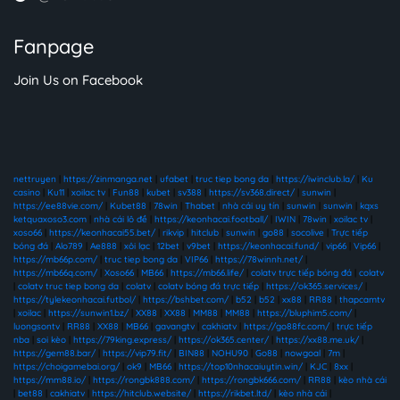
Fanpage
Join Us on Facebook
nettruyen
|
https://zinmanga.net
|
ufabet
|
truc tiep bong da
|
https://iwinclub.la/
|
Ku
casino
|
Ku11
|
xoilac tv
|
Fun88
|
kubet
|
sv388
|
https://sv368.direct/
|
sunwin
|
https://ee88vie.com/
|
Kubet88
|
78win
|
Thabet
|
nhà cái uy tín
|
sunwin
|
sunwin
|
kqxs
ketquaxoso3.com
|
nhà cái lô đề
|
https://keonhacai.football/
|
IWIN
|
78win
|
xoilac tv
|
xoso66
|
https://keonhacai55.bet/
|
rikvip
|
hitclub
|
sunwin
|
go88
|
socolive
|
Trực tiếp
bóng đá
|
Alo789
|
Ae888
|
xôi lạc
|
12bet
|
v9bet
|
https://keonhacai.fund/
|
vip66
|
Vip66
|
https://mb66p.com/
|
truc tiep bong da
|
VIP66
|
https://78winnh.net/
|
https://mb66q.com/
|
Xoso66
|
MB66
|
https://mb66.life/
|
colatv trực tiếp bóng đá
|
colatv
|
colatv truc tiep bong da
|
colatv
|
colatv bóng đá trực tiếp
|
https://ok365.services/
|
https://tylekeonhacai.futbol/
|
https://bshbet.com/
|
b52
|
b52
|
xx88
|
RR88
|
thapcamtv
|
xoilac
|
https://sunwin1.bz/
|
XX88
|
XX88
|
MM88
|
MM88
|
https://bluphim5.com/
|
luongsontv
|
RR88
|
XX88
|
MB66
|
gavangtv
|
cakhiatv
|
https://go88fc.com/
|
trực tiếp
nba
|
soi kèo
|
https://79king.express/
|
https://ok365.center/
|
https://xx88.me.uk/
|
https://gem88.bar/
|
https://vip79.fit/
|
BIN88
|
NOHU90
|
Go88
|
nowgoal
|
7m
|
https://choigamebai.org/
|
ok9
|
MB66
|
https://top10nhacaiuytin.win/
|
KJC
|
8xx
|
https://mm88.io/
|
https://rongbk888.com/
|
https://rongbk666.com/
|
RR88
|
kèo nhà cái
|
bet88
|
cakhiatv
|
https://hitclub.website/
|
https://rikbet.ltd/
|
kèo nhà cái
|