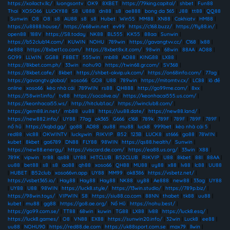
https://xoilactv.llc/
|
luongsontv
|
OK9
|
8XBET
|
https://79king.capital/
|
shbet
|
Fun88
Thai
|
XOSO66
|
LUCKY88
|
S8
|
U888
|
dn88
|
s8
|
ae888
|
bong da 365
|
J88
|
tt88
|
QQ88
|
Sunwin
|
O8
|
O8
|
s8
|
AU88
|
s8
|
s8
|
Hubet
|
Win55
|
MM88
|
XN88
|
Cakhiatv
|
HM88
|
https://u8888.house/
|
https://e68win.net
|
ev99
|
https://c168.buzz/
|
https://fly88.in/
|
open88
|
188V
|
https://S8.today
|
NK88
|
BL555
|
KK55
|
88aa
|
Sunwin
|
https://b52club14.com/
|
KUWIN
|
NOHU
|
789win
|
https://gavangtvv.cc/
|
C168
|
lx88
|
Ae888
|
https://8xbet1.co.com/
|
https://8xbet8x.it.com/
|
98win
|
68win
|
88AA
|
AO88
|
GO99
|
LLWIN
|
GG88
|
F8BET
|
555win
|
mb88
|
AO88
|
KING88
|
LX88
|
https://8kbet.com.ph/
|
33win
|
nohu90
|
https://twin68.gr.com/
|
SV368
|
https://8kbet.cafe/
|
8kbet
|
https://shbet-okvip.uk.com/
|
https://on68info.com/
|
77ag
|
https://gavangtv.global/
|
xoso66
|
GO8
|
U88
|
789win
|
https://mitomtv.cx/
|
LC88
|
lô đề
online
|
xoso66
|
kèo nhà cái
|
789WIN
|
rs88
|
QH888
|
http://go99me.com/
|
8xx
|
https://58win1.info/
|
tv88
|
https://socolive.ai/
|
https://keonhacai555.us.com/
|
https://keonhacai55.ws/
|
http://hitclub1.ac/
|
https://iwinclub8.com/
|
https://gem88.in.net/
|
mb88
|
uu88
|
https://uu88.date/
|
https://new88.land/
|
https://new882.info/
|
UY88
|
77ag
|
ok365
|
G666
|
c168
|
789k
|
789F
|
789F
|
789F
|
789F
|
nổ hũ
|
https://kqbd.gg/
|
go88
|
AD88
|
au88
|
mu88
|
luck8
|
999bet
|
kèo nhà cái 5
|
red88
|
vic88
|
OKWINTV
|
luckywin
|
RIKVIP
|
B52
|
123B
|
LUCK8
|
st666
|
go88
|
78WIN
|
kubet
|
8kbet
|
ga6789
|
DN88
|
FLY88
|
98WIN
|
https://qs88.health/
|
Sunwin
|
https://new88.energy/
|
https://viscard.de.com/
|
https://ea88.us.org/
|
33win
|
X88
|
789K
|
vipwin
|
tr88
|
qs88
|
UY88
|
HITCLUB
|
B52CLUB
|
RIKVIP
|
U88
|
8kbet
|
88I
|
88AA
|
uu88
|
bet88
|
s8
|
s8
|
ao88
|
qh88
|
xoso66
|
QH88
|
MU88
|
uy88
|
x88
|
lv88
|
lc88
|
UU88
|
HUBET
|
B52club
|
xoso66vn.app
|
UY88
|
MM99
|
ok8386
|
https://vsbetz.net/
|
https://vsbet365.io/
|
Hay88
|
Hay88
|
Hay88
|
NK88
|
uy88
|
Ae888
|
new88
|
33ag
|
UY88
|
UY88
|
U88
|
98WIN
|
https://luck8.style/
|
https://13win.studio/
|
https://789p.biz/
|
https://98win.toys/
|
VIPWIN
|
S8
|
https://siu88.co.com
|
88NN
|
thabet
|
tk88
|
uu88
|
kubet
|
mu88
|
gg88
|
https://go8.ae.org/
|
Nổ Hũ
|
https://nohu.best/
|
https://go99.com.se/
|
TT88
|
68win
|
kuwin
|
TG88
|
LX88
|
lv88
|
https://luck8.esq/
|
https://luck8.games/
|
O8
|
VN88
|
EX88
|
https://sunwin20.info/
|
32win
|
Luck8
|
ee88
|
uu88
|
NOHU90
|
https://red88.de.com
|
https://uk88sport.com.se
|
max79
|
llwin
|