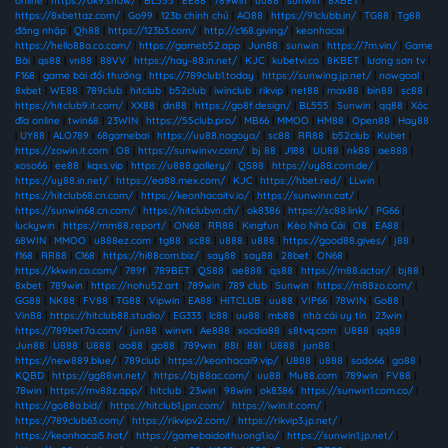
online
|
https://ok9.show/
|
BL555
|
EE88
|
789win
|
uu88
|
sunwin
|
8XBET
|
https://8xbettaz.com/
|
Go99
|
123b chính chủ
|
AO88
|
https://91clubb.in/
|
TG88
|
Tg88
đăng nhập
|
Qh88
|
https://123b3.com/
|
http://c168.giving/
|
keonhacai
|
https://hello88a.co.com/
|
https://gameb52.app
|
Jun88
|
sunwin
|
https://7m.vin/
|
Game
Bài
|
qs88
|
vn88
|
88VV
|
https://hay-88.in.net/
|
KJC
|
kubetvi.co
|
8KBET
|
lương sơn tv
|
F168
|
game bài đổi thưởng
|
https://789club1.today
|
https://sunwing.jp.net/
|
nowgoal
|
8xbet
|
WE88
|
789club
|
hitclub
|
b52club
|
iwinclub
|
rikvip
|
net88
|
max88
|
bin88
|
sc88
|
https://hitclub9.it.com/
|
XX88
|
dn88
|
https://go8f.design/
|
BL555
|
Sunwin
|
qq88
|
Xóc
đĩa online
|
twin68
|
23WIN
|
https://55club.pro/
|
MB66
|
MMOO
|
HM88
|
Open88
|
Hay88
|
UY88
|
ALO789
|
68gamebai
|
https://uu88.nagoya/
|
sc88
|
RR88
|
b52club
|
Kubet
|
https://zowin.it.com
|
O8
|
https://sunwinvv.com/
|
bj 88
|
J188
|
UU88
|
nk88
|
ae888
|
xoso66
|
ee88
|
kqxs.vip
|
https://u888.gallery/
|
QS88
|
https://uy88.com.de/
|
https://uy88.in.net/
|
https://ea88.mex.com/
|
KJC
|
https://hbet.red/
|
LLwin
|
https://hitclub68.cn.com/
|
https://keonhacaitv.io/
|
https://sunwinn.cat/
|
https://sunwin68.cn.com/
|
https://hitclubvn.ch/
|
ok8386
|
https://sc88.link/
|
PG66
|
luckywin
|
https://mm88.report/
|
ON68
|
RR88
|
Kingfun
|
Kèo Nhà Cái
|
O8
|
EA88
|
68WIN
|
MMOO
|
u888ez.com
|
tg88
|
sc88
|
u888
|
u888
|
https://good88.gives/
|
j88
|
f168
|
RR88
|
C168
|
https://hi88com.biz/
|
say88
|
say88
|
28bet
|
ON68
|
https://kkwin.co.com/
|
789f
|
789BET
|
QS88
|
ae888
|
qs88
|
https://m88.actor/
|
bj88
|
8xbet
|
789win
|
https://nohu52.art
|
789win
|
789 club
|
Sunwin
|
https://m88zo.com/
|
GG88
|
NK88
|
FV88
|
TG88
|
Vipwin
|
EA88
|
HITCLUB
|
uu88
|
VIP66
|
78WIN
|
Go88
|
Vin88
|
https://hitclub88.studio/
|
EG333
|
lc88
|
uu88
|
mb88
|
nhà cái uy tín
|
23win
|
https://789bet7a.com/
|
jun88
|
winvn
|
Ae888
|
xocdia88
|
s8tvq.com
|
U888
|
qq88
|
Jun88
|
U888
|
U888
|
ao88
|
go88
|
789win
|
88I
|
88I
|
U888
|
jun88
|
https://new889.blue/
|
789club
|
https://keonhacai9.vip/
|
U888
|
u888
|
sodo66
|
go88
|
KQBD
|
https://gg88vn.net/
|
https://bj88ac.com/
|
uu88
|
Mu88.com
|
789win
|
FV88
|
78win
|
https://mv88z.app/
|
hitclub
|
23win
|
98win
|
ok8386
|
https://sunwin1.com.co/
|
https://go88a.bid/
|
https://hitclub1.jpn.com/
|
https://iwin.it.com/
|
https://789club63.com/
|
https://rikvipv2.com/
|
https://rikvip3.jp.net/
|
https://keonhacai5.hot/
|
https://gamebaidoithuong1.io/
|
https://sunwin1.jp.net/
|