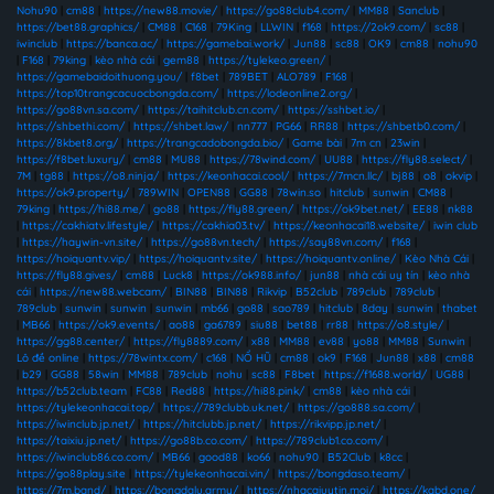
Nohu90
|
cm88
|
https://new88.movie/
|
https://go88club4.com/
|
MM88
|
Sanclub
|
https://bet88.graphics/
|
CM88
|
C168
|
79King
|
LLWIN
|
f168
|
https://2ok9.com/
|
sc88
|
iwinclub
|
https://banca.ac/
|
https://gamebai.work/
|
Jun88
|
sc88
|
OK9
|
cm88
|
nohu90
|
F168
|
79king
|
kèo nhà cái
|
gem88
|
https://tylekeo.green/
|
https://gamebaidoithuong.you/
|
f8bet
|
789BET
|
ALO789
|
F168
|
https://top10trangcacuocbongda.com/
|
https://lodeonline2.org/
|
https://go88vn.sa.com/
|
https://taihitclub.cn.com/
|
https://sshbet.io/
|
https://shbethi.com/
|
https://shbet.law/
|
nn777
|
PG66
|
RR88
|
https://shbetb0.com/
|
https://8kbet8.org/
|
https://trangcadobongda.bio/
|
Game bài
|
7m cn
|
23win
|
https://f8bet.luxury/
|
cm88
|
MU88
|
https://78wind.com/
|
UU88
|
https://fly88.select/
|
7M
|
tg88
|
https://o8.ninja/
|
https://keonhacai.cool/
|
https://7mcn.llc/
|
bj88
|
o8
|
okvip
|
https://ok9.property/
|
789WIN
|
OPEN88
|
GG88
|
78win.so
|
hitclub
|
sunwin
|
CM88
|
79king
|
https://hi88.me/
|
go88
|
https://fly88.green/
|
https://ok9bet.net/
|
EE88
|
nk88
|
https://cakhiatv.lifestyle/
|
https://cakhia03.tv/
|
https://keonhacai18.website/
|
iwin club
|
https://haywin-vn.site/
|
https://go88vn.tech/
|
https://say88vn.com/
|
f168
|
https://hoiquantv.vip/
|
https://hoiquantv.site/
|
https://hoiquantv.online/
|
Kèo Nhà Cái
|
https://fly88.gives/
|
cm88
|
Luck8
|
https://ok988.info/
|
jun88
|
nhà cái uy tín
|
kèo nhà
cái
|
https://new88.webcam/
|
BIN88
|
BIN88
|
Rikvip
|
B52club
|
789club
|
789club
|
789club
|
sunwin
|
sunwin
|
sunwin
|
mb66
|
go88
|
sao789
|
hitclub
|
8day
|
sunwin
|
thabet
|
MB66
|
https://ok9.events/
|
ao88
|
ga6789
|
siu88
|
bet88
|
rr88
|
https://o8.style/
|
https://gg88.center/
|
https://fly8889.com/
|
x88
|
MM88
|
ev88
|
yo88
|
MM88
|
Sunwin
|
Lô đề online
|
https://78wintx.com/
|
c168
|
NỔ HŨ
|
cm88
|
ok9
|
F168
|
Jun88
|
x88
|
cm88
|
b29
|
GG88
|
58win
|
MM88
|
789club
|
nohu
|
sc88
|
F8bet
|
https://f1688.world/
|
UG88
|
https://b52club.team
|
FC88
|
Red88
|
https://hi88.pink/
|
cm88
|
kèo nhà cái
|
https://tylekeonhacai.top/
|
https://789clubb.uk.net/
|
https://go888.sa.com/
|
https://iwinclub.jp.net/
|
https://hitclubb.jp.net/
|
https://rikvipp.jp.net/
|
https://taixiu.jp.net/
|
https://go88b.co.com/
|
https://789club1.co.com/
|
https://iwinclub86.co.com/
|
MB66
|
good88
|
ko66
|
nohu90
|
B52Club
|
k8cc
|
https://go88play.site
|
https://tylekeonhacai.vin/
|
https://bongdaso.team/
|
https://7m.band/
|
https://bongdalu.army/
|
https://nhacaiuytin.moi/
|
https://kqbd.one/