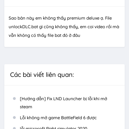
Sao bản này em không thấy premium deluxe ạ. File
unlockDLC.bat gì cũng không thấy, em coi video rồi mà
vẫn không có thấy file bat đó ở đâu
Các bài viết liên quan:
[Hướng dẫn] Fix LND Launcher bị lỗi khi mở
steam
Lỗi không mở game BattleField 6 được
lỗi microsoft flight simulator 2020