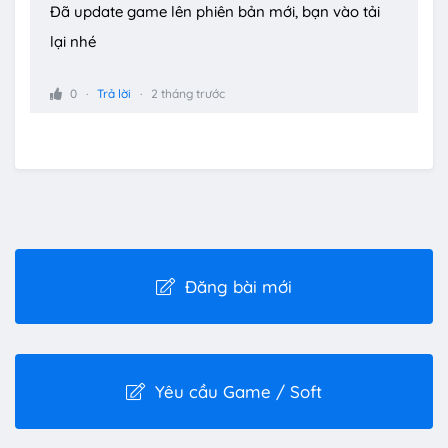
Đã update game lên phiên bản mới, bạn vào tải
lại nhé
0
Trả lời
2 tháng trước
Đăng bài mới
Yêu cầu Game / Soft