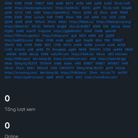
XX88
|
XX88
|
ON68
|
F8BET
|
S666
|
ee88
|
88VV
|
dn88
|
lv88
|
ao88
|
luck8
|
Tài xỉu md5
|
ee88
|
https://keobongda.uk.net/
|
https://qs88.sh/
|
NOHU
|
go99
|
Tài xỉu md5
|
King88
|
qh88
|
nổ hũ
|
lv88
|
nk88
|
https://open88.io/
|
98win
|
QS88
|
s8
|
33win
|
on68
|
RR88
|
XX88
|
EX88
|
789K
|
sunwin
|
lv88
|
CM88
|
33win
|
f168
|
xx8
|
ad88
|
rtzz
|
GO8
|
LV88
|
QS88
|
qh88
|
qh88
|
789win
|
98win
|
8kbet
|
https://8kbet.cz/
|
https://8kbetgroup.org/
|
https://8kbet.fit/
|
Nổ Hũ
|
789WIN
|
king88
|
nhà cái 8KBET
|
AD88
|
XX8
|
abcvip
|
febet
|
KQBD
|
Go88
|
max79
|
thapcam
|
https://gg888.info/
|
GG88
|
ON68
|
open88
|
https://789winn.games/
|
https://s8top.win/
|
go8
|
kk55
|
ad88
|
xx8
|
QQ88
|
http://qq887p.com/
|
88aa
|
UY88
|
luck8
|
uy88
|
go8
|
Hay88
|
88m
|
f168
|
789BET
|
33WIN
|
X88
|
UY88
|
EA88
|
188V
|
LV88
|
69VN
|
cm88
|
ok365
|
sunwin
|
luck8
|
AO88
|
LV88
|
KUWIN
|
w88
|
qh88
|
7M
|
Bongdalu
|
pg88
|
NK88
|
789WIN
|
UY88
|
ae888
|
HB88
|
ok8386
|
DH88
|
abcvip
|
XX88
|
nohu90 com
|
https://lx88.uk/
|
98win
|
JBO Vietnam
|
https://hi88.spot/
|
kèo bóng đá
|
https://luck88com.net/
|
s666
|
https://open88.gg/
|
88aa
|
Đăng Ký BL555
|
555WIN
|
st666
|
kubet
|
m88
|
8XBET
|
8XBET
|
88VBET
|
fv88
|
58win
|
58win
|
888vi
|
888vnd
|
zx88
|
CAKHIATV
|
Đăng Nhập BL555
|
go99
|
hitclub
|
https://sunwinvy.com/
|
kèo bóng đá
|
https://fv88.best/
|
23win
|
Xoi Lac TV
|
alo789
|
3win
|
https://go8f.co.com/
|
kp88
|
KK55
|
kk55
|
kk55
|
https://win58win.com/
|
0
Tổng lượt xem
0
Online