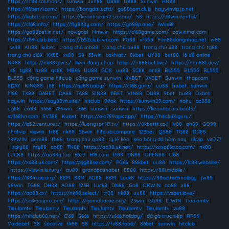
https://sc88.solutions/
|
sunwin
|
Jun88
|
U888
|
U888
|
Sunwin
|
RR88
|
https://f8betv1.com/
|
https://bongdalu.cfd/
|
go88com.club
|
haywinvip.jp.net
|
https://kqbd.sa.com/
|
https://keonhacai52.sa.com/
|
S8
|
https://78win.dental/
|
https://c168.info/
|
https://fly888y.com/
|
https://go88p.one/
|
iWin68
|
https://go88bet.in.net/
|
nowgoal
|
Mmwin
|
https://c168game.com/
|
zowinmoi.com
|
https://789-club.best
|
https://b52club-vn.com
|
PG88
|
vf555
|
Fun88dangnhap.net
|
w88
|
w88
|
AU88
|
kubet
|
trang chủ mb88
|
trang chủ au88
|
trang chủ x88
|
trang chủ tg88
|
trang chủ c168
|
XX88
|
xx88
|
S8
|
33win
|
cakhiatv
|
8kbet
|
UY88
|
bet88
|
lô đề online
|
NK88
|
https://nk88.gives/
|
llwin đăng nhập
|
https://u888bet.live/
|
https://mm88t.dev/
|
s8
|
tg88
|
hz88
|
qs88
|
MB66
|
UU88
|
GO8
|
uu88
|
SC88
|
on68
|
BL555
|
BL555
|
BL555
|
BL555
|
cổng game hitclub
|
cổng game sunwin
|
8XBET
|
8XBET
|
Sunwin
|
thapcam
|
8DAY
|
KING88
|
j88
|
https://qs88.baby/
|
https://c168.guru/
|
uu88
|
hubet
|
sunwin
|
hi88
|
TX88
|
DABET
|
DA88
|
TA88
|
SIN88
|
11BET
|
VIN88
|
DU88
|
9bet
|
bu88
|
Oxbet
|
haywin
|
https://say88vn.site/
|
hitclub
|
99ok
|
https://sunwin29.com/
|
nohu
|
az888
|
ug88
|
ea88
|
S666
|
789win
|
s666
|
sunwin
|
sunwin
|
https://keonhacai5.boats/
|
sv368hn.com
|
SV388
|
Kubet
|
https://alo789apk.app/
|
https://hitclub1.guru/
|
https://b52.ventures/
|
https://luongson117.tv/
|
https://8kbettt.co/
|
lv88
|
qh88
|
GO99
|
nhatvip
|
vipwin
|
tr88
|
nk88
|
56win
|
hitclub.compare
|
123bet
|
QS88
|
TG88
|
DN88
|
789WIN
|
gem88
|
fb88
|
trang chủ go88
|
tỷ lệ kèo
|
kèo bóng đá hôm nay
|
rikvip
|
vin777
|
lucky88
|
mb88
|
ao88
|
TK88
|
https://ao88.uk.net/
|
https://xoso66a.co.com/
|
nk88
|
LUCK8
|
https://ao88y.top
|
6623
|
H19.com
|
tt88
|
DN88
|
OPEN88
|
C168
|
https://xx88.uk.com/
|
https://gg88se.com/
|
PG66
|
88kbet
|
uu88
|
https://lc88.website/
|
https://vipwin.luxury/
|
au88
|
grandpashabet
|
EE88
|
https://88i.mobile/
|
https://88m.ae.org/
|
88M
|
88M
|
AO88
|
88M
|
Luck8
|
https://88aa.technology
|
jw88
|
98Win
|
TG88
|
DH88
|
AO88
|
123B
|
Luck8
|
DN88
|
Go8
|
OKWIN
|
ao88
|
x88
|
https://ao88.cx/
|
https://nk88.select/
|
tr88
|
nk88
|
uu88
|
https://vsbet.love/
|
https://soikeo.jpn.com/
|
https://gamebai.ae.org/
|
23win
|
GG88
|
LLWIN
|
Tieulamtv
|
Tieulamtv
|
Tieulamtv
|
Tieulamtv
|
Tieulamtv
|
Tieulamtv
|
Tieulamtv
|
vu88
|
https://hitclub88.net/
|
C168
|
S666
|
https://s666.holiday/
|
đá gà trực tiếp
|
RR99
|
Vaidebet
|
S8
|
socolive
|
tk88
|
S8
|
https://fv88.food/
|
86bet
|
sunwin
|
hitclub
|