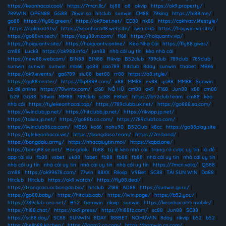
https://keonhacai.cool/
|
https://7mcn.llc/
|
bj88
|
o8
|
okvip
|
https://ok9.property/
|
789WIN
|
OPEN88
|
GG88
|
78win.so
|
hitclub
|
sunwin
|
CM88
|
79king
|
https://hi88.me/
|
go88
|
https://fly88.green/
|
https://ok9bet.net/
|
EE88
|
nk88
|
https://cakhiatv.lifestyle/
|
https://cakhia03.tv/
|
https://keonhacai18.website/
|
iwin club
|
https://haywin-vn.site/
|
https://go88vn.tech/
|
https://say88vn.com/
|
f168
|
https://hoiquantv.vip/
|
https://hoiquantv.site/
|
https://hoiquantv.online/
|
Kèo Nhà Cái
|
https://fly88.gives/
|
cm88
|
Luck8
|
https://ok988.info/
|
jun88
|
nhà cái uy tín
|
kèo nhà cái
|
https://new88.webcam/
|
BIN88
|
BIN88
|
Rikvip
|
B52club
|
789club
|
789club
|
789club
|
sunwin
|
sunwin
|
sunwin
|
mb66
|
go88
|
sao789
|
hitclub
|
8day
|
sunwin
|
thabet
|
MB66
|
https://ok9.events/
|
ga6789
|
siu88
|
bet88
|
rr88
|
https://o8.style/
|
https://gg88.center/
|
https://fly8889.com/
|
x88
|
MM88
|
ev88
|
yo88
|
MM88
|
Sunwin
|
Lô đề online
|
https://78wintx.com/
|
c168
|
NỔ HŨ
|
cm88
|
ok9
|
F168
|
Jun88
|
x88
|
cm88
|
b29
|
GG88
|
58win
|
MM88
|
789club
|
sc88
|
F8bet
|
https://b52club.team
|
cm88
|
kèo
nhà cái
|
https://tylekeonhacai.top/
|
https://789clubb.uk.net/
|
https://go888.sa.com/
|
https://iwinclub.jp.net/
|
https://hitclubb.jp.net/
|
https://rikvipp.jp.net/
|
https://taixiu.jp.net/
|
https://go88b.co.com/
|
https://789club1.co.com/
|
https://iwinclub86.co.com/
|
MB66
|
ko66
|
nohu90
|
B52Club
|
k8cc
|
https://go88play.site
|
https://tylekeonhacai.vin/
|
https://bongdaso.team/
|
https://7m.band/
|
https://bongdalu.army/
|
https://nhacaiuytin.moi/
|
https://kqbd.one/
|
https://bong88.se.net/
|
Bongdalu
|
fb88
|
tỷ lệ kèo nhà cái
|
trang cá cược uy tín
|
lô đề
|
app tài xỉu
|
fb88
|
vsbet
|
uk88
|
fabet
|
fb88
|
fb88
|
fb88
|
nhà cái uy tín
|
nhà cái uy tín
|
nhà cái uy tín
|
nhà cái uy tín
|
nhà cái uy tín
|
nhà cái uy tín
|
https://7mcn.voto/
|
QS88
|
cm88
|
https://ok99678.com/
|
77win
|
88XX
|
Rikvip
|
V9Bet
|
SC88
|
TẢI SUN WIN
|
Da88
|
Hitclub
|
Hitclub
|
https://ok9.watch/
|
https://fly88.deal/
|
https://trangcacuocbongda.bio/
|
hitclub
|
Z188
|
AO88
|
https://sunwin.guru/
|
https://go88.baby/
|
https://hitclub.cab/
|
https://iwin.page/
|
https://b52.you/
|
https://789club-ceo.net/
|
B52
|
Gemwin
|
rikvip
|
sunwin
|
https://keonhacai55.mobile/
|
https://hi88.chat/
|
https://ok9.press/
|
https://hi88fz.com/
|
sc88
|
Jun88
|
SC88
|
https://sc88.day/
|
SC88
|
SUNWIN
|
8DAY
|
188BET
|
NOHUWIN
|
8day
|
rikvip
|
b52
|
b52
|
https://hello88.kitchen/
|
https://1gom2.co.com/
|
https://bomwin.cn.com/
|