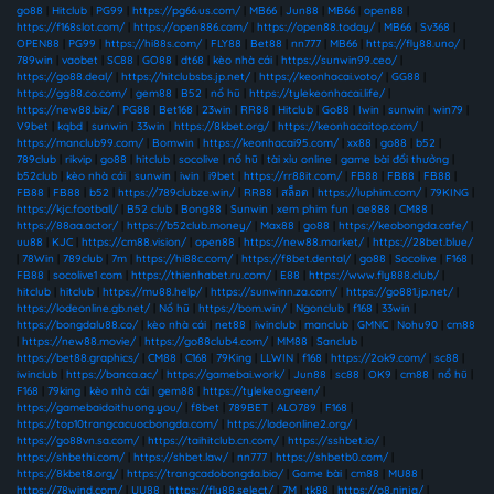
go88
|
Hitclub
|
PG99
|
https://pg66.us.com/
|
MB66
|
Jun88
|
MB66
|
open88
|
https://f168slot.com/
|
https://open886.com/
|
https://open88.today/
|
MB66
|
Sv368
|
OPEN88
|
PG99
|
https://hi88s.com/
|
FLY88
|
Bet88
|
nn777
|
MB66
|
https://fly88.uno/
|
789win
|
vaobet
|
SC88
|
GO88
|
dt68
|
kèo nhà cái
|
https://sunwin99.ceo/
|
https://go88.deal/
|
https://hitclubsbs.jp.net/
|
https://keonhacai.voto/
|
GG88
|
https://gg88.co.com/
|
gem88
|
B52
|
nổ hũ
|
https://tylekeonhacai.life/
|
https://new88.biz/
|
PG88
|
Bet168
|
23win
|
RR88
|
Hitclub
|
Go88
|
Iwin
|
sunwin
|
win79
|
V9bet
|
kqbd
|
sunwin
|
33win
|
https://8kbet.org/
|
https://keonhacaitop.com/
|
https://manclub99.com/
|
Bomwin
|
https://keonhacai95.com/
|
xx88
|
go88
|
b52
|
789club
|
rikvip
|
go88
|
hitclub
|
socolive
|
nổ hũ
|
tài xỉu online
|
game bài đổi thưởng
|
b52club
|
kèo nhà cái
|
sunwin
|
iwin
|
i9bet
|
https://rr88it.com/
|
FB88
|
FB88
|
FB88
|
FB88
|
FB88
|
b52
|
https://789clubze.win/
|
RR88
|
สล็อต
|
https://luphim.com/
|
79KING
|
https://kjc.football/
|
B52 club
|
Bong88
|
Sunwin
|
xem phim fun
|
ae888
|
CM88
|
https://88aa.actor/
|
https://b52club.money/
|
Max88
|
go88
|
https://keobongda.cafe/
|
uu88
|
KJC
|
https://cm88.vision/
|
open88
|
https://new88.market/
|
https://28bet.blue/
|
78Win
|
789club
|
7m
|
https://hi88c.com/
|
https://f8bet.dental/
|
go88
|
Socolive
|
F168
|
FB88
|
socolive1 com
|
https://thienhabet.ru.com/
|
E88
|
https://www.fly888.club/
|
hitclub
|
hitclub
|
https://mu88.help/
|
https://sunwinn.za.com/
|
https://go881.jp.net/
|
https://lodeonline.gb.net/
|
Nổ hũ
|
https://bom.win/
|
Ngonclub
|
f168
|
33win
|
https://bongdalu88.co/
|
kèo nhà cái
|
net88
|
iwinclub
|
manclub
|
GMNC
|
Nohu90
|
cm88
|
https://new88.movie/
|
https://go88club4.com/
|
MM88
|
Sanclub
|
https://bet88.graphics/
|
CM88
|
C168
|
79King
|
LLWIN
|
f168
|
https://2ok9.com/
|
sc88
|
iwinclub
|
https://banca.ac/
|
https://gamebai.work/
|
Jun88
|
sc88
|
OK9
|
cm88
|
nổ hũ
|
F168
|
79king
|
kèo nhà cái
|
gem88
|
https://tylekeo.green/
|
https://gamebaidoithuong.you/
|
f8bet
|
789BET
|
ALO789
|
F168
|
https://top10trangcacuocbongda.com/
|
https://lodeonline2.org/
|
https://go88vn.sa.com/
|
https://taihitclub.cn.com/
|
https://sshbet.io/
|
https://shbethi.com/
|
https://shbet.law/
|
nn777
|
https://shbetb0.com/
|
https://8kbet8.org/
|
https://trangcadobongda.bio/
|
Game bài
|
cm88
|
MU88
|
https://78wind.com/
|
UU88
|
https://fly88.select/
|
7M
|
tk88
|
https://o8.ninja/
|