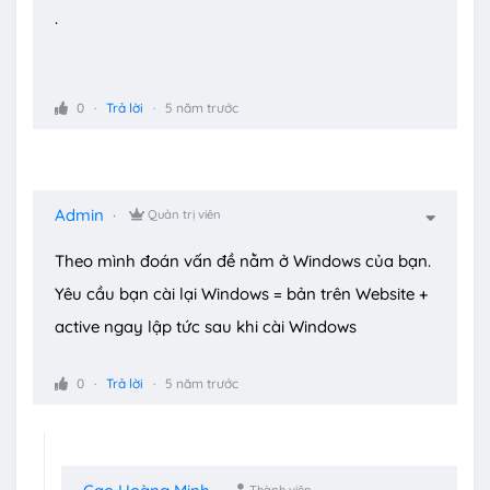
.
0
Trả lời
5 năm trước
Admin
Quản trị viên
Theo mình đoán vấn đề nằm ở Windows của bạn.
Yêu cầu bạn cài lại Windows = bản trên Website +
active ngay lập tức sau khi cài Windows
0
Trả lời
5 năm trước
Thành viên