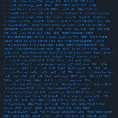
https://88i.mobile/
|
https://88m.ae.org/
|
88M
|
88M
|
AO88
|
88M
|
Luck8
|
https://88aa.technology
|
jw88
|
98Win
|
TG88
|
DH88
|
AO88
|
123B
|
Luck8
|
https://dn88s.net/
|
https://go8.onl/
|
OKWIN
|
ao88
|
x88
|
https://ao88.cx/
|
https://nk88.select/
|
tr88
|
nk88
|
uu88
|
https://vsbet.love/
|
https://soikeo.jpn.com/
|
https://gamebai.ae.org/
|
23win
|
GG88
|
LLWIN
|
Tieulamtv
|
Tieulamtv
|
Tieulamtv
|
Tieulamtv
|
Tieulamtv
|
Tieulamtv
|
Tieulamtv
|
vu88
|
https://hitclub88.net/
|
C168
|
S666
|
https://s666.holiday/
|
đá gà trực tiếp
|
https://fv88.food/
|
86bet
|
sunwin
|
hitclub
|
Luongsontv
|
Luongsontv
|
EE88
|
BL555
|
KK55
|
KK55
|
S666
|
s666
|
vip66
|
123b
|
ee88
|
XX8
|
AD88
|
UY88
|
UY88
|
123b
|
sv388
|
qs88
|
https://vsbet.link/
|
onbet
|
https://febetvip.it.com/
|
RIKVIP
|
HITCLUB
|
GO88
|
SUNWIN
|
fabet
|
net88
|
mubet
|
AE888
|
AE888
|
o8
|
ON68
|
sunwin
|
uu88
|
88M
|
https://alahlyg.sa.com/
|
789win
|
https://on686.com/
|
https://on683.com/
|
F8BET
|
https://keonhacai5.com/
|
s666
|
ok8386
|
https://tylekeo88s.com/
|
qq88
|
c168
|
33win
|
BET88
|
nổ hũ
|
onbet
|
b52club
|
QS88
|
FV88
|
https://xoilac.movie/
|
https://rakhoitv.network/
|
alo789
|
GG88
|
789bet.tv
|
game bài đổi thưởng
|
kèo nhà cái 5
|
Luckywin
|
https://mobamonster.com/
|
https://on68i.com/
|
PG99
|
PG88
|
BET88
|
123bet
|
go88
|
go88
|
789bet
|
https://kubet773.com/
|
https://kubetqw.com/
|
https://mu886.pizza/
|
F168
|
ok8386
|
lương sơn tv
|
NK88
|
Luck8
|
Luck8
|
DN88
|
Bet88
|
Bet88
|
new88
|
O8
|
cf789
|
f168
|
https://on68c.com/
|
cm88
|
Jun88
|
JW88
|
cm88
|
F168
|
on68
|
https://taixiuonline.direct
|
w88
|
rikvip
|
u888
|
jw88
|
lv88
|
98win
|
ml88.vegas
|
VIP66
|
mv66
|
ml88
|
luck8
|
S666
|
789bet
|
qq88
|
Sunwin
|
8kbet
|
MK8
|
https://cakhiatv.express/
|
39bet
|
https://nhacaiuytin88.ae.org/
|
nohu90 com
|
https://go88club.ru.com/
|
kingfun
|
thabet
|
https://kqbd.mx
|
PG88
|
ok8386
|
https://cakhiatv365.com/
|
nowgoal
|
https://keonhacai5.ru.com/
|
EE88
|
nohu90
|
7m
|
LUCK8
|
NK88
|
sunwin
|
u888
|
kèo
nhà cái
|
tỷ lệ cá cược
|
trang cá độ bóng đá
|
tỷ lệ kèo nhà cái
|
sunwin
|
go88
|
cf68
|
cm88
|
u888
|
u888
|
qh88
|
KUBET88
|
UU88
|
https://on682.com/
|
Na99
|
https://llwin.you/
|
https://gg88.you/
|
BJ88
|
SV888
|
luck8
|
https://gk88-z1.com/
|
ok8386
|
ON68
|
789win
|
TK688
|
bongdalu
|
fb88
|
m88
|
win55
|
86bet
|
https://go88v2.net/
|
GG88
|
lv88
|
https://new88pm.com/
|
On68
|
https://gg88fun.com
|
go88
|
U888
|
Hello88
|
ABC88
|
VIPWIN
|
78WIN
|
MK8
|
on68
|
s66
|
XOSO66
|
LUCK8
|