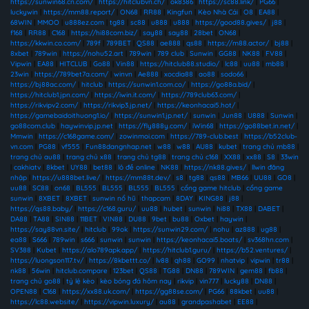
https://sunwin68.cn.com/
|
https://hitclubvn.ch/
|
ok8386
|
https://sc88.link/
|
PG66
|
luckywin
|
https://mm88.report/
|
ON68
|
RR88
|
Kingfun
|
Kèo Nhà Cái
|
O8
|
EA88
|
68WIN
|
MMOO
|
u888ez.com
|
tg88
|
sc88
|
u888
|
u888
|
https://good88.gives/
|
j88
|
f168
|
RR88
|
C168
|
https://hi88com.biz/
|
say88
|
say88
|
28bet
|
ON68
|
https://kkwin.co.com/
|
789f
|
789BET
|
QS88
|
ae888
|
qs88
|
https://m88.actor/
|
bj88
|
8xbet
|
789win
|
https://nohu52.art
|
789win
|
789 club
|
Sunwin
|
GG88
|
NK88
|
FV88
|
Vipwin
|
EA88
|
HITCLUB
|
Go88
|
Vin88
|
https://hitclub88.studio/
|
lc88
|
uu88
|
mb88
|
23win
|
https://789bet7a.com/
|
winvn
|
Ae888
|
xocdia88
|
ao88
|
sodo66
|
https://bj88ac.com/
|
hitclub
|
https://sunwin1.com.co/
|
https://go88a.bid/
|
https://hitclub1.jpn.com/
|
https://iwin.it.com/
|
https://789club63.com/
|
https://rikvipv2.com/
|
https://rikvip3.jp.net/
|
https://keonhacai5.hot/
|
https://gamebaidoithuong1.io/
|
https://sunwin1.jp.net/
|
sunwin
|
Jun88
|
U888
|
Sunwin
|
go88com.club
|
haywinvip.jp.net
|
https://fly888y.com/
|
iWin68
|
https://go88bet.in.net/
|
Mmwin
|
https://c168game.com/
|
zowinmoi.com
|
https://789-club.best
|
https://b52club-
vn.com
|
PG88
|
vf555
|
Fun88dangnhap.net
|
w88
|
w88
|
AU88
|
kubet
|
trang chủ mb88
|
trang chủ au88
|
trang chủ x88
|
trang chủ tg88
|
trang chủ c168
|
XX88
|
xx88
|
S8
|
33win
|
cakhiatv
|
8kbet
|
UY88
|
bet88
|
lô đề online
|
NK88
|
https://nk88.gives/
|
llwin đăng
nhập
|
https://u888bet.live/
|
https://mm88t.dev/
|
s8
|
tg88
|
qs88
|
MB66
|
UU88
|
GO8
|
uu88
|
SC88
|
on68
|
BL555
|
BL555
|
BL555
|
BL555
|
cổng game hitclub
|
cổng game
sunwin
|
8XBET
|
8XBET
|
sunwin nổ hũ
|
thapcam
|
8DAY
|
KING88
|
j88
|
https://qs88.baby/
|
https://c168.guru/
|
uu88
|
hubet
|
sunwin
|
hi88
|
TX88
|
DABET
|
DA88
|
TA88
|
SIN88
|
11BET
|
VIN88
|
DU88
|
9bet
|
bu88
|
Oxbet
|
haywin
|
https://say88vn.site/
|
hitclub
|
99ok
|
https://sunwin29.com/
|
nohu
|
az888
|
ug88
|
ea88
|
S666
|
789win
|
s666
|
sunwin
|
sunwin
|
https://keonhacai5.boats/
|
sv368hn.com
|
SV388
|
Kubet
|
https://alo789apk.app/
|
https://hitclub1.guru/
|
https://b52.ventures/
|
https://luongson117.tv/
|
https://8kbettt.co/
|
lv88
|
qh88
|
GO99
|
nhatvip
|
vipwin
|
tr88
|
nk88
|
56win
|
hitclub.compare
|
123bet
|
QS88
|
TG88
|
DN88
|
789WIN
|
gem88
|
fb88
|
trang chủ go88
|
tỷ lệ kèo
|
kèo bóng đá hôm nay
|
rikvip
|
vin777
|
lucky88
|
DN88
|
OPEN88
|
C168
|
https://xx88.uk.com/
|
https://gg88se.com/
|
PG66
|
88kbet
|
uu88
|
https://lc88.website/
|
https://vipwin.luxury/
|
au88
|
grandpashabet
|
EE88
|