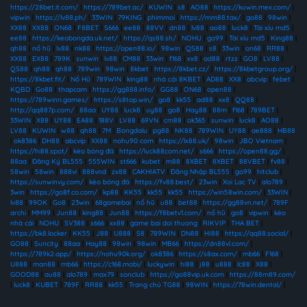
https://28bet.it.com/
|
https://789bet.ac/
|
KUWIN
|
s8
|
AO88
|
https://kuwin.mex.com/
|
vipwin
|
https://lv88.ph/
|
33WIN
|
79KING
|
phimmoi
|
https://mm88.tax/
|
go88
|
98win
|
XX88
|
XX88
|
ON68
|
F8BET
|
S666
|
ee88
|
88VV
|
dn88
|
lv88
|
ao88
|
luck8
|
Tài xỉu md5
|
ee88
|
https://keobongda.uk.net/
|
https://qs88.sh/
|
NOHU
|
go99
|
Tài xỉu md5
|
King88
|
qh88
|
nổ hũ
|
lv88
|
nk88
|
https://open88.io/
|
98win
|
QS88
|
s8
|
33win
|
on68
|
RR88
|
XX88
|
EX88
|
789K
|
sunwin
|
lv88
|
CM88
|
33win
|
f168
|
xx8
|
ad88
|
rtzz
|
GO8
|
LV88
|
QS88
|
qh88
|
qh88
|
789win
|
98win
|
8kbet
|
https://8kbet.cz/
|
https://8kbetgroup.org/
|
https://8kbet.fit/
|
Nổ Hũ
|
789WIN
|
king88
|
nhà cái 8KBET
|
AD88
|
XX8
|
abcvip
|
febet
|
KQBD
|
Go88
|
thapcam
|
https://gg888.info/
|
GG88
|
ON68
|
open88
|
https://789winn.games/
|
https://s8top.win/
|
go8
|
kk55
|
ad88
|
xx8
|
QQ88
|
http://qq887p.com/
|
88aa
|
UY88
|
luck8
|
uy88
|
go8
|
Hay88
|
88m
|
f168
|
789BET
|
33WIN
|
X88
|
UY88
|
EA88
|
188V
|
LV88
|
69VN
|
cm88
|
ok365
|
sunwin
|
luck8
|
AO88
|
LV88
|
KUWIN
|
w88
|
qh88
|
7M
|
Bongdalu
|
pg88
|
NK88
|
789WIN
|
UY88
|
ae888
|
HB88
|
ok8386
|
DH88
|
abcvip
|
XX88
|
nohu90 com
|
https://lx88.uk/
|
98win
|
JBO Vietnam
|
https://hi88.spot/
|
kèo bóng đá
|
https://luck88com.net/
|
s666
|
https://open88.gg/
|
88aa
|
Đăng Ký BL555
|
555WIN
|
st666
|
kubet
|
m88
|
8XBET
|
8XBET
|
88VBET
|
fv88
|
58win
|
58win
|
888vi
|
888vnd
|
zx88
|
CAKHIATV
|
Đăng Nhập BL555
|
go99
|
hitclub
|
https://sunwinvy.com/
|
kèo bóng đá
|
https://fv88.best/
|
23win
|
Xoi Lac TV
|
alo789
|
3win
|
https://go8f.co.com/
|
kp88
|
KK55
|
kk55
|
kk55
|
https://win58win.com/
|
33WIN
|
lv88
|
99OK
|
Go8
|
23win
|
68gamebai
|
nổ hũ
|
u88
|
bet88
|
https://gg88vn.net/
|
789F
archi
|
MM99
|
Jun88
|
king88
|
Jun88
|
https://f8betv1.com/
|
nổ hũ
|
go8
|
vipwin
|
kèo
nhà cái
|
NOHU
|
SV388
|
s666
|
xx88
|
game bai doi thuong
|
RIKVIP
|
THA BET
|
https://bk8.locker
|
KK55
|
J88
|
U888
|
S8
|
789WIN
|
DN88
|
HI88
|
https://qq88.social/
|
GO88
|
Suncity
|
88aa
|
Hay88
|
98win
|
98win
|
MB66
|
https://dn88vl.com/
|
https://789k2.app/
|
https://nohu90k.org/
|
ok8386
|
https://s8ax.com/
|
mb66
|
F168
|
U888
|
man88
|
mb66
|
https://c168.mobi/
|
luckywin
|
hi88
|
j88
|
u888
|
lc88
|
X88
|
GOOD88
|
au88
|
alo789
|
max79
|
sonclub
|
https://go88vip.uk.com
|
https://88m89.com/
|
luck8
|
KUBET
|
789F
|
RR88
|
kk55
|
Trang chủ TG88
|
98WIN
|
https://78win.dental/
|