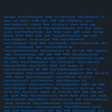
nettruyen
|
https://zinmanga.net
|
ufabet
|
truc tiep bong da
|
https://iwinclub.la/
|
Ku
casino
|
Ku11
|
xoilac tv
|
Fun88
|
kubet
|
sv388
|
https://sv368.direct/
|
sunwin
|
https://ee88vie.com/
|
Kubet88
|
78win
|
nhà cái uy tín
|
sunwin
|
sunwin
|
kqxs
ketquaxoso3.com
|
nhà cái lô đề
|
https://keonhacai.football/
|
IWIN
|
78win
|
xoilac tv
|
xoso66
|
https://keonhacai55.bet/
|
rikvip
|
hitclub
|
sunwin
|
go88
|
socolive
|
Trực tiếp
bóng đá
|
Alo789
|
Ae888
|
xôi lạc
|
v9bet
|
https://keonhacai.fund/
|
vip66
|
Vip66
|
https://mb66p.com/
|
truc tiep bong da
|
VIP66
|
https://78winnh.net/
|
https://mb66q.com/
|
Xoso66
|
MB66
|
https://mb66.life/
|
colatv trực tiếp bóng đá
|
colatv
|
colatv truc tiep bong da
|
colatv
|
colatv bóng đá trực tiếp
|
https://tylekeonhacai.futbol/
|
https://bshbet.com/
|
b52
|
b52
|
xx88
|
RR88
|
thapcamtv
|
xoilac
|
https://sunwin1.bz/
|
XX88
|
XX88
|
MM88
|
MM88
|
https://bluphim5.com/
|
luongsontv
|
RR88
|
XX88
|
MB66
|
gavangtv
|
cakhiatv
|
https://go88fc.com/
|
trực tiếp
nba
|
soi kèo
|
https://79king.express/
|
https://ok365.center/
|
https://xx88.me.uk/
|
https://gem88.bar/
|
https://vip79.fit/
|
BIN88
|
Go88
|
nowgoal
|
7m
|
https://choigamebai.org/
|
ok9
|
MB66
|
https://top10nhacaiuytin.win/
|
KJC
|
8xx
|
https://mm88.io/
|
https://rongbk888.com/
|
https://rongbk666.com/
|
RR88
|
kèo nhà cái
|
bet88
|
cakhiatv
|
https://hitclub.website/
|
https://rikbet.ltd/
|
kèo nhà cái
|
https://bomwin.tech/
|
https://b78win.net/
|
https://f8beta2.me/
|
KJC
|
https://rikvip97.art/
|
https://sunwin97.art/
|
https://kclub.team/
|
SHBET
|
xx88
|
8kbet
|
https://rr88.se.net/
|
kèo nhà cái
|
RR88
|
78win
|
nha cai uy tin
|
ty le ca cuoc
|
7mcn
|
Xóc đĩa online
|
Kèo nhà cái 5
|
88goals
|
iwin
|
Tài xỉu MD5
|
1GOM
|
Rikvip
|
Go88
|
B52
club
|
max88
|
MM88
|
https://iwinclub.ru.com/
|
RIKVIP
|
RIKVIP
|
789win
|
go88
|
xoso66
|
https://cm88.dad/
|
https://hi88.uno/
|
https://iwin.sa.com/
|
go88
|
https://mm88.press/
|
Xoso66
|
phim sex vlxx
|
https://xx88brand.com/
|
https://b52club.sa.com/
|
https://sunwin19.cn.com/
|
https://keonhacai.gdn/
|
https://789clubb.one/
|
iwinclub
|
bin88
|
GG88
|
tải game daominhha
|
GG88
|
XX88
|
RR88
|
https://sunwin.talk/
|
nổ hũ
|