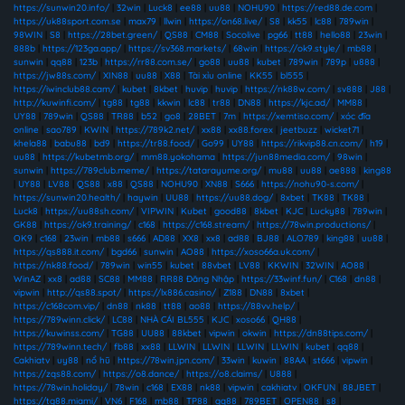
https://sunwin20.info/
|
32win
|
Luck8
|
ee88
|
uu88
|
NOHU90
|
https://red88.de.com
|
https://uk88sport.com.se
|
max79
|
llwin
|
https://on68.live/
|
S8
|
kk55
|
lc88
|
789win
|
98WIN
|
S8
|
https://28bet.green/
|
QS88
|
CM88
|
Socolive
|
pg66
|
tt88
|
hello88
|
23win
|
888b
|
https://123ga.app/
|
https://sv368.markets/
|
68win
|
https://ok9.style/
|
mb88
|
sunwin
|
qq88
|
123b
|
https://rr88.com.se/
|
go88
|
uu88
|
kubet
|
789win
|
789p
|
u888
|
https://jw88s.com/
|
XIN88
|
uu88
|
X88
|
Tài xỉu online
|
KK55
|
bl555
|
https://iwinclub88.cam/
|
kubet
|
8kbet
|
huvip
|
huvip
|
https://nk88w.com/
|
sv888
|
J88
|
http://kuwinfi.com/
|
tg88
|
tg88
|
kkwin
|
lc88
|
tr88
|
DN88
|
https://kjc.ad/
|
MM88
|
UY88
|
789win
|
QS88
|
TR88
|
b52
|
go8
|
28BET
|
7m
|
https://xemtiso.com/
|
xóc đĩa
online
|
sao789
|
KWIN
|
https://789k2.net/
|
xx88
|
xx88.forex
|
jeetbuzz
|
wicket71
|
khela88
|
babu88
|
bd9
|
https://tr88.food/
|
Go99
|
UY88
|
https://rikvip88.cn.com/
|
h19
|
uu88
|
https://kubetmb.org/
|
mm88.yokohama
|
https://jun88media.com/
|
98win
|
sunwin
|
https://789club.meme/
|
https://tatarayume.org/
|
mu88
|
uu88
|
ae888
|
king88
|
UY88
|
LV88
|
QS88
|
x88
|
QS88
|
NOHU90
|
XN88
|
S666
|
https://nohu90-s.com/
|
https://sunwin20.health/
|
haywin
|
UU88
|
https://uu88.dog/
|
8xbet
|
TK88
|
TK88
|
Luck8
|
https://uu88sh.com/
|
VIPWIN
|
Kubet
|
good88
|
8kbet
|
KJC
|
Lucky88
|
789win
|
GK88
|
https://ok9.training/
|
c168
|
https://c168.stream/
|
https://78win.productions/
|
OK9
|
c168
|
23win
|
mb88
|
s666
|
AD88
|
XX8
|
xx8
|
ad88
|
BJ88
|
ALO789
|
king88
|
uu88
|
https://qs888.it.com/
|
bgd66
|
sunwin
|
AO88
|
https://xoso66a.uk.com/
|
https://nk88.food/
|
789win
|
win55
|
kubet
|
88vbet
|
LV88
|
KKWIN
|
32WIN
|
AO88
|
WinAZ
|
xx8
|
ad88
|
SC88
|
MM88
|
RR88 Đăng Nhập
|
https://33winf.fun/
|
C168
|
dn88
|
vipwin
|
http://qs88.spot/
|
https://lx886.casino/
|
Z188
|
DN88
|
8xbet
|
https://c168com.vip/
|
dn88
|
nk88
|
tt88
|
ao88
|
https://88vv.help/
|
https://789winn.click/
|
LC88
|
NHÀ CÁI BL555
|
KJC
|
xoso66
|
QH88
|
https://kuwinss.com/
|
TG88
|
UU88
|
88kbet
|
vipwin
|
okwin
|
https://dn88tips.com/
|
https://789winn.tech/
|
fb88
|
xx88
|
LLWIN
|
LLWIN
|
LLWIN
|
LLWIN
|
kubet
|
qq88
|
Cakhiatv
|
uy88
|
nổ hũ
|
https://78win.jpn.com/
|
33win
|
kuwin
|
88AA
|
st666
|
vipwin
|
https://zqs88.com/
|
https://o8.dance/
|
https://o8.claims/
|
U888
|
https://78win.holiday/
|
78win
|
c168
|
EX88
|
nk88
|
vipwin
|
cakhiatv
|
OKFUN
|
88JBET
|
https://tg88.miami/
|
VN6
|
F168
|
mb88
|
TP88
|
qq88
|
789BET
|
OPEN88
|
s8
|