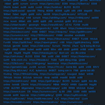
sunwin
|
go88
|
rikbet
|
https://keonhacaivnic.com/
|
iwin
|
taixiu88.io
|
gem88
|
keonhacai
|
rikbet
|
go88
|
sunwin
|
sunwin
|
https://gmnc.club/
|
EE88
|
https://123bett.io/
|
EE88
|
33WIN
|
kubet
|
au88
|
au88
|
Luck8
|
https://luck8.so/
|
BL555
|
BL555
|
https://kp88.social/
|
open88
|
79king
|
AE888
|
AE888
|
uy88
|
x88
|
z188
|
daga88
|
33win
|
188bet
|
fabet
|
big88
|
go88
|
nohu
|
bet88
|
https://uy88.de.com/
|
HITCLUB
|
https://uu88n.org/
|
tr88
|
sunwin
|
https://qh88kyc.com/
|
https://rr886j.com/
|
ae888
|
mcw
|
kuwin
|
88bet
|
x88
|
ao88
|
qq88
|
J88
|
sumclub
|
go88
|
B52 club
|
https://shbet.health/
|
gavangtv
|
https://vnew88.net/
|
nổ hũ
|
FLY88
|
mu88
|
https://qs88.team/
|
https://luongsontv.llc/
|
hz88
|
68win
|
https://soikeonhacai.one/
|
https://hitcluba.cn.com/
|
XX88
|
8XBET
|
https://rikvip.mx/
|
https://go88hv.com/
|
https://sunwinn.in.net/
|
http://7899club.com/
|
VN168
|
socolive
|
xocdia88
|
https://luck8.dad
|
LV88
|
ao88
|
DN88
|
https://58win.autos/
|
8XBET
|
Fun88
|
Hitclub
|
Fun88
|
https://qs88.free/
|
https://vipwin.green/
|
rr88
|
https://gg88.directory
|
GG88
|
hitclub
|
gem88
|
kubet
|
https://c168.zone/
|
Sunwin
|
79KING
|
23win
|
tỷ lệ bóng đá trực
tuyến
|
U888
|
U888
|
hubet
|
ee88
|
ao88
|
88vv
|
x88
|
dn88
|
ga888
|
vn168
|
vn168
|
vn168
|
Hay88
|
Hay88
|
Hay88
|
https://nhacaiuytin.ro/
|
Bom win
|
xóc đĩa online
|
https://ok9.show/
|
BL555
|
EE88
|
f168
|
uu88
|
c168
|
8XBET
|
https://8xbettaz.com/
|
Go99
|
123b chính chủ
|
https://91clubb.in/
|
TG88
|
Tg88 đăng nhập
|
Qh88
|
https://123b3.com/
|
http://c168.giving/
|
keonhacai
|
https://hello88a.co.com/
|
https://gameb52.app
|
Jun88
|
sunwin
|
https://7m.vin/
|
Game Bài
|
qs88
|
vn88
|
88VV
|
https://hay-88.in.net/
|
KJC
|
kubetvi.co
|
8KBET
|
lương sơn tv
|
F168
|
game bài đổi
thưởng
|
https://789club1.today
|
https://sunwing.jp.net/
|
nowgoal
|
8xbet
|
WE88
|
789club
|
hitclub
|
b52club
|
iwinclub
|
rikvip
|
net88
|
max88
|
bin88
|
sc88
|
https://hitclub9.it.com/
|
XX88
|
https://go8f.design/
|
BL555
|
Sunwin
|
qq88
|
Xóc đĩa
online
|
twin68
|
23WIN
|
https://55club.pro/
|
MB66
|
MMOO
|
HM88
|
Open88
|
Hay88
|
UY88
|
ALO789
|
68gamebai
|
https://uu88.nagoya/
|
sc88
|
RR88
|
b52club
|
Kubet
|
https://zowin.it.com
|
O8
|
https://sunwinvv.com/
|
bj 88
|
J188
|
UU88
|
nk88
|
ae888
|
xoso66
|
ee88
|
kqxs.vip
|
https://u888.gallery/
|
QS88
|
https://uy88.com.de/
|
https://uy88.in.net/
|
https://ea88.mex.com/
|
KJC
|
https://hbet.red/
|
LLwin
|
https://hitclub68.cn.com/
|
https://keonhacaitv.io/
|
https://sunwinn.cat/
|