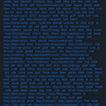
ok8386
|
S666
|
CAKHIATV
|
SOCOLIVE
|
33win
|
mu88
|
MB66
|
cf68
|
MK8
|
LV88
|
LV88
|
79king
|
88AA
|
BET88
|
bj88
|
https://keobongda.com/
|
febet
|
haywin
|
789club
|
go88
|
33win
|
O8
|
https://hi88.tours/
|
36WIN
|
EA88
|
8US
|
Motchill
|
TDTC
|
TD88
|
TD88
|
VLXX
|
Sex Việt
|
Heovl
|
JAV HD
|
VLXX
|
Nohu
|
KK55
|
KK55
|
BL555
|
luck8
|
123b
|
ko66
|
https://hay88.org.uk/
|
BL555
|
luongsontv
|
qh88
|
789win
|
go99
|
mu88
|
bj88
|
uu88
|
DN88
|
CM88
|
bj88
|
https://xoilactv.llc/
|
luongsontv
|
OK9
|
8XBET
|
https://79king.capital/
|
shbet
|
Fun88 Thai
|
XOSO66
|
LUCKY88
|
S8
|
U888
|
dn88
|
s8
|
ae888
|
bong da 365
|
J88
|
tt88
|
QQ88
|
Sunwin
|
O8
|
O8
|
https://c168.buzz/
|
https://fly88.in/
|
open88
|
188V
|
https://S8.today
|
NK88
|
BL555
|
KK55
|
88aa
|
Sunwin
|
https://b52club14.com/
|
KUWIN
|
NOHU
|
789win
|
https://gavangtvv.cc/
|
C168
|
hitclub
|
Ae888
|
https://8xbet1.co.com/
|
https://8xbet8x.it.com/
|
98win
|
KING88
|
LX88
|
https://8kbet.com.ph/
|
33win
|
nohu90
|
https://twin68.gr.com/
|
SV368
|
https://8kbet.cafe/
|
8kbet
|
https://shbet-okvip.uk.com/
|
https://on68info.com/
|
77ag
|
https://gavangtv.global/
|
xoso66
|
QS88
|
U88
|
789win
|
https://mitomtv.cx/
|
LC88
|
lô
đề online
|
xoso66
|
QH888
|
http://go99me.com/
|
8xx
|
https://58win1.info/
|
tv88
|
https://socolive.ai/
|
https://keonhacai555.us.com/
|
https://keonhacai55.ws/
|
http://hitclub1.ac/
|
https://iwinclub8.com/
|
https://gem88.in.net/
|
mb88
|
uu88
|
https://uu88.date/
|
https://new88.land/
|
https://new882.info/
|
UY88
|
77ag
|
ok365
|
G666
|
c168
|
789k
|
789F
|
789F
|
789F
|
789F
|
nổ hũ
|
https://kqbd.gg/
|
go88
|
AD88
|
au88
|
mu88
|
luck8
|
999bet
|
kèo nhà cái 5
|
red88
|
vic88
|
OKWINTV
|
luckywin
|
RIKVIP
|
B52
|
123B
|
LUCK8
|
st666
|
go88
|
78WIN
|
kubet
|
8kbet
|
ga6789
|
DN88
|
FLY88
|
98WIN
|
https://qs88.health/
|
Sunwin
|
https://new88.energy/
|
https://viscard.de.com/
|
X88
|
EX88
|
vipwin
|
tr88
|
qs88
|
UY88
|
U88
|
8kbet
|
88I
|
88AA
|
uu88
|
bet88
|
s8
|
s8
|
ao88
|
qh88
|
xoso66
|
QH88
|
MU88
|
uy88
|
x88
|
lv88
|
lc88
|
HUBET
|
B52club
|
xoso66vn.app
|
UY88
|
MM99
|
ok8386
|
https://vsbetz.net/
|
https://vsbet365.io/
|
Hay88
|
Hay88
|
Hay88
|
NK88
|
uy88
|
Ae888
|
new88
|
33ag
|
UY88
|
UY88
|
U88
|
98WIN
|
https://luck8.style/
|
https://13win.studio/
|
https://789p.biz/
|
https://98win.toys/
|
VIPWIN
|
S8
|
https://siu88.co.com
|
88NN
|
thabet
|
tk88
|
uu88
|
kubet
|
mu88
|
gg88
|
https://go8.ae.org/
|
Nổ Hũ
|
https://nohu.best/
|
https://go99.com.se/
|
TT88
|
68win
|
kuwin
|
TG88
|
LX88
|
lv88
|
https://luck8.esq/
|
https://luck8.games/
|
O8
|
VN88
|
EX88
|