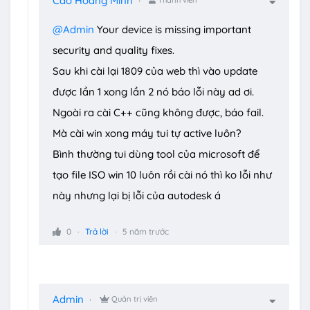
Cao Hoàng Minh
@Admin
Your device is missing important
security and quality fixes.
Sau khi cài lại 1809 của web thì vào update
được lần 1 xong lần 2 nó báo lỗi này ad ơi.
Ngoài ra cài C++ cũng không được, báo fail.
Mà cài win xong máy tui tự active luôn?
Bình thường tui dùng tool của microsoft để
tạo file ISO win 10 luôn rồi cài nó thì ko lỗi như
này nhưng lại bị lỗi của autodesk á
0
Trả lời
5 năm trước
Admin
Quản trị viên