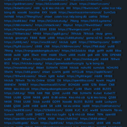
https://go88net.com/
|
https://b52club68.com/
|
23win
|
https://rikbet1.cn.com/
|
https://8xbetlt.com/
|
m88
|
tỷ lệ kèo nhà cái
|
88I
|
https://78winni.net/
|
xoilac trực tiếp
bóng đá
|
xoso66
|
Socolive
|
8XX
|
Vip66
|
https://keonhacai.international/
|
SumClub
|
IWIN68
|
https://79king1.fun/
|
shbet
|
colatv trực tiếp bóng đá
|
cakhia
|
789bet
|
https://ea88.bio/
|
F168
|
https://b52club.study/
|
79king
|
https://bl555.systems/
|
https://c168.markets/
|
https://shbetk.net/
|
90phut
|
https://78win01.bet/
|
KK55
|
https://92lotterycom.us/
|
EE88
|
EE88
|
https://78wingenz.com/
|
jun88
|
https://789bets.biz/
|
MM88
|
https://gg88.guru/
|
789club
|
789club
|
rikvip
|
gmnc
|
hitclub
|
gavangtv
|
FB88
|
fb88
|
u888
|
https://u888.photo/
|
game nổ hũ
|
nohu90
|
https://u888j.net/
|
https://vnsc88.net/
|
hitclub
|
tg88
|
https://789bethp.com/
|
SHBET
|
https://fly88.co.com/
|
U888
|
c168
|
https://c168mov.com/
|
https://f168.dad/
|
uu88
|
79king
|
https://trangcadobongda.uk.net/
|
https://b52club.to
|
68gb
|
go99
|
au88
|
88xx
|
NK88
|
au88
|
tg88
|
33win
|
tt88
|
mb88
|
33win
|
u888
|
mu88
|
go8
|
x88
|
123b
|
OPEN88
|
luck8
|
OK9
|
789win
|
https://mu88bet.live/
|
sc88
|
https://mmlive.gold
|
mb88
|
789win
|
B52
|
https://hitclubx.supply/
|
https://gamebaidoithuong.la
|
ty le bong da
|
https://moviekids.org/
|
8kbet
|
SUNWIN
|
GO88
|
hitclub
|
nohu90
|
sumclub
|
NOHU90
|
33WIN
|
https://x88.green/
|
shbet
|
LLWIN
|
go88
|
HITCLUB
|
https://qq8876.net/
|
https://789win8.casino/
|
98win
|
tg88
|
kubet
|
https://fly88.legal/
|
mb88
|
MM88
|
hitclub
|
789win
|
Tài Xỉu Online
|
GO88
|
O8
|
https://open88ss.com/
|
kuwin
|
Hay88
|
888NEW
|
789BET
|
https://keonhacai55.fund/
|
BONG88
|
xn88
|
123b
|
8kbet
|
C168
|
RR88
|
kèo nhà cái
|
https://ketquabongda.com.mx/
|
Lc88
|
33win
|
vn88
|
BL555
|
https://x88.ing/
|
TR88
|
hi88
|
f168
|
QS88
|
Jun88
|
f168
|
SUNWIN
|
Kubet
|
Kubet77
|
TR88
|
UU88
|
QS88
|
NK88
|
gk88
|
lô đề online
|
Kèo nhà cái
|
tỷ lệ kèo bóng
|
QS88
|
NK88
|
TR88
|
UU88
|
7club
|
sun88
|
GO99
|
Xoso66
|
BL555
|
BL555
|
ao88
|
Luckywin
|
EA88
|
QS88
|
jw88
|
ml88
|
qs88
|
S8
|
sc88
|
tai xiu online
|
vip88
|
https://cakhiatvzz.tv/
|
https://ee8838.com/
|
https://123b888.com/
|
GG88
|
KJC
|
KJC
|
ww88
|
SUNWIN
|
Tài xỉu
Sunwin
|
bl555
|
uu88
|
SHBET
|
kèo trực tuyến
|
tỷ lệ nhà cái
|
8kbet
|
789k
|
open88
|
https://open88v.online/
|
VIP66
|
XX88
|
https://lv88.ltd/
|
https://dh88.video/
|
https://sx88.gold/
|
32win
|
https://qs881.ink/
|
https://ev99.eu.com/
|
qh88
|
x88
|
mu88
|