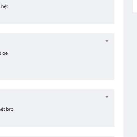
 hệt
a ae
 hệt bro