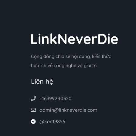
Cộng đồng chia sẻ nội dung, kiến thức
hữu ích về công nghệ và giải trí.
Liên hệ
+16399240320
admin@linkneverdie.com
@ken19856