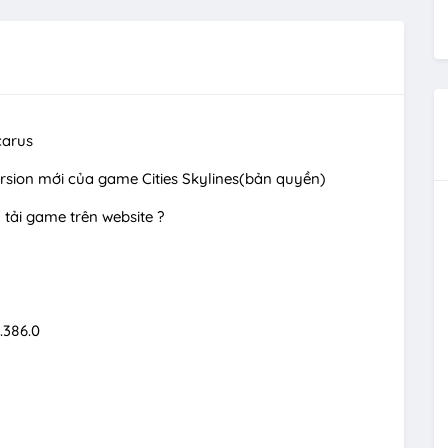
carus
ersion mới của game Cities Skylines(bản quyền)
 tải game trên website ?
.386.0