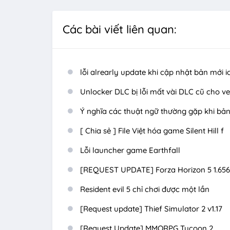
Các bài viết liên quan:
lỗi alrearly update khi cập nhật bản mới i
Unlocker DLC bị lỗi mất vài DLC cũ cho v
Ý nghĩa các thuật ngữ thường gặp khi bản
[ Chia sẻ ] File Việt hóa game Silent Hill f
Lỗi launcher game Earthfall
[REQUEST UPDATE] Forza Horizon 5 1.656
Resident evil 5 chỉ chơi được một lần
[Request update] Thief Simulator 2 v1.17
[Request Update] MMORPG Tycoon 2