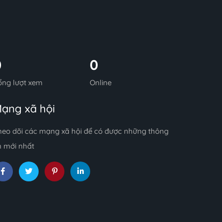
0
0
ổng lượt xem
Online
ạng xã hội
heo dõi các mạng xã hội để có được những thông
n mới nhất