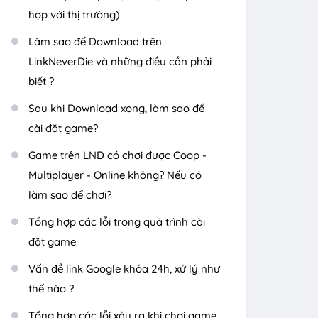
hợp với thị trường)
Làm sao để Download trên
LinkNeverDie và những điều cần phải
biết ?
Sau khi Download xong, làm sao để
cài đặt game?
Game trên LND có chơi được Coop -
Multiplayer - Online không? Nếu có
làm sao để chơi?
Tổng hợp các lỗi trong quá trình cài
đặt game
Vấn đề link Google khóa 24h, xử lý như
thế nào ?
Tổng hợp các lỗi xảy ra khi chơi game