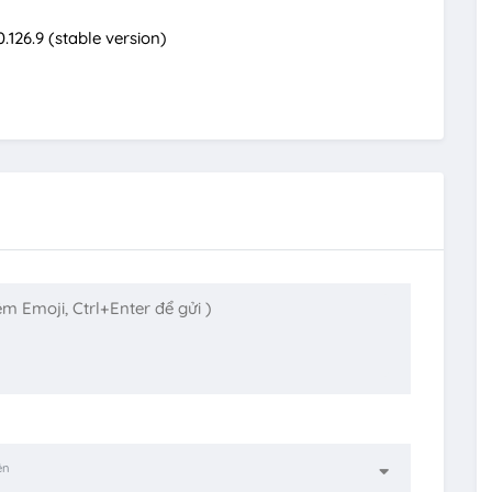
126.9 (stable version)
ên