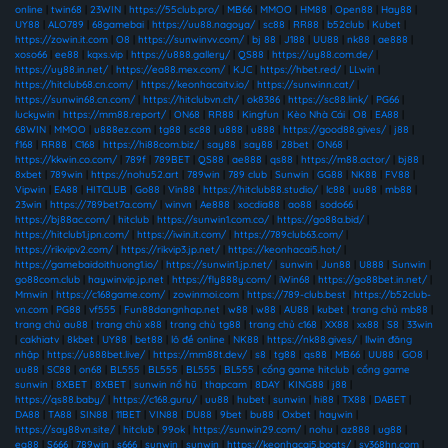
online
|
twin68
|
23WIN
|
https://55club.pro/
|
MB66
|
MMOO
|
HM88
|
Open88
|
Hay88
|
UY88
|
ALO789
|
68gamebai
|
https://uu88.nagoya/
|
sc88
|
RR88
|
b52club
|
Kubet
|
https://zowin.it.com
|
O8
|
https://sunwinvv.com/
|
bj 88
|
J188
|
UU88
|
nk88
|
ae888
|
xoso66
|
ee88
|
kqxs.vip
|
https://u888.gallery/
|
QS88
|
https://uy88.com.de/
|
https://uy88.in.net/
|
https://ea88.mex.com/
|
KJC
|
https://hbet.red/
|
LLwin
|
https://hitclub68.cn.com/
|
https://keonhacaitv.io/
|
https://sunwinn.cat/
|
https://sunwin68.cn.com/
|
https://hitclubvn.ch/
|
ok8386
|
https://sc88.link/
|
PG66
|
luckywin
|
https://mm88.report/
|
ON68
|
RR88
|
Kingfun
|
Kèo Nhà Cái
|
O8
|
EA88
|
68WIN
|
MMOO
|
u888ez.com
|
tg88
|
sc88
|
u888
|
u888
|
https://good88.gives/
|
j88
|
f168
|
RR88
|
C168
|
https://hi88com.biz/
|
say88
|
say88
|
28bet
|
ON68
|
https://kkwin.co.com/
|
789f
|
789BET
|
QS88
|
ae888
|
qs88
|
https://m88.actor/
|
bj88
|
8xbet
|
789win
|
https://nohu52.art
|
789win
|
789 club
|
Sunwin
|
GG88
|
NK88
|
FV88
|
Vipwin
|
EA88
|
HITCLUB
|
Go88
|
Vin88
|
https://hitclub88.studio/
|
lc88
|
uu88
|
mb88
|
23win
|
https://789bet7a.com/
|
winvn
|
Ae888
|
xocdia88
|
ao88
|
sodo66
|
https://bj88ac.com/
|
hitclub
|
https://sunwin1.com.co/
|
https://go88a.bid/
|
https://hitclub1.jpn.com/
|
https://iwin.it.com/
|
https://789club63.com/
|
https://rikvipv2.com/
|
https://rikvip3.jp.net/
|
https://keonhacai5.hot/
|
https://gamebaidoithuong1.io/
|
https://sunwin1.jp.net/
|
sunwin
|
Jun88
|
U888
|
Sunwin
|
go88com.club
|
haywinvip.jp.net
|
https://fly888y.com/
|
iWin68
|
https://go88bet.in.net/
|
Mmwin
|
https://c168game.com/
|
zowinmoi.com
|
https://789-club.best
|
https://b52club-
vn.com
|
PG88
|
vf555
|
Fun88dangnhap.net
|
w88
|
w88
|
AU88
|
kubet
|
trang chủ mb88
|
trang chủ au88
|
trang chủ x88
|
trang chủ tg88
|
trang chủ c168
|
XX88
|
xx88
|
S8
|
33win
|
cakhiatv
|
8kbet
|
UY88
|
bet88
|
lô đề online
|
NK88
|
https://nk88.gives/
|
llwin đăng
nhập
|
https://u888bet.live/
|
https://mm88t.dev/
|
s8
|
tg88
|
qs88
|
MB66
|
UU88
|
GO8
|
uu88
|
SC88
|
on68
|
BL555
|
BL555
|
BL555
|
BL555
|
cổng game hitclub
|
cổng game
sunwin
|
8XBET
|
8XBET
|
sunwin nổ hũ
|
thapcam
|
8DAY
|
KING88
|
j88
|
https://qs88.baby/
|
https://c168.guru/
|
uu88
|
hubet
|
sunwin
|
hi88
|
TX88
|
DABET
|
DA88
|
TA88
|
SIN88
|
11BET
|
VIN88
|
DU88
|
9bet
|
bu88
|
Oxbet
|
haywin
|
https://say88vn.site/
|
hitclub
|
99ok
|
https://sunwin29.com/
|
nohu
|
az888
|
ug88
|
ea88
|
S666
|
789win
|
s666
|
sunwin
|
sunwin
|
https://keonhacai5.boats/
|
sv368hn.com
|