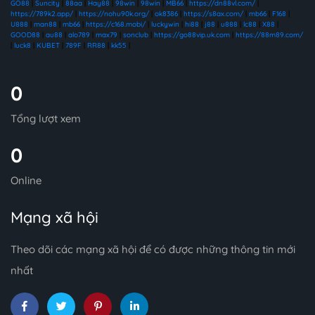
GO88
|
Suncity
|
88aa
|
Hay88
|
98win
|
98win
|
MB66
|
https://dn88vl.com/
|
https://789k2.app/
|
https://nohu90k.org/
|
ok8386
|
https://s8ax.com/
|
mb66
|
F168
|
U888
|
man88
|
mb66
|
https://c168.mobi/
|
luckywin
|
hi88
|
j88
|
u888
|
lc88
|
X88
|
GOOD88
|
au88
|
alo789
|
max79
|
sonclub
|
https://go88vip.uk.com
|
https://88m89.com/
|
luck8
|
KUBET
|
789F
|
RR88
|
kk55
|
0
Tổng lượt xem
0
Online
Mạng xã hội
Theo dõi các mạng xã hội để có được những thông tin mới
nhất