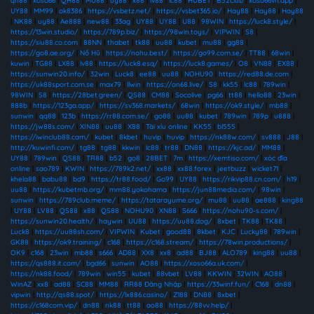
qh88
|
xoso66
|
QH88
|
MU88
|
uy88
|
x88
|
lv88
|
lc88
|
HUBET
|
B52club
|
xoso66vn.app
|
UY88
|
MM99
|
ok8386
|
https://vsbetz.net/
|
https://vsbet365.io/
|
Hay88
|
Hay88
|
Hay88
|
NK88
|
uy88
|
Ae888
|
new88
|
33ag
|
UY88
|
UY88
|
U88
|
98WIN
|
https://luck8.style/
|
https://13win.studio/
|
https://789p.biz/
|
https://98win.toys/
|
VIPWIN
|
S8
|
https://siu88.co.com
|
88NN
|
thabet
|
tk88
|
uu88
|
kubet
|
mu88
|
gg88
|
https://go8.ae.org/
|
Nổ Hũ
|
https://nohu.best/
|
https://go99.com.se/
|
TT88
|
68win
|
kuwin
|
TG88
|
LX88
|
lv88
|
https://luck8.esq/
|
https://luck8.games/
|
O8
|
VN88
|
EX88
|
https://sunwin20.info/
|
32win
|
Luck8
|
ee88
|
uu88
|
NOHU90
|
https://red88.de.com
|
https://uk88sport.com.se
|
max79
|
llwin
|
https://on68.live/
|
S8
|
kk55
|
lc88
|
789win
|
98WIN
|
S8
|
https://28bet.green/
|
QS88
|
CM88
|
Socolive
|
pg66
|
tt88
|
hello88
|
23win
|
888b
|
https://123ga.app/
|
https://sv368.markets/
|
68win
|
https://ok9.style/
|
mb88
|
sunwin
|
qq88
|
123b
|
https://rr88.com.se/
|
go88
|
uu88
|
kubet
|
789win
|
789p
|
u888
|
https://jw88s.com/
|
XIN88
|
uu88
|
X88
|
Tài xỉu online
|
KK55
|
bl555
|
https://iwinclub88.cam/
|
kubet
|
8kbet
|
huvip
|
huvip
|
https://nk88w.com/
|
sv888
|
J88
|
http://kuwinfi.com/
|
tg88
|
tg88
|
kkwin
|
lc88
|
tr88
|
DN88
|
https://kjc.ad/
|
MM88
|
UY88
|
789win
|
QS88
|
TR88
|
b52
|
go8
|
28BET
|
7m
|
https://xemtiso.com/
|
xóc đĩa
online
|
sao789
|
KWIN
|
https://789k2.net/
|
xx88
|
xx88.forex
|
jeetbuzz
|
wicket71
|
khela88
|
babu88
|
bd9
|
https://tr88.food/
|
Go99
|
UY88
|
https://rikvip88.cn.com/
|
h19
|
uu88
|
https://kubetmb.org/
|
mm88.yokohama
|
https://jun88media.com/
|
98win
|
sunwin
|
https://789club.meme/
|
https://tatarayume.org/
|
mu88
|
uu88
|
ae888
|
king88
|
UY88
|
LV88
|
QS88
|
x88
|
QS88
|
NOHU90
|
XN88
|
S666
|
https://nohu90-s.com/
|
https://sunwin20.health/
|
haywin
|
UU88
|
https://uu88.dog/
|
8xbet
|
TK88
|
TK88
|
Luck8
|
https://uu88sh.com/
|
VIPWIN
|
Kubet
|
good88
|
8kbet
|
KJC
|
Lucky88
|
789win
|
GK88
|
https://ok9.training/
|
c168
|
https://c168.stream/
|
https://78win.productions/
|
OK9
|
c168
|
23win
|
mb88
|
s666
|
AD88
|
XX8
|
xx8
|
ad88
|
BJ88
|
ALO789
|
king88
|
uu88
|
https://qs888.it.com/
|
bgd66
|
sunwin
|
AO88
|
https://xoso66a.uk.com/
|
https://nk88.food/
|
789win
|
win55
|
kubet
|
88vbet
|
LV88
|
KKWIN
|
32WIN
|
AO88
|
WinAZ
|
xx8
|
ad88
|
SC88
|
MM88
|
RR88 Đăng Nhập
|
https://33winf.fun/
|
C168
|
dn88
|
vipwin
|
http://qs88.spot/
|
https://lx886.casino/
|
Z188
|
DN88
|
8xbet
|
https://c168com.vip/
|
dn88
|
nk88
|
tt88
|
ao88
|
https://88vv.help/
|