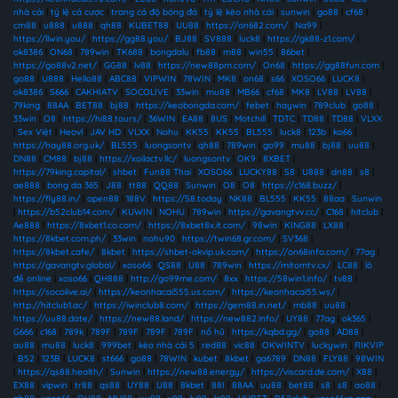
nhà cái
|
tỷ lệ cá cược
|
trang cá độ bóng đá
|
tỷ lệ kèo nhà cái
|
sunwin
|
go88
|
cf68
|
cm88
|
u888
|
u888
|
qh88
|
KUBET88
|
UU88
|
https://on682.com/
|
Na99
|
https://llwin.you/
|
https://gg88.you/
|
BJ88
|
SV888
|
luck8
|
https://gk88-z1.com/
|
ok8386
|
ON68
|
789win
|
TK688
|
bongdalu
|
fb88
|
m88
|
win55
|
86bet
|
https://go88v2.net/
|
GG88
|
lv88
|
https://new88pm.com/
|
On68
|
https://gg88fun.com
|
go88
|
U888
|
Hello88
|
ABC88
|
VIPWIN
|
78WIN
|
MK8
|
on68
|
s66
|
XOSO66
|
LUCK8
|
ok8386
|
S666
|
CAKHIATV
|
SOCOLIVE
|
33win
|
mu88
|
MB66
|
cf68
|
MK8
|
LV88
|
LV88
|
79king
|
88AA
|
BET88
|
bj88
|
https://keobongda.com/
|
febet
|
haywin
|
789club
|
go88
|
33win
|
O8
|
https://hi88.tours/
|
36WIN
|
EA88
|
8US
|
Motchill
|
TDTC
|
TD88
|
TD88
|
VLXX
|
Sex Việt
|
Heovl
|
JAV HD
|
VLXX
|
Nohu
|
KK55
|
KK55
|
BL555
|
luck8
|
123b
|
ko66
|
https://hay88.org.uk/
|
BL555
|
luongsontv
|
qh88
|
789win
|
go99
|
mu88
|
bj88
|
uu88
|
DN88
|
CM88
|
bj88
|
https://xoilactv.llc/
|
luongsontv
|
OK9
|
8XBET
|
https://79king.capital/
|
shbet
|
Fun88 Thai
|
XOSO66
|
LUCKY88
|
S8
|
U888
|
dn88
|
s8
|
ae888
|
bong da 365
|
J88
|
tt88
|
QQ88
|
Sunwin
|
O8
|
O8
|
https://c168.buzz/
|
https://fly88.in/
|
open88
|
188V
|
https://S8.today
|
NK88
|
BL555
|
KK55
|
88aa
|
Sunwin
|
https://b52club14.com/
|
KUWIN
|
NOHU
|
789win
|
https://gavangtvv.cc/
|
C168
|
hitclub
|
Ae888
|
https://8xbet1.co.com/
|
https://8xbet8x.it.com/
|
98win
|
KING88
|
LX88
|
https://8kbet.com.ph/
|
33win
|
nohu90
|
https://twin68.gr.com/
|
SV368
|
https://8kbet.cafe/
|
8kbet
|
https://shbet-okvip.uk.com/
|
https://on68info.com/
|
77ag
|
https://gavangtv.global/
|
xoso66
|
QS88
|
U88
|
789win
|
https://mitomtv.cx/
|
LC88
|
lô
đề online
|
xoso66
|
QH888
|
http://go99me.com/
|
8xx
|
https://58win1.info/
|
tv88
|
https://socolive.ai/
|
https://keonhacai555.us.com/
|
https://keonhacai55.ws/
|
http://hitclub1.ac/
|
https://iwinclub8.com/
|
https://gem88.in.net/
|
mb88
|
uu88
|
https://uu88.date/
|
https://new88.land/
|
https://new882.info/
|
UY88
|
77ag
|
ok365
|
G666
|
c168
|
789k
|
789F
|
789F
|
789F
|
789F
|
nổ hũ
|
https://kqbd.gg/
|
go88
|
AD88
|
au88
|
mu88
|
luck8
|
999bet
|
kèo nhà cái 5
|
red88
|
vic88
|
OKWINTV
|
luckywin
|
RIKVIP
|
B52
|
123B
|
LUCK8
|
st666
|
go88
|
78WIN
|
kubet
|
8kbet
|
ga6789
|
DN88
|
FLY88
|
98WIN
|
https://qs88.health/
|
Sunwin
|
https://new88.energy/
|
https://viscard.de.com/
|
X88
|
EX88
|
vipwin
|
tr88
|
qs88
|
UY88
|
U88
|
8kbet
|
88I
|
88AA
|
uu88
|
bet88
|
s8
|
s8
|
ao88
|