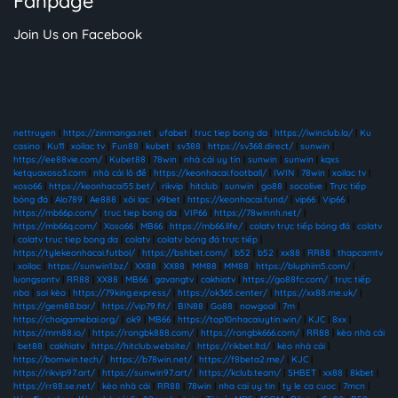
Fanpage
Join Us on Facebook
nettruyen
|
https://zinmanga.net
|
ufabet
|
truc tiep bong da
|
https://iwinclub.la/
|
Ku
casino
|
Ku11
|
xoilac tv
|
Fun88
|
kubet
|
sv388
|
https://sv368.direct/
|
sunwin
|
https://ee88vie.com/
|
Kubet88
|
78win
|
nhà cái uy tín
|
sunwin
|
sunwin
|
kqxs
ketquaxoso3.com
|
nhà cái lô đề
|
https://keonhacai.football/
|
IWIN
|
78win
|
xoilac tv
|
xoso66
|
https://keonhacai55.bet/
|
rikvip
|
hitclub
|
sunwin
|
go88
|
socolive
|
Trực tiếp
bóng đá
|
Alo789
|
Ae888
|
xôi lạc
|
v9bet
|
https://keonhacai.fund/
|
vip66
|
Vip66
|
https://mb66p.com/
|
truc tiep bong da
|
VIP66
|
https://78winnh.net/
|
https://mb66q.com/
|
Xoso66
|
MB66
|
https://mb66.life/
|
colatv trực tiếp bóng đá
|
colatv
|
colatv truc tiep bong da
|
colatv
|
colatv bóng đá trực tiếp
|
https://tylekeonhacai.futbol/
|
https://bshbet.com/
|
b52
|
b52
|
xx88
|
RR88
|
thapcamtv
|
xoilac
|
https://sunwin1.bz/
|
XX88
|
XX88
|
MM88
|
MM88
|
https://bluphim5.com/
|
luongsontv
|
RR88
|
XX88
|
MB66
|
gavangtv
|
cakhiatv
|
https://go88fc.com/
|
trực tiếp
nba
|
soi kèo
|
https://79king.express/
|
https://ok365.center/
|
https://xx88.me.uk/
|
https://gem88.bar/
|
https://vip79.fit/
|
BIN88
|
Go88
|
nowgoal
|
7m
|
https://choigamebai.org/
|
ok9
|
MB66
|
https://top10nhacaiuytin.win/
|
KJC
|
8xx
|
https://mm88.io/
|
https://rongbk888.com/
|
https://rongbk666.com/
|
RR88
|
kèo nhà cái
|
bet88
|
cakhiatv
|
https://hitclub.website/
|
https://rikbet.ltd/
|
kèo nhà cái
|
https://bomwin.tech/
|
https://b78win.net/
|
https://f8beta2.me/
|
KJC
|
https://rikvip97.art/
|
https://sunwin97.art/
|
https://kclub.team/
|
SHBET
|
xx88
|
8kbet
|
https://rr88.se.net/
|
kèo nhà cái
|
RR88
|
78win
|
nha cai uy tin
|
ty le ca cuoc
|
7mcn
|