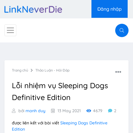
Đăng nhập
Trang chủ
Thảo Luận - Hỏi Đáp
Lỗi nhiệm vụ Sleeping Dogs
Definitive Edition
bởi
manh duy
13 May 2021
4679
2
được liên kết với bài viết
Sleeping Dogs Definitive
Edition