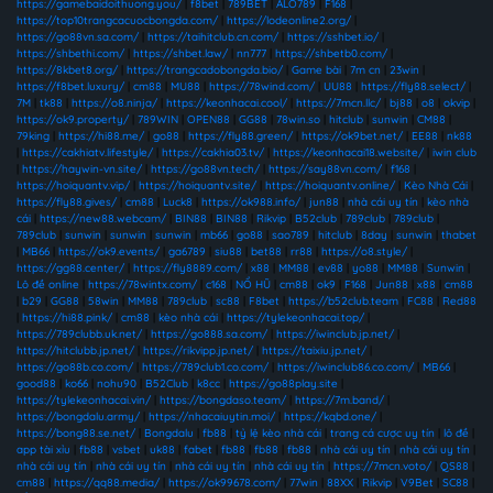
https://gamebaidoithuong.you/
|
f8bet
|
789BET
|
ALO789
|
F168
|
https://top10trangcacuocbongda.com/
|
https://lodeonline2.org/
|
https://go88vn.sa.com/
|
https://taihitclub.cn.com/
|
https://sshbet.io/
|
https://shbethi.com/
|
https://shbet.law/
|
nn777
|
https://shbetb0.com/
|
https://8kbet8.org/
|
https://trangcadobongda.bio/
|
Game bài
|
7m cn
|
23win
|
https://f8bet.luxury/
|
cm88
|
MU88
|
https://78wind.com/
|
UU88
|
https://fly88.select/
|
7M
|
tk88
|
https://o8.ninja/
|
https://keonhacai.cool/
|
https://7mcn.llc/
|
bj88
|
o8
|
okvip
|
https://ok9.property/
|
789WIN
|
OPEN88
|
GG88
|
78win.so
|
hitclub
|
sunwin
|
CM88
|
79king
|
https://hi88.me/
|
go88
|
https://fly88.green/
|
https://ok9bet.net/
|
EE88
|
nk88
|
https://cakhiatv.lifestyle/
|
https://cakhia03.tv/
|
https://keonhacai18.website/
|
iwin club
|
https://haywin-vn.site/
|
https://go88vn.tech/
|
https://say88vn.com/
|
f168
|
https://hoiquantv.vip/
|
https://hoiquantv.site/
|
https://hoiquantv.online/
|
Kèo Nhà Cái
|
https://fly88.gives/
|
cm88
|
Luck8
|
https://ok988.info/
|
jun88
|
nhà cái uy tín
|
kèo nhà
cái
|
https://new88.webcam/
|
BIN88
|
BIN88
|
Rikvip
|
B52club
|
789club
|
789club
|
789club
|
sunwin
|
sunwin
|
sunwin
|
mb66
|
go88
|
sao789
|
hitclub
|
8day
|
sunwin
|
thabet
|
MB66
|
https://ok9.events/
|
ga6789
|
siu88
|
bet88
|
rr88
|
https://o8.style/
|
https://gg88.center/
|
https://fly8889.com/
|
x88
|
MM88
|
ev88
|
yo88
|
MM88
|
Sunwin
|
Lô đề online
|
https://78wintx.com/
|
c168
|
NỔ HŨ
|
cm88
|
ok9
|
F168
|
Jun88
|
x88
|
cm88
|
b29
|
GG88
|
58win
|
MM88
|
789club
|
sc88
|
F8bet
|
https://b52club.team
|
FC88
|
Red88
|
https://hi88.pink/
|
cm88
|
kèo nhà cái
|
https://tylekeonhacai.top/
|
https://789clubb.uk.net/
|
https://go888.sa.com/
|
https://iwinclub.jp.net/
|
https://hitclubb.jp.net/
|
https://rikvipp.jp.net/
|
https://taixiu.jp.net/
|
https://go88b.co.com/
|
https://789club1.co.com/
|
https://iwinclub86.co.com/
|
MB66
|
good88
|
ko66
|
nohu90
|
B52Club
|
k8cc
|
https://go88play.site
|
https://tylekeonhacai.vin/
|
https://bongdaso.team/
|
https://7m.band/
|
https://bongdalu.army/
|
https://nhacaiuytin.moi/
|
https://kqbd.one/
|
https://bong88.se.net/
|
Bongdalu
|
fb88
|
tỷ lệ kèo nhà cái
|
trang cá cược uy tín
|
lô đề
|
app tài xỉu
|
fb88
|
vsbet
|
uk88
|
fabet
|
fb88
|
fb88
|
fb88
|
nhà cái uy tín
|
nhà cái uy tín
|
nhà cái uy tín
|
nhà cái uy tín
|
nhà cái uy tín
|
nhà cái uy tín
|
https://7mcn.voto/
|
QS88
|
cm88
|
https://qq88.media/
|
https://ok99678.com/
|
77win
|
88XX
|
Rikvip
|
V9Bet
|
SC88
|