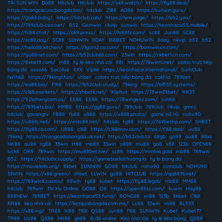
TẢI SUN WIN
|
Da88
|
Hitclub
|
Hitclub
|
https://ok9.watch/
|
https://fly88.deal/
|
https://trangcacuocbongda.bio/
|
hitclub
|
Z188
|
AO88
|
https://sunwin.guru/
|
https://go88.baby/
|
https://hitclub.cab/
|
https://iwin.page/
|
https://b52.you/
|
https://789club-ceo.net/
|
B52
|
Gemwin
|
rikvip
|
sunwin
|
https://keonhacai55.mobile/
|
https://hi88.chat/
|
https://ok9.press/
|
https://hi88fz.com/
|
sc88
|
Jun88
|
SC88
|
https://sc88.day/
|
SC88
|
SUNWIN
|
8DAY
|
188BET
|
NOHUWIN
|
8day
|
rikvip
|
b52
|
b52
|
https://hello88.kitchen/
|
https://1gom2.co.com/
|
https://bomwin.cn.com/
|
https://go88net.com/
|
https://b52club68.com/
|
23win
|
https://rikbet1.cn.com/
|
https://8xbetlt.com/
|
m88
|
tỷ lệ kèo nhà cái
|
88I
|
https://78winni.net/
|
xoilac trực tiếp
bóng đá
|
xoso66
|
Socolive
|
8XX
|
Vip66
|
https://keonhacai.international/
|
SumClub
|
IWIN68
|
https://79king1.fun/
|
shbet
|
colatv trực tiếp bóng đá
|
cakhia
|
789bet
|
https://ea88.bio/
|
F168
|
https://b52club.study/
|
79king
|
https://bl555.systems/
|
https://c168.markets/
|
https://shbetk.net/
|
90phut
|
https://78win01.bet/
|
KK55
|
https://92lotterycom.us/
|
EE88
|
EE88
|
https://78wingenz.com/
|
jun88
|
https://789bets.biz/
|
MM88
|
https://gg88.guru/
|
789club
|
789club
|
rikvip
|
gmnc
|
hitclub
|
gavangtv
|
FB88
|
fb88
|
u888
|
https://u888.photo/
|
game nổ hũ
|
nohu90
|
https://u888j.net/
|
https://vnsc88.net/
|
hitclub
|
tg88
|
https://789bethp.com/
|
SHBET
|
https://fly88.co.com/
|
U888
|
c168
|
https://c168mov.com/
|
https://f168.dad/
|
uu88
|
79king
|
https://trangcadobongda.uk.net/
|
https://b52club.to
|
68gb
|
go99
|
au88
|
88xx
|
NK88
|
au88
|
tg88
|
33win
|
tt88
|
mb88
|
33win
|
u888
|
mu88
|
go8
|
x88
|
123b
|
OPEN88
|
luck8
|
OK9
|
789win
|
https://mu88bet.live/
|
sc88
|
https://mmlive.gold
|
mb88
|
789win
|
B52
|
https://hitclubx.supply/
|
https://gamebaidoithuong.la
|
ty le bong da
|
https://moviekids.org/
|
8kbet
|
SUNWIN
|
GO88
|
hitclub
|
nohu90
|
sumclub
|
NOHU90
|
33WIN
|
https://x88.green/
|
shbet
|
LLWIN
|
go88
|
HITCLUB
|
https://qq8876.net/
|
https://789win8.casino/
|
98win
|
tg88
|
kubet
|
https://fly88.legal/
|
mb88
|
MM88
|
hitclub
|
789win
|
Tài Xỉu Online
|
GO88
|
O8
|
https://open88ss.com/
|
kuwin
|
Hay88
|
888NEW
|
789BET
|
https://keonhacai55.fund/
|
BONG88
|
xn88
|
123b
|
8kbet
|
C168
|
RR88
|
kèo nhà cái
|
https://ketquabongda.com.mx/
|
Lc88
|
33win
|
vn88
|
BL555
|
https://x88.ing/
|
TR88
|
hi88
|
f168
|
QS88
|
Jun88
|
f168
|
SUNWIN
|
Kubet
|
Kubet77
|
TR88
|
UU88
|
QS88
|
NK88
|
gk88
|
lô đề online
|
Kèo nhà cái
|
tỷ lệ kèo bóng
|
QS88
|