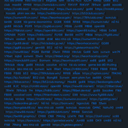
Xóc đĩa online
|
Kèo nhà cái 5
|
88goals
|
iwin
|
Tài xỉu MD5
|
1GOM
|
Rikvip
|
Go88
|
B52
club
|
max88
|
MM88
|
https://iwinclub.ru.com/
|
RIKVIP
|
RIKVIP
|
789win
|
go88
|
xoso66
|
https://cm88.dad/
|
https://hi88.uno/
|
https://iwin.sa.com/
|
go88
|
https://mm88.press/
|
Xoso66
|
phim sex vlxx
|
https://xx88brand.com/
|
https://b52club.sa.com/
|
https://sunwin19.cn.com/
|
https://keonhacai.gdn/
|
https://789clubb.one/
|
iwinclub
|
bin88
|
GG88
|
tải game daominhha
|
GG88
|
XX88
|
RR88
|
https://sunwin.talk/
|
nổ hũ
|
go88
|
Hitclub
|
PG99
|
https://pg66.us.com/
|
MB66
|
Jun88
|
MB66
|
open88
|
https://f168slot.com/
|
https://open886.com/
|
https://open88.today/
|
MB66
|
Sv368
|
OPEN88
|
PG99
|
https://hi88s.com/
|
FLY88
|
Bet88
|
nn777
|
MB66
|
https://fly88.uno/
|
789win
|
vaobet
|
SC88
|
GO88
|
dt68
|
kèo nhà cái
|
https://sunwin99.ceo/
|
https://go88.deal/
|
https://hitclubsbs.jp.net/
|
https://keonhacai.voto/
|
GG88
|
https://gg88.co.com/
|
gem88
|
B52
|
nổ hũ
|
https://tylekeonhacai.life/
|
https://new88.biz/
|
PG88
|
Bet168
|
23win
|
RR88
|
Hitclub
|
Go88
|
Iwin
|
sunwin
|
win79
|
V9bet
|
kqbd
|
sunwin
|
33win
|
https://8kbet.org/
|
https://keonhacaitop.com/
|
https://manclub99.com/
|
Bomwin
|
https://keonhacai95.com/
|
xx88
|
go88
|
b52
|
789club
|
rikvip
|
go88
|
hitclub
|
socolive
|
nổ hũ
|
tài xỉu online
|
game bài đổi thưởng
|
b52club
|
kèo nhà cái
|
sunwin
|
iwin
|
i9bet
|
https://rr88it.com/
|
FB88
|
FB88
|
FB88
|
FB88
|
FB88
|
b52
|
https://789clubze.win/
|
RR88
|
สล็อต
|
https://luphim.com/
|
79KING
|
https://kjc.football/
|
B52 club
|
Bong88
|
Sunwin
|
xem phim fun
|
ae888
|
CM88
|
https://88aa.actor/
|
https://b52club.money/
|
Max88
|
go88
|
https://keobongda.cafe/
|
uu88
|
KJC
|
https://cm88.vision/
|
open88
|
https://new88.market/
|
https://28bet.blue/
|
78Win
|
789club
|
7m
|
https://hi88c.com/
|
https://f8bet.dental/
|
go88
|
Socolive
|
F168
|
FB88
|
socolive1 com
|
https://thienhabet.ru.com/
|
E88
|
https://www.fly888.club/
|
hitclub
|
hitclub
|
https://mu88.help/
|
https://sunwinn.za.com/
|
https://go881.jp.net/
|
https://lodeonline.gb.net/
|
Nổ hũ
|
https://bom.win/
|
Ngonclub
|
f168
|
33win
|
https://bongdalu88.co/
|
kèo nhà cái
|
net88
|
iwinclub
|
manclub
|
GMNC
|
Nohu90
|
cm88
|
https://new88.movie/
|
https://go88club4.com/
|
MM88
|
Sanclub
|
https://bet88.graphics/
|
CM88
|
C168
|
79King
|
LLWIN
|
f168
|
https://2ok9.com/
|
sc88
|
iwinclub
|
https://banca.ac/
|
https://gamebai.work/
|
Jun88
|
sc88
|
OK9
|
cm88
|
nổ hũ
|
F168
|
79king
|
kèo nhà cái
|
gem88
|
https://tylekeo.green/
|