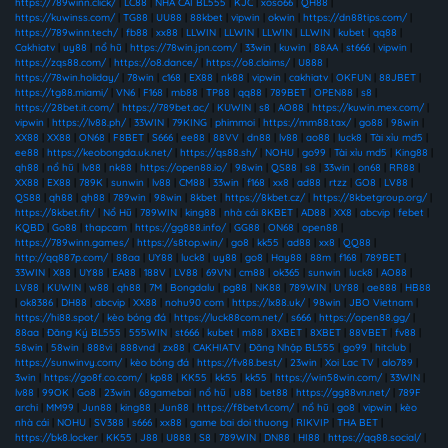
https://789winn.click/
|
LC88
|
NHÀ CÁI BL555
|
KJC
|
xoso66
|
QH88
|
https://kuwinss.com/
|
TG88
|
UU88
|
88kbet
|
vipwin
|
okwin
|
https://dn88tips.com/
|
https://789winn.tech/
|
fb88
|
xx88
|
LLWIN
|
LLWIN
|
LLWIN
|
LLWIN
|
kubet
|
qq88
|
Cakhiatv
|
uy88
|
nổ hũ
|
https://78win.jpn.com/
|
33win
|
kuwin
|
88AA
|
st666
|
vipwin
|
https://zqs88.com/
|
https://o8.dance/
|
https://o8.claims/
|
U888
|
https://78win.holiday/
|
78win
|
c168
|
EX88
|
nk88
|
vipwin
|
cakhiatv
|
OKFUN
|
88JBET
|
https://tg88.miami/
|
VN6
|
F168
|
mb88
|
TP88
|
qq88
|
789BET
|
OPEN88
|
s8
|
https://28bet.it.com/
|
https://789bet.ac/
|
KUWIN
|
s8
|
AO88
|
https://kuwin.mex.com/
|
vipwin
|
https://lv88.ph/
|
33WIN
|
79KING
|
phimmoi
|
https://mm88.tax/
|
go88
|
98win
|
XX88
|
XX88
|
ON68
|
F8BET
|
S666
|
ee88
|
88VV
|
dn88
|
lv88
|
ao88
|
luck8
|
Tài xỉu md5
|
ee88
|
https://keobongda.uk.net/
|
https://qs88.sh/
|
NOHU
|
go99
|
Tài xỉu md5
|
King88
|
qh88
|
nổ hũ
|
lv88
|
nk88
|
https://open88.io/
|
98win
|
QS88
|
s8
|
33win
|
on68
|
RR88
|
XX88
|
EX88
|
789K
|
sunwin
|
lv88
|
CM88
|
33win
|
f168
|
xx8
|
ad88
|
rtzz
|
GO8
|
LV88
|
QS88
|
qh88
|
qh88
|
789win
|
98win
|
8kbet
|
https://8kbet.cz/
|
https://8kbetgroup.org/
|
https://8kbet.fit/
|
Nổ Hũ
|
789WIN
|
king88
|
nhà cái 8KBET
|
AD88
|
XX8
|
abcvip
|
febet
|
KQBD
|
Go88
|
thapcam
|
https://gg888.info/
|
GG88
|
ON68
|
open88
|
https://789winn.games/
|
https://s8top.win/
|
go8
|
kk55
|
ad88
|
xx8
|
QQ88
|
http://qq887p.com/
|
88aa
|
UY88
|
luck8
|
uy88
|
go8
|
Hay88
|
88m
|
f168
|
789BET
|
33WIN
|
X88
|
UY88
|
EA88
|
188V
|
LV88
|
69VN
|
cm88
|
ok365
|
sunwin
|
luck8
|
AO88
|
LV88
|
KUWIN
|
w88
|
qh88
|
7M
|
Bongdalu
|
pg88
|
NK88
|
789WIN
|
UY88
|
ae888
|
HB88
|
ok8386
|
DH88
|
abcvip
|
XX88
|
nohu90 com
|
https://lx88.uk/
|
98win
|
JBO Vietnam
|
https://hi88.spot/
|
kèo bóng đá
|
https://luck88com.net/
|
s666
|
https://open88.gg/
|
88aa
|
Đăng Ký BL555
|
555WIN
|
st666
|
kubet
|
m88
|
8XBET
|
8XBET
|
88VBET
|
fv88
|
58win
|
58win
|
888vi
|
888vnd
|
zx88
|
CAKHIATV
|
Đăng Nhập BL555
|
go99
|
hitclub
|
https://sunwinvy.com/
|
kèo bóng đá
|
https://fv88.best/
|
23win
|
Xoi Lac TV
|
alo789
|
3win
|
https://go8f.co.com/
|
kp88
|
KK55
|
kk55
|
kk55
|
https://win58win.com/
|
33WIN
|
lv88
|
99OK
|
Go8
|
23win
|
68gamebai
|
nổ hũ
|
u88
|
bet88
|
https://gg88vn.net/
|
789F
archi
|
MM99
|
Jun88
|
king88
|
Jun88
|
https://f8betv1.com/
|
nổ hũ
|
go8
|
vipwin
|
kèo
nhà cái
|
NOHU
|
SV388
|
s666
|
xx88
|
game bai doi thuong
|
RIKVIP
|
THA BET
|
https://bk8.locker
|
KK55
|
J88
|
U888
|
S8
|
789WIN
|
DN88
|
HI88
|
https://qq88.social/
|