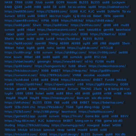
NK88
|
TR88
|
UU88
|
7club
|
sun88
|
GO99
|
Xoso66
|
BL555
|
BL555
|
ao88
|
Luckywin
|
EA88
|
QS88
|
jw88
|
ml88
|
qs88
|
S8
|
sc88
|
tai xiu online
|
vip88
|
https://cakhiatvzz.tv/
|
https://ee8838.com/
|
https://123b888.com/
|
GG88
|
KJC
|
KJC
|
ww88
|
SUNWIN
|
Tài xỉu
Sunwin
|
bl555
|
uu88
|
SHBET
|
kèo trực tuyến
|
tỷ lệ nhà cái
|
8kbet
|
789k
|
open88
|
https://open88v.online/
|
VIP66
|
XX88
|
https://lv88.ltd/
|
https://dh88.video/
|
https://sx88.gold/
|
32win
|
https://qs881.ink/
|
https://ev99.eu.com/
|
qh88
|
x88
|
mu88
|
sunwin
|
go88
|
rikbet
|
https://keonhacaivnic.com/
|
iwin
|
taixiu88.io
|
gem88
|
keonhacai
|
rikbet
|
go88
|
sunwin
|
sunwin
|
https://gmnc.club/
|
EE88
|
https://123bett.io/
|
EE88
|
33WIN
|
kubet
|
au88
|
au88
|
Luck8
|
https://luck8.so/
|
BL555
|
BL555
|
https://kp88.social/
|
open88
|
79king
|
AE888
|
AE888
|
uy88
|
x88
|
z188
|
daga88
|
33win
|
188bet
|
fabet
|
big88
|
go88
|
nohu
|
bet88
|
https://uy88.de.com/
|
HITCLUB
|
https://uu88n.org/
|
tr88
|
sunwin
|
https://qh88kyc.com/
|
https://rr886j.com/
|
ae888
|
mcw
|
kuwin
|
88bet
|
x88
|
ao88
|
qq88
|
J88
|
sumclub
|
go88
|
B52 club
|
https://shbet.health/
|
gavangtv
|
https://vnew88.net/
|
nổ hũ
|
FLY88
|
mu88
|
https://qs88.team/
|
https://luongsontv.llc/
|
hz88
|
68win
|
https://soikeonhacai.one/
|
https://hitcluba.cn.com/
|
XX88
|
8XBET
|
https://rikvip.mx/
|
https://go88hv.com/
|
https://sunwinn.in.net/
|
http://7899club.com/
|
VN168
|
socolive
|
xocdia88
|
https://luck8.dad
|
LV88
|
ao88
|
DN88
|
https://58win.autos/
|
8XBET
|
Fun88
|
Hitclub
|
Fun88
|
https://qs88.free/
|
https://vipwin.green/
|
rr88
|
https://gg88.directory
|
GG88
|
hitclub
|
gem88
|
kubet
|
https://c168.zone/
|
Sunwin
|
79KING
|
23win
|
tỷ lệ bóng đá trực
tuyến
|
U888
|
U888
|
hubet
|
ee88
|
ao88
|
88vv
|
x88
|
dn88
|
ga888
|
vn168
|
vn168
|
vn168
|
Hay88
|
Hay88
|
Hay88
|
https://nhacaiuytin.ro/
|
Bom win
|
xóc đĩa online
|
https://ok9.show/
|
BL555
|
EE88
|
f168
|
uu88
|
c168
|
8XBET
|
https://8xbettaz.com/
|
Go99
|
123b chính chủ
|
https://91clubb.in/
|
TG88
|
Tg88 đăng nhập
|
Qh88
|
https://123b3.com/
|
http://c168.giving/
|
keonhacai
|
https://hello88a.co.com/
|
https://gameb52.app
|
Jun88
|
sunwin
|
https://7m.vin/
|
Game Bài
|
qs88
|
vn88
|
88VV
|
https://hay-88.in.net/
|
KJC
|
kubetvi.co
|
8KBET
|
lương sơn tv
|
F168
|
game bài đổi
thưởng
|
https://789club1.today
|
https://sunwing.jp.net/
|
nowgoal
|
8xbet
|
WE88
|
789club
|
hitclub
|
b52club
|
iwinclub
|
rikvip
|
net88
|
max88
|
bin88
|
sc88
|
https://hitclub9.it.com/
|
XX88
|
https://go8f.design/
|
BL555
|
Sunwin
|
qq88
|
Xóc đĩa