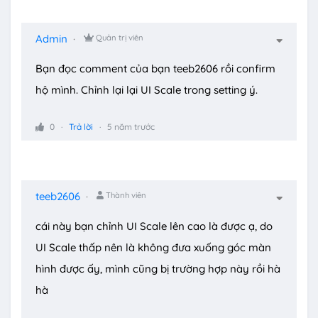
Admin
Quản trị viên
Bạn đọc comment của bạn teeb2606 rồi confirm
hộ mình. Chỉnh lại lại UI Scale trong setting ý.
0
Trả lời
5 năm trước
teeb2606
Thành viên
cái này bạn chỉnh UI Scale lên cao là được ạ, do
UI Scale thấp nên là không đưa xuống góc màn
hình được ấy, mình cũng bị trường hợp này rồi hà
hà