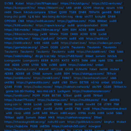
SV388
|
Kubet
|
https://alo789apk.app/
|
https://hitclub1.guru/
|
https://b52.ventures/
|
https://luongson117.tv/
|
https://8kbettt.co/
|
lv88
|
qh88
|
GO99
|
nhatvip
|
vipwin
|
tr88
|
nk88
|
56win
|
hitclub.compare
|
123bet
|
QS88
|
TG88
|
DN88
|
789WIN
|
gem88
|
fb88
|
trang chủ go88
|
tỷ lệ kèo
|
kèo bóng đá hôm nay
|
rikvip
|
vin777
|
lucky88
|
DN88
|
OPEN88
|
C168
|
https://xx88.uk.com/
|
https://gg88se.com/
|
PG66
|
88kbet
|
uu88
|
https://lc88.website/
|
https://vipwin.luxury/
|
au88
|
grandpashabet
|
EE88
|
https://88i.mobile/
|
https://88m.ae.org/
|
88M
|
88M
|
AO88
|
88M
|
Luck8
|
https://88aa.technology
|
jw88
|
98Win
|
TG88
|
DH88
|
AO88
|
123B
|
Luck8
|
https://dn88s.net/
|
https://go8.onl/
|
OKWIN
|
ao88
|
x88
|
https://ao88.cx/
|
https://nk88.select/
|
tr88
|
nk88
|
uu88
|
https://vsbet.love/
|
https://soikeo.jpn.com/
|
https://gamebai.ae.org/
|
23win
|
GG88
|
LLWIN
|
Tieulamtv
|
Tieulamtv
|
Tieulamtv
|
Tieulamtv
|
Tieulamtv
|
Tieulamtv
|
Tieulamtv
|
vu88
|
https://hitclub88.net/
|
C168
|
S666
|
https://s666.holiday/
|
đá gà trực tiếp
|
https://fv88.food/
|
86bet
|
sunwin
|
hitclub
|
Luongsontv
|
Luongsontv
|
EE88
|
BL555
|
KK55
|
KK55
|
S666
|
s666
|
vip66
|
123b
|
ee88
|
XX8
|
AD88
|
UY88
|
UY88
|
123b
|
sv388
|
qs88
|
https://vsbet.link/
|
onbet
|
https://febetvip.it.com/
|
RIKVIP
|
HITCLUB
|
GO88
|
SUNWIN
|
fabet
|
net88
|
mubet
|
AE888
|
AE888
|
o8
|
ON68
|
sunwin
|
uu88
|
88M
|
https://alahlyg.sa.com/
|
789win
|
https://on686.com/
|
https://on683.com/
|
F8BET
|
https://keonhacai5.com/
|
s666
|
ok8386
|
https://tylekeo88s.com/
|
qq88
|
c168
|
33win
|
BET88
|
nổ hũ
|
onbet
|
b52club
|
QS88
|
FV88
|
https://xoilac.movie/
|
https://rakhoitv.network/
|
alo789
|
GG88
|
789bet.tv
|
game bài đổi thưởng
|
kèo nhà cái 5
|
Luckywin
|
https://mobamonster.com/
|
https://on68i.com/
|
PG99
|
PG88
|
BET88
|
123bet
|
go88
|
go88
|
789bet
|
https://kubet773.com/
|
https://kubetqw.com/
|
https://mu886.pizza/
|
F168
|
ok8386
|
lương sơn tv
|
NK88
|
Luck8
|
Luck8
|
DN88
|
Bet88
|
Bet88
|
new88
|
O8
|
cf789
|
f168
|
https://on68c.com/
|
cm88
|
Jun88
|
JW88
|
cm88
|
F168
|
on68
|
https://taixiuonline.direct
|
w88
|
rikvip
|
u888
|
jw88
|
lv88
|
98win
|
ml88.vegas
|
VIP66
|
mv66
|
ml88
|
luck8
|
S666
|
789bet
|
qq88
|
Sunwin
|
8kbet
|
MK8
|
https://cakhiatv.express/
|
39bet
|
https://nhacaiuytin88.ae.org/
|
nohu90 com
|
https://go88club.ru.com/
|
kingfun
|
thabet
|
https://kqbd.mx
|
PG88
|
ok8386
|
https://cakhiatv365.com/
|
nowgoal
|
https://keonhacai5.ru.com/
|
EE88
|
nohu90
|
7m
|
LUCK8
|
NK88
|
sunwin
|
u888
|
kèo