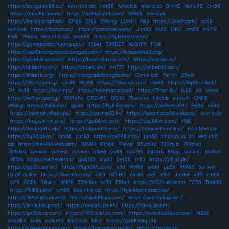
https://bongdalu88.co/
|
kèo nhà cái
|
net88
|
iwinclub
|
manclub
|
GMNC
|
Nohu90
|
cm88
|
https://new88.movie/
|
https://go88club4.com/
|
MM88
|
Sanclub
|
https://bet88.graphics/
|
CM88
|
C168
|
79King
|
LLWIN
|
f168
|
https://2ok9.com/
|
sc88
|
iwinclub
|
https://banca.ac/
|
https://gamebai.work/
|
Jun88
|
sc88
|
OK9
|
cm88
|
nổ hũ
|
F168
|
79king
|
kèo nhà cái
|
gem88
|
https://tylekeo.green/
|
https://gamebaidoithuong.you/
|
f8bet
|
789BET
|
ALO789
|
F168
|
https://top10trangcacuocbongda.com/
|
https://lodeonline2.org/
|
https://go88vn.sa.com/
|
https://taihitclub.cn.com/
|
https://sshbet.io/
|
https://shbethi.com/
|
https://shbet.law/
|
nn777
|
https://shbetb0.com/
|
https://8kbet8.org/
|
https://trangcadobongda.bio/
|
Game bài
|
7m cn
|
23win
|
https://f8bet.luxury/
|
cm88
|
MU88
|
https://78wind.com/
|
UU88
|
https://fly88.select/
|
7M
|
tk88
|
https://o8.ninja/
|
https://keonhacai.cool/
|
https://7mcn.llc/
|
bj88
|
o8
|
okvip
|
https://ok9.property/
|
789WIN
|
OPEN88
|
GG88
|
78win.so
|
hitclub
|
sunwin
|
CM88
|
79king
|
https://hi88.me/
|
go88
|
https://fly88.green/
|
https://ok9bet.net/
|
EE88
|
nk88
|
https://cakhiatv.lifestyle/
|
https://cakhia03.tv/
|
https://keonhacai18.website/
|
iwin club
|
https://haywin-vn.site/
|
https://go88vn.tech/
|
https://say88vn.com/
|
f168
|
https://hoiquantv.vip/
|
https://hoiquantv.site/
|
https://hoiquantv.online/
|
Kèo Nhà Cái
|
https://fly88.gives/
|
cm88
|
Luck8
|
https://ok988.info/
|
jun88
|
nhà cái uy tín
|
kèo nhà
cái
|
https://new88.webcam/
|
BIN88
|
BIN88
|
Rikvip
|
B52club
|
789club
|
789club
|
789club
|
sunwin
|
sunwin
|
sunwin
|
mb66
|
go88
|
sao789
|
hitclub
|
8day
|
sunwin
|
thabet
|
MB66
|
https://ok9.events/
|
ga6789
|
siu88
|
bet88
|
rr88
|
https://o8.style/
|
https://gg88.center/
|
https://fly8889.com/
|
x88
|
MM88
|
ev88
|
yo88
|
MM88
|
Sunwin
|
Lô đề online
|
https://78wintx.com/
|
c168
|
NỔ HŨ
|
cm88
|
ok9
|
F168
|
Jun88
|
x88
|
cm88
|
b29
|
GG88
|
58win
|
MM88
|
789club
|
sc88
|
F8bet
|
https://b52club.team
|
FC88
|
Red88
|
https://hi88.pink/
|
cm88
|
kèo nhà cái
|
https://tylekeonhacai.top/
|
https://789clubb.uk.net/
|
https://go888.sa.com/
|
https://iwinclub.jp.net/
|
https://hitclubb.jp.net/
|
https://rikvipp.jp.net/
|
https://taixiu.jp.net/
|
https://go88b.co.com/
|
https://789club1.co.com/
|
https://iwinclub86.co.com/
|
MB66
|
good88
|
ko66
|
nohu90
|
B52Club
|
k8cc
|
https://go88play.site
|
https://tylekeonhacai.vin/
|
https://bongdaso.team/
|
https://7m.band/
|