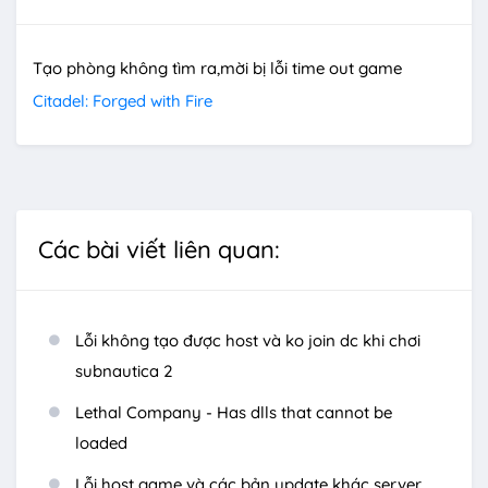
Tạo phòng không tìm ra,mời bị lỗi time out game
Citadel: Forged with Fire
Các bài viết liên quan:
Lỗi không tạo được host và ko join dc khi chơi
subnautica 2
Lethal Company - Has dlls that cannot be
loaded
Lỗi host game và các bản update khác server