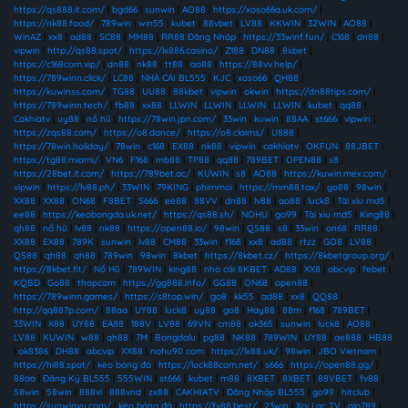
https://qs888.it.com/
|
bgd66
|
sunwin
|
AO88
|
https://xoso66a.uk.com/
|
https://nk88.food/
|
789win
|
win55
|
kubet
|
88vbet
|
LV88
|
KKWIN
|
32WIN
|
AO88
|
WinAZ
|
xx8
|
ad88
|
SC88
|
MM88
|
RR88 Đăng Nhập
|
https://33winf.fun/
|
C168
|
dn88
|
vipwin
|
http://qs88.spot/
|
https://lx886.casino/
|
Z188
|
DN88
|
8xbet
|
https://c168com.vip/
|
dn88
|
nk88
|
tt88
|
ao88
|
https://88vv.help/
|
https://789winn.click/
|
LC88
|
NHÀ CÁI BL555
|
KJC
|
xoso66
|
QH88
|
https://kuwinss.com/
|
TG88
|
UU88
|
88kbet
|
vipwin
|
okwin
|
https://dn88tips.com/
|
https://789winn.tech/
|
fb88
|
xx88
|
LLWIN
|
LLWIN
|
LLWIN
|
LLWIN
|
kubet
|
qq88
|
Cakhiatv
|
uy88
|
nổ hũ
|
https://78win.jpn.com/
|
33win
|
kuwin
|
88AA
|
st666
|
vipwin
|
https://zqs88.com/
|
https://o8.dance/
|
https://o8.claims/
|
U888
|
https://78win.holiday/
|
78win
|
c168
|
EX88
|
nk88
|
vipwin
|
cakhiatv
|
OKFUN
|
88JBET
|
https://tg88.miami/
|
VN6
|
F168
|
mb88
|
TP88
|
qq88
|
789BET
|
OPEN88
|
s8
|
https://28bet.it.com/
|
https://789bet.ac/
|
KUWIN
|
s8
|
AO88
|
https://kuwin.mex.com/
|
vipwin
|
https://lv88.ph/
|
33WIN
|
79KING
|
phimmoi
|
https://mm88.tax/
|
go88
|
98win
|
XX88
|
XX88
|
ON68
|
F8BET
|
S666
|
ee88
|
88VV
|
dn88
|
lv88
|
ao88
|
luck8
|
Tài xỉu md5
|
ee88
|
https://keobongda.uk.net/
|
https://qs88.sh/
|
NOHU
|
go99
|
Tài xỉu md5
|
King88
|
qh88
|
nổ hũ
|
lv88
|
nk88
|
https://open88.io/
|
98win
|
QS88
|
s8
|
33win
|
on68
|
RR88
|
XX88
|
EX88
|
789K
|
sunwin
|
lv88
|
CM88
|
33win
|
f168
|
xx8
|
ad88
|
rtzz
|
GO8
|
LV88
|
QS88
|
qh88
|
qh88
|
789win
|
98win
|
8kbet
|
https://8kbet.cz/
|
https://8kbetgroup.org/
|
https://8kbet.fit/
|
Nổ Hũ
|
789WIN
|
king88
|
nhà cái 8KBET
|
AD88
|
XX8
|
abcvip
|
febet
|
KQBD
|
Go88
|
thapcam
|
https://gg888.info/
|
GG88
|
ON68
|
open88
|
https://789winn.games/
|
https://s8top.win/
|
go8
|
kk55
|
ad88
|
xx8
|
QQ88
|
http://qq887p.com/
|
88aa
|
UY88
|
luck8
|
uy88
|
go8
|
Hay88
|
88m
|
f168
|
789BET
|
33WIN
|
X88
|
UY88
|
EA88
|
188V
|
LV88
|
69VN
|
cm88
|
ok365
|
sunwin
|
luck8
|
AO88
|
LV88
|
KUWIN
|
w88
|
qh88
|
7M
|
Bongdalu
|
pg88
|
NK88
|
789WIN
|
UY88
|
ae888
|
HB88
|
ok8386
|
DH88
|
abcvip
|
XX88
|
nohu90 com
|
https://lx88.uk/
|
98win
|
JBO Vietnam
|
https://hi88.spot/
|
kèo bóng đá
|
https://luck88com.net/
|
s666
|
https://open88.gg/
|
88aa
|
Đăng Ký BL555
|
555WIN
|
st666
|
kubet
|
m88
|
8XBET
|
8XBET
|
88VBET
|
fv88
|
58win
|
58win
|
888vi
|
888vnd
|
zx88
|
CAKHIATV
|
Đăng Nhập BL555
|
go99
|
hitclub
|
https://sunwinvy.com/
|
kèo bóng đá
|
https://fv88.best/
|
23win
|
Xoi Lac TV
|
alo789
|