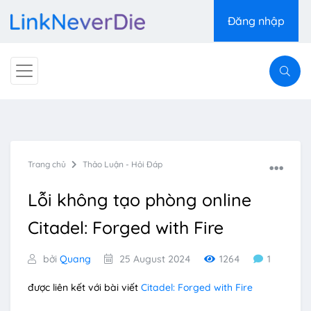
Đăng nhập
Trang chủ
Thảo Luận - Hỏi Đáp
Lỗi không tạo phòng online
Citadel: Forged with Fire
bởi
Quang
25 August 2024
1264
1
được liên kết với bài viết
Citadel: Forged with Fire