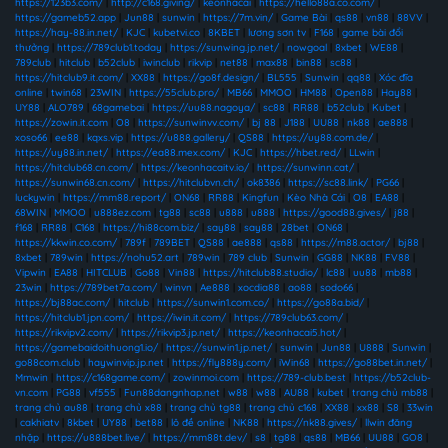
https://123b3.com/
|
http://c168.giving/
|
keonhacai
|
https://hello88a.co.com/
|
https://gameb52.app
|
Jun88
|
sunwin
|
https://7m.vin/
|
Game Bài
|
qs88
|
vn88
|
88VV
|
https://hay-88.in.net/
|
KJC
|
kubetvi.co
|
8KBET
|
lương sơn tv
|
F168
|
game bài đổi
thưởng
|
https://789club1.today
|
https://sunwing.jp.net/
|
nowgoal
|
8xbet
|
WE88
|
789club
|
hitclub
|
b52club
|
iwinclub
|
rikvip
|
net88
|
max88
|
bin88
|
sc88
|
https://hitclub9.it.com/
|
XX88
|
https://go8f.design/
|
BL555
|
Sunwin
|
qq88
|
Xóc đĩa
online
|
twin68
|
23WIN
|
https://55club.pro/
|
MB66
|
MMOO
|
HM88
|
Open88
|
Hay88
|
UY88
|
ALO789
|
68gamebai
|
https://uu88.nagoya/
|
sc88
|
RR88
|
b52club
|
Kubet
|
https://zowin.it.com
|
O8
|
https://sunwinvv.com/
|
bj 88
|
J188
|
UU88
|
nk88
|
ae888
|
xoso66
|
ee88
|
kqxs.vip
|
https://u888.gallery/
|
QS88
|
https://uy88.com.de/
|
https://uy88.in.net/
|
https://ea88.mex.com/
|
KJC
|
https://hbet.red/
|
LLwin
|
https://hitclub68.cn.com/
|
https://keonhacaitv.io/
|
https://sunwinn.cat/
|
https://sunwin68.cn.com/
|
https://hitclubvn.ch/
|
ok8386
|
https://sc88.link/
|
PG66
|
luckywin
|
https://mm88.report/
|
ON68
|
RR88
|
Kingfun
|
Kèo Nhà Cái
|
O8
|
EA88
|
68WIN
|
MMOO
|
u888ez.com
|
tg88
|
sc88
|
u888
|
u888
|
https://good88.gives/
|
j88
|
f168
|
RR88
|
C168
|
https://hi88com.biz/
|
say88
|
say88
|
28bet
|
ON68
|
https://kkwin.co.com/
|
789f
|
789BET
|
QS88
|
ae888
|
qs88
|
https://m88.actor/
|
bj88
|
8xbet
|
789win
|
https://nohu52.art
|
789win
|
789 club
|
Sunwin
|
GG88
|
NK88
|
FV88
|
Vipwin
|
EA88
|
HITCLUB
|
Go88
|
Vin88
|
https://hitclub88.studio/
|
lc88
|
uu88
|
mb88
|
23win
|
https://789bet7a.com/
|
winvn
|
Ae888
|
xocdia88
|
ao88
|
sodo66
|
https://bj88ac.com/
|
hitclub
|
https://sunwin1.com.co/
|
https://go88a.bid/
|
https://hitclub1.jpn.com/
|
https://iwin.it.com/
|
https://789club63.com/
|
https://rikvipv2.com/
|
https://rikvip3.jp.net/
|
https://keonhacai5.hot/
|
https://gamebaidoithuong1.io/
|
https://sunwin1.jp.net/
|
sunwin
|
Jun88
|
U888
|
Sunwin
|
go88com.club
|
haywinvip.jp.net
|
https://fly888y.com/
|
iWin68
|
https://go88bet.in.net/
|
Mmwin
|
https://c168game.com/
|
zowinmoi.com
|
https://789-club.best
|
https://b52club-
vn.com
|
PG88
|
vf555
|
Fun88dangnhap.net
|
w88
|
w88
|
AU88
|
kubet
|
trang chủ mb88
|
trang chủ au88
|
trang chủ x88
|
trang chủ tg88
|
trang chủ c168
|
XX88
|
xx88
|
S8
|
33win
|
cakhiatv
|
8kbet
|
UY88
|
bet88
|
lô đề online
|
NK88
|
https://nk88.gives/
|
llwin đăng
nhập
|
https://u888bet.live/
|
https://mm88t.dev/
|
s8
|
tg88
|
qs88
|
MB66
|
UU88
|
GO8
|