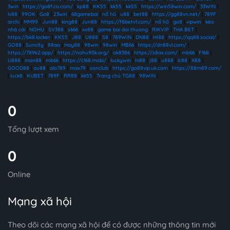
3win
|
https://go8f.co.com/
|
kp88
|
KK55
|
kk55
|
kk55
|
https://win58win.com/
|
33WIN
|
lv88
|
99OK
|
Go8
|
23win
|
68gamebai
|
nổ hũ
|
u88
|
bet88
|
https://gg88vn.net/
|
789F
archi
|
MM99
|
Jun88
|
king88
|
Jun88
|
https://f8betv1.com/
|
nổ hũ
|
go8
|
vipwin
|
kèo
nhà cái
|
NOHU
|
SV388
|
s666
|
xx88
|
game bai doi thuong
|
RIKVIP
|
THA BET
|
https://bk8.locker
|
KK55
|
J88
|
U888
|
S8
|
789WIN
|
DN88
|
HI88
|
https://qq88.social/
|
GO88
|
Suncity
|
88aa
|
Hay88
|
98win
|
98win
|
MB66
|
https://dn88vl.com/
|
https://789k2.app/
|
https://nohu90k.org/
|
ok8386
|
https://s8ax.com/
|
mb66
|
F168
|
U888
|
man88
|
mb66
|
https://c168.mobi/
|
luckywin
|
hi88
|
j88
|
u888
|
lc88
|
X88
|
GOOD88
|
au88
|
alo789
|
max79
|
sonclub
|
https://go88vip.uk.com
|
https://88m89.com/
|
luck8
|
KUBET
|
789F
|
RR88
|
kk55
|
Trang chủ TG88
|
98WIN
|
0
Tổng lượt xem
0
Online
Mạng xã hội
Theo dõi các mạng xã hội để có được những thông tin mới