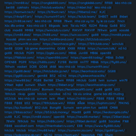
https://mm88.io/
|
https://rongbk888.com/
|
https://rongbk666.com/
|
RR88
|
kèo nhà cái
|
bet88
|
cakhiatv
|
https://hitclub.website/
|
https://rikbet.ltd/
|
kèo nhà cái
|
https://bomwin.tech/
|
https://b78win.net/
|
https://f8beta2.me/
|
KJC
|
https://rikvip97.art/
|
https://sunwin97.art/
|
https://kclub.team/
|
SHBET
|
xx88
|
8kbet
|
https://rr88.se.net/
|
kèo nhà cái
|
RR88
|
78win
|
nha cai uy tin
|
ty le ca cuoc
|
7mcn
|
Xóc đĩa online
|
Kèo nhà cái 5
|
88goals
|
iwin
|
Tài xỉu MD5
|
1GOM
|
Rikvip
|
Go88
|
B52
club
|
max88
|
MM88
|
https://iwinclub.ru.com/
|
RIKVIP
|
RIKVIP
|
789win
|
go88
|
xoso66
|
https://cm88.dad/
|
https://hi88.uno/
|
https://iwin.sa.com/
|
go88
|
https://mm88.press/
|
Xoso66
|
phim sex vlxx
|
https://xx88brand.com/
|
https://b52club.sa.com/
|
https://sunwin19.cn.com/
|
https://keonhacai.gdn/
|
https://789clubb.one/
|
iwinclub
|
bin88
|
GG88
|
tải game daominhha
|
GG88
|
XX88
|
RR88
|
https://sunwin.talk/
|
nổ hũ
|
go88
|
Hitclub
|
PG99
|
https://pg66.us.com/
|
MB66
|
Jun88
|
MB66
|
open88
|
https://f168slot.com/
|
https://open886.com/
|
https://open88.today/
|
MB66
|
Sv368
|
OPEN88
|
PG99
|
https://hi88s.com/
|
FLY88
|
Bet88
|
nn777
|
MB66
|
https://fly88.uno/
|
789win
|
vaobet
|
SC88
|
GO88
|
dt68
|
kèo nhà cái
|
https://sunwin99.ceo/
|
https://go88.deal/
|
https://hitclubsbs.jp.net/
|
https://keonhacai.voto/
|
GG88
|
https://gg88.co.com/
|
gem88
|
B52
|
nổ hũ
|
https://tylekeonhacai.life/
|
https://new88.biz/
|
PG88
|
Bet168
|
23win
|
RR88
|
Hitclub
|
Go88
|
Iwin
|
sunwin
|
win79
|
V9bet
|
kqbd
|
sunwin
|
33win
|
https://8kbet.org/
|
https://keonhacaitop.com/
|
https://manclub99.com/
|
Bomwin
|
https://keonhacai95.com/
|
xx88
|
go88
|
b52
|
789club
|
rikvip
|
go88
|
hitclub
|
socolive
|
nổ hũ
|
tài xỉu online
|
game bài đổi thưởng
|
b52club
|
kèo nhà cái
|
sunwin
|
iwin
|
i9bet
|
https://rr88it.com/
|
FB88
|
FB88
|
FB88
|
FB88
|
FB88
|
b52
|
https://789clubze.win/
|
RR88
|
สล็อต
|
https://luphim.com/
|
79KING
|
https://kjc.football/
|
B52 club
|
Bong88
|
Sunwin
|
xem phim fun
|
ae888
|
CM88
|
https://88aa.actor/
|
https://b52club.money/
|
Max88
|
go88
|
https://keobongda.cafe/
|
uu88
|
KJC
|
https://cm88.vision/
|
open88
|
https://new88.market/
|
https://28bet.blue/
|
78Win
|
789club
|
7m
|
https://hi88c.com/
|
https://f8bet.dental/
|
go88
|
Socolive
|
F168
|
FB88
|
socolive1 com
|
https://thienhabet.ru.com/
|
E88
|
https://www.fly888.club/
|
hitclub
|
hitclub
|
https://mu88.help/
|
https://sunwinn.za.com/
|
https://go881.jp.net/
|
https://lodeonline.gb.net/
|
Nổ hũ
|
https://bom.win/
|
Ngonclub
|
f168
|
33win
|