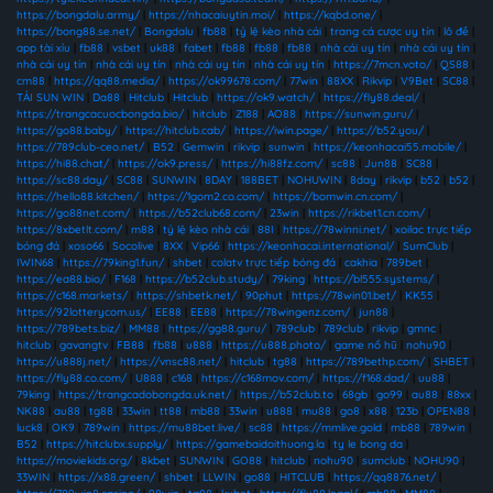
https://bongdalu.army/
|
https://nhacaiuytin.moi/
|
https://kqbd.one/
|
https://bong88.se.net/
|
Bongdalu
|
fb88
|
tỷ lệ kèo nhà cái
|
trang cá cược uy tín
|
lô đề
|
app tài xỉu
|
fb88
|
vsbet
|
uk88
|
fabet
|
fb88
|
fb88
|
fb88
|
nhà cái uy tín
|
nhà cái uy tín
|
nhà cái uy tín
|
nhà cái uy tín
|
nhà cái uy tín
|
nhà cái uy tín
|
https://7mcn.voto/
|
QS88
|
cm88
|
https://qq88.media/
|
https://ok99678.com/
|
77win
|
88XX
|
Rikvip
|
V9Bet
|
SC88
|
TẢI SUN WIN
|
Da88
|
Hitclub
|
Hitclub
|
https://ok9.watch/
|
https://fly88.deal/
|
https://trangcacuocbongda.bio/
|
hitclub
|
Z188
|
AO88
|
https://sunwin.guru/
|
https://go88.baby/
|
https://hitclub.cab/
|
https://iwin.page/
|
https://b52.you/
|
https://789club-ceo.net/
|
B52
|
Gemwin
|
rikvip
|
sunwin
|
https://keonhacai55.mobile/
|
https://hi88.chat/
|
https://ok9.press/
|
https://hi88fz.com/
|
sc88
|
Jun88
|
SC88
|
https://sc88.day/
|
SC88
|
SUNWIN
|
8DAY
|
188BET
|
NOHUWIN
|
8day
|
rikvip
|
b52
|
b52
|
https://hello88.kitchen/
|
https://1gom2.co.com/
|
https://bomwin.cn.com/
|
https://go88net.com/
|
https://b52club68.com/
|
23win
|
https://rikbet1.cn.com/
|
https://8xbetlt.com/
|
m88
|
tỷ lệ kèo nhà cái
|
88I
|
https://78winni.net/
|
xoilac trực tiếp
bóng đá
|
xoso66
|
Socolive
|
8XX
|
Vip66
|
https://keonhacai.international/
|
SumClub
|
IWIN68
|
https://79king1.fun/
|
shbet
|
colatv trực tiếp bóng đá
|
cakhia
|
789bet
|
https://ea88.bio/
|
F168
|
https://b52club.study/
|
79king
|
https://bl555.systems/
|
https://c168.markets/
|
https://shbetk.net/
|
90phut
|
https://78win01.bet/
|
KK55
|
https://92lotterycom.us/
|
EE88
|
EE88
|
https://78wingenz.com/
|
jun88
|
https://789bets.biz/
|
MM88
|
https://gg88.guru/
|
789club
|
789club
|
rikvip
|
gmnc
|
hitclub
|
gavangtv
|
FB88
|
fb88
|
u888
|
https://u888.photo/
|
game nổ hũ
|
nohu90
|
https://u888j.net/
|
https://vnsc88.net/
|
hitclub
|
tg88
|
https://789bethp.com/
|
SHBET
|
https://fly88.co.com/
|
U888
|
c168
|
https://c168mov.com/
|
https://f168.dad/
|
uu88
|
79king
|
https://trangcadobongda.uk.net/
|
https://b52club.to
|
68gb
|
go99
|
au88
|
88xx
|
NK88
|
au88
|
tg88
|
33win
|
tt88
|
mb88
|
33win
|
u888
|
mu88
|
go8
|
x88
|
123b
|
OPEN88
|
luck8
|
OK9
|
789win
|
https://mu88bet.live/
|
sc88
|
https://mmlive.gold
|
mb88
|
789win
|
B52
|
https://hitclubx.supply/
|
https://gamebaidoithuong.la
|
ty le bong da
|
https://moviekids.org/
|
8kbet
|
SUNWIN
|
GO88
|
hitclub
|
nohu90
|
sumclub
|
NOHU90
|
33WIN
|
https://x88.green/
|
shbet
|
LLWIN
|
go88
|
HITCLUB
|
https://qq8876.net/
|