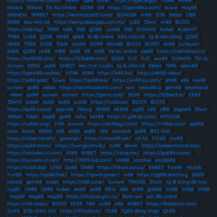
https://789win8.casino/
|
98win
|
tg88
|
kubet
|
https://fly88.legal/
|
mb88
|
MM88
|
hitclub
|
789win
|
Tài Xỉu Online
|
GO88
|
O8
|
https://open88ss.com/
|
kuwin
|
Hay88
|
888NEW
|
789BET
|
https://keonhacai55.fund/
|
BONG88
|
xn88
|
123b
|
8kbet
|
C168
|
RR88
|
kèo nhà cái
|
https://ketquabongda.com.mx/
|
Lc88
|
33win
|
vn88
|
BL555
|
https://x88.ing/
|
TR88
|
hi88
|
f168
|
QS88
|
Jun88
|
f168
|
SUNWIN
|
Kubet
|
Kubet77
|
TR88
|
UU88
|
QS88
|
NK88
|
gk88
|
lô đề online
|
Kèo nhà cái
|
tỷ lệ kèo bóng
|
QS88
|
NK88
|
TR88
|
UU88
|
7club
|
sun88
|
GO99
|
Xoso66
|
BL555
|
BL555
|
ao88
|
Luckywin
|
EA88
|
QS88
|
jw88
|
ml88
|
qs88
|
S8
|
sc88
|
tai xiu online
|
vip88
|
https://cakhiatvzz.tv/
|
https://ee8838.com/
|
https://123b888.com/
|
GG88
|
KJC
|
KJC
|
ww88
|
SUNWIN
|
Tài xỉu
Sunwin
|
bl555
|
uu88
|
SHBET
|
kèo trực tuyến
|
tỷ lệ nhà cái
|
8kbet
|
789k
|
open88
|
https://open88v.online/
|
VIP66
|
XX88
|
https://lv88.ltd/
|
https://dh88.video/
|
https://sx88.gold/
|
32win
|
https://qs881.ink/
|
https://ev99.eu.com/
|
qh88
|
x88
|
mu88
|
sunwin
|
go88
|
rikbet
|
https://keonhacaivnic.com/
|
iwin
|
taixiu88.io
|
gem88
|
keonhacai
|
rikbet
|
go88
|
sunwin
|
sunwin
|
https://gmnc.club/
|
EE88
|
https://123bett.io/
|
EE88
|
33WIN
|
kubet
|
au88
|
au88
|
Luck8
|
https://luck8.so/
|
BL555
|
BL555
|
https://kp88.social/
|
open88
|
79king
|
AE888
|
AE888
|
uy88
|
x88
|
z188
|
daga88
|
33win
|
188bet
|
fabet
|
big88
|
go88
|
nohu
|
bet88
|
https://uy88.de.com/
|
HITCLUB
|
https://uu88n.org/
|
tr88
|
sunwin
|
https://qh88kyc.com/
|
https://rr886j.com/
|
ae888
|
mcw
|
kuwin
|
88bet
|
x88
|
ao88
|
qq88
|
J88
|
sumclub
|
go88
|
B52 club
|
https://shbet.health/
|
gavangtv
|
https://vnew88.net/
|
nổ hũ
|
FLY88
|
mu88
|
https://qs88.team/
|
https://luongsontv.llc/
|
hz88
|
68win
|
https://soikeonhacai.one/
|
https://hitcluba.cn.com/
|
XX88
|
8XBET
|
https://rikvip.mx/
|
https://go88hv.com/
|
https://sunwinn.in.net/
|
http://7899club.com/
|
VN168
|
socolive
|
xocdia88
|
https://luck8.dad
|
LV88
|
ao88
|
DN88
|
https://58win.autos/
|
8XBET
|
Fun88
|
Hitclub
|
Fun88
|
https://qs88.free/
|
https://vipwin.green/
|
rr88
|
https://gg88.directory
|
GG88
|
hitclub
|
gem88
|
kubet
|
https://c168.zone/
|
Sunwin
|
79KING
|
23win
|
tỷ lệ bóng đá trực
tuyến
|
U888
|
U888
|
hubet
|
ee88
|
ao88
|
88vv
|
x88
|
dn88
|
ga888
|
vn168
|
vn168
|
vn168
|
Hay88
|
Hay88
|
Hay88
|
https://nhacaiuytin.ro/
|
Bom win
|
xóc đĩa online
|
https://ok9.show/
|
BL555
|
EE88
|
f168
|
uu88
|
c168
|
8XBET
|
https://8xbettaz.com/
|
Go99
|
123b chính chủ
|
https://91clubb.in/
|
TG88
|
Tg88 đăng nhập
|
Qh88
|