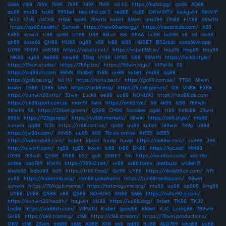
G666
|
c168
|
789k
|
789F
|
789F
|
789F
|
789F
|
nổ hũ
|
https://kqbd.gg/
|
go88
|
AD88
|
au88
|
mu88
|
luck8
|
999bet
|
kèo nhà cái 5
|
red88
|
vic88
|
OKWINTV
|
luckywin
|
RIKVIP
|
B52
|
123B
|
LUCK8
|
st666
|
go88
|
78WIN
|
kubet
|
8kbet
|
ga6789
|
DN88
|
FLY88
|
98WIN
|
https://qs88.health/
|
Sunwin
|
https://new88.energy/
|
https://viscard.de.com/
|
X88
|
EX88
|
vipwin
|
tr88
|
qs88
|
UY88
|
U88
|
8kbet
|
88I
|
88AA
|
uu88
|
bet88
|
s8
|
s8
|
ao88
|
qh88
|
xoso66
|
QH88
|
MU88
|
uy88
|
x88
|
lv88
|
lc88
|
HUBET
|
B52club
|
xoso66vn.app
|
UY88
|
MM99
|
ok8386
|
https://vsbetz.net/
|
https://vsbet365.io/
|
Hay88
|
Hay88
|
Hay88
|
NK88
|
uy88
|
Ae888
|
new88
|
33ag
|
UY88
|
UY88
|
U88
|
98WIN
|
https://luck8.style/
|
https://13win.studio/
|
https://789p.biz/
|
https://98win.toys/
|
VIPWIN
|
S8
|
https://siu88.co.com
|
88NN
|
thabet
|
tk88
|
uu88
|
kubet
|
mu88
|
gg88
|
https://go8.ae.org/
|
Nổ Hũ
|
https://nohu.best/
|
https://go99.com.se/
|
TT88
|
68win
|
kuwin
|
TG88
|
LX88
|
lv88
|
https://luck8.esq/
|
https://luck8.games/
|
O8
|
VN88
|
EX88
|
https://sunwin20.info/
|
32win
|
Luck8
|
ee88
|
uu88
|
NOHU90
|
https://red88.de.com
|
https://uk88sport.com.se
|
max79
|
llwin
|
https://on68.live/
|
S8
|
kk55
|
lc88
|
789win
|
98WIN
|
S8
|
https://28bet.green/
|
QS88
|
CM88
|
Socolive
|
pg66
|
tt88
|
hello88
|
23win
|
888b
|
https://123ga.app/
|
https://sv368.markets/
|
68win
|
https://ok9.style/
|
mb88
|
sunwin
|
qq88
|
123b
|
https://rr88.com.se/
|
go88
|
uu88
|
kubet
|
789win
|
789p
|
u888
|
https://jw88s.com/
|
XIN88
|
uu88
|
X88
|
Tài xỉu online
|
KK55
|
bl555
|
https://iwinclub88.cam/
|
kubet
|
8kbet
|
huvip
|
huvip
|
https://nk88w.com/
|
sv888
|
J88
|
http://kuwinfi.com/
|
tg88
|
tg88
|
kkwin
|
lc88
|
tr88
|
DN88
|
https://kjc.ad/
|
MM88
|
UY88
|
789win
|
QS88
|
TR88
|
b52
|
go8
|
28BET
|
7m
|
https://xemtiso.com/
|
xóc đĩa
online
|
sao789
|
KWIN
|
https://789k2.net/
|
xx88
|
xx88.forex
|
jeetbuzz
|
wicket71
|
khela88
|
babu88
|
bd9
|
https://tr88.food/
|
Go99
|
UY88
|
https://rikvip88.cn.com/
|
h19
|
uu88
|
https://kubetmb.org/
|
mm88.yokohama
|
https://jun88media.com/
|
98win
|
sunwin
|
https://789club.meme/
|
https://tatarayume.org/
|
mu88
|
uu88
|
ae888
|
king88
|
UY88
|
LV88
|
QS88
|
x88
|
QS88
|
NOHU90
|
XN88
|
S666
|
https://nohu90-s.com/
|
https://sunwin20.health/
|
haywin
|
UU88
|
https://uu88.dog/
|
8xbet
|
TK88
|
TK88
|
Luck8
|
https://uu88sh.com/
|
VIPWIN
|
Kubet
|
good88
|
8kbet
|
KJC
|
Lucky88
|
789win
|
GK88
|
https://ok9.training/
|
c168
|
https://c168.stream/
|
https://78win.productions/
|
OK9
|
c168
|
23win
|
mb88
|
s666
|
AD88
|
XX8
|
xx8
|
ad88
|
BJ88
|
ALO789
|
king88
|
uu88
|