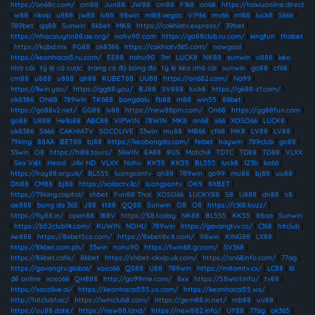
https://on68c.com/
|
cm88
|
Jun88
|
JW88
|
cm88
|
F168
|
on68
|
https://taixiuonline.direct
|
w88
|
rikvip
|
u888
|
jw88
|
lv88
|
98win
|
ml88.vegas
|
VIP66
|
mv66
|
ml88
|
luck8
|
S666
|
789bet
|
qq88
|
Sunwin
|
8kbet
|
MK8
|
https://cakhiatv.express/
|
39bet
|
https://nhacaiuytin88.ae.org/
|
nohu90 com
|
https://go88club.ru.com/
|
kingfun
|
thabet
|
https://kqbd.mx
|
PG88
|
ok8386
|
https://cakhiatv365.com/
|
nowgoal
|
https://keonhacai5.ru.com/
|
EE88
|
nohu90
|
7m
|
LUCK8
|
NK88
|
sunwin
|
u888
|
kèo
nhà cái
|
tỷ lệ cá cược
|
trang cá độ bóng đá
|
tỷ lệ kèo nhà cái
|
sunwin
|
go88
|
cf68
|
cm88
|
u888
|
u888
|
qh88
|
KUBET88
|
UU88
|
https://on682.com/
|
Na99
|
https://llwin.you/
|
https://gg88.you/
|
BJ88
|
SV888
|
luck8
|
https://gk88-z1.com/
|
ok8386
|
ON68
|
789win
|
TK688
|
bongdalu
|
fb88
|
m88
|
win55
|
86bet
|
https://go88v2.net/
|
GG88
|
lv88
|
https://new88pm.com/
|
On68
|
https://gg88fun.com
|
go88
|
U888
|
Hello88
|
ABC88
|
VIPWIN
|
78WIN
|
MK8
|
on68
|
s66
|
XOSO66
|
LUCK8
|
ok8386
|
S666
|
CAKHIATV
|
SOCOLIVE
|
33win
|
mu88
|
MB66
|
cf68
|
MK8
|
LV88
|
LV88
|
79king
|
88AA
|
BET88
|
bj88
|
https://keobongda.com/
|
febet
|
haywin
|
789club
|
go88
|
33win
|
O8
|
https://hi88.tours/
|
36WIN
|
EA88
|
8US
|
Motchill
|
TDTC
|
TD88
|
TD88
|
VLXX
|
Sex Việt
|
Heovl
|
JAV HD
|
VLXX
|
Nohu
|
KK55
|
KK55
|
BL555
|
luck8
|
123b
|
ko66
|
https://hay88.org.uk/
|
BL555
|
luongsontv
|
qh88
|
789win
|
go99
|
mu88
|
bj88
|
uu88
|
DN88
|
CM88
|
bj88
|
https://xoilactv.llc/
|
luongsontv
|
OK9
|
8XBET
|
https://79king.capital/
|
shbet
|
Fun88 Thai
|
XOSO66
|
LUCKY88
|
S8
|
U888
|
dn88
|
s8
|
ae888
|
bong da 365
|
J88
|
tt88
|
QQ88
|
Sunwin
|
O8
|
O8
|
https://c168.buzz/
|
https://fly88.in/
|
open88
|
188V
|
https://S8.today
|
NK88
|
BL555
|
KK55
|
88aa
|
Sunwin
|
https://b52club14.com/
|
KUWIN
|
NOHU
|
789win
|
https://gavangtvv.cc/
|
C168
|
hitclub
|
Ae888
|
https://8xbet1.co.com/
|
https://8xbet8x.it.com/
|
98win
|
KING88
|
LX88
|
https://8kbet.com.ph/
|
33win
|
nohu90
|
https://twin68.gr.com/
|
SV368
|
https://8kbet.cafe/
|
8kbet
|
https://shbet-okvip.uk.com/
|
https://on68info.com/
|
77ag
|
https://gavangtv.global/
|
xoso66
|
QS88
|
U88
|
789win
|
https://mitomtv.cx/
|
LC88
|
lô
đề online
|
xoso66
|
QH888
|
http://go99me.com/
|
8xx
|
https://58win1.info/
|
tv88
|
https://socolive.ai/
|
https://keonhacai555.us.com/
|
https://keonhacai55.ws/
|
http://hitclub1.ac/
|
https://iwinclub8.com/
|
https://gem88.in.net/
|
mb88
|
uu88
|
https://uu88.date/
|
https://new88.land/
|
https://new882.info/
|
UY88
|
77ag
|
ok365
|