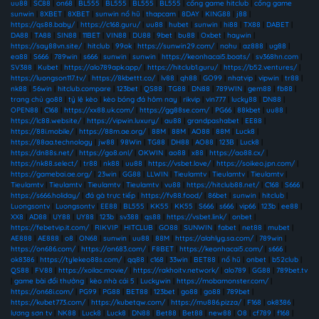
uu88
|
SC88
|
on68
|
BL555
|
BL555
|
BL555
|
BL555
|
cổng game hitclub
|
cổng game
sunwin
|
8XBET
|
8XBET
|
sunwin nổ hũ
|
thapcam
|
8DAY
|
KING88
|
j88
|
https://qs88.baby/
|
https://c168.guru/
|
uu88
|
hubet
|
sunwin
|
hi88
|
TX88
|
DABET
|
DA88
|
TA88
|
SIN88
|
11BET
|
VIN88
|
DU88
|
9bet
|
bu88
|
Oxbet
|
haywin
|
https://say88vn.site/
|
hitclub
|
99ok
|
https://sunwin29.com/
|
nohu
|
az888
|
ug88
|
ea88
|
S666
|
789win
|
s666
|
sunwin
|
sunwin
|
https://keonhacai5.boats/
|
sv368hn.com
|
SV388
|
Kubet
|
https://alo789apk.app/
|
https://hitclub1.guru/
|
https://b52.ventures/
|
https://luongson117.tv/
|
https://8kbettt.co/
|
lv88
|
qh88
|
GO99
|
nhatvip
|
vipwin
|
tr88
|
nk88
|
56win
|
hitclub.compare
|
123bet
|
QS88
|
TG88
|
DN88
|
789WIN
|
gem88
|
fb88
|
trang chủ go88
|
tỷ lệ kèo
|
kèo bóng đá hôm nay
|
rikvip
|
vin777
|
lucky88
|
DN88
|
OPEN88
|
C168
|
https://xx88.uk.com/
|
https://gg88se.com/
|
PG66
|
88kbet
|
uu88
|
https://lc88.website/
|
https://vipwin.luxury/
|
au88
|
grandpashabet
|
EE88
|
https://88i.mobile/
|
https://88m.ae.org/
|
88M
|
88M
|
AO88
|
88M
|
Luck8
|
https://88aa.technology
|
jw88
|
98Win
|
TG88
|
DH88
|
AO88
|
123B
|
Luck8
|
https://dn88s.net/
|
https://go8.onl/
|
OKWIN
|
ao88
|
x88
|
https://ao88.cx/
|
https://nk88.select/
|
tr88
|
nk88
|
uu88
|
https://vsbet.love/
|
https://soikeo.jpn.com/
|
https://gamebai.ae.org/
|
23win
|
GG88
|
LLWIN
|
Tieulamtv
|
Tieulamtv
|
Tieulamtv
|
Tieulamtv
|
Tieulamtv
|
Tieulamtv
|
Tieulamtv
|
vu88
|
https://hitclub88.net/
|
C168
|
S666
|
https://s666.holiday/
|
đá gà trực tiếp
|
https://fv88.food/
|
86bet
|
sunwin
|
hitclub
|
Luongsontv
|
Luongsontv
|
EE88
|
BL555
|
KK55
|
KK55
|
S666
|
s666
|
vip66
|
123b
|
ee88
|
XX8
|
AD88
|
UY88
|
UY88
|
123b
|
sv388
|
qs88
|
https://vsbet.link/
|
onbet
|
https://febetvip.it.com/
|
RIKVIP
|
HITCLUB
|
GO88
|
SUNWIN
|
fabet
|
net88
|
mubet
|
AE888
|
AE888
|
o8
|
ON68
|
sunwin
|
uu88
|
88M
|
https://alahlyg.sa.com/
|
789win
|
https://on686.com/
|
https://on683.com/
|
F8BET
|
https://keonhacai5.com/
|
s666
|
ok8386
|
https://tylekeo88s.com/
|
qq88
|
c168
|
33win
|
BET88
|
nổ hũ
|
onbet
|
b52club
|
QS88
|
FV88
|
https://xoilac.movie/
|
https://rakhoitv.network/
|
alo789
|
GG88
|
789bet.tv
|
game bài đổi thưởng
|
kèo nhà cái 5
|
Luckywin
|
https://mobamonster.com/
|
https://on68i.com/
|
PG99
|
PG88
|
BET88
|
123bet
|
go88
|
go88
|
789bet
|
https://kubet773.com/
|
https://kubetqw.com/
|
https://mu886.pizza/
|
F168
|
ok8386
|
lương sơn tv
|
NK88
|
Luck8
|
Luck8
|
DN88
|
Bet88
|
Bet88
|
new88
|
O8
|
cf789
|
f168
|