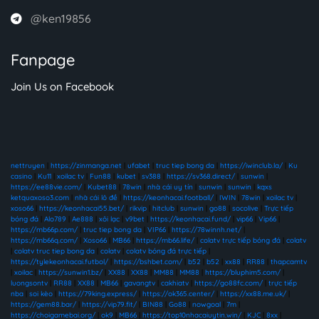
@ken19856
Fanpage
Join Us on Facebook
nettruyen
|
https://zinmanga.net
|
ufabet
|
truc tiep bong da
|
https://iwinclub.la/
|
Ku
casino
|
Ku11
|
xoilac tv
|
Fun88
|
kubet
|
sv388
|
https://sv368.direct/
|
sunwin
|
https://ee88vie.com/
|
Kubet88
|
78win
|
nhà cái uy tín
|
sunwin
|
sunwin
|
kqxs
ketquaxoso3.com
|
nhà cái lô đề
|
https://keonhacai.football/
|
IWIN
|
78win
|
xoilac tv
|
xoso66
|
https://keonhacai55.bet/
|
rikvip
|
hitclub
|
sunwin
|
go88
|
socolive
|
Trực tiếp
bóng đá
|
Alo789
|
Ae888
|
xôi lạc
|
v9bet
|
https://keonhacai.fund/
|
vip66
|
Vip66
|
https://mb66p.com/
|
truc tiep bong da
|
VIP66
|
https://78winnh.net/
|
https://mb66q.com/
|
Xoso66
|
MB66
|
https://mb66.life/
|
colatv trực tiếp bóng đá
|
colatv
|
colatv truc tiep bong da
|
colatv
|
colatv bóng đá trực tiếp
|
https://tylekeonhacai.futbol/
|
https://bshbet.com/
|
b52
|
b52
|
xx88
|
RR88
|
thapcamtv
|
xoilac
|
https://sunwin1.bz/
|
XX88
|
XX88
|
MM88
|
MM88
|
https://bluphim5.com/
|
luongsontv
|
RR88
|
XX88
|
MB66
|
gavangtv
|
cakhiatv
|
https://go88fc.com/
|
trực tiếp
nba
|
soi kèo
|
https://79king.express/
|
https://ok365.center/
|
https://xx88.me.uk/
|
https://gem88.bar/
|
https://vip79.fit/
|
BIN88
|
Go88
|
nowgoal
|
7m
|
https://choigamebai.org/
|
ok9
|
MB66
|
https://top10nhacaiuytin.win/
|
KJC
|
8xx
|