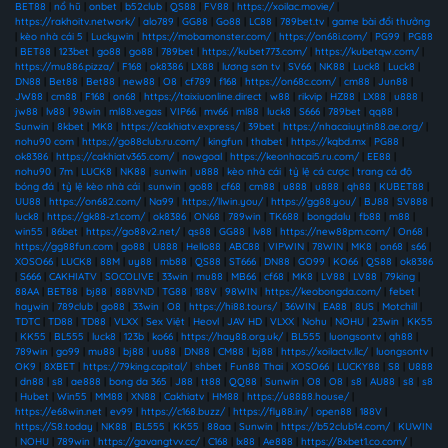
BET88
|
nổ hũ
|
onbet
|
b52club
|
QS88
|
FV88
|
https://xoilac.movie/
|
https://rakhoitv.network/
|
alo789
|
GG88
|
Go88
|
LC88
|
789bet.tv
|
game bài đổi thưởng
|
kèo nhà cái 5
|
Luckywin
|
https://mobamonster.com/
|
https://on68i.com/
|
PG99
|
PG88
|
BET88
|
123bet
|
go88
|
go88
|
789bet
|
https://kubet773.com/
|
https://kubetqw.com/
|
https://mu886.pizza/
|
F168
|
ok8386
|
LX88
|
lương sơn tv
|
SV66
|
NK88
|
Luck8
|
Luck8
|
DN88
|
Bet88
|
Bet88
|
new88
|
O8
|
cf789
|
f168
|
https://on68c.com/
|
cm88
|
Jun88
|
JW88
|
cm88
|
F168
|
on68
|
https://taixiuonline.direct
|
w88
|
rikvip
|
HZ88
|
LX88
|
u888
|
jw88
|
lv88
|
98win
|
ml88.vegas
|
VIP66
|
mv66
|
ml88
|
luck8
|
S666
|
789bet
|
qq88
|
Sunwin
|
8kbet
|
MK8
|
https://cakhiatv.express/
|
39bet
|
https://nhacaiuytin88.ae.org/
|
nohu90 com
|
https://go88club.ru.com/
|
kingfun
|
thabet
|
https://kqbd.mx
|
PG88
|
ok8386
|
https://cakhiatv365.com/
|
nowgoal
|
https://keonhacai5.ru.com/
|
EE88
|
nohu90
|
7m
|
LUCK8
|
NK88
|
sunwin
|
u888
|
kèo nhà cái
|
tỷ lệ cá cược
|
trang cá độ
bóng đá
|
tỷ lệ kèo nhà cái
|
sunwin
|
go88
|
cf68
|
cm88
|
u888
|
u888
|
qh88
|
KUBET88
|
UU88
|
https://on682.com/
|
Na99
|
https://llwin.you/
|
https://gg88.you/
|
BJ88
|
SV888
|
luck8
|
https://gk88-z1.com/
|
ok8386
|
ON68
|
789win
|
TK688
|
bongdalu
|
fb88
|
m88
|
win55
|
86bet
|
https://go88v2.net/
|
qs88
|
GG88
|
lv88
|
https://new88pm.com/
|
On68
|
https://gg88fun.com
|
go88
|
U888
|
Hello88
|
ABC88
|
VIPWIN
|
78WIN
|
MK8
|
on68
|
s66
|
XOSO66
|
LUCK8
|
88M
|
uy88
|
mb88
|
QS88
|
ST666
|
DN88
|
GO99
|
KO66
|
QS88
|
ok8386
|
S666
|
CAKHIATV
|
SOCOLIVE
|
33win
|
mu88
|
MB66
|
cf68
|
MK8
|
LV88
|
LV88
|
79king
|
88AA
|
BET88
|
bj88
|
888VND
|
TG88
|
188V
|
98WIN
|
https://keobongda.com/
|
febet
|
haywin
|
789club
|
go88
|
33win
|
O8
|
https://hi88.tours/
|
36WIN
|
EA88
|
8US
|
Motchill
|
TDTC
|
TD88
|
TD88
|
VLXX
|
Sex Việt
|
Heovl
|
JAV HD
|
VLXX
|
Nohu
|
NOHU
|
23win
|
KK55
|
KK55
|
BL555
|
luck8
|
123b
|
ko66
|
https://hay88.org.uk/
|
BL555
|
luongsontv
|
qh88
|
789win
|
go99
|
mu88
|
bj88
|
uu88
|
DN88
|
CM88
|
bj88
|
https://xoilactv.llc/
|
luongsontv
|
OK9
|
8XBET
|
https://79king.capital/
|
shbet
|
Fun88 Thai
|
XOSO66
|
LUCKY88
|
S8
|
U888
|
dn88
|
s8
|
ae888
|
bong da 365
|
J88
|
tt88
|
QQ88
|
Sunwin
|
O8
|
O8
|
s8
|
AU88
|
s8
|
s8
|
Hubet
|
Win55
|
MM88
|
XN88
|
Cakhiatv
|
HM88
|
https://u8888.house/
|
https://e68win.net
|
ev99
|
https://c168.buzz/
|
https://fly88.in/
|
open88
|
188V
|
https://S8.today
|
NK88
|
BL555
|
KK55
|
88aa
|
Sunwin
|
https://b52club14.com/
|
KUWIN
|
NOHU
|
789win
|
https://gavangtvv.cc/
|
C168
|
lx88
|
Ae888
|
https://8xbet1.co.com/
|