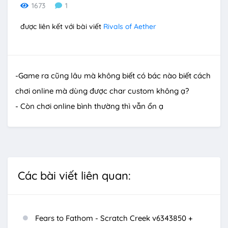
1673
1
được liên kết với bài viết
Rivals of Aether
-Game ra cũng lâu mà không biết có bác nào biết cách
chơi online mà dùng được char custom không ạ?
- Còn chơi online bình thường thì vẫn ổn ạ
Các bài viết liên quan:
Fears to Fathom - Scratch Creek v6343850 +