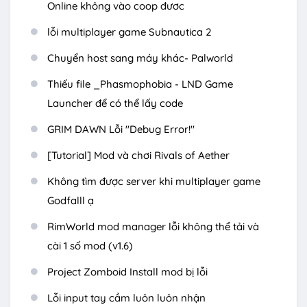
Online không vào coop đươc
lỗi multiplayer game Subnautica 2
Chuyển host sang máy khác- Palworld
Thiếu file _Phasmophobia - LND Game
Launcher để có thể lấy code
GRIM DAWN Lỗi "Debug Error!"
[Tutorial] Mod và chơi Rivals of Aether
Không tìm được server khi multiplayer game
Godfalll ạ
RimWorld mod manager lỗi không thể tải và
cài 1 số mod (v1.6)
Project Zomboid Install mod bị lỗi
Lỗi input tay cầm luôn luôn nhận