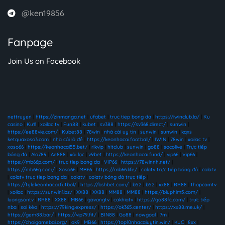
@ken19856
Fanpage
Join Us on Facebook
nettruyen
|
https://zinmanga.net
|
ufabet
|
truc tiep bong da
|
https://iwinclub.la/
|
Ku
casino
|
Ku11
|
xoilac tv
|
Fun88
|
kubet
|
sv388
|
https://sv368.direct/
|
sunwin
|
https://ee88vie.com/
|
Kubet88
|
78win
|
nhà cái uy tín
|
sunwin
|
sunwin
|
kqxs
ketquaxoso3.com
|
nhà cái lô đề
|
https://keonhacai.football/
|
IWIN
|
78win
|
xoilac tv
|
xoso66
|
https://keonhacai55.bet/
|
rikvip
|
hitclub
|
sunwin
|
go88
|
socolive
|
Trực tiếp
bóng đá
|
Alo789
|
Ae888
|
xôi lạc
|
v9bet
|
https://keonhacai.fund/
|
vip66
|
Vip66
|
https://mb66p.com/
|
truc tiep bong da
|
VIP66
|
https://78winnh.net/
|
https://mb66q.com/
|
Xoso66
|
MB66
|
https://mb66.life/
|
colatv trực tiếp bóng đá
|
colatv
|
colatv truc tiep bong da
|
colatv
|
colatv bóng đá trực tiếp
|
https://tylekeonhacai.futbol/
|
https://bshbet.com/
|
b52
|
b52
|
xx88
|
RR88
|
thapcamtv
|
xoilac
|
https://sunwin1.bz/
|
XX88
|
XX88
|
MM88
|
MM88
|
https://bluphim5.com/
|
luongsontv
|
RR88
|
XX88
|
MB66
|
gavangtv
|
cakhiatv
|
https://go88fc.com/
|
trực tiếp
nba
|
soi kèo
|
https://79king.express/
|
https://ok365.center/
|
https://xx88.me.uk/
|
https://gem88.bar/
|
https://vip79.fit/
|
BIN88
|
Go88
|
nowgoal
|
7m
|
https://choigamebai.org/
|
ok9
|
MB66
|
https://top10nhacaiuytin.win/
|
KJC
|
8xx
|