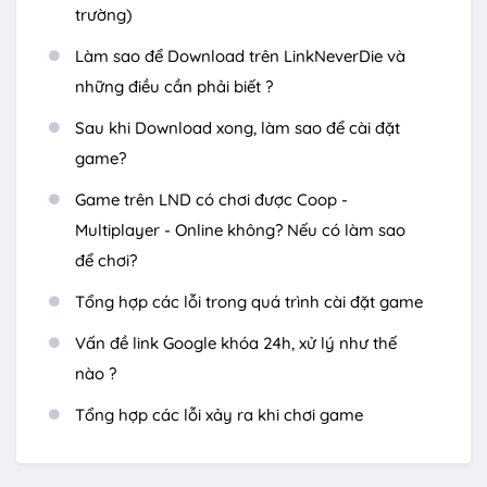
trường)
Làm sao để Download trên LinkNeverDie và
những điều cần phải biết ?
Sau khi Download xong, làm sao để cài đặt
game?
Game trên LND có chơi được Coop -
Multiplayer - Online không? Nếu có làm sao
để chơi?
Tổng hợp các lỗi trong quá trình cài đặt game
Vấn đề link Google khóa 24h, xử lý như thế
nào ?
Tổng hợp các lỗi xảy ra khi chơi game