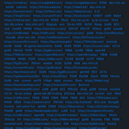
https://mm88.io/
|
https://rongbk888.com/
|
https://rongbk666.com/
|
RR88
|
kèo nhà cái
|
bet88
|
cakhiatv
|
https://hitclub.website/
|
https://rikbet.ltd/
|
kèo nhà cái
|
https://bomwin.tech/
|
https://b78win.net/
|
https://f8beta2.me/
|
KJC
|
https://rikvip97.art/
|
https://sunwin97.art/
|
https://kclub.team/
|
SHBET
|
xx88
|
8kbet
|
https://rr88.se.net/
|
kèo nhà cái
|
RR88
|
78win
|
nha cai uy tin
|
ty le ca cuoc
|
7mcn
|
Xóc đĩa online
|
Kèo nhà cái 5
|
88goals
|
iwin
|
Tài xỉu MD5
|
1GOM
|
Rikvip
|
Go88
|
B52
club
|
max88
|
MM88
|
https://iwinclub.ru.com/
|
RIKVIP
|
RIKVIP
|
789win
|
go88
|
xoso66
|
https://cm88.dad/
|
https://hi88.uno/
|
https://iwin.sa.com/
|
go88
|
https://mm88.press/
|
Xoso66
|
phim sex vlxx
|
https://xx88brand.com/
|
https://b52club.sa.com/
|
https://sunwin19.cn.com/
|
https://keonhacai.gdn/
|
https://789clubb.one/
|
iwinclub
|
bin88
|
GG88
|
tải game daominhha
|
GG88
|
XX88
|
RR88
|
https://sunwin.talk/
|
nổ hũ
|
go88
|
Hitclub
|
PG99
|
https://pg66.us.com/
|
MB66
|
Jun88
|
MB66
|
open88
|
https://f168slot.com/
|
https://open886.com/
|
https://open88.today/
|
MB66
|
Sv368
|
OPEN88
|
MM88
|
PG99
|
https://hi88s.com/
|
FLY88
|
Bet88
|
nn777
|
MB66
|
https://fly88.uno/
|
789win
|
vaobet
|
SC88
|
GO88
|
dt68
|
kèo nhà cái
|
https://sunwin99.ceo/
|
https://go88.deal/
|
https://hitclubsbs.jp.net/
|
https://keonhacai.voto/
|
GG88
|
https://gg88.co.com/
|
gem88
|
B52
|
nổ hũ
|
https://tylekeonhacai.life/
|
https://new88.biz/
|
PG88
|
Bet168
|
23win
|
RR88
|
Hitclub
|
Go88
|
Iwin
|
sunwin
|
win79
|
V9bet
|
kqbd
|
sunwin
|
33win
|
https://8kbet.org/
|
https://keonhacaitop.com/
|
https://manclub99.com/
|
Bomwin
|
https://keonhacai95.com/
|
xx88
|
go88
|
b52
|
789club
|
rikvip
|
go88
|
hitclub
|
socolive
|
nổ hũ
|
tài xỉu online
|
game bài đổi thưởng
|
b52club
|
kèo nhà cái
|
sunwin
|
iwin
|
i9bet
|
https://rr88it.com/
|
FB88
|
FB88
|
FB88
|
FB88
|
FB88
|
b52
|
https://789clubze.win/
|
RR88
|
สล็อต
|
https://luphim.com/
|
79KING
|
https://kjc.football/
|
B52 club
|
Bong88
|
Sunwin
|
xem phim fun
|
ae888
|
CM88
|
https://88aa.actor/
|
https://b52club.money/
|
Max88
|
go88
|
https://keobongda.cafe/
|
uu88
|
KJC
|
https://luongsontv23.com/
|
https://cm88.vision/
|
open88
|
https://new88.market/
|
https://28bet.blue/
|
78Win
|
789club
|
7m
|
https://hi88c.com/
|
https://f8bet.dental/
|
go88
|
Socolive
|
F168
|
FB88
|
socolive1 com
|
https://thienhabet.ru.com/
|
E88
|
https://www.fly888.club/
|
hitclub
|
hitclub
|
https://mu88.help/
|
https://sunwinn.za.com/
|
https://go881.jp.net/
|