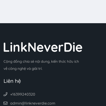
Cộng đồng chia sẻ nội dung, kiến thức hữu ích
về công nghệ và giải trí.
Liên hệ
+16399240320
admin@linkneverdie.com