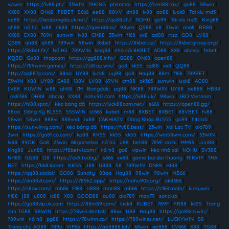
vipwin
|
https://lv88.ph/
|
33WIN
|
79KING
|
phimmoi
|
https://mm88.tax/
|
go88
|
98win
|
XX88
|
XX88
|
ON68
|
F8BET
|
S666
|
ee88
|
88VV
|
dn88
|
lv88
|
ao88
|
luck8
|
Tài xỉu md5
|
ee88
|
https://keobongda.uk.net/
|
https://qs88.sh/
|
NOHU
|
go99
|
Tài xỉu md5
|
King88
|
qh88
|
nổ hũ
|
lv88
|
nk88
|
https://open88.io/
|
98win
|
QS88
|
s8
|
33win
|
on68
|
RR88
|
XX88
|
EX88
|
789K
|
sunwin
|
lv88
|
CM88
|
33win
|
f168
|
xx8
|
ad88
|
rtzz
|
GO8
|
LV88
|
QS88
|
qh88
|
qh88
|
789win
|
98win
|
8kbet
|
https://8kbet.cz/
|
https://8kbetgroup.org/
|
https://8kbet.fit/
|
Nổ Hũ
|
789WIN
|
king88
|
nhà cái 8KBET
|
AD88
|
XX8
|
abcvip
|
febet
|
KQBD
|
Go88
|
thapcam
|
https://gg888.info/
|
GG88
|
ON68
|
open88
|
https://789winn.games/
|
https://s8top.win/
|
go8
|
kk55
|
ad88
|
xx8
|
QQ88
|
http://qq887p.com/
|
88aa
|
UY88
|
luck8
|
uy88
|
go8
|
Hay88
|
88m
|
f168
|
789BET
|
33WIN
|
X88
|
UY88
|
EA88
|
188V
|
LV88
|
69VN
|
cm88
|
ok365
|
sunwin
|
luck8
|
AO88
|
LV88
|
KUWIN
|
w88
|
qh88
|
7M
|
Bongdalu
|
pg88
|
NK88
|
789WIN
|
UY88
|
ae888
|
HB88
|
ok8386
|
DH88
|
abcvip
|
XX88
|
nohu90 com
|
https://lx88.uk/
|
98win
|
JBO Vietnam
|
https://hi88.spot/
|
kèo bóng đá
|
https://luck88com.net/
|
s666
|
https://open88.gg/
|
88aa
|
Đăng Ký BL555
|
555WIN
|
st666
|
kubet
|
m88
|
8XBET
|
8XBET
|
88VBET
|
fv88
|
58win
|
58win
|
888vi
|
888vnd
|
zx88
|
CAKHIATV
|
Đăng Nhập BL555
|
go99
|
hitclub
|
https://sunwinvy.com/
|
kèo bóng đá
|
https://fv88.best/
|
23win
|
Xoi Lac TV
|
alo789
|
3win
|
https://go8f.co.com/
|
kp88
|
KK55
|
kk55
|
kk55
|
https://win58win.com/
|
33WIN
|
lv88
|
99OK
|
Go8
|
23win
|
68gamebai
|
nổ hũ
|
u88
|
bet88
|
789F archi
|
MM99
|
Jun88
|
king88
|
Jun88
|
https://f8betv1.com/
|
nổ hũ
|
go8
|
vipwin
|
kèo nhà cái
|
NOHU
|
SV388
|
NH88
|
GG88
|
O8
|
https://ok9.today/
|
s666
|
xx88
|
game bai doi thuong
|
RIKVIP
|
THA
BET
|
https://bk8.locker
|
KK55
|
J88
|
U888
|
S8
|
789WIN
|
DN88
|
HI88
|
https://qq88.social/
|
GO88
|
Suncity
|
88aa
|
Hay88
|
98win
|
98win
|
MB66
|
https://dn88vl.com/
|
https://789k2.app/
|
https://nohu90k.org/
|
ok8386
|
https://s8ax.com/
|
mb66
|
F168
|
U888
|
man88
|
mb66
|
https://c168.mobi/
|
luckywin
|
hi88
|
j88
|
u888
|
lc88
|
X88
|
GOOD88
|
au88
|
alo789
|
max79
|
sonclub
|
https://go88vip.uk.com
|
https://88m89.com/
|
luck8
|
KUBET
|
789F
|
RR88
|
kk55
|
Trang
chủ TG88
|
98WIN
|
https://78win.dental/
|
88xx
|
U88
|
Hay88
|
https://go88ca.win/
|
789win
|
nổ hũ
|
pg88
|
https://78winn.co/
|
https://789winss.net/
|
LUCKYWIN
|
S8
|
Trang chủ AO88
|
789p
|
VIP66
|
https://ae8888.lat/
|
68win
|
ae888
|
CV666
|
X88
|
TG88
|