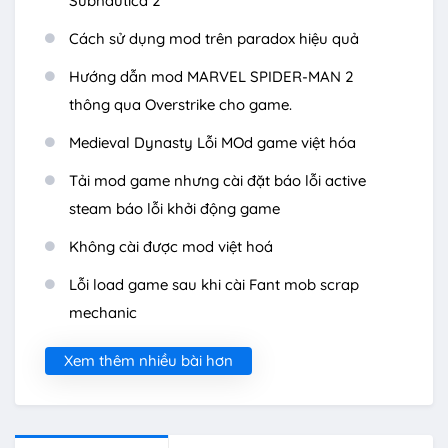
Subnautica 2
Cách sử dụng mod trên paradox hiệu quả
Hướng dẫn mod MARVEL SPIDER-MAN 2
thông qua Overstrike cho game.
Medieval Dynasty Lỗi MOd game việt hóa
Tải mod game nhưng cài đặt báo lỗi active
steam báo lỗi khởi động game
Không cài được mod việt hoá
Lỗi load game sau khi cài Fant mob scrap
mechanic
Xem thêm nhiều bài hơn