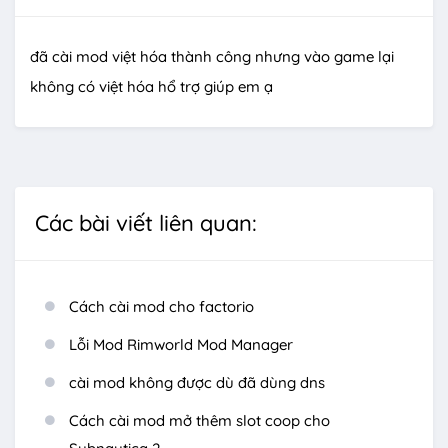
đã cài mod việt hóa thành công nhưng vào game lại
không có việt hóa hổ trợ giúp em ạ
Các bài viết liên quan:
Cách cài mod cho factorio
Lỗi Mod Rimworld Mod Manager
cài mod không được dù đã dùng dns
Cách cài mod mở thêm slot coop cho