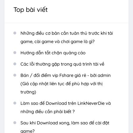
Top bài viết
Những điều cơ bản cần tuân thủ trước khi tải
game, cài game và chơi game là gì?
Hướng dẫn tắt chặn quảng cáo
Các lỗi thường gặp trong quá trình tải về
Bán / đổi điểm vip Fshare giá rẻ - bởi admin
(Giá cập nhật liên tục để phù hợp với thị
trường)
Làm sao để Download trên LinkNeverDie và
những điều cần phải biết ?
Sau khi Download xong, làm sao để cài đặt
game?