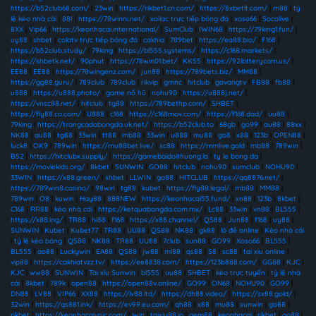
https://b52club68.com/
|
23win
|
https://rikbet1.cn.com/
|
https://8xbetlt.com/
|
m88
|
tỷ
lệ kèo nhà cái
|
88I
|
https://78winni.net/
|
xoilac trực tiếp bóng đá
|
xoso66
|
Socolive
|
8XX
|
Vip66
|
https://keonhacai.international/
|
SumClub
|
IWIN68
|
https://79king1.fun/
|
uy88
|
shbet
|
colatv trực tiếp bóng đá
|
cakhia
|
789bet
|
https://ea88.bio/
|
F168
|
https://b52club.study/
|
79king
|
https://bl555.systems/
|
https://c168.markets/
|
https://shbetk.net/
|
90phut
|
https://78win01.bet/
|
KK55
|
https://92lotterycom.us/
|
EE88
|
EE88
|
https://78wingenz.com/
|
jun88
|
https://789bets.biz/
|
MM88
|
https://gg88.guru/
|
789club
|
789club
|
rikvip
|
gmnc
|
hitclub
|
gavangtv
|
FB88
|
fb88
|
u888
|
https://u888.photo/
|
game nổ hũ
|
nohu90
|
https://u888j.net/
|
https://vnsc88.net/
|
hitclub
|
tg88
|
https://789bethp.com/
|
SHBET
|
https://fly88.co.com/
|
U888
|
c168
|
https://c168mov.com/
|
https://f168.dad/
|
uu88
|
79king
|
https://trangcadobongda.uk.net/
|
https://b52club.to
|
68gb
|
go99
|
au88
|
88xx
|
NK88
|
au88
|
tg88
|
33win
|
tt88
|
mb88
|
33win
|
u888
|
mu88
|
go8
|
x88
|
123b
|
OPEN88
|
luck8
|
OK9
|
789win
|
https://mu88bet.live/
|
sc88
|
https://mmlive.gold
|
mb88
|
789win
|
B52
|
https://hitclubx.supply/
|
https://gamebaidoithuong.la
|
ty le bong da
|
https://moviekids.org/
|
8kbet
|
SUNWIN
|
GO88
|
hitclub
|
nohu90
|
sumclub
|
NOHU90
|
33WIN
|
https://x88.green/
|
shbet
|
LLWIN
|
go88
|
HITCLUB
|
https://qq8876.net/
|
https://789win8.casino/
|
98win
|
tg88
|
kubet
|
https://fly88.legal/
|
mb88
|
MM88
|
789win
|
O8
|
kuwin
|
Hay88
|
888NEW
|
https://keonhacai55.fund/
|
xn88
|
123b
|
8kbet
|
C168
|
RR88
|
kèo nhà cái
|
https://ketquabongda.com.mx/
|
Lc88
|
33win
|
vn88
|
BL555
|
https://x88.ing/
|
TR88
|
hi88
|
f168
|
https://x88.channel/
|
QS88
|
Jun88
|
f168
|
uy88
|
SUNWIN
|
Kubet
|
Kubet77
|
TR88
|
UU88
|
QS88
|
NK88
|
gk88
|
lô đề online
|
Kèo nhà cái
|
tỷ lệ kèo bóng
|
QS88
|
NK88
|
TR88
|
UU88
|
7club
|
sun88
|
GO99
|
Xoso66
|
BL555
|
BL555
|
ao88
|
Luckywin
|
EA88
|
QS88
|
jw88
|
ml88
|
qs88
|
S8
|
sc88
|
tai xiu online
|
vip88
|
https://cakhiatvzz.tv/
|
https://ee8838.com/
|
https://123b888.com/
|
GG88
|
KJC
|
KJC
|
ww88
|
SUNWIN
|
Tài xỉu Sunwin
|
bl555
|
uu88
|
SHBET
|
kèo trực tuyến
|
tỷ lệ nhà
cái
|
8kbet
|
789k
|
open88
|
https://open88v.online/
|
GO99
|
ON68
|
NOHU90
|
GO99
|
DN88
|
LV88
|
VIP66
|
XX88
|
https://lv88.ltd/
|
https://dh88.video/
|
https://sx88.gold/
|
32win
|
https://qs881.ink/
|
https://ev99.eu.com/
|
qh88
|
x88
|
mu88
|
sunwin
|
go88
|
rikbet
|
https://keonhacaivnic.com/
|
iwin
|
taixiu88.io
|
gem88
|
keonhacai
|
rikbet
|
go88
|