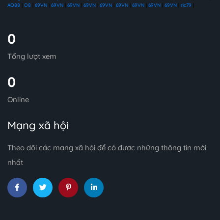
AO88
|
O8
|
69VN
|
69VN
|
69VN
|
69VN
|
69VN
|
69VN
|
69VN
|
69VN
|
69VN
|
ric79
|
0
Tổng lượt xem
0
Online
Mạng xã hội
Theo dõi các mạng xã hội để có được những thông tin mới
nhất