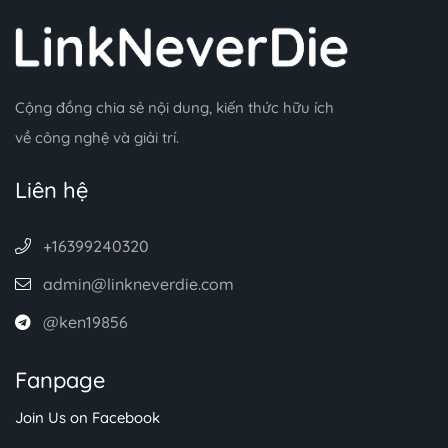
Cộng đồng chia sẻ nội dung, kiến thức hữu ích
về công nghệ và giải trí.
Liên hệ
+16399240320
admin@linkneverdie.com
@ken19856
Fanpage
Join Us on Facebook