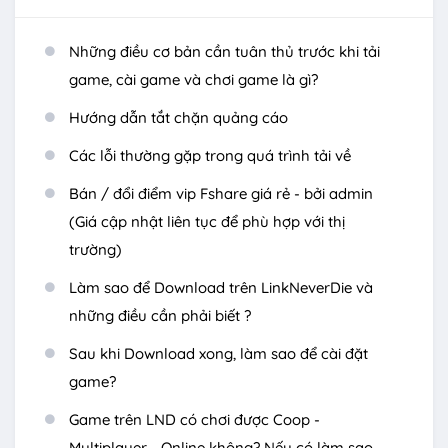
Những điều cơ bản cần tuân thủ trước khi tải
game, cài game và chơi game là gì?
Hướng dẫn tắt chặn quảng cáo
Các lỗi thường gặp trong quá trình tải về
Bán / đổi điểm vip Fshare giá rẻ - bởi admin
(Giá cập nhật liên tục để phù hợp với thị
trường)
Làm sao để Download trên LinkNeverDie và
những điều cần phải biết ?
Sau khi Download xong, làm sao để cài đặt
game?
Game trên LND có chơi được Coop -
Multiplayer - Online không? Nếu có làm sao