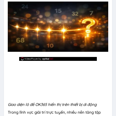
Giao diện lô đề OK365 hiển thị trên thiết bị di động
Trong lĩnh vực giải trí trực tuyến, nhiều nền tảng tập