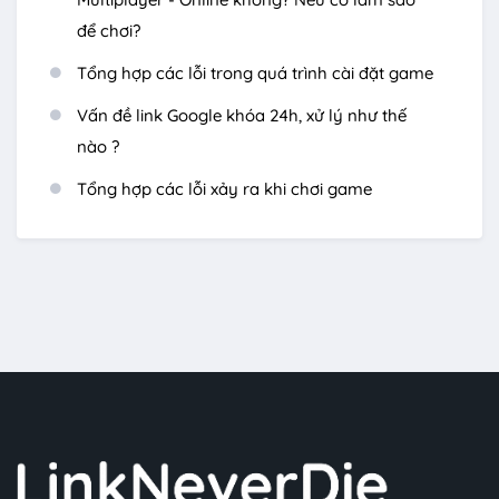
để chơi?
Tổng hợp các lỗi trong quá trình cài đặt game
Vấn đề link Google khóa 24h, xử lý như thế
nào ?
Tổng hợp các lỗi xảy ra khi chơi game