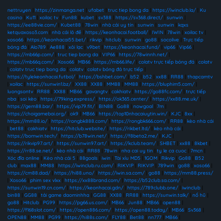
nettruyen
|
https://zinmanga.net
|
ufabet
|
truc tiep bong da
|
https://iwinclub.la/
|
Ku
casino
|
Ku11
|
xoilac tv
|
Fun88
|
kubet
|
sv388
|
https://sv368.direct/
|
sunwin
|
https://ee88vie.com/
|
Kubet88
|
78win
|
nhà cái uy tín
|
sunwin
|
sunwin
|
kqxs
ketquaxoso3.com
|
nhà cái lô đề
|
https://keonhacai.football/
|
IWIN
|
78win
|
xoilac tv
|
xoso66
|
https://keonhacai55.bet/
|
rikvip
|
hitclub
|
sunwin
|
go88
|
socolive
|
Trực tiếp
bóng đá
|
Alo789
|
Ae888
|
xôi lạc
|
v9bet
|
https://keonhacai.fund/
|
vip66
|
Vip66
|
https://mb66p.com/
|
truc tiep bong da
|
VIP66
|
https://78winnh.net/
|
https://mb66q.com/
|
Xoso66
|
MB66
|
https://mb66.life/
|
colatv trực tiếp bóng đá
|
colatv
|
colatv truc tiep bong da
|
colatv
|
colatv bóng đá trực tiếp
|
https://tylekeonhacai.futbol/
|
https://bshbet.com/
|
b52
|
b52
|
xx88
|
RR88
|
thapcamtv
|
xoilac
|
https://sunwin1.bz/
|
XX88
|
XX88
|
MM88
|
MM88
|
https://bluphim5.com/
|
luongsontv
|
RR88
|
XX88
|
MB66
|
gavangtv
|
cakhiatv
|
https://go88fc.com/
|
trực tiếp
nba
|
soi kèo
|
https://79king.express/
|
https://ok365.center/
|
https://xx88.me.uk/
|
https://gem88.bar/
|
https://vip79.fit/
|
BIN88
|
Go88
|
nowgoal
|
7m
|
https://choigamebai.org/
|
ok9
|
MB66
|
https://top10nhacaiuytin.win/
|
KJC
|
8xx
|
https://mm88.io/
|
https://rongbk888.com/
|
https://rongbk666.com/
|
RR88
|
kèo nhà cái
|
bet88
|
cakhiatv
|
https://hitclub.website/
|
https://rikbet.ltd/
|
kèo nhà cái
|
https://bomwin.tech/
|
https://b78win.net/
|
https://f8beta2.me/
|
KJC
|
https://rikvip97.art/
|
https://sunwin97.art/
|
https://kclub.team/
|
SHBET
|
xx88
|
8kbet
|
https://rr88.se.net/
|
kèo nhà cái
|
RR88
|
78win
|
nha cai uy tin
|
ty le ca cuoc
|
7mcn
|
Xóc đĩa online
|
Kèo nhà cái 5
|
88goals
|
iwin
|
Tài xỉu MD5
|
1GOM
|
Rikvip
|
Go88
|
B52
club
|
max88
|
MM88
|
https://iwinclub.ru.com/
|
RIKVIP
|
RIKVIP
|
789win
|
go88
|
xoso66
|
https://cm88.dad/
|
https://hi88.uno/
|
https://iwin.sa.com/
|
go88
|
https://mm88.press/
|
Xoso66
|
phim sex vlxx
|
https://xx88brand.com/
|
https://b52club.sa.com/
|
https://sunwin19.cn.com/
|
https://keonhacai.gdn/
|
https://789clubb.one/
|
iwinclub
|
bin88
|
GG88
|
tải game daominhha
|
GG88
|
XX88
|
RR88
|
https://sunwin.talk/
|
nổ hũ
|
go88
|
Hitclub
|
PG99
|
https://pg66.us.com/
|
MB66
|
Jun88
|
MB66
|
open88
|
https://f168slot.com/
|
https://open886.com/
|
https://open88.today/
|
MB66
|
Sv368
|
OPEN88
|
MM88
|
PG99
|
https://hi88s.com/
|
FLY88
|
Bet88
|
nn777
|
MB66
|