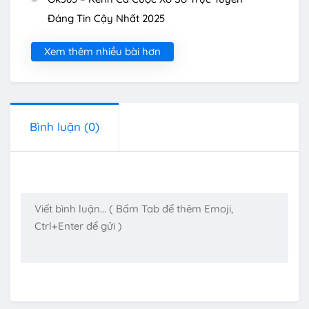
Đáng Tin Cậy Nhất 2025
Xem thêm nhiều bài hơn
Bình luận
(0)