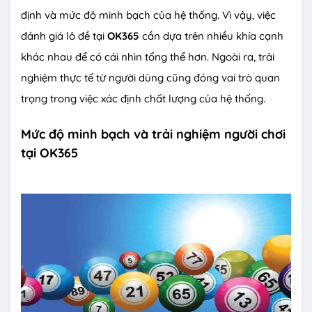
định và mức độ minh bạch của hệ thống. Vì vậy, việc
đánh giá lô đề tại
OK365
cần dựa trên nhiều khía cạnh
khác nhau để có cái nhìn tổng thể hơn. Ngoài ra, trải
nghiệm thực tế từ người dùng cũng đóng vai trò quan
trọng trong việc xác định chất lượng của hệ thống.
Mức độ minh bạch và trải nghiệm người chơi
tại OK365