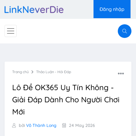
Đăng nhập
Trang chủ
Thảo Luận - Hỏi Đáp
Lô Đề OK365 Uy Tín Không -
Giải Đáp Dành Cho Người Chơi
Mới
bởi
Võ Thành Long
24 May 2026