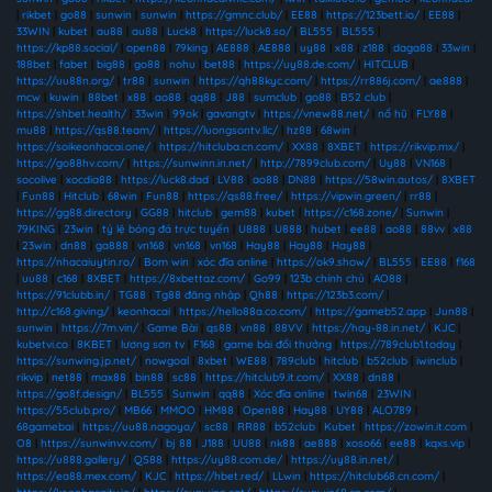
|
rikbet
|
go88
|
sunwin
|
sunwin
|
https://gmnc.club/
|
EE88
|
https://123bett.io/
|
EE88
|
33WIN
|
kubet
|
au88
|
au88
|
Luck8
|
https://luck8.so/
|
BL555
|
BL555
|
https://kp88.social/
|
open88
|
79king
|
AE888
|
AE888
|
uy88
|
x88
|
z188
|
daga88
|
33win
|
188bet
|
fabet
|
big88
|
go88
|
nohu
|
bet88
|
https://uy88.de.com/
|
HITCLUB
|
https://uu88n.org/
|
tr88
|
sunwin
|
https://qh88kyc.com/
|
https://rr886j.com/
|
ae888
|
mcw
|
kuwin
|
88bet
|
x88
|
ao88
|
qq88
|
J88
|
sumclub
|
go88
|
B52 club
|
https://shbet.health/
|
33win
|
99ok
|
gavangtv
|
https://vnew88.net/
|
nổ hũ
|
FLY88
|
mu88
|
https://qs88.team/
|
https://luongsontv.llc/
|
hz88
|
68win
|
https://soikeonhacai.one/
|
https://hitcluba.cn.com/
|
XX88
|
8XBET
|
https://rikvip.mx/
|
https://go88hv.com/
|
https://sunwinn.in.net/
|
http://7899club.com/
|
Uy88
|
VN168
|
socolive
|
xocdia88
|
https://luck8.dad
|
LV88
|
ao88
|
DN88
|
https://58win.autos/
|
8XBET
|
Fun88
|
Hitclub
|
68win
|
Fun88
|
https://qs88.free/
|
https://vipwin.green/
|
rr88
|
https://gg88.directory
|
GG88
|
hitclub
|
gem88
|
kubet
|
https://c168.zone/
|
Sunwin
|
79KING
|
23win
|
tỷ lệ bóng đá trực tuyến
|
U888
|
U888
|
hubet
|
ee88
|
ao88
|
88vv
|
x88
|
23win
|
dn88
|
ga888
|
vn168
|
vn168
|
vn168
|
Hay88
|
Hay88
|
Hay88
|
https://nhacaiuytin.ro/
|
Bom win
|
xóc đĩa online
|
https://ok9.show/
|
BL555
|
EE88
|
f168
|
uu88
|
c168
|
8XBET
|
https://8xbettaz.com/
|
Go99
|
123b chính chủ
|
AO88
|
https://91clubb.in/
|
TG88
|
Tg88 đăng nhập
|
Qh88
|
https://123b3.com/
|
http://c168.giving/
|
keonhacai
|
https://hello88a.co.com/
|
https://gameb52.app
|
Jun88
|
sunwin
|
https://7m.vin/
|
Game Bài
|
qs88
|
vn88
|
88VV
|
https://hay-88.in.net/
|
KJC
|
kubetvi.co
|
8KBET
|
lương sơn tv
|
F168
|
game bài đổi thưởng
|
https://789club1.today
|
https://sunwing.jp.net/
|
nowgoal
|
8xbet
|
WE88
|
789club
|
hitclub
|
b52club
|
iwinclub
|
rikvip
|
net88
|
max88
|
bin88
|
sc88
|
https://hitclub9.it.com/
|
XX88
|
dn88
|
https://go8f.design/
|
BL555
|
Sunwin
|
qq88
|
Xóc đĩa online
|
twin68
|
23WIN
|
https://55club.pro/
|
MB66
|
MMOO
|
HM88
|
Open88
|
Hay88
|
UY88
|
ALO789
|
68gamebai
|
https://uu88.nagoya/
|
sc88
|
RR88
|
b52club
|
Kubet
|
https://zowin.it.com
|
O8
|
https://sunwinvv.com/
|
bj 88
|
J188
|
UU88
|
nk88
|
ae888
|
xoso66
|
ee88
|
kqxs.vip
|
https://u888.gallery/
|
QS88
|
https://uy88.com.de/
|
https://uy88.in.net/
|
https://ea88.mex.com/
|
KJC
|
https://hbet.red/
|
LLwin
|
https://hitclub68.cn.com/
|