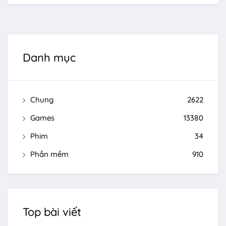
Danh mục
Chung
2622
Games
13380
Phim
34
Phần mềm
910
Top bài viết