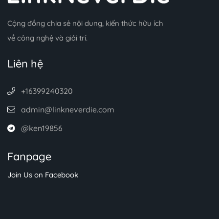
Cộng đồng chia sẻ nội dung, kiến thức hữu ích
về công nghệ và giải trí.
Liên hệ
+16399240320
admin@linkneverdie.com
@ken19856
Fanpage
Join Us on Facebook