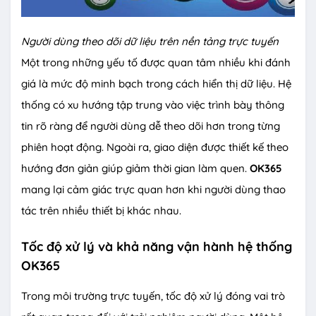
Người dùng theo dõi dữ liệu trên nền tảng trực tuyến
Một trong những yếu tố được quan tâm nhiều khi đánh
giá là mức độ minh bạch trong cách hiển thị dữ liệu. Hệ
thống có xu hướng tập trung vào việc trình bày thông
tin rõ ràng để người dùng dễ theo dõi hơn trong từng
phiên hoạt động. Ngoài ra, giao diện được thiết kế theo
hướng đơn giản giúp giảm thời gian làm quen.
OK365
mang lại cảm giác trực quan hơn khi người dùng thao
tác trên nhiều thiết bị khác nhau.
Tốc độ xử lý và khả năng vận hành hệ thống
OK365
Trong môi trường trực tuyến, tốc độ xử lý đóng vai trò