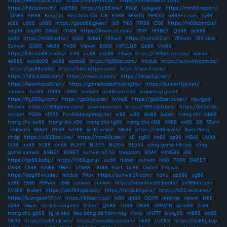
https://keonhacaitv.io/
|
https://sunwinn.cat/
|
https://sunwin68.cn.com/
|
https://hitclubvn.ch/
|
ok8386
|
https://sc88.link/
|
PG66
|
luckywin
|
https://mm88.report/
|
ON68
|
RR88
|
Kingfun
|
Kèo Nhà Cái
|
O8
|
EA88
|
68WIN
|
MMOO
|
u888ez.com
|
tg88
|
sc88
|
u888
|
u888
|
https://good88.gives/
|
j88
|
f168
|
RR88
|
C168
|
https://hi88com.biz/
|
say88
|
say88
|
28bet
|
ON68
|
https://kkwin.co.com/
|
789f
|
789BET
|
QS88
|
ae888
|
qs88
|
https://m88.actor/
|
bj88
|
8xbet
|
789win
|
https://nohu52.art
|
789win
|
789 club
|
Sunwin
|
GG88
|
NK88
|
FV88
|
Vipwin
|
EA88
|
HITCLUB
|
Go88
|
Vin88
|
https://hitclub88.studio/
|
lc88
|
uu88
|
mb88
|
23win
|
https://789bet7a.com/
|
winvn
|
Ae888
|
xocdia88
|
ao88
|
sodo66
|
https://bj88ac.com/
|
hitclub
|
https://sunwin1.com.co/
|
https://go88a.bid/
|
https://hitclub1.jpn.com/
|
https://iwin.it.com/
|
https://789club63.com/
|
https://rikvipv2.com/
|
https://rikvip3.jp.net/
|
https://keonhacai5.hot/
|
https://gamebaidoithuong1.io/
|
https://sunwin1.jp.net/
|
sunwin
|
Jun88
|
U888
|
U888
|
Sunwin
|
go88com.club
|
haywinvip.jp.net
|
https://fly888y.com/
|
https://go88p.one/
|
iWin68
|
https://go88bet.in.net/
|
nowgoal
|
Mmwin
|
https://c168game.com/
|
zowinmoi.com
|
https://789-club.best
|
https://b52club-
vn.com
|
PG88
|
vf555
|
Fun88dangnhap.net
|
w88
|
w88
|
AU88
|
kubet
|
trang chủ mb88
|
trang chủ au88
|
trang chủ x88
|
trang chủ tg88
|
trang chủ c168
|
XX88
|
xx88
|
S8
|
33win
|
cakhiatv
|
8kbet
|
UY88
|
bet88
|
lô đề online
|
NK88
|
https://nk88.gives/
|
llwin đăng
nhập
|
https://u888bet.live/
|
https://mm88t.dev/
|
s8
|
tg88
|
hz88
|
qs88
|
MB66
|
UU88
|
GO8
|
uu88
|
SC88
|
on68
|
BL555
|
BL555
|
BL555
|
BL555
|
cổng game hitclub
|
cổng
game sunwin
|
8XBET
|
8XBET
|
sunwin nổ hũ
|
thapcam
|
8DAY
|
KING88
|
j88
|
https://qs88.baby/
|
https://c168.guru/
|
uu88
|
hubet
|
sunwin
|
hi88
|
TX88
|
DABET
|
DA88
|
TA88
|
SIN88
|
11BET
|
VIN88
|
DU88
|
9bet
|
bu88
|
Oxbet
|
haywin
|
https://say88vn.site/
|
hitclub
|
99ok
|
https://sunwin29.com/
|
nohu
|
az888
|
ug88
|
ea88
|
S666
|
789win
|
s666
|
sunwin
|
sunwin
|
https://keonhacai5.boats/
|
sv368hn.com
|
SV388
|
Kubet
|
https://alo789apk.app/
|
https://hitclub1.guru/
|
https://b52.ventures/
|
https://luongson117.tv/
|
https://8kbettt.co/
|
lv88
|
qh88
|
GO99
|
nhatvip
|
vipwin
|
tr88
|
nk88
|
56win
|
hitclub.compare
|
123bet
|
QS88
|
TG88
|
DN88
|
789WIN
|
gem88
|
fb88
|
trang chủ go88
|
tỷ lệ kèo
|
kèo bóng đá hôm nay
|
rikvip
|
vin777
|
lucky88
|
mb88
|
ao88
|
TK88
|
https://ao88.uk.net/
|
https://xoso66a.co.com/
|
nk88
|
LUCK8
|
https://ao88y.top
|