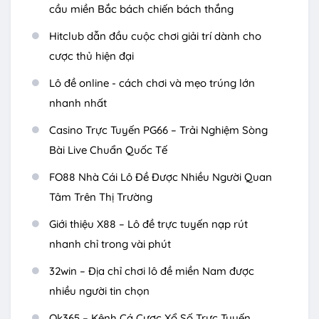
cầu miền Bắc bách chiến bách thắng
Hitclub dẫn đầu cuộc chơi giải trí dành cho
cược thủ hiện đại
Lô đề online - cách chơi và mẹo trúng lớn
nhanh nhất
Casino Trực Tuyến PG66 – Trải Nghiệm Sòng
Bài Live Chuẩn Quốc Tế
FO88 Nhà Cái Lô Đề Được Nhiều Người Quan
Tâm Trên Thị Trường
Giới thiệu X88 – Lô đề trực tuyến nạp rút
nhanh chỉ trong vài phút
32win – Địa chỉ chơi lô đề miền Nam được
nhiều người tin chọn
Ok365 – Kênh Cá Cược Xổ Số Trực Tuyến