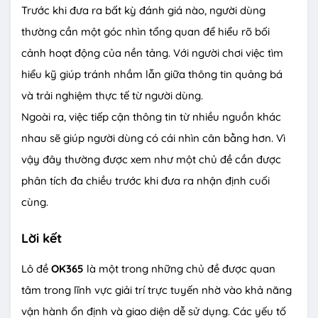
Trước khi đưa ra bất kỳ đánh giá nào, người dùng
thường cần một góc nhìn tổng quan để hiểu rõ bối
cảnh hoạt động của nền tảng. Với người chơi việc tìm
hiểu kỹ giúp tránh nhầm lẫn giữa thông tin quảng bá
và trải nghiệm thực tế từ người dùng.
Ngoài ra, việc tiếp cận thông tin từ nhiều nguồn khác
nhau sẽ giúp người dùng có cái nhìn cân bằng hơn. Vì
vậy đây thường được xem như một chủ đề cần được
phân tích đa chiều trước khi đưa ra nhận định cuối
cùng.
Lời kết
Lô đề
OK365
là một trong những chủ đề được quan
tâm trong lĩnh vực giải trí trực tuyến nhờ vào khả năng
vận hành ổn định và giao diện dễ sử dụng. Các yếu tố