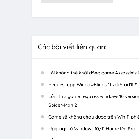
Các bài viết liên quan:
Lỗi không thể khởi động game Assassin's 
Request app WindowBlinds 11 với Start11™.
Lỗi "This game requires windows 10 version
Spider-Man 2
Game sẽ không chạy được trên Win 11 ph
Upgrage từ Windows 10/11 Home lên Pro