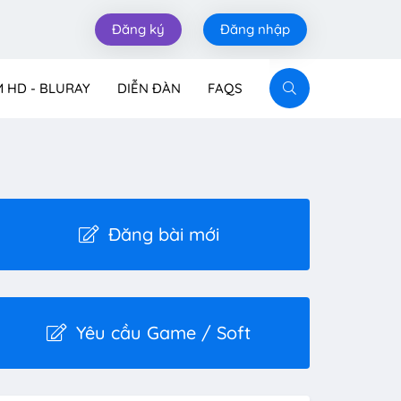
Đăng ký
Đăng nhập
M HD - BLURAY
DIỄN ĐÀN
FAQS
Đăng bài mới
Yêu cầu Game / Soft