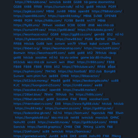
|
https://789clubb.one/
|
iwinclub
|
bin88
|
GG88
|
tải game daominhha
|
GG88
|
XX88
|
RR88
|
https://sunwin.talk/
|
nổ hũ
|
go88
|
Hitclub
|
PG99
|
https://pg66.us.com/
|
MB66
|
Jun88
|
MB66
|
open88
|
https://f168slot.com/
|
https://open886.com/
|
https://open88.today/
|
MB66
|
Sv368
|
OPEN88
|
MM88
|
PG99
|
https://hi88s.com/
|
FLY88
|
Bet88
|
nn777
|
MB66
|
https://fly88.uno/
|
789win
|
vaobet
|
SC88
|
GO88
|
dt68
|
kèo nhà cái
|
https://sunwin99.ceo/
|
https://go88.deal/
|
https://hitclubsbs.jp.net/
|
https://keonhacai.voto/
|
GG88
|
https://gg88.co.com/
|
gem88
|
B52
|
nổ hũ
|
https://tylekeonhacai.life/
|
https://new88.biz/
|
PG88
|
Bet168
|
23win
|
RR88
|
Hitclub
|
Go88
|
Iwin
|
sunwin
|
win79
|
V9bet
|
kqbd
|
sunwin
|
33win
|
https://8kbet.org/
|
https://keonhacaitop.com/
|
https://manclub99.com/
|
Bomwin
|
https://keonhacai95.com/
|
xx88
|
go88
|
b52
|
789club
|
rikvip
|
go88
|
hitclub
|
socolive
|
nổ hũ
|
tài xỉu online
|
game bài đổi thưởng
|
b52club
|
kèo nhà cái
|
sunwin
|
iwin
|
i9bet
|
https://rr88it.com/
|
FB88
|
FB88
|
FB88
|
FB88
|
FB88
|
b52
|
https://789clubze.win/
|
RR88
|
สล็อต
|
https://luphim.com/
|
79KING
|
https://kjc.football/
|
B52 club
|
Bong88
|
Sunwin
|
xem phim fun
|
ae888
|
CM88
|
https://88aa.actor/
|
https://b52club.money/
|
Max88
|
go88
|
https://keobongda.cafe/
|
uu88
|
KJC
|
https://luongsontv23.com/
|
https://cm88.vision/
|
ee88
|
https://socolive.studio/
|
open88
|
https://new88.market/
|
https://28bet.blue/
|
78Win
|
789club
|
7m
|
https://hi88c.com/
|
https://f8bet.dental/
|
go88
|
Socolive
|
F168
|
FB88
|
socolive1 com
|
https://thienhabet.ru.com/
|
E88
|
https://www.fly888.club/
|
hitclub
|
hitclub
|
https://mu88.help/
|
https://sunwinn.za.com/
|
https://go881.jp.net/
|
https://lodeonline.gb.net/
|
Nổ hũ
|
https://bom.win/
|
Ngonclub
|
f168
|
33win
|
https://bongdalu88.co/
|
kèo nhà cái
|
net88
|
iwinclub
|
manclub
|
GMNC
|
Nohu90
|
cm88
|
https://new88.movie/
|
https://go88club4.com/
|
MM88
|
Sanclub
|
https://bet88.graphics/
|
CM88
|
C168
|
79King
|
LLWIN
|
f168
|
https://2ok9.com/
|
sc88
|
iwinclub
|
https://banca.ac/
|
https://gamebai.work/
|
Jun88
|
sc88
|
OK9
|
cm88
|
nohu90
|
F168
|
79king
|