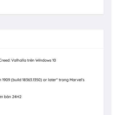
Creed: Valhalla trên Windows 10
 1909 (build 18363.1350) or later" trong Marvel's
iên bản 24H2