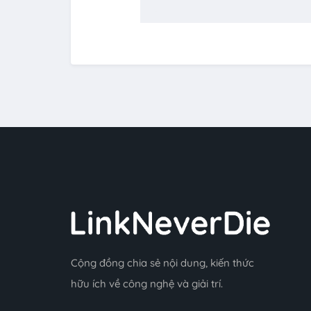
Cộng đồng chia sẻ nội dung, kiến thức
hữu ích về công nghệ và giải trí.