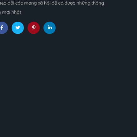
heo dõi các mạng xã hội để có được những thông
n mới nhất