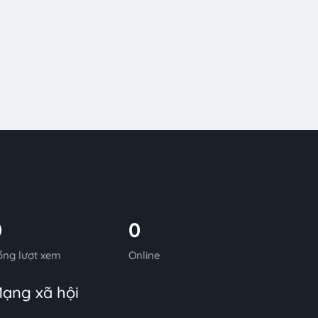
0
0
ổng lượt xem
Online
ạng xã hội