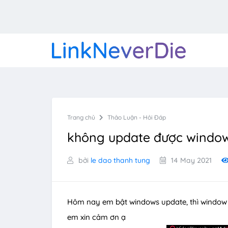
Trang chủ
Thảo Luận - Hỏi Đáp
không update được window
bởi
le dao thanh tung
14 May 2021
Hôm nay em bật windows update, thì window n
em xin cảm ơn ạ