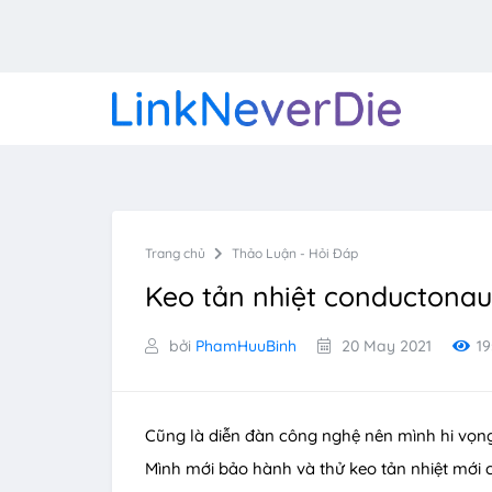
Trang chủ
Thảo Luận - Hỏi Đáp
Keo tản nhiệt conductonau
bởi
PhamHuuBinh
20 May 2021
1
Cũng là diễn đàn công nghệ nên mình hi vọng
Mình mới bảo hành và thử keo tản nhiệt mới 