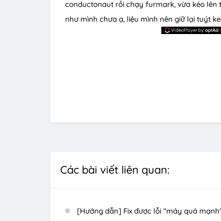
conductonaut rồi chạy furmark, vừa kéo lên t
như mình chưa ạ, liệu mình nên giữ lại tuýt 
Các bài viết liên quan:
[Hướng dẫn] Fix được lỗi "máy quá mạnh"