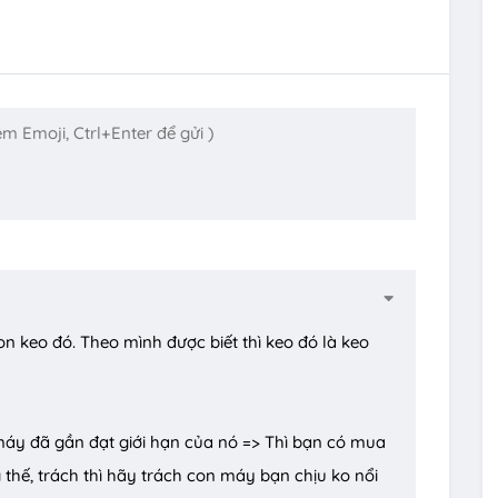
on keo đó. Theo mình được biết thì keo đó là keo
máy đã gần đạt giới hạn của nó => Thì bạn có mua
 thế, trách thì hãy trách con máy bạn chịu ko nổi