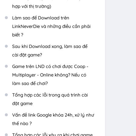
hợp với thị trường)
Làm sao để Download trên
LinkNeverDie và những điều cần phải
biết ?
Sau khi Download xong, làm sao để
cài đặt game?
Game trên LND có chơi được Coop -
Multiplayer - Online không? Nếu có
làm sao để chơi?
Tổng hợp các lỗi trong quá trình cài
đặt game
Vấn đề link Google khóa 24h, xử lý như
thế nào ?
Tổng hợp các lỗi xảy ra khi chơi game