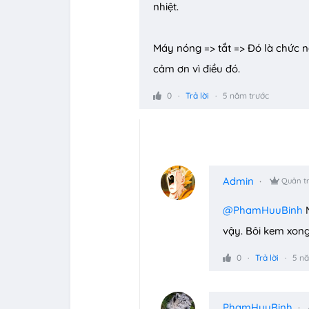
nhiệt.
Máy nóng => tắt => Đó là chức
cảm ơn vì điều đó.
0
Trả lời
5 năm trước
Admin
Quản tr
@PhamHuuBinh
N
vậy. Bôi kem xong
0
Trả lời
5 n
PhamHuuBinh