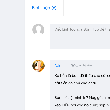
Bình luận
(6)
Admin
Quản trị viên
Ko hẳn là bạn đổ thừa cho cái c
đắt tiền đó chứ chả chơi.
Bạn hiểu ý mình k ? Máy yếu + 
keo TIÊN bôi vào nó cũng sập. Vì