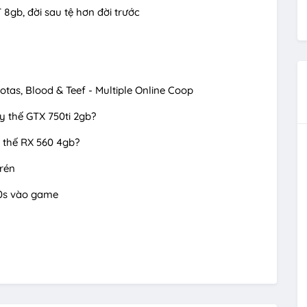
8gb, đời sau tệ hơn đời trước
s, Blood & Teef - Multiple Online Coop
y thế GTX 750ti 2gb?
 thế RX 560 4gb?
 rén
30s vào game