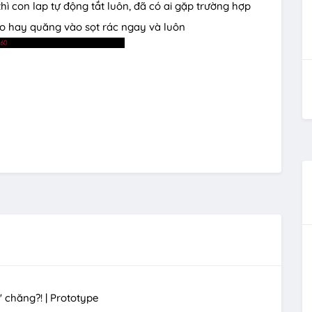
hì con lap tự động tắt luôn, đã có ai gặp trường hợp
keo hay quăng vào sọt rác ngay và luôn
 chăng?! | Prototype