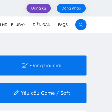
Đăng ký
Đăng nhập
M HD - BLURAY
DIỄN ĐÀN
FAQS
Đăng bài mới
Yêu cầu Game / Soft