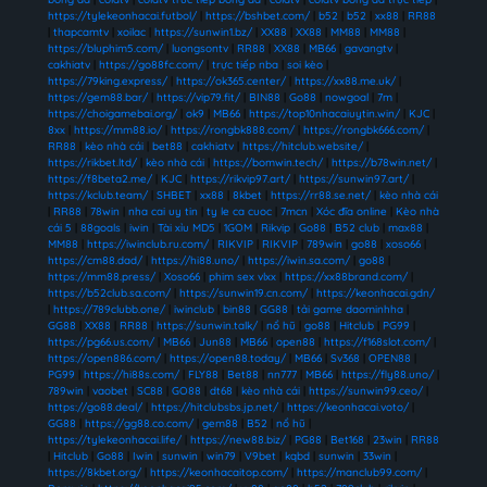
https://tylekeonhacai.futbol/
|
https://bshbet.com/
|
b52
|
b52
|
xx88
|
RR88
|
thapcamtv
|
xoilac
|
https://sunwin1.bz/
|
XX88
|
XX88
|
MM88
|
MM88
|
https://bluphim5.com/
|
luongsontv
|
RR88
|
XX88
|
MB66
|
gavangtv
|
cakhiatv
|
https://go88fc.com/
|
trực tiếp nba
|
soi kèo
|
https://79king.express/
|
https://ok365.center/
|
https://xx88.me.uk/
|
https://gem88.bar/
|
https://vip79.fit/
|
BIN88
|
Go88
|
nowgoal
|
7m
|
https://choigamebai.org/
|
ok9
|
MB66
|
https://top10nhacaiuytin.win/
|
KJC
|
8xx
|
https://mm88.io/
|
https://rongbk888.com/
|
https://rongbk666.com/
|
RR88
|
kèo nhà cái
|
bet88
|
cakhiatv
|
https://hitclub.website/
|
https://rikbet.ltd/
|
kèo nhà cái
|
https://bomwin.tech/
|
https://b78win.net/
|
https://f8beta2.me/
|
KJC
|
https://rikvip97.art/
|
https://sunwin97.art/
|
https://kclub.team/
|
SHBET
|
xx88
|
8kbet
|
https://rr88.se.net/
|
kèo nhà cái
|
RR88
|
78win
|
nha cai uy tin
|
ty le ca cuoc
|
7mcn
|
Xóc đĩa online
|
Kèo nhà
cái 5
|
88goals
|
iwin
|
Tài xỉu MD5
|
1GOM
|
Rikvip
|
Go88
|
B52 club
|
max88
|
MM88
|
https://iwinclub.ru.com/
|
RIKVIP
|
RIKVIP
|
789win
|
go88
|
xoso66
|
https://cm88.dad/
|
https://hi88.uno/
|
https://iwin.sa.com/
|
go88
|
https://mm88.press/
|
Xoso66
|
phim sex vlxx
|
https://xx88brand.com/
|
https://b52club.sa.com/
|
https://sunwin19.cn.com/
|
https://keonhacai.gdn/
|
https://789clubb.one/
|
iwinclub
|
bin88
|
GG88
|
tải game daominhha
|
GG88
|
XX88
|
RR88
|
https://sunwin.talk/
|
nổ hũ
|
go88
|
Hitclub
|
PG99
|
https://pg66.us.com/
|
MB66
|
Jun88
|
MB66
|
open88
|
https://f168slot.com/
|
https://open886.com/
|
https://open88.today/
|
MB66
|
Sv368
|
OPEN88
|
PG99
|
https://hi88s.com/
|
FLY88
|
Bet88
|
nn777
|
MB66
|
https://fly88.uno/
|
789win
|
vaobet
|
SC88
|
GO88
|
dt68
|
kèo nhà cái
|
https://sunwin99.ceo/
|
https://go88.deal/
|
https://hitclubsbs.jp.net/
|
https://keonhacai.voto/
|
GG88
|
https://gg88.co.com/
|
gem88
|
B52
|
nổ hũ
|
https://tylekeonhacai.life/
|
https://new88.biz/
|
PG88
|
Bet168
|
23win
|
RR88
|
Hitclub
|
Go88
|
Iwin
|
sunwin
|
win79
|
V9bet
|
kqbd
|
sunwin
|
33win
|
https://8kbet.org/
|
https://keonhacaitop.com/
|
https://manclub99.com/
|