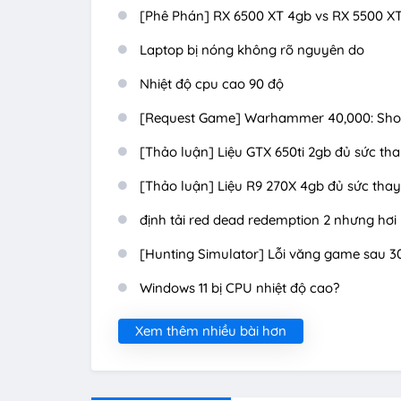
[Phê Phán] RX 6500 XT 4gb vs RX 5500 XT 
Laptop bị nóng không rõ nguyên do
Nhiệt độ cpu cao 90 độ
[Request Game] Warhammer 40,000: Shoota
[Thảo luận] Liệu GTX 650ti 2gb đủ sức tha
[Thảo luận] Liệu R9 270X 4gb đủ sức thay
định tải red dead redemption 2 nhưng hơi
[Hunting Simulator] Lỗi văng game sau 
Windows 11 bị CPU nhiệt độ cao?
Xem thêm nhiều bài hơn