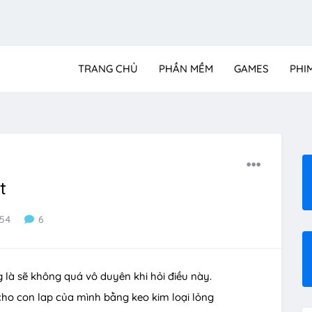
TRANG CHỦ
PHẦN MỀM
GAMES
PHI
t
954
6
 là sẽ không quá vô duyên khi hỏi điều này.
cho con lap của mình bằng keo kim loại lỏng