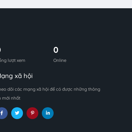
0
0
ổng lượt xem
Online
ạng xã hội
heo dõi các mạng xã hội để có được những thông
n mới nhất