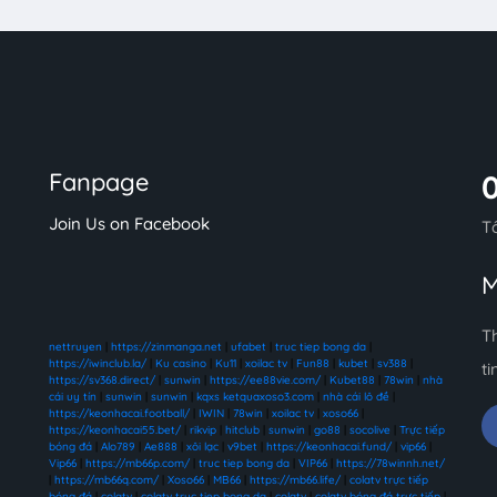
Fanpage
Join Us on Facebook
T
M
T
nettruyen
|
https://zinmanga.net
|
ufabet
|
truc tiep bong da
|
https://iwinclub.la/
|
Ku casino
|
Ku11
|
xoilac tv
|
Fun88
|
kubet
|
sv388
|
ti
https://sv368.direct/
|
sunwin
|
https://ee88vie.com/
|
Kubet88
|
78win
|
nhà
cái uy tín
|
sunwin
|
sunwin
|
kqxs ketquaxoso3.com
|
nhà cái lô đề
|
https://keonhacai.football/
|
IWIN
|
78win
|
xoilac tv
|
xoso66
|
https://keonhacai55.bet/
|
rikvip
|
hitclub
|
sunwin
|
go88
|
socolive
|
Trực tiếp
bóng đá
|
Alo789
|
Ae888
|
xôi lạc
|
v9bet
|
https://keonhacai.fund/
|
vip66
|
Vip66
|
https://mb66p.com/
|
truc tiep bong da
|
VIP66
|
https://78winnh.net/
|
https://mb66q.com/
|
Xoso66
|
MB66
|
https://mb66.life/
|
colatv trực tiếp
bóng đá
|
colatv
|
colatv truc tiep bong da
|
colatv
|
colatv bóng đá trực tiếp
|