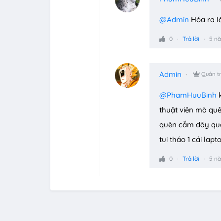
@Admin
Hóa ra l
0
Trả lời
5 n
Admin
Quản tr
@PhamHuuBinh
k
thuật viên mà quê
quên cắm dây quạt
tui tháo 1 cái la
0
Trả lời
5 n