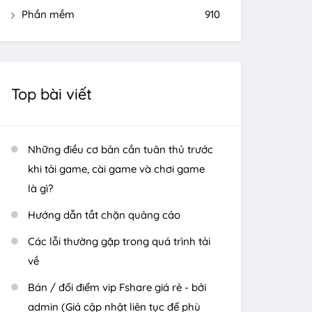
Phần mềm
910
Top bài viết
Những điều cơ bản cần tuân thủ trước
khi tải game, cài game và chơi game
là gì?
Hướng dẫn tắt chặn quảng cáo
Các lỗi thường gặp trong quá trình tải
về
Bán / đổi điểm vip Fshare giá rẻ - bởi
admin (Giá cập nhật liên tục để phù