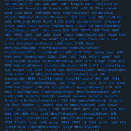
Fun88dangnhap.net
|
w88
|
w88
|
AU88
|
kubet
|
trang chủ mb88
|
trang chủ au88
|
trang chủ x88
|
trang chủ tg88
|
trang chủ c168
|
XX88
|
xx88
|
S8
|
33win
|
cakhiatv
|
8kbet
|
UY88
|
bet88
|
lô đề online
|
NK88
|
https://nk88.gives/
|
llwin đăng nhập
|
https://u888bet.live/
|
https://mm88t.dev/
|
s8
|
tg88
|
hz88
|
qs88
|
MB66
|
UU88
|
GO8
|
uu88
|
SC88
|
on68
|
BL555
|
BL555
|
BL555
|
BL555
|
cổng game hitclub
|
cổng game
sunwin
|
8XBET
|
8XBET
|
Sunwin
|
thapcam
|
8DAY
|
KING88
|
j88
|
https://qs88.baby/
|
https://c168.guru/
|
uu88
|
hubet
|
sunwin
|
hi88
|
TX88
|
DABET
|
DA88
|
TA88
|
SIN88
|
11BET
|
VIN88
|
DU88
|
9bet
|
bu88
|
Oxbet
|
haywin
|
https://say88vn.site/
|
hitclub
|
99ok
|
https://sunwin29.com/
|
nohu
|
az888
|
ug88
|
ea88
|
S666
|
789win
|
s666
|
sunwin
|
sunwin
|
https://keonhacai5.boats/
|
sv368hn.com
|
SV388
|
Kubet
|
https://alo789apk.app/
|
https://hitclub1.guru/
|
https://b52.ventures/
|
https://luongson117.tv/
|
https://8kbettt.co/
|
lv88
|
qh88
|
GO99
|
nhatvip
|
vipwin
|
tr88
|
nk88
|
56win
|
hitclub.compare
|
123bet
|
QS88
|
TG88
|
DN88
|
789WIN
|
gem88
|
fb88
|
trang chủ go88
|
tỷ lệ kèo
|
kèo bóng đá hôm nay
|
rikvip
|
vin777
|
lucky88
|
mb88
|
ao88
|
TK88
|
https://ao88.uk.net/
|
https://xoso66a.co.com/
|
nk88
|
LUCK8
|
https://ao88y.top
|
6623
|
H19.com
|
tt88
|
DN88
|
OPEN88
|
C168
|
https://xx88.uk.com/
|
https://gg88se.com/
|
PG66
|
88kbet
|
uu88
|
https://lc88.website/
|
https://vipwin.luxury/
|
au88
|
grandpashabet
|
EE88
|
https://88i.mobile/
|
https://88m.ae.org/
|
88M
|
88M
|
AO88
|
88M
|
Luck8
|
https://88aa.technology
|
jw88
|
98Win
|
TG88
|
DH88
|
AO88
|
123B
|
Luck8
|
DN88
|
Go8
|
OKWIN
|
ao88
|
x88
|
https://ao88.cx/
|
https://nk88.select/
|
tr88
|
nk88
|
uu88
|
https://vsbet.love/
|
https://soikeo.jpn.com/
|
https://gamebai.ae.org/
|
23win
|
GG88
|
LLWIN
|
Tieulamtv
|
Tieulamtv
|
Tieulamtv
|
Tieulamtv
|
Tieulamtv
|
Tieulamtv
|
Tieulamtv
|
vu88
|
https://hitclub88.net/
|
C168
|
S666
|
https://s666.holiday/
|
đá gà trực
tiếp
|
RR99
|
Vaidebet
|
S8
|
socolive
|
tk88
|
S8
|
https://fv88.food/
|
86bet
|
sunwin
|
hitclub
|
Luongsontv
|
Luongsontv
|
EE88
|
BL555
|
KK55
|
KK55
|
S666
|
s666
|
vip66
|
123b
|
ee88
|
XX8
|
AD88
|
UY88
|
UY88
|
https://s88.za.com/
|
https://hz88site.com
|
123b
|
sv388
|
qs88
|
https://vsbet.link/
|
onbet
|
https://febetvip.it.com/
|
RIKVIP
|
HITCLUB
|
GO88
|
SUNWIN
|
fabet
|
net88
|
mubet
|
AE888
|
AE888
|
o8
|
ON68
|
sunwin
|
uu88
|
88M
|
Sunwin
|
KO66
|
https://alahlyg.sa.com/
|
789win
|
https://on686.com/
|