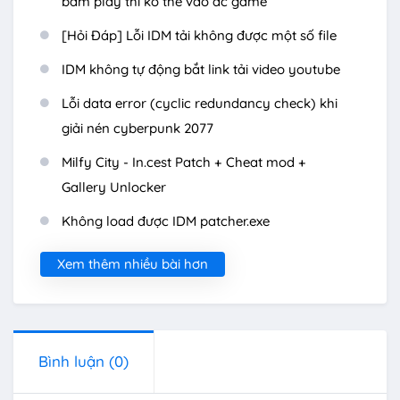
bấm play thì ko thể vào đc game
[Hỏi Đáp] Lỗi IDM tải không được một số file
IDM không tự động bắt link tải video youtube
Lỗi data error (cyclic redundancy check) khi
giải nén cyberpunk 2077
Milfy City - In.cest Patch + Cheat mod +
Gallery Unlocker
Không load được IDM patcher.exe
Xem thêm nhiều bài hơn
Bình luận
(0)