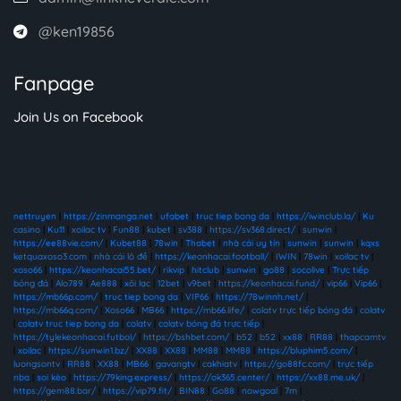
@ken19856
Fanpage
Join Us on Facebook
nettruyen
|
https://zinmanga.net
|
ufabet
|
truc tiep bong da
|
https://iwinclub.la/
|
Ku
casino
|
Ku11
|
xoilac tv
|
Fun88
|
kubet
|
sv388
|
https://sv368.direct/
|
sunwin
|
https://ee88vie.com/
|
Kubet88
|
78win
|
Thabet
|
nhà cái uy tín
|
sunwin
|
sunwin
|
kqxs
ketquaxoso3.com
|
nhà cái lô đề
|
https://keonhacai.football/
|
IWIN
|
78win
|
xoilac tv
|
xoso66
|
https://keonhacai55.bet/
|
rikvip
|
hitclub
|
sunwin
|
go88
|
socolive
|
Trực tiếp
bóng đá
|
Alo789
|
Ae888
|
xôi lạc
|
12bet
|
v9bet
|
https://keonhacai.fund/
|
vip66
|
Vip66
|
https://mb66p.com/
|
truc tiep bong da
|
VIP66
|
https://78winnh.net/
|
https://mb66q.com/
|
Xoso66
|
MB66
|
https://mb66.life/
|
colatv trực tiếp bóng đá
|
colatv
|
colatv truc tiep bong da
|
colatv
|
colatv bóng đá trực tiếp
|
https://tylekeonhacai.futbol/
|
https://bshbet.com/
|
b52
|
b52
|
xx88
|
RR88
|
thapcamtv
|
xoilac
|
https://sunwin1.bz/
|
XX88
|
XX88
|
MM88
|
MM88
|
https://bluphim5.com/
|
luongsontv
|
RR88
|
XX88
|
MB66
|
gavangtv
|
cakhiatv
|
https://go88fc.com/
|
trực tiếp
nba
|
soi kèo
|
https://79king.express/
|
https://ok365.center/
|
https://xx88.me.uk/
|
https://gem88.bar/
|
https://vip79.fit/
|
BIN88
|
Go88
|
nowgoal
|
7m
|