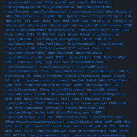
https://iwinclub86.co.com/
|
MB66
|
good88
|
ko66
|
nohu90
|
B52Club
|
k8cc
|
https://go88play.site
|
https://tylekeonhacai.vin/
|
https://bongdaso.team/
|
https://7m.band/
|
https://bongdalu.army/
|
https://nhacaiuytin.moi/
|
https://kqbd.one/
|
https://bong88.se.net/
|
Bongdalu
|
fb88
|
tỷ lệ kèo nhà cái
|
trang cá cược uy tín
|
lô đề
|
app tài xỉu
|
fb88
|
vsbet
|
uk88
|
fabet
|
fb88
|
fb88
|
fb88
|
nhà cái uy tín
|
nhà cái uy tín
|
nhà cái uy tín
|
nhà cái uy tín
|
nhà cái uy tín
|
nhà cái uy tín
|
https://7mcn.voto/
|
QS88
|
cm88
|
https://qq88.media/
|
https://shbet.info/
|
https://ok99678.com/
|
77win
|
88XX
|
Rikvip
|
V9Bet
|
SC88
|
TẢI SUN WIN
|
Da88
|
Hitclub
|
Hitclub
|
https://ok9.watch/
|
https://fly88.deal/
|
https://trangcacuocbongda.bio/
|
hitclub
|
Z188
|
AO88
|
https://sunwin.guru/
|
https://go88.baby/
|
https://hitclub.cab/
|
https://iwin.page/
|
https://b52.you/
|
https://789club-ceo.net/
|
B52
|
Gemwin
|
rikvip
|
sunwin
|
https://keonhacai55.mobile/
|
https://hi88.chat/
|
https://ok9.press/
|
https://hi88fz.com/
|
sc88
|
Jun88
|
SC88
|
https://sc88.day/
|
SC88
|
SUNWIN
|
8DAY
|
188BET
|
NOHUWIN
|
8day
|
rikvip
|
b52
|
b52
|
https://hello88.kitchen/
|
https://1gom2.co.com/
|
https://bomwin.cn.com/
|
https://go88net.com/
|
https://b52club68.com/
|
23win
|
https://rikbet1.cn.com/
|
https://8xbetlt.com/
|
m88
|
tỷ
lệ kèo nhà cái
|
88I
|
https://78winni.net/
|
xoilac trực tiếp bóng đá
|
xoso66
|
Socolive
|
8XX
|
Vip66
|
https://keonhacai.international/
|
SumClub
|
IWIN68
|
https://79king1.fun/
|
uy88
|
shbet
|
colatv trực tiếp bóng đá
|
cakhia
|
789bet
|
https://ea88.bio/
|
F168
|
https://b52club.study/
|
79king
|
https://bl555.systems/
|
https://c168.markets/
|
https://shbetk.net/
|
90phut
|
https://78win01.bet/
|
KK55
|
https://92lotterycom.us/
|
EE88
|
EE88
|
https://78wingenz.com/
|
jun88
|
https://789bets.biz/
|
MM88
|
https://gg88.guru/
|
789club
|
789club
|
rikvip
|
gmnc
|
hitclub
|
gavangtv
|
FB88
|
fb88
|
u888
|
https://u888.photo/
|
game nổ hũ
|
nohu90
|
https://u888j.net/
|
https://vnsc88.net/
|
hitclub
|
tg88
|
https://789bethp.com/
|
SHBET
|
https://fly88.co.com/
|
U888
|
c168
|
https://c168mov.com/
|
https://f168.dad/
|
uu88
|
79king
|
https://trangcadobongda.uk.net/
|
https://b52club.to
|
68gb
|
go99
|
au88
|
88xx
|
NK88
|
au88
|
tg88
|
33win
|
tt88
|
mb88
|
33win
|
u888
|
mu88
|
go8
|
x88
|
123b
|
OPEN88
|
luck8
|
OK9
|
789win
|
https://mu88bet.live/
|
sc88
|
https://mmlive.gold
|
mb88
|
789win
|
B52
|
HITCLUB
|
https://gamebaidoithuong.la
|
ty le bong da
|
https://moviekids.org/
|