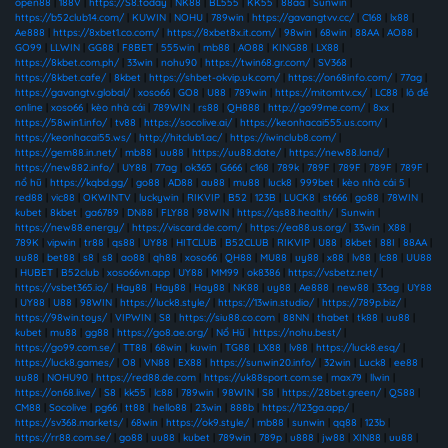
open88
|
188V
|
https://S8.today
|
NK88
|
BL555
|
KK55
|
88aa
|
Sunwin
|
https://b52club14.com/
|
KUWIN
|
NOHU
|
789win
|
https://gavangtvv.cc/
|
C168
|
lx88
|
Ae888
|
https://8xbet1.co.com/
|
https://8xbet8x.it.com/
|
98win
|
68win
|
88AA
|
AO88
|
GO99
|
LLWIN
|
GG88
|
F8BET
|
555win
|
mb88
|
AO88
|
KING88
|
LX88
|
https://8kbet.com.ph/
|
33win
|
nohu90
|
https://twin68.gr.com/
|
SV368
|
https://8kbet.cafe/
|
8kbet
|
https://shbet-okvip.uk.com/
|
https://on68info.com/
|
77ag
|
https://gavangtv.global/
|
xoso66
|
GO8
|
U88
|
789win
|
https://mitomtv.cx/
|
LC88
|
lô đề
online
|
xoso66
|
kèo nhà cái
|
789WIN
|
rs88
|
QH888
|
http://go99me.com/
|
8xx
|
https://58win1.info/
|
tv88
|
https://socolive.ai/
|
https://keonhacai555.us.com/
|
https://keonhacai55.ws/
|
http://hitclub1.ac/
|
https://iwinclub8.com/
|
https://gem88.in.net/
|
mb88
|
uu88
|
https://uu88.date/
|
https://new88.land/
|
https://new882.info/
|
UY88
|
77ag
|
ok365
|
G666
|
c168
|
789k
|
789F
|
789F
|
789F
|
789F
|
nổ hũ
|
https://kqbd.gg/
|
go88
|
AD88
|
au88
|
mu88
|
luck8
|
999bet
|
kèo nhà cái 5
|
red88
|
vic88
|
OKWINTV
|
luckywin
|
RIKVIP
|
B52
|
123B
|
LUCK8
|
st666
|
go88
|
78WIN
|
kubet
|
8kbet
|
ga6789
|
DN88
|
FLY88
|
98WIN
|
https://qs88.health/
|
Sunwin
|
https://new88.energy/
|
https://viscard.de.com/
|
https://ea88.us.org/
|
33win
|
X88
|
789K
|
vipwin
|
tr88
|
qs88
|
UY88
|
HITCLUB
|
B52CLUB
|
RIKVIP
|
U88
|
8kbet
|
88I
|
88AA
|
uu88
|
bet88
|
s8
|
s8
|
ao88
|
qh88
|
xoso66
|
QH88
|
MU88
|
uy88
|
x88
|
lv88
|
lc88
|
UU88
|
HUBET
|
B52club
|
xoso66vn.app
|
UY88
|
MM99
|
ok8386
|
https://vsbetz.net/
|
https://vsbet365.io/
|
Hay88
|
Hay88
|
Hay88
|
NK88
|
uy88
|
Ae888
|
new88
|
33ag
|
UY88
|
UY88
|
U88
|
98WIN
|
https://luck8.style/
|
https://13win.studio/
|
https://789p.biz/
|
https://98win.toys/
|
VIPWIN
|
S8
|
https://siu88.co.com
|
88NN
|
thabet
|
tk88
|
uu88
|
kubet
|
mu88
|
gg88
|
https://go8.ae.org/
|
Nổ Hũ
|
https://nohu.best/
|
https://go99.com.se/
|
TT88
|
68win
|
kuwin
|
TG88
|
LX88
|
lv88
|
https://luck8.esq/
|
https://luck8.games/
|
O8
|
VN88
|
EX88
|
https://sunwin20.info/
|
32win
|
Luck8
|
ee88
|
uu88
|
NOHU90
|
https://red88.de.com
|
https://uk88sport.com.se
|
max79
|
llwin
|
https://on68.live/
|
S8
|
kk55
|
lc88
|
789win
|
98WIN
|
S8
|
https://28bet.green/
|
QS88
|
CM88
|
Socolive
|
pg66
|
tt88
|
hello88
|
23win
|
888b
|
https://123ga.app/
|
https://sv368.markets/
|
68win
|
https://ok9.style/
|
mb88
|
sunwin
|
qq88
|
123b
|
https://rr88.com.se/
|
go88
|
uu88
|
kubet
|
789win
|
789p
|
u888
|
jw88
|
XIN88
|
uu88
|