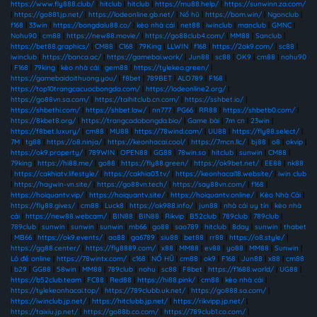
https://www.fly888.club/
|
hitclub
|
hitclub
|
https://mu88.help/
|
https://sunwinn.za.com/
|
https://go881.jp.net/
|
https://lodeonline.gb.net/
|
Nổ hũ
|
https://bom.win/
|
Ngonclub
|
f168
|
33win
|
https://bongdalu88.co/
|
kèo nhà cái
|
net88
|
iwinclub
|
manclub
|
GMNC
|
Nohu90
|
cm88
|
https://new88.movie/
|
https://go88club4.com/
|
MM88
|
Sanclub
|
https://bet88.graphics/
|
CM88
|
C168
|
79King
|
LLWIN
|
f168
|
https://2ok9.com/
|
sc88
|
iwinclub
|
https://banca.ac/
|
https://gamebai.work/
|
Jun88
|
sc88
|
OK9
|
cm88
|
nohu90
|
F168
|
79king
|
kèo nhà cái
|
gem88
|
https://tylekeo.green/
|
https://gamebaidoithuong.you/
|
f8bet
|
789BET
|
ALO789
|
F168
|
https://top10trangcacuocbongda.com/
|
https://lodeonline2.org/
|
https://go88vn.sa.com/
|
https://taihitclub.cn.com/
|
https://sshbet.io/
|
https://shbethi.com/
|
https://shbet.law/
|
nn777
|
PG66
|
RR88
|
https://shbetb0.com/
|
https://8kbet8.org/
|
https://trangcadobongda.bio/
|
Game bài
|
7m cn
|
23win
|
https://f8bet.luxury/
|
cm88
|
MU88
|
https://78wind.com/
|
UU88
|
https://fly88.select/
|
7M
|
tg88
|
https://o8.ninja/
|
https://keonhacai.cool/
|
https://7mcn.llc/
|
bj88
|
o8
|
okvip
|
https://ok9.property/
|
789WIN
|
OPEN88
|
GG88
|
78win.so
|
hitclub
|
sunwin
|
CM88
|
79king
|
https://hi88.me/
|
go88
|
https://fly88.green/
|
https://ok9bet.net/
|
EE88
|
nk88
|
https://cakhiatv.lifestyle/
|
https://cakhia03.tv/
|
https://keonhacai18.website/
|
iwin club
|
https://haywin-vn.site/
|
https://go88vn.tech/
|
https://say88vn.com/
|
f168
|
https://hoiquantv.vip/
|
https://hoiquantv.site/
|
https://hoiquantv.online/
|
Kèo Nhà Cái
|
https://fly88.gives/
|
cm88
|
Luck8
|
https://ok988.info/
|
jun88
|
nhà cái uy tín
|
kèo nhà
cái
|
https://new88.webcam/
|
BIN88
|
BIN88
|
Rikvip
|
B52club
|
789club
|
789club
|
789club
|
sunwin
|
sunwin
|
sunwin
|
mb66
|
go88
|
sao789
|
hitclub
|
8day
|
sunwin
|
thabet
|
MB66
|
https://ok9.events/
|
ao88
|
ga6789
|
siu88
|
bet88
|
rr88
|
https://o8.style/
|
https://gg88.center/
|
https://fly8889.com/
|
x88
|
MM88
|
ev88
|
yo88
|
MM88
|
Sunwin
|
Lô đề online
|
https://78wintx.com/
|
c168
|
NỔ HŨ
|
cm88
|
ok9
|
F168
|
Jun88
|
x88
|
cm88
|
b29
|
GG88
|
58win
|
MM88
|
789club
|
nohu
|
sc88
|
F8bet
|
https://f1688.world/
|
UG88
|
https://b52club.team
|
FC88
|
Red88
|
https://hi88.pink/
|
cm88
|
kèo nhà cái
|
https://tylekeonhacai.top/
|
https://789clubb.uk.net/
|
https://go888.sa.com/
|
https://iwinclub.jp.net/
|
https://hitclubb.jp.net/
|
https://rikvipp.jp.net/
|
https://taixiu.jp.net/
|
https://go88b.co.com/
|
https://789club1.co.com/
|