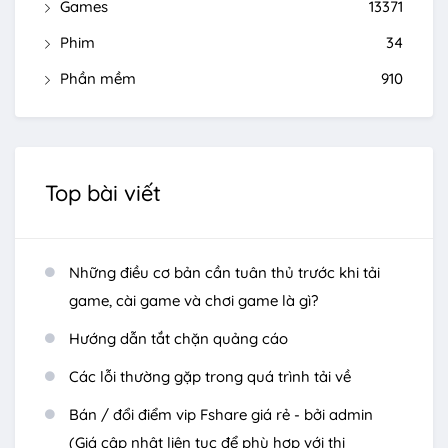
Games
13371
Phim
34
Phần mềm
910
Top bài viết
Những điều cơ bản cần tuân thủ trước khi tải
game, cài game và chơi game là gì?
Hướng dẫn tắt chặn quảng cáo
Các lỗi thường gặp trong quá trình tải về
Bán / đổi điểm vip Fshare giá rẻ - bởi admin
(Giá cập nhật liên tục để phù hợp với thị