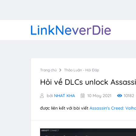
Trang chủ
Thảo Luận - Hỏi Đáp
Hỏi về DLCs unlock Assassi
bởi
NHAT KHA
10 May 2021
10182
được liên kết với bài viết
Assassin's Creed: Valha