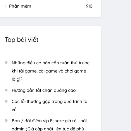
Phần mềm
910
Top bài viết
Những điều cơ bản cần tuân thủ trước
khi tải game, cài game và chơi game
là gì?
Hướng dẫn tắt chặn quảng cáo
Các lỗi thường gặp trong quá trình tải
về
Bán / đổi điểm vip Fshare giá rẻ - bởi
admin (Giá cập nhật liên tục để phù