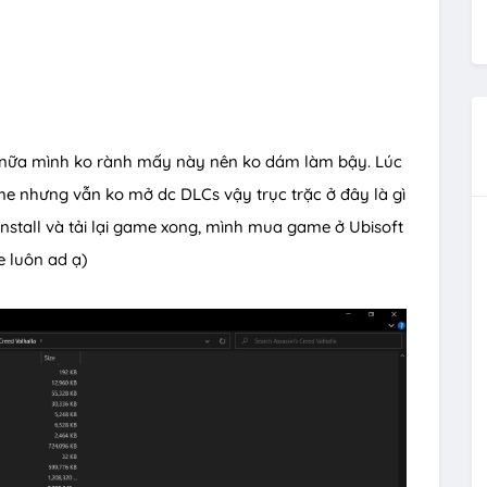
gì nữa mình ko rành mấy này nên ko dám làm bậy. Lúc
me nhưng vẫn ko mở dc DLCs vậy trục trặc ở đây là gì
nstall và tải lại game xong, mình mua game ở Ubisoft
e luôn ad ạ)