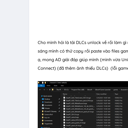
Cho mình hỏi là tải DLCs unlock về rồi làm 
sáng mình có thử copy rồi paste vào files ga
ạ, mong AD giải đáp giúp mình (mình vừa Uni
Connect) (đã thêm ảnh thiếu DLCs) (lỗi gam