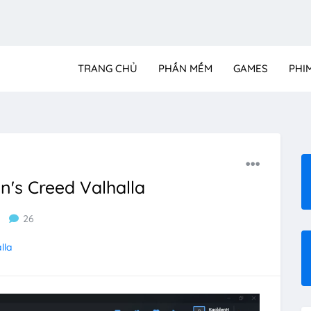
TRANG CHỦ
PHẦN MỀM
GAMES
PHI
n's Creed Valhalla
26
lla