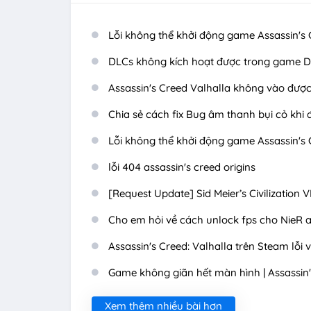
Lỗi không thể khởi động game Assassin's 
DLCs không kích hoạt được trong game D
Assassin's Creed Valhalla không vào đư
Chia sẻ cách fix Bug âm thanh bụi cỏ khi 
Lỗi không thể khởi động game Assassin's 
lỗi 404 assassin's creed origins
[Request Update] Sid Meier’s Civilization VI
Cho em hỏi về cách unlock fps cho NieR 
Assassin's Creed: Valhalla trên Steam lỗi
Game không giãn hết màn hình | Assassin
Xem thêm nhiều bài hơn