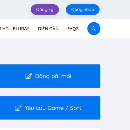
Đăng ký
Đăng nhập
M HD - BLURAY
DIỄN ĐÀN
FAQS
Đăng bài mới
Yêu cầu Game / Soft