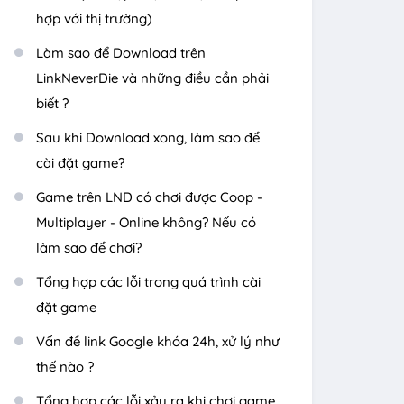
hợp với thị trường)
Làm sao để Download trên
LinkNeverDie và những điều cần phải
biết ?
Sau khi Download xong, làm sao để
cài đặt game?
Game trên LND có chơi được Coop -
Multiplayer - Online không? Nếu có
làm sao để chơi?
Tổng hợp các lỗi trong quá trình cài
đặt game
Vấn đề link Google khóa 24h, xử lý như
thế nào ?
Tổng hợp các lỗi xảy ra khi chơi game