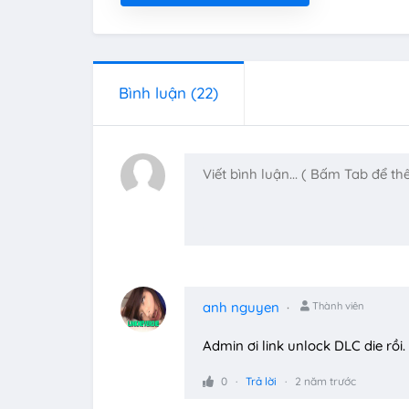
Bình luận
(22)
anh nguyen
Thành viên
Admin ơi link unlock DLC die rồi. 
0
Trả lời
2 năm trước