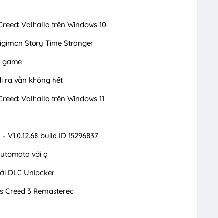
Creed: Valhalla trên Windows 10
igimon Story Time Stranger
ợc game
đi ra vẫn không hết
Creed: Valhalla trên Windows 11
 - V1.0.12.68 build ID 15296837
automata với ạ
 với DLC Unlocker
's Creed 3 Remastered