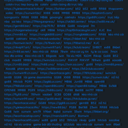
https://mb66q.com/
|
Xoso66
|
MB66
|
https://mb66.life/
|
colatv trực tiếp bóng đá
|
colatv
|
colatv truc tiep bong da
|
colatv
|
colatv bóng đá trực tiếp
|
https://tylekeonhacai.futbol/
|
https://bshbet.com/
|
b52
|
b52
|
xx88
|
RR88
|
thapcamtv
|
xoilac
|
https://sunwin1.bz/
|
XX88
|
XX88
|
MM88
|
MM88
|
https://bluphim5.com/
|
luongsontv
|
RR88
|
XX88
|
MB66
|
gavangtv
|
cakhiatv
|
https://go88fc.com/
|
trực tiếp
nba
|
soi kèo
|
https://79king.express/
|
https://ok365.center/
|
https://xx88.me.uk/
|
https://gem88.bar/
|
https://vip79.fit/
|
BIN88
|
Go88
|
nowgoal
|
7m
|
https://choigamebai.org/
|
ok9
|
MB66
|
https://top10nhacaiuytin.win/
|
KJC
|
8xx
|
https://mm88.io/
|
https://rongbk888.com/
|
https://rongbk666.com/
|
RR88
|
kèo nhà cái
|
bet88
|
cakhiatv
|
https://hitclub.website/
|
https://rikbet.ltd/
|
kèo nhà cái
|
https://bomwin.tech/
|
https://b78win.net/
|
https://f8beta2.me/
|
KJC
|
https://rikvip97.art/
|
https://sunwin97.art/
|
https://kclub.team/
|
SHBET
|
xx88
|
8kbet
|
https://rr88.se.net/
|
kèo nhà cái
|
RR88
|
78win
|
nha cai uy tin
|
ty le ca cuoc
|
7mcn
|
Xóc đĩa online
|
Kèo nhà cái 5
|
88goals
|
iwin
|
Tài xỉu MD5
|
1GOM
|
Rikvip
|
Go88
|
B52
club
|
max88
|
MM88
|
https://iwinclub.ru.com/
|
RIKVIP
|
RIKVIP
|
789win
|
go88
|
xoso66
|
https://cm88.dad/
|
https://hi88.uno/
|
https://iwin.sa.com/
|
go88
|
https://mm88.press/
|
Xoso66
|
phim sex vlxx
|
https://xx88brand.com/
|
https://b52club.sa.com/
|
https://sunwin19.cn.com/
|
https://keonhacai.gdn/
|
https://789clubb.one/
|
iwinclub
|
bin88
|
GG88
|
tải game daominhha
|
GG88
|
XX88
|
RR88
|
https://sunwin.talk/
|
nổ hũ
|
go88
|
Hitclub
|
PG99
|
https://pg66.us.com/
|
MB66
|
Jun88
|
MB66
|
open88
|
https://f168slot.com/
|
https://open886.com/
|
https://open88.today/
|
MB66
|
Sv368
|
OPEN88
|
MM88
|
PG99
|
https://hi88s.com/
|
FLY88
|
Bet88
|
nn777
|
MB66
|
https://fly88.uno/
|
789win
|
vaobet
|
SC88
|
GO88
|
dt68
|
kèo nhà cái
|
https://sunwin99.ceo/
|
https://go88.deal/
|
https://hitclubsbs.jp.net/
|
https://keonhacai.voto/
|
GG88
|
https://gg88.co.com/
|
gem88
|
B52
|
nổ hũ
|
https://tylekeonhacai.life/
|
https://new88.biz/
|
PG88
|
Bet168
|
23win
|
RR88
|
Hitclub
|
Go88
|
Iwin
|
sunwin
|
win79
|
V9bet
|
kqbd
|
sunwin
|
33win
|
https://8kbet.org/
|
https://keonhacaitop.com/
|
https://manclub99.com/
|
Bomwin
|
https://keonhacai95.com/
|
xx88
|
go88
|
b52
|
789club
|
rikvip
|
go88
|
hitclub
|
socolive
|
nổ hũ
|
tài xỉu online
|
game bài đổi thưởng
|
b52club
|
kèo nhà cái
|
sunwin
|
iwin
|
i9bet
|