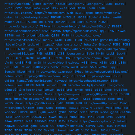
https://fv88.food/
|
86bet
|
sunwin
|
hitclub
|
Luongsontv
|
Luongsontv
|
EE88
|
BL555
|
KK55
|
KK55
|
S666
|
s666
|
vip66
|
123b
|
ee88
|
XX8
|
AD88
|
UY88
|
UY88
|
https://s88.za.com/
|
https://hz88site.com
|
123b
|
sv388
|
qs88
|
https://vsbet.link/
|
onbet
|
https://febetvip.it.com/
|
RIKVIP
|
HITCLUB
|
GO88
|
SUNWIN
|
fabet
|
net88
|
mubet
|
AE888
|
AE888
|
o8
|
ON68
|
sunwin
|
uu88
|
88M
|
Sunwin
|
KO66
|
https://alahlyg.sa.com/
|
789win
|
https://on686.com/
|
https://on683.com/
|
F8BET
|
https://keonhacai5.com/
|
s666
|
ok8386
|
https://tylekeo88s.com/
|
qq88
|
c168
|
33win
|
BET88
|
nổ hũ
|
onbet
|
b52club
|
QS88
|
FV88
|
https://xoilac.movie/
|
https://rakhoitv.network/
|
alo789
|
GG88
|
Go88
|
LC88
|
789bet.tv
|
game bài đổi thưởng
|
kèo nhà cái 5
|
Luckywin
|
https://mobamonster.com/
|
https://on68i.com/
|
PG99
|
PG88
|
BET88
|
123bet
|
go88
|
go88
|
789bet
|
https://kubet773.com/
|
https://kubetqw.com/
|
https://mu886.pizza/
|
F168
|
ok8386
|
LX88
|
lương sơn tv
|
SV66
|
NK88
|
Luck8
|
Luck8
|
DN88
|
Bet88
|
Bet88
|
new88
|
O8
|
cf789
|
f168
|
https://on68c.com/
|
cm88
|
Jun88
|
JW88
|
cm88
|
F168
|
on68
|
https://taixiuonline.direct
|
w88
|
rikvip
|
HZ88
|
LX88
|
u888
|
jw88
|
lv88
|
98win
|
ml88.vegas
|
VIP66
|
mv66
|
ml88
|
luck8
|
S666
|
789bet
|
qq88
|
Sunwin
|
8kbet
|
MK8
|
https://cakhiatv.express/
|
39bet
|
https://nhacaiuytin88.ae.org/
|
nohu90 com
|
https://go88club.ru.com/
|
kingfun
|
thabet
|
https://kqbd.mx
|
PG88
|
ok8386
|
https://cakhiatv365.com/
|
nowgoal
|
https://keonhacai5.ru.com/
|
EE88
|
nohu90
|
7m
|
LUCK8
|
NK88
|
sunwin
|
u888
|
kèo nhà cái
|
tỷ lệ cá cược
|
trang cá độ
bóng đá
|
tỷ lệ kèo nhà cái
|
sunwin
|
go88
|
cf68
|
cm88
|
u888
|
u888
|
qh88
|
KUBET88
|
UU88
|
https://on682.com/
|
Na99
|
https://llwin.you/
|
https://gg88.you/
|
BJ88
|
SV888
|
luck8
|
https://gk88-z1.com/
|
ok8386
|
ON68
|
789win
|
TK688
|
bongdalu
|
fb88
|
m88
|
win55
|
86bet
|
https://go88v2.net/
|
qs88
|
GG88
|
lv88
|
https://new88pm.com/
|
On68
|
https://gg88fun.com
|
go88
|
U888
|
Hello88
|
ABC88
|
VIPWIN
|
78WIN
|
MK8
|
on68
|
s66
|
XOSO66
|
LUCK8
|
88M
|
uy88
|
mb88
|
QS88
|
ST666
|
DN88
|
GO99
|
KO66
|
QS88
|
ok8386
|
S666
|
CAKHIATV
|
SOCOLIVE
|
33win
|
mu88
|
MB66
|
cf68
|
MK8
|
LV88
|
LV88
|
79king
|
88AA
|
BET88
|
bj88
|
888VND
|
TG88
|
188V
|
98WIN
|
https://keobongda.com/
|
febet
|
haywin
|
789club
|
go88
|
33win
|
O8
|
https://hi88.tours/
|
36WIN
|
EA88
|
8US
|
Motchill
|
TDTC
|
TD88
|
TD88
|
VLXX
|
Sex Việt
|
Heovl
|
JAV HD
|
VLXX
|
Nohu
|
NOHU
|
23win
|
https://ok9.today/
|
KK55
|
KK55
|
BL555
|
luck8
|
123b
|
ko66
|
https://hay88.org.uk/
|