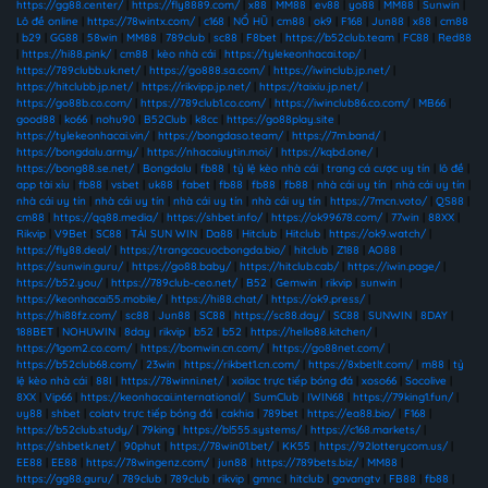
https://gg88.center/
|
https://fly8889.com/
|
x88
|
MM88
|
ev88
|
yo88
|
MM88
|
Sunwin
|
Lô đề online
|
https://78wintx.com/
|
c168
|
NỔ HŨ
|
cm88
|
ok9
|
F168
|
Jun88
|
x88
|
cm88
|
b29
|
GG88
|
58win
|
MM88
|
789club
|
sc88
|
F8bet
|
https://b52club.team
|
FC88
|
Red88
|
https://hi88.pink/
|
cm88
|
kèo nhà cái
|
https://tylekeonhacai.top/
|
https://789clubb.uk.net/
|
https://go888.sa.com/
|
https://iwinclub.jp.net/
|
https://hitclubb.jp.net/
|
https://rikvipp.jp.net/
|
https://taixiu.jp.net/
|
https://go88b.co.com/
|
https://789club1.co.com/
|
https://iwinclub86.co.com/
|
MB66
|
good88
|
ko66
|
nohu90
|
B52Club
|
k8cc
|
https://go88play.site
|
https://tylekeonhacai.vin/
|
https://bongdaso.team/
|
https://7m.band/
|
https://bongdalu.army/
|
https://nhacaiuytin.moi/
|
https://kqbd.one/
|
https://bong88.se.net/
|
Bongdalu
|
fb88
|
tỷ lệ kèo nhà cái
|
trang cá cược uy tín
|
lô đề
|
app tài xỉu
|
fb88
|
vsbet
|
uk88
|
fabet
|
fb88
|
fb88
|
fb88
|
nhà cái uy tín
|
nhà cái uy tín
|
nhà cái uy tín
|
nhà cái uy tín
|
nhà cái uy tín
|
nhà cái uy tín
|
https://7mcn.voto/
|
QS88
|
cm88
|
https://qq88.media/
|
https://shbet.info/
|
https://ok99678.com/
|
77win
|
88XX
|
Rikvip
|
V9Bet
|
SC88
|
TẢI SUN WIN
|
Da88
|
Hitclub
|
Hitclub
|
https://ok9.watch/
|
https://fly88.deal/
|
https://trangcacuocbongda.bio/
|
hitclub
|
Z188
|
AO88
|
https://sunwin.guru/
|
https://go88.baby/
|
https://hitclub.cab/
|
https://iwin.page/
|
https://b52.you/
|
https://789club-ceo.net/
|
B52
|
Gemwin
|
rikvip
|
sunwin
|
https://keonhacai55.mobile/
|
https://hi88.chat/
|
https://ok9.press/
|
https://hi88fz.com/
|
sc88
|
Jun88
|
SC88
|
https://sc88.day/
|
SC88
|
SUNWIN
|
8DAY
|
188BET
|
NOHUWIN
|
8day
|
rikvip
|
b52
|
b52
|
https://hello88.kitchen/
|
https://1gom2.co.com/
|
https://bomwin.cn.com/
|
https://go88net.com/
|
https://b52club68.com/
|
23win
|
https://rikbet1.cn.com/
|
https://8xbetlt.com/
|
m88
|
tỷ
lệ kèo nhà cái
|
88I
|
https://78winni.net/
|
xoilac trực tiếp bóng đá
|
xoso66
|
Socolive
|
8XX
|
Vip66
|
https://keonhacai.international/
|
SumClub
|
IWIN68
|
https://79king1.fun/
|
uy88
|
shbet
|
colatv trực tiếp bóng đá
|
cakhia
|
789bet
|
https://ea88.bio/
|
F168
|
https://b52club.study/
|
79king
|
https://bl555.systems/
|
https://c168.markets/
|
https://shbetk.net/
|
90phut
|
https://78win01.bet/
|
KK55
|
https://92lotterycom.us/
|
EE88
|
EE88
|
https://78wingenz.com/
|
jun88
|
https://789bets.biz/
|
MM88
|
https://gg88.guru/
|
789club
|
789club
|
rikvip
|
gmnc
|
hitclub
|
gavangtv
|
FB88
|
fb88
|