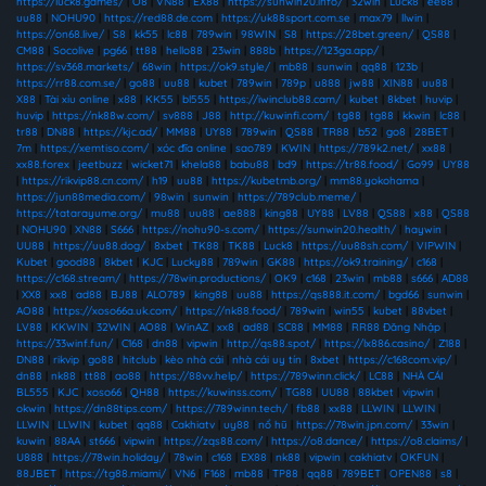
https://luck8.games/
|
O8
|
VN88
|
EX88
|
https://sunwin20.info/
|
32win
|
Luck8
|
ee88
|
uu88
|
NOHU90
|
https://red88.de.com
|
https://uk88sport.com.se
|
max79
|
llwin
|
https://on68.live/
|
S8
|
kk55
|
lc88
|
789win
|
98WIN
|
S8
|
https://28bet.green/
|
QS88
|
CM88
|
Socolive
|
pg66
|
tt88
|
hello88
|
23win
|
888b
|
https://123ga.app/
|
https://sv368.markets/
|
68win
|
https://ok9.style/
|
mb88
|
sunwin
|
qq88
|
123b
|
https://rr88.com.se/
|
go88
|
uu88
|
kubet
|
789win
|
789p
|
u888
|
jw88
|
XIN88
|
uu88
|
X88
|
Tài xỉu online
|
x88
|
KK55
|
bl555
|
https://iwinclub88.cam/
|
kubet
|
8kbet
|
huvip
|
huvip
|
https://nk88w.com/
|
sv888
|
J88
|
http://kuwinfi.com/
|
tg88
|
tg88
|
kkwin
|
lc88
|
tr88
|
DN88
|
https://kjc.ad/
|
MM88
|
UY88
|
789win
|
QS88
|
TR88
|
b52
|
go8
|
28BET
|
7m
|
https://xemtiso.com/
|
xóc đĩa online
|
sao789
|
KWIN
|
https://789k2.net/
|
xx88
|
xx88.forex
|
jeetbuzz
|
wicket71
|
khela88
|
babu88
|
bd9
|
https://tr88.food/
|
Go99
|
UY88
|
https://rikvip88.cn.com/
|
h19
|
uu88
|
https://kubetmb.org/
|
mm88.yokohama
|
https://jun88media.com/
|
98win
|
sunwin
|
https://789club.meme/
|
https://tatarayume.org/
|
mu88
|
uu88
|
ae888
|
king88
|
UY88
|
LV88
|
QS88
|
x88
|
QS88
|
NOHU90
|
XN88
|
S666
|
https://nohu90-s.com/
|
https://sunwin20.health/
|
haywin
|
UU88
|
https://uu88.dog/
|
8xbet
|
TK88
|
TK88
|
Luck8
|
https://uu88sh.com/
|
VIPWIN
|
Kubet
|
good88
|
8kbet
|
KJC
|
Lucky88
|
789win
|
GK88
|
https://ok9.training/
|
c168
|
https://c168.stream/
|
https://78win.productions/
|
OK9
|
c168
|
23win
|
mb88
|
s666
|
AD88
|
XX8
|
xx8
|
ad88
|
BJ88
|
ALO789
|
king88
|
uu88
|
https://qs888.it.com/
|
bgd66
|
sunwin
|
AO88
|
https://xoso66a.uk.com/
|
https://nk88.food/
|
789win
|
win55
|
kubet
|
88vbet
|
LV88
|
KKWIN
|
32WIN
|
AO88
|
WinAZ
|
xx8
|
ad88
|
SC88
|
MM88
|
RR88 Đăng Nhập
|
https://33winf.fun/
|
C168
|
dn88
|
vipwin
|
http://qs88.spot/
|
https://lx886.casino/
|
Z188
|
DN88
|
rikvip
|
go88
|
hitclub
|
kèo nhà cái
|
nhà cái uy tín
|
8xbet
|
https://c168com.vip/
|
dn88
|
nk88
|
tt88
|
ao88
|
https://88vv.help/
|
https://789winn.click/
|
LC88
|
NHÀ CÁI
BL555
|
KJC
|
xoso66
|
QH88
|
https://kuwinss.com/
|
TG88
|
UU88
|
88kbet
|
vipwin
|
okwin
|
https://dn88tips.com/
|
https://789winn.tech/
|
fb88
|
xx88
|
LLWIN
|
LLWIN
|
LLWIN
|
LLWIN
|
kubet
|
qq88
|
Cakhiatv
|
uy88
|
nổ hũ
|
https://78win.jpn.com/
|
33win
|
kuwin
|
88AA
|
st666
|
vipwin
|
https://zqs88.com/
|
https://o8.dance/
|
https://o8.claims/
|
U888
|
https://78win.holiday/
|
78win
|
c168
|
EX88
|
nk88
|
vipwin
|
cakhiatv
|
OKFUN
|
88JBET
|
https://tg88.miami/
|
VN6
|
F168
|
mb88
|
TP88
|
qq88
|
789BET
|
OPEN88
|
s8
|