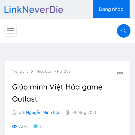
Đăng nhập
Trang chủ
Thảo Luận - Hỏi Đáp
Giúp mình Việt Hóa game
Outlast
bởi
Nguyễn Minh Lộc
01 May 2021
7276
3