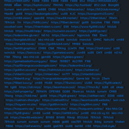
https://rr88it.com/
|
FB88
|
FB88
|
FB88
|
FB88
|
FB88
|
b52
|
https://789clubze.win/
|
RR88
|
สล็อต
|
https://luphim.com/
|
79KING
|
https://kjc.football/
|
B52 club
|
Bong88
|
Sunwin
|
xem phim fun
|
ae888
|
CM88
|
https://88aa.actor/
|
https://b52club.money/
|
Max88
|
go88
|
https://keobongda.cafe/
|
uu88
|
KJC
|
https://luongsontv23.com/
|
https://cm88.vision/
|
open88
|
https://new88.market/
|
https://28bet.blue/
|
78Win
|
789club
|
7m
|
https://hi88c.com/
|
https://f8bet.dental/
|
go88
|
Socolive
|
F168
|
FB88
|
socolive1 com
|
https://thienhabet.ru.com/
|
E88
|
https://www.fly888.club/
|
hitclub
|
hitclub
|
https://mu88.help/
|
https://sunwinn.za.com/
|
https://go881.jp.net/
|
https://lodeonline.gb.net/
|
Nổ hũ
|
https://bom.win/
|
Ngonclub
|
f168
|
33win
|
https://bongdalu88.co/
|
kèo nhà cái
|
net88
|
iwinclub
|
manclub
|
GMNC
|
Nohu90
|
cm88
|
https://new88.movie/
|
https://go88club4.com/
|
MM88
|
Sanclub
|
https://bet88.graphics/
|
CM88
|
C168
|
79King
|
LLWIN
|
f168
|
https://2ok9.com/
|
sc88
|
iwinclub
|
https://banca.ac/
|
https://gamebai.work/
|
Jun88
|
sc88
|
OK9
|
cm88
|
nổ hũ
|
F168
|
79king
|
kèo nhà cái
|
gem88
|
https://tylekeo.green/
|
https://gamebaidoithuong.you/
|
f8bet
|
789BET
|
ALO789
|
F168
|
https://top10trangcacuocbongda.com/
|
https://lodeonline2.org/
|
https://go88vn.sa.com/
|
https://taihitclub.cn.com/
|
https://sshbet.io/
|
https://shbethi.com/
|
https://shbet.law/
|
nn777
|
https://shbetb0.com/
|
https://8kbet8.org/
|
https://trangcadobongda.bio/
|
Game bài
|
7m cn
|
23win
|
https://f8bet.luxury/
|
cm88
|
MU88
|
https://78wind.com/
|
UU88
|
https://fly88.select/
|
7M
|
tg88
|
https://o8.ninja/
|
https://keonhacai.cool/
|
https://7mcn.llc/
|
bj88
|
o8
|
okvip
|
https://ok9.property/
|
789WIN
|
OPEN88
|
GG88
|
78win.so
|
hitclub
|
sunwin
|
CM88
|
79king
|
https://hi88.me/
|
go88
|
https://fly88.green/
|
https://ok9bet.net/
|
EE88
|
nk88
|
https://cakhiatv.lifestyle/
|
https://cakhia03.tv/
|
https://keonhacai18.website/
|
iwin club
|
https://haywin-vn.site/
|
https://go88vn.tech/
|
https://say88vn.com/
|
f168
|
https://hoiquantv.vip/
|
https://hoiquantv.site/
|
https://hoiquantv.online/
|
Kèo Nhà Cái
|
https://fly88.gives/
|
cm88
|
Luck8
|
https://ok988.info/
|
jun88
|
nhà cái uy tín
|
kèo nhà
cái
|
https://new88.webcam/
|
BIN88
|
BIN88
|
Rikvip
|
B52club
|
789club
|
789club
|
789club
|
sunwin
|
sunwin
|
sunwin
|
mb66
|
go88
|
sao789
|
hitclub
|
8day
|
sunwin
|
thabet
|
MB66
|
https://ok9.events/
|
ao88
|
ga6789
|
siu88
|
bet88
|
rr88
|
https://o8.style/
|