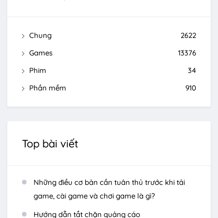
Chung
2622
Games
13376
Phim
34
Phần mềm
910
Top bài viết
Những điều cơ bản cần tuân thủ trước khi tải
game, cài game và chơi game là gì?
Hướng dẫn tắt chặn quảng cáo