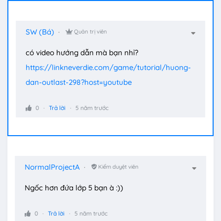
SW (Bá)
Quản trị viên
có video hướng dẫn mà bạn nhỉ?
https://linkneverdie.com/game/tutorial/huong-
dan-outlast-298?host=youtube
0
Trả lời
5 năm trước
NormalProjectA
Kiểm duyệt viên
Ngốc hơn đứa lớp 5 bạn à :))
0
Trả lời
5 năm trước