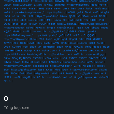
https://28bet.it.com/
|
https://789bet.ac/
|
KUWIN
|
s8
|
AO88
|
https://kuwin.mex.com/
|
vipwin
|
https://lv88.ph/
|
33WIN
|
79KING
|
phimmoi
|
https://mm88.tax/
|
go88
|
98win
|
XX88
|
XX88
|
ON68
|
F8BET
|
S666
|
ee88
|
88VV
|
dn88
|
lv88
|
ao88
|
luck8
|
Tài xỉu md5
|
ee88
|
https://keobongda.uk.net/
|
https://qs88.sh/
|
NOHU
|
go99
|
Tài xỉu md5
|
King88
|
qh88
|
nổ hũ
|
lv88
|
nk88
|
https://open88.io/
|
98win
|
QS88
|
s8
|
33win
|
on68
|
RR88
|
XX88
|
EX88
|
789K
|
sunwin
|
lv88
|
CM88
|
33win
|
f168
|
xx8
|
ad88
|
rtzz
|
GO8
|
LV88
|
QS88
|
qh88
|
qh88
|
789win
|
98win
|
8kbet
|
https://8kbet.cz/
|
https://8kbetgroup.org/
|
https://8kbet.fit/
|
Nổ Hũ
|
789WIN
|
king88
|
nhà cái 8KBET
|
AD88
|
XX8
|
abcvip
|
febet
|
KQBD
|
Go88
|
max79
|
thapcam
|
https://gg888.info/
|
GG88
|
ON68
|
open88
|
https://789winn.games/
|
https://s8top.win/
|
go8
|
kk55
|
ad88
|
xx8
|
QQ88
|
http://qq887p.com/
|
88aa
|
UY88
|
luck8
|
uy88
|
go8
|
Hay88
|
88m
|
f168
|
789BET
|
33WIN
|
X88
|
UY88
|
EA88
|
188V
|
LV88
|
69VN
|
cm88
|
ok365
|
sunwin
|
luck8
|
AO88
|
LV88
|
KUWIN
|
w88
|
qh88
|
7M
|
Bongdalu
|
pg88
|
NK88
|
789WIN
|
UY88
|
ae888
|
HB88
|
ok8386
|
DH88
|
abcvip
|
XX88
|
nohu90 com
|
https://lx88.uk/
|
98win
|
JBO Vietnam
|
https://hi88.spot/
|
kèo bóng đá
|
https://luck88com.net/
|
s666
|
https://open88.gg/
|
88aa
|
Đăng Ký BL555
|
555WIN
|
st666
|
kubet
|
m88
|
8XBET
|
8XBET
|
88VBET
|
fv88
|
58win
|
58win
|
888vi
|
888vnd
|
zx88
|
CAKHIATV
|
Đăng Nhập BL555
|
go99
|
hitclub
|
https://sunwinvy.com/
|
kèo bóng đá
|
https://fv88.best/
|
23win
|
Xoi Lac TV
|
alo789
|
3win
|
https://go8f.co.com/
|
kp88
|
KK55
|
kk55
|
kk55
|
https://win58win.com/
|
33WIN
|
lv88
|
99OK
|
Go8
|
23win
|
68gamebai
|
nổ hũ
|
u88
|
bet88
|
https://gg88vn.net/
|
archi
|
MM99
|
Jun88
|
king88
|
Jun88
|
https://f8betv1.com/
|
nổ hũ
|
go8
|
vipwin
|
kèo nhà cái
|
NOHU
|
0
Tổng lượt xem