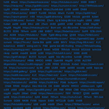
hz88
|
68win
|
https://soikeonhacai.one/
|
https://hitcluba.cn.com/
|
XX88
|
8XBET
|
https://rikvip.mx/
|
https://go88hv.com/
|
https://sunwinn.in.net/
|
http://7899club.com/
|
Uy88
|
VN168
|
socolive
|
xocdia88
|
https://luck8.dad
|
LV88
|
ao88
|
DN88
|
https://58win.autos/
|
8XBET
|
Fun88
|
Hitclub
|
68win
|
Fun88
|
https://qs88.free/
|
https://vipwin.green/
|
rr88
|
https://gg88.directory
|
GG88
|
hitclub
|
gem88
|
kubet
|
https://c168.zone/
|
Sunwin
|
79KING
|
23win
|
tỷ lệ bóng đá trực tuyến
|
U888
|
U888
|
hubet
|
ee88
|
ao88
|
88vv
|
x88
|
23win
|
dn88
|
ga888
|
vn168
|
vn168
|
vn168
|
Hay88
|
Hay88
|
Hay88
|
https://nhacaiuytin.ro/
|
Bom win
|
xóc đĩa online
|
https://ok9.show/
|
BL555
|
EE88
|
789win
|
uu88
|
c168
|
8XBET
|
https://8xbettaz.com/
|
Go99
|
123b chính
chủ
|
AO88
|
https://91clubb.in/
|
TG88
|
Tg88 đăng nhập
|
Qh88
|
https://123b3.com/
|
http://c168.giving/
|
keonhacai
|
https://hello88a.co.com/
|
https://gameb52.app
|
Jun88
|
sunwin
|
https://7m.vin/
|
Game Bài
|
qs88
|
vn88
|
88VV
|
https://hay-88.in.net/
|
KJC
|
kubetvi.co
|
8KBET
|
lương sơn tv
|
F168
|
game bài đổi thưởng
|
https://789club1.today
|
https://sunwing.jp.net/
|
nowgoal
|
8xbet
|
WE88
|
789club
|
hitclub
|
b52club
|
iwinclub
|
rikvip
|
net88
|
max88
|
bin88
|
sc88
|
https://hitclub9.it.com/
|
XX88
|
dn88
|
https://go8f.design/
|
BL555
|
Sunwin
|
qq88
|
Xóc đĩa online
|
twin68
|
23WIN
|
https://55club.pro/
|
MB66
|
MMOO
|
HM88
|
Open88
|
Hay88
|
UY88
|
ALO789
|
68gamebai
|
https://uu88.nagoya/
|
sc88
|
RR88
|
b52club
|
Kubet
|
https://zowin.it.com
|
O8
|
https://sunwinvv.com/
|
bj 88
|
J188
|
UU88
|
nk88
|
ae888
|
xoso66
|
ee88
|
kqxs.vip
|
https://u888.gallery/
|
QS88
|
https://uy88.com.de/
|
https://uy88.in.net/
|
https://ea88.mex.com/
|
KJC
|
https://hbet.red/
|
LLwin
|
https://hitclub68.cn.com/
|
https://keonhacaitv.io/
|
https://sunwinn.cat/
|
https://sunwin68.cn.com/
|
https://hitclubvn.ch/
|
ok8386
|
https://sc88.link/
|
PG66
|
luckywin
|
https://mm88.report/
|
ON68
|
RR88
|
Kingfun
|
Kèo Nhà Cái
|
O8
|
EA88
|
68WIN
|
MMOO
|
u888ez.com
|
tg88
|
sc88
|
u888
|
u888
|
https://good88.gives/
|
j88
|
f168
|
RR88
|
C168
|
https://hi88com.biz/
|
say88
|
say88
|
28bet
|
ON68
|
https://kkwin.co.com/
|
789f
|
789BET
|
QS88
|
ae888
|
qs88
|
https://m88.actor/
|
bj88
|
8xbet
|
789win
|
https://nohu52.art
|
789win
|
789 club
|
Sunwin
|
GG88
|
NK88
|
FV88
|
Vipwin
|
EA88
|
HITCLUB
|
Go88
|
Vin88
|
https://hitclub88.studio/
|
lc88
|
uu88
|
mb88
|
23win
|
https://789bet7a.com/
|
winvn
|
Ae888
|
xocdia88
|
ao88
|
sodo66
|
https://bj88ac.com/
|
hitclub
|
https://sunwin1.com.co/