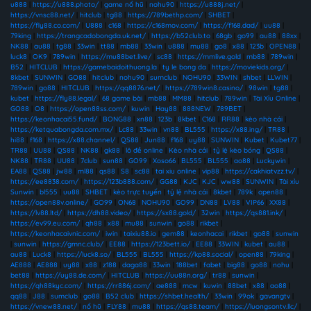
u888
|
https://u888.photo/
|
game nổ hũ
|
nohu90
|
https://u888j.net/
|
https://vnsc88.net/
|
hitclub
|
tg88
|
https://789bethp.com/
|
SHBET
|
https://fly88.co.com/
|
U888
|
c168
|
https://c168mov.com/
|
https://f168.dad/
|
uu88
|
79king
|
https://trangcadobongda.uk.net/
|
https://b52club.to
|
68gb
|
go99
|
au88
|
88xx
|
NK88
|
au88
|
tg88
|
33win
|
tt88
|
mb88
|
33win
|
u888
|
mu88
|
go8
|
x88
|
123b
|
OPEN88
|
luck8
|
OK9
|
789win
|
https://mu88bet.live/
|
sc88
|
https://mmlive.gold
|
mb88
|
789win
|
B52
|
HITCLUB
|
https://gamebaidoithuong.la
|
ty le bong da
|
https://moviekids.org/
|
8kbet
|
SUNWIN
|
GO88
|
hitclub
|
nohu90
|
sumclub
|
NOHU90
|
33WIN
|
shbet
|
LLWIN
|
789win
|
go88
|
HITCLUB
|
https://qq8876.net/
|
https://789win8.casino/
|
98win
|
tg88
|
kubet
|
https://fly88.legal/
|
68 game bài
|
mb88
|
MM88
|
hitclub
|
789win
|
Tài Xỉu Online
|
GO88
|
O8
|
https://open88ss.com/
|
kuwin
|
Hay88
|
888NEW
|
789BET
|
https://keonhacai55.fund/
|
BONG88
|
xn88
|
123b
|
8kbet
|
C168
|
RR88
|
kèo nhà cái
|
https://ketquabongda.com.mx/
|
Lc88
|
33win
|
vn88
|
BL555
|
https://x88.ing/
|
TR88
|
hi88
|
f168
|
https://x88.channel/
|
QS88
|
Jun88
|
f168
|
uy88
|
SUNWIN
|
Kubet
|
Kubet77
|
TR88
|
UU88
|
QS88
|
NK88
|
gk88
|
lô đề online
|
Kèo nhà cái
|
tỷ lệ kèo bóng
|
QS88
|
NK88
|
TR88
|
UU88
|
7club
|
sun88
|
GO99
|
Xoso66
|
BL555
|
BL555
|
ao88
|
Luckywin
|
EA88
|
QS88
|
jw88
|
ml88
|
qs88
|
S8
|
sc88
|
tai xiu online
|
vip88
|
https://cakhiatvzz.tv/
|
https://ee8838.com/
|
https://123b888.com/
|
GG88
|
KJC
|
KJC
|
ww88
|
SUNWIN
|
Tài xỉu
Sunwin
|
bl555
|
uu88
|
SHBET
|
kèo trực tuyến
|
tỷ lệ nhà cái
|
8kbet
|
789k
|
open88
|
https://open88v.online/
|
GO99
|
ON68
|
NOHU90
|
GO99
|
DN88
|
LV88
|
VIP66
|
XX88
|
https://lv88.ltd/
|
https://dh88.video/
|
https://sx88.gold/
|
32win
|
https://qs881.ink/
|
https://ev99.eu.com/
|
qh88
|
x88
|
mu88
|
sunwin
|
go88
|
rikbet
|
https://keonhacaivnic.com/
|
iwin
|
taixiu88.io
|
gem88
|
keonhacai
|
rikbet
|
go88
|
sunwin
|
sunwin
|
https://gmnc.club/
|
EE88
|
https://123bett.io/
|
EE88
|
33WIN
|
kubet
|
au88
|
au88
|
Luck8
|
https://luck8.so/
|
BL555
|
BL555
|
https://kp88.social/
|
open88
|
79king
|
AE888
|
AE888
|
uy88
|
x88
|
z188
|
daga88
|
33win
|
188bet
|
fabet
|
big88
|
go88
|
nohu
|
bet88
|
https://uy88.de.com/
|
HITCLUB
|
https://uu88n.org/
|
tr88
|
sunwin
|
https://qh88kyc.com/
|
https://rr886j.com/
|
ae888
|
mcw
|
kuwin
|
88bet
|
x88
|
ao88
|
qq88
|
J88
|
sumclub
|
go88
|
B52 club
|
https://shbet.health/
|
33win
|
99ok
|
gavangtv
|
https://vnew88.net/
|
nổ hũ
|
FLY88
|
mu88
|
https://qs88.team/
|
https://luongsontv.llc/
|