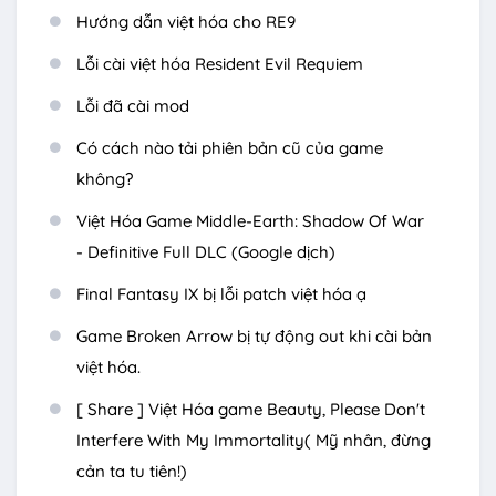
Hướng dẫn việt hóa cho RE9
Lỗi cài việt hóa Resident Evil Requiem
Lỗi đã cài mod
Có cách nào tải phiên bản cũ của game
không?
Việt Hóa Game Middle-Earth: Shadow Of War
- Definitive Full DLC (Google dịch)
Final Fantasy IX bị lỗi patch việt hóa ạ
Game Broken Arrow bị tự động out khi cài bản
việt hóa.
[ Share ] Việt Hóa game Beauty, Please Don't
Interfere With My Immortality( Mỹ nhân, đừng
cản ta tu tiên!)