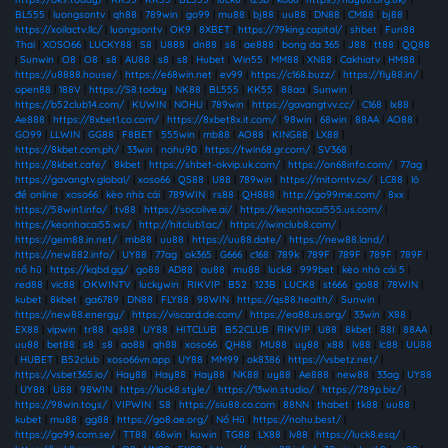
BL555
|
luongsontv
|
qh88
|
789win
|
go99
|
mu88
|
bj88
|
uu88
|
DN88
|
CM88
|
bj88
|
https://xoilactv.llc/
|
luongsontv
|
OK9
|
8XBET
|
https://79king.capital/
|
shbet
|
Fun88
Thai
|
XOSO66
|
LUCKY88
|
S8
|
U888
|
dn88
|
s8
|
ae888
|
bong da 365
|
J88
|
tt88
|
QQ88
|
Sunwin
|
O8
|
O8
|
s8
|
AU88
|
s8
|
s8
|
Hubet
|
Win55
|
MM88
|
XN88
|
Cakhiatv
|
HM88
|
https://u8888.house/
|
https://e68win.net
|
ev99
|
https://c168.buzz/
|
https://fly88.in/
|
open88
|
188V
|
https://S8.today
|
NK88
|
BL555
|
KK55
|
88aa
|
Sunwin
|
https://b52club14.com/
|
KUWIN
|
NOHU
|
789win
|
https://gavangtvv.cc/
|
C168
|
lx88
|
Ae888
|
https://8xbet1.co.com/
|
https://8xbet8x.it.com/
|
98win
|
68win
|
88AA
|
AO88
|
GO99
|
LLWIN
|
GG88
|
F8BET
|
555win
|
mb88
|
AO88
|
KING88
|
LX88
|
https://8kbet.com.ph/
|
33win
|
nohu90
|
https://twin68.gr.com/
|
SV368
|
https://8kbet.cafe/
|
8kbet
|
https://shbet-okvip.uk.com/
|
https://on68info.com/
|
77ag
|
https://gavangtv.global/
|
xoso66
|
QS88
|
U88
|
789win
|
https://mitomtv.cx/
|
LC88
|
lô
đề online
|
xoso66
|
kèo nhà cái
|
789WIN
|
rs88
|
QH888
|
http://go99me.com/
|
8xx
|
https://58win1.info/
|
tv88
|
https://socolive.ai/
|
https://keonhacai555.us.com/
|
https://keonhacai55.ws/
|
http://hitclub1.ac/
|
https://iwinclub8.com/
|
https://gem88.in.net/
|
mb88
|
uu88
|
https://uu88.date/
|
https://new88.land/
|
https://new882.info/
|
UY88
|
77ag
|
ok365
|
G666
|
c168
|
789k
|
789F
|
789F
|
789F
|
789F
|
nổ hũ
|
https://kqbd.gg/
|
go88
|
AD88
|
au88
|
mu88
|
luck8
|
999bet
|
kèo nhà cái 5
|
red88
|
vic88
|
OKWINTV
|
luckywin
|
RIKVIP
|
B52
|
123B
|
LUCK8
|
st666
|
go88
|
78WIN
|
kubet
|
8kbet
|
ga6789
|
DN88
|
FLY88
|
98WIN
|
https://qs88.health/
|
Sunwin
|
https://new88.energy/
|
https://viscard.de.com/
|
https://ea88.us.org/
|
33win
|
X88
|
EX88
|
vipwin
|
tr88
|
qs88
|
UY88
|
HITCLUB
|
B52CLUB
|
RIKVIP
|
U88
|
8kbet
|
88I
|
88AA
|
uu88
|
bet88
|
s8
|
s8
|
ao88
|
qh88
|
xoso66
|
QH88
|
MU88
|
uy88
|
x88
|
lv88
|
lc88
|
UU88
|
HUBET
|
B52club
|
xoso66vn.app
|
UY88
|
MM99
|
ok8386
|
https://vsbetz.net/
|
https://vsbet365.io/
|
Hay88
|
Hay88
|
Hay88
|
NK88
|
uy88
|
Ae888
|
new88
|
33ag
|
UY88
|
UY88
|
U88
|
98WIN
|
https://luck8.style/
|
https://13win.studio/
|
https://789p.biz/
|
https://98win.toys/
|
VIPWIN
|
S8
|
https://siu88.co.com
|
88NN
|
thabet
|
tk88
|
uu88
|
kubet
|
mu88
|
gg88
|
https://go8.ae.org/
|
Nổ Hũ
|
https://nohu.best/
|
https://go99.com.se/
|
TT88
|
68win
|
kuwin
|
TG88
|
LX88
|
lv88
|
https://luck8.esq/
|