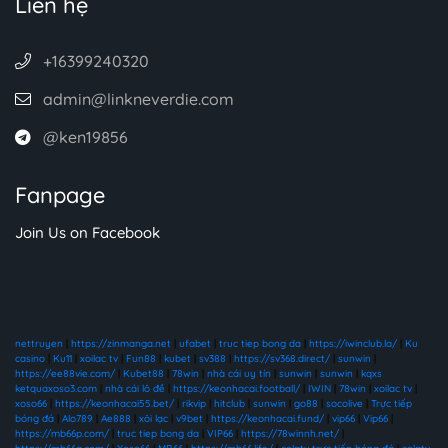
Liên hệ
+16399240320
admin@linkneverdie.com
@ken19856
Fanpage
Join Us on Facebook
nettruyen
|
https://zinmanga.net
|
ufabet
|
truc tiep bong da
|
https://iwinclub.la/
|
Ku
casino
|
Ku11
|
xoilac tv
|
Fun88
|
kubet
|
sv388
|
https://sv368.direct/
|
sunwin
|
https://ee88vie.com/
|
Kubet88
|
78win
|
nhà cái uy tín
|
sunwin
|
sunwin
|
kqxs
ketquaxoso3.com
|
nhà cái lô đề
|
https://keonhacai.football/
|
IWIN
|
78win
|
xoilac tv
|
xoso66
|
https://keonhacai55.bet/
|
rikvip
|
hitclub
|
sunwin
|
go88
|
socolive
|
Trực tiếp
bóng đá
|
Alo789
|
Ae888
|
xôi lạc
|
v9bet
|
https://keonhacai.fund/
|
vip66
|
Vip66
|
https://mb66p.com/
|
truc tiep bong da
|
VIP66
|
https://78winnh.net/
|