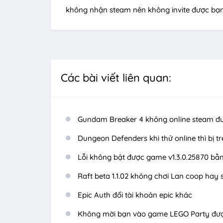
không nhận steam nên không invite được bạ
Các bài viết liên quan:
Gundam Breaker 4 không online steam đ
Dungeon Defenders khi thử online thì bị 
Lỗi không bật được game v1.3.0.25870 bằ
Raft beta 1.1.02 không chơi Lan coop hay
Epic Auth đổi tài khoản epic khác
Không mời bạn vào game LEGO Party đư