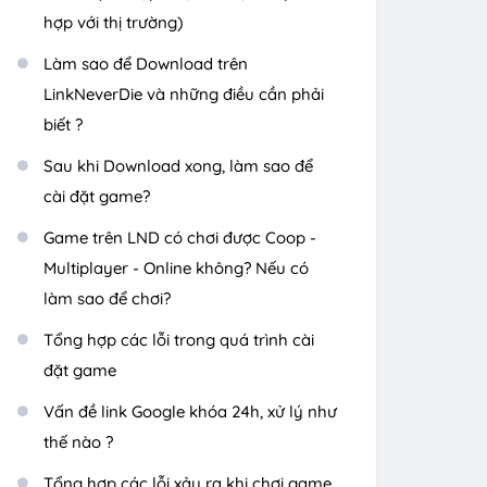
hợp với thị trường)
Làm sao để Download trên
LinkNeverDie và những điều cần phải
biết ?
Sau khi Download xong, làm sao để
cài đặt game?
Game trên LND có chơi được Coop -
Multiplayer - Online không? Nếu có
làm sao để chơi?
Tổng hợp các lỗi trong quá trình cài
đặt game
Vấn đề link Google khóa 24h, xử lý như
thế nào ?
Tổng hợp các lỗi xảy ra khi chơi game