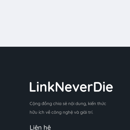
Cộng đồng chia sẻ nội dung, kiến thức
hữu ích về công nghệ và giải trí.
Liên hệ