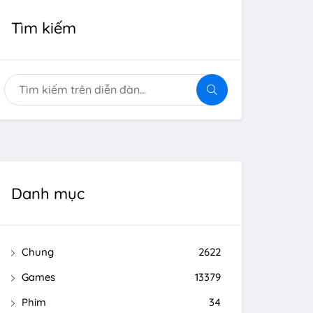
Tìm kiếm
Danh mục
Chung
2622
Games
13379
Phim
34