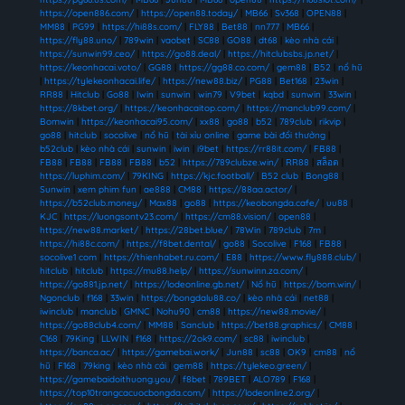
https://open886.com/
|
https://open88.today/
|
MB66
|
Sv368
|
OPEN88
|
MM88
|
PG99
|
https://hi88s.com/
|
FLY88
|
Bet88
|
nn777
|
MB66
|
https://fly88.uno/
|
789win
|
vaobet
|
SC88
|
GO88
|
dt68
|
kèo nhà cái
|
https://sunwin99.ceo/
|
https://go88.deal/
|
https://hitclubsbs.jp.net/
|
https://keonhacai.voto/
|
GG88
|
https://gg88.co.com/
|
gem88
|
B52
|
nổ hũ
|
https://tylekeonhacai.life/
|
https://new88.biz/
|
PG88
|
Bet168
|
23win
|
RR88
|
Hitclub
|
Go88
|
Iwin
|
sunwin
|
win79
|
V9bet
|
kqbd
|
sunwin
|
33win
|
https://8kbet.org/
|
https://keonhacaitop.com/
|
https://manclub99.com/
|
Bomwin
|
https://keonhacai95.com/
|
xx88
|
go88
|
b52
|
789club
|
rikvip
|
go88
|
hitclub
|
socolive
|
nổ hũ
|
tài xỉu online
|
game bài đổi thưởng
|
b52club
|
kèo nhà cái
|
sunwin
|
iwin
|
i9bet
|
https://rr88it.com/
|
FB88
|
FB88
|
FB88
|
FB88
|
FB88
|
b52
|
https://789clubze.win/
|
RR88
|
สล็อต
|
https://luphim.com/
|
79KING
|
https://kjc.football/
|
B52 club
|
Bong88
|
Sunwin
|
xem phim fun
|
ae888
|
CM88
|
https://88aa.actor/
|
https://b52club.money/
|
Max88
|
go88
|
https://keobongda.cafe/
|
uu88
|
KJC
|
https://luongsontv23.com/
|
https://cm88.vision/
|
open88
|
https://new88.market/
|
https://28bet.blue/
|
78Win
|
789club
|
7m
|
https://hi88c.com/
|
https://f8bet.dental/
|
go88
|
Socolive
|
F168
|
FB88
|
socolive1 com
|
https://thienhabet.ru.com/
|
E88
|
https://www.fly888.club/
|
hitclub
|
hitclub
|
https://mu88.help/
|
https://sunwinn.za.com/
|
https://go881.jp.net/
|
https://lodeonline.gb.net/
|
Nổ hũ
|
https://bom.win/
|
Ngonclub
|
f168
|
33win
|
https://bongdalu88.co/
|
kèo nhà cái
|
net88
|
iwinclub
|
manclub
|
GMNC
|
Nohu90
|
cm88
|
https://new88.movie/
|
https://go88club4.com/
|
MM88
|
Sanclub
|
https://bet88.graphics/
|
CM88
|
C168
|
79King
|
LLWIN
|
f168
|
https://2ok9.com/
|
sc88
|
iwinclub
|
https://banca.ac/
|
https://gamebai.work/
|
Jun88
|
sc88
|
OK9
|
cm88
|
nổ
hũ
|
F168
|
79king
|
kèo nhà cái
|
gem88
|
https://tylekeo.green/
|
https://gamebaidoithuong.you/
|
f8bet
|
789BET
|
ALO789
|
F168
|
https://top10trangcacuocbongda.com/
|
https://lodeonline2.org/
|