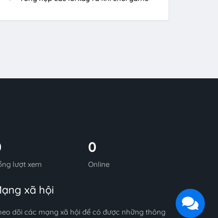
0
0
ổng lượt xem
Online
ạng xã hội
heo dõi các mạng xã hội để có được những thông