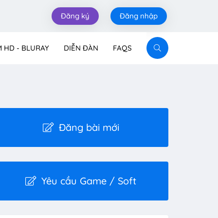
Đăng ký
Đăng nhập
M HD - BLURAY
DIỄN ĐÀN
FAQS
Đăng bài mới
Yêu cầu Game / Soft