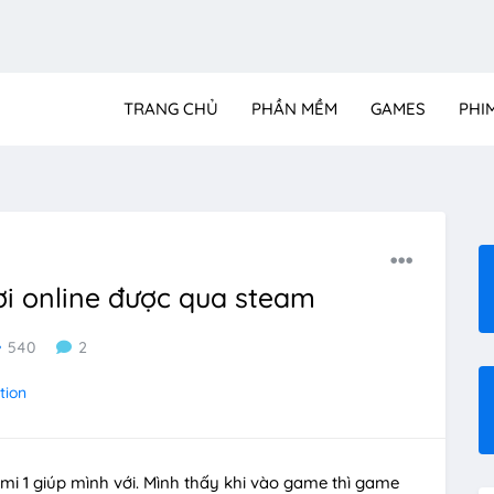
TRANG CHỦ
PHẦN MỀM
GAMES
PHI
i online được qua steam
540
2
tion
mi 1 giúp mình với. Mình thấy khi vào game thì game