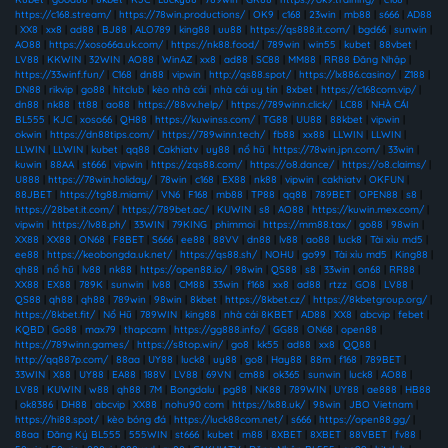
https://c168.stream/
|
https://78win.productions/
|
OK9
|
c168
|
23win
|
mb88
|
s666
|
AD88
|
XX8
|
xx8
|
ad88
|
BJ88
|
ALO789
|
king88
|
uu88
|
https://qs888.it.com/
|
bgd66
|
sunwin
|
AO88
|
https://xoso66a.uk.com/
|
https://nk88.food/
|
789win
|
win55
|
kubet
|
88vbet
|
LV88
|
KKWIN
|
32WIN
|
AO88
|
WinAZ
|
xx8
|
ad88
|
SC88
|
MM88
|
RR88 Đăng Nhập
|
https://33winf.fun/
|
C168
|
dn88
|
vipwin
|
http://qs88.spot/
|
https://lx886.casino/
|
Z188
|
DN88
|
rikvip
|
go88
|
hitclub
|
kèo nhà cái
|
nhà cái uy tín
|
8xbet
|
https://c168com.vip/
|
dn88
|
nk88
|
tt88
|
ao88
|
https://88vv.help/
|
https://789winn.click/
|
LC88
|
NHÀ CÁI
BL555
|
KJC
|
xoso66
|
QH88
|
https://kuwinss.com/
|
TG88
|
UU88
|
88kbet
|
vipwin
|
okwin
|
https://dn88tips.com/
|
https://789winn.tech/
|
fb88
|
xx88
|
LLWIN
|
LLWIN
|
LLWIN
|
LLWIN
|
kubet
|
qq88
|
Cakhiatv
|
uy88
|
nổ hũ
|
https://78win.jpn.com/
|
33win
|
kuwin
|
88AA
|
st666
|
vipwin
|
https://zqs88.com/
|
https://o8.dance/
|
https://o8.claims/
|
U888
|
https://78win.holiday/
|
78win
|
c168
|
EX88
|
nk88
|
vipwin
|
cakhiatv
|
OKFUN
|
88JBET
|
https://tg88.miami/
|
VN6
|
F168
|
mb88
|
TP88
|
qq88
|
789BET
|
OPEN88
|
s8
|
https://28bet.it.com/
|
https://789bet.ac/
|
KUWIN
|
s8
|
AO88
|
https://kuwin.mex.com/
|
vipwin
|
https://lv88.ph/
|
33WIN
|
79KING
|
phimmoi
|
https://mm88.tax/
|
go88
|
98win
|
XX88
|
XX88
|
ON68
|
F8BET
|
S666
|
ee88
|
88VV
|
dn88
|
lv88
|
ao88
|
luck8
|
Tài xỉu md5
|
ee88
|
https://keobongda.uk.net/
|
https://qs88.sh/
|
NOHU
|
go99
|
Tài xỉu md5
|
King88
|
qh88
|
nổ hũ
|
lv88
|
nk88
|
https://open88.io/
|
98win
|
QS88
|
s8
|
33win
|
on68
|
RR88
|
XX88
|
EX88
|
789K
|
sunwin
|
lv88
|
CM88
|
33win
|
f168
|
xx8
|
ad88
|
rtzz
|
GO8
|
LV88
|
QS88
|
qh88
|
qh88
|
789win
|
98win
|
8kbet
|
https://8kbet.cz/
|
https://8kbetgroup.org/
|
https://8kbet.fit/
|
Nổ Hũ
|
789WIN
|
king88
|
nhà cái 8KBET
|
AD88
|
XX8
|
abcvip
|
febet
|
KQBD
|
Go88
|
max79
|
thapcam
|
https://gg888.info/
|
GG88
|
ON68
|
open88
|
https://789winn.games/
|
https://s8top.win/
|
go8
|
kk55
|
ad88
|
xx8
|
QQ88
|
http://qq887p.com/
|
88aa
|
UY88
|
luck8
|
uy88
|
go8
|
Hay88
|
88m
|
f168
|
789BET
|
33WIN
|
X88
|
UY88
|
EA88
|
188V
|
LV88
|
69VN
|
cm88
|
ok365
|
sunwin
|
luck8
|
AO88
|
LV88
|
KUWIN
|
w88
|
qh88
|
7M
|
Bongdalu
|
pg88
|
NK88
|
789WIN
|
UY88
|
ae888
|
HB88
|
ok8386
|
DH88
|
abcvip
|
XX88
|
nohu90 com
|
https://lx88.uk/
|
98win
|
JBO Vietnam
|
https://hi88.spot/
|
kèo bóng đá
|
https://luck88com.net/
|
s666
|
https://open88.gg/
|
88aa
|
Đăng Ký BL555
|
555WIN
|
st666
|
kubet
|
m88
|
8XBET
|
8XBET
|
88VBET
|
fv88
|