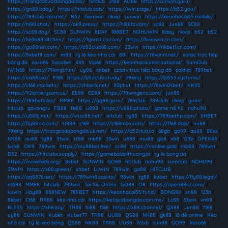
https://trangcacuocbongda.bio/
|
hitclub
|
Z188
|
AO88
|
https://sunwin.guru/
|
https://go88.baby/
|
https://hitclub.cab/
|
https://iwin.page/
|
https://b52.you/
|
https://789club-ceo.net/
|
B52
|
Gemwin
|
rikvip
|
sunwin
|
https://keonhacai55.mobile/
|
https://hi88.chat/
|
https://ok9.press/
|
https://hi88fz.com/
|
sc88
|
Jun88
|
SC88
|
https://sc88.day/
|
SC88
|
SUNWIN
|
8DAY
|
188BET
|
NOHUWIN
|
8day
|
rikvip
|
b52
|
b52
|
https://hello88.kitchen/
|
https://1gom2.co.com/
|
https://bomwin.cn.com/
|
https://go88net.com/
|
https://b52club68.com/
|
23win
|
https://rikbet1.cn.com/
|
https://8xbetlt.com/
|
m88
|
tỷ lệ kèo nhà cái
|
88I
|
https://78winni.net/
|
xoilac trực tiếp
bóng đá
|
xoso66
|
Socolive
|
8XX
|
Vip66
|
https://keonhacai.international/
|
SumClub
|
IWIN68
|
https://79king1.fun/
|
uy88
|
shbet
|
colatv trực tiếp bóng đá
|
cakhia
|
789bet
|
https://ea88.bio/
|
F168
|
https://b52club.study/
|
79king
|
https://bl555.systems/
|
https://c168.markets/
|
https://shbetk.net/
|
90phut
|
https://78win01.bet/
|
KK55
|
https://92lotterycom.us/
|
EE88
|
EE88
|
https://78wingenz.com/
|
jun88
|
https://789bets.biz/
|
MM88
|
https://gg88.guru/
|
789club
|
789club
|
rikvip
|
gmnc
|
hitclub
|
gavangtv
|
FB88
|
fb88
|
u888
|
https://u888.photo/
|
game nổ hũ
|
nohu90
|
https://u888j.net/
|
https://vnsc88.net/
|
hitclub
|
tg88
|
https://789bethp.com/
|
SHBET
|
https://fly88.co.com/
|
U888
|
c168
|
https://c168mov.com/
|
https://f168.dad/
|
uu88
|
79king
|
https://trangcadobongda.uk.net/
|
https://b52club.to
|
68gb
|
go99
|
au88
|
88xx
|
NK88
|
au88
|
tg88
|
33win
|
tt88
|
mb88
|
33win
|
u888
|
mu88
|
go8
|
x88
|
123b
|
OPEN88
|
luck8
|
OK9
|
789win
|
https://mu88bet.live/
|
sc88
|
https://mmlive.gold
|
mb88
|
789win
|
B52
|
https://hitclubx.supply/
|
https://gamebaidoithuong.la
|
ty le bong da
|
https://moviekids.org/
|
8kbet
|
SUNWIN
|
GO88
|
hitclub
|
nohu90
|
sumclub
|
NOHU90
|
33WIN
|
https://x88.green/
|
shbet
|
LLWIN
|
789win
|
go88
|
HITCLUB
|
https://qq8876.net/
|
https://789win8.casino/
|
98win
|
tg88
|
kubet
|
https://fly88.legal/
|
mb88
|
MM88
|
hitclub
|
789win
|
Tài Xỉu Online
|
GO88
|
O8
|
https://open88ss.com/
|
kuwin
|
Hay88
|
888NEW
|
789BET
|
https://keonhacai55.fund/
|
BONG88
|
xn88
|
123b
|
8kbet
|
C168
|
RR88
|
kèo nhà cái
|
https://ketquabongda.com.mx/
|
Lc88
|
33win
|
vn88
|
BL555
|
https://x88.ing/
|
TR88
|
hi88
|
f168
|
https://x88.channel/
|
QS88
|
Jun88
|
f168
|
uy88
|
SUNWIN
|
Kubet
|
Kubet77
|
TR88
|
UU88
|
QS88
|
NK88
|
gk88
|
lô đề online
|
Kèo
nhà cái
|
tỷ lệ kèo bóng
|
QS88
|
NK88
|
TR88
|
UU88
|
7club
|
sun88
|
GO99
|
Xoso66
|