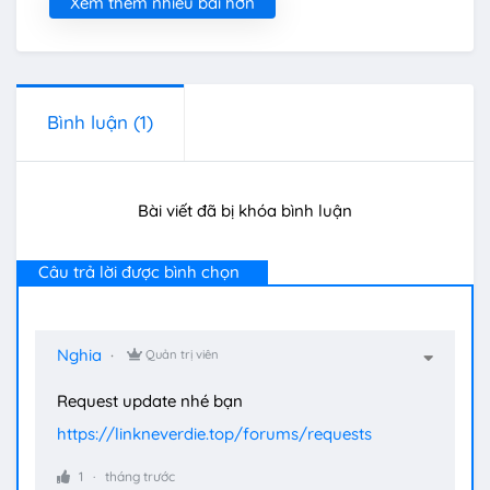
Xem thêm nhiều bài hơn
Bình luận
(1)
Bài viết đã bị khóa bình luận
Câu trả lời được bình chọn
Nghia
Quản trị viên
Request update nhé bạn
https://linkneverdie.top/forums/requests
1
tháng trước