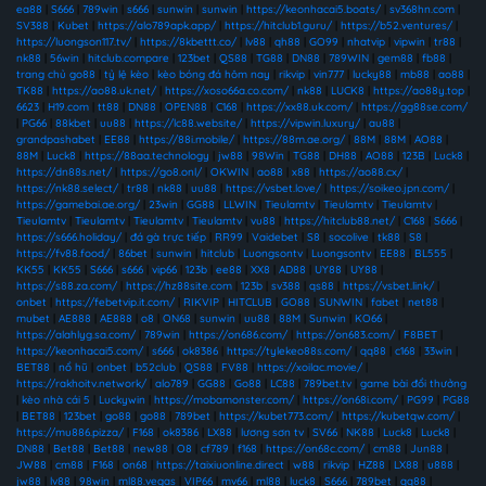
ea88
|
S666
|
789win
|
s666
|
sunwin
|
sunwin
|
https://keonhacai5.boats/
|
sv368hn.com
|
SV388
|
Kubet
|
https://alo789apk.app/
|
https://hitclub1.guru/
|
https://b52.ventures/
|
https://luongson117.tv/
|
https://8kbettt.co/
|
lv88
|
qh88
|
GO99
|
nhatvip
|
vipwin
|
tr88
|
nk88
|
56win
|
hitclub.compare
|
123bet
|
QS88
|
TG88
|
DN88
|
789WIN
|
gem88
|
fb88
|
trang chủ go88
|
tỷ lệ kèo
|
kèo bóng đá hôm nay
|
rikvip
|
vin777
|
lucky88
|
mb88
|
ao88
|
TK88
|
https://ao88.uk.net/
|
https://xoso66a.co.com/
|
nk88
|
LUCK8
|
https://ao88y.top
|
6623
|
H19.com
|
tt88
|
DN88
|
OPEN88
|
C168
|
https://xx88.uk.com/
|
https://gg88se.com/
|
PG66
|
88kbet
|
uu88
|
https://lc88.website/
|
https://vipwin.luxury/
|
au88
|
grandpashabet
|
EE88
|
https://88i.mobile/
|
https://88m.ae.org/
|
88M
|
88M
|
AO88
|
88M
|
Luck8
|
https://88aa.technology
|
jw88
|
98Win
|
TG88
|
DH88
|
AO88
|
123B
|
Luck8
|
https://dn88s.net/
|
https://go8.onl/
|
OKWIN
|
ao88
|
x88
|
https://ao88.cx/
|
https://nk88.select/
|
tr88
|
nk88
|
uu88
|
https://vsbet.love/
|
https://soikeo.jpn.com/
|
https://gamebai.ae.org/
|
23win
|
GG88
|
LLWIN
|
Tieulamtv
|
Tieulamtv
|
Tieulamtv
|
Tieulamtv
|
Tieulamtv
|
Tieulamtv
|
Tieulamtv
|
vu88
|
https://hitclub88.net/
|
C168
|
S666
|
https://s666.holiday/
|
đá gà trực tiếp
|
RR99
|
Vaidebet
|
S8
|
socolive
|
tk88
|
S8
|
https://fv88.food/
|
86bet
|
sunwin
|
hitclub
|
Luongsontv
|
Luongsontv
|
EE88
|
BL555
|
KK55
|
KK55
|
S666
|
s666
|
vip66
|
123b
|
ee88
|
XX8
|
AD88
|
UY88
|
UY88
|
https://s88.za.com/
|
https://hz88site.com
|
123b
|
sv388
|
qs88
|
https://vsbet.link/
|
onbet
|
https://febetvip.it.com/
|
RIKVIP
|
HITCLUB
|
GO88
|
SUNWIN
|
fabet
|
net88
|
mubet
|
AE888
|
AE888
|
o8
|
ON68
|
sunwin
|
uu88
|
88M
|
Sunwin
|
KO66
|
https://alahlyg.sa.com/
|
789win
|
https://on686.com/
|
https://on683.com/
|
F8BET
|
https://keonhacai5.com/
|
s666
|
ok8386
|
https://tylekeo88s.com/
|
qq88
|
c168
|
33win
|
BET88
|
nổ hũ
|
onbet
|
b52club
|
QS88
|
FV88
|
https://xoilac.movie/
|
https://rakhoitv.network/
|
alo789
|
GG88
|
Go88
|
LC88
|
789bet.tv
|
game bài đổi thưởng
|
kèo nhà cái 5
|
Luckywin
|
https://mobamonster.com/
|
https://on68i.com/
|
PG99
|
PG88
|
BET88
|
123bet
|
go88
|
go88
|
789bet
|
https://kubet773.com/
|
https://kubetqw.com/
|
https://mu886.pizza/
|
F168
|
ok8386
|
LX88
|
lương sơn tv
|
SV66
|
NK88
|
Luck8
|
Luck8
|
DN88
|
Bet88
|
Bet88
|
new88
|
O8
|
cf789
|
f168
|
https://on68c.com/
|
cm88
|
Jun88
|
JW88
|
cm88
|
F168
|
on68
|
https://taixiuonline.direct
|
w88
|
rikvip
|
HZ88
|
LX88
|
u888
|
jw88
|
lv88
|
98win
|
ml88.vegas
|
VIP66
|
mv66
|
ml88
|
luck8
|
S666
|
789bet
|
qq88
|