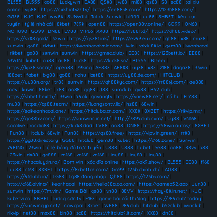
BL555
|
BL555
|
ao88
|
Luckywin
|
EA88
|
QS88
|
jw88
|
ml88
|
qs88
|
S8
|
sc88
|
tai xiu
online
|
vip88
|
https://cakhiatvzz.tv/
|
https://ee8838.com/
|
https://123b888.com/
|
GG88
|
KJC
|
KJC
|
ww88
|
SUNWIN
|
Tài xỉu Sunwin
|
bl555
|
uu88
|
SHBET
|
kèo trực
tuyến
|
tỷ lệ nhà cái
|
8kbet
|
789k
|
open88
|
https://open88v.online/
|
GO99
|
ON68
|
NOHU90
|
GO99
|
DN88
|
LV88
|
VIP66
|
XX88
|
https://lv88.ltd/
|
https://dh88.video/
|
https://sx88.gold/
|
32win
|
https://qs881.ink/
|
https://ev99.eu.com/
|
qh88
|
x88
|
mu88
|
sunwin
|
go88
|
rikbet
|
https://keonhacaivnic.com/
|
iwin
|
taixiu88.io
|
gem88
|
keonhacai
|
rikbet
|
go88
|
sunwin
|
sunwin
|
https://gmnc.club/
|
EE88
|
https://123bett.io/
|
EE88
|
33WIN
|
kubet
|
au88
|
au88
|
Luck8
|
https://luck8.so/
|
BL555
|
BL555
|
https://kp88.social/
|
open88
|
79king
|
AE888
|
AE888
|
uy88
|
x88
|
z188
|
daga88
|
33win
|
188bet
|
fabet
|
big88
|
go88
|
nohu
|
bet88
|
https://uy88.de.com/
|
HITCLUB
|
https://uu88n.org/
|
tr88
|
sunwin
|
https://qh88kyc.com/
|
https://rr886j.com/
|
ae888
|
mcw
|
kuwin
|
88bet
|
x88
|
ao88
|
qq88
|
J88
|
sumclub
|
go88
|
B52 club
|
https://shbet.health/
|
33win
|
99ok
|
gavangtv
|
https://vnew88.net/
|
nổ hũ
|
FLY88
|
mu88
|
https://qs88.team/
|
https://luongsontv.llc/
|
hz88
|
68win
|
https://soikeonhacai.one/
|
https://hitcluba.cn.com/
|
XX88
|
8XBET
|
https://rikvip.mx/
|
https://go88hv.com/
|
https://sunwinn.in.net/
|
http://7899club.com/
|
Uy88
|
VN168
|
socolive
|
xocdia88
|
https://luck8.dad
|
LV88
|
ao88
|
DN88
|
https://58win.autos/
|
8XBET
|
Fun88
|
Hitclub
|
68win
|
Fun88
|
https://qs88.free/
|
https://vipwin.green/
|
rr88
|
https://gg88.directory
|
GG88
|
hitclub
|
gem88
|
kubet
|
https://c168.zone/
|
Sunwin
|
79KING
|
23win
|
tỷ lệ bóng đá trực tuyến
|
U888
|
U888
|
hubet
|
ee88
|
ao88
|
88vv
|
x88
|
23win
|
dn88
|
ga888
|
vn168
|
vn168
|
vn168
|
Hay88
|
Hay88
|
Hay88
|
https://nhacaiuytin.ro/
|
Bom win
|
xóc đĩa online
|
https://ok9.show/
|
BL555
|
EE88
|
f168
|
uu88
|
c168
|
8XBET
|
https://8xbettaz.com/
|
Go99
|
123b chính chủ
|
AO88
|
https://91clubb.in/
|
TG88
|
Tg88 đăng nhập
|
Qh88
|
https://123b3.com/
|
http://c168.giving/
|
keonhacai
|
https://hello88a.co.com/
|
https://gameb52.app
|
Jun88
|
sunwin
|
https://7m.vin/
|
Game Bài
|
qs88
|
vn88
|
88VV
|
https://hay-88.in.net/
|
KJC
|
kubetvi.co
|
8KBET
|
lương sơn tv
|
F168
|
game bài đổi thưởng
|
https://789club1.today
|
https://sunwing.jp.net/
|
nowgoal
|
8xbet
|
WE88
|
789club
|
hitclub
|
b52club
|
iwinclub
|
rikvip
|
net88
|
max88
|
bin88
|
sc88
|
https://hitclub9.it.com/
|
XX88
|
dn88
|