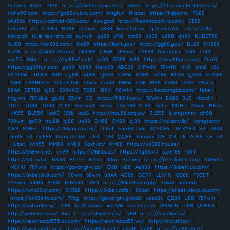
Sunwin
|
8kbet
|
MK8
|
https://cakhiatv.express/
|
39bet
|
https://nhacaiuytin88.ae.org/
|
nohu90 com
|
https://go88club.ru.com/
|
kingfun
|
thabet
|
https://kqbd.mx
|
PG88
|
ok8386
|
https://cakhiatv365.com/
|
nowgoal
|
https://keonhacai5.ru.com/
|
EE88
|
nohu90
|
7m
|
LUCK8
|
NK88
|
sunwin
|
u888
|
kèo nhà cái
|
tỷ lệ cá cược
|
trang cá độ
bóng đá
|
tỷ lệ kèo nhà cái
|
sunwin
|
go88
|
cf68
|
cm88
|
u888
|
u888
|
qh88
|
KUBET88
|
UU88
|
https://on682.com/
|
Na99
|
https://llwin.you/
|
https://gg88.you/
|
BJ88
|
SV888
|
luck8
|
https://gk88-z1.com/
|
ok8386
|
ON68
|
789win
|
TK688
|
bongdalu
|
fb88
|
m88
|
win55
|
86bet
|
https://go88v2.net/
|
qs88
|
GG88
|
lv88
|
https://new88pm.com/
|
On68
|
https://gg88fun.com
|
go88
|
U888
|
Hello88
|
ABC88
|
VIPWIN
|
78WIN
|
MK8
|
on68
|
s66
|
XOSO66
|
LUCK8
|
88M
|
uy88
|
mb88
|
QS88
|
ST666
|
DN88
|
GO99
|
KO66
|
QS88
|
ok8386
|
S666
|
CAKHIATV
|
SOCOLIVE
|
33win
|
mu88
|
MB66
|
cf68
|
MK8
|
LV88
|
LV88
|
79king
|
88AA
|
BET88
|
bj88
|
888VND
|
TG88
|
188V
|
98WIN
|
https://keobongda.com/
|
febet
|
haywin
|
789club
|
go88
|
33win
|
O8
|
https://hi88.tours/
|
36WIN
|
EA88
|
8US
|
Motchill
|
TDTC
|
TD88
|
TD88
|
VLXX
|
Sex Việt
|
Heovl
|
JAV HD
|
VLXX
|
Nohu
|
NOHU
|
23win
|
KK55
|
KK55
|
BL555
|
luck8
|
123b
|
ko66
|
https://hay88.org.uk/
|
BL555
|
luongsontv
|
qh88
|
789win
|
go99
|
mu88
|
bj88
|
uu88
|
DN88
|
CM88
|
bj88
|
https://xoilactv.llc/
|
luongsontv
|
OK9
|
8XBET
|
https://79king.capital/
|
shbet
|
Fun88 Thai
|
XOSO66
|
LUCKY88
|
S8
|
U888
|
dn88
|
s8
|
ae888
|
bong da 365
|
J88
|
tt88
|
QQ88
|
Sunwin
|
O8
|
O8
|
s8
|
AU88
|
s8
|
s8
|
Hubet
|
Win55
|
MM88
|
XN88
|
Cakhiatv
|
HM88
|
https://u8888.house/
|
https://e68win.net
|
ev99
|
https://c168.buzz/
|
https://fly88.in/
|
open88
|
188V
|
https://S8.today
|
NK88
|
BL555
|
KK55
|
88aa
|
Sunwin
|
https://b52club14.com/
|
KUWIN
|
NOHU
|
789win
|
https://gavangtvv.cc/
|
C168
|
lx88
|
Ae888
|
https://8xbet1.co.com/
|
https://8xbet8x.it.com/
|
98win
|
68win
|
88AA
|
AO88
|
GO99
|
LLWIN
|
GG88
|
F8BET
|
555win
|
mb88
|
AO88
|
KING88
|
LX88
|
https://8kbet.com.ph/
|
33win
|
nohu90
|
https://twin68.gr.com/
|
SV368
|
https://8kbet.cafe/
|
8kbet
|
https://shbet-okvip.uk.com/
|
https://on68info.com/
|
77ag
|
https://gavangtv.global/
|
xoso66
|
QS88
|
U88
|
789win
|
https://mitomtv.cx/
|
LC88
|
lô đề online
|
xoso66
|
kèo nhà cái
|
789WIN
|
rs88
|
QH888
|
http://go99me.com/
|
8xx
|
https://58win1.info/
|
tv88
|
https://socolive.ai/
|
https://keonhacai555.us.com/
|
https://keonhacai55.ws/
|
http://hitclub1.ac/
|
https://iwinclub8.com/
|
https://gem88.in.net/
|
mb88
|
uu88
|
https://uu88.date/
|