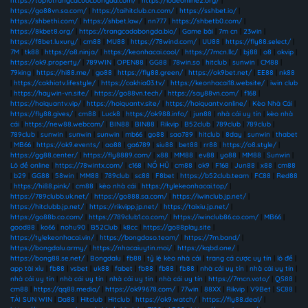
https://top10trangcacuocbongda.com/
|
https://lodeonline2.org/
|
https://go88vn.sa.com/
|
https://taihitclub.cn.com/
|
https://sshbet.io/
|
https://shbethi.com/
|
https://shbet.law/
|
nn777
|
https://shbetb0.com/
|
https://8kbet8.org/
|
https://trangcadobongda.bio/
|
Game bài
|
7m cn
|
23win
|
https://f8bet.luxury/
|
cm88
|
MU88
|
https://78wind.com/
|
UU88
|
https://fly88.select/
|
7M
|
tk88
|
https://o8.ninja/
|
https://keonhacai.cool/
|
https://7mcn.llc/
|
bj88
|
o8
|
okvip
|
https://ok9.property/
|
789WIN
|
OPEN88
|
GG88
|
78win.so
|
hitclub
|
sunwin
|
CM88
|
79king
|
https://hi88.me/
|
go88
|
https://fly88.green/
|
https://ok9bet.net/
|
EE88
|
nk88
|
https://cakhiatv.lifestyle/
|
https://cakhia03.tv/
|
https://keonhacai18.website/
|
iwin club
|
https://haywin-vn.site/
|
https://go88vn.tech/
|
https://say88vn.com/
|
f168
|
https://hoiquantv.vip/
|
https://hoiquantv.site/
|
https://hoiquantv.online/
|
Kèo Nhà Cái
|
https://fly88.gives/
|
cm88
|
Luck8
|
https://ok988.info/
|
jun88
|
nhà cái uy tín
|
kèo nhà
cái
|
https://new88.webcam/
|
BIN88
|
BIN88
|
Rikvip
|
B52club
|
789club
|
789club
|
789club
|
sunwin
|
sunwin
|
sunwin
|
mb66
|
go88
|
sao789
|
hitclub
|
8day
|
sunwin
|
thabet
|
MB66
|
https://ok9.events/
|
ao88
|
ga6789
|
siu88
|
bet88
|
rr88
|
https://o8.style/
|
https://gg88.center/
|
https://fly8889.com/
|
x88
|
MM88
|
ev88
|
yo88
|
MM88
|
Sunwin
|
Lô đề online
|
https://78wintx.com/
|
c168
|
NỔ HŨ
|
cm88
|
ok9
|
F168
|
Jun88
|
x88
|
cm88
|
b29
|
GG88
|
58win
|
MM88
|
789club
|
sc88
|
F8bet
|
https://b52club.team
|
FC88
|
Red88
|
https://hi88.pink/
|
cm88
|
kèo nhà cái
|
https://tylekeonhacai.top/
|
https://789clubb.uk.net/
|
https://go888.sa.com/
|
https://iwinclub.jp.net/
|
https://hitclubb.jp.net/
|
https://rikvipp.jp.net/
|
https://taixiu.jp.net/
|
https://go88b.co.com/
|
https://789club1.co.com/
|
https://iwinclub86.co.com/
|
MB66
|
good88
|
ko66
|
nohu90
|
B52Club
|
k8cc
|
https://go88play.site
|
https://tylekeonhacai.vin/
|
https://bongdaso.team/
|
https://7m.band/
|
https://bongdalu.army/
|
https://nhacaiuytin.moi/
|
https://kqbd.one/
|
https://bong88.se.net/
|
Bongdalu
|
fb88
|
tỷ lệ kèo nhà cái
|
trang cá cược uy tín
|
lô đề
|
app tài xỉu
|
fb88
|
vsbet
|
uk88
|
fabet
|
fb88
|
fb88
|
fb88
|
nhà cái uy tín
|
nhà cái uy tín
|
nhà cái uy tín
|
nhà cái uy tín
|
nhà cái uy tín
|
nhà cái uy tín
|
https://7mcn.voto/
|
QS88
|
cm88
|
https://qq88.media/
|
https://ok99678.com/
|
77win
|
88XX
|
Rikvip
|
V9Bet
|
SC88
|
TẢI SUN WIN
|
Da88
|
Hitclub
|
Hitclub
|
https://ok9.watch/
|
https://fly88.deal/
|