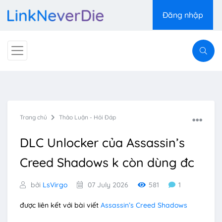
Đăng nhập
Trang chủ
Thảo Luận - Hỏi Đáp
DLC Unlocker của Assassin’s
Creed Shadows k còn dùng đc
bởi
LsVirgo
07 July 2026
581
1
được liên kết với bài viết
Assassin’s Creed Shadows