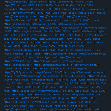
https://go8f.design/
|
BL555
|
Sunwin
|
qq88
|
Xóc đĩa online
|
twin68
|
23WIN
|
https://55club.pro/
|
MB66
|
MMOO
|
HM88
|
Open88
|
Hay88
|
UY88
|
ALO789
|
68gamebai
|
https://uu88.nagoya/
|
sc88
|
RR88
|
b52club
|
Kubet
|
https://zowin.it.com
|
O8
|
https://sunwinvv.com/
|
bj 88
|
J188
|
UU88
|
nk88
|
ae888
|
xoso66
|
ee88
|
kqxs.vip
|
https://u888.gallery/
|
QS88
|
https://uy88.com.de/
|
https://uy88.in.net/
|
https://ea88.mex.com/
|
KJC
|
https://hbet.red/
|
LLwin
|
https://hitclub68.cn.com/
|
https://keonhacaitv.io/
|
https://sunwinn.cat/
|
https://sunwin68.cn.com/
|
https://hitclubvn.ch/
|
ok8386
|
https://sc88.link/
|
PG66
|
luckywin
|
https://mm88.report/
|
ON68
|
RR88
|
Kingfun
|
Kèo Nhà Cái
|
O8
|
EA88
|
68WIN
|
MMOO
|
u888ez.com
|
tg88
|
sc88
|
u888
|
u888
|
https://good88.gives/
|
j88
|
f168
|
RR88
|
C168
|
https://hi88com.biz/
|
say88
|
say88
|
28bet
|
ON68
|
https://kkwin.co.com/
|
789f
|
789BET
|
QS88
|
ae888
|
qs88
|
https://m88.actor/
|
bj88
|
8xbet
|
789win
|
https://nohu52.art
|
789win
|
789 club
|
Sunwin
|
GG88
|
NK88
|
FV88
|
Vipwin
|
EA88
|
HITCLUB
|
Go88
|
Vin88
|
https://hitclub88.studio/
|
lc88
|
uu88
|
mb88
|
23win
|
https://789bet7a.com/
|
winvn
|
Ae888
|
xocdia88
|
ao88
|
sodo66
|
https://bj88ac.com/
|
hitclub
|
https://sunwin1.com.co/
|
https://go88a.bid/
|
https://hitclub1.jpn.com/
|
https://iwin.it.com/
|
https://789club63.com/
|
https://rikvipv2.com/
|
https://rikvip3.jp.net/
|
https://keonhacai5.hot/
|
https://gamebaidoithuong1.io/
|
https://sunwin1.jp.net/
|
sunwin
|
Jun88
|
U888
|
U888
|
Sunwin
|
go88com.club
|
haywinvip.jp.net
|
https://fly888y.com/
|
https://go88p.one/
|
iWin68
|
https://go88bet.in.net/
|
nowgoal
|
Mmwin
|
https://c168game.com/
|
zowinmoi.com
|
https://789-club.best
|
https://b52club-
vn.com
|
PG88
|
vf555
|
Fun88dangnhap.net
|
w88
|
w88
|
AU88
|
kubet
|
trang chủ mb88
|
trang chủ au88
|
trang chủ x88
|
trang chủ tg88
|
trang chủ c168
|
XX88
|
xx88
|
S8
|
33win
|
cakhiatv
|
8kbet
|
UY88
|
bet88
|
lô đề online
|
NK88
|
https://nk88.gives/
|
llwin đăng
nhập
|
https://u888bet.live/
|
https://mm88t.dev/
|
s8
|
tg88
|
hz88
|
qs88
|
MB66
|
UU88
|
GO8
|
uu88
|
SC88
|
on68
|
BL555
|
BL555
|
BL555
|
BL555
|
cổng game hitclub
|
cổng
game sunwin
|
8XBET
|
8XBET
|
sunwin nổ hũ
|
thapcam
|
8DAY
|
KING88
|
j88
|
https://qs88.baby/
|
https://c168.guru/
|
uu88
|
hubet
|
sunwin
|
hi88
|
TX88
|
DABET
|
DA88
|
TA88
|
SIN88
|
11BET
|
VIN88
|
DU88
|
9bet
|
bu88
|
Oxbet
|
haywin
|
https://say88vn.site/
|
hitclub
|
99ok
|
https://sunwin29.com/
|
nohu
|
az888
|
ug88
|