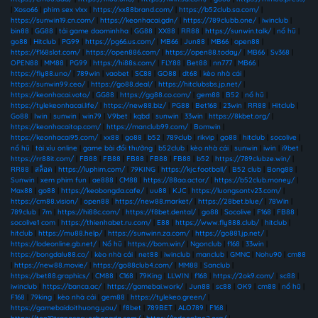
|
Xoso66
|
phim sex vlxx
|
https://xx88brand.com/
|
https://b52club.sa.com/
|
https://sunwin19.cn.com/
|
https://keonhacai.gdn/
|
https://789clubb.one/
|
iwinclub
|
bin88
|
GG88
|
tải game daominhha
|
GG88
|
XX88
|
RR88
|
https://sunwin.talk/
|
nổ hũ
|
go88
|
Hitclub
|
PG99
|
https://pg66.us.com/
|
MB66
|
Jun88
|
MB66
|
open88
|
https://f168slot.com/
|
https://open886.com/
|
https://open88.today/
|
MB66
|
Sv368
|
OPEN88
|
MM88
|
PG99
|
https://hi88s.com/
|
FLY88
|
Bet88
|
nn777
|
MB66
|
https://fly88.uno/
|
789win
|
vaobet
|
SC88
|
GO88
|
dt68
|
kèo nhà cái
|
https://sunwin99.ceo/
|
https://go88.deal/
|
https://hitclubsbs.jp.net/
|
https://keonhacai.voto/
|
GG88
|
https://gg88.co.com/
|
gem88
|
B52
|
nổ hũ
|
https://tylekeonhacai.life/
|
https://new88.biz/
|
PG88
|
Bet168
|
23win
|
RR88
|
Hitclub
|
Go88
|
Iwin
|
sunwin
|
win79
|
V9bet
|
kqbd
|
sunwin
|
33win
|
https://8kbet.org/
|
https://keonhacaitop.com/
|
https://manclub99.com/
|
Bomwin
|
https://keonhacai95.com/
|
xx88
|
go88
|
b52
|
789club
|
rikvip
|
go88
|
hitclub
|
socolive
|
nổ hũ
|
tài xỉu online
|
game bài đổi thưởng
|
b52club
|
kèo nhà cái
|
sunwin
|
iwin
|
i9bet
|
https://rr88it.com/
|
FB88
|
FB88
|
FB88
|
FB88
|
FB88
|
b52
|
https://789clubze.win/
|
RR88
|
สล็อต
|
https://luphim.com/
|
79KING
|
https://kjc.football/
|
B52 club
|
Bong88
|
Sunwin
|
xem phim fun
|
ae888
|
CM88
|
https://88aa.actor/
|
https://b52club.money/
|
Max88
|
go88
|
https://keobongda.cafe/
|
uu88
|
KJC
|
https://luongsontv23.com/
|
https://cm88.vision/
|
open88
|
https://new88.market/
|
https://28bet.blue/
|
78Win
|
789club
|
7m
|
https://hi88c.com/
|
https://f8bet.dental/
|
go88
|
Socolive
|
F168
|
FB88
|
socolive1 com
|
https://thienhabet.ru.com/
|
E88
|
https://www.fly888.club/
|
hitclub
|
hitclub
|
https://mu88.help/
|
https://sunwinn.za.com/
|
https://go881.jp.net/
|
https://lodeonline.gb.net/
|
Nổ hũ
|
https://bom.win/
|
Ngonclub
|
f168
|
33win
|
https://bongdalu88.co/
|
kèo nhà cái
|
net88
|
iwinclub
|
manclub
|
GMNC
|
Nohu90
|
cm88
|
https://new88.movie/
|
https://go88club4.com/
|
MM88
|
Sanclub
|
https://bet88.graphics/
|
CM88
|
C168
|
79King
|
LLWIN
|
f168
|
https://2ok9.com/
|
sc88
|
iwinclub
|
https://banca.ac/
|
https://gamebai.work/
|
Jun88
|
sc88
|
OK9
|
cm88
|
nổ hũ
|
F168
|
79king
|
kèo nhà cái
|
gem88
|
https://tylekeo.green/
|
https://gamebaidoithuong.you/
|
f8bet
|
789BET
|
ALO789
|
F168
|