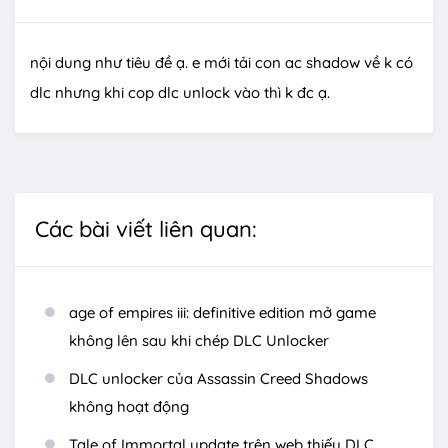
nội dung như tiêu đề ạ. e mới tải con ac shadow về k có
dlc nhưng khi cop dlc unlock vào thì k đc ạ.
Các bài viết liên quan:
age of empires iii: definitive edition mở game
không lên sau khi chép DLC Unlocker
DLC unlocker của Assassin Creed Shadows
không hoạt động
Tale of Immortal update trên web thiếu DLC