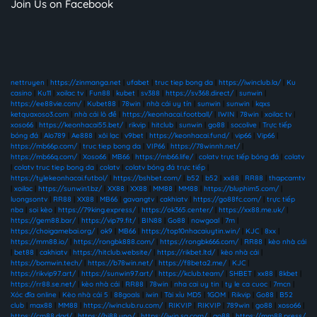
Join Us on Facebook
nettruyen
|
https://zinmanga.net
|
ufabet
|
truc tiep bong da
|
https://iwinclub.la/
|
Ku
casino
|
Ku11
|
xoilac tv
|
Fun88
|
kubet
|
sv388
|
https://sv368.direct/
|
sunwin
|
https://ee88vie.com/
|
Kubet88
|
78win
|
nhà cái uy tín
|
sunwin
|
sunwin
|
kqxs
ketquaxoso3.com
|
nhà cái lô đề
|
https://keonhacai.football/
|
IWIN
|
78win
|
xoilac tv
|
xoso66
|
https://keonhacai55.bet/
|
rikvip
|
hitclub
|
sunwin
|
go88
|
socolive
|
Trực tiếp
bóng đá
|
Alo789
|
Ae888
|
xôi lạc
|
v9bet
|
https://keonhacai.fund/
|
vip66
|
Vip66
|
https://mb66p.com/
|
truc tiep bong da
|
VIP66
|
https://78winnh.net/
|
https://mb66q.com/
|
Xoso66
|
MB66
|
https://mb66.life/
|
colatv trực tiếp bóng đá
|
colatv
|
colatv truc tiep bong da
|
colatv
|
colatv bóng đá trực tiếp
|
https://tylekeonhacai.futbol/
|
https://bshbet.com/
|
b52
|
b52
|
xx88
|
RR88
|
thapcamtv
|
xoilac
|
https://sunwin1.bz/
|
XX88
|
XX88
|
MM88
|
MM88
|
https://bluphim5.com/
|
luongsontv
|
RR88
|
XX88
|
MB66
|
gavangtv
|
cakhiatv
|
https://go88fc.com/
|
trực tiếp
nba
|
soi kèo
|
https://79king.express/
|
https://ok365.center/
|
https://xx88.me.uk/
|
https://gem88.bar/
|
https://vip79.fit/
|
BIN88
|
Go88
|
nowgoal
|
7m
|
https://choigamebai.org/
|
ok9
|
MB66
|
https://top10nhacaiuytin.win/
|
KJC
|
8xx
|
https://mm88.io/
|
https://rongbk888.com/
|
https://rongbk666.com/
|
RR88
|
kèo nhà cái
|
bet88
|
cakhiatv
|
https://hitclub.website/
|
https://rikbet.ltd/
|
kèo nhà cái
|
https://bomwin.tech/
|
https://b78win.net/
|
https://f8beta2.me/
|
KJC
|
https://rikvip97.art/
|
https://sunwin97.art/
|
https://kclub.team/
|
SHBET
|
xx88
|
8kbet
|
https://rr88.se.net/
|
kèo nhà cái
|
RR88
|
78win
|
nha cai uy tin
|
ty le ca cuoc
|
7mcn
|
Xóc đĩa online
|
Kèo nhà cái 5
|
88goals
|
iwin
|
Tài xỉu MD5
|
1GOM
|
Rikvip
|
Go88
|
B52
club
|
max88
|
MM88
|
https://iwinclub.ru.com/
|
RIKVIP
|
RIKVIP
|
789win
|
go88
|
xoso66
|
https://cm88.dad/
|
https://hi88.uno/
|
https://iwin.sa.com/
|
go88
|
https://mm88.press/