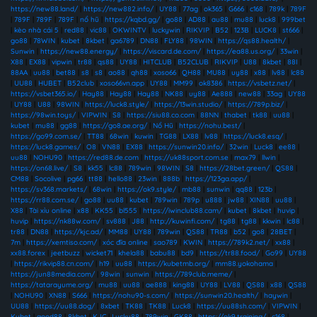
https://new88.land/
|
https://new882.info/
|
UY88
|
77ag
|
ok365
|
G666
|
c168
|
789k
|
789F
|
789F
|
789F
|
789F
|
nổ hũ
|
https://kqbd.gg/
|
go88
|
AD88
|
au88
|
mu88
|
luck8
|
999bet
|
kèo nhà cái 5
|
red88
|
vic88
|
OKWINTV
|
luckywin
|
RIKVIP
|
B52
|
123B
|
LUCK8
|
st666
|
go88
|
78WIN
|
kubet
|
8kbet
|
ga6789
|
DN88
|
FLY88
|
98WIN
|
https://qs88.health/
|
Sunwin
|
https://new88.energy/
|
https://viscard.de.com/
|
https://ea88.us.org/
|
33win
|
X88
|
EX88
|
vipwin
|
tr88
|
qs88
|
UY88
|
HITCLUB
|
B52CLUB
|
RIKVIP
|
U88
|
8kbet
|
88I
|
88AA
|
uu88
|
bet88
|
s8
|
s8
|
ao88
|
qh88
|
xoso66
|
QH88
|
MU88
|
uy88
|
x88
|
lv88
|
lc88
|
UU88
|
HUBET
|
B52club
|
xoso66vn.app
|
UY88
|
MM99
|
ok8386
|
https://vsbetz.net/
|
https://vsbet365.io/
|
Hay88
|
Hay88
|
Hay88
|
NK88
|
uy88
|
Ae888
|
new88
|
33ag
|
UY88
|
UY88
|
U88
|
98WIN
|
https://luck8.style/
|
https://13win.studio/
|
https://789p.biz/
|
https://98win.toys/
|
VIPWIN
|
S8
|
https://siu88.co.com
|
88NN
|
thabet
|
tk88
|
uu88
|
kubet
|
mu88
|
gg88
|
https://go8.ae.org/
|
Nổ Hũ
|
https://nohu.best/
|
https://go99.com.se/
|
TT88
|
68win
|
kuwin
|
TG88
|
LX88
|
lv88
|
https://luck8.esq/
|
https://luck8.games/
|
O8
|
VN88
|
EX88
|
https://sunwin20.info/
|
32win
|
Luck8
|
ee88
|
uu88
|
NOHU90
|
https://red88.de.com
|
https://uk88sport.com.se
|
max79
|
llwin
|
https://on68.live/
|
S8
|
kk55
|
lc88
|
789win
|
98WIN
|
S8
|
https://28bet.green/
|
QS88
|
CM88
|
Socolive
|
pg66
|
tt88
|
hello88
|
23win
|
888b
|
https://123ga.app/
|
https://sv368.markets/
|
68win
|
https://ok9.style/
|
mb88
|
sunwin
|
qq88
|
123b
|
https://rr88.com.se/
|
go88
|
uu88
|
kubet
|
789win
|
789p
|
u888
|
jw88
|
XIN88
|
uu88
|
X88
|
Tài xỉu online
|
x88
|
KK55
|
bl555
|
https://iwinclub88.cam/
|
kubet
|
8kbet
|
huvip
|
huvip
|
https://nk88w.com/
|
sv888
|
J88
|
http://kuwinfi.com/
|
tg88
|
tg88
|
kkwin
|
lc88
|
tr88
|
DN88
|
https://kjc.ad/
|
MM88
|
UY88
|
789win
|
QS88
|
TR88
|
b52
|
go8
|
28BET
|
7m
|
https://xemtiso.com/
|
xóc đĩa online
|
sao789
|
KWIN
|
https://789k2.net/
|
xx88
|
xx88.forex
|
jeetbuzz
|
wicket71
|
khela88
|
babu88
|
bd9
|
https://tr88.food/
|
Go99
|
UY88
|
https://rikvip88.cn.com/
|
h19
|
uu88
|
https://kubetmb.org/
|
mm88.yokohama
|
https://jun88media.com/
|
98win
|
sunwin
|
https://789club.meme/
|
https://tatarayume.org/
|
mu88
|
uu88
|
ae888
|
king88
|
UY88
|
LV88
|
QS88
|
x88
|
QS88
|
NOHU90
|
XN88
|
S666
|
https://nohu90-s.com/
|
https://sunwin20.health/
|
haywin
|
UU88
|
https://uu88.dog/
|
8xbet
|
TK88
|
TK88
|
Luck8
|
https://uu88sh.com/
|
VIPWIN
|
Kubet
|
good88
|
8kbet
|
KJC
|
Lucky88
|
789win
|
GK88
|
https://ok9.training/
|
c168
|