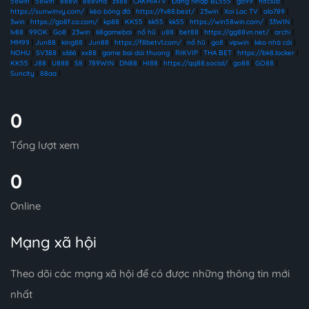
58win
|
58win
|
888vi
|
888vnd
|
zx88
|
CAKHIATV
|
Đăng Nhập BL555
|
go99
|
hitclub
|
https://sunwinvy.com/
|
kèo bóng đá
|
https://fv88.best/
|
23win
|
Xoi Lac TV
|
alo789
|
3win
|
https://go8f.co.com/
|
kp88
|
KK55
|
kk55
|
kk55
|
https://win58win.com/
|
33WIN
|
lv88
|
99OK
|
Go8
|
23win
|
68gamebai
|
nổ hũ
|
u88
|
bet88
|
https://gg88vn.net/
|
archi
|
MM99
|
Jun88
|
king88
|
Jun88
|
https://f8betv1.com/
|
nổ hũ
|
go8
|
vipwin
|
kèo nhà cái
|
NOHU
|
SV388
|
s666
|
xx88
|
game bai doi thuong
|
RIKVIP
|
THA BET
|
https://bk8.locker
|
KK55
|
J88
|
U888
|
S8
|
789WIN
|
DN88
|
HI88
|
https://qq88.social/
|
go88
|
GO88
|
Suncity
|
88aa
|
0
Tổng lượt xem
0
Online
Mạng xã hội
Theo dõi các mạng xã hội để có được những thông tin mới
nhất