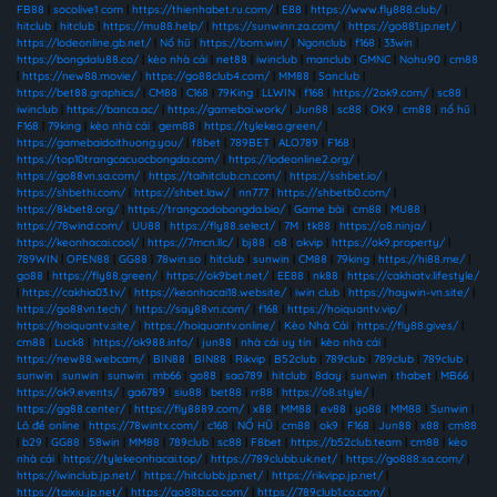
FB88
|
socolive1 com
|
https://thienhabet.ru.com/
|
E88
|
https://www.fly888.club/
|
hitclub
|
hitclub
|
https://mu88.help/
|
https://sunwinn.za.com/
|
https://go881.jp.net/
|
https://lodeonline.gb.net/
|
Nổ hũ
|
https://bom.win/
|
Ngonclub
|
f168
|
33win
|
https://bongdalu88.co/
|
kèo nhà cái
|
net88
|
iwinclub
|
manclub
|
GMNC
|
Nohu90
|
cm88
|
https://new88.movie/
|
https://go88club4.com/
|
MM88
|
Sanclub
|
https://bet88.graphics/
|
CM88
|
C168
|
79King
|
LLWIN
|
f168
|
https://2ok9.com/
|
sc88
|
iwinclub
|
https://banca.ac/
|
https://gamebai.work/
|
Jun88
|
sc88
|
OK9
|
cm88
|
nổ hũ
|
F168
|
79king
|
kèo nhà cái
|
gem88
|
https://tylekeo.green/
|
https://gamebaidoithuong.you/
|
f8bet
|
789BET
|
ALO789
|
F168
|
https://top10trangcacuocbongda.com/
|
https://lodeonline2.org/
|
https://go88vn.sa.com/
|
https://taihitclub.cn.com/
|
https://sshbet.io/
|
https://shbethi.com/
|
https://shbet.law/
|
nn777
|
https://shbetb0.com/
|
https://8kbet8.org/
|
https://trangcadobongda.bio/
|
Game bài
|
cm88
|
MU88
|
https://78wind.com/
|
UU88
|
https://fly88.select/
|
7M
|
tk88
|
https://o8.ninja/
|
https://keonhacai.cool/
|
https://7mcn.llc/
|
bj88
|
o8
|
okvip
|
https://ok9.property/
|
789WIN
|
OPEN88
|
GG88
|
78win.so
|
hitclub
|
sunwin
|
CM88
|
79king
|
https://hi88.me/
|
go88
|
https://fly88.green/
|
https://ok9bet.net/
|
EE88
|
nk88
|
https://cakhiatv.lifestyle/
|
https://cakhia03.tv/
|
https://keonhacai18.website/
|
iwin club
|
https://haywin-vn.site/
|
https://go88vn.tech/
|
https://say88vn.com/
|
f168
|
https://hoiquantv.vip/
|
https://hoiquantv.site/
|
https://hoiquantv.online/
|
Kèo Nhà Cái
|
https://fly88.gives/
|
cm88
|
Luck8
|
https://ok988.info/
|
jun88
|
nhà cái uy tín
|
kèo nhà cái
|
https://new88.webcam/
|
BIN88
|
BIN88
|
Rikvip
|
B52club
|
789club
|
789club
|
789club
|
sunwin
|
sunwin
|
sunwin
|
mb66
|
go88
|
sao789
|
hitclub
|
8day
|
sunwin
|
thabet
|
MB66
|
https://ok9.events/
|
ga6789
|
siu88
|
bet88
|
rr88
|
https://o8.style/
|
https://gg88.center/
|
https://fly8889.com/
|
x88
|
MM88
|
ev88
|
yo88
|
MM88
|
Sunwin
|
Lô đề online
|
https://78wintx.com/
|
c168
|
NỔ HŨ
|
cm88
|
ok9
|
F168
|
Jun88
|
x88
|
cm88
|
b29
|
GG88
|
58win
|
MM88
|
789club
|
sc88
|
F8bet
|
https://b52club.team
|
cm88
|
kèo
nhà cái
|
https://tylekeonhacai.top/
|
https://789clubb.uk.net/
|
https://go888.sa.com/
|
https://iwinclub.jp.net/
|
https://hitclubb.jp.net/
|
https://rikvipp.jp.net/
|
https://taixiu.jp.net/
|
https://go88b.co.com/
|
https://789club1.co.com/
|