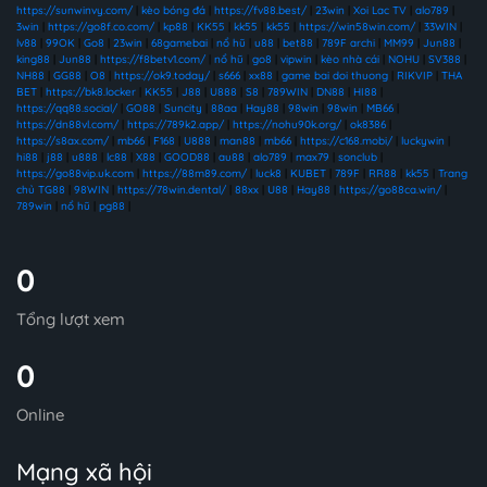
https://sunwinvy.com/
|
kèo bóng đá
|
https://fv88.best/
|
23win
|
Xoi Lac TV
|
alo789
|
3win
|
https://go8f.co.com/
|
kp88
|
KK55
|
kk55
|
kk55
|
https://win58win.com/
|
33WIN
|
lv88
|
99OK
|
Go8
|
23win
|
68gamebai
|
nổ hũ
|
u88
|
bet88
|
789F archi
|
MM99
|
Jun88
|
king88
|
Jun88
|
https://f8betv1.com/
|
nổ hũ
|
go8
|
vipwin
|
kèo nhà cái
|
NOHU
|
SV388
|
NH88
|
GG88
|
O8
|
https://ok9.today/
|
s666
|
xx88
|
game bai doi thuong
|
RIKVIP
|
THA
BET
|
https://bk8.locker
|
KK55
|
J88
|
U888
|
S8
|
789WIN
|
DN88
|
HI88
|
https://qq88.social/
|
GO88
|
Suncity
|
88aa
|
Hay88
|
98win
|
98win
|
MB66
|
https://dn88vl.com/
|
https://789k2.app/
|
https://nohu90k.org/
|
ok8386
|
https://s8ax.com/
|
mb66
|
F168
|
U888
|
man88
|
mb66
|
https://c168.mobi/
|
luckywin
|
hi88
|
j88
|
u888
|
lc88
|
X88
|
GOOD88
|
au88
|
alo789
|
max79
|
sonclub
|
https://go88vip.uk.com
|
https://88m89.com/
|
luck8
|
KUBET
|
789F
|
RR88
|
kk55
|
Trang
chủ TG88
|
98WIN
|
https://78win.dental/
|
88xx
|
U88
|
Hay88
|
https://go88ca.win/
|
789win
|
nổ hũ
|
pg88
|
0
Tổng lượt xem
0
Online
Mạng xã hội