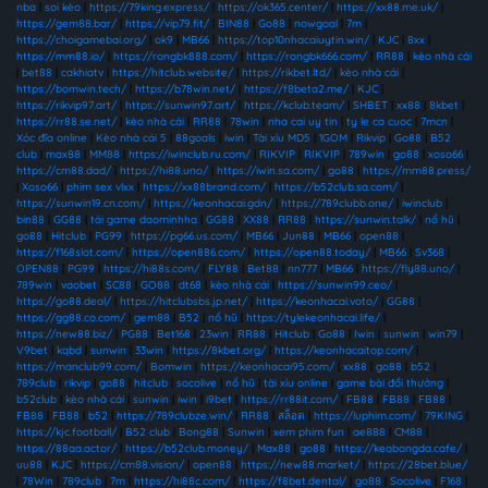
nba
|
soi kèo
|
https://79king.express/
|
https://ok365.center/
|
https://xx88.me.uk/
|
https://gem88.bar/
|
https://vip79.fit/
|
BIN88
|
Go88
|
nowgoal
|
7m
|
https://choigamebai.org/
|
ok9
|
MB66
|
https://top10nhacaiuytin.win/
|
KJC
|
8xx
|
https://mm88.io/
|
https://rongbk888.com/
|
https://rongbk666.com/
|
RR88
|
kèo nhà cái
|
bet88
|
cakhiatv
|
https://hitclub.website/
|
https://rikbet.ltd/
|
kèo nhà cái
|
https://bomwin.tech/
|
https://b78win.net/
|
https://f8beta2.me/
|
KJC
|
https://rikvip97.art/
|
https://sunwin97.art/
|
https://kclub.team/
|
SHBET
|
xx88
|
8kbet
|
https://rr88.se.net/
|
kèo nhà cái
|
RR88
|
78win
|
nha cai uy tin
|
ty le ca cuoc
|
7mcn
|
Xóc đĩa online
|
Kèo nhà cái 5
|
88goals
|
iwin
|
Tài xỉu MD5
|
1GOM
|
Rikvip
|
Go88
|
B52
club
|
max88
|
MM88
|
https://iwinclub.ru.com/
|
RIKVIP
|
RIKVIP
|
789win
|
go88
|
xoso66
|
https://cm88.dad/
|
https://hi88.uno/
|
https://iwin.sa.com/
|
go88
|
https://mm88.press/
|
Xoso66
|
phim sex vlxx
|
https://xx88brand.com/
|
https://b52club.sa.com/
|
https://sunwin19.cn.com/
|
https://keonhacai.gdn/
|
https://789clubb.one/
|
iwinclub
|
bin88
|
GG88
|
tải game daominhha
|
GG88
|
XX88
|
RR88
|
https://sunwin.talk/
|
nổ hũ
|
go88
|
Hitclub
|
PG99
|
https://pg66.us.com/
|
MB66
|
Jun88
|
MB66
|
open88
|
https://f168slot.com/
|
https://open886.com/
|
https://open88.today/
|
MB66
|
Sv368
|
OPEN88
|
PG99
|
https://hi88s.com/
|
FLY88
|
Bet88
|
nn777
|
MB66
|
https://fly88.uno/
|
789win
|
vaobet
|
SC88
|
GO88
|
dt68
|
kèo nhà cái
|
https://sunwin99.ceo/
|
https://go88.deal/
|
https://hitclubsbs.jp.net/
|
https://keonhacai.voto/
|
GG88
|
https://gg88.co.com/
|
gem88
|
B52
|
nổ hũ
|
https://tylekeonhacai.life/
|
https://new88.biz/
|
PG88
|
Bet168
|
23win
|
RR88
|
Hitclub
|
Go88
|
Iwin
|
sunwin
|
win79
|
V9bet
|
kqbd
|
sunwin
|
33win
|
https://8kbet.org/
|
https://keonhacaitop.com/
|
https://manclub99.com/
|
Bomwin
|
https://keonhacai95.com/
|
xx88
|
go88
|
b52
|
789club
|
rikvip
|
go88
|
hitclub
|
socolive
|
nổ hũ
|
tài xỉu online
|
game bài đổi thưởng
|
b52club
|
kèo nhà cái
|
sunwin
|
iwin
|
i9bet
|
https://rr88it.com/
|
FB88
|
FB88
|
FB88
|
FB88
|
FB88
|
b52
|
https://789clubze.win/
|
RR88
|
สล็อต
|
https://luphim.com/
|
79KING
|
https://kjc.football/
|
B52 club
|
Bong88
|
Sunwin
|
xem phim fun
|
ae888
|
CM88
|
https://88aa.actor/
|
https://b52club.money/
|
Max88
|
go88
|
https://keobongda.cafe/
|
uu88
|
KJC
|
https://cm88.vision/
|
open88
|
https://new88.market/
|
https://28bet.blue/
|
78Win
|
789club
|
7m
|
https://hi88c.com/
|
https://f8bet.dental/
|
go88
|
Socolive
|
F168
|