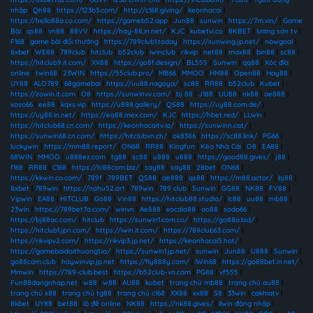
nhập
|
Qh88
|
https://123b3.com/
|
http://c168.giving/
|
keonhacai
|
https://hello88a.co.com/
|
https://gameb52.app
|
Jun88
|
sunwin
|
https://7m.vin/
|
Game
Bài
|
qs88
|
vn88
|
88VV
|
https://hay-88.in.net/
|
KJC
|
kubetvi.co
|
8KBET
|
lương sơn tv
|
F168
|
game bài đổi thưởng
|
https://789club1.today
|
https://sunwing.jp.net/
|
nowgoal
|
8xbet
|
WE88
|
789club
|
hitclub
|
b52club
|
iwinclub
|
rikvip
|
net88
|
max88
|
bin88
|
sc88
|
https://hitclub9.it.com/
|
XX88
|
https://go8f.design/
|
BL555
|
Sunwin
|
qq88
|
Xóc đĩa
online
|
twin68
|
23WIN
|
https://55club.pro/
|
MB66
|
MMOO
|
HM88
|
Open88
|
Hay88
|
UY88
|
ALO789
|
68gamebai
|
https://uu88.nagoya/
|
sc88
|
RR88
|
b52club
|
Kubet
|
https://zowin.it.com
|
O8
|
https://sunwinvv.com/
|
bj 88
|
J188
|
UU88
|
nk88
|
ae888
|
xoso66
|
ee88
|
kqxs.vip
|
https://u888.gallery/
|
QS88
|
https://uy88.com.de/
|
https://uy88.in.net/
|
https://ea88.mex.com/
|
KJC
|
https://hbet.red/
|
LLwin
|
https://hitclub68.cn.com/
|
https://keonhacaitv.io/
|
https://sunwinn.cat/
|
https://sunwin68.cn.com/
|
https://hitclubvn.ch/
|
ok8386
|
https://sc88.link/
|
PG66
|
luckywin
|
https://mm88.report/
|
ON68
|
RR88
|
Kingfun
|
Kèo Nhà Cái
|
O8
|
EA88
|
68WIN
|
MMOO
|
u888ez.com
|
tg88
|
sc88
|
u888
|
u888
|
https://good88.gives/
|
j88
|
f168
|
RR88
|
C168
|
https://hi88com.biz/
|
say88
|
say88
|
28bet
|
ON68
|
https://kkwin.co.com/
|
789f
|
789BET
|
QS88
|
ae888
|
qs88
|
https://m88.actor/
|
bj88
|
8xbet
|
789win
|
https://nohu52.art
|
789win
|
789 club
|
Sunwin
|
GG88
|
NK88
|
FV88
|
Vipwin
|
EA88
|
HITCLUB
|
Go88
|
Vin88
|
https://hitclub88.studio/
|
lc88
|
uu88
|
mb88
|
23win
|
https://789bet7a.com/
|
winvn
|
Ae888
|
xocdia88
|
ao88
|
sodo66
|
https://bj88ac.com/
|
hitclub
|
https://sunwin1.com.co/
|
https://go88a.bid/
|
https://hitclub1.jpn.com/
|
https://iwin.it.com/
|
https://789club63.com/
|
https://rikvipv2.com/
|
https://rikvip3.jp.net/
|
https://keonhacai5.hot/
|
https://gamebaidoithuong1.io/
|
https://sunwin1.jp.net/
|
sunwin
|
Jun88
|
U888
|
Sunwin
|
go88com.club
|
haywinvip.jp.net
|
https://fly888y.com/
|
iWin68
|
https://go88bet.in.net/
|
Mmwin
|
https://789-club.best
|
https://b52club-vn.com
|
PG88
|
vf555
|
Fun88dangnhap.net
|
w88
|
w88
|
AU88
|
kubet
|
trang chủ mb88
|
trang chủ au88
|
trang chủ x88
|
trang chủ tg88
|
trang chủ c168
|
XX88
|
xx88
|
S8
|
33win
|
cakhiatv
|
8kbet
|
UY88
|
bet88
|
lô đề online
|
NK88
|
https://nk88.gives/
|
llwin đăng nhập
|