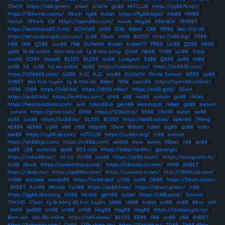
33WIN
|
https://x88.green/
|
shbet
|
LLWIN
|
go88
|
HITCLUB
|
https://qq8876.net/
|
https://789win8.casino/
|
98win
|
tg88
|
kubet
|
https://fly88.legal/
|
mb88
|
MM88
|
hitclub
|
789win
|
O8
|
https://open88ss.com/
|
kuwin
|
Hay88
|
888NEW
|
789BET
|
https://keonhacai55.fund/
|
BONG88
|
xn88
|
123b
|
8kbet
|
C168
|
RR88
|
kèo nhà cái
|
https://ketquabongda.com.mx/
|
Lc88
|
33win
|
vn88
|
BL555
|
https://x88.ing/
|
TR88
|
hi88
|
f168
|
QS88
|
Jun88
|
f168
|
SUNWIN
|
Kubet
|
Kubet77
|
TR88
|
UU88
|
QS88
|
NK88
|
gk88
|
lô đề online
|
Kèo nhà cái
|
tỷ lệ kèo bóng
|
QS88
|
NK88
|
TR88
|
UU88
|
7club
|
sun88
|
GO99
|
Xoso66
|
BL555
|
BL555
|
ao88
|
Luckywin
|
EA88
|
QS88
|
jw88
|
ml88
|
qs88
|
S8
|
sc88
|
tai xiu online
|
vip88
|
https://cakhiatvzz.tv/
|
https://ee8838.com/
|
https://123b888.com/
|
GG88
|
KJC
|
KJC
|
ww88
|
SUNWIN
|
Tài xỉu Sunwin
|
bl555
|
uu88
|
SHBET
|
kèo trực tuyến
|
tỷ lệ nhà cái
|
8kbet
|
789k
|
open88
|
https://open88v.online/
|
VIP66
|
XX88
|
https://lv88.ltd/
|
https://dh88.video/
|
https://sx88.gold/
|
32win
|
https://qs881.ink/
|
https://ev99.eu.com/
|
qh88
|
x88
|
mu88
|
sunwin
|
go88
|
rikbet
|
https://keonhacaivnic.com/
|
iwin
|
taixiu88.io
|
gem88
|
keonhacai
|
rikbet
|
go88
|
sunwin
|
sunwin
|
https://gmnc.club/
|
EE88
|
https://123bett.io/
|
EE88
|
33WIN
|
kubet
|
au88
|
au88
|
Luck8
|
https://luck8.so/
|
BL555
|
BL555
|
https://kp88.social/
|
open88
|
79king
|
AE888
|
AE888
|
uy88
|
x88
|
z188
|
daga88
|
33win
|
188bet
|
fabet
|
big88
|
go88
|
nohu
|
bet88
|
https://uy88.de.com/
|
HITCLUB
|
https://uu88n.org/
|
tr88
|
sunwin
|
https://qh88kyc.com/
|
https://rr886j.com/
|
ae888
|
mcw
|
kuwin
|
88bet
|
x88
|
ao88
|
qq88
|
J88
|
sumclub
|
go88
|
B52 club
|
https://shbet.health/
|
gavangtv
|
https://vnew88.net/
|
nổ hũ
|
FLY88
|
mu88
|
https://qs88.team/
|
https://luongsontv.llc/
|
hz88
|
68win
|
https://soikeonhacai.one/
|
https://hitcluba.cn.com/
|
XX88
|
8XBET
|
https://rikvip.mx/
|
https://go88hv.com/
|
https://sunwinn.in.net/
|
http://7899club.com/
|
VN168
|
socolive
|
xocdia88
|
https://luck8.dad
|
LV88
|
ao88
|
DN88
|
https://58win.autos/
|
8XBET
|
Fun88
|
Hitclub
|
Fun88
|
https://qs88.free/
|
https://vipwin.green/
|
rr88
|
https://gg88.directory
|
GG88
|
hitclub
|
gem88
|
kubet
|
https://c168.zone/
|
Sunwin
|
79KING
|
23win
|
tỷ lệ bóng đá trực tuyến
|
U888
|
U888
|
hubet
|
ee88
|
ao88
|
88vv
|
x88
|
dn88
|
ga888
|
vn168
|
vn168
|
vn168
|
Hay88
|
Hay88
|
Hay88
|
https://nhacaiuytin.ro/
|
Bom win
|
xóc đĩa online
|
https://ok9.show/
|
BL555
|
EE88
|
f168
|
uu88
|
c168
|
8XBET
|
https://8xbettaz.com/
|
Go99
|
123b chính chủ
|
https://91clubb.in/
|
TG88
|
Tg88 đăng