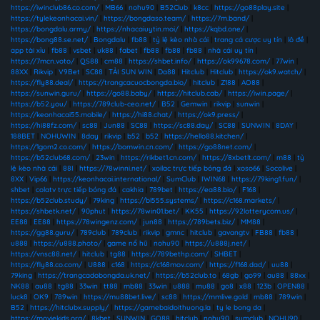
https://iwinclub86.co.com/
|
MB66
|
nohu90
|
B52Club
|
k8cc
|
https://go88play.site
|
https://tylekeonhacai.vin/
|
https://bongdaso.team/
|
https://7m.band/
|
https://bongdalu.army/
|
https://nhacaiuytin.moi/
|
https://kqbd.one/
|
https://bong88.se.net/
|
Bongdalu
|
fb88
|
tỷ lệ kèo nhà cái
|
trang cá cược uy tín
|
lô đề
|
app tài xỉu
|
fb88
|
vsbet
|
uk88
|
fabet
|
fb88
|
fb88
|
fb88
|
nhà cái uy tín
|
https://7mcn.voto/
|
QS88
|
cm88
|
https://shbet.info/
|
https://ok99678.com/
|
77win
|
88XX
|
Rikvip
|
V9Bet
|
SC88
|
TẢI SUN WIN
|
Da88
|
Hitclub
|
Hitclub
|
https://ok9.watch/
|
https://fly88.deal/
|
https://trangcacuocbongda.bio/
|
hitclub
|
Z188
|
AO88
|
https://sunwin.guru/
|
https://go88.baby/
|
https://hitclub.cab/
|
https://iwin.page/
|
https://b52.you/
|
https://789club-ceo.net/
|
B52
|
Gemwin
|
rikvip
|
sunwin
|
https://keonhacai55.mobile/
|
https://hi88.chat/
|
https://ok9.press/
|
https://hi88fz.com/
|
sc88
|
Jun88
|
SC88
|
https://sc88.day/
|
SC88
|
SUNWIN
|
8DAY
|
188BET
|
NOHUWIN
|
8day
|
rikvip
|
b52
|
b52
|
https://hello88.kitchen/
|
https://1gom2.co.com/
|
https://bomwin.cn.com/
|
https://go88net.com/
|
https://b52club68.com/
|
23win
|
https://rikbet1.cn.com/
|
https://8xbetlt.com/
|
m88
|
tỷ
lệ kèo nhà cái
|
88I
|
https://78winni.net/
|
xoilac trực tiếp bóng đá
|
xoso66
|
Socolive
|
8XX
|
Vip66
|
https://keonhacai.international/
|
SumClub
|
IWIN68
|
https://79king1.fun/
|
shbet
|
colatv trực tiếp bóng đá
|
cakhia
|
789bet
|
https://ea88.bio/
|
F168
|
https://b52club.study/
|
79king
|
https://bl555.systems/
|
https://c168.markets/
|
https://shbetk.net/
|
90phut
|
https://78win01.bet/
|
KK55
|
https://92lotterycom.us/
|
EE88
|
EE88
|
https://78wingenz.com/
|
jun88
|
https://789bets.biz/
|
MM88
|
https://gg88.guru/
|
789club
|
789club
|
rikvip
|
gmnc
|
hitclub
|
gavangtv
|
FB88
|
fb88
|
u888
|
https://u888.photo/
|
game nổ hũ
|
nohu90
|
https://u888j.net/
|
https://vnsc88.net/
|
hitclub
|
tg88
|
https://789bethp.com/
|
SHBET
|
https://fly88.co.com/
|
U888
|
c168
|
https://c168mov.com/
|
https://f168.dad/
|
uu88
|
79king
|
https://trangcadobongda.uk.net/
|
https://b52club.to
|
68gb
|
go99
|
au88
|
88xx
|
NK88
|
au88
|
tg88
|
33win
|
tt88
|
mb88
|
33win
|
u888
|
mu88
|
go8
|
x88
|
123b
|
OPEN88
|
luck8
|
OK9
|
789win
|
https://mu88bet.live/
|
sc88
|
https://mmlive.gold
|
mb88
|
789win
|
B52
|
https://hitclubx.supply/
|
https://gamebaidoithuong.la
|
ty le bong da
|
https://moviekids.org/
|
8kbet
|
SUNWIN
|
GO88
|
hitclub
|
nohu90
|
sumclub
|
NOHU90
|