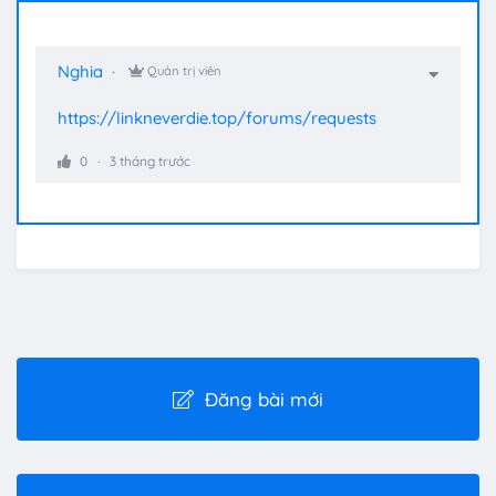
Nghia
Quản trị viên
https://linkneverdie.top/forums/requests
0
3 tháng trước
Đăng bài mới