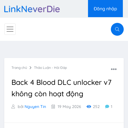
Đăng nhập
Trang chủ
Thảo Luận - Hỏi Đáp
Back 4 Blood DLC unlocker v7
không còn hoạt động
bởi
Nguyen Tin
19 May 2026
252
1