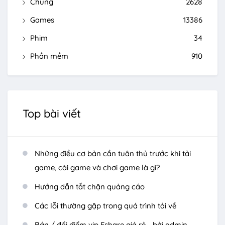
Chung
2628
Games
13386
Phim
34
Phần mềm
910
Top bài viết
Những điều cơ bản cần tuân thủ trước khi tải
game, cài game và chơi game là gì?
Hướng dẫn tắt chặn quảng cáo
Các lỗi thường gặp trong quá trình tải về
Bán / đổi điểm vip Fshare giá rẻ - bởi admin