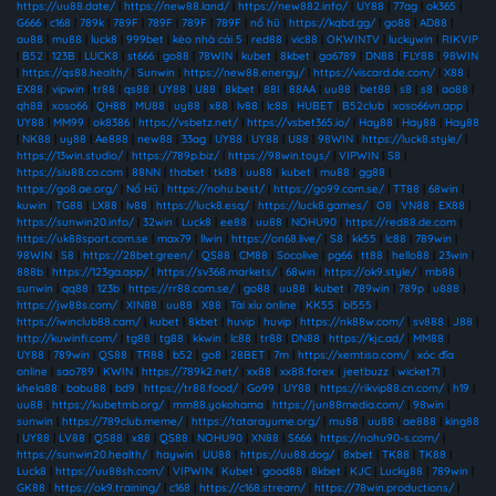
https://uu88.date/
|
https://new88.land/
|
https://new882.info/
|
UY88
|
77ag
|
ok365
|
G666
|
c168
|
789k
|
789F
|
789F
|
789F
|
789F
|
nổ hũ
|
https://kqbd.gg/
|
go88
|
AD88
|
au88
|
mu88
|
luck8
|
999bet
|
kèo nhà cái 5
|
red88
|
vic88
|
OKWINTV
|
luckywin
|
RIKVIP
|
B52
|
123B
|
LUCK8
|
st666
|
go88
|
78WIN
|
kubet
|
8kbet
|
ga6789
|
DN88
|
FLY88
|
98WIN
|
https://qs88.health/
|
Sunwin
|
https://new88.energy/
|
https://viscard.de.com/
|
X88
|
EX88
|
vipwin
|
tr88
|
qs88
|
UY88
|
U88
|
8kbet
|
88I
|
88AA
|
uu88
|
bet88
|
s8
|
s8
|
ao88
|
qh88
|
xoso66
|
QH88
|
MU88
|
uy88
|
x88
|
lv88
|
lc88
|
HUBET
|
B52club
|
xoso66vn.app
|
UY88
|
MM99
|
ok8386
|
https://vsbetz.net/
|
https://vsbet365.io/
|
Hay88
|
Hay88
|
Hay88
|
NK88
|
uy88
|
Ae888
|
new88
|
33ag
|
UY88
|
UY88
|
U88
|
98WIN
|
https://luck8.style/
|
https://13win.studio/
|
https://789p.biz/
|
https://98win.toys/
|
VIPWIN
|
S8
|
https://siu88.co.com
|
88NN
|
thabet
|
tk88
|
uu88
|
kubet
|
mu88
|
gg88
|
https://go8.ae.org/
|
Nổ Hũ
|
https://nohu.best/
|
https://go99.com.se/
|
TT88
|
68win
|
kuwin
|
TG88
|
LX88
|
lv88
|
https://luck8.esq/
|
https://luck8.games/
|
O8
|
VN88
|
EX88
|
https://sunwin20.info/
|
32win
|
Luck8
|
ee88
|
uu88
|
NOHU90
|
https://red88.de.com
|
https://uk88sport.com.se
|
max79
|
llwin
|
https://on68.live/
|
S8
|
kk55
|
lc88
|
789win
|
98WIN
|
S8
|
https://28bet.green/
|
QS88
|
CM88
|
Socolive
|
pg66
|
tt88
|
hello88
|
23win
|
888b
|
https://123ga.app/
|
https://sv368.markets/
|
68win
|
https://ok9.style/
|
mb88
|
sunwin
|
qq88
|
123b
|
https://rr88.com.se/
|
go88
|
uu88
|
kubet
|
789win
|
789p
|
u888
|
https://jw88s.com/
|
XIN88
|
uu88
|
X88
|
Tài xỉu online
|
KK55
|
bl555
|
https://iwinclub88.cam/
|
kubet
|
8kbet
|
huvip
|
huvip
|
https://nk88w.com/
|
sv888
|
J88
|
http://kuwinfi.com/
|
tg88
|
tg88
|
kkwin
|
lc88
|
tr88
|
DN88
|
https://kjc.ad/
|
MM88
|
UY88
|
789win
|
QS88
|
TR88
|
b52
|
go8
|
28BET
|
7m
|
https://xemtiso.com/
|
xóc đĩa
online
|
sao789
|
KWIN
|
https://789k2.net/
|
xx88
|
xx88.forex
|
jeetbuzz
|
wicket71
|
khela88
|
babu88
|
bd9
|
https://tr88.food/
|
Go99
|
UY88
|
https://rikvip88.cn.com/
|
h19
|
uu88
|
https://kubetmb.org/
|
mm88.yokohama
|
https://jun88media.com/
|
98win
|
sunwin
|
https://789club.meme/
|
https://tatarayume.org/
|
mu88
|
uu88
|
ae888
|
king88
|
UY88
|
LV88
|
QS88
|
x88
|
QS88
|
NOHU90
|
XN88
|
S666
|
https://nohu90-s.com/
|
https://sunwin20.health/
|
haywin
|
UU88
|
https://uu88.dog/
|
8xbet
|
TK88
|
TK88
|
Luck8
|
https://uu88sh.com/
|
VIPWIN
|
Kubet
|
good88
|
8kbet
|
KJC
|
Lucky88
|
789win
|
GK88
|
https://ok9.training/
|
c168
|
https://c168.stream/
|
https://78win.productions/
|