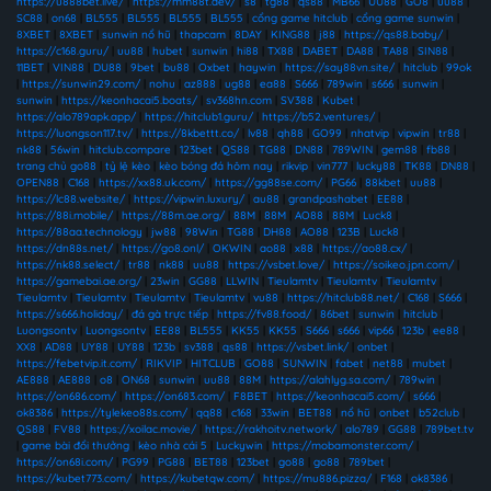
https://u888bet.live/
|
https://mm88t.dev/
|
s8
|
tg88
|
qs88
|
MB66
|
UU88
|
GO8
|
uu88
|
SC88
|
on68
|
BL555
|
BL555
|
BL555
|
BL555
|
cổng game hitclub
|
cổng game sunwin
|
8XBET
|
8XBET
|
sunwin nổ hũ
|
thapcam
|
8DAY
|
KING88
|
j88
|
https://qs88.baby/
|
https://c168.guru/
|
uu88
|
hubet
|
sunwin
|
hi88
|
TX88
|
DABET
|
DA88
|
TA88
|
SIN88
|
11BET
|
VIN88
|
DU88
|
9bet
|
bu88
|
Oxbet
|
haywin
|
https://say88vn.site/
|
hitclub
|
99ok
|
https://sunwin29.com/
|
nohu
|
az888
|
ug88
|
ea88
|
S666
|
789win
|
s666
|
sunwin
|
sunwin
|
https://keonhacai5.boats/
|
sv368hn.com
|
SV388
|
Kubet
|
https://alo789apk.app/
|
https://hitclub1.guru/
|
https://b52.ventures/
|
https://luongson117.tv/
|
https://8kbettt.co/
|
lv88
|
qh88
|
GO99
|
nhatvip
|
vipwin
|
tr88
|
nk88
|
56win
|
hitclub.compare
|
123bet
|
QS88
|
TG88
|
DN88
|
789WIN
|
gem88
|
fb88
|
trang chủ go88
|
tỷ lệ kèo
|
kèo bóng đá hôm nay
|
rikvip
|
vin777
|
lucky88
|
TK88
|
DN88
|
OPEN88
|
C168
|
https://xx88.uk.com/
|
https://gg88se.com/
|
PG66
|
88kbet
|
uu88
|
https://lc88.website/
|
https://vipwin.luxury/
|
au88
|
grandpashabet
|
EE88
|
https://88i.mobile/
|
https://88m.ae.org/
|
88M
|
88M
|
AO88
|
88M
|
Luck8
|
https://88aa.technology
|
jw88
|
98Win
|
TG88
|
DH88
|
AO88
|
123B
|
Luck8
|
https://dn88s.net/
|
https://go8.onl/
|
OKWIN
|
ao88
|
x88
|
https://ao88.cx/
|
https://nk88.select/
|
tr88
|
nk88
|
uu88
|
https://vsbet.love/
|
https://soikeo.jpn.com/
|
https://gamebai.ae.org/
|
23win
|
GG88
|
LLWIN
|
Tieulamtv
|
Tieulamtv
|
Tieulamtv
|
Tieulamtv
|
Tieulamtv
|
Tieulamtv
|
Tieulamtv
|
vu88
|
https://hitclub88.net/
|
C168
|
S666
|
https://s666.holiday/
|
đá gà trực tiếp
|
https://fv88.food/
|
86bet
|
sunwin
|
hitclub
|
Luongsontv
|
Luongsontv
|
EE88
|
BL555
|
KK55
|
KK55
|
S666
|
s666
|
vip66
|
123b
|
ee88
|
XX8
|
AD88
|
UY88
|
UY88
|
123b
|
sv388
|
qs88
|
https://vsbet.link/
|
onbet
|
https://febetvip.it.com/
|
RIKVIP
|
HITCLUB
|
GO88
|
SUNWIN
|
fabet
|
net88
|
mubet
|
AE888
|
AE888
|
o8
|
ON68
|
sunwin
|
uu88
|
88M
|
https://alahlyg.sa.com/
|
789win
|
https://on686.com/
|
https://on683.com/
|
F8BET
|
https://keonhacai5.com/
|
s666
|
ok8386
|
https://tylekeo88s.com/
|
qq88
|
c168
|
33win
|
BET88
|
nổ hũ
|
onbet
|
b52club
|
QS88
|
FV88
|
https://xoilac.movie/
|
https://rakhoitv.network/
|
alo789
|
GG88
|
789bet.tv
|
game bài đổi thưởng
|
kèo nhà cái 5
|
Luckywin
|
https://mobamonster.com/
|
https://on68i.com/
|
PG99
|
PG88
|
BET88
|
123bet
|
go88
|
go88
|
789bet
|
https://kubet773.com/
|
https://kubetqw.com/
|
https://mu886.pizza/
|
F168
|
ok8386
|