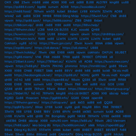
OK9
|
c168
|
23win
|
mb88
|
s666
|
AD88
|
XX8
|
xx8
|
ad88
|
BJ88
|
ALO789
|
king88
|
uu88
|
https://qs888.it.com/
|
bgd66
|
sunwin
|
AO88
|
https://xoso66a.uk.com/
|
https://nk88.food/
|
789win
|
win55
|
kubet
|
88vbet
|
LV88
|
KKWIN
|
32WIN
|
AO88
|
WinAZ
|
xx8
|
ad88
|
SC88
|
MM88
|
RR88 Đăng Nhập
|
https://33winf.fun/
|
C168
|
dn88
|
vipwin
|
http://qs88.spot/
|
https://lx886.casino/
|
Z188
|
DN88
|
8xbet
|
https://c168com.vip/
|
dn88
|
nk88
|
tt88
|
ao88
|
https://88vv.help/
|
https://789winn.click/
|
LC88
|
NHÀ CÁI BL555
|
KJC
|
xoso66
|
QH88
|
https://kuwinss.com/
|
TG88
|
UU88
|
88kbet
|
vipwin
|
okwin
|
https://dn88tips.com/
|
https://789winn.tech/
|
fb88
|
xx88
|
LLWIN
|
LLWIN
|
LLWIN
|
LLWIN
|
kubet
|
qq88
|
Cakhiatv
|
uy88
|
nổ hũ
|
https://78win.jpn.com/
|
33win
|
kuwin
|
88AA
|
st666
|
vipwin
|
https://zqs88.com/
|
https://o8.dance/
|
https://o8.claims/
|
U888
|
https://78win.holiday/
|
78win
|
c168
|
EX88
|
nk88
|
vipwin
|
cakhiatv
|
OKFUN
|
88JBET
|
https://tg88.miami/
|
VN6
|
F168
|
mb88
|
TP88
|
qq88
|
789BET
|
OPEN88
|
s8
|
https://28bet.it.com/
|
https://789bet.ac/
|
KUWIN
|
s8
|
AO88
|
https://kuwin.mex.com/
|
vipwin
|
https://lv88.ph/
|
33WIN
|
79KING
|
phimmoi
|
https://mm88.tax/
|
go88
|
98win
|
XX88
|
XX88
|
ON68
|
F8BET
|
S666
|
ee88
|
88VV
|
dn88
|
lv88
|
ao88
|
luck8
|
Tài xỉu md5
|
ee88
|
https://keobongda.uk.net/
|
https://qs88.sh/
|
NOHU
|
go99
|
Tài xỉu md5
|
King88
|
qh88
|
nổ hũ
|
lv88
|
nk88
|
https://open88.io/
|
98win
|
QS88
|
s8
|
33win
|
on68
|
RR88
|
XX88
|
EX88
|
789K
|
sunwin
|
lv88
|
CM88
|
33win
|
f168
|
xx8
|
ad88
|
rtzz
|
GO8
|
LV88
|
QS88
|
qh88
|
qh88
|
789win
|
98win
|
8kbet
|
https://8kbet.cz/
|
https://8kbetgroup.org/
|
https://8kbet.fit/
|
Nổ Hũ
|
789WIN
|
king88
|
nhà cái 8KBET
|
AD88
|
XX8
|
abcvip
|
febet
|
KQBD
|
Go88
|
thapcam
|
https://gg888.info/
|
GG88
|
ON68
|
open88
|
https://789winn.games/
|
https://s8top.win/
|
go8
|
kk55
|
ad88
|
xx8
|
QQ88
|
http://qq887p.com/
|
88aa
|
UY88
|
luck8
|
uy88
|
go8
|
Hay88
|
88m
|
f168
|
789BET
|
33WIN
|
X88
|
UY88
|
EA88
|
188V
|
LV88
|
69VN
|
cm88
|
ok365
|
sunwin
|
luck8
|
AO88
|
LV88
|
KUWIN
|
w88
|
qh88
|
7M
|
Bongdalu
|
pg88
|
NK88
|
789WIN
|
UY88
|
ae888
|
HB88
|
ok8386
|
DH88
|
abcvip
|
XX88
|
nohu90 com
|
https://lx88.uk/
|
98win
|
JBO Vietnam
|
https://hi88.spot/
|
kèo bóng đá
|
https://luck88com.net/
|
s666
|
https://open88.gg/
|
88aa
|
Đăng Ký BL555
|
555WIN
|
st666
|
kubet
|
m88
|
8XBET
|
8XBET
|
88VBET
|
fv88
|
58win
|
58win
|
888vi
|
888vnd
|
zx88
|
CAKHIATV
|
Đăng Nhập BL555
|
go99
|
hitclub
|