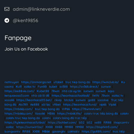
admin@linkneverdie.com
@ken19856
Fanpage
Join Us on Facebook
nettruyen
|
https://zinmanga.net
|
ufabet
|
truc tiep bong da
|
https://iwinclub.la/
|
Ku
casino
|
Ku11
|
xoilac tv
|
Fun88
|
kubet
|
sv388
|
https://sv368.direct/
|
sunwin
|
https://ee88vie.com/
|
Kubet88
|
78win
|
nhà cái uy tín
|
sunwin
|
sunwin
|
kqxs
ketquaxoso3.com
|
nhà cái lô đề
|
https://keonhacai.football/
|
IWIN
|
78win
|
xoilac tv
|
xoso66
|
https://keonhacai55.bet/
|
rikvip
|
hitclub
|
sunwin
|
go88
|
socolive
|
Trực tiếp
bóng đá
|
Alo789
|
Ae888
|
xôi lạc
|
v9bet
|
https://keonhacai.fund/
|
vip66
|
Vip66
|
https://mb66p.com/
|
truc tiep bong da
|
VIP66
|
https://78winnh.net/
|
https://mb66q.com/
|
Xoso66
|
MB66
|
https://mb66.life/
|
colatv trực tiếp bóng đá
|
colatv
|
colatv truc tiep bong da
|
colatv
|
colatv bóng đá trực tiếp
|
https://tylekeonhacai.futbol/
|
https://bshbet.com/
|
b52
|
b52
|
xx88
|
RR88
|
thapcamtv
|
xoilac
|
https://sunwin1.bz/
|
XX88
|
XX88
|
MM88
|
MM88
|
https://bluphim5.com/
|
luongsontv
|
RR88
|
XX88
|
MB66
|
gavangtv
|
cakhiatv
|
https://go88fc.com/
|
trực tiếp