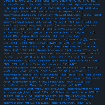
lương sơn tv
|
NK88
|
Luck8
|
Luck8
|
DN88
|
Bet88
|
Bet88
|
new88
|
O8
|
cf789
|
f168
|
https://on68c.com/
|
cm88
|
Jun88
|
JW88
|
cm88
|
F168
|
on68
|
https://taixiuonline.direct
|
w88
|
rikvip
|
u888
|
jw88
|
lv88
|
98win
|
ml88.vegas
|
VIP66
|
mv66
|
ml88
|
luck8
|
S666
|
789bet
|
qq88
|
Sunwin
|
8kbet
|
MK8
|
https://cakhiatv.express/
|
39bet
|
https://nhacaiuytin88.ae.org/
|
nohu90 com
|
https://go88club.ru.com/
|
kingfun
|
thabet
|
https://kqbd.mx
|
PG88
|
ok8386
|
https://cakhiatv365.com/
|
nowgoal
|
https://keonhacai5.ru.com/
|
EE88
|
nohu90
|
7m
|
LUCK8
|
NK88
|
sunwin
|
u888
|
kèo
nhà cái
|
tỷ lệ cá cược
|
trang cá độ bóng đá
|
tỷ lệ kèo nhà cái
|
sunwin
|
go88
|
cf68
|
cm88
|
u888
|
u888
|
qh88
|
KUBET88
|
UU88
|
https://on682.com/
|
Na99
|
https://llwin.you/
|
https://gg88.you/
|
BJ88
|
SV888
|
luck8
|
https://gk88-z1.com/
|
ok8386
|
ON68
|
789win
|
TK688
|
bongdalu
|
fb88
|
m88
|
win55
|
86bet
|
https://go88v2.net/
|
GG88
|
lv88
|
https://new88pm.com/
|
On68
|
https://gg88fun.com
|
go88
|
U888
|
Hello88
|
ABC88
|
VIPWIN
|
78WIN
|
MK8
|
on68
|
s66
|
XOSO66
|
LUCK8
|
ok8386
|
S666
|
CAKHIATV
|
SOCOLIVE
|
33win
|
mu88
|
MB66
|
cf68
|
MK8
|
LV88
|
LV88
|
79king
|
88AA
|
BET88
|
bj88
|
https://keobongda.com/
|
febet
|
haywin
|
789club
|
go88
|
33win
|
O8
|
https://hi88.tours/
|
36WIN
|
EA88
|
8US
|
Motchill
|
TDTC
|
TD88
|
TD88
|
VLXX
|
Sex Việt
|
Heovl
|
JAV HD
|
VLXX
|
Nohu
|
KK55
|
KK55
|
BL555
|
luck8
|
123b
|
ko66
|
https://hay88.org.uk/
|
BL555
|
luongsontv
|
qh88
|
789win
|
go99
|
mu88
|
bj88
|
uu88
|
DN88
|
CM88
|
bj88
|
https://xoilactv.llc/
|
luongsontv
|
OK9
|
8XBET
|
https://79king.capital/
|
shbet
|
Fun88 Thai
|
XOSO66
|
LUCKY88
|
S8
|
U888
|
dn88
|
s8
|
ae888
|
bong da 365
|
J88
|
tt88
|
QQ88
|
Sunwin
|
O8
|
O8
|
https://c168.buzz/
|
https://fly88.in/
|
open88
|
188V
|
https://S8.today
|
NK88
|
BL555
|
KK55
|
88aa
|
Sunwin
|
https://b52club14.com/
|
KUWIN
|
NOHU
|
789win
|
https://gavangtvv.cc/
|
C168
|
hitclub
|
Ae888
|
https://8xbet1.co.com/
|
https://8xbet8x.it.com/
|
98win
|
KING88
|
LX88
|
https://8kbet.com.ph/
|
33win
|
nohu90
|
https://twin68.gr.com/
|
SV368
|
https://8kbet.cafe/
|
8kbet
|
https://shbet-okvip.uk.com/
|
https://on68info.com/
|
77ag
|
https://gavangtv.global/
|
xoso66
|
QS88
|
U88
|
789win
|
https://mitomtv.cx/
|
LC88
|
lô
đề online
|
xoso66
|
QH888
|
http://go99me.com/
|
8xx
|
https://58win1.info/
|
tv88
|
https://socolive.ai/
|
https://keonhacai555.us.com/
|
https://keonhacai55.ws/
|
http://hitclub1.ac/
|
https://iwinclub8.com/
|
https://gem88.in.net/
|
mb88
|
uu88
|