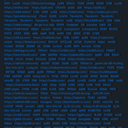
88M
|
Luck8
|
https://88aa.technology
|
jw88
|
98Win
|
TG88
|
DH88
|
AO88
|
123B
|
Luck8
|
https://dn88s.net/
|
https://go8.onl/
|
OKWIN
|
ao88
|
x88
|
https://ao88.cx/
|
https://nk88.select/
|
tr88
|
nk88
|
uu88
|
https://vsbet.love/
|
https://soikeo.jpn.com/
|
https://gamebai.ae.org/
|
23win
|
GG88
|
LLWIN
|
Tieulamtv
|
Tieulamtv
|
Tieulamtv
|
Tieulamtv
|
Tieulamtv
|
Tieulamtv
|
Tieulamtv
|
vu88
|
https://hitclub88.net/
|
C168
|
S666
|
https://s666.holiday/
|
đá gà trực tiếp
|
RR99
|
Vaidebet
|
S8
|
socolive
|
tk88
|
S8
|
https://fv88.food/
|
86bet
|
sunwin
|
hitclub
|
Luongsontv
|
Luongsontv
|
EE88
|
BL555
|
KK55
|
KK55
|
S666
|
s666
|
vip66
|
123b
|
ee88
|
XX8
|
AD88
|
UY88
|
UY88
|
https://s88.za.com/
|
https://hz88site.com
|
123b
|
sv388
|
qs88
|
https://vsbet.link/
|
onbet
|
https://febetvip.it.com/
|
RIKVIP
|
HITCLUB
|
GO88
|
SUNWIN
|
fabet
|
net88
|
mubet
|
AE888
|
AE888
|
o8
|
ON68
|
sunwin
|
uu88
|
88M
|
Sunwin
|
KO66
|
https://alahlyg.sa.com/
|
789win
|
https://on686.com/
|
https://on683.com/
|
F8BET
|
https://keonhacai5.com/
|
s666
|
ok8386
|
https://tylekeo88s.com/
|
qq88
|
c168
|
33win
|
BET88
|
nổ hũ
|
onbet
|
b52club
|
QS88
|
FV88
|
https://xoilac.movie/
|
https://rakhoitv.network/
|
alo789
|
GG88
|
Go88
|
LC88
|
789bet.tv
|
game bài đổi thưởng
|
kèo nhà cái 5
|
Luckywin
|
https://mobamonster.com/
|
https://on68i.com/
|
PG99
|
PG88
|
BET88
|
123bet
|
go88
|
go88
|
789bet
|
https://kubetqw.com/
|
https://mu886.pizza/
|
F168
|
ok8386
|
LX88
|
lương sơn tv
|
SV66
|
NK88
|
Luck8
|
Luck8
|
DN88
|
Bet88
|
Bet88
|
new88
|
O8
|
cf789
|
f168
|
https://on68c.com/
|
cm88
|
Jun88
|
JW88
|
cm88
|
F168
|
on68
|
https://taixiuonline.direct
|
w88
|
rikvip
|
HZ88
|
LX88
|
u888
|
jw88
|
lv88
|
98win
|
ml88.vegas
|
VIP66
|
mv66
|
ml88
|
luck8
|
S666
|
789bet
|
qq88
|
Sunwin
|
8kbet
|
MK8
|
https://cakhiatv.express/
|
39bet
|
https://nhacaiuytin88.ae.org/
|
nohu90 com
|
https://go88club.ru.com/
|
kingfun
|
thabet
|
https://kqbd.mx
|
PG88
|
ok8386
|
https://cakhiatv365.com/
|
nowgoal
|
https://keonhacai5.ru.com/
|
EE88
|
nohu90
|
7m
|
LUCK8
|
NK88
|
sunwin
|
u888
|
kèo nhà cái
|
tỷ lệ cá cược
|
trang cá độ bóng đá
|
tỷ lệ
kèo nhà cái
|
sunwin
|
go88
|
cf68
|
cm88
|
u888
|
u888
|
qh88
|
KUBET88
|
UU88
|
https://on682.com/
|
Na99
|
https://llwin.you/
|
https://gg88.you/
|
BJ88
|
SV888
|
luck8
|
https://gk88-z1.com/
|
ok8386
|
ON68
|
789win
|
TK688
|
bongdalu
|
fb88
|
m88
|
win55
|
86bet
|
https://go88v2.net/
|
qs88
|
GG88
|
lv88
|
https://new88pm.com/
|
On68
|
https://gg88fun.com
|
go88
|
U888
|
Hello88
|
ABC88
|
VIPWIN
|
78WIN
|
MK8
|
on68
|
s66
|