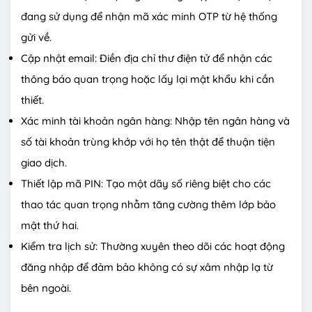
đang sử dụng để nhận mã xác minh OTP từ hệ thống
gửi về.
Cập nhật email: Điền địa chỉ thư điện tử để nhận các
thông báo quan trọng hoặc lấy lại mật khẩu khi cần
thiết.
Xác minh tài khoản ngân hàng: Nhập tên ngân hàng và
số tài khoản trùng khớp với họ tên thật để thuận tiện
giao dịch.
Thiết lập mã PIN: Tạo một dãy số riêng biệt cho các
thao tác quan trọng nhằm tăng cường thêm lớp bảo
mật thứ hai.
Kiểm tra lịch sử: Thường xuyên theo dõi các hoạt động
đăng nhập để đảm bảo không có sự xâm nhập lạ từ
bên ngoài.