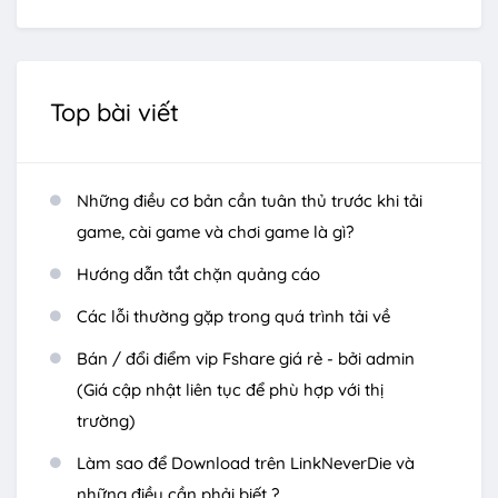
Top bài viết
Những điều cơ bản cần tuân thủ trước khi tải
game, cài game và chơi game là gì?
Hướng dẫn tắt chặn quảng cáo
Các lỗi thường gặp trong quá trình tải về
Bán / đổi điểm vip Fshare giá rẻ - bởi admin
(Giá cập nhật liên tục để phù hợp với thị
trường)
Làm sao để Download trên LinkNeverDie và
những điều cần phải biết ?