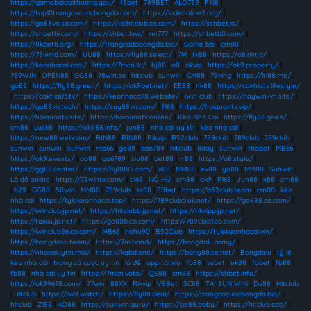
https://gamebaidoithuong.you/
|
f8bet
|
789BET
|
ALO789
|
F168
|
https://top10trangcacuocbongda.com/
|
https://lodeonline2.org/
|
https://go88vn.sa.com/
|
https://taihitclub.cn.com/
|
https://sshbet.io/
|
https://shbethi.com/
|
https://shbet.law/
|
nn777
|
https://shbetb0.com/
|
https://8kbet8.org/
|
https://trangcadobongda.bio/
|
Game bài
|
cm88
|
https://78wind.com/
|
UU88
|
https://fly88.select/
|
7M
|
tk88
|
https://o8.ninja/
|
https://keonhacai.cool/
|
https://7mcn.llc/
|
bj88
|
o8
|
okvip
|
https://ok9.property/
|
789WIN
|
OPEN88
|
GG88
|
78win.so
|
hitclub
|
sunwin
|
CM88
|
79king
|
https://hi88.me/
|
go88
|
https://fly88.green/
|
https://ok9bet.net/
|
EE88
|
nk88
|
https://cakhiatv.lifestyle/
|
https://cakhia03.tv/
|
https://keonhacai18.website/
|
iwin club
|
https://haywin-vn.site/
|
https://go88vn.tech/
|
https://say88vn.com/
|
f168
|
https://hoiquantv.vip/
|
https://hoiquantv.site/
|
https://hoiquantv.online/
|
Kèo Nhà Cái
|
https://fly88.gives/
|
cm88
|
Luck8
|
https://ok988.info/
|
jun88
|
nhà cái uy tín
|
kèo nhà cái
|
https://new88.webcam/
|
BIN88
|
BIN88
|
Rikvip
|
B52club
|
789club
|
789club
|
789club
|
sunwin
|
sunwin
|
sunwin
|
mb66
|
go88
|
sao789
|
hitclub
|
8day
|
sunwin
|
thabet
|
MB66
|
https://ok9.events/
|
ao88
|
ga6789
|
siu88
|
bet88
|
rr88
|
https://o8.style/
|
https://gg88.center/
|
https://fly8889.com/
|
x88
|
MM88
|
ev88
|
yo88
|
MM88
|
Sunwin
|
Lô đề online
|
https://78wintx.com/
|
c168
|
NỔ HŨ
|
cm88
|
ok9
|
F168
|
Jun88
|
x88
|
cm88
|
b29
|
GG88
|
58win
|
MM88
|
789club
|
sc88
|
F8bet
|
https://b52club.team
|
cm88
|
kèo
nhà cái
|
https://tylekeonhacai.top/
|
https://789clubb.uk.net/
|
https://go888.sa.com/
|
https://iwinclub.jp.net/
|
https://hitclubb.jp.net/
|
https://rikvipp.jp.net/
|
https://taixiu.jp.net/
|
https://go88b.co.com/
|
https://789club1.co.com/
|
https://iwinclub86.co.com/
|
MB66
|
nohu90
|
B52Club
|
https://tylekeonhacai.vin/
|
https://bongdaso.team/
|
https://7m.band/
|
https://bongdalu.army/
|
https://nhacaiuytin.moi/
|
https://kqbd.one/
|
https://bong88.se.net/
|
Bongdalu
|
tỷ lệ
kèo nhà cái
|
trang cá cược uy tín
|
lô đề
|
app tài xỉu
|
fb88
|
vsbet
|
uk88
|
fabet
|
fb88
|
fb88
|
nhà cái uy tín
|
https://7mcn.voto/
|
QS88
|
cm88
|
https://shbet.info/
|
https://ok99678.com/
|
77win
|
88XX
|
Rikvip
|
V9Bet
|
SC88
|
TẢI SUN WIN
|
Da88
|
Hitclub
|
Hitclub
|
https://ok9.watch/
|
https://fly88.deal/
|
https://trangcacuocbongda.bio/
|
hitclub
|
Z188
|
AO88
|
https://sunwin.guru/
|
https://go88.baby/
|
https://hitclub.cab/
|