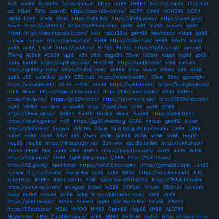
KJC
|
ww88
|
SUNWIN
|
Tài xỉu Sunwin
|
bl555
|
uu88
|
SHBET
|
kèo trực tuyến
|
tỷ lệ nhà
cái
|
8kbet
|
789k
|
open88
|
https://open88v.online/
|
GO99
|
ON68
|
NOHU90
|
GO99
|
DN88
|
LV88
|
VIP66
|
XX88
|
https://lv88.ltd/
|
https://dh88.video/
|
https://sx88.gold/
|
32win
|
https://qs881.ink/
|
https://ev99.eu.com/
|
qh88
|
x88
|
mu88
|
sunwin
|
go88
|
rikbet
|
https://keonhacaivnic.com/
|
iwin
|
taixiu88.io
|
gem88
|
keonhacai
|
rikbet
|
go88
|
sunwin
|
sunwin
|
https://gmnc.club/
|
EE88
|
https://123bett.io/
|
EE88
|
33WIN
|
kubet
|
au88
|
au88
|
Luck8
|
https://luck8.so/
|
BL555
|
BL555
|
https://kp88.social/
|
open88
|
79king
|
AE888
|
AE888
|
uy88
|
x88
|
z188
|
daga88
|
33win
|
188bet
|
fabet
|
big88
|
go88
|
nohu
|
bet88
|
https://uy88.de.com/
|
HITCLUB
|
https://uu88n.org/
|
tr88
|
sunwin
|
https://qh88kyc.com/
|
https://rr886j.com/
|
ae888
|
mcw
|
kuwin
|
88bet
|
x88
|
ao88
|
qq88
|
J88
|
sumclub
|
go88
|
B52 club
|
https://shbet.health/
|
33win
|
99ok
|
gavangtv
|
https://vnew88.net/
|
nổ hũ
|
FLY88
|
mu88
|
https://qs88.team/
|
https://luongsontv.llc/
|
hz88
|
68win
|
https://soikeonhacai.one/
|
https://hitcluba.cn.com/
|
XX88
|
8XBET
|
https://rikvip.mx/
|
https://go88hv.com/
|
https://sunwinn.in.net/
|
http://7899club.com/
|
Uy88
|
VN168
|
socolive
|
xocdia88
|
https://luck8.dad
|
LV88
|
ao88
|
DN88
|
https://58win.autos/
|
8XBET
|
Fun88
|
Hitclub
|
68win
|
Fun88
|
https://qs88.free/
|
https://vipwin.green/
|
rr88
|
https://gg88.directory
|
GG88
|
hitclub
|
gem88
|
kubet
|
https://c168.zone/
|
Sunwin
|
79KING
|
23win
|
tỷ lệ bóng đá trực tuyến
|
U888
|
U888
|
hubet
|
ee88
|
ao88
|
88vv
|
x88
|
23win
|
dn88
|
ga888
|
vn168
|
vn168
|
vn168
|
Hay88
|
Hay88
|
Hay88
|
https://nhacaiuytin.ro/
|
Bom win
|
xóc đĩa online
|
https://ok9.show/
|
BL555
|
EE88
|
f168
|
uu88
|
c168
|
8XBET
|
https://8xbettaz.com/
|
Go99
|
au88
|
AO88
|
https://91clubb.in/
|
TG88
|
Tg88 đăng nhập
|
Qh88
|
https://123b3.com/
|
http://c168.giving/
|
keonhacai
|
https://hello88a.co.com/
|
https://gameb52.app
|
Jun88
|
sunwin
|
https://7m.vin/
|
Game Bài
|
qs88
|
vn88
|
88VV
|
https://hay-88.in.net/
|
KJC
|
kubetvi.co
|
8KBET
|
lương sơn tv
|
F168
|
game bài đổi thưởng
|
https://789club1.today
|
https://sunwing.jp.net/
|
nowgoal
|
8xbet
|
WE88
|
789club
|
hitclub
|
b52club
|
iwinclub
|
rikvip
|
net88
|
max88
|
bin88
|
sc88
|
https://hitclub9.it.com/
|
XX88
|
dn88
|
https://go8f.design/
|
BL555
|
Sunwin
|
qq88
|
Xóc đĩa online
|
twin68
|
23WIN
|
https://55club.pro/
|
MB66
|
MMOO
|
HM88
|
Open88
|
Hay88
|
UY88
|
ALO789
|
68gamebai
|
https://uu88.nagoya/
|
sc88
|
RR88
|
b52club
|
Kubet
|
https://zowin.it.com
|