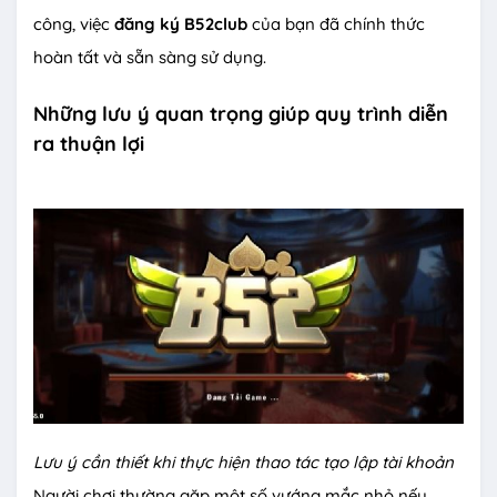
công, việc
đăng ký B52club
của bạn đã chính thức
hoàn tất và sẵn sàng sử dụng.
Những lưu ý quan trọng giúp quy trình diễn
ra thuận lợi
Lưu ý cần thiết khi thực hiện thao tác tạo lập tài khoản
Người chơi thường gặp một số vướng mắc nhỏ nếu