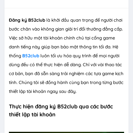
Đăng ký B52club
là khởi đầu quan trọng để người chơi
bước chân vào không gian giải trí đổi thưởng đẳng cấp.
Việc sở hữu một tài khoản chính chủ tại cổng game
danh tiếng này giúp bạn bảo mật thông tin tối đa. Hệ
thống
B52club
luôn tối ưu hóa quy trình để mọi người
dùng đều có thể thực hiện dễ dàng. Chỉ với vài thao tác
cơ bản, bạn đã sẵn sàng trải nghiệm các tựa game kịch
tính. Chúng tôi sẽ đồng hành cùng bạn trong từng bước
thiết lập tài khoản ngay sau đây.
Thực hiện đăng ký B52club qua các bước
thiết lập tài khoản