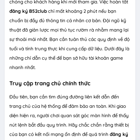
chóng cho khách hàng khi mới tham gia. Việc hoàn tất
đăng ký B52club
chỉ mất khoảng 2 phút nếu bạn
chuẩn bị đầy đủ thông tin cá nhân cơ bản. Đội ngũ kỹ
thuật đã giản lược mọi thủ tục rườm rà nhằm mang lại
sự thoải mái nhất. Bạn cần tuân thủ các quy định về độ
tuổi và tính trung thực khi cung cấp dữ liệu. Dưới đây là
những chỉ dẫn cụ thể để bạn sở hữu tài khoản game
nhanh nhất.
Truy cập trang chủ chính thức
Đầu tiên, bạn cần tìm đúng đường liên kết dẫn đến
trang chủ của hệ thống để đảm bảo an toàn. Khi giao
diện hiện ra, người chơi quan sát góc màn hình để thấy
nút lệnh bắt đầu quy trình. Hãy chắc chắn rằng thiết bị
của bạn có kết nối mạng ổn định để quá trình
đăng ký