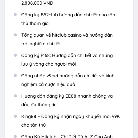
2,888,000 VNĐ
Đăng ký B52club hướng dẫn chi tiết cho tân
thủ tham gia
Tổng quan về hitclub casino và hướng dẫn
trải nghiệm chi tiết
Đăng ký F168: Hướng dẫn chi tiết và những
lưu ý vàng cho người mới
Đăng nhập v9bet hướng dẫn chi tiết và kinh
nghiệm cá cược hiệu quả
Hướng dẫn đăng ký EE88 nhanh chóng và
đầy đủ thông tin
King88 – Đăng ký nhận ngay khuyến mãi 99K
cho tân thủ
Đăng Ký Hitclub - Chi Tiết Từ A–Z Cho Anh