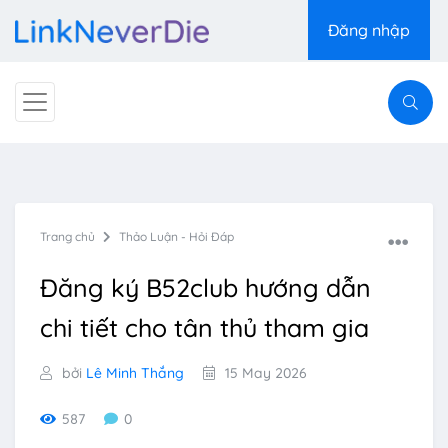
Đăng nhập
Trang chủ
Thảo Luận - Hỏi Đáp
Đăng ký B52club hướng dẫn
chi tiết cho tân thủ tham gia
bởi
Lê Minh Thắng
15 May 2026
587
0