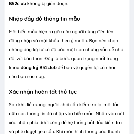
B52club
không bị gián đoạn.
Nhập đầy đủ thông tin mẫu
Một biểu mẫu hiện ra yêu cầu người dùng điền tên
đăng nhập và mật khẩu theo ý muốn. Bạn nên chọn
những dãy ký tự có độ bảo mật cao nhưng vẫn dễ nhớ
đối với bản thân. Đây là bước quan trọng nhất trong
khâu
đăng ký B52club
để bảo vệ quyền lợi cá nhân
của bạn sau này.
Xác nhận hoàn tất thủ tục
Sau khi điền xong, người chơi cần kiểm tra lại một lần
nữa các thông tin đã nhập vào biểu mẫu. Nhấn vào nút
xác nhận phía dưới cùng để hệ thống bắt đầu kiểm tra
và phê duyệt yêu cầu. Khi màn hình thông báo thành