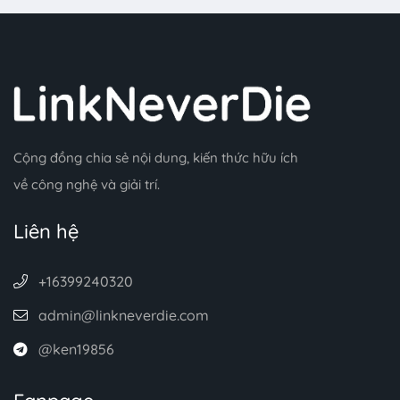
Cộng đồng chia sẻ nội dung, kiến thức hữu ích
về công nghệ và giải trí.
Liên hệ
+16399240320
admin@linkneverdie.com
@ken19856