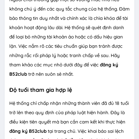
không chú ý đến các quy tắc chung của hệ thống. Đảm
bảo thông tin duy nhất và chính xác là chìa khóa để tài
khoản hoạt động lâu dài. Hệ thống sẽ quét định danh
để loại bỏ những tài khoản ảo hoặc có dấu hiệu gian
lận. Việc nắm rõ các tiêu chuẩn giúp bạn tránh được
những rắc rối pháp lý hoặc tranh chấp về sau. Hãy
tham khảo các mục nhỏ dưới đây để việc
đăng ký
B52club
trở nên suôn sẻ nhất.
Độ tuổi tham gia hợp lệ
Hệ thống chỉ chấp nhận những thành viên đã đủ 18 tuổi
trở lên theo quy định của pháp luật hiện hành. Đây là
điều kiện tiên quyết mà bạn cần cam kết khi thực hiện
đăng ký B52club
tại trang chủ. Việc khai báo sai lệch