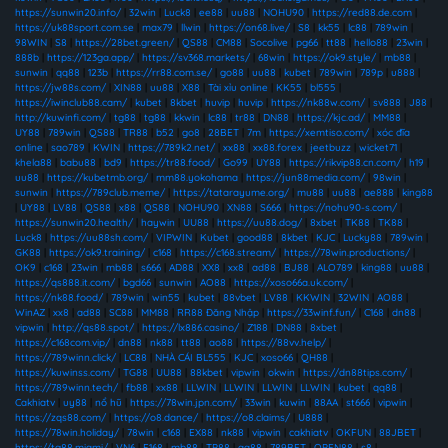
https://sunwin20.info/
|
32win
|
Luck8
|
ee88
|
uu88
|
NOHU90
|
https://red88.de.com
|
https://uk88sport.com.se
|
max79
|
llwin
|
https://on68.live/
|
S8
|
kk55
|
lc88
|
789win
|
98WIN
|
S8
|
https://28bet.green/
|
QS88
|
CM88
|
Socolive
|
pg66
|
tt88
|
hello88
|
23win
|
888b
|
https://123ga.app/
|
https://sv368.markets/
|
68win
|
https://ok9.style/
|
mb88
|
sunwin
|
qq88
|
123b
|
https://rr88.com.se/
|
go88
|
uu88
|
kubet
|
789win
|
789p
|
u888
|
https://jw88s.com/
|
XIN88
|
uu88
|
X88
|
Tài xỉu online
|
KK55
|
bl555
|
https://iwinclub88.cam/
|
kubet
|
8kbet
|
huvip
|
huvip
|
https://nk88w.com/
|
sv888
|
J88
|
http://kuwinfi.com/
|
tg88
|
tg88
|
kkwin
|
lc88
|
tr88
|
DN88
|
https://kjc.ad/
|
MM88
|
UY88
|
789win
|
QS88
|
TR88
|
b52
|
go8
|
28BET
|
7m
|
https://xemtiso.com/
|
xóc đĩa
online
|
sao789
|
KWIN
|
https://789k2.net/
|
xx88
|
xx88.forex
|
jeetbuzz
|
wicket71
|
khela88
|
babu88
|
bd9
|
https://tr88.food/
|
Go99
|
UY88
|
https://rikvip88.cn.com/
|
h19
|
uu88
|
https://kubetmb.org/
|
mm88.yokohama
|
https://jun88media.com/
|
98win
|
sunwin
|
https://789club.meme/
|
https://tatarayume.org/
|
mu88
|
uu88
|
ae888
|
king88
|
UY88
|
LV88
|
QS88
|
x88
|
QS88
|
NOHU90
|
XN88
|
S666
|
https://nohu90-s.com/
|
https://sunwin20.health/
|
haywin
|
UU88
|
https://uu88.dog/
|
8xbet
|
TK88
|
TK88
|
Luck8
|
https://uu88sh.com/
|
VIPWIN
|
Kubet
|
good88
|
8kbet
|
KJC
|
Lucky88
|
789win
|
GK88
|
https://ok9.training/
|
c168
|
https://c168.stream/
|
https://78win.productions/
|
OK9
|
c168
|
23win
|
mb88
|
s666
|
AD88
|
XX8
|
xx8
|
ad88
|
BJ88
|
ALO789
|
king88
|
uu88
|
https://qs888.it.com/
|
bgd66
|
sunwin
|
AO88
|
https://xoso66a.uk.com/
|
https://nk88.food/
|
789win
|
win55
|
kubet
|
88vbet
|
LV88
|
KKWIN
|
32WIN
|
AO88
|
WinAZ
|
xx8
|
ad88
|
SC88
|
MM88
|
RR88 Đăng Nhập
|
https://33winf.fun/
|
C168
|
dn88
|
vipwin
|
http://qs88.spot/
|
https://lx886.casino/
|
Z188
|
DN88
|
8xbet
|
https://c168com.vip/
|
dn88
|
nk88
|
tt88
|
ao88
|
https://88vv.help/
|
https://789winn.click/
|
LC88
|
NHÀ CÁI BL555
|
KJC
|
xoso66
|
QH88
|
https://kuwinss.com/
|
TG88
|
UU88
|
88kbet
|
vipwin
|
okwin
|
https://dn88tips.com/
|
https://789winn.tech/
|
fb88
|
xx88
|
LLWIN
|
LLWIN
|
LLWIN
|
LLWIN
|
kubet
|
qq88
|
Cakhiatv
|
uy88
|
nổ hũ
|
https://78win.jpn.com/
|
33win
|
kuwin
|
88AA
|
st666
|
vipwin
|
https://zqs88.com/
|
https://o8.dance/
|
https://o8.claims/
|
U888
|
https://78win.holiday/
|
78win
|
c168
|
EX88
|
nk88
|
vipwin
|
cakhiatv
|
OKFUN
|
88JBET
|
https://tg88.miami/
|
VN6
|
F168
|
mb88
|
TP88
|
qq88
|
789BET
|
OPEN88
|
s8
|