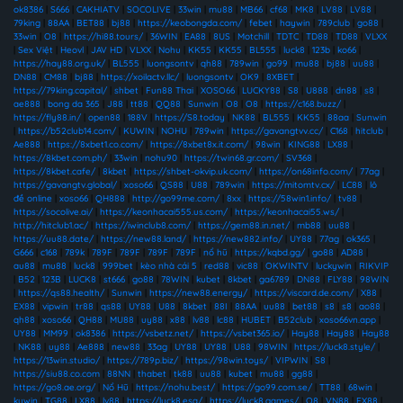
ok8386
|
S666
|
CAKHIATV
|
SOCOLIVE
|
33win
|
mu88
|
MB66
|
cf68
|
MK8
|
LV88
|
LV88
|
79king
|
88AA
|
BET88
|
bj88
|
https://keobongda.com/
|
febet
|
haywin
|
789club
|
go88
|
33win
|
O8
|
https://hi88.tours/
|
36WIN
|
EA88
|
8US
|
Motchill
|
TDTC
|
TD88
|
TD88
|
VLXX
|
Sex Việt
|
Heovl
|
JAV HD
|
VLXX
|
Nohu
|
KK55
|
KK55
|
BL555
|
luck8
|
123b
|
ko66
|
https://hay88.org.uk/
|
BL555
|
luongsontv
|
qh88
|
789win
|
go99
|
mu88
|
bj88
|
uu88
|
DN88
|
CM88
|
bj88
|
https://xoilactv.llc/
|
luongsontv
|
OK9
|
8XBET
|
https://79king.capital/
|
shbet
|
Fun88 Thai
|
XOSO66
|
LUCKY88
|
S8
|
U888
|
dn88
|
s8
|
ae888
|
bong da 365
|
J88
|
tt88
|
QQ88
|
Sunwin
|
O8
|
O8
|
https://c168.buzz/
|
https://fly88.in/
|
open88
|
188V
|
https://S8.today
|
NK88
|
BL555
|
KK55
|
88aa
|
Sunwin
|
https://b52club14.com/
|
KUWIN
|
NOHU
|
789win
|
https://gavangtvv.cc/
|
C168
|
hitclub
|
Ae888
|
https://8xbet1.co.com/
|
https://8xbet8x.it.com/
|
98win
|
KING88
|
LX88
|
https://8kbet.com.ph/
|
33win
|
nohu90
|
https://twin68.gr.com/
|
SV368
|
https://8kbet.cafe/
|
8kbet
|
https://shbet-okvip.uk.com/
|
https://on68info.com/
|
77ag
|
https://gavangtv.global/
|
xoso66
|
QS88
|
U88
|
789win
|
https://mitomtv.cx/
|
LC88
|
lô
đề online
|
xoso66
|
QH888
|
http://go99me.com/
|
8xx
|
https://58win1.info/
|
tv88
|
https://socolive.ai/
|
https://keonhacai555.us.com/
|
https://keonhacai55.ws/
|
http://hitclub1.ac/
|
https://iwinclub8.com/
|
https://gem88.in.net/
|
mb88
|
uu88
|
https://uu88.date/
|
https://new88.land/
|
https://new882.info/
|
UY88
|
77ag
|
ok365
|
G666
|
c168
|
789k
|
789F
|
789F
|
789F
|
789F
|
nổ hũ
|
https://kqbd.gg/
|
go88
|
AD88
|
au88
|
mu88
|
luck8
|
999bet
|
kèo nhà cái 5
|
red88
|
vic88
|
OKWINTV
|
luckywin
|
RIKVIP
|
B52
|
123B
|
LUCK8
|
st666
|
go88
|
78WIN
|
kubet
|
8kbet
|
ga6789
|
DN88
|
FLY88
|
98WIN
|
https://qs88.health/
|
Sunwin
|
https://new88.energy/
|
https://viscard.de.com/
|
X88
|
EX88
|
vipwin
|
tr88
|
qs88
|
UY88
|
U88
|
8kbet
|
88I
|
88AA
|
uu88
|
bet88
|
s8
|
s8
|
ao88
|
qh88
|
xoso66
|
QH88
|
MU88
|
uy88
|
x88
|
lv88
|
lc88
|
HUBET
|
B52club
|
xoso66vn.app
|
UY88
|
MM99
|
ok8386
|
https://vsbetz.net/
|
https://vsbet365.io/
|
Hay88
|
Hay88
|
Hay88
|
NK88
|
uy88
|
Ae888
|
new88
|
33ag
|
UY88
|
UY88
|
U88
|
98WIN
|
https://luck8.style/
|
https://13win.studio/
|
https://789p.biz/
|
https://98win.toys/
|
VIPWIN
|
S8
|
https://siu88.co.com
|
88NN
|
thabet
|
tk88
|
uu88
|
kubet
|
mu88
|
gg88
|
https://go8.ae.org/
|
Nổ Hũ
|
https://nohu.best/
|
https://go99.com.se/
|
TT88
|
68win
|
kuwin
|
TG88
|
LX88
|
lv88
|
https://luck8.esq/
|
https://luck8.games/
|
O8
|
VN88
|
EX88
|