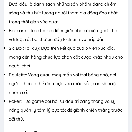
Dưới đây là danh sách những sản phẩm đang chiếm
sóng và thu hút lượng người tham gia đông đảo nhất
trong thời gian vừa qua:
Baccarat: Trò chơi so điểm giữa nhà cái và người chơi
với luật rút bài thứ ba đầy kịch tính và hấp dẫn.
Sic Bo (Tài xỉu): Dựa trên kết quả của 3 viên xúc xắc,
mang đến hàng chục lựa chọn đặt cược khác nhau cho
người chơi.
Roulette: Vòng quay may mắn với trái bóng nhỏ, nơi
người chơi có thể đặt cược vào màu sắc, con số hoặc
nhóm số.
Poker: Tựa game đòi hỏi sự đấu trí căng thẳng và kỹ
năng quản lý tâm lý cực tốt để giành chiến thắng trước
đối thủ.