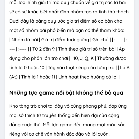
mỗi loại hình giải trí mà quy chuẩn về giá trị các lá bài
sẽ có sự khác biệt nhất định nhằm tạo ra tính thử thách.
Dưới đây là bảng quy ước giá trị điểm số cơ bản cho
một số nhóm bài phổ biến mà bạn có thể tham khảo:
| Nhóm lá bài | Giá trị điểm tương ứng | Ghi chú | | :---- | :-
--- | :---- | | Từ 2 đến 9 | Tính theo giá trị số trên bài | Áp
dụng cho phần lớn trò chơi | | 10, J, Q, K | Thường được
tính là 0 hoặc 10 | Tùy vào luật riêng của từng trò | | Lá A
(Át) | Tính là 1 hoặc 11 | Linh hoạt theo hướng có lợi |
Những tựa game nổi bật không thể bỏ qua
Kho tàng trò chơi tại đây vô cùng phong phú, đáp ứng
mọi sở thích từ truyền thống đến hiện đại của cộng
đồng cược thủ. Mỗi tựa game đều mang một màu sắc
riêng với cơ chế vận hành độc đáo và lôi cuốn.