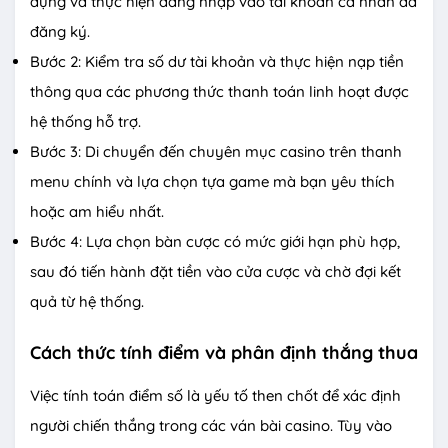
dụng và thực hiện đăng nhập vào tài khoản cá nhân đã
đăng ký.
Bước 2: Kiểm tra số dư tài khoản và thực hiện nạp tiền
thông qua các phương thức thanh toán linh hoạt được
hệ thống hỗ trợ.
Bước 3: Di chuyển đến chuyên mục casino trên thanh
menu chính và lựa chọn tựa game mà bạn yêu thích
hoặc am hiểu nhất.
Bước 4: Lựa chọn bàn cược có mức giới hạn phù hợp,
sau đó tiến hành đặt tiền vào cửa cược và chờ đợi kết
quả từ hệ thống.
Cách thức tính điểm và phân định thắng thua
Việc tính toán điểm số là yếu tố then chốt để xác định
người chiến thắng trong các ván bài casino. Tùy vào