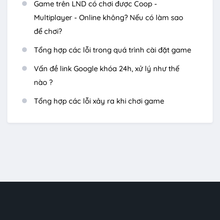
Game trên LND có chơi được Coop -
Multiplayer - Online không? Nếu có làm sao
để chơi?
Tổng hợp các lỗi trong quá trình cài đặt game
Vấn đề link Google khóa 24h, xử lý như thế
nào ?
Tổng hợp các lỗi xảy ra khi chơi game