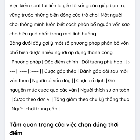
Việc kiểm soát túi tiền là yếu tố sống còn giúp bạn trụ
vững trước những biến động của trò chơi. Một người
chơi thông minh luôn biết cách phân bổ nguồn vốn sao
cho hiệu quả nhất trong mọi tình huống.
Bảng dưới đây gợi ý một số phương pháp phân bổ vốn
phổ biến được nhiều người áp dụng thành công:
| Phương pháp | Đặc điểm chính | Đối tượng phù hợp | | :-
--- | :---- | :---- | | Cược gấp thếp | Đánh gấp đôi sau mỗi
ván thua | Người có vốn dày | | Cược cố định | Giữ
nguyên mức cược qua các ván | Người thích sự an toàn
| | Cược theo đơn vị | Tăng giảm theo chu kỳ thắng thua
| Người chơi trung cấp |
Tầm quan trọng của việc chọn đúng thời
điểm