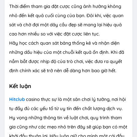
Thời điểm tham gia đặt cược cũng ảnh hưởng không
nhỏ đến kết quả cuối cùng của bạn. Đôi khi, việc quan
sát và chờ đợi một dây cầu đẹp sẽ mang lại hiệu quả
cao hơn nhiều so với việc đặt cược liên tục.
Hãy học cách quan sát bảng thống kê và nhận diện
những dấu hiệu của một chuỗi kết quả ổn định. Khi đã
nắm bắt được nhịp độ của trò chơi, việc đưa ra quyết
định chính xác sẽ trở nên dễ dàng hơn bao giờ hết.
Kết luận
Hitclub
casino thực sự là một sân chơi lý tưởng, nơi hội
tụ đầy đủ các yếu tố từ uy tín đến chất lượng dịch vụ.
Hy vọng những thông tin về luật chơi, quy trình tham
gia cũng như các mẹo nhỏ trên đây sẽ giúp bạn có một
khởi đầu thuận lợi. Hãy luôn giữ cho mình một cái đầu