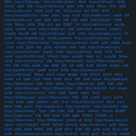
888b
|
https://123ga.app/
|
https://sv368.markets/
|
68win
|
https://ok9.style/
|
mb88
|
sunwin
|
qq88
|
123b
|
https://rr88.com.se/
|
go88
|
uu88
|
kubet
|
789win
|
789p
|
u888
|
https://jw88s.com/
|
XIN88
|
uu88
|
X88
|
Tài xỉu online
|
x88
|
KK55
|
bl555
|
https://iwinclub88.cam/
|
kubet
|
8kbet
|
huvip
|
huvip
|
https://nk88w.com/
|
sv888
|
J88
|
http://kuwinfi.com/
|
tg88
|
tg88
|
kkwin
|
lc88
|
tr88
|
DN88
|
https://kjc.ad/
|
MM88
|
UY88
|
789win
|
QS88
|
TR88
|
b52
|
go8
|
28BET
|
7m
|
https://xemtiso.com/
|
xóc đĩa
online
|
sao789
|
KWIN
|
https://789k2.net/
|
xx88
|
xx88.forex
|
jeetbuzz
|
wicket71
|
khela88
|
babu88
|
bd9
|
https://tr88.food/
|
Go99
|
UY88
|
https://rikvip88.cn.com/
|
h19
|
uu88
|
https://kubetmb.org/
|
mm88.yokohama
|
https://jun88media.com/
|
98win
|
sunwin
|
https://789club.meme/
|
https://tatarayume.org/
|
mu88
|
uu88
|
ae888
|
king88
|
UY88
|
LV88
|
QS88
|
x88
|
QS88
|
NOHU90
|
XN88
|
S666
|
https://nohu90-s.com/
|
https://sunwin20.health/
|
haywin
|
UU88
|
https://uu88.dog/
|
8xbet
|
TK88
|
TK88
|
Luck8
|
https://uu88sh.com/
|
VIPWIN
|
Kubet
|
good88
|
8kbet
|
KJC
|
Lucky88
|
789win
|
GK88
|
https://ok9.training/
|
c168
|
https://c168.stream/
|
https://78win.productions/
|
OK9
|
c168
|
23win
|
mb88
|
s666
|
AD88
|
XX8
|
xx8
|
ad88
|
BJ88
|
ALO789
|
king88
|
uu88
|
https://qs888.it.com/
|
bgd66
|
sunwin
|
AO88
|
https://xoso66a.uk.com/
|
https://nk88.food/
|
789win
|
win55
|
kubet
|
88vbet
|
LV88
|
KKWIN
|
32WIN
|
AO88
|
WinAZ
|
xx8
|
ad88
|
SC88
|
MM88
|
RR88
|
33win
|
C168
|
dn88
|
vipwin
|
http://qs88.spot/
|
https://lx886.casino/
|
Z188
|
DN88
|
8xbet
|
https://c168com.vip/
|
dn88
|
nk88
|
tt88
|
ao88
|
https://88vv.help/
|
https://789winn.click/
|
LC88
|
NHÀ CÁI BL555
|
KJC
|
xoso66
|
QH88
|
https://kuwinss.com/
|
TG88
|
UU88
|
88kbet
|
vipwin
|
okwin
|
https://dn88tips.com/
|
https://789winn.tech/
|
fb88
|
xx88
|
LLWIN
|
LLWIN
|
LLWIN
|
LLWIN
|
kubet
|
qq88
|
Cakhiatv
|
uy88
|
nổ hũ
|
https://78win.jpn.com/
|
33win
|
kuwin
|
88AA
|
st666
|
vipwin
|
https://zqs88.com/
|
https://o8.dance/
|
https://o8.claims/
|
U888
|
https://78win.holiday/
|
78win
|
c168
|
EX88
|
nk88
|
vipwin
|
cakhiatv
|
OKFUN
|
88JBET
|
https://tg88.miami/
|
VN6
|
F168
|
mb88
|
TP88
|
qq88
|
789BET
|
OPEN88
|
s8
|
https://28bet.it.com/
|
https://789bet.ac/
|
KUWIN
|
s8
|
AO88
|
https://kuwin.mex.com/
|
vipwin
|
https://lv88.ph/
|
33WIN
|
79KING
|
phimmoi
|
https://mm88.tax/
|
go88
|
98win
|
XX88
|
XX88
|
ON68
|
F8BET
|
S666
|
ee88
|
88VV
|
dn88
|
lv88
|
ao88
|
luck8
|
Tài xỉu md5
|
ee88
|
https://keobongda.uk.net/
|
https://qs88.sh/
|
NOHU
|
go99
|
Tài xỉu md5
|
King88
|