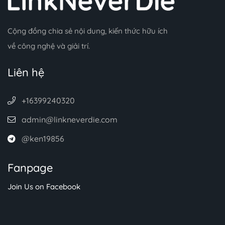
Cộng đồng chia sẻ nội dung, kiến thức hữu ích
về công nghệ và giải trí.
Liên hệ
+16399240320
admin@linkneverdie.com
@ken19856
Fanpage
Join Us on Facebook