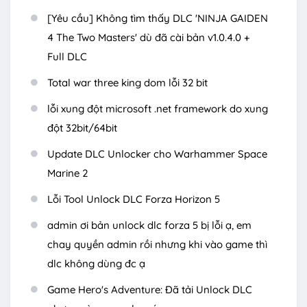
[Yêu cầu] Không tìm thấy DLC 'NINJA GAIDEN
4 The Two Masters' dù đã cài bản v1.0.4.0 +
Full DLC
Total war three king dom lỗi 32 bit
lỗi xung đột microsoft .net framework do xung
đột 32bit/64bit
Update DLC Unlocker cho Warhammer Space
Marine 2
Lỗi Tool Unlock DLC Forza Horizon 5
admin ơi bản unlock dlc forza 5 bị lỗi ạ, em
chay quyền admin rồi nhưng khi vào game thì
dlc không dùng đc ạ
Game Hero's Adventure: Đã tải Unlock DLC