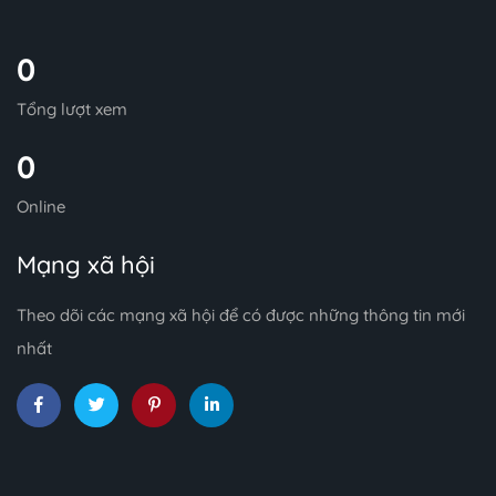
0
Tổng lượt xem
0
Online
Mạng xã hội
Theo dõi các mạng xã hội để có được những thông tin mới
nhất