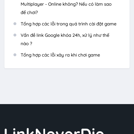
Multiplayer - Online không? Nếu có làm sao
để chơi?
Tổng hợp các lỗi trong quá trình cài đặt game
Vấn đề link Google khóa 24h, xử lý như thế
nào ?
Tổng hợp các lỗi xảy ra khi chơi game