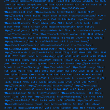
OK9
|
8XBET
|
https://79king.capital/
|
shbet
|
Fun88 Thai
|
XOSO66
|
LUCKY88
|
S8
|
U888
|
dn88
|
s8
|
ae888
|
bong da 365
|
J88
|
tt88
|
QQ88
|
Sunwin
|
O8
|
O8
|
s8
|
AU88
|
s8
|
s8
|
Hubet
|
Win55
|
MM88
|
XN88
|
Cakhiatv
|
HM88
|
https://u8888.house/
|
https://e68win.net
|
ev99
|
https://c168.buzz/
|
https://fly88.in/
|
open88
|
188V
|
https://S8.today
|
NK88
|
BL555
|
KK55
|
88aa
|
Sunwin
|
https://b52club14.com/
|
KUWIN
|
NOHU
|
789win
|
https://gavangtvv.cc/
|
C168
|
hitclub
|
Ae888
|
https://8xbet1.co.com/
|
https://8xbet8x.it.com/
|
98win
|
68win
|
88AA
|
AO88
|
GO99
|
LLWIN
|
GG88
|
F8BET
|
555win
|
mb88
|
AO88
|
KING88
|
LX88
|
https://8kbet.com.ph/
|
33win
|
nohu90
|
https://twin68.gr.com/
|
SV368
|
https://8kbet.cafe/
|
8kbet
|
https://shbet-okvip.uk.com/
|
https://on68info.com/
|
77ag
|
https://gavangtv.global/
|
xoso66
|
QS88
|
U88
|
789win
|
https://mitomtv.cx/
|
LC88
|
lô đề online
|
xoso66
|
kèo nhà cái
|
789WIN
|
rs88
|
QH888
|
http://go99me.com/
|
8xx
|
https://58win1.info/
|
tv88
|
https://socolive.ai/
|
https://keonhacai555.us.com/
|
https://keonhacai55.ws/
|
http://hitclub1.ac/
|
https://iwinclub8.com/
|
https://gem88.in.net/
|
mb88
|
uu88
|
https://uu88.date/
|
https://new88.land/
|
https://new882.info/
|
UY88
|
77ag
|
ok365
|
G666
|
c168
|
789k
|
789F
|
789F
|
789F
|
789F
|
nổ hũ
|
https://kqbd.gg/
|
go88
|
AD88
|
au88
|
mu88
|
luck8
|
999bet
|
kèo nhà cái 5
|
red88
|
vic88
|
OKWINTV
|
luckywin
|
RIKVIP
|
B52
|
123B
|
LUCK8
|
st666
|
go88
|
78WIN
|
kubet
|
8kbet
|
ga6789
|
DN88
|
FLY88
|
98WIN
|
https://qs88.health/
|
Sunwin
|
https://new88.energy/
|
https://viscard.de.com/
|
https://ea88.us.org/
|
33win
|
tt88
|
EX88
|
vipwin
|
tr88
|
qs88
|
UY88
|
U88
|
8kbet
|
88I
|
88AA
|
uu88
|
bet88
|
s8
|
s8
|
ao88
|
qh88
|
xoso66
|
QH88
|
MU88
|
uy88
|
x88
|
lv88
|
lc88
|
UU88
|
HUBET
|
B52club
|
xoso66vn.app
|
UY88
|
MM99
|
ok8386
|
https://vsbetz.net/
|
https://vsbet365.io/
|
Hay88
|
Hay88
|
Hay88
|
NK88
|
uy88
|
Ae888
|
new88
|
33ag
|
UY88
|
UY88
|
U88
|
98WIN
|
https://luck8.style/
|
https://13win.studio/
|
https://789p.biz/
|
https://98win.toys/
|
VIPWIN
|
S8
|
https://siu88.co.com
|
88NN
|
thabet
|
tk88
|
uu88
|
kubet
|
mu88
|
gg88
|
https://go8.ae.org/
|
Nổ Hũ
|
https://nohu.best/
|
https://go99.com.se/
|
TT88
|
68win
|
kuwin
|
TG88
|
LX88
|
lv88
|
https://luck8.esq/
|
https://luck8.games/
|
O8
|
VN88
|
EX88
|
https://sunwin20.info/
|
32win
|
Luck8
|
ee88
|
uu88
|
NOHU90
|
https://red88.de.com
|
https://uk88sport.com.se
|
max79
|
llwin
|
https://on68.live/
|
S8
|
kk55
|
lc88
|
789win
|
98WIN
|
S8
|
https://28bet.green/
|
QS88
|
CM88
|
Socolive
|
pg66
|
tt88
|
hello88
|
23win
|