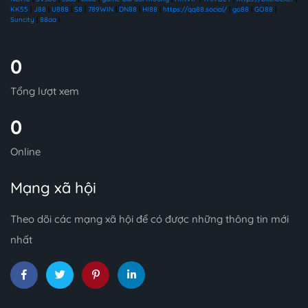
KK55
|
J88
|
U888
|
S8
|
789WIN
|
DN88
|
HI88
|
https://qq88.social/
|
go88
|
GO88
|
Suncity
|
88aa
|
0
Tổng lượt xem
0
Online
Mạng xã hội
Theo dõi các mạng xã hội để có được những thông tin mới
nhất