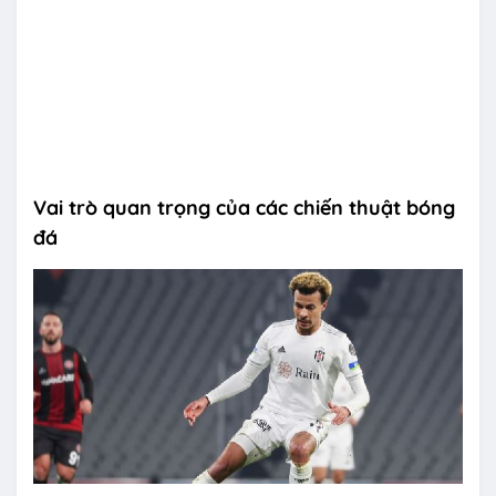
Vai trò quan trọng của các chiến thuật bóng
đá