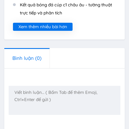
Kết quả bóng đá cúp c1 châu âu - tường thuật
trực tiếp và phân tích
Xem thêm nhiều bài hơn
Bình luận
(0)