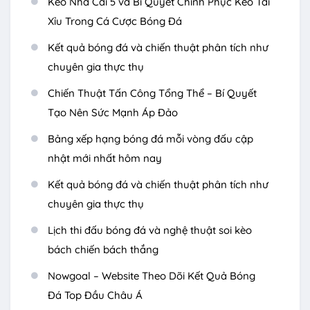
Kèo Nhà Cái 5 và Bí Quyết Chinh Phục Kèo Tài
Xỉu Trong Cá Cược Bóng Đá
Kết quả bóng đá và chiến thuật phân tích như
chuyên gia thực thụ
Chiến Thuật Tấn Công Tổng Thể – Bí Quyết
Tạo Nên Sức Mạnh Áp Đảo
Bảng xếp hạng bóng đá mỗi vòng đấu cập
nhật mới nhất hôm nay
Kết quả bóng đá và chiến thuật phân tích như
chuyên gia thực thụ
Lịch thi đấu bóng đá và nghệ thuật soi kèo
bách chiến bách thắng
Nowgoal – Website Theo Dõi Kết Quả Bóng
Đá Top Đầu Châu Á