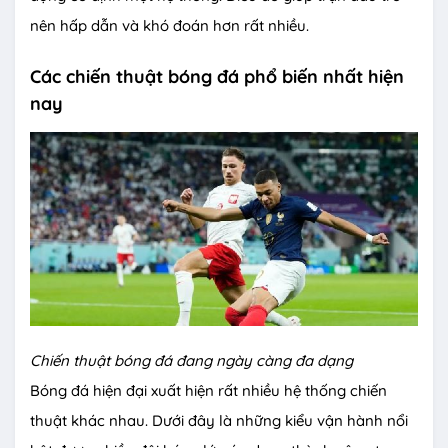
nên hấp dẫn và khó đoán hơn rất nhiều.
Các chiến thuật bóng đá phổ biến nhất hiện
nay
Chiến thuật bóng đá đang ngày càng đa dạng
Bóng đá hiện đại xuất hiện rất nhiều hệ thống chiến
thuật khác nhau. Dưới đây là những kiểu vận hành nổi