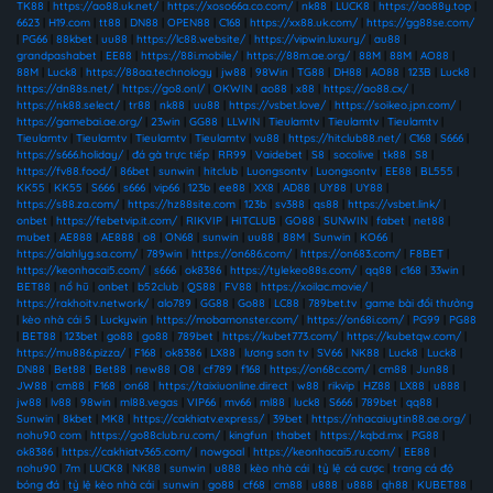
TK88
|
https://ao88.uk.net/
|
https://xoso66a.co.com/
|
nk88
|
LUCK8
|
https://ao88y.top
|
6623
|
H19.com
|
tt88
|
DN88
|
OPEN88
|
C168
|
https://xx88.uk.com/
|
https://gg88se.com/
|
PG66
|
88kbet
|
uu88
|
https://lc88.website/
|
https://vipwin.luxury/
|
au88
|
grandpashabet
|
EE88
|
https://88i.mobile/
|
https://88m.ae.org/
|
88M
|
88M
|
AO88
|
88M
|
Luck8
|
https://88aa.technology
|
jw88
|
98Win
|
TG88
|
DH88
|
AO88
|
123B
|
Luck8
|
https://dn88s.net/
|
https://go8.onl/
|
OKWIN
|
ao88
|
x88
|
https://ao88.cx/
|
https://nk88.select/
|
tr88
|
nk88
|
uu88
|
https://vsbet.love/
|
https://soikeo.jpn.com/
|
https://gamebai.ae.org/
|
23win
|
GG88
|
LLWIN
|
Tieulamtv
|
Tieulamtv
|
Tieulamtv
|
Tieulamtv
|
Tieulamtv
|
Tieulamtv
|
Tieulamtv
|
vu88
|
https://hitclub88.net/
|
C168
|
S666
|
https://s666.holiday/
|
đá gà trực tiếp
|
RR99
|
Vaidebet
|
S8
|
socolive
|
tk88
|
S8
|
https://fv88.food/
|
86bet
|
sunwin
|
hitclub
|
Luongsontv
|
Luongsontv
|
EE88
|
BL555
|
KK55
|
KK55
|
S666
|
s666
|
vip66
|
123b
|
ee88
|
XX8
|
AD88
|
UY88
|
UY88
|
https://s88.za.com/
|
https://hz88site.com
|
123b
|
sv388
|
qs88
|
https://vsbet.link/
|
onbet
|
https://febetvip.it.com/
|
RIKVIP
|
HITCLUB
|
GO88
|
SUNWIN
|
fabet
|
net88
|
mubet
|
AE888
|
AE888
|
o8
|
ON68
|
sunwin
|
uu88
|
88M
|
Sunwin
|
KO66
|
https://alahlyg.sa.com/
|
789win
|
https://on686.com/
|
https://on683.com/
|
F8BET
|
https://keonhacai5.com/
|
s666
|
ok8386
|
https://tylekeo88s.com/
|
qq88
|
c168
|
33win
|
BET88
|
nổ hũ
|
onbet
|
b52club
|
QS88
|
FV88
|
https://xoilac.movie/
|
https://rakhoitv.network/
|
alo789
|
GG88
|
Go88
|
LC88
|
789bet.tv
|
game bài đổi thưởng
|
kèo nhà cái 5
|
Luckywin
|
https://mobamonster.com/
|
https://on68i.com/
|
PG99
|
PG88
|
BET88
|
123bet
|
go88
|
go88
|
789bet
|
https://kubet773.com/
|
https://kubetqw.com/
|
https://mu886.pizza/
|
F168
|
ok8386
|
LX88
|
lương sơn tv
|
SV66
|
NK88
|
Luck8
|
Luck8
|
DN88
|
Bet88
|
Bet88
|
new88
|
O8
|
cf789
|
f168
|
https://on68c.com/
|
cm88
|
Jun88
|
JW88
|
cm88
|
F168
|
on68
|
https://taixiuonline.direct
|
w88
|
rikvip
|
HZ88
|
LX88
|
u888
|
jw88
|
lv88
|
98win
|
ml88.vegas
|
VIP66
|
mv66
|
ml88
|
luck8
|
S666
|
789bet
|
qq88
|
Sunwin
|
8kbet
|
MK8
|
https://cakhiatv.express/
|
39bet
|
https://nhacaiuytin88.ae.org/
|
nohu90 com
|
https://go88club.ru.com/
|
kingfun
|
thabet
|
https://kqbd.mx
|
PG88
|
ok8386
|
https://cakhiatv365.com/
|
nowgoal
|
https://keonhacai5.ru.com/
|
EE88
|
nohu90
|
7m
|
LUCK8
|
NK88
|
sunwin
|
u888
|
kèo nhà cái
|
tỷ lệ cá cược
|
trang cá độ
bóng đá
|
tỷ lệ kèo nhà cái
|
sunwin
|
go88
|
cf68
|
cm88
|
u888
|
u888
|
qh88
|
KUBET88
|