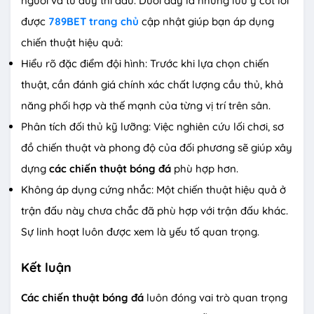
người và tư duy thi đấu. Dưới đây là những lưu ý cốt lõi
được
789BET trang chủ
cập nhật giúp bạn áp dụng
chiến thuật hiệu quả:
Hiểu rõ đặc điểm đội hình: Trước khi lựa chọn chiến
thuật, cần đánh giá chính xác chất lượng cầu thủ, khả
năng phối hợp và thế mạnh của từng vị trí trên sân.
Phân tích đối thủ kỹ lưỡng: Việc nghiên cứu lối chơi, sơ
đồ chiến thuật và phong độ của đối phương sẽ giúp xây
dựng
các chiến thuật bóng đá
phù hợp hơn.
Không áp dụng cứng nhắc: Một chiến thuật hiệu quả ở
trận đấu này chưa chắc đã phù hợp với trận đấu khác.
Sự linh hoạt luôn được xem là yếu tố quan trọng.
Kết luận
Các chiến thuật bóng đá
luôn đóng vai trò quan trọng