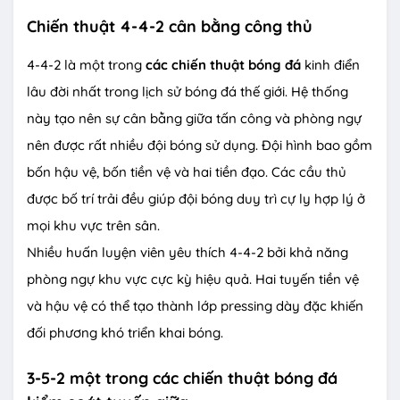
Chiến thuật 4-4-2 cân bằng công thủ
4-4-2 là một trong
các chiến thuật bóng đá
kinh điển
lâu đời nhất trong lịch sử bóng đá thế giới. Hệ thống
này tạo nên sự cân bằng giữa tấn công và phòng ngự
nên được rất nhiều đội bóng sử dụng. Đội hình bao gồm
bốn hậu vệ, bốn tiền vệ và hai tiền đạo. Các cầu thủ
được bố trí trải đều giúp đội bóng duy trì cự ly hợp lý ở
mọi khu vực trên sân.
Nhiều huấn luyện viên yêu thích 4-4-2 bởi khả năng
phòng ngự khu vực cực kỳ hiệu quả. Hai tuyến tiền vệ
và hậu vệ có thể tạo thành lớp pressing dày đặc khiến
đối phương khó triển khai bóng.
3-5-2 một trong các chiến thuật bóng đá