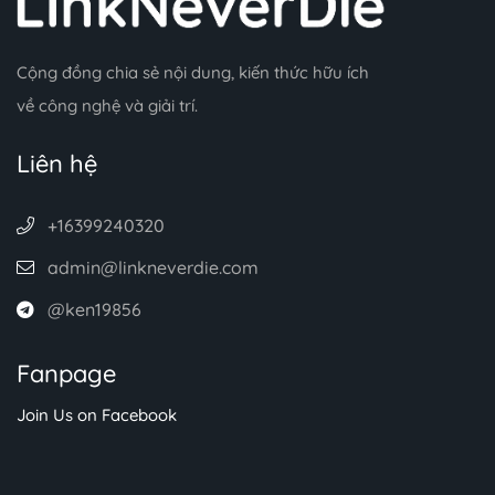
Cộng đồng chia sẻ nội dung, kiến thức hữu ích
về công nghệ và giải trí.
Liên hệ
+16399240320
admin@linkneverdie.com
@ken19856
Fanpage
Join Us on Facebook