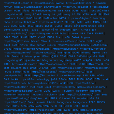
https://fly888y.com/
|
https://go88p.one/
|
iWin68
|
https://go88bet.in.net/
|
nowgoal
|
Mmwin
|
https://c168game.com/
|
zowinmoi.com
|
https://789-club.best
|
https://b52club-
vn.com
|
PG88
|
vf555
|
Fun88dangnhap.net
|
w88
|
w88
|
AU88
|
kubet
|
trang chủ mb88
|
trang chủ au88
|
trang chủ x88
|
trang chủ tg88
|
trang chủ c168
|
XX88
|
xx88
|
S8
|
33win
|
cakhiatv
|
8kbet
|
UY88
|
bet88
|
lô đề online
|
NK88
|
https://nk88.gives/
|
llwin đăng
nhập
|
https://u888bet.live/
|
https://mm88t.dev/
|
s8
|
tg88
|
hz88
|
qs88
|
MB66
|
UU88
|
GO8
|
uu88
|
SC88
|
on68
|
BL555
|
BL555
|
BL555
|
BL555
|
cổng game hitclub
|
cổng
game sunwin
|
8XBET
|
8XBET
|
sunwin nổ hũ
|
thapcam
|
8DAY
|
KING88
|
j88
|
https://qs88.baby/
|
https://c168.guru/
|
uu88
|
hubet
|
sunwin
|
hi88
|
TX88
|
DABET
|
DA88
|
TA88
|
SIN88
|
11BET
|
VIN88
|
DU88
|
9bet
|
bu88
|
Oxbet
|
haywin
|
https://say88vn.site/
|
hitclub
|
99ok
|
https://sunwin29.com/
|
nohu
|
az888
|
ug88
|
ea88
|
S666
|
789win
|
s666
|
sunwin
|
sunwin
|
https://keonhacai5.boats/
|
sv368hn.com
|
SV388
|
Kubet
|
https://alo789apk.app/
|
https://hitclub1.guru/
|
https://b52.ventures/
|
https://luongson117.tv/
|
https://8kbettt.co/
|
lv88
|
qh88
|
GO99
|
nhatvip
|
vipwin
|
tr88
|
nk88
|
56win
|
hitclub.compare
|
123bet
|
QS88
|
TG88
|
DN88
|
789WIN
|
gem88
|
fb88
|
trang chủ go88
|
tỷ lệ kèo
|
kèo bóng đá hôm nay
|
rikvip
|
vin777
|
lucky88
|
mb88
|
ao88
|
TK88
|
https://ao88.uk.net/
|
https://xoso66a.co.com/
|
nk88
|
LUCK8
|
https://ao88y.top
|
6623
|
H19.com
|
tt88
|
DN88
|
OPEN88
|
C168
|
https://xx88.uk.com/
|
https://gg88se.com/
|
PG66
|
88kbet
|
uu88
|
https://lc88.website/
|
https://vipwin.luxury/
|
au88
|
grandpashabet
|
EE88
|
https://88i.mobile/
|
https://88m.ae.org/
|
88M
|
88M
|
AO88
|
88M
|
Luck8
|
https://88aa.technology
|
jw88
|
98Win
|
TG88
|
DH88
|
AO88
|
123B
|
Luck8
|
https://dn88s.net/
|
https://go8.onl/
|
OKWIN
|
ao88
|
x88
|
https://ao88.cx/
|
https://nk88.select/
|
tr88
|
nk88
|
uu88
|
https://vsbet.love/
|
https://soikeo.jpn.com/
|
https://gamebai.ae.org/
|
23win
|
GG88
|
LLWIN
|
Tieulamtv
|
Tieulamtv
|
Tieulamtv
|
Tieulamtv
|
Tieulamtv
|
Tieulamtv
|
Tieulamtv
|
vu88
|
https://hitclub88.net/
|
C168
|
S666
|
https://s666.holiday/
|
đá gà trực tiếp
|
RR99
|
Vaidebet
|
S8
|
socolive
|
tk88
|
S8
|
https://fv88.food/
|
86bet
|
sunwin
|
hitclub
|
Luongsontv
|
Luongsontv
|
EE88
|
BL555
|
KK55
|
KK55
|
S666
|
s666
|
vip66
|
123b
|
ee88
|
XX8
|
AD88
|
UY88
|
UY88
|
https://s88.za.com/
|
https://hz88site.com
|
123b
|
sv388
|
qs88
|
https://vsbet.link/
|
onbet
|
https://febetvip.it.com/
|
RIKVIP
|
HITCLUB
|
GO88
|
SUNWIN
|
fabet
|
net88
|