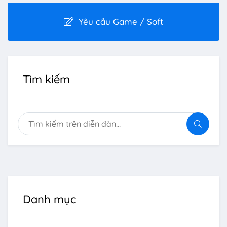
Yêu cầu Game / Soft
Tìm kiếm
Danh mục