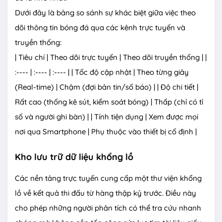
Dưới đây là bảng so sánh sự khác biệt giữa việc theo
dõi thông tin bóng đá qua các kênh trực tuyến và
truyền thống:
| Tiêu chí | Theo dõi trực tuyến | Theo dõi truyền thống | |
:---- | :---- | :---- | | Tốc độ cập nhật | Theo từng giây
(Real-time) | Chậm (đợi bản tin/số báo) | | Độ chi tiết |
Rất cao (thống kê sút, kiểm soát bóng) | Thấp (chỉ có tỉ
số và người ghi bàn) | | Tính tiện dụng | Xem được mọi
nơi qua Smartphone | Phụ thuộc vào thiết bị cố định |
Kho lưu trữ dữ liệu khổng lồ
Các nền tảng trực tuyến cung cấp một thư viện khổng
lồ về kết quả thi đấu từ hàng thập kỷ trước. Điều này
cho phép những người phân tích có thể tra cứu nhanh