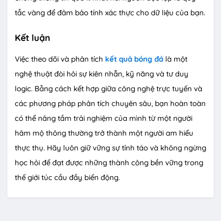
tắc vàng để đảm bảo tính xác thực cho dữ liệu của bạn.
Kết luận
Việc theo dõi và phân tích
kết quả bóng đá
là một
nghệ thuật đòi hỏi sự kiên nhẫn, kỹ năng và tư duy
logic. Bằng cách kết hợp giữa công nghệ trực tuyến và
các phương pháp phân tích chuyên sâu, bạn hoàn toàn
có thể nâng tầm trải nghiệm của mình từ một người
hâm mộ thông thường trở thành một người am hiểu
thực thụ. Hãy luôn giữ vững sự tỉnh táo và không ngừng
học hỏi để đạt được những thành công bền vững trong
thế giới túc cầu đầy biến động.