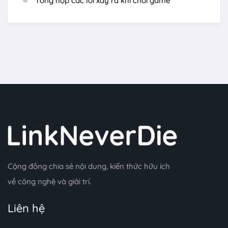
Tổng hợp các lỗi xảy ra khi chơi game
Cộng đồng chia sẻ nội dung, kiến thức hữu ích
về công nghệ và giải trí.
Liên hệ