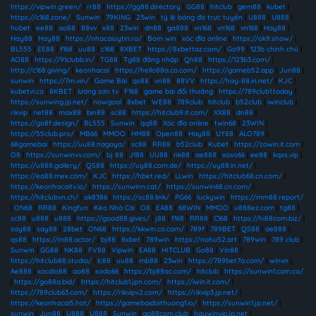
https://vipwin.green/
|
rr88
|
https://gg88.directory
|
GG88
|
hitclub
|
gem88
|
kubet
|
https://c168.zone/
|
Sunwin
|
79KING
|
23win
|
tỷ lệ bóng đá trực tuyến
|
U888
|
U888
|
hubet
|
ee88
|
ao88
|
88vv
|
x88
|
23win
|
dn88
|
ga888
|
vn168
|
vn168
|
vn168
|
Hay88
|
Hay88
|
Hay88
|
https://nhacaiuytin.ro/
|
Bom win
|
xóc đĩa online
|
https://ok9.show/
|
BL555
|
EE88
|
f168
|
uu88
|
c168
|
8XBET
|
https://8xbettaz.com/
|
Go99
|
123b chính chủ
|
AO88
|
https://91clubb.in/
|
TG88
|
Tg88 đăng nhập
|
Qh88
|
https://123b3.com/
|
http://c168.giving/
|
keonhacai
|
https://hello88a.co.com/
|
https://gameb52.app
|
Jun88
|
sunwin
|
https://7m.vin/
|
Game Bài
|
qs88
|
vn88
|
88VV
|
https://hay-88.in.net/
|
KJC
|
kubetvi.co
|
8KBET
|
lương sơn tv
|
F168
|
game bài đổi thưởng
|
https://789club1.today
|
https://sunwing.jp.net/
|
nowgoal
|
8xbet
|
WE88
|
789club
|
hitclub
|
b52club
|
iwinclub
|
rikvip
|
net88
|
max88
|
bin88
|
sc88
|
https://hitclub9.it.com/
|
XX88
|
dn88
|
https://go8f.design/
|
BL555
|
Sunwin
|
qq88
|
Xóc đĩa online
|
twin68
|
23WIN
|
https://55club.pro/
|
MB66
|
MMOO
|
HM88
|
Open88
|
Hay88
|
UY88
|
ALO789
|
68gamebai
|
https://uu88.nagoya/
|
sc88
|
RR88
|
b52club
|
Kubet
|
https://zowin.it.com
|
O8
|
https://sunwinvv.com/
|
bj 88
|
J188
|
UU88
|
nk88
|
ae888
|
xoso66
|
ee88
|
kqxs.vip
|
https://u888.gallery/
|
QS88
|
https://uy88.com.de/
|
https://uy88.in.net/
|
https://ea88.mex.com/
|
KJC
|
https://hbet.red/
|
LLwin
|
https://hitclub68.cn.com/
|
https://keonhacaitv.io/
|
https://sunwinn.cat/
|
https://sunwin68.cn.com/
|
https://hitclubvn.ch/
|
ok8386
|
https://sc88.link/
|
PG66
|
luckywin
|
https://mm88.report/
|
ON68
|
RR88
|
Kingfun
|
Kèo Nhà Cái
|
O8
|
EA88
|
68WIN
|
MMOO
|
u888ez.com
|
tg88
|
sc88
|
u888
|
u888
|
https://good88.gives/
|
j88
|
f168
|
RR88
|
C168
|
https://hi88com.biz/
|
say88
|
say88
|
28bet
|
ON68
|
https://kkwin.co.com/
|
789f
|
789BET
|
QS88
|
ae888
|
qs88
|
https://m88.actor/
|
bj88
|
8xbet
|
789win
|
https://nohu52.art
|
789win
|
789 club
|
Sunwin
|
GG88
|
NK88
|
FV88
|
Vipwin
|
EA88
|
HITCLUB
|
Go88
|
Vin88
|
https://hitclub88.studio/
|
lc88
|
uu88
|
mb88
|
23win
|
https://789bet7a.com/
|
winvn
|
Ae888
|
xocdia88
|
ao88
|
sodo66
|
https://bj88ac.com/
|
hitclub
|
https://sunwin1.com.co/
|
https://go88a.bid/
|
https://hitclub1.jpn.com/
|
https://iwin.it.com/
|
https://789club63.com/
|
https://rikvipv2.com/
|
https://rikvip3.jp.net/
|
https://keonhacai5.hot/
|
https://gamebaidoithuong1.io/
|
https://sunwin1.jp.net/
|
sunwin
|
Jun88
|
U888
|
U888
|
Sunwin
|
go88com.club
|
haywinvip.jp.net
|