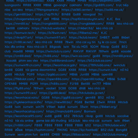
|
xoilac
|
https://sunwin1.bz/
|
XX88
|
XX88
|
MM88
|
MM88
|
https://bluphim5.com/
|
luongsontv
|
RR88
|
XX88
|
MB66
|
gavangtv
|
cakhiatv
|
https://go88fc.com/
|
trực tiếp
nba
|
soi kèo
|
https://79king.express/
|
https://ok365.center/
|
https://xx88.me.uk/
|
https://gem88.bar/
|
https://vip79.fit/
|
BIN88
|
Go88
|
nowgoal
|
7m
|
https://choigamebai.org/
|
ok9
|
MB66
|
https://top10nhacaiuytin.win/
|
KJC
|
8xx
|
https://mm88.io/
|
https://rongbk888.com/
|
https://rongbk666.com/
|
RR88
|
kèo nhà cái
|
bet88
|
cakhiatv
|
https://hitclub.website/
|
https://rikbet.ltd/
|
kèo nhà cái
|
https://bomwin.tech/
|
https://b78win.net/
|
https://f8beta2.me/
|
KJC
|
https://rikvip97.art/
|
https://sunwin97.art/
|
https://kclub.team/
|
SHBET
|
xx88
|
8kbet
|
https://rr88.se.net/
|
kèo nhà cái
|
RR88
|
78win
|
nha cai uy tin
|
ty le ca cuoc
|
7mcn
|
Xóc đĩa online
|
Kèo nhà cái 5
|
88goals
|
iwin
|
Tài xỉu MD5
|
1GOM
|
Rikvip
|
Go88
|
B52
club
|
max88
|
MM88
|
https://iwinclub.ru.com/
|
RIKVIP
|
RIKVIP
|
789win
|
go88
|
xoso66
|
https://cm88.dad/
|
https://hi88.uno/
|
https://iwin.sa.com/
|
go88
|
https://mm88.press/
|
Xoso66
|
phim sex vlxx
|
https://xx88brand.com/
|
https://b52club.sa.com/
|
https://sunwin19.cn.com/
|
https://keonhacai.gdn/
|
https://789clubb.one/
|
iwinclub
|
bin88
|
GG88
|
tải game daominhha
|
GG88
|
XX88
|
RR88
|
https://sunwin.talk/
|
nổ hũ
|
go88
|
Hitclub
|
PG99
|
https://pg66.us.com/
|
MB66
|
Jun88
|
MB66
|
open88
|
https://f168slot.com/
|
https://open886.com/
|
https://open88.today/
|
MB66
|
Sv368
|
OPEN88
|
MM88
|
PG99
|
https://hi88s.com/
|
FLY88
|
Bet88
|
nn777
|
MB66
|
https://fly88.uno/
|
789win
|
vaobet
|
SC88
|
GO88
|
dt68
|
kèo nhà cái
|
https://sunwin99.ceo/
|
https://go88.deal/
|
https://hitclubsbs.jp.net/
|
https://keonhacai.voto/
|
GG88
|
https://gg88.co.com/
|
gem88
|
B52
|
nổ hũ
|
https://tylekeonhacai.life/
|
https://new88.biz/
|
PG88
|
Bet168
|
23win
|
RR88
|
Hitclub
|
Go88
|
Iwin
|
sunwin
|
win79
|
V9bet
|
kqbd
|
sunwin
|
33win
|
https://8kbet.org/
|
https://keonhacaitop.com/
|
https://manclub99.com/
|
Bomwin
|
https://keonhacai95.com/
|
xx88
|
go88
|
b52
|
789club
|
rikvip
|
go88
|
hitclub
|
socolive
|
nổ hũ
|
tài xỉu online
|
game bài đổi thưởng
|
b52club
|
kèo nhà cái
|
sunwin
|
iwin
|
i9bet
|
https://rr88it.com/
|
FB88
|
FB88
|
FB88
|
FB88
|
FB88
|
b52
|
https://789clubze.win/
|
RR88
|
สล็อต
|
https://luphim.com/
|
79KING
|
https://kjc.football/
|
B52 club
|
Bong88
|
Sunwin
|
xem phim fun
|
ae888
|
CM88
|
https://88aa.actor/
|
https://b52club.money/
|