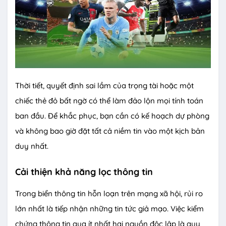
Thời tiết, quyết định sai lầm của trọng tài hoặc một
chiếc thẻ đỏ bất ngờ có thể làm đảo lộn mọi tính toán
ban đầu. Để khắc phục, bạn cần có kế hoạch dự phòng
và không bao giờ đặt tất cả niềm tin vào một kịch bản
duy nhất.
Cải thiện khả năng lọc thông tin
Trong biển thông tin hỗn loạn trên mạng xã hội, rủi ro
lớn nhất là tiếp nhận những tin tức giả mạo. Việc kiểm
chứng thông tin qua ít nhất hai nguồn độc lập là quy