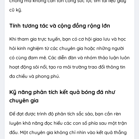
chóng mà không cần tốn công sức lục tìm tài liệu giấy
cũ kỹ.
Tính tương tác và cộng đồng rộng lớn
Khi tham gia trực tuyến, bạn có cơ hội giao lưu và học
hỏi kinh nghiệm từ các chuyên gia hoặc những người
có cùng đam mê. Các diễn đàn và nhóm thảo luận luôn
hoạt động sôi nổi, tạo ra môi trường trao đổi thông tin
đa chiều và phong phú.
Kỹ năng phân tích kết quả bóng đá như
chuyên gia
Để đạt được trình độ phân tích sắc sảo, bạn cần rèn
luyện khả năng đọc hiểu các con số phía sau một trận
đấu. Một chuyên gia không chỉ nhìn vào kết quả thắng