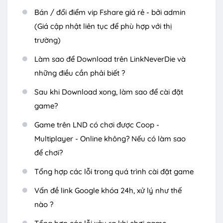
Bán / đổi điểm vip Fshare giá rẻ - bởi admin
(Giá cập nhật liên tục để phù hợp với thị
trường)
Làm sao để Download trên LinkNeverDie và
những điều cần phải biết ?
Sau khi Download xong, làm sao để cài đặt
game?
Game trên LND có chơi được Coop -
Multiplayer - Online không? Nếu có làm sao
để chơi?
Tổng hợp các lỗi trong quá trình cài đặt game
Vấn đề link Google khóa 24h, xử lý như thế
nào ?