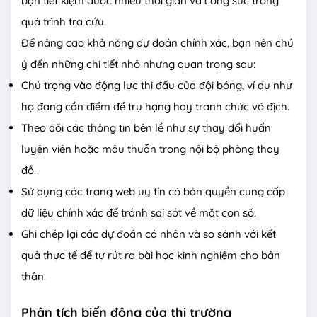
bạn tiết kiệm được nhiều thời gian và công sức trong
quá trình tra cứu.
Để nâng cao khả năng dự đoán chính xác, bạn nên chú
ý đến những chi tiết nhỏ nhưng quan trọng sau:
Chú trọng vào động lực thi đấu của đội bóng, ví dụ như
họ đang cần điểm để trụ hạng hay tranh chức vô địch.
Theo dõi các thông tin bên lề như sự thay đổi huấn
luyện viên hoặc mâu thuẫn trong nội bộ phòng thay
đồ.
Sử dụng các trang web uy tín có bản quyền cung cấp
dữ liệu chính xác để tránh sai sót về mặt con số.
Ghi chép lại các dự đoán cá nhân và so sánh với kết
quả thực tế để tự rút ra bài học kinh nghiệm cho bản
thân.
Phân tích biến động của thị trường