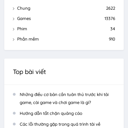
Chung
2622
Games
13376
Phim
34
Phần mềm
910
Top bài viết
Những điều cơ bản cần tuân thủ trước khi tải
game, cài game và chơi game là gì?
Hướng dẫn tắt chặn quảng cáo
Các lỗi thường gặp trong quá trình tải về