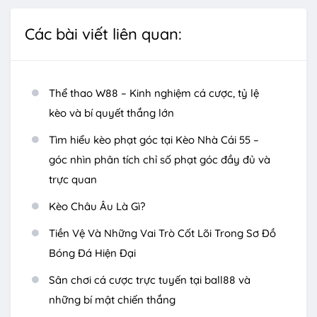
Các bài viết liên quan:
Thể thao W88 – Kinh nghiệm cá cược, tỷ lệ
kèo và bí quyết thắng lớn
Tìm hiểu kèo phạt góc tại Kèo Nhà Cái 55 –
góc nhìn phân tích chỉ số phạt góc đầy đủ và
trực quan
Kèo Châu Âu Là Gì?
Tiền Vệ Và Những Vai Trò Cốt Lõi Trong Sơ Đồ
Bóng Đá Hiện Đại
Sân chơi cá cược trực tuyến tại ball88 và
những bí mật chiến thắng