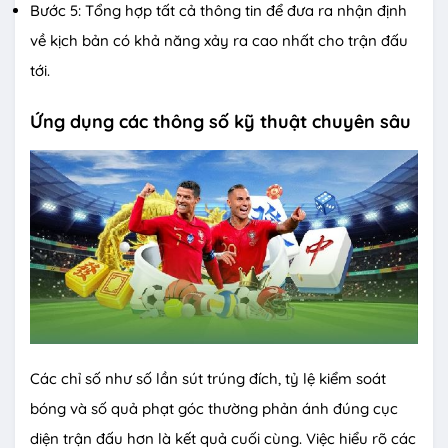
Bước 5: Tổng hợp tất cả thông tin để đưa ra nhận định
về kịch bản có khả năng xảy ra cao nhất cho trận đấu
tới.
Ứng dụng các thông số kỹ thuật chuyên sâu
Các chỉ số như số lần sút trúng đích, tỷ lệ kiểm soát
bóng và số quả phạt góc thường phản ánh đúng cục
diện trận đấu hơn là kết quả cuối cùng. Việc hiểu rõ các