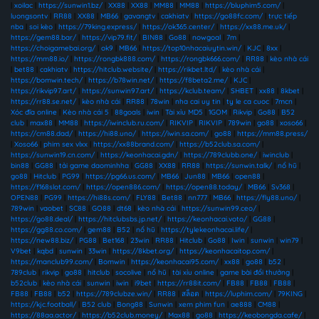
|
xoilac
|
https://sunwin1.bz/
|
XX88
|
XX88
|
MM88
|
MM88
|
https://bluphim5.com/
|
luongsontv
|
RR88
|
XX88
|
MB66
|
gavangtv
|
cakhiatv
|
https://go88fc.com/
|
trực tiếp
nba
|
soi kèo
|
https://79king.express/
|
https://ok365.center/
|
https://xx88.me.uk/
|
https://gem88.bar/
|
https://vip79.fit/
|
BIN88
|
Go88
|
nowgoal
|
7m
|
https://choigamebai.org/
|
ok9
|
MB66
|
https://top10nhacaiuytin.win/
|
KJC
|
8xx
|
https://mm88.io/
|
https://rongbk888.com/
|
https://rongbk666.com/
|
RR88
|
kèo nhà cái
|
bet88
|
cakhiatv
|
https://hitclub.website/
|
https://rikbet.ltd/
|
kèo nhà cái
|
https://bomwin.tech/
|
https://b78win.net/
|
https://f8beta2.me/
|
KJC
|
https://rikvip97.art/
|
https://sunwin97.art/
|
https://kclub.team/
|
SHBET
|
xx88
|
8kbet
|
https://rr88.se.net/
|
kèo nhà cái
|
RR88
|
78win
|
nha cai uy tin
|
ty le ca cuoc
|
7mcn
|
Xóc đĩa online
|
Kèo nhà cái 5
|
88goals
|
iwin
|
Tài xỉu MD5
|
1GOM
|
Rikvip
|
Go88
|
B52
club
|
max88
|
MM88
|
https://iwinclub.ru.com/
|
RIKVIP
|
RIKVIP
|
789win
|
go88
|
xoso66
|
https://cm88.dad/
|
https://hi88.uno/
|
https://iwin.sa.com/
|
go88
|
https://mm88.press/
|
Xoso66
|
phim sex vlxx
|
https://xx88brand.com/
|
https://b52club.sa.com/
|
https://sunwin19.cn.com/
|
https://keonhacai.gdn/
|
https://789clubb.one/
|
iwinclub
|
bin88
|
GG88
|
tải game daominhha
|
GG88
|
XX88
|
RR88
|
https://sunwin.talk/
|
nổ hũ
|
go88
|
Hitclub
|
PG99
|
https://pg66.us.com/
|
MB66
|
Jun88
|
MB66
|
open88
|
https://f168slot.com/
|
https://open886.com/
|
https://open88.today/
|
MB66
|
Sv368
|
OPEN88
|
PG99
|
https://hi88s.com/
|
FLY88
|
Bet88
|
nn777
|
MB66
|
https://fly88.uno/
|
789win
|
vaobet
|
SC88
|
GO88
|
dt68
|
kèo nhà cái
|
https://sunwin99.ceo/
|
https://go88.deal/
|
https://hitclubsbs.jp.net/
|
https://keonhacai.voto/
|
GG88
|
https://gg88.co.com/
|
gem88
|
B52
|
nổ hũ
|
https://tylekeonhacai.life/
|
https://new88.biz/
|
PG88
|
Bet168
|
23win
|
RR88
|
Hitclub
|
Go88
|
Iwin
|
sunwin
|
win79
|
V9bet
|
kqbd
|
sunwin
|
33win
|
https://8kbet.org/
|
https://keonhacaitop.com/
|
https://manclub99.com/
|
Bomwin
|
https://keonhacai95.com/
|
xx88
|
go88
|
b52
|
789club
|
rikvip
|
go88
|
hitclub
|
socolive
|
nổ hũ
|
tài xỉu online
|
game bài đổi thưởng
|
b52club
|
kèo nhà cái
|
sunwin
|
iwin
|
i9bet
|
https://rr88it.com/
|
FB88
|
FB88
|
FB88
|
FB88
|
FB88
|
b52
|
https://789clubze.win/
|
RR88
|
สล็อต
|
https://luphim.com/
|
79KING
|
https://kjc.football/
|
B52 club
|
Bong88
|
Sunwin
|
xem phim fun
|
ae888
|
CM88
|
https://88aa.actor/
|
https://b52club.money/
|
Max88
|
go88
|
https://keobongda.cafe/
|