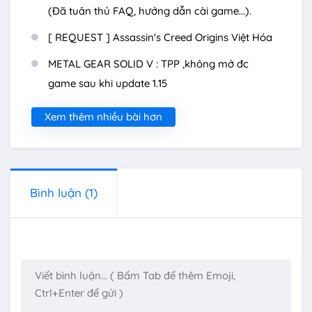
(Đã tuân thủ FAQ, hướng dẫn cài game...).
[ REQUEST ] Assassin's Creed Origins Việt Hóa
METAL GEAR SOLID V : TPP ,không mở đc
game sau khi update 1.15
Xem thêm nhiều bài hơn
Bình luận
(1)