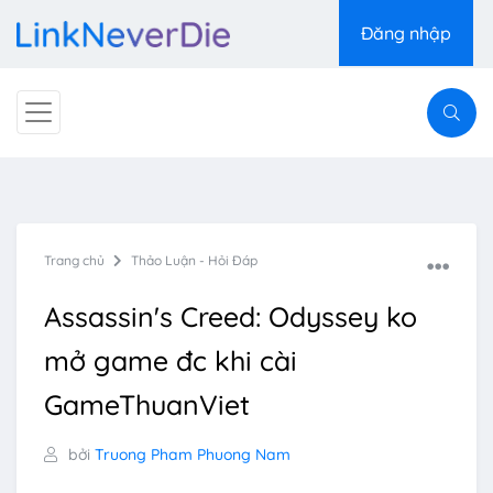
Đăng nhập
Trang chủ
Thảo Luận - Hỏi Đáp
Assassin's Creed: Odyssey ko
mở game đc khi cài
GameThuanViet
bởi
Truong Pham Phuong Nam