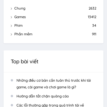
Chung
2632
Games
13412
Phim
34
Phần mềm
911
Top bài viết
Những điều cơ bản cần tuân thủ trước khi tải
game, cài game và chơi game là gì?
Hướng dẫn tắt chặn quảng cáo
Các lỗi thường gặp trong quá trình tải về