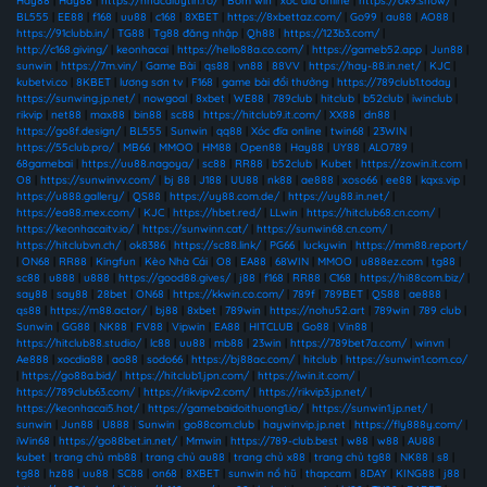
Hay88
|
Hay88
|
https://nhacaiuytin.ro/
|
Bom win
|
xóc đĩa online
|
https://ok9.show/
|
BL555
|
EE88
|
f168
|
uu88
|
c168
|
8XBET
|
https://8xbettaz.com/
|
Go99
|
au88
|
AO88
|
https://91clubb.in/
|
TG88
|
Tg88 đăng nhập
|
Qh88
|
https://123b3.com/
|
http://c168.giving/
|
keonhacai
|
https://hello88a.co.com/
|
https://gameb52.app
|
Jun88
|
sunwin
|
https://7m.vin/
|
Game Bài
|
qs88
|
vn88
|
88VV
|
https://hay-88.in.net/
|
KJC
|
kubetvi.co
|
8KBET
|
lương sơn tv
|
F168
|
game bài đổi thưởng
|
https://789club1.today
|
https://sunwing.jp.net/
|
nowgoal
|
8xbet
|
WE88
|
789club
|
hitclub
|
b52club
|
iwinclub
|
rikvip
|
net88
|
max88
|
bin88
|
sc88
|
https://hitclub9.it.com/
|
XX88
|
dn88
|
https://go8f.design/
|
BL555
|
Sunwin
|
qq88
|
Xóc đĩa online
|
twin68
|
23WIN
|
https://55club.pro/
|
MB66
|
MMOO
|
HM88
|
Open88
|
Hay88
|
UY88
|
ALO789
|
68gamebai
|
https://uu88.nagoya/
|
sc88
|
RR88
|
b52club
|
Kubet
|
https://zowin.it.com
|
O8
|
https://sunwinvv.com/
|
bj 88
|
J188
|
UU88
|
nk88
|
ae888
|
xoso66
|
ee88
|
kqxs.vip
|
https://u888.gallery/
|
QS88
|
https://uy88.com.de/
|
https://uy88.in.net/
|
https://ea88.mex.com/
|
KJC
|
https://hbet.red/
|
LLwin
|
https://hitclub68.cn.com/
|
https://keonhacaitv.io/
|
https://sunwinn.cat/
|
https://sunwin68.cn.com/
|
https://hitclubvn.ch/
|
ok8386
|
https://sc88.link/
|
PG66
|
luckywin
|
https://mm88.report/
|
ON68
|
RR88
|
Kingfun
|
Kèo Nhà Cái
|
O8
|
EA88
|
68WIN
|
MMOO
|
u888ez.com
|
tg88
|
sc88
|
u888
|
u888
|
https://good88.gives/
|
j88
|
f168
|
RR88
|
C168
|
https://hi88com.biz/
|
say88
|
say88
|
28bet
|
ON68
|
https://kkwin.co.com/
|
789f
|
789BET
|
QS88
|
ae888
|
qs88
|
https://m88.actor/
|
bj88
|
8xbet
|
789win
|
https://nohu52.art
|
789win
|
789 club
|
Sunwin
|
GG88
|
NK88
|
FV88
|
Vipwin
|
EA88
|
HITCLUB
|
Go88
|
Vin88
|
https://hitclub88.studio/
|
lc88
|
uu88
|
mb88
|
23win
|
https://789bet7a.com/
|
winvn
|
Ae888
|
xocdia88
|
ao88
|
sodo66
|
https://bj88ac.com/
|
hitclub
|
https://sunwin1.com.co/
|
https://go88a.bid/
|
https://hitclub1.jpn.com/
|
https://iwin.it.com/
|
https://789club63.com/
|
https://rikvipv2.com/
|
https://rikvip3.jp.net/
|
https://keonhacai5.hot/
|
https://gamebaidoithuong1.io/
|
https://sunwin1.jp.net/
|
sunwin
|
Jun88
|
U888
|
Sunwin
|
go88com.club
|
haywinvip.jp.net
|
https://fly888y.com/
|
iWin68
|
https://go88bet.in.net/
|
Mmwin
|
https://789-club.best
|
w88
|
w88
|
AU88
|
kubet
|
trang chủ mb88
|
trang chủ au88
|
trang chủ x88
|
trang chủ tg88
|
NK88
|
s8
|
tg88
|
hz88
|
uu88
|
SC88
|
on68
|
8XBET
|
sunwin nổ hũ
|
thapcam
|
8DAY
|
KING88
|
j88
|