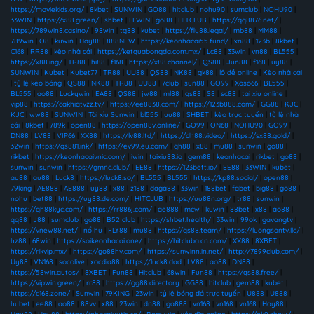
https://moviekids.org/
|
8kbet
|
SUNWIN
|
GO88
|
hitclub
|
nohu90
|
sumclub
|
NOHU90
|
33WIN
|
https://x88.green/
|
shbet
|
LLWIN
|
go88
|
HITCLUB
|
https://qq8876.net/
|
https://789win8.casino/
|
98win
|
tg88
|
kubet
|
https://fly88.legal/
|
mb88
|
MM88
|
789win
|
O8
|
kuwin
|
Hay88
|
888NEW
|
https://keonhacai55.fund/
|
xn88
|
123b
|
8kbet
|
C168
|
RR88
|
kèo nhà cái
|
https://ketquabongda.com.mx/
|
Lc88
|
33win
|
vn88
|
BL555
|
https://x88.ing/
|
TR88
|
hi88
|
f168
|
https://x88.channel/
|
QS88
|
Jun88
|
f168
|
uy88
|
SUNWIN
|
Kubet
|
Kubet77
|
TR88
|
UU88
|
QS88
|
NK88
|
gk88
|
lô đề online
|
Kèo nhà cái
|
tỷ lệ kèo bóng
|
QS88
|
NK88
|
TR88
|
UU88
|
7club
|
sun88
|
GO99
|
Xoso66
|
BL555
|
BL555
|
ao88
|
Luckywin
|
EA88
|
QS88
|
jw88
|
ml88
|
qs88
|
S8
|
sc88
|
tai xiu online
|
vip88
|
https://cakhiatvzz.tv/
|
https://ee8838.com/
|
https://123b888.com/
|
GG88
|
KJC
|
KJC
|
ww88
|
SUNWIN
|
Tài xỉu Sunwin
|
bl555
|
uu88
|
SHBET
|
kèo trực tuyến
|
tỷ lệ nhà
cái
|
8kbet
|
789k
|
open88
|
https://open88v.online/
|
GO99
|
ON68
|
NOHU90
|
GO99
|
DN88
|
LV88
|
VIP66
|
XX88
|
https://lv88.ltd/
|
https://dh88.video/
|
https://sx88.gold/
|
32win
|
https://qs881.ink/
|
https://ev99.eu.com/
|
qh88
|
x88
|
mu88
|
sunwin
|
go88
|
rikbet
|
https://keonhacaivnic.com/
|
iwin
|
taixiu88.io
|
gem88
|
keonhacai
|
rikbet
|
go88
|
sunwin
|
sunwin
|
https://gmnc.club/
|
EE88
|
https://123bett.io/
|
EE88
|
33WIN
|
kubet
|
au88
|
au88
|
Luck8
|
https://luck8.so/
|
BL555
|
BL555
|
https://kp88.social/
|
open88
|
79king
|
AE888
|
AE888
|
uy88
|
x88
|
z188
|
daga88
|
33win
|
188bet
|
fabet
|
big88
|
go88
|
nohu
|
bet88
|
https://uy88.de.com/
|
HITCLUB
|
https://uu88n.org/
|
tr88
|
sunwin
|
https://qh88kyc.com/
|
https://rr886j.com/
|
ae888
|
mcw
|
kuwin
|
88bet
|
x88
|
ao88
|
qq88
|
J88
|
sumclub
|
go88
|
B52 club
|
https://shbet.health/
|
33win
|
99ok
|
gavangtv
|
https://vnew88.net/
|
nổ hũ
|
FLY88
|
mu88
|
https://qs88.team/
|
https://luongsontv.llc/
|
hz88
|
68win
|
https://soikeonhacai.one/
|
https://hitcluba.cn.com/
|
XX88
|
8XBET
|
https://rikvip.mx/
|
https://go88hv.com/
|
https://sunwinn.in.net/
|
http://7899club.com/
|
Uy88
|
VN168
|
socolive
|
xocdia88
|
https://luck8.dad
|
LV88
|
ao88
|
DN88
|
https://58win.autos/
|
8XBET
|
Fun88
|
Hitclub
|
68win
|
Fun88
|
https://qs88.free/
|
https://vipwin.green/
|
rr88
|
https://gg88.directory
|
GG88
|
hitclub
|
gem88
|
kubet
|
https://c168.zone/
|
Sunwin
|
79KING
|
23win
|
tỷ lệ bóng đá trực tuyến
|
U888
|
U888
|
hubet
|
ee88
|
ao88
|
88vv
|
x88
|
23win
|
dn88
|
ga888
|
vn168
|
vn168
|
vn168
|
Hay88
|