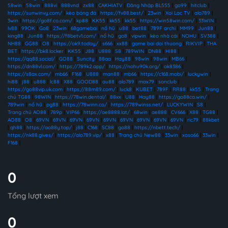
58win
|
58win
|
888vi
|
888vnd
|
zx88
|
CAKHIATV
|
Đăng Nhập BL555
|
go99
|
hitclub
|
https://sunwinvy.com/
|
kèo bóng đá
|
https://fv88.best/
|
23win
|
Xoi Lac TV
|
alo789
|
3win
|
https://go8f.co.com/
|
kp88
|
KK55
|
kk55
|
kk55
|
https://win58win.com/
|
33WIN
|
lv88
|
99OK
|
Go8
|
23win
|
68gamebai
|
nổ hũ
|
u88
|
bet88
|
789F archi
|
MM99
|
Jun88
|
king88
|
Jun88
|
https://f8betv1.com/
|
nổ hũ
|
go8
|
vipwin
|
kèo nhà cái
|
NOHU
|
SV388
|
NH88
|
GG88
|
O8
|
https://ok9.today/
|
s666
|
xx88
|
game bai doi thuong
|
RIKVIP
|
THA
BET
|
https://bk8.locker
|
KK55
|
J88
|
U888
|
S8
|
789WIN
|
DN88
|
HI88
|
https://qq88.social/
|
GO88
|
Suncity
|
88aa
|
Hay88
|
98win
|
98win
|
MB66
|
https://dn88vl.com/
|
https://789k2.app/
|
https://nohu90k.org/
|
ok8386
|
https://s8ax.com/
|
mb66
|
F168
|
U888
|
man88
|
mb66
|
https://c168.mobi/
|
luckywin
|
hi88
|
j88
|
u888
|
lc88
|
X88
|
GOOD88
|
au88
|
alo789
|
max79
|
sonclub
|
https://go88vip.uk.com
|
https://88m89.com/
|
luck8
|
KUBET
|
789F
|
RR88
|
kk55
|
Trang
chủ TG88
|
98WIN
|
https://78win.dental/
|
88xx
|
U88
|
Hay88
|
https://go88ca.win/
|
789win
|
nổ hũ
|
pg88
|
https://78winn.co/
|
https://789winss.net/
|
LUCKYWIN
|
S8
|
Trang chủ AO88
|
789p
|
VIP66
|
https://ae8888.lat/
|
68win
|
ae888
|
CV666
|
X88
|
TG88
|
AO88
|
O8
|
69VN
|
69VN
|
69VN
|
69VN
|
69VN
|
69VN
|
69VN
|
69VN
|
69VN
|
ric79
|
88kbet
|
qh88
|
https://ao88y.top/
|
j88
|
C168
|
SC88
|
go88
|
https://nbett.tech/
|
https://nk88.gives/
|
https://alo789.vip/
|
x88
|
Trang chủ New88
|
33win
|
xoso66
|
33win
|
F168
|
0
Tổng lượt xem
0