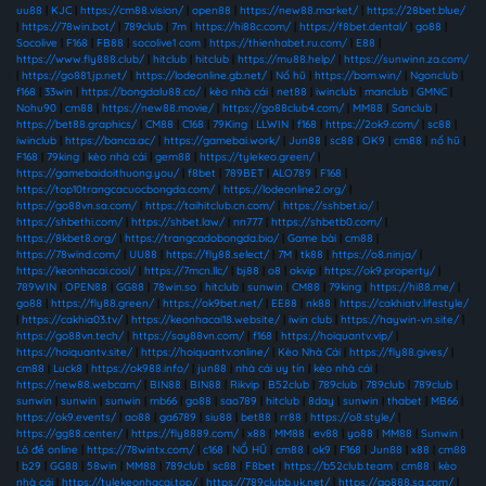
uu88
|
KJC
|
https://cm88.vision/
|
open88
|
https://new88.market/
|
https://28bet.blue/
|
https://78win.bot/
|
789club
|
7m
|
https://hi88c.com/
|
https://f8bet.dental/
|
go88
|
Socolive
|
F168
|
FB88
|
socolive1 com
|
https://thienhabet.ru.com/
|
E88
|
https://www.fly888.club/
|
hitclub
|
hitclub
|
https://mu88.help/
|
https://sunwinn.za.com/
|
https://go881.jp.net/
|
https://lodeonline.gb.net/
|
Nổ hũ
|
https://bom.win/
|
Ngonclub
|
f168
|
33win
|
https://bongdalu88.co/
|
kèo nhà cái
|
net88
|
iwinclub
|
manclub
|
GMNC
|
Nohu90
|
cm88
|
https://new88.movie/
|
https://go88club4.com/
|
MM88
|
Sanclub
|
https://bet88.graphics/
|
CM88
|
C168
|
79King
|
LLWIN
|
f168
|
https://2ok9.com/
|
sc88
|
iwinclub
|
https://banca.ac/
|
https://gamebai.work/
|
Jun88
|
sc88
|
OK9
|
cm88
|
nổ hũ
|
F168
|
79king
|
kèo nhà cái
|
gem88
|
https://tylekeo.green/
|
https://gamebaidoithuong.you/
|
f8bet
|
789BET
|
ALO789
|
F168
|
https://top10trangcacuocbongda.com/
|
https://lodeonline2.org/
|
https://go88vn.sa.com/
|
https://taihitclub.cn.com/
|
https://sshbet.io/
|
https://shbethi.com/
|
https://shbet.law/
|
nn777
|
https://shbetb0.com/
|
https://8kbet8.org/
|
https://trangcadobongda.bio/
|
Game bài
|
cm88
|
https://78wind.com/
|
UU88
|
https://fly88.select/
|
7M
|
tk88
|
https://o8.ninja/
|
https://keonhacai.cool/
|
https://7mcn.llc/
|
bj88
|
o8
|
okvip
|
https://ok9.property/
|
789WIN
|
OPEN88
|
GG88
|
78win.so
|
hitclub
|
sunwin
|
CM88
|
79king
|
https://hi88.me/
|
go88
|
https://fly88.green/
|
https://ok9bet.net/
|
EE88
|
nk88
|
https://cakhiatv.lifestyle/
|
https://cakhia03.tv/
|
https://keonhacai18.website/
|
iwin club
|
https://haywin-vn.site/
|
https://go88vn.tech/
|
https://say88vn.com/
|
f168
|
https://hoiquantv.vip/
|
https://hoiquantv.site/
|
https://hoiquantv.online/
|
Kèo Nhà Cái
|
https://fly88.gives/
|
cm88
|
Luck8
|
https://ok988.info/
|
jun88
|
nhà cái uy tín
|
kèo nhà cái
|
https://new88.webcam/
|
BIN88
|
BIN88
|
Rikvip
|
B52club
|
789club
|
789club
|
789club
|
sunwin
|
sunwin
|
sunwin
|
mb66
|
go88
|
sao789
|
hitclub
|
8day
|
sunwin
|
thabet
|
MB66
|
https://ok9.events/
|
ao88
|
ga6789
|
siu88
|
bet88
|
rr88
|
https://o8.style/
|
https://gg88.center/
|
https://fly8889.com/
|
x88
|
MM88
|
ev88
|
yo88
|
MM88
|
Sunwin
|
Lô đề online
|
https://78wintx.com/
|
c168
|
NỔ HŨ
|
cm88
|
ok9
|
F168
|
Jun88
|
x88
|
cm88
|
b29
|
GG88
|
58win
|
MM88
|
789club
|
sc88
|
F8bet
|
https://b52club.team
|
cm88
|
kèo
nhà cái
|
https://tylekeonhacai.top/
|
https://789clubb.uk.net/
|
https://go888.sa.com/
|