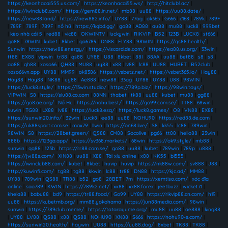
https://keonhacai555.us.com/
|
https://keonhacai55.ws/
|
http://hitclub1.ac/
|
https://iwinclub8.com/
|
https://gem88.in.net/
|
mb88
|
uu88
|
https://uu88.date/
|
https://new88.land/
|
https://new882.info/
|
UY88
|
77ag
|
ok365
|
G666
|
c168
|
789k
|
789F
|
789F
|
789F
|
789F
|
nổ hũ
|
https://kqbd.gg/
|
go88
|
AD88
|
au88
|
mu88
|
luck8
|
999bet
|
kèo nhà cái 5
|
red88
|
vic88
|
OKWINTV
|
luckywin
|
RIKVIP
|
B52
|
123B
|
LUCK8
|
st666
|
go88
|
78WIN
|
kubet
|
8kbet
|
ga6789
|
DN88
|
FLY88
|
98WIN
|
https://qs88.health/
|
Sunwin
|
https://new88.energy/
|
https://viscard.de.com/
|
https://ea88.us.org/
|
33win
|
tt88
|
EX88
|
vipwin
|
tr88
|
qs88
|
UY88
|
U88
|
8kbet
|
88I
|
88AA
|
uu88
|
bet88
|
s8
|
s8
|
ao88
|
qh88
|
xoso66
|
QH88
|
MU88
|
uy88
|
x88
|
lv88
|
lc88
|
UU88
|
HUBET
|
B52club
|
xoso66vn.app
|
UY88
|
MM99
|
ok8386
|
https://vsbetz.net/
|
https://vsbet365.io/
|
Hay88
|
Hay88
|
Hay88
|
NK88
|
uy88
|
Ae888
|
new88
|
33ag
|
UY88
|
UY88
|
U88
|
98WIN
|
https://luck8.style/
|
https://13win.studio/
|
https://789p.biz/
|
https://98win.toys/
|
VIPWIN
|
S8
|
https://siu88.co.com
|
88NN
|
thabet
|
tk88
|
uu88
|
kubet
|
mu88
|
gg88
|
https://go8.ae.org/
|
Nổ Hũ
|
https://nohu.best/
|
https://go99.com.se/
|
TT88
|
68win
|
kuwin
|
TG88
|
LX88
|
lv88
|
https://luck8.esq/
|
https://luck8.games/
|
O8
|
VN88
|
EX88
|
https://sunwin20.info/
|
32win
|
Luck8
|
ee88
|
uu88
|
NOHU90
|
https://red88.de.com
|
https://uk88sport.com.se
|
max79
|
llwin
|
https://on68.live/
|
S8
|
kk55
|
lc88
|
789win
|
98WIN
|
S8
|
https://28bet.green/
|
QS88
|
CM88
|
Socolive
|
pg66
|
tt88
|
hello88
|
23win
|
888b
|
https://123ga.app/
|
https://sv368.markets/
|
68win
|
https://ok9.style/
|
mb88
|
sunwin
|
qq88
|
123b
|
https://rr88.com.se/
|
go88
|
uu88
|
kubet
|
789win
|
789p
|
u888
|
https://jw88s.com/
|
XIN88
|
uu88
|
X88
|
Tài xỉu online
|
x88
|
KK55
|
bl555
|
https://iwinclub88.cam/
|
kubet
|
8kbet
|
huvip
|
huvip
|
https://nk88w.com/
|
sv888
|
J88
|
http://kuwinfi.com/
|
tg88
|
tg88
|
kkwin
|
lc88
|
tr88
|
DN88
|
https://kjc.ad/
|
MM88
|
UY88
|
789win
|
QS88
|
TR88
|
b52
|
go8
|
28BET
|
7m
|
https://xemtiso.com/
|
xóc đĩa
online
|
sao789
|
KWIN
|
https://789k2.net/
|
xx88
|
xx88.forex
|
jeetbuzz
|
wicket71
|
khela88
|
babu88
|
bd9
|
https://tr88.food/
|
Go99
|
UY88
|
https://rikvip88.cn.com/
|
h19
|
uu88
|
https://kubetmb.org/
|
mm88.yokohama
|
https://jun88media.com/
|
98win
|
sunwin
|
https://789club.meme/
|
https://tatarayume.org/
|
mu88
|
uu88
|
ae888
|
king88
|
UY88
|
LV88
|
QS88
|
x88
|
QS88
|
NOHU90
|
XN88
|
S666
|
https://nohu90-s.com/
|
https://sunwin20.health/
|
haywin
|
UU88
|
https://uu88.dog/
|
8xbet
|
TK88
|
TK88
|