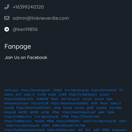
+16399240320
admin@linkneverdie.com
@ken19856
Fanpage
Join Us on Facebook
nettruyen
|
https://zinmanga.net
|
ufabet
|
truc tiep bong da
|
https://iwinclub.la/
|
Ku
casino
|
Ku11
|
xoilac tv
|
Fun88
|
kubet
|
sv388
|
https://sv368.direct/
|
sunwin
|
https://ee88vie.com/
|
Kubet88
|
78win
|
nhà cái uy tín
|
sunwin
|
sunwin
|
kqxs
ketquaxoso3.com
|
nhà cái lô đề
|
https://keonhacai.football/
|
IWIN
|
78win
|
xoilac tv
|
xoso66
|
https://keonhacai55.bet/
|
rikvip
|
hitclub
|
sunwin
|
go88
|
socolive
|
Trực tiếp
bóng đá
|
Alo789
|
Ae888
|
xôi lạc
|
v9bet
|
https://keonhacai.fund/
|
vip66
|
Vip66
|
https://mb66p.com/
|
truc tiep bong da
|
VIP66
|
https://78winnh.net/
|
https://mb66q.com/
|
Xoso66
|
MB66
|
https://mb66.life/
|
colatv trực tiếp bóng đá
|
colatv
|
colatv truc tiep bong da
|
colatv
|
colatv bóng đá trực tiếp
|
https://tylekeonhacai.futbol/
|
https://bshbet.com/
|
b52
|
b52
|
xx88
|
RR88
|
thapcamtv