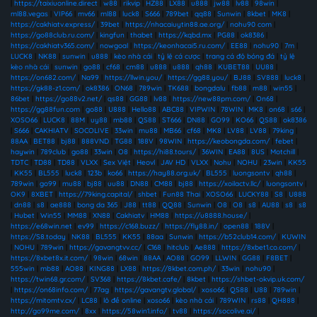
|
https://taixiuonline.direct
|
w88
|
rikvip
|
HZ88
|
LX88
|
u888
|
jw88
|
lv88
|
98win
|
ml88.vegas
|
VIP66
|
mv66
|
ml88
|
luck8
|
S666
|
789bet
|
qq88
|
Sunwin
|
8kbet
|
MK8
|
https://cakhiatv.express/
|
39bet
|
https://nhacaiuytin88.ae.org/
|
nohu90 com
|
https://go88club.ru.com/
|
kingfun
|
thabet
|
https://kqbd.mx
|
PG88
|
ok8386
|
https://cakhiatv365.com/
|
nowgoal
|
https://keonhacai5.ru.com/
|
EE88
|
nohu90
|
7m
|
LUCK8
|
NK88
|
sunwin
|
u888
|
kèo nhà cái
|
tỷ lệ cá cược
|
trang cá độ bóng đá
|
tỷ lệ
kèo nhà cái
|
sunwin
|
go88
|
cf68
|
cm88
|
u888
|
u888
|
qh88
|
KUBET88
|
UU88
|
https://on682.com/
|
Na99
|
https://llwin.you/
|
https://gg88.you/
|
BJ88
|
SV888
|
luck8
|
https://gk88-z1.com/
|
ok8386
|
ON68
|
789win
|
TK688
|
bongdalu
|
fb88
|
m88
|
win55
|
86bet
|
https://go88v2.net/
|
qs88
|
GG88
|
lv88
|
https://new88pm.com/
|
On68
|
https://gg88fun.com
|
go88
|
U888
|
Hello88
|
ABC88
|
VIPWIN
|
78WIN
|
MK8
|
on68
|
s66
|
XOSO66
|
LUCK8
|
88M
|
uy88
|
mb88
|
QS88
|
ST666
|
DN88
|
GO99
|
KO66
|
QS88
|
ok8386
|
S666
|
CAKHIATV
|
SOCOLIVE
|
33win
|
mu88
|
MB66
|
cf68
|
MK8
|
LV88
|
LV88
|
79king
|
88AA
|
BET88
|
bj88
|
888VND
|
TG88
|
188V
|
98WIN
|
https://keobongda.com/
|
febet
|
haywin
|
789club
|
go88
|
33win
|
O8
|
https://hi88.tours/
|
36WIN
|
EA88
|
8US
|
Motchill
|
TDTC
|
TD88
|
TD88
|
VLXX
|
Sex Việt
|
Heovl
|
JAV HD
|
VLXX
|
Nohu
|
NOHU
|
23win
|
KK55
|
KK55
|
BL555
|
luck8
|
123b
|
ko66
|
https://hay88.org.uk/
|
BL555
|
luongsontv
|
qh88
|
789win
|
go99
|
mu88
|
bj88
|
uu88
|
DN88
|
CM88
|
bj88
|
https://xoilactv.llc/
|
luongsontv
|
OK9
|
8XBET
|
https://79king.capital/
|
shbet
|
Fun88 Thai
|
XOSO66
|
LUCKY88
|
S8
|
U888
|
dn88
|
s8
|
ae888
|
bong da 365
|
J88
|
tt88
|
QQ88
|
Sunwin
|
O8
|
O8
|
s8
|
AU88
|
s8
|
s8
|
Hubet
|
Win55
|
MM88
|
XN88
|
Cakhiatv
|
HM88
|
https://u8888.house/
|
https://e68win.net
|
ev99
|
https://c168.buzz/
|
https://fly88.in/
|
open88
|
188V
|
https://S8.today
|
NK88
|
BL555
|
KK55
|
88aa
|
Sunwin
|
https://b52club14.com/
|
KUWIN
|
NOHU
|
789win
|
https://gavangtvv.cc/
|
C168
|
hitclub
|
Ae888
|
https://8xbet1.co.com/
|
https://8xbet8x.it.com/
|
98win
|
68win
|
88AA
|
AO88
|
GO99
|
LLWIN
|
GG88
|
F8BET
|
555win
|
mb88
|
AO88
|
KING88
|
LX88
|
https://8kbet.com.ph/
|
33win
|
nohu90
|
https://twin68.gr.com/
|
SV368
|
https://8kbet.cafe/
|
8kbet
|
https://shbet-okvip.uk.com/
|
https://on68info.com/
|
77ag
|
https://gavangtv.global/
|
xoso66
|
QS88
|
U88
|
789win
|
https://mitomtv.cx/
|
LC88
|
lô đề online
|
xoso66
|
kèo nhà cái
|
789WIN
|
rs88
|
QH888
|
http://go99me.com/
|
8xx
|
https://58win1.info/
|
tv88
|
https://socolive.ai/
|