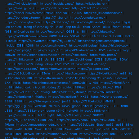
https://iwinclub.jp.net/
|
https://hitclubb.jp.net/
|
https://rikvipp.jp.net/
|
https://taixiu.jp.net/
|
https://go88b.co.com/
|
https://789club1.co.com/
|
https://iwinclub86.co.com/
|
MB66
|
nohu90
|
B52Club
|
https://tylekeonhacai.vin/
|
https://bongdaso.team/
|
https://7m.band/
|
https://bongdalu.army/
|
https://nhacaiuytin.moi/
|
https://kqbd.one/
|
https://bong88.se.net/
|
Bongdalu
|
tỷ lệ
kèo nhà cái
|
trang cá cược uy tín
|
lô đề
|
app tài xỉu
|
fb88
|
vsbet
|
uk88
|
fabet
|
fb88
|
fb88
|
nhà cái uy tín
|
https://7mcn.voto/
|
QS88
|
cm88
|
https://shbet.info/
|
https://ok99678.com/
|
77win
|
88XX
|
Rikvip
|
V9Bet
|
SC88
|
TẢI SUN WIN
|
Da88
|
Hitclub
|
Hitclub
|
https://ok9.watch/
|
https://fly88.deal/
|
https://trangcacuocbongda.bio/
|
hitclub
|
Z188
|
AO88
|
https://sunwin.guru/
|
https://go88.baby/
|
https://hitclub.cab/
|
https://iwin.page/
|
https://b52.you/
|
https://789club-ceo.net/
|
B52
|
Gemwin
|
rikvip
|
sunwin
|
https://keonhacai55.mobile/
|
https://hi88.chat/
|
https://ok9.press/
|
https://hi88fz.com/
|
sc88
|
Jun88
|
SC88
|
https://sc88.day/
|
SC88
|
SUNWIN
|
8DAY
|
188BET
|
NOHUWIN
|
8day
|
rikvip
|
b52
|
b52
|
https://hello88.kitchen/
|
https://1gom2.co.com/
|
https://bomwin.cn.com/
|
https://go88net.com/
|
https://b52club68.com/
|
23win
|
https://rikbet1.cn.com/
|
https://8xbetlt.com/
|
m88
|
tỷ
lệ kèo nhà cái
|
88I
|
https://78winni.net/
|
xoilac trực tiếp bóng đá
|
xoso66
|
Socolive
|
8XX
|
Vip66
|
https://keonhacai.international/
|
SumClub
|
IWIN68
|
https://79king1.fun/
|
uy88
|
shbet
|
colatv trực tiếp bóng đá
|
cakhia
|
789bet
|
https://ea88.bio/
|
F168
|
https://b52club.study/
|
79king
|
https://bl555.systems/
|
https://c168.markets/
|
https://shbetk.net/
|
90phut
|
https://78win01.bet/
|
KK55
|
https://92lotterycom.us/
|
EE88
|
EE88
|
https://78wingenz.com/
|
jun88
|
https://789bets.biz/
|
MM88
|
https://gg88.guru/
|
789club
|
789club
|
rikvip
|
gmnc
|
hitclub
|
gavangtv
|
FB88
|
fb88
|
u888
|
https://u888.photo/
|
game nổ hũ
|
nohu90
|
https://u888j.net/
|
https://vnsc88.net/
|
hitclub
|
tg88
|
https://789bethp.com/
|
SHBET
|
https://fly88.co.com/
|
U888
|
c168
|
https://c168mov.com/
|
https://f168.dad/
|
uu88
|
79king
|
https://trangcadobongda.uk.net/
|
https://b52club.to
|
68gb
|
go99
|
au88
|
88xx
|
NK88
|
au88
|
tg88
|
33win
|
tt88
|
mb88
|
33win
|
u888
|
mu88
|
go8
|
x88
|
123b
|
OPEN88
|
luck8
|
OK9
|
789win
|
https://mu88bet.live/
|
sc88
|
https://mmlive.gold
|
mb88
|
789win
|
B52
|
https://hitclubx.supply/
|
https://gamebaidoithuong.la
|
ty le bong da
|