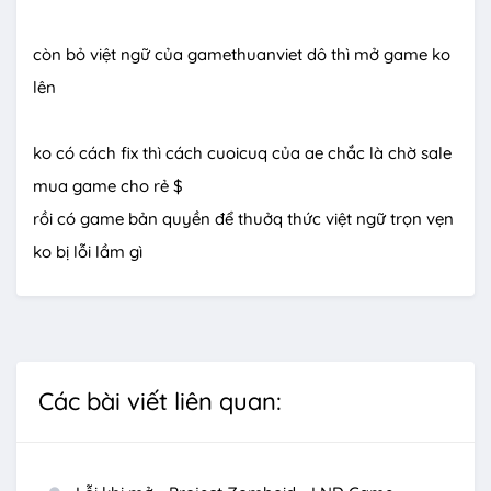
còn bỏ việt ngữ của gamethuanviet dô thì mở game ko
lên
ko có cách fix thì cách cuoicuq của ae chắc là chờ sale
mua game cho rẻ $
rồi có game bản quyền để thuởq thức việt ngữ trọn vẹn
ko bị lỗi lầm gì
Các bài viết liên quan: