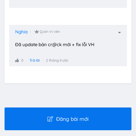
Nghia
Quản trị viên
Đã update bản cr@ck mới + fix lỗi VH
0
Trả lời
2 tháng trước
Đăng bài mới