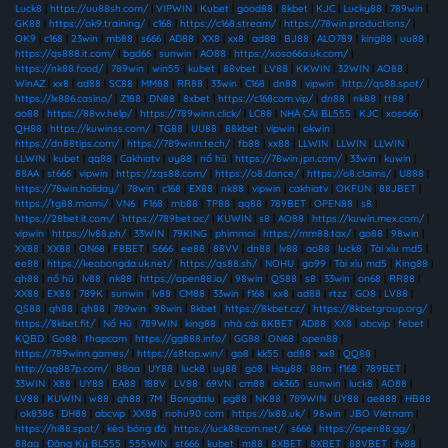
Luck8
|
https://uu88sh.com/
|
VIPWIN
|
Kubet
|
good88
|
8kbet
|
KJC
|
Lucky88
|
789win
|
GK88
|
https://ok9.training/
|
c168
|
https://c168.stream/
|
https://78win.productions/
|
OK9
|
c168
|
23win
|
mb88
|
s666
|
AD88
|
XX8
|
xx8
|
ad88
|
BJ88
|
ALO789
|
king88
|
uu88
|
https://qs888.it.com/
|
bgd66
|
sunwin
|
AO88
|
https://xoso66a.uk.com/
|
https://nk88.food/
|
789win
|
win55
|
kubet
|
88vbet
|
LV88
|
KKWIN
|
32WIN
|
AO88
|
WinAZ
|
xx8
|
ad88
|
SC88
|
MM88
|
RR88
|
33win
|
C168
|
dn88
|
vipwin
|
http://qs88.spot/
|
https://lx886.casino/
|
Z188
|
DN88
|
8xbet
|
https://c168com.vip/
|
dn88
|
nk88
|
tt88
|
ao88
|
https://88vv.help/
|
https://789winn.click/
|
LC88
|
NHÀ CÁI BL555
|
KJC
|
xoso66
|
QH88
|
https://kuwinss.com/
|
TG88
|
UU88
|
88kbet
|
vipwin
|
okwin
|
https://dn88tips.com/
|
https://789winn.tech/
|
fb88
|
xx88
|
LLWIN
|
LLWIN
|
LLWIN
|
LLWIN
|
kubet
|
qq88
|
Cakhiatv
|
uy88
|
nổ hũ
|
https://78win.jpn.com/
|
33win
|
kuwin
|
88AA
|
st666
|
vipwin
|
https://zqs88.com/
|
https://o8.dance/
|
https://o8.claims/
|
U888
|
https://78win.holiday/
|
78win
|
c168
|
EX88
|
nk88
|
vipwin
|
cakhiatv
|
OKFUN
|
88JBET
|
https://tg88.miami/
|
VN6
|
F168
|
mb88
|
TP88
|
qq88
|
789BET
|
OPEN88
|
s8
|
https://28bet.it.com/
|
https://789bet.ac/
|
KUWIN
|
s8
|
AO88
|
https://kuwin.mex.com/
|
vipwin
|
https://lv88.ph/
|
33WIN
|
79KING
|
phimmoi
|
https://mm88.tax/
|
go88
|
98win
|
XX88
|
XX88
|
ON68
|
F8BET
|
S666
|
ee88
|
88VV
|
dn88
|
lv88
|
ao88
|
luck8
|
Tài xỉu md5
|
ee88
|
https://keobongda.uk.net/
|
https://qs88.sh/
|
NOHU
|
go99
|
Tài xỉu md5
|
King88
|
qh88
|
nổ hũ
|
lv88
|
nk88
|
https://open88.io/
|
98win
|
QS88
|
s8
|
33win
|
on68
|
RR88
|
XX88
|
EX88
|
789K
|
sunwin
|
lv88
|
CM88
|
33win
|
f168
|
xx8
|
ad88
|
rtzz
|
GO8
|
LV88
|
QS88
|
qh88
|
qh88
|
789win
|
98win
|
8kbet
|
https://8kbet.cz/
|
https://8kbetgroup.org/
|
https://8kbet.fit/
|
Nổ Hũ
|
789WIN
|
king88
|
nhà cái 8KBET
|
AD88
|
XX8
|
abcvip
|
febet
|
KQBD
|
Go88
|
thapcam
|
https://gg888.info/
|
GG88
|
ON68
|
open88
|
https://789winn.games/
|
https://s8top.win/
|
go8
|
kk55
|
ad88
|
xx8
|
QQ88
|
http://qq887p.com/
|
88aa
|
UY88
|
luck8
|
uy88
|
go8
|
Hay88
|
88m
|
f168
|
789BET
|
33WIN
|
X88
|
UY88
|
EA88
|
188V
|
LV88
|
69VN
|
cm88
|
ok365
|
sunwin
|
luck8
|
AO88
|
LV88
|
KUWIN
|
w88
|
qh88
|
7M
|
Bongdalu
|
pg88
|
NK88
|
789WIN
|
UY88
|
ae888
|
HB88
|
ok8386
|
DH88
|
abcvip
|
XX88
|
nohu90 com
|
https://lx88.uk/
|
98win
|
JBO Vietnam
|
https://hi88.spot/
|
kèo bóng đá
|
https://luck88com.net/
|
s666
|
https://open88.gg/
|
88aa
|
Đăng Ký BL555
|
555WIN
|
st666
|
kubet
|
m88
|
8XBET
|
8XBET
|
88VBET
|
fv88
|