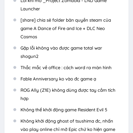
Lỗi khi mở _Project Zomboid - LND Game
Launcher
[share] chia sẻ folder bản quyền steam của
game A Dance of Fire and Ice + DLC Neo
Cosmos
Gặp lỗi không vào được game total war
shogun2
Thắc mắc về office : cách word ra màn hình
Fable Anniversary ko vào đc game ạ
ROG Ally (Z1E) không dùng được tay cầm tích
hợp
Không thể khởi động game Resident Evil 5
Không khởi động ghost of tsushima đc, nhấn
vào play online chỉ mở Epic chứ ko hiện game