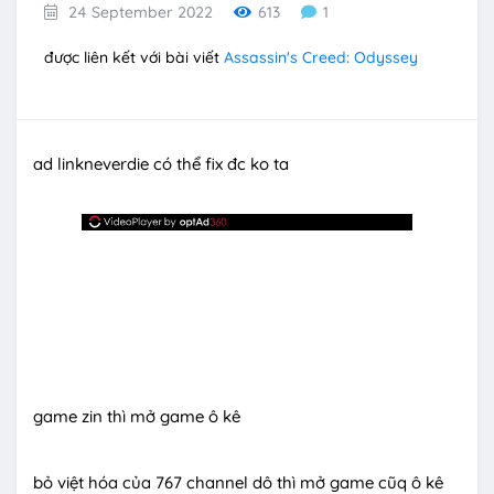
24 September 2022
613
1
được liên kết với bài viết
Assassin's Creed: Odyssey
ad linkneverdie có thể fix đc ko ta
game zin thì mở game ô kê
bỏ việt hóa của 767 channel dô thì mở game cũq ô kê