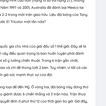
 hạng FIFA cao hơn (hạng 15 so với hạng 27), nhưng
. Năm 1997 và 2001, Australia đã đánh bại Mexico tại
 2-2 trong một trận giao hữu. Liệu đội bóng của Tony
ước El Tricolor một lần nữa?
uốc gia chủ nhà của giải đấu số 1 thế giới. Đây sẽ là
 vì vậy điều quan trọng là ban huấn luyện phải đánh
t số ý tưởng chiến thuật. Trong 6 trận gần nhất,
a và chỉ để thủng lưới 2 bàn. Tuy nhiên, vì tất cả các
h giá sức mạnh thực sự của đội.
òng loại để đến Mỹ. Ở vòng hai, đội bóng này đứng thứ
ọ giành được 6 chiến thắng và 3 trận hòa. Trận thua
quyết định ở phút thứ 12 của thời gian bù giờ. Giờ đây,