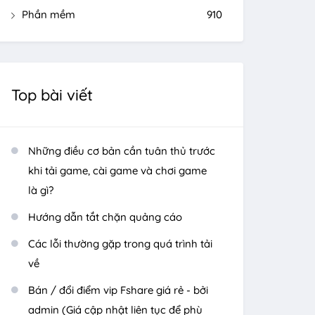
Phần mềm
910
Top bài viết
Những điều cơ bản cần tuân thủ trước
khi tải game, cài game và chơi game
là gì?
Hướng dẫn tắt chặn quảng cáo
Các lỗi thường gặp trong quá trình tải
về
Bán / đổi điểm vip Fshare giá rẻ - bởi
admin (Giá cập nhật liên tục để phù