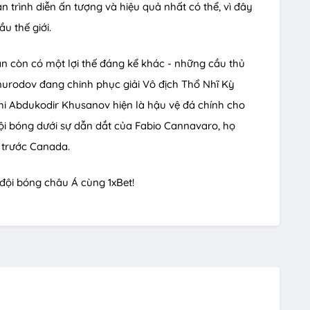
trình diễn ấn tượng và hiệu quả nhất có thể, vì đây
u thế giới.
n còn có một lợi thế đáng kể khác - những cầu thủ
murodov đang chinh phục giải Vô địch Thổ Nhĩ Kỳ
khi Abdukodir Khusanov hiện là hậu vệ đá chính cho
đội bóng dưới sự dẫn dắt của Fabio Cannavaro, họ
 trước Canada.
đội bóng châu Á cùng 1xBet!