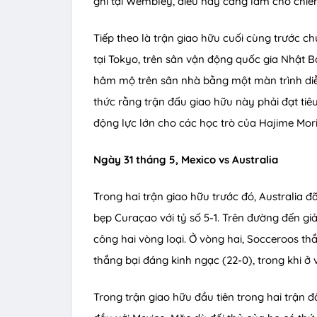
ghi tại Wembley, điều này càng làm cho chiế
Tiếp theo là trận giao hữu cuối cùng trước c
tại Tokyo, trên sân vận động quốc gia Nhật B
hâm mộ trên sân nhà bằng một màn trình diễ
thức rằng trận đấu giao hữu này phải đạt tiê
động lực lớn cho các học trò của Hajime Mor
Ngày 31 tháng 5, Mexico vs Australia
Trong hai trận giao hữu trước đó, Australia đ
bẹp Curaçao với tỷ số 5-1. Trên đường đến giả
công hai vòng loại. Ở vòng hai, Socceroos th
thắng bại đáng kinh ngạc (22-0), trong khi ở
Trong trận giao hữu đầu tiên trong hai trận đ