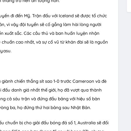
n thắng trở nên ấn tượng hơn.
huyến đi đến Mỹ. Trận đấu với Iceland sẽ được tổ chức
ản, vì vậy đội tuyển sẽ cố gắng làm hài lòng người
n xuất sắc. Các cầu thủ và ban huấn luyện nhận
u chuẩn cao nhất, và sự cổ vũ từ khán đài sẽ là nguồn
iyasu.
ã giành chiến thắng sít sao 1-0 trước Cameroon và đè
i đấu danh giá nhất thế giới, họ đã vượt qua thành
ắng cả sáu trận và đứng đầu bảng với hiệu số bàn
 vòng ba, họ đứng thứ hai bảng sau Nhật Bản.
ấu chuẩn bị cho giải đấu bóng đá số 1, Australia sẽ đối