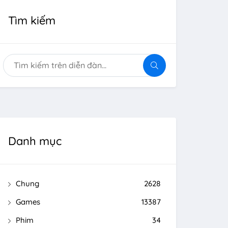
Tìm kiếm
Danh mục
Chung
2628
Games
13387
Phim
34