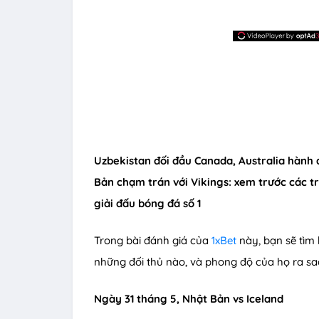
Uzbekistan đối đầu Canada, Australia hành 
Bản chạm trán với Vikings: xem trước các t
giải đấu bóng đá số 1
Trong bài đánh giá của
1xBet
này, bạn sẽ tìm 
những đối thủ nào, và phong độ của họ ra sao
Ngày 31 tháng 5, Nhật Bản vs Iceland