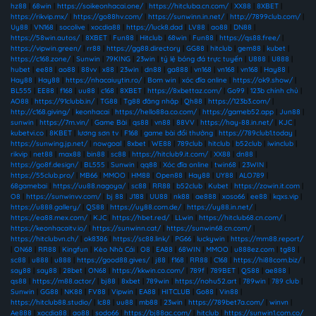
hz88
|
68win
|
https://soikeonhacai.one/
|
https://hitcluba.cn.com/
|
XX88
|
8XBET
|
https://rikvip.mx/
|
https://go88hv.com/
|
https://sunwinn.in.net/
|
http://7899club.com/
|
Uy88
|
VN168
|
socolive
|
xocdia88
|
https://luck8.dad
|
LV88
|
ao88
|
DN88
|
https://58win.autos/
|
8XBET
|
Fun88
|
Hitclub
|
68win
|
Fun88
|
https://qs88.free/
|
https://vipwin.green/
|
rr88
|
https://gg88.directory
|
GG88
|
hitclub
|
gem88
|
kubet
|
https://c168.zone/
|
Sunwin
|
79KING
|
23win
|
tỷ lệ bóng đá trực tuyến
|
U888
|
U888
|
hubet
|
ee88
|
ao88
|
88vv
|
x88
|
23win
|
dn88
|
ga888
|
vn168
|
vn168
|
vn168
|
Hay88
|
Hay88
|
Hay88
|
https://nhacaiuytin.ro/
|
Bom win
|
xóc đĩa online
|
https://ok9.show/
|
BL555
|
EE88
|
f168
|
uu88
|
c168
|
8XBET
|
https://8xbettaz.com/
|
Go99
|
123b chính chủ
|
AO88
|
https://91clubb.in/
|
TG88
|
Tg88 đăng nhập
|
Qh88
|
https://123b3.com/
|
http://c168.giving/
|
keonhacai
|
https://hello88a.co.com/
|
https://gameb52.app
|
Jun88
|
sunwin
|
https://7m.vin/
|
Game Bài
|
qs88
|
vn88
|
88VV
|
https://hay-88.in.net/
|
KJC
|
kubetvi.co
|
8KBET
|
lương sơn tv
|
F168
|
game bài đổi thưởng
|
https://789club1.today
|
https://sunwing.jp.net/
|
nowgoal
|
8xbet
|
WE88
|
789club
|
hitclub
|
b52club
|
iwinclub
|
rikvip
|
net88
|
max88
|
bin88
|
sc88
|
https://hitclub9.it.com/
|
XX88
|
dn88
|
https://go8f.design/
|
BL555
|
Sunwin
|
qq88
|
Xóc đĩa online
|
twin68
|
23WIN
|
https://55club.pro/
|
MB66
|
MMOO
|
HM88
|
Open88
|
Hay88
|
UY88
|
ALO789
|
68gamebai
|
https://uu88.nagoya/
|
sc88
|
RR88
|
b52club
|
Kubet
|
https://zowin.it.com
|
O8
|
https://sunwinvv.com/
|
bj 88
|
J188
|
UU88
|
nk88
|
ae888
|
xoso66
|
ee88
|
kqxs.vip
|
https://u888.gallery/
|
QS88
|
https://uy88.com.de/
|
https://uy88.in.net/
|
https://ea88.mex.com/
|
KJC
|
https://hbet.red/
|
LLwin
|
https://hitclub68.cn.com/
|
https://keonhacaitv.io/
|
https://sunwinn.cat/
|
https://sunwin68.cn.com/
|
https://hitclubvn.ch/
|
ok8386
|
https://sc88.link/
|
PG66
|
luckywin
|
https://mm88.report/
|
ON68
|
RR88
|
Kingfun
|
Kèo Nhà Cái
|
O8
|
EA88
|
68WIN
|
MMOO
|
u888ez.com
|
tg88
|
sc88
|
u888
|
u888
|
https://good88.gives/
|
j88
|
f168
|
RR88
|
C168
|
https://hi88com.biz/
|
say88
|
say88
|
28bet
|
ON68
|
https://kkwin.co.com/
|
789f
|
789BET
|
QS88
|
ae888
|
qs88
|
https://m88.actor/
|
bj88
|
8xbet
|
789win
|
https://nohu52.art
|
789win
|
789 club
|
Sunwin
|
GG88
|
NK88
|
FV88
|
Vipwin
|
EA88
|
HITCLUB
|
Go88
|
Vin88
|
https://hitclub88.studio/
|
lc88
|
uu88
|
mb88
|
23win
|
https://789bet7a.com/
|
winvn
|
Ae888
|
xocdia88
|
ao88
|
sodo66
|
https://bj88ac.com/
|
hitclub
|
https://sunwin1.com.co/