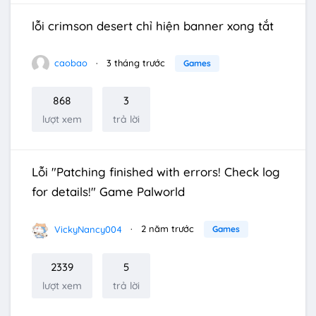
lỗi crimson desert chỉ hiện banner xong tắt
caobao
3 tháng trước
Games
868
3
lượt xem
trả lời
Lỗi "Patching finished with errors! Check log
for details!" Game Palworld
VickyNancy004
2 năm trước
Games
2339
5
lượt xem
trả lời