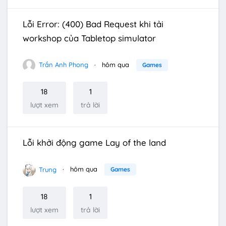
Lỗi Error: (400) Bad Request khi tải
workshop của Tabletop simulator
Trần Anh Phong
hôm qua
Games
18
1
lượt xem
trả lời
Lỗi khởi động game Lay of the land
Trung
hôm qua
Games
18
1
lượt xem
trả lời