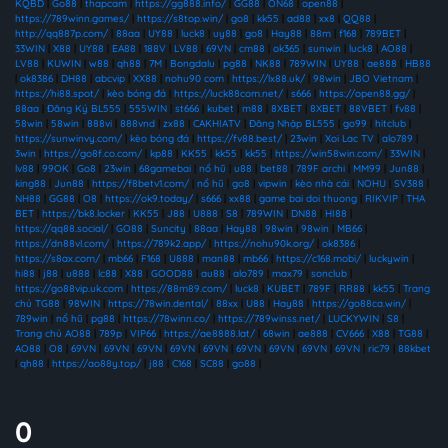
KQBD
|
Go88
|
thapcam
|
https://gg888.info/
|
GG88
|
ON68
|
open88
|
https://789winn.games/
|
https://s8top.win/
|
go8
|
kk55
|
ad88
|
xx8
|
QQ88
|
http://qq887p.com/
|
88aa
|
UY88
|
luck8
|
uy88
|
go8
|
Hay88
|
88m
|
f168
|
789BET
|
33WIN
|
X88
|
UY88
|
EA88
|
188V
|
LV88
|
69VN
|
cm88
|
ok365
|
sunwin
|
luck8
|
AO88
|
LV88
|
KUWIN
|
w88
|
qh88
|
7M
|
Bongdalu
|
pg88
|
NK88
|
789WIN
|
UY88
|
ae888
|
HB88
|
ok8386
|
DH88
|
abcvip
|
XX88
|
nohu90 com
|
https://lx88.uk/
|
98win
|
JBO Vietnam
|
https://hi88.spot/
|
kèo bóng đá
|
https://luck88com.net/
|
s666
|
https://open88.gg/
|
88aa
|
Đăng Ký BL555
|
555WIN
|
st666
|
kubet
|
m88
|
8XBET
|
8XBET
|
88VBET
|
fv88
|
58win
|
58win
|
888vi
|
888vnd
|
zx88
|
CAKHIATV
|
Đăng Nhập BL555
|
go99
|
hitclub
|
https://sunwinvy.com/
|
kèo bóng đá
|
https://fv88.best/
|
23win
|
Xoi Lac TV
|
alo789
|
3win
|
https://go8f.co.com/
|
kp88
|
KK55
|
kk55
|
kk55
|
https://win58win.com/
|
33WIN
|
lv88
|
99OK
|
Go8
|
23win
|
68gamebai
|
nổ hũ
|
u88
|
bet88
|
789F archi
|
MM99
|
Jun88
|
king88
|
Jun88
|
https://f8betv1.com/
|
nổ hũ
|
go8
|
vipwin
|
kèo nhà cái
|
NOHU
|
SV388
|
NH88
|
GG88
|
O8
|
https://ok9.today/
|
s666
|
xx88
|
game bai doi thuong
|
RIKVIP
|
THA
BET
|
https://bk8.locker
|
KK55
|
J88
|
U888
|
S8
|
789WIN
|
DN88
|
HI88
|
https://qq88.social/
|
GO88
|
Suncity
|
88aa
|
Hay88
|
98win
|
98win
|
MB66
|
https://dn88vl.com/
|
https://789k2.app/
|
https://nohu90k.org/
|
ok8386
|
https://s8ax.com/
|
mb66
|
F168
|
U888
|
man88
|
mb66
|
https://c168.mobi/
|
luckywin
|
hi88
|
j88
|
u888
|
lc88
|
X88
|
GOOD88
|
au88
|
alo789
|
max79
|
sonclub
|
https://go88vip.uk.com
|
https://88m89.com/
|
luck8
|
KUBET
|
789F
|
RR88
|
kk55
|
Trang
chủ TG88
|
98WIN
|
https://78win.dental/
|
88xx
|
U88
|
Hay88
|
https://go88ca.win/
|
789win
|
nổ hũ
|
pg88
|
https://78winn.co/
|
https://789winss.net/
|
LUCKYWIN
|
S8
|
Trang chủ AO88
|
789p
|
VIP66
|
https://ae8888.lat/
|
68win
|
ae888
|
CV666
|
X88
|
TG88
|
AO88
|
O8
|
69VN
|
69VN
|
69VN
|
69VN
|
69VN
|
69VN
|
69VN
|
69VN
|
69VN
|
ric79
|
88kbet
|
qh88
|
https://ao88y.top/
|
j88
|
C168
|
SC88
|
go88
|
0