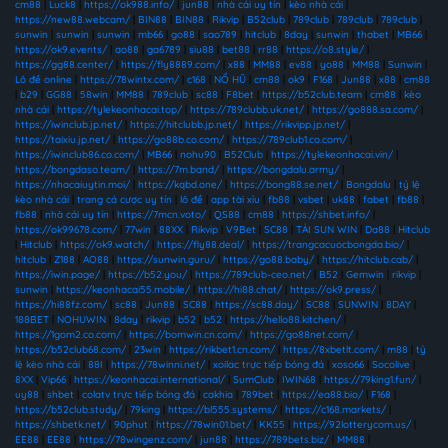
cm88
|
Luck8
|
https://ok988.info/
|
jun88
|
nhà cái uy tín
|
kèo nhà cái
|
https://new88.webcam/
|
BIN88
|
BIN88
|
Rikvip
|
B52club
|
789club
|
789club
|
789club
|
sunwin
|
sunwin
|
sunwin
|
mb66
|
go88
|
sao789
|
hitclub
|
8day
|
sunwin
|
thabet
|
MB66
|
https://ok9.events/
|
ao88
|
ga6789
|
siu88
|
bet88
|
rr88
|
https://o8.style/
|
https://gg88.center/
|
https://fly8889.com/
|
x88
|
MM88
|
ev88
|
yo88
|
MM88
|
Sunwin
|
Lô đề online
|
https://78wintx.com/
|
c168
|
NỔ HŨ
|
cm88
|
ok9
|
F168
|
Jun88
|
x88
|
cm88
|
b29
|
GG88
|
58win
|
MM88
|
789club
|
sc88
|
F8bet
|
https://b52club.team
|
cm88
|
kèo
nhà cái
|
https://tylekeonhacai.top/
|
https://789clubb.uk.net/
|
https://go888.sa.com/
|
https://iwinclub.jp.net/
|
https://hitclubb.jp.net/
|
https://rikvipp.jp.net/
|
https://taixiu.jp.net/
|
https://go88b.co.com/
|
https://789club1.co.com/
|
https://iwinclub86.co.com/
|
MB66
|
nohu90
|
B52Club
|
https://tylekeonhacai.vin/
|
https://bongdaso.team/
|
https://7m.band/
|
https://bongdalu.army/
|
https://nhacaiuytin.moi/
|
https://kqbd.one/
|
https://bong88.se.net/
|
Bongdalu
|
tỷ lệ
kèo nhà cái
|
trang cá cược uy tín
|
lô đề
|
app tài xỉu
|
fb88
|
vsbet
|
uk88
|
fabet
|
fb88
|
fb88
|
nhà cái uy tín
|
https://7mcn.voto/
|
QS88
|
cm88
|
https://shbet.info/
|
https://ok99678.com/
|
77win
|
88XX
|
Rikvip
|
V9Bet
|
SC88
|
TẢI SUN WIN
|
Da88
|
Hitclub
|
Hitclub
|
https://ok9.watch/
|
https://fly88.deal/
|
https://trangcacuocbongda.bio/
|
hitclub
|
Z188
|
AO88
|
https://sunwin.guru/
|
https://go88.baby/
|
https://hitclub.cab/
|
https://iwin.page/
|
https://b52.you/
|
https://789club-ceo.net/
|
B52
|
Gemwin
|
rikvip
|
sunwin
|
https://keonhacai55.mobile/
|
https://hi88.chat/
|
https://ok9.press/
|
https://hi88fz.com/
|
sc88
|
Jun88
|
SC88
|
https://sc88.day/
|
SC88
|
SUNWIN
|
8DAY
|
188BET
|
NOHUWIN
|
8day
|
rikvip
|
b52
|
b52
|
https://hello88.kitchen/
|
https://1gom2.co.com/
|
https://bomwin.cn.com/
|
https://go88net.com/
|
https://b52club68.com/
|
23win
|
https://rikbet1.cn.com/
|
https://8xbetlt.com/
|
m88
|
tỷ
lệ kèo nhà cái
|
88I
|
https://78winni.net/
|
xoilac trực tiếp bóng đá
|
xoso66
|
Socolive
|
8XX
|
Vip66
|
https://keonhacai.international/
|
SumClub
|
IWIN68
|
https://79king1.fun/
|
uy88
|
shbet
|
colatv trực tiếp bóng đá
|
cakhia
|
789bet
|
https://ea88.bio/
|
F168
|
https://b52club.study/
|
79king
|
https://bl555.systems/
|
https://c168.markets/
|
https://shbetk.net/
|
90phut
|
https://78win01.bet/
|
KK55
|
https://92lotterycom.us/
|
EE88
|
EE88
|
https://78wingenz.com/
|
jun88
|
https://789bets.biz/
|
MM88
|