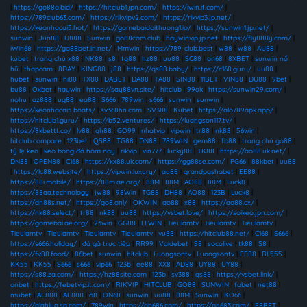
|
https://go88a.bid/
|
https://hitclub1.jpn.com/
|
https://iwin.it.com/
|
https://789club63.com/
|
https://rikvipv2.com/
|
https://rikvip3.jp.net/
|
https://keonhacai5.hot/
|
https://gamebaidoithuong1.io/
|
https://sunwin1.jp.net/
|
sunwin
|
Jun88
|
U888
|
Sunwin
|
go88com.club
|
haywinvip.jp.net
|
https://fly888y.com/
|
iWin68
|
https://go88bet.in.net/
|
Mmwin
|
https://789-club.best
|
w88
|
w88
|
AU88
|
kubet
|
trang chủ x88
|
NK88
|
s8
|
tg88
|
hz88
|
uu88
|
SC88
|
on68
|
8XBET
|
sunwin nổ
hũ
|
thapcam
|
8DAY
|
KING88
|
j88
|
https://qs88.baby/
|
https://c168.guru/
|
uu88
|
hubet
|
sunwin
|
hi88
|
TX88
|
DABET
|
DA88
|
TA88
|
SIN88
|
11BET
|
VIN88
|
DU88
|
9bet
|
bu88
|
Oxbet
|
haywin
|
https://say88vn.site/
|
hitclub
|
99ok
|
https://sunwin29.com/
|
nohu
|
az888
|
ug88
|
ea88
|
S666
|
789win
|
s666
|
sunwin
|
sunwin
|
https://keonhacai5.boats/
|
sv368hn.com
|
SV388
|
Kubet
|
https://alo789apk.app/
|
https://hitclub1.guru/
|
https://b52.ventures/
|
https://luongson117.tv/
|
https://8kbettt.co/
|
lv88
|
qh88
|
GO99
|
nhatvip
|
vipwin
|
tr88
|
nk88
|
56win
|
hitclub.compare
|
123bet
|
QS88
|
TG88
|
DN88
|
789WIN
|
gem88
|
fb88
|
trang chủ go88
|
tỷ lệ kèo
|
kèo bóng đá hôm nay
|
rikvip
|
vin777
|
lucky88
|
TK88
|
https://ao88.uk.net/
|
DN88
|
OPEN88
|
C168
|
https://xx88.uk.com/
|
https://gg88se.com/
|
PG66
|
88kbet
|
uu88
|
https://lc88.website/
|
https://vipwin.luxury/
|
au88
|
grandpashabet
|
EE88
|
https://88i.mobile/
|
https://88m.ae.org/
|
88M
|
88M
|
AO88
|
88M
|
Luck8
|
https://88aa.technology
|
jw88
|
98Win
|
TG88
|
DH88
|
AO88
|
123B
|
Luck8
|
https://dn88s.net/
|
https://go8.onl/
|
OKWIN
|
ao88
|
x88
|
https://ao88.cx/
|
https://nk88.select/
|
tr88
|
nk88
|
uu88
|
https://vsbet.love/
|
https://soikeo.jpn.com/
|
https://gamebai.ae.org/
|
23win
|
GG88
|
LLWIN
|
Tieulamtv
|
Tieulamtv
|
Tieulamtv
|
Tieulamtv
|
Tieulamtv
|
Tieulamtv
|
Tieulamtv
|
vu88
|
https://hitclub88.net/
|
C168
|
S666
|
https://s666.holiday/
|
đá gà trực tiếp
|
RR99
|
Vaidebet
|
S8
|
socolive
|
tk88
|
S8
|
https://fv88.food/
|
86bet
|
sunwin
|
hitclub
|
Luongsontv
|
Luongsontv
|
EE88
|
BL555
|
KK55
|
KK55
|
S666
|
s666
|
vip66
|
123b
|
ee88
|
XX8
|
AD88
|
UY88
|
UY88
|
https://s88.za.com/
|
https://hz88site.com
|
123b
|
sv388
|
qs88
|
https://vsbet.link/
|
onbet
|
https://febetvip.it.com/
|
RIKVIP
|
HITCLUB
|
GO88
|
SUNWIN
|
fabet
|
net88
|
mubet
|
AE888
|
AE888
|
o8
|
ON68
|
sunwin
|
uu88
|
88M
|
Sunwin
|
KO66
|
https://alahlyg.sa.com/
|
789win
|
https://on686.com/
|
https://on683.com/
|
F8BET
|