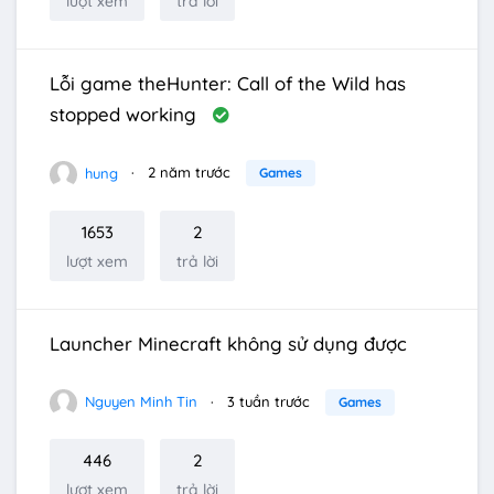
lượt xem
trả lời
Lỗi game theHunter: Call of the Wild has
stopped working
hung
2 năm trước
Games
1653
2
lượt xem
trả lời
Launcher Minecraft không sử dụng được
Nguyen Minh Tin
3 tuần trước
Games
446
2
lượt xem
trả lời