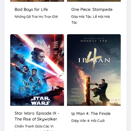
Bad Boys for Life
One Piece: Stampede
Những Gã Trai Hư Trọn Đời
Đảo Hải Tặc: Lễ Hội Hải
Tặc
Star Wars: Episode IX -
Ip Man 4: The Finale
The Rise of Skywalker
Diệp Vấn 4: Hồi Cuối
Chiến Tranh Giữa Các Vì