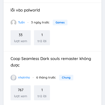
lỗi vào palworld
Tuấn
3 ngày trước
Games
33
1
lượt xem
trả lời
Coop Seamless Dark souls remaster không
được
nhatnho
6 tháng trước
Chung
767
1
lượt xem
trả lời