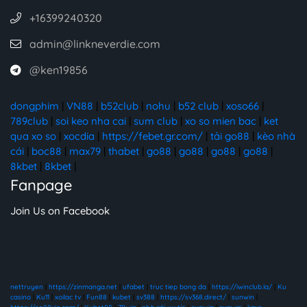
+16399240320
admin@linkneverdie.com
@ken19856
dongphim
|
VN88
|
b52club
|
nohu
|
b52 club
|
xoso66
|
789club
|
soi keo nha cai
|
sum club
|
xo so mien bac
|
ket
qua xo so
|
xocdia
|
https://febet.gr.com/
|
tải go88
|
kèo nhà
cái
|
boc88
|
max79
|
thabet
|
go88
|
go88
|
go88
|
go88
|
8kbet
|
8kbet
|
Fanpage
Join Us on Facebook
nettruyen
|
https://zinmanga.net
|
ufabet
|
truc tiep bong da
|
https://iwinclub.la/
|
Ku
casino
|
Ku11
|
xoilac tv
|
Fun88
|
kubet
|
sv388
|
https://sv368.direct/
|
sunwin
|