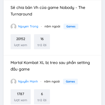
Sẻ chia bản Vh của game Nobody - The
Turnaround
Nguyen Trong
năm ngoái
Games
20152
16
lượt xem
trả lời
Mortal Kombat XL bị treo sau phần setting
đầu game
Nguyễn Mạnh
năm ngoái
Games
1787
6
lượt xem
trả lời