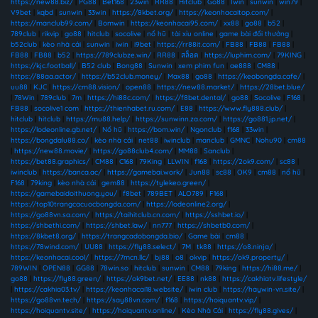
https://new88.biz/
|
PG88
|
Bet168
|
23win
|
RR88
|
Hitclub
|
Go88
|
Iwin
|
sunwin
|
win79
|
V9bet
|
kqbd
|
sunwin
|
33win
|
https://8kbet.org/
|
https://keonhacaitop.com/
|
https://manclub99.com/
|
Bomwin
|
https://keonhacai95.com/
|
xx88
|
go88
|
b52
|
789club
|
rikvip
|
go88
|
hitclub
|
socolive
|
nổ hũ
|
tài xỉu online
|
game bài đổi thưởng
|
b52club
|
kèo nhà cái
|
sunwin
|
iwin
|
i9bet
|
https://rr88it.com/
|
FB88
|
FB88
|
FB88
|
FB88
|
FB88
|
b52
|
https://789clubze.win/
|
RR88
|
สล็อต
|
https://luphim.com/
|
79KING
|
https://kjc.football/
|
B52 club
|
Bong88
|
Sunwin
|
xem phim fun
|
ae888
|
CM88
|
https://88aa.actor/
|
https://b52club.money/
|
Max88
|
go88
|
https://keobongda.cafe/
|
uu88
|
KJC
|
https://cm88.vision/
|
open88
|
https://new88.market/
|
https://28bet.blue/
|
78Win
|
789club
|
7m
|
https://hi88c.com/
|
https://f8bet.dental/
|
go88
|
Socolive
|
F168
|
FB88
|
socolive1 com
|
https://thienhabet.ru.com/
|
E88
|
https://www.fly888.club/
|
hitclub
|
hitclub
|
https://mu88.help/
|
https://sunwinn.za.com/
|
https://go881.jp.net/
|
https://lodeonline.gb.net/
|
Nổ hũ
|
https://bom.win/
|
Ngonclub
|
f168
|
33win
|
https://bongdalu88.co/
|
kèo nhà cái
|
net88
|
iwinclub
|
manclub
|
GMNC
|
Nohu90
|
cm88
|
https://new88.movie/
|
https://go88club4.com/
|
MM88
|
Sanclub
|
https://bet88.graphics/
|
CM88
|
C168
|
79King
|
LLWIN
|
f168
|
https://2ok9.com/
|
sc88
|
iwinclub
|
https://banca.ac/
|
https://gamebai.work/
|
Jun88
|
sc88
|
OK9
|
cm88
|
nổ hũ
|
F168
|
79king
|
kèo nhà cái
|
gem88
|
https://tylekeo.green/
|
https://gamebaidoithuong.you/
|
f8bet
|
789BET
|
ALO789
|
F168
|
https://top10trangcacuocbongda.com/
|
https://lodeonline2.org/
|
https://go88vn.sa.com/
|
https://taihitclub.cn.com/
|
https://sshbet.io/
|
https://shbethi.com/
|
https://shbet.law/
|
nn777
|
https://shbetb0.com/
|
https://8kbet8.org/
|
https://trangcadobongda.bio/
|
Game bài
|
cm88
|
https://78wind.com/
|
UU88
|
https://fly88.select/
|
7M
|
tk88
|
https://o8.ninja/
|
https://keonhacai.cool/
|
https://7mcn.llc/
|
bj88
|
o8
|
okvip
|
https://ok9.property/
|
789WIN
|
OPEN88
|
GG88
|
78win.so
|
hitclub
|
sunwin
|
CM88
|
79king
|
https://hi88.me/
|
go88
|
https://fly88.green/
|
https://ok9bet.net/
|
EE88
|
nk88
|
https://cakhiatv.lifestyle/
|
https://cakhia03.tv/
|
https://keonhacai18.website/
|
iwin club
|
https://haywin-vn.site/
|
https://go88vn.tech/
|
https://say88vn.com/
|
f168
|
https://hoiquantv.vip/
|
https://hoiquantv.site/
|
https://hoiquantv.online/
|
Kèo Nhà Cái
|
https://fly88.gives/
|