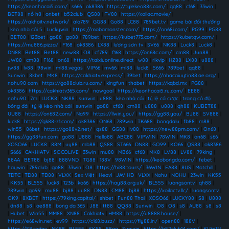
https://keonhacai5.com/
|
s666
|
ok8386
|
https://tylekeo88s.com/
|
qq88
|
c168
|
33win
|
BET88
|
nổ hũ
|
onbet
|
b52club
|
QS88
|
FV88
|
https://xoilac.movie/
|
https://rakhoitv.network/
|
alo789
|
GG88
|
Go88
|
LC88
|
789bet.tv
|
game bài đổi thưởng
|
kèo nhà cái 5
|
Luckywin
|
https://mobamonster.com/
|
https://on68i.com/
|
PG99
|
PG88
|
BET88
|
123bet
|
go88
|
go88
|
789bet
|
https://kubet773.com/
|
https://kubetqw.com/
|
https://mu886.pizza/
|
F168
|
ok8386
|
LX88
|
lương sơn tv
|
SV66
|
NK88
|
Luck8
|
Luck8
|
DN88
|
Bet88
|
Bet88
|
new88
|
O8
|
cf789
|
f168
|
https://on68c.com/
|
cm88
|
Jun88
|
JW88
|
cm88
|
F168
|
on68
|
https://taixiuonline.direct
|
w88
|
rikvip
|
HZ88
|
LX88
|
u888
|
jw88
|
lv88
|
98win
|
ml88.vegas
|
VIP66
|
mv66
|
ml88
|
luck8
|
S666
|
789bet
|
qq88
|
Sunwin
|
8kbet
|
MK8
|
https://cakhiatv.express/
|
39bet
|
https://nhacaiuytin88.ae.org/
|
nohu90 com
|
https://go88club.ru.com/
|
kingfun
|
thabet
|
https://kqbd.mx
|
PG88
|
ok8386
|
https://cakhiatv365.com/
|
nowgoal
|
https://keonhacai5.ru.com/
|
EE88
|
nohu90
|
7m
|
LUCK8
|
NK88
|
sunwin
|
u888
|
kèo nhà cái
|
tỷ lệ cá cược
|
trang cá độ
bóng đá
|
tỷ lệ kèo nhà cái
|
sunwin
|
go88
|
cf68
|
cm88
|
u888
|
u888
|
qh88
|
KUBET88
|
UU88
|
https://on682.com/
|
Na99
|
https://llwin.you/
|
https://gg88.you/
|
BJ88
|
SV888
|
luck8
|
https://gk88-z1.com/
|
ok8386
|
ON68
|
789win
|
TK688
|
bongdalu
|
fb88
|
m88
|
win55
|
86bet
|
https://go88v2.net/
|
qs88
|
GG88
|
lv88
|
https://new88pm.com/
|
On68
|
https://gg88fun.com
|
go88
|
U888
|
Hello88
|
ABC88
|
VIPWIN
|
78WIN
|
MK8
|
on68
|
s66
|
XOSO66
|
LUCK8
|
88M
|
uy88
|
mb88
|
QS88
|
ST666
|
DN88
|
GO99
|
KO66
|
QS88
|
ok8386
|
S666
|
CAKHIATV
|
SOCOLIVE
|
33win
|
mu88
|
MB66
|
cf68
|
MK8
|
LV88
|
LV88
|
79king
|
88AA
|
BET88
|
bj88
|
888VND
|
TG88
|
188V
|
98WIN
|
https://keobongda.com/
|
febet
|
haywin
|
789club
|
go88
|
33win
|
O8
|
https://hi88.tours/
|
36WIN
|
EA88
|
8US
|
Motchill
|
TDTC
|
TD88
|
TD88
|
VLXX
|
Sex Việt
|
Heovl
|
JAV HD
|
VLXX
|
Nohu
|
NOHU
|
23win
|
KK55
|
KK55
|
BL555
|
luck8
|
123b
|
ko66
|
https://hay88.org.uk/
|
BL555
|
luongsontv
|
qh88
|
789win
|
go99
|
mu88
|
bj88
|
uu88
|
DN88
|
CM88
|
bj88
|
https://xoilactv.llc/
|
luongsontv
|
OK9
|
8XBET
|
https://79king.capital/
|
shbet
|
Fun88 Thai
|
XOSO66
|
LUCKY88
|
S8
|
U888
|
dn88
|
s8
|
ae888
|
bong da 365
|
J88
|
tt88
|
QQ88
|
Sunwin
|
O8
|
O8
|
s8
|
AU88
|
s8
|
s8
|
Hubet
|
Win55
|
MM88
|
XN88
|
Cakhiatv
|
HM88
|
https://u8888.house/
|
https://e68win.net
|
ev99
|
https://c168.buzz/
|
https://fly88.in/
|
open88
|
188V
|
https://S8.today
|
NK88
|
BL555
|
KK55
|
88aa
|
Sunwin
|
https://b52club14.com/
|
KUWIN