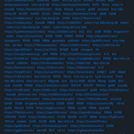
https://ee88vie.com/
|
Kubet88
|
78win
|
nhà cái uy tín
|
sunwin
|
sunwin
|
kqxs
ketquaxoso3.com
|
nhà cái lô đề
|
https://keonhacai.football/
|
IWIN
|
78win
|
xoilac tv
|
xoso66
|
https://keonhacai55.bet/
|
rikvip
|
hitclub
|
sunwin
|
go88
|
socolive
|
Trực tiếp
bóng đá
|
Alo789
|
Ae888
|
xôi lạc
|
v9bet
|
https://keonhacai.fund/
|
vip66
|
Vip66
|
https://mb66p.com/
|
truc tiep bong da
|
VIP66
|
https://78winnh.net/
|
https://mb66q.com/
|
Xoso66
|
MB66
|
https://mb66.life/
|
colatv trực tiếp bóng đá
|
colatv
|
colatv truc tiep bong da
|
colatv
|
colatv bóng đá trực tiếp
|
https://tylekeonhacai.futbol/
|
https://bshbet.com/
|
b52
|
b52
|
xx88
|
RR88
|
thapcamtv
|
xoilac
|
https://sunwin1.bz/
|
XX88
|
XX88
|
MM88
|
MM88
|
https://bluphim5.com/
|
luongsontv
|
RR88
|
XX88
|
MB66
|
gavangtv
|
cakhiatv
|
https://go88fc.com/
|
trực tiếp
nba
|
soi kèo
|
https://79king.express/
|
https://ok365.center/
|
https://xx88.me.uk/
|
https://gem88.bar/
|
https://vip79.fit/
|
BIN88
|
Go88
|
nowgoal
|
7m
|
https://choigamebai.org/
|
ok9
|
MB66
|
https://top10nhacaiuytin.win/
|
KJC
|
8xx
|
https://mm88.io/
|
https://rongbk888.com/
|
https://rongbk666.com/
|
RR88
|
kèo nhà cái
|
bet88
|
cakhiatv
|
https://hitclub.website/
|
https://rikbet.ltd/
|
kèo nhà cái
|
https://bomwin.tech/
|
https://b78win.net/
|
https://f8beta2.me/
|
KJC
|
https://rikvip97.art/
|
https://sunwin97.art/
|
https://kclub.team/
|
SHBET
|
xx88
|
8kbet
|
https://rr88.se.net/
|
kèo nhà cái
|
RR88
|
78win
|
nha cai uy tin
|
ty le ca cuoc
|
7mcn
|
Xóc đĩa online
|
Kèo nhà cái 5
|
88goals
|
iwin
|
Tài xỉu MD5
|
1GOM
|
Rikvip
|
Go88
|
B52
club
|
max88
|
MM88
|
https://iwinclub.ru.com/
|
RIKVIP
|
RIKVIP
|
789win
|
go88
|
xoso66
|
https://cm88.dad/
|
https://hi88.uno/
|
https://iwin.sa.com/
|
go88
|
https://mm88.press/
|
Xoso66
|
phim sex vlxx
|
https://xx88brand.com/
|
https://b52club.sa.com/
|
https://sunwin19.cn.com/
|
https://keonhacai.gdn/
|
https://789clubb.one/
|
iwinclub
|
bin88
|
GG88
|
tải game daominhha
|
GG88
|
XX88
|
RR88
|
https://sunwin.talk/
|
nổ hũ
|
go88
|
Hitclub
|
PG99
|
https://pg66.us.com/
|
MB66
|
Jun88
|
MB66
|
open88
|
https://f168slot.com/
|
https://open886.com/
|
https://open88.today/
|
MB66
|
Sv368
|
OPEN88
|
PG99
|
https://hi88s.com/
|
FLY88
|
Bet88
|
nn777
|
MB66
|
https://fly88.uno/
|
789win
|
vaobet
|
SC88
|
GO88
|
dt68
|
kèo nhà cái
|
https://sunwin99.ceo/
|
https://go88.deal/
|
https://hitclubsbs.jp.net/
|
https://keonhacai.voto/
|
GG88
|
https://gg88.co.com/
|
gem88
|
B52
|
nổ hũ
|
https://tylekeonhacai.life/
|