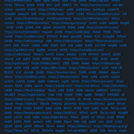
http://kuwinfi.com/
|
tg88
|
tg88
|
kkwin
|
lc88
|
tr88
|
DN88
|
https://kjc.ad/
|
MM88
|
UY88
|
789win
|
QS88
|
TR88
|
b52
|
go8
|
28BET
|
7m
|
https://xemtiso.com/
|
xóc đĩa
online
|
sao789
|
KWIN
|
https://789k2.net/
|
xx88
|
xx88.forex
|
jeetbuzz
|
wicket71
|
khela88
|
babu88
|
bd9
|
https://tr88.food/
|
Go99
|
UY88
|
https://rikvip88.cn.com/
|
h19
|
uu88
|
https://kubetmb.org/
|
mm88.yokohama
|
https://jun88media.com/
|
98win
|
sunwin
|
https://789club.meme/
|
https://tatarayume.org/
|
mu88
|
uu88
|
ae888
|
king88
|
UY88
|
LV88
|
QS88
|
x88
|
QS88
|
NOHU90
|
XN88
|
S666
|
https://nohu90-s.com/
|
https://sunwin20.health/
|
haywin
|
UU88
|
https://uu88.dog/
|
8xbet
|
TK88
|
TK88
|
Luck8
|
https://uu88sh.com/
|
VIPWIN
|
Kubet
|
good88
|
8kbet
|
KJC
|
Lucky88
|
789win
|
GK88
|
https://ok9.training/
|
c168
|
https://c168.stream/
|
https://78win.productions/
|
OK9
|
c168
|
23win
|
mb88
|
s666
|
AD88
|
XX8
|
xx8
|
ad88
|
BJ88
|
ALO789
|
king88
|
uu88
|
https://qs888.it.com/
|
bgd66
|
sunwin
|
AO88
|
https://xoso66a.uk.com/
|
https://nk88.food/
|
789win
|
win55
|
kubet
|
88vbet
|
LV88
|
KKWIN
|
32WIN
|
AO88
|
WinAZ
|
xx8
|
ad88
|
SC88
|
MM88
|
RR88
|
https://33winf.fun/
|
C168
|
dn88
|
vipwin
|
http://qs88.spot/
|
https://lx886.casino/
|
Z188
|
DN88
|
8xbet
|
https://c168com.vip/
|
dn88
|
nk88
|
tt88
|
ao88
|
https://88vv.help/
|
https://789winn.click/
|
LC88
|
NHÀ CÁI
BL555
|
KJC
|
xoso66
|
QH88
|
https://kuwinss.com/
|
TG88
|
UU88
|
88kbet
|
vipwin
|
okwin
|
https://dn88tips.com/
|
https://789winn.tech/
|
fb88
|
xx88
|
LLWIN
|
LLWIN
|
LLWIN
|
LLWIN
|
kubet
|
qq88
|
Cakhiatv
|
uy88
|
nổ hũ
|
https://78win.jpn.com/
|
33win
|
kuwin
|
88AA
|
st666
|
vipwin
|
https://zqs88.com/
|
https://o8.dance/
|
https://o8.claims/
|
U888
|
https://78win.holiday/
|
78win
|
c168
|
EX88
|
nk88
|
vipwin
|
cakhiatv
|
OKFUN
|
88JBET
|
https://tg88.miami/
|
VN6
|
F168
|
mb88
|
TP88
|
qq88
|
789BET
|
OPEN88
|
s8
|
https://28bet.it.com/
|
https://789bet.ac/
|
KUWIN
|
s8
|
AO88
|
https://kuwin.mex.com/
|
vipwin
|
https://lv88.ph/
|
33WIN
|
79KING
|
phimmoi
|
https://mm88.tax/
|
go88
|
98win
|
XX88
|
XX88
|
ON68
|
F8BET
|
S666
|
ee88
|
88VV
|
dn88
|
lv88
|
ao88
|
luck8
|
Tài xỉu md5
|
ee88
|
https://keobongda.uk.net/
|
https://qs88.sh/
|
NOHU
|
go99
|
Tài xỉu md5
|
King88
|
qh88
|
nổ hũ
|
lv88
|
nk88
|
https://open88.io/
|
98win
|
QS88
|
s8
|
33win
|
on68
|
RR88
|
XX88
|
EX88
|
789K
|
sunwin
|
lv88
|
CM88
|
33win
|
f168
|
xx8
|
ad88
|
rtzz
|
GO8
|
LV88
|
QS88
|
qh88
|
qh88
|
789win
|
98win
|
8kbet
|
https://8kbet.cz/
|
https://8kbetgroup.org/
|
https://8kbet.fit/
|
Nổ Hũ
|
789WIN
|
king88
|
nhà cái 8KBET
|
AD88
|
XX8
|
abcvip
|
febet
|