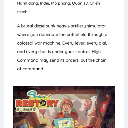
Hành động
Indie
Mô phỏng
Quân sự
Chiến
tranh
A brutal dieselpunk heavy-artillery simulator
where you dominate the battlefield through a
colossal war machine. Every lever, every dial,
and every shot is under your control. High
Command may send its orders, but the chain
of command...