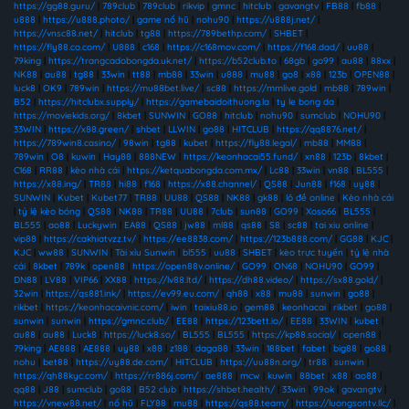
https://gg88.guru/
|
789club
|
789club
|
rikvip
|
gmnc
|
hitclub
|
gavangtv
|
FB88
|
fb88
|
u888
|
https://u888.photo/
|
game nổ hũ
|
nohu90
|
https://u888j.net/
|
https://vnsc88.net/
|
hitclub
|
tg88
|
https://789bethp.com/
|
SHBET
|
https://fly88.co.com/
|
U888
|
c168
|
https://c168mov.com/
|
https://f168.dad/
|
uu88
|
79king
|
https://trangcadobongda.uk.net/
|
https://b52club.to
|
68gb
|
go99
|
au88
|
88xx
|
NK88
|
au88
|
tg88
|
33win
|
tt88
|
mb88
|
33win
|
u888
|
mu88
|
go8
|
x88
|
123b
|
OPEN88
|
luck8
|
OK9
|
789win
|
https://mu88bet.live/
|
sc88
|
https://mmlive.gold
|
mb88
|
789win
|
B52
|
https://hitclubx.supply/
|
https://gamebaidoithuong.la
|
ty le bong da
|
https://moviekids.org/
|
8kbet
|
SUNWIN
|
GO88
|
hitclub
|
nohu90
|
sumclub
|
NOHU90
|
33WIN
|
https://x88.green/
|
shbet
|
LLWIN
|
go88
|
HITCLUB
|
https://qq8876.net/
|
https://789win8.casino/
|
98win
|
tg88
|
kubet
|
https://fly88.legal/
|
mb88
|
MM88
|
789win
|
O8
|
kuwin
|
Hay88
|
888NEW
|
https://keonhacai55.fund/
|
xn88
|
123b
|
8kbet
|
C168
|
RR88
|
kèo nhà cái
|
https://ketquabongda.com.mx/
|
Lc88
|
33win
|
vn88
|
BL555
|
https://x88.ing/
|
TR88
|
hi88
|
f168
|
https://x88.channel/
|
QS88
|
Jun88
|
f168
|
uy88
|
SUNWIN
|
Kubet
|
Kubet77
|
TR88
|
UU88
|
QS88
|
NK88
|
gk88
|
lô đề online
|
Kèo nhà cái
|
tỷ lệ kèo bóng
|
QS88
|
NK88
|
TR88
|
UU88
|
7club
|
sun88
|
GO99
|
Xoso66
|
BL555
|
BL555
|
ao88
|
Luckywin
|
EA88
|
QS88
|
jw88
|
ml88
|
qs88
|
S8
|
sc88
|
tai xiu online
|
vip88
|
https://cakhiatvzz.tv/
|
https://ee8838.com/
|
https://123b888.com/
|
GG88
|
KJC
|
KJC
|
ww88
|
SUNWIN
|
Tài xỉu Sunwin
|
bl555
|
uu88
|
SHBET
|
kèo trực tuyến
|
tỷ lệ nhà
cái
|
8kbet
|
789k
|
open88
|
https://open88v.online/
|
GO99
|
ON68
|
NOHU90
|
GO99
|
DN88
|
LV88
|
VIP66
|
XX88
|
https://lv88.ltd/
|
https://dh88.video/
|
https://sx88.gold/
|
32win
|
https://qs881.ink/
|
https://ev99.eu.com/
|
qh88
|
x88
|
mu88
|
sunwin
|
go88
|
rikbet
|
https://keonhacaivnic.com/
|
iwin
|
taixiu88.io
|
gem88
|
keonhacai
|
rikbet
|
go88
|
sunwin
|
sunwin
|
https://gmnc.club/
|
EE88
|
https://123bett.io/
|
EE88
|
33WIN
|
kubet
|
au88
|
au88
|
Luck8
|
https://luck8.so/
|
BL555
|
BL555
|
https://kp88.social/
|
open88
|
79king
|
AE888
|
AE888
|
uy88
|
x88
|
z188
|
daga88
|
33win
|
188bet
|
fabet
|
big88
|
go88
|
nohu
|
bet88
|
https://uy88.de.com/
|
HITCLUB
|
https://uu88n.org/
|
tr88
|
sunwin
|
https://qh88kyc.com/
|
https://rr886j.com/
|
ae888
|
mcw
|
kuwin
|
88bet
|
x88
|
ao88
|
qq88
|
J88
|
sumclub
|
go88
|
B52 club
|
https://shbet.health/
|
33win
|
99ok
|
gavangtv
|
https://vnew88.net/
|
nổ hũ
|
FLY88
|
mu88
|
https://qs88.team/
|
https://luongsontv.llc/
|