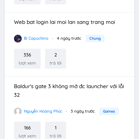
Web bat login lai moi lan sang trang moi
Bi Capuchino
4 ngày trước
Chung
336
2
lượt xem
trả lời
Baldur's gate 3 không mở đc launcher với lỗi
32
Nguyễn Hoàng Phúc
3 ngày trước
Games
166
1
lượt xem
trả lời