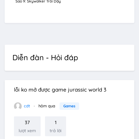
Sao 9: Skywalker Trỗi Dậy
Diễn đàn - Hỏi đáp
lỗi ko mở được game jurassic world 3
cdt
hôm qua
Games
37
1
lượt xem
trả lời