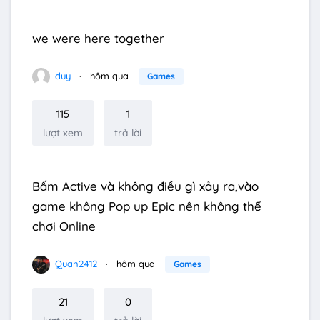
we were here together
duy
hôm qua
Games
115
1
lượt xem
trả lời
Bấm Active và không điều gì xảy ra,vào
game không Pop up Epic nên không thể
chơi Online
Quan2412
hôm qua
Games
21
0