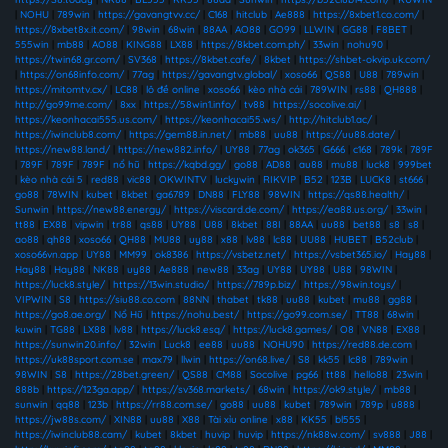
|
NOHU
|
789win
|
https://gavangtvv.cc/
|
C168
|
hitclub
|
Ae888
|
https://8xbet1.co.com/
|
https://8xbet8x.it.com/
|
98win
|
68win
|
88AA
|
AO88
|
GO99
|
LLWIN
|
GG88
|
F8BET
|
555win
|
mb88
|
AO88
|
KING88
|
LX88
|
https://8kbet.com.ph/
|
33win
|
nohu90
|
https://twin68.gr.com/
|
SV368
|
https://8kbet.cafe/
|
8kbet
|
https://shbet-okvip.uk.com/
|
https://on68info.com/
|
77ag
|
https://gavangtv.global/
|
xoso66
|
QS88
|
U88
|
789win
|
https://mitomtv.cx/
|
LC88
|
lô đề online
|
xoso66
|
kèo nhà cái
|
789WIN
|
rs88
|
QH888
|
http://go99me.com/
|
8xx
|
https://58win1.info/
|
tv88
|
https://socolive.ai/
|
https://keonhacai555.us.com/
|
https://keonhacai55.ws/
|
http://hitclub1.ac/
|
https://iwinclub8.com/
|
https://gem88.in.net/
|
mb88
|
uu88
|
https://uu88.date/
|
https://new88.land/
|
https://new882.info/
|
UY88
|
77ag
|
ok365
|
G666
|
c168
|
789k
|
789F
|
789F
|
789F
|
789F
|
nổ hũ
|
https://kqbd.gg/
|
go88
|
AD88
|
au88
|
mu88
|
luck8
|
999bet
|
kèo nhà cái 5
|
red88
|
vic88
|
OKWINTV
|
luckywin
|
RIKVIP
|
B52
|
123B
|
LUCK8
|
st666
|
go88
|
78WIN
|
kubet
|
8kbet
|
ga6789
|
DN88
|
FLY88
|
98WIN
|
https://qs88.health/
|
Sunwin
|
https://new88.energy/
|
https://viscard.de.com/
|
https://ea88.us.org/
|
33win
|
tt88
|
EX88
|
vipwin
|
tr88
|
qs88
|
UY88
|
U88
|
8kbet
|
88I
|
88AA
|
uu88
|
bet88
|
s8
|
s8
|
ao88
|
qh88
|
xoso66
|
QH88
|
MU88
|
uy88
|
x88
|
lv88
|
lc88
|
UU88
|
HUBET
|
B52club
|
xoso66vn.app
|
UY88
|
MM99
|
ok8386
|
https://vsbetz.net/
|
https://vsbet365.io/
|
Hay88
|
Hay88
|
Hay88
|
NK88
|
uy88
|
Ae888
|
new88
|
33ag
|
UY88
|
UY88
|
U88
|
98WIN
|
https://luck8.style/
|
https://13win.studio/
|
https://789p.biz/
|
https://98win.toys/
|
VIPWIN
|
S8
|
https://siu88.co.com
|
88NN
|
thabet
|
tk88
|
uu88
|
kubet
|
mu88
|
gg88
|
https://go8.ae.org/
|
Nổ Hũ
|
https://nohu.best/
|
https://go99.com.se/
|
TT88
|
68win
|
kuwin
|
TG88
|
LX88
|
lv88
|
https://luck8.esq/
|
https://luck8.games/
|
O8
|
VN88
|
EX88
|
https://sunwin20.info/
|
32win
|
Luck8
|
ee88
|
uu88
|
NOHU90
|
https://red88.de.com
|
https://uk88sport.com.se
|
max79
|
llwin
|
https://on68.live/
|
S8
|
kk55
|
lc88
|
789win
|
98WIN
|
S8
|
https://28bet.green/
|
QS88
|
CM88
|
Socolive
|
pg66
|
tt88
|
hello88
|
23win
|
888b
|
https://123ga.app/
|
https://sv368.markets/
|
68win
|
https://ok9.style/
|
mb88
|
sunwin
|
qq88
|
123b
|
https://rr88.com.se/
|
go88
|
uu88
|
kubet
|
789win
|
789p
|
u888
|
https://jw88s.com/
|
XIN88
|
uu88
|
X88
|
Tài xỉu online
|
x88
|
KK55
|
bl555
|
https://iwinclub88.cam/
|
kubet
|
8kbet
|
huvip
|
huvip
|
https://nk88w.com/
|
sv888
|
J88
|