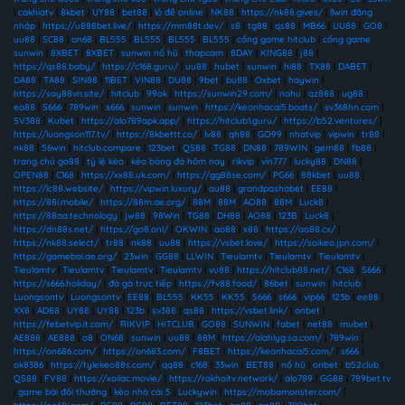
|
cakhiatv
|
8kbet
|
UY88
|
bet88
|
lô đề online
|
NK88
|
https://nk88.gives/
|
llwin đăng
nhập
|
https://u888bet.live/
|
https://mm88t.dev/
|
s8
|
tg88
|
qs88
|
MB66
|
UU88
|
GO8
|
uu88
|
SC88
|
on68
|
BL555
|
BL555
|
BL555
|
BL555
|
cổng game hitclub
|
cổng game
sunwin
|
8XBET
|
8XBET
|
sunwin nổ hũ
|
thapcam
|
8DAY
|
KING88
|
j88
|
https://qs88.baby/
|
https://c168.guru/
|
uu88
|
hubet
|
sunwin
|
hi88
|
TX88
|
DABET
|
DA88
|
TA88
|
SIN88
|
11BET
|
VIN88
|
DU88
|
9bet
|
bu88
|
Oxbet
|
haywin
|
https://say88vn.site/
|
hitclub
|
99ok
|
https://sunwin29.com/
|
nohu
|
az888
|
ug88
|
ea88
|
S666
|
789win
|
s666
|
sunwin
|
sunwin
|
https://keonhacai5.boats/
|
sv368hn.com
|
SV388
|
Kubet
|
https://alo789apk.app/
|
https://hitclub1.guru/
|
https://b52.ventures/
|
https://luongson117.tv/
|
https://8kbettt.co/
|
lv88
|
qh88
|
GO99
|
nhatvip
|
vipwin
|
tr88
|
nk88
|
56win
|
hitclub.compare
|
123bet
|
QS88
|
TG88
|
DN88
|
789WIN
|
gem88
|
fb88
|
trang chủ go88
|
tỷ lệ kèo
|
kèo bóng đá hôm nay
|
rikvip
|
vin777
|
lucky88
|
DN88
|
OPEN88
|
C168
|
https://xx88.uk.com/
|
https://gg88se.com/
|
PG66
|
88kbet
|
uu88
|
https://lc88.website/
|
https://vipwin.luxury/
|
au88
|
grandpashabet
|
EE88
|
https://88i.mobile/
|
https://88m.ae.org/
|
88M
|
88M
|
AO88
|
88M
|
Luck8
|
https://88aa.technology
|
jw88
|
98Win
|
TG88
|
DH88
|
AO88
|
123B
|
Luck8
|
https://dn88s.net/
|
https://go8.onl/
|
OKWIN
|
ao88
|
x88
|
https://ao88.cx/
|
https://nk88.select/
|
tr88
|
nk88
|
uu88
|
https://vsbet.love/
|
https://soikeo.jpn.com/
|
https://gamebai.ae.org/
|
23win
|
GG88
|
LLWIN
|
Tieulamtv
|
Tieulamtv
|
Tieulamtv
|
Tieulamtv
|
Tieulamtv
|
Tieulamtv
|
Tieulamtv
|
vu88
|
https://hitclub88.net/
|
C168
|
S666
|
https://s666.holiday/
|
đá gà trực tiếp
|
https://fv88.food/
|
86bet
|
sunwin
|
hitclub
|
Luongsontv
|
Luongsontv
|
EE88
|
BL555
|
KK55
|
KK55
|
S666
|
s666
|
vip66
|
123b
|
ee88
|
XX8
|
AD88
|
UY88
|
UY88
|
123b
|
sv388
|
qs88
|
https://vsbet.link/
|
onbet
|
https://febetvip.it.com/
|
RIKVIP
|
HITCLUB
|
GO88
|
SUNWIN
|
fabet
|
net88
|
mubet
|
AE888
|
AE888
|
o8
|
ON68
|
sunwin
|
uu88
|
88M
|
https://alahlyg.sa.com/
|
789win
|
https://on686.com/
|
https://on683.com/
|
F8BET
|
https://keonhacai5.com/
|
s666
|
ok8386
|
https://tylekeo88s.com/
|
qq88
|
c168
|
33win
|
BET88
|
nổ hũ
|
onbet
|
b52club
|
QS88
|
FV88
|
https://xoilac.movie/
|
https://rakhoitv.network/
|
alo789
|
GG88
|
789bet.tv
|
game bài đổi thưởng
|
kèo nhà cái 5
|
Luckywin
|
https://mobamonster.com/
|