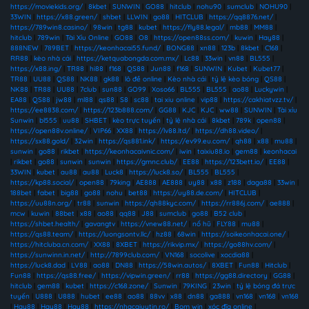
https://moviekids.org/
|
8kbet
|
SUNWIN
|
GO88
|
hitclub
|
nohu90
|
sumclub
|
NOHU90
|
33WIN
|
https://x88.green/
|
shbet
|
LLWIN
|
go88
|
HITCLUB
|
https://qq8876.net/
|
https://789win8.casino/
|
98win
|
tg88
|
kubet
|
https://fly88.legal/
|
mb88
|
MM88
|
hitclub
|
789win
|
Tài Xỉu Online
|
GO88
|
O8
|
https://open88ss.com/
|
kuwin
|
Hay88
|
888NEW
|
789BET
|
https://keonhacai55.fund/
|
BONG88
|
xn88
|
123b
|
8kbet
|
C168
|
RR88
|
kèo nhà cái
|
https://ketquabongda.com.mx/
|
Lc88
|
33win
|
vn88
|
BL555
|
https://x88.ing/
|
TR88
|
hi88
|
f168
|
QS88
|
Jun88
|
f168
|
SUNWIN
|
Kubet
|
Kubet77
|
TR88
|
UU88
|
QS88
|
NK88
|
gk88
|
lô đề online
|
Kèo nhà cái
|
tỷ lệ kèo bóng
|
QS88
|
NK88
|
TR88
|
UU88
|
7club
|
sun88
|
GO99
|
Xoso66
|
BL555
|
BL555
|
ao88
|
Luckywin
|
EA88
|
QS88
|
jw88
|
ml88
|
qs88
|
S8
|
sc88
|
tai xiu online
|
vip88
|
https://cakhiatvzz.tv/
|
https://ee8838.com/
|
https://123b888.com/
|
GG88
|
KJC
|
KJC
|
ww88
|
SUNWIN
|
Tài xỉu
Sunwin
|
bl555
|
uu88
|
SHBET
|
kèo trực tuyến
|
tỷ lệ nhà cái
|
8kbet
|
789k
|
open88
|
https://open88v.online/
|
VIP66
|
XX88
|
https://lv88.ltd/
|
https://dh88.video/
|
https://sx88.gold/
|
32win
|
https://qs881.ink/
|
https://ev99.eu.com/
|
qh88
|
x88
|
mu88
|
sunwin
|
go88
|
rikbet
|
https://keonhacaivnic.com/
|
iwin
|
taixiu88.io
|
gem88
|
keonhacai
|
rikbet
|
go88
|
sunwin
|
sunwin
|
https://gmnc.club/
|
EE88
|
https://123bett.io/
|
EE88
|
33WIN
|
kubet
|
au88
|
au88
|
Luck8
|
https://luck8.so/
|
BL555
|
BL555
|
https://kp88.social/
|
open88
|
79king
|
AE888
|
AE888
|
uy88
|
x88
|
z188
|
daga88
|
33win
|
188bet
|
fabet
|
big88
|
go88
|
nohu
|
bet88
|
https://uy88.de.com/
|
HITCLUB
|
https://uu88n.org/
|
tr88
|
sunwin
|
https://qh88kyc.com/
|
https://rr886j.com/
|
ae888
|
mcw
|
kuwin
|
88bet
|
x88
|
ao88
|
qq88
|
J88
|
sumclub
|
go88
|
B52 club
|
https://shbet.health/
|
gavangtv
|
https://vnew88.net/
|
nổ hũ
|
FLY88
|
mu88
|
https://qs88.team/
|
https://luongsontv.llc/
|
hz88
|
68win
|
https://soikeonhacai.one/
|
https://hitcluba.cn.com/
|
XX88
|
8XBET
|
https://rikvip.mx/
|
https://go88hv.com/
|
https://sunwinn.in.net/
|
http://7899club.com/
|
VN168
|
socolive
|
xocdia88
|
https://luck8.dad
|
LV88
|
ao88
|
DN88
|
https://58win.autos/
|
8XBET
|
Fun88
|
Hitclub
|
Fun88
|
https://qs88.free/
|
https://vipwin.green/
|
rr88
|
https://gg88.directory
|
GG88
|
hitclub
|
gem88
|
kubet
|
https://c168.zone/
|
Sunwin
|
79KING
|
23win
|
tỷ lệ bóng đá trực
tuyến
|
U888
|
U888
|
hubet
|
ee88
|
ao88
|
88vv
|
x88
|
dn88
|
ga888
|
vn168
|
vn168
|
vn168
|
Hay88
|
Hay88
|
Hay88
|
https://nhacaiuytin.ro/
|
Bom win
|
xóc đĩa online
|