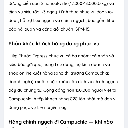
đường biển qua Sihanoukville (12.000-18.000đ/kg) và
dịch vụ siêu tốc 1-3 ngày. Hình thức phục vụ door-to-
door, hỗ trợ tiểu ngạch và chính ngạch, bao gồm khai
báo hải quan và đóng gói chuẩn ISPM-15.
Phân khúc khách hàng đang phục vụ
Hiệp Phước Express phục vụ cả ba nhóm: cá nhân và
kiều bào gửi quà, hàng tiêu dùng; hộ kinh doanh và
shop online xuất hàng sang thị trường Campuchia;
doanh nghiệp xuất nhập khẩu cần dịch vụ chính ngạch
đầy đủ chứng từ. Cộng đồng hơn 150.000 người Việt tại
Campuchia là tệp khách hàng C2C lớn nhất mà đơn vị
đang phục vụ trên tuyến này.
Hàng chính ngạch đi Campuchia — khi nào