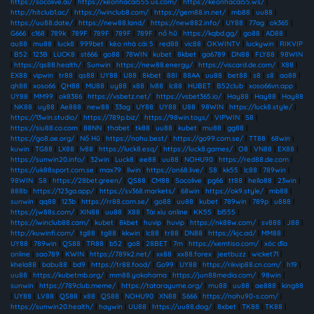
https://socolive.ai/
|
https://keonhacai555.us.com/
|
https://keonhacai55.ws/
|
http://hitclub1.ac/
|
https://iwinclub8.com/
|
https://gem88.in.net/
|
mb88
|
uu88
|
https://uu88.date/
|
https://new88.land/
|
https://new882.info/
|
UY88
|
77ag
|
ok365
|
G666
|
c168
|
789k
|
789F
|
789F
|
789F
|
789F
|
nổ hũ
|
https://kqbd.gg/
|
go88
|
AD88
|
au88
|
mu88
|
luck8
|
999bet
|
kèo nhà cái 5
|
red88
|
vic88
|
OKWINTV
|
luckywin
|
RIKVIP
|
B52
|
123B
|
LUCK8
|
st666
|
go88
|
78WIN
|
kubet
|
8kbet
|
ga6789
|
DN88
|
FLY88
|
98WIN
|
https://qs88.health/
|
Sunwin
|
https://new88.energy/
|
https://viscard.de.com/
|
X88
|
EX88
|
vipwin
|
tr88
|
qs88
|
UY88
|
U88
|
8kbet
|
88I
|
88AA
|
uu88
|
bet88
|
s8
|
s8
|
ao88
|
qh88
|
xoso66
|
QH88
|
MU88
|
uy88
|
x88
|
lv88
|
lc88
|
HUBET
|
B52club
|
xoso66vn.app
|
UY88
|
MM99
|
ok8386
|
https://vsbetz.net/
|
https://vsbet365.io/
|
Hay88
|
Hay88
|
Hay88
|
NK88
|
uy88
|
Ae888
|
new88
|
33ag
|
UY88
|
UY88
|
U88
|
98WIN
|
https://luck8.style/
|
https://13win.studio/
|
https://789p.biz/
|
https://98win.toys/
|
VIPWIN
|
S8
|
https://siu88.co.com
|
88NN
|
thabet
|
tk88
|
uu88
|
kubet
|
mu88
|
gg88
|
https://go8.ae.org/
|
Nổ Hũ
|
https://nohu.best/
|
https://go99.com.se/
|
TT88
|
68win
|
kuwin
|
TG88
|
LX88
|
lv88
|
https://luck8.esq/
|
https://luck8.games/
|
O8
|
VN88
|
EX88
|
https://sunwin20.info/
|
32win
|
Luck8
|
ee88
|
uu88
|
NOHU90
|
https://red88.de.com
|
https://uk88sport.com.se
|
max79
|
llwin
|
https://on68.live/
|
S8
|
kk55
|
lc88
|
789win
|
98WIN
|
S8
|
https://28bet.green/
|
QS88
|
CM88
|
Socolive
|
pg66
|
tt88
|
hello88
|
23win
|
888b
|
https://123ga.app/
|
https://sv368.markets/
|
68win
|
https://ok9.style/
|
mb88
|
sunwin
|
qq88
|
123b
|
https://rr88.com.se/
|
go88
|
uu88
|
kubet
|
789win
|
789p
|
u888
|
https://jw88s.com/
|
XIN88
|
uu88
|
X88
|
Tài xỉu online
|
KK55
|
bl555
|
https://iwinclub88.cam/
|
kubet
|
8kbet
|
huvip
|
huvip
|
https://nk88w.com/
|
sv888
|
J88
|
http://kuwinfi.com/
|
tg88
|
tg88
|
kkwin
|
lc88
|
tr88
|
DN88
|
https://kjc.ad/
|
MM88
|
UY88
|
789win
|
QS88
|
TR88
|
b52
|
go8
|
28BET
|
7m
|
https://xemtiso.com/
|
xóc đĩa
online
|
sao789
|
KWIN
|
https://789k2.net/
|
xx88
|
xx88.forex
|
jeetbuzz
|
wicket71
|
khela88
|
babu88
|
bd9
|
https://tr88.food/
|
Go99
|
UY88
|
https://rikvip88.cn.com/
|
h19
|
uu88
|
https://kubetmb.org/
|
mm88.yokohama
|
https://jun88media.com/
|
98win
|
sunwin
|
https://789club.meme/
|
https://tatarayume.org/
|
mu88
|
uu88
|
ae888
|
king88
|
UY88
|
LV88
|
QS88
|
x88
|
QS88
|
NOHU90
|
XN88
|
S666
|
https://nohu90-s.com/
|
https://sunwin20.health/
|
haywin
|
UU88
|
https://uu88.dog/
|
8xbet
|
TK88
|
TK88
|