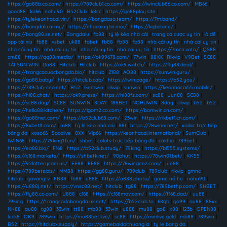
https://go88b.co.com/
|
https://789club1.co.com/
|
https://iwinclub86.co.com/
|
MB66
|
good88
|
ko66
|
nohu90
|
B52Club
|
k8cc
|
https://go88play.site
|
https://tylekeonhacai.vin/
|
https://bongdaso.team/
|
https://7m.band/
|
https://bongdalu.army/
|
https://nhacaiuytin.moi/
|
https://kqbd.one/
|
https://bong88.se.net/
|
Bongdalu
|
fb88
|
tỷ lệ kèo nhà cái
|
trang cá cược uy tín
|
lô đề
|
app tài xỉu
|
fb88
|
vsbet
|
uk88
|
fabet
|
fb88
|
fb88
|
fb88
|
nhà cái uy tín
|
nhà cái uy tín
|
nhà cái uy tín
|
nhà cái uy tín
|
nhà cái uy tín
|
nhà cái uy tín
|
https://7mcn.voto/
|
QS88
|
cm88
|
https://qq88.media/
|
https://ok99678.com/
|
77win
|
88XX
|
Rikvip
|
V9Bet
|
SC88
|
TẢI SUN WIN
|
Da88
|
Hitclub
|
Hitclub
|
https://ok9.watch/
|
https://fly88.deal/
|
https://trangcacuocbongda.bio/
|
hitclub
|
Z188
|
AO88
|
https://sunwin.guru/
|
https://go88.baby/
|
https://hitclub.cab/
|
https://iwin.page/
|
https://b52.you/
|
https://789club-ceo.net/
|
B52
|
Gemwin
|
rikvip
|
sunwin
|
https://keonhacai55.mobile/
|
https://hi88.chat/
|
https://ok9.press/
|
https://hi88fz.com/
|
sc88
|
Jun88
|
SC88
|
https://sc88.day/
|
SC88
|
SUNWIN
|
8DAY
|
188BET
|
NOHUWIN
|
8day
|
rikvip
|
b52
|
b52
|
https://hello88.kitchen/
|
https://1gom2.co.com/
|
https://bomwin.cn.com/
|
https://go88net.com/
|
https://b52club68.com/
|
23win
|
https://rikbet1.cn.com/
|
https://8xbetlt.com/
|
m88
|
tỷ lệ kèo nhà cái
|
88I
|
https://78winni.net/
|
xoilac trực tiếp
bóng đá
|
xoso66
|
Socolive
|
8XX
|
Vip66
|
https://keonhacai.international/
|
SumClub
|
IWIN68
|
https://79king1.fun/
|
shbet
|
colatv trực tiếp bóng đá
|
cakhia
|
789bet
|
https://ea88.bio/
|
F168
|
https://b52club.study/
|
79king
|
https://bl555.systems/
|
https://c168.markets/
|
https://shbetk.net/
|
90phut
|
https://78win01.bet/
|
KK55
|
https://92lotterycom.us/
|
EE88
|
EE88
|
https://78wingenz.com/
|
jun88
|
https://789bets.biz/
|
MM88
|
https://gg88.guru/
|
789club
|
789club
|
rikvip
|
gmnc
|
hitclub
|
gavangtv
|
FB88
|
fb88
|
u888
|
https://u888.photo/
|
game nổ hũ
|
nohu90
|
https://u888j.net/
|
https://vnsc88.net/
|
hitclub
|
tg88
|
https://789bethp.com/
|
SHBET
|
https://fly88.co.com/
|
U888
|
c168
|
https://c168mov.com/
|
https://f168.dad/
|
uu88
|
79king
|
https://trangcadobongda.uk.net/
|
https://b52club.to
|
68gb
|
go99
|
au88
|
88xx
|
NK88
|
au88
|
tg88
|
33win
|
tt88
|
mb88
|
33win
|
u888
|
mu88
|
go8
|
x88
|
123b
|
OPEN88
|
luck8
|
OK9
|
789win
|
https://mu88bet.live/
|
sc88
|
https://mmlive.gold
|
mb88
|
789win
|
B52
|
https://hitclubx.supply/
|
https://gamebaidoithuong.la
|
ty le bong da
|