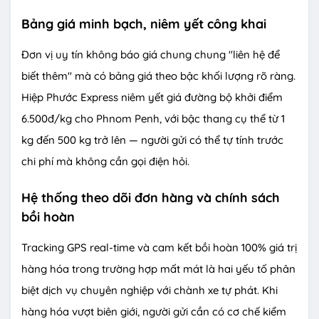
Bảng giá minh bạch, niêm yết công khai
Đơn vị uy tín không báo giá chung chung "liên hệ để
biết thêm" mà có bảng giá theo bậc khối lượng rõ ràng.
Hiệp Phước Express niêm yết giá đường bộ khởi điểm
6.500đ/kg cho Phnom Penh, với bậc thang cụ thể từ 1
kg đến 500 kg trở lên — người gửi có thể tự tính trước
chi phí mà không cần gọi điện hỏi.
Hệ thống theo dõi đơn hàng và chính sách
bồi hoàn
Tracking GPS real-time và cam kết bồi hoàn 100% giá trị
hàng hóa trong trường hợp mất mát là hai yếu tố phân
biệt dịch vụ chuyên nghiệp với chành xe tự phát. Khi
hàng hóa vượt biên giới, người gửi cần có cơ chế kiểm