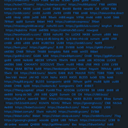
https://on68i.com/
|
PG99
|
PG88
|
BET88
|
123bet
|
go88
|
go88
|
789bet
|
https://kubet773.com/
|
https://kubetqw.com/
|
https://mu886.pizza/
|
F168
|
ok8386
|
lương sơn tv
|
NK88
|
Luck8
|
Luck8
|
DN88
|
Bet88
|
Bet88
|
new88
|
O8
|
cf789
|
f168
|
https://on68c.com/
|
cm88
|
Jun88
|
JW88
|
cm88
|
F168
|
on68
|
https://taixiuonline.direct
|
w88
|
rikvip
|
u888
|
jw88
|
lv88
|
98win
|
ml88.vegas
|
VIP66
|
mv66
|
ml88
|
luck8
|
S666
|
789bet
|
qq88
|
Sunwin
|
8kbet
|
MK8
|
https://cakhiatv.express/
|
39bet
|
https://nhacaiuytin88.ae.org/
|
nohu90 com
|
https://go88club.ru.com/
|
kingfun
|
thabet
|
https://kqbd.mx
|
PG88
|
ok8386
|
https://cakhiatv365.com/
|
nowgoal
|
https://keonhacai5.ru.com/
|
EE88
|
nohu90
|
7m
|
LUCK8
|
NK88
|
sunwin
|
u888
|
kèo
nhà cái
|
tỷ lệ cá cược
|
trang cá độ bóng đá
|
tỷ lệ kèo nhà cái
|
sunwin
|
go88
|
cf68
|
cm88
|
u888
|
u888
|
qh88
|
KUBET88
|
UU88
|
https://on682.com/
|
Na99
|
https://llwin.you/
|
https://gg88.you/
|
BJ88
|
SV888
|
luck8
|
https://gk88-z1.com/
|
ok8386
|
ON68
|
789win
|
TK688
|
bongdalu
|
fb88
|
m88
|
win55
|
86bet
|
https://go88v2.net/
|
GG88
|
lv88
|
https://new88pm.com/
|
On68
|
https://gg88fun.com
|
go88
|
U888
|
Hello88
|
ABC88
|
VIPWIN
|
78WIN
|
MK8
|
on68
|
s66
|
XOSO66
|
LUCK8
|
ok8386
|
S666
|
CAKHIATV
|
SOCOLIVE
|
33win
|
mu88
|
MB66
|
cf68
|
MK8
|
LV88
|
LV88
|
79king
|
88AA
|
BET88
|
bj88
|
https://keobongda.com/
|
febet
|
haywin
|
789club
|
go88
|
33win
|
O8
|
https://hi88.tours/
|
36WIN
|
EA88
|
8US
|
Motchill
|
TDTC
|
TD88
|
TD88
|
VLXX
|
Sex Việt
|
Heovl
|
JAV HD
|
VLXX
|
Nohu
|
KK55
|
KK55
|
BL555
|
luck8
|
123b
|
ko66
|
https://hay88.org.uk/
|
BL555
|
luongsontv
|
qh88
|
789win
|
go99
|
mu88
|
bj88
|
uu88
|
DN88
|
CM88
|
bj88
|
https://xoilactv.llc/
|
luongsontv
|
OK9
|
8XBET
|
https://79king.capital/
|
shbet
|
Fun88 Thai
|
XOSO66
|
LUCKY88
|
S8
|
U888
|
dn88
|
s8
|
ae888
|
bong da 365
|
J88
|
tt88
|
QQ88
|
Sunwin
|
O8
|
O8
|
https://c168.buzz/
|
https://fly88.in/
|
open88
|
188V
|
https://S8.today
|
NK88
|
BL555
|
KK55
|
88aa
|
Sunwin
|
https://b52club14.com/
|
KUWIN
|
NOHU
|
789win
|
https://gavangtvv.cc/
|
C168
|
hitclub
|
Ae888
|
https://8xbet1.co.com/
|
https://8xbet8x.it.com/
|
98win
|
KING88
|
LX88
|
https://8kbet.com.ph/
|
33win
|
nohu90
|
https://twin68.gr.com/
|
SV368
|
https://8kbet.cafe/
|
8kbet
|
https://shbet-okvip.uk.com/
|
https://on68info.com/
|
77ag
|
https://gavangtv.global/
|
xoso66
|
QS88
|
U88
|
789win
|
https://mitomtv.cx/
|
LC88
|
lô
đề online
|
xoso66
|
QH888
|
http://go99me.com/
|
8xx
|
https://58win1.info/
|
tv88
|