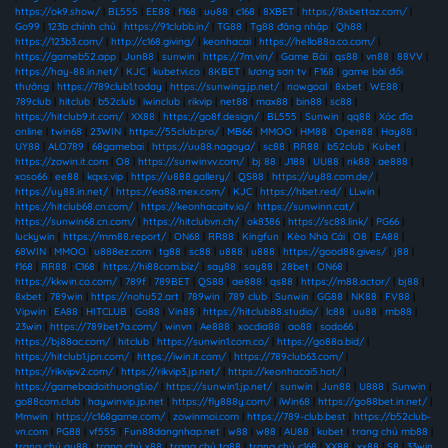
https://ok9.show/
|
BL555
|
EE88
|
f168
|
uu88
|
c168
|
8XBET
|
https://8xbettaz.com/
|
Go99
|
123b chính chủ
|
https://91clubb.in/
|
TG88
|
Tg88 đăng nhập
|
Qh88
|
https://123b3.com/
|
http://c168.giving/
|
keonhacai
|
https://hello88a.co.com/
|
https://gameb52.app
|
Jun88
|
sunwin
|
https://7m.vin/
|
Game Bài
|
qs88
|
vn88
|
88VV
|
https://hay-88.in.net/
|
KJC
|
kubetvi.co
|
8KBET
|
lương sơn tv
|
F168
|
game bài đổi
thưởng
|
https://789club1.today
|
https://sunwing.jp.net/
|
nowgoal
|
8xbet
|
WE88
|
789club
|
hitclub
|
b52club
|
iwinclub
|
rikvip
|
net88
|
max88
|
bin88
|
sc88
|
https://hitclub9.it.com/
|
XX88
|
https://go8f.design/
|
BL555
|
Sunwin
|
qq88
|
Xóc đĩa
online
|
twin68
|
23WIN
|
https://55club.pro/
|
MB66
|
MMOO
|
HM88
|
Open88
|
Hay88
|
UY88
|
ALO789
|
68gamebai
|
https://uu88.nagoya/
|
sc88
|
RR88
|
b52club
|
Kubet
|
https://zowin.it.com
|
O8
|
https://sunwinvv.com/
|
bj 88
|
J188
|
UU88
|
nk88
|
ae888
|
xoso66
|
ee88
|
kqxs.vip
|
https://u888.gallery/
|
QS88
|
https://uy88.com.de/
|
https://uy88.in.net/
|
https://ea88.mex.com/
|
KJC
|
https://hbet.red/
|
LLwin
|
https://hitclub68.cn.com/
|
https://keonhacaitv.io/
|
https://sunwinn.cat/
|
https://sunwin68.cn.com/
|
https://hitclubvn.ch/
|
ok8386
|
https://sc88.link/
|
PG66
|
luckywin
|
https://mm88.report/
|
ON68
|
RR88
|
Kingfun
|
Kèo Nhà Cái
|
O8
|
EA88
|
68WIN
|
MMOO
|
u888ez.com
|
tg88
|
sc88
|
u888
|
u888
|
https://good88.gives/
|
j88
|
f168
|
RR88
|
C168
|
https://hi88com.biz/
|
say88
|
say88
|
28bet
|
ON68
|
https://kkwin.co.com/
|
789f
|
789BET
|
QS88
|
ae888
|
qs88
|
https://m88.actor/
|
bj88
|
8xbet
|
789win
|
https://nohu52.art
|
789win
|
789 club
|
Sunwin
|
GG88
|
NK88
|
FV88
|
Vipwin
|
EA88
|
HITCLUB
|
Go88
|
Vin88
|
https://hitclub88.studio/
|
lc88
|
uu88
|
mb88
|
23win
|
https://789bet7a.com/
|
winvn
|
Ae888
|
xocdia88
|
ao88
|
sodo66
|
https://bj88ac.com/
|
hitclub
|
https://sunwin1.com.co/
|
https://go88a.bid/
|
https://hitclub1.jpn.com/
|
https://iwin.it.com/
|
https://789club63.com/
|
https://rikvipv2.com/
|
https://rikvip3.jp.net/
|
https://keonhacai5.hot/
|
https://gamebaidoithuong1.io/
|
https://sunwin1.jp.net/
|
sunwin
|
Jun88
|
U888
|
Sunwin
|
go88com.club
|
haywinvip.jp.net
|
https://fly888y.com/
|
iWin68
|
https://go88bet.in.net/
|
Mmwin
|
https://c168game.com/
|
zowinmoi.com
|
https://789-club.best
|
https://b52club-
vn.com
|
PG88
|
vf555
|
Fun88dangnhap.net
|
w88
|
w88
|
AU88
|
kubet
|
trang chủ mb88
|
trang chủ au88
|
trang chủ x88
|
trang chủ tg88
|
trang chủ c168
|
XX88
|
xx88
|
S8
|
33win