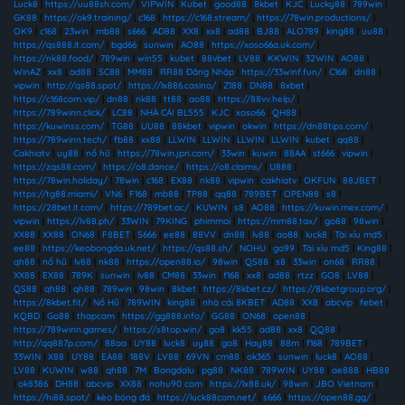
Luck8
|
https://uu88sh.com/
|
VIPWIN
|
Kubet
|
good88
|
8kbet
|
KJC
|
Lucky88
|
789win
|
GK88
|
https://ok9.training/
|
c168
|
https://c168.stream/
|
https://78win.productions/
|
OK9
|
c168
|
23win
|
mb88
|
s666
|
AD88
|
XX8
|
xx8
|
ad88
|
BJ88
|
ALO789
|
king88
|
uu88
|
https://qs888.it.com/
|
bgd66
|
sunwin
|
AO88
|
https://xoso66a.uk.com/
|
https://nk88.food/
|
789win
|
win55
|
kubet
|
88vbet
|
LV88
|
KKWIN
|
32WIN
|
AO88
|
WinAZ
|
xx8
|
ad88
|
SC88
|
MM88
|
RR88 Đăng Nhập
|
https://33winf.fun/
|
C168
|
dn88
|
vipwin
|
http://qs88.spot/
|
https://lx886.casino/
|
Z188
|
DN88
|
8xbet
|
https://c168com.vip/
|
dn88
|
nk88
|
tt88
|
ao88
|
https://88vv.help/
|
https://789winn.click/
|
LC88
|
NHÀ CÁI BL555
|
KJC
|
xoso66
|
QH88
|
https://kuwinss.com/
|
TG88
|
UU88
|
88kbet
|
vipwin
|
okwin
|
https://dn88tips.com/
|
https://789winn.tech/
|
fb88
|
xx88
|
LLWIN
|
LLWIN
|
LLWIN
|
LLWIN
|
kubet
|
qq88
|
Cakhiatv
|
uy88
|
nổ hũ
|
https://78win.jpn.com/
|
33win
|
kuwin
|
88AA
|
st666
|
vipwin
|
https://zqs88.com/
|
https://o8.dance/
|
https://o8.claims/
|
U888
|
https://78win.holiday/
|
78win
|
c168
|
EX88
|
nk88
|
vipwin
|
cakhiatv
|
OKFUN
|
88JBET
|
https://tg88.miami/
|
VN6
|
F168
|
mb88
|
TP88
|
qq88
|
789BET
|
OPEN88
|
s8
|
https://28bet.it.com/
|
https://789bet.ac/
|
KUWIN
|
s8
|
AO88
|
https://kuwin.mex.com/
|
vipwin
|
https://lv88.ph/
|
33WIN
|
79KING
|
phimmoi
|
https://mm88.tax/
|
go88
|
98win
|
XX88
|
XX88
|
ON68
|
F8BET
|
S666
|
ee88
|
88VV
|
dn88
|
lv88
|
ao88
|
luck8
|
Tài xỉu md5
|
ee88
|
https://keobongda.uk.net/
|
https://qs88.sh/
|
NOHU
|
go99
|
Tài xỉu md5
|
King88
|
qh88
|
nổ hũ
|
lv88
|
nk88
|
https://open88.io/
|
98win
|
QS88
|
s8
|
33win
|
on68
|
RR88
|
XX88
|
EX88
|
789K
|
sunwin
|
lv88
|
CM88
|
33win
|
f168
|
xx8
|
ad88
|
rtzz
|
GO8
|
LV88
|
QS88
|
qh88
|
qh88
|
789win
|
98win
|
8kbet
|
https://8kbet.cz/
|
https://8kbetgroup.org/
|
https://8kbet.fit/
|
Nổ Hũ
|
789WIN
|
king88
|
nhà cái 8KBET
|
AD88
|
XX8
|
abcvip
|
febet
|
KQBD
|
Go88
|
thapcam
|
https://gg888.info/
|
GG88
|
ON68
|
open88
|
https://789winn.games/
|
https://s8top.win/
|
go8
|
kk55
|
ad88
|
xx8
|
QQ88
|
http://qq887p.com/
|
88aa
|
UY88
|
luck8
|
uy88
|
go8
|
Hay88
|
88m
|
f168
|
789BET
|
33WIN
|
X88
|
UY88
|
EA88
|
188V
|
LV88
|
69VN
|
cm88
|
ok365
|
sunwin
|
luck8
|
AO88
|
LV88
|
KUWIN
|
w88
|
qh88
|
7M
|
Bongdalu
|
pg88
|
NK88
|
789WIN
|
UY88
|
ae888
|
HB88
|
ok8386
|
DH88
|
abcvip
|
XX88
|
nohu90 com
|
https://lx88.uk/
|
98win
|
JBO Vietnam
|
https://hi88.spot/
|
kèo bóng đá
|
https://luck88com.net/
|
s666
|
https://open88.gg/
|