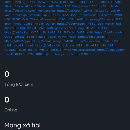
88aa
|
Đăng Ký BL555
|
555WIN
|
st666
|
kubet
|
m88
|
8XBET
|
8XBET
|
88VBET
|
fv88
|
58win
|
58win
|
888vi
|
888vnd
|
zx88
|
CAKHIATV
|
Đăng Nhập BL555
|
go99
|
hitclub
|
https://sunwinvy.com/
|
kèo bóng đá
|
https://fv88.best/
|
23win
|
Xoi Lac TV
|
alo789
|
3win
|
https://go8f.co.com/
|
kp88
|
KK55
|
kk55
|
kk55
|
https://win58win.com/
|
33WIN
|
lv88
|
99OK
|
Go8
|
23win
|
68gamebai
|
nổ hũ
|
u88
|
bet88
|
https://gg88vn.net/
|
789F
archi
|
MM99
|
Jun88
|
king88
|
Jun88
|
https://f8betv1.com/
|
nổ hũ
|
go8
|
vipwin
|
kèo
nhà cái
|
NOHU
|
SV388
|
s666
|
xx88
|
game bai doi thuong
|
RIKVIP
|
THA BET
|
https://bk8.locker
|
KK55
|
J88
|
U888
|
S8
|
789WIN
|
DN88
|
HI88
|
https://qq88.social/
|
GO88
|
Suncity
|
88aa
|
Hay88
|
98win
|
98win
|
MB66
|
https://dn88vl.com/
|
https://789k2.app/
|
https://nohu90k.org/
|
ok8386
|
https://s8ax.com/
|
mb66
|
F168
|
U888
|
man88
|
mb66
|
https://c168.mobi/
|
luckywin
|
hi88
|
j88
|
u888
|
lc88
|
X88
|
GOOD88
|
au88
|
alo789
|
max79
|
sonclub
|
https://go88vip.uk.com
|
https://88m89.com/
|
luck8
|
KUBET
|
789F
|
RR88
|
kk55
|
Trang chủ TG88
|
98WIN
|
0
Tổng lượt xem
0
Online
Mạng xã hội