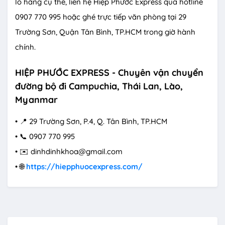
lô hàng cụ thể, liên hệ Hiệp Phước Express qua hotline
0907 770 995 hoặc ghé trực tiếp văn phòng tại 29
Trường Sơn, Quận Tân Bình, TP.HCM trong giờ hành
chính.
HIỆP PHƯỚC EXPRESS - Chuyên vận chuyển
đường bộ đi Campuchia, Thái Lan, Lào,
Myanmar
• 📍 29 Trường Sơn, P.4, Q. Tân Bình, TP.HCM
• 📞 0907 770 995
• ✉️ dinhdinhkhoa@gmail.com
• 🌐
https://hiepphuocexpress.com/