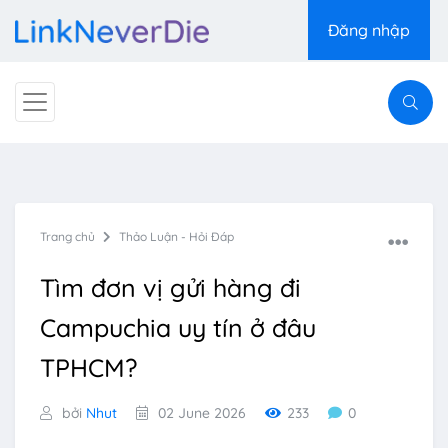
Đăng nhập
Trang chủ
Thảo Luận - Hỏi Đáp
Tìm đơn vị gửi hàng đi
Campuchia uy tín ở đâu
TPHCM?
bởi
Nhut
02 June 2026
233
0