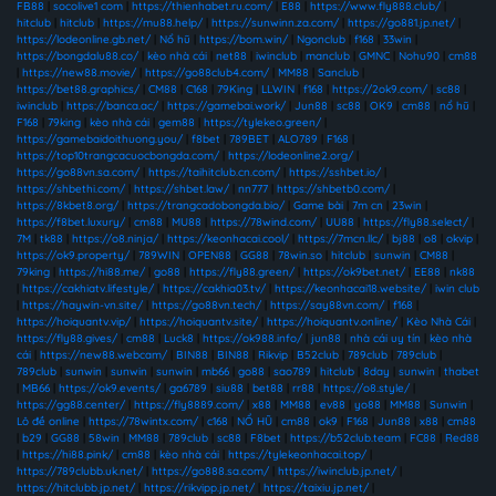
FB88
|
socolive1 com
|
https://thienhabet.ru.com/
|
E88
|
https://www.fly888.club/
|
hitclub
|
hitclub
|
https://mu88.help/
|
https://sunwinn.za.com/
|
https://go881.jp.net/
|
https://lodeonline.gb.net/
|
Nổ hũ
|
https://bom.win/
|
Ngonclub
|
f168
|
33win
|
https://bongdalu88.co/
|
kèo nhà cái
|
net88
|
iwinclub
|
manclub
|
GMNC
|
Nohu90
|
cm88
|
https://new88.movie/
|
https://go88club4.com/
|
MM88
|
Sanclub
|
https://bet88.graphics/
|
CM88
|
C168
|
79King
|
LLWIN
|
f168
|
https://2ok9.com/
|
sc88
|
iwinclub
|
https://banca.ac/
|
https://gamebai.work/
|
Jun88
|
sc88
|
OK9
|
cm88
|
nổ hũ
|
F168
|
79king
|
kèo nhà cái
|
gem88
|
https://tylekeo.green/
|
https://gamebaidoithuong.you/
|
f8bet
|
789BET
|
ALO789
|
F168
|
https://top10trangcacuocbongda.com/
|
https://lodeonline2.org/
|
https://go88vn.sa.com/
|
https://taihitclub.cn.com/
|
https://sshbet.io/
|
https://shbethi.com/
|
https://shbet.law/
|
nn777
|
https://shbetb0.com/
|
https://8kbet8.org/
|
https://trangcadobongda.bio/
|
Game bài
|
7m cn
|
23win
|
https://f8bet.luxury/
|
cm88
|
MU88
|
https://78wind.com/
|
UU88
|
https://fly88.select/
|
7M
|
tk88
|
https://o8.ninja/
|
https://keonhacai.cool/
|
https://7mcn.llc/
|
bj88
|
o8
|
okvip
|
https://ok9.property/
|
789WIN
|
OPEN88
|
GG88
|
78win.so
|
hitclub
|
sunwin
|
CM88
|
79king
|
https://hi88.me/
|
go88
|
https://fly88.green/
|
https://ok9bet.net/
|
EE88
|
nk88
|
https://cakhiatv.lifestyle/
|
https://cakhia03.tv/
|
https://keonhacai18.website/
|
iwin club
|
https://haywin-vn.site/
|
https://go88vn.tech/
|
https://say88vn.com/
|
f168
|
https://hoiquantv.vip/
|
https://hoiquantv.site/
|
https://hoiquantv.online/
|
Kèo Nhà Cái
|
https://fly88.gives/
|
cm88
|
Luck8
|
https://ok988.info/
|
jun88
|
nhà cái uy tín
|
kèo nhà
cái
|
https://new88.webcam/
|
BIN88
|
BIN88
|
Rikvip
|
B52club
|
789club
|
789club
|
789club
|
sunwin
|
sunwin
|
sunwin
|
mb66
|
go88
|
sao789
|
hitclub
|
8day
|
sunwin
|
thabet
|
MB66
|
https://ok9.events/
|
ga6789
|
siu88
|
bet88
|
rr88
|
https://o8.style/
|
https://gg88.center/
|
https://fly8889.com/
|
x88
|
MM88
|
ev88
|
yo88
|
MM88
|
Sunwin
|
Lô đề online
|
https://78wintx.com/
|
c168
|
NỔ HŨ
|
cm88
|
ok9
|
F168
|
Jun88
|
x88
|
cm88
|
b29
|
GG88
|
58win
|
MM88
|
789club
|
sc88
|
F8bet
|
https://b52club.team
|
FC88
|
Red88
|
https://hi88.pink/
|
cm88
|
kèo nhà cái
|
https://tylekeonhacai.top/
|
https://789clubb.uk.net/
|
https://go888.sa.com/
|
https://iwinclub.jp.net/
|
https://hitclubb.jp.net/
|
https://rikvipp.jp.net/
|
https://taixiu.jp.net/
|