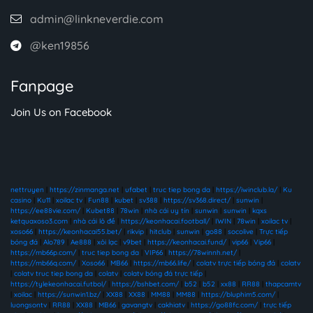
admin@linkneverdie.com
@ken19856
Fanpage
Join Us on Facebook
nettruyen
|
https://zinmanga.net
|
ufabet
|
truc tiep bong da
|
https://iwinclub.la/
|
Ku
casino
|
Ku11
|
xoilac tv
|
Fun88
|
kubet
|
sv388
|
https://sv368.direct/
|
sunwin
|
https://ee88vie.com/
|
Kubet88
|
78win
|
nhà cái uy tín
|
sunwin
|
sunwin
|
kqxs
ketquaxoso3.com
|
nhà cái lô đề
|
https://keonhacai.football/
|
IWIN
|
78win
|
xoilac tv
|
xoso66
|
https://keonhacai55.bet/
|
rikvip
|
hitclub
|
sunwin
|
go88
|
socolive
|
Trực tiếp
bóng đá
|
Alo789
|
Ae888
|
xôi lạc
|
v9bet
|
https://keonhacai.fund/
|
vip66
|
Vip66
|
https://mb66p.com/
|
truc tiep bong da
|
VIP66
|
https://78winnh.net/
|
https://mb66q.com/
|
Xoso66
|
MB66
|
https://mb66.life/
|
colatv trực tiếp bóng đá
|
colatv
|
colatv truc tiep bong da
|
colatv
|
colatv bóng đá trực tiếp
|
https://tylekeonhacai.futbol/
|
https://bshbet.com/
|
b52
|
b52
|
xx88
|
RR88
|
thapcamtv
|
xoilac
|
https://sunwin1.bz/
|
XX88
|
XX88
|
MM88
|
MM88
|
https://bluphim5.com/
|
luongsontv
|
RR88
|
XX88
|
MB66
|
gavangtv
|
cakhiatv
|
https://go88fc.com/
|
trực tiếp