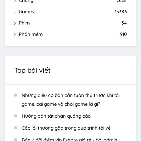
Chung
2628
Games
13386
Phim
34
Phần mềm
910
Top bài viết
Những điều cơ bản cần tuân thủ trước khi tải
game, cài game và chơi game là gì?
Hướng dẫn tắt chặn quảng cáo
Các lỗi thường gặp trong quá trình tải về
Bán / đổi điểm vip Fshare giá rẻ - bởi admin