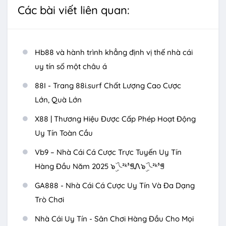
Các bài viết liên quan:
Hb88 và hành trình khẳng định vị thế nhà cái
uy tín số một châu á
88I - Trang 88i.surf Chất Lượng Cao Cược
Lớn, Quà Lớn
X88 | Thương Hiệu Được Cấp Phép Hoạt Động
Uy Tín Toàn Cầu
Vb9 – Nhà Cái Cá Cược Trực Tuyến Uy Tín
Hàng Đầu Năm 2025 ๖ۣۜ╰²ᵏ³ꁅᏁ๖ۣۜ╰²ᵏ³ꁅ
GA888 - Nhà Cái Cá Cược Uy Tín Và Đa Dạng
Trò Chơi
Nhà Cái Uy Tín - Sân Chơi Hàng Đầu Cho Mọi