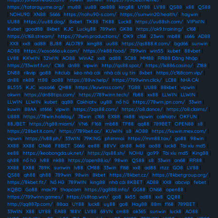
https://tatarayume.org/
|
mu88
|
uu88
|
ae888
|
king88
|
UY88
|
LV88
|
QS88
|
x88
|
QS88
|
NOHU90
|
XN88
|
S666
|
https://nohu90-s.com/
|
https://sunwin20.health/
|
haywin
|
UU88
|
https://uu88.dog/
|
8xbet
|
TK88
|
TK88
|
Luck8
|
https://uu88sh.com/
|
VIPWIN
|
Kubet
|
good88
|
8kbet
|
KJC
|
Lucky88
|
789win
|
GK88
|
https://ok9.training/
|
c168
|
https://c168.stream/
|
https://78win.productions/
|
OK9
|
c168
|
23win
|
mb88
|
s666
|
AD88
|
XX8
|
xx8
|
ad88
|
BJ88
|
ALO789
|
king88
|
uu88
|
https://qs888.it.com/
|
bgd66
|
sunwin
|
AO88
|
https://xoso66a.uk.com/
|
https://nk88.food/
|
789win
|
win55
|
kubet
|
88vbet
|
LV88
|
KKWIN
|
32WIN
|
AO88
|
WinAZ
|
xx8
|
ad88
|
SC88
|
MM88
|
RR88 Đăng Nhập
|
https://33winf.fun/
|
C168
|
dn88
|
vipwin
|
http://qs88.spot/
|
https://lx886.casino/
|
Z188
|
DN88
|
rikvip
|
go88
|
hitclub
|
kèo nhà cái
|
nhà cái uy tín
|
8xbet
|
https://c168com.vip/
|
dn88
|
nk88
|
tt88
|
ao88
|
https://88vv.help/
|
https://789winn.click/
|
LC88
|
NHÀ CÁI
BL555
|
KJC
|
xoso66
|
QH88
|
https://kuwinss.com/
|
TG88
|
UU88
|
88kbet
|
vipwin
|
okwin
|
https://dn88tips.com/
|
https://789winn.tech/
|
fb88
|
xx88
|
LLWIN
|
LLWIN
|
LLWIN
|
LLWIN
|
kubet
|
qq88
|
Cakhiatv
|
uy88
|
nổ hũ
|
https://78win.jpn.com/
|
33win
|
kuwin
|
88AA
|
st666
|
vipwin
|
https://zqs88.com/
|
https://o8.dance/
|
https://o8.claims/
|
U888
|
https://78win.holiday/
|
78win
|
c168
|
EX88
|
nk88
|
vipwin
|
cakhiatv
|
OKFUN
|
88JBET
|
https://tg88.miami/
|
VN6
|
F168
|
mb88
|
TP88
|
qq88
|
789BET
|
OPEN88
|
s8
|
https://28bet.it.com/
|
https://789bet.ac/
|
KUWIN
|
s8
|
AO88
|
https://kuwin.mex.com/
|
vipwin
|
https://lv88.ph/
|
33WIN
|
79KING
|
phimmoi
|
https://mm88.tax/
|
go88
|
98win
|
XX88
|
XX88
|
ON68
|
F8BET
|
S666
|
ee88
|
88VV
|
dn88
|
lv88
|
ao88
|
luck8
|
Tài xỉu md5
|
ee88
|
https://keobongda.uk.net/
|
https://qs88.sh/
|
NOHU
|
go99
|
Tài xỉu md5
|
King88
|
qh88
|
nổ hũ
|
lv88
|
nk88
|
https://open88.io/
|
98win
|
QS88
|
s8
|
33win
|
on68
|
RR88
|
XX88
|
EX88
|
789K
|
sunwin
|
lv88
|
CM88
|
33win
|
f168
|
xx8
|
ad88
|
rtzz
|
GO8
|
LV88
|
QS88
|
qh88
|
qh88
|
789win
|
98win
|
8kbet
|
https://8kbet.cz/
|
https://8kbetgroup.org/
|
https://8kbet.fit/
|
Nổ Hũ
|
789WIN
|
king88
|
nhà cái 8KBET
|
AD88
|
XX8
|
abcvip
|
febet
|
KQBD
|
Go88
|
max79
|
thapcam
|
https://gg888.info/
|
GG88
|
ON68
|
open88
|
https://789winn.games/
|
https://s8top.win/
|
go8
|
kk55
|
ad88
|
xx8
|
QQ88
|
http://qq887p.com/
|
88aa
|
UY88
|
luck8
|
uy88
|
go8
|
Hay88
|
88m
|
f168
|
789BET
|
33WIN
|
X88
|
UY88
|
EA88
|
188V
|
LV88
|
69VN
|
cm88
|
ok365
|
sunwin
|
luck8
|
AO88
|