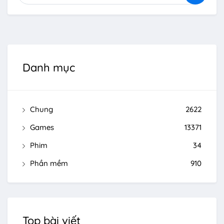
Danh mục
Chung
2622
Games
13371
Phim
34
Phần mềm
910
Top bài viết