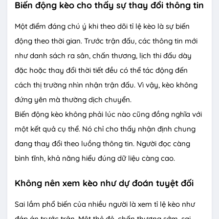
Biến động kèo cho thấy sự thay đổi thông tin
Một điểm đáng chú ý khi theo dõi tỉ lệ kèo là sự biến
động theo thời gian. Trước trận đấu, các thông tin mới
như danh sách ra sân, chấn thương, lịch thi đấu dày
đặc hoặc thay đổi thời tiết đều có thể tác động đến
cách thị trường nhìn nhận trận đấu. Vì vậy, kèo không
đứng yên mà thường dịch chuyển.
Biến động kèo không phải lúc nào cũng đồng nghĩa với
một kết quả cụ thể. Nó chỉ cho thấy nhận định chung
đang thay đổi theo luồng thông tin. Người đọc càng
bình tĩnh, khả năng hiểu đúng dữ liệu càng cao.
Không nên xem kèo như dự đoán tuyệt đối
Sai lầm phổ biến của nhiều người là xem tỉ lệ kèo như
đáp án trước trận. Một thẻ đỏ, chấn thương sớm, sai