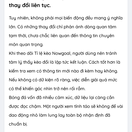
thay đổi liên tục.
Tuy nhiên, không phải mọi biến động đều mang ý nghĩa
lớn. Có những thay đổi chỉ phản ánh dòng quan tâm
tạm thời, chưa chắc liên quan đến thông tin chuyên
môn quan trọng.
Khi theo dõi Tỉ lệ kèo Nowgoal, người dùng nên tránh
tâm lý thấy kèo đổi là lập tức kết luận. Cách tốt hơn là
kiểm tra xem có thông tin mới nào đi kèm hay không.
Nếu không có dữ kiện rõ ràng, việc diễn giải quá mức
có thể khiến góc nhìn trở nên rối rắm.
Bóng đá vốn đã nhiều cảm xúc, dữ liệu lại càng cần
được đọc chậm. Một người xem tỉnh táo sẽ không để vài
dao động nhỏ làm lung lay toàn bộ nhận định đã
chuẩn bị.