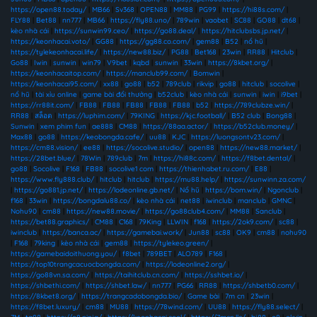
https://open88.today/
|
MB66
|
Sv368
|
OPEN88
|
MM88
|
PG99
|
https://hi88s.com/
|
FLY88
|
Bet88
|
nn777
|
MB66
|
https://fly88.uno/
|
789win
|
vaobet
|
SC88
|
GO88
|
dt68
|
kèo nhà cái
|
https://sunwin99.ceo/
|
https://go88.deal/
|
https://hitclubsbs.jp.net/
|
https://keonhacai.voto/
|
GG88
|
https://gg88.co.com/
|
gem88
|
B52
|
nổ hũ
|
https://tylekeonhacai.life/
|
https://new88.biz/
|
PG88
|
Bet168
|
23win
|
RR88
|
Hitclub
|
Go88
|
Iwin
|
sunwin
|
win79
|
V9bet
|
kqbd
|
sunwin
|
33win
|
https://8kbet.org/
|
https://keonhacaitop.com/
|
https://manclub99.com/
|
Bomwin
|
https://keonhacai95.com/
|
xx88
|
go88
|
b52
|
789club
|
rikvip
|
go88
|
hitclub
|
socolive
|
nổ hũ
|
tài xỉu online
|
game bài đổi thưởng
|
b52club
|
kèo nhà cái
|
sunwin
|
iwin
|
i9bet
|
https://rr88it.com/
|
FB88
|
FB88
|
FB88
|
FB88
|
FB88
|
b52
|
https://789clubze.win/
|
RR88
|
สล็อต
|
https://luphim.com/
|
79KING
|
https://kjc.football/
|
B52 club
|
Bong88
|
Sunwin
|
xem phim fun
|
ae888
|
CM88
|
https://88aa.actor/
|
https://b52club.money/
|
Max88
|
go88
|
https://keobongda.cafe/
|
uu88
|
KJC
|
https://luongsontv23.com/
|
https://cm88.vision/
|
ee88
|
https://socolive.studio/
|
open88
|
https://new88.market/
|
https://28bet.blue/
|
78Win
|
789club
|
7m
|
https://hi88c.com/
|
https://f8bet.dental/
|
go88
|
Socolive
|
F168
|
FB88
|
socolive1 com
|
https://thienhabet.ru.com/
|
E88
|
https://www.fly888.club/
|
hitclub
|
hitclub
|
https://mu88.help/
|
https://sunwinn.za.com/
|
https://go881.jp.net/
|
https://lodeonline.gb.net/
|
Nổ hũ
|
https://bom.win/
|
Ngonclub
|
f168
|
33win
|
https://bongdalu88.co/
|
kèo nhà cái
|
net88
|
iwinclub
|
manclub
|
GMNC
|
Nohu90
|
cm88
|
https://new88.movie/
|
https://go88club4.com/
|
MM88
|
Sanclub
|
https://bet88.graphics/
|
CM88
|
C168
|
79King
|
LLWIN
|
f168
|
https://2ok9.com/
|
sc88
|
iwinclub
|
https://banca.ac/
|
https://gamebai.work/
|
Jun88
|
sc88
|
OK9
|
cm88
|
nohu90
|
F168
|
79king
|
kèo nhà cái
|
gem88
|
https://tylekeo.green/
|
https://gamebaidoithuong.you/
|
f8bet
|
789BET
|
ALO789
|
F168
|
https://top10trangcacuocbongda.com/
|
https://lodeonline2.org/
|
https://go88vn.sa.com/
|
https://taihitclub.cn.com/
|
https://sshbet.io/
|
https://shbethi.com/
|
https://shbet.law/
|
nn777
|
PG66
|
RR88
|
https://shbetb0.com/
|
https://8kbet8.org/
|
https://trangcadobongda.bio/
|
Game bài
|
7m cn
|
23win
|
https://f8bet.luxury/
|
cm88
|
MU88
|
https://78wind.com/
|
UU88
|
https://fly88.select/
|