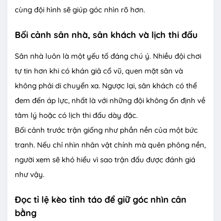
cùng đội hình sẽ giúp góc nhìn rõ hơn.
Bối cảnh sân nhà, sân khách và lịch thi đấu
Sân nhà luôn là một yếu tố đáng chú ý. Nhiều đội chơi
tự tin hơn khi có khán giả cổ vũ, quen mặt sân và
không phải di chuyển xa. Ngược lại, sân khách có thể
đem đến áp lực, nhất là với những đội không ổn định về
tâm lý hoặc có lịch thi đấu dày đặc.
Bối cảnh trước trận giống như phần nền của một bức
tranh. Nếu chỉ nhìn nhân vật chính mà quên phông nền,
người xem sẽ khó hiểu vì sao trận đấu được đánh giá
như vậy.
Đọc tỉ lệ kèo tỉnh táo để giữ góc nhìn cân
bằng