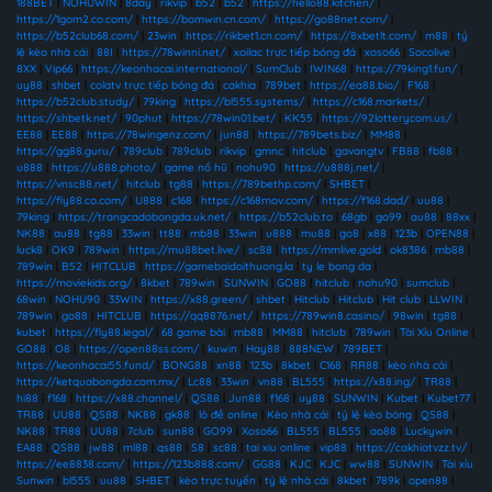
188BET
|
NOHUWIN
|
8day
|
rikvip
|
b52
|
b52
|
https://hello88.kitchen/
|
https://1gom2.co.com/
|
https://bomwin.cn.com/
|
https://go88net.com/
|
https://b52club68.com/
|
23win
|
https://rikbet1.cn.com/
|
https://8xbetlt.com/
|
m88
|
tỷ
lệ kèo nhà cái
|
88I
|
https://78winni.net/
|
xoilac trực tiếp bóng đá
|
xoso66
|
Socolive
|
8XX
|
Vip66
|
https://keonhacai.international/
|
SumClub
|
IWIN68
|
https://79king1.fun/
|
uy88
|
shbet
|
colatv trực tiếp bóng đá
|
cakhia
|
789bet
|
https://ea88.bio/
|
F168
|
https://b52club.study/
|
79king
|
https://bl555.systems/
|
https://c168.markets/
|
https://shbetk.net/
|
90phut
|
https://78win01.bet/
|
KK55
|
https://92lotterycom.us/
|
EE88
|
EE88
|
https://78wingenz.com/
|
jun88
|
https://789bets.biz/
|
MM88
|
https://gg88.guru/
|
789club
|
789club
|
rikvip
|
gmnc
|
hitclub
|
gavangtv
|
FB88
|
fb88
|
u888
|
https://u888.photo/
|
game nổ hũ
|
nohu90
|
https://u888j.net/
|
https://vnsc88.net/
|
hitclub
|
tg88
|
https://789bethp.com/
|
SHBET
|
https://fly88.co.com/
|
U888
|
c168
|
https://c168mov.com/
|
https://f168.dad/
|
uu88
|
79king
|
https://trangcadobongda.uk.net/
|
https://b52club.to
|
68gb
|
go99
|
au88
|
88xx
|
NK88
|
au88
|
tg88
|
33win
|
tt88
|
mb88
|
33win
|
u888
|
mu88
|
go8
|
x88
|
123b
|
OPEN88
|
luck8
|
OK9
|
789win
|
https://mu88bet.live/
|
sc88
|
https://mmlive.gold
|
ok8386
|
mb88
|
789win
|
B52
|
HITCLUB
|
https://gamebaidoithuong.la
|
ty le bong da
|
https://moviekids.org/
|
8kbet
|
789win
|
SUNWIN
|
GO88
|
hitclub
|
nohu90
|
sumclub
|
68win
|
NOHU90
|
33WIN
|
https://x88.green/
|
shbet
|
Hitclub
|
Hitclub
|
Hit club
|
LLWIN
|
789win
|
go88
|
HITCLUB
|
https://qq8876.net/
|
https://789win8.casino/
|
98win
|
tg88
|
kubet
|
https://fly88.legal/
|
68 game bài
|
mb88
|
MM88
|
hitclub
|
789win
|
Tài Xỉu Online
|
GO88
|
O8
|
https://open88ss.com/
|
kuwin
|
Hay88
|
888NEW
|
789BET
|
https://keonhacai55.fund/
|
BONG88
|
xn88
|
123b
|
8kbet
|
C168
|
RR88
|
kèo nhà cái
|
https://ketquabongda.com.mx/
|
Lc88
|
33win
|
vn88
|
BL555
|
https://x88.ing/
|
TR88
|
hi88
|
f168
|
https://x88.channel/
|
QS88
|
Jun88
|
f168
|
uy88
|
SUNWIN
|
Kubet
|
Kubet77
|
TR88
|
UU88
|
QS88
|
NK88
|
gk88
|
lô đề online
|
Kèo nhà cái
|
tỷ lệ kèo bóng
|
QS88
|
NK88
|
TR88
|
UU88
|
7club
|
sun88
|
GO99
|
Xoso66
|
BL555
|
BL555
|
ao88
|
Luckywin
|
EA88
|
QS88
|
jw88
|
ml88
|
qs88
|
S8
|
sc88
|
tai xiu online
|
vip88
|
https://cakhiatvzz.tv/
|
https://ee8838.com/
|
https://123b888.com/
|
GG88
|
KJC
|
KJC
|
ww88
|
SUNWIN
|
Tài xỉu
Sunwin
|
bl555
|
uu88
|
SHBET
|
kèo trực tuyến
|
tỷ lệ nhà cái
|
8kbet
|
789k
|
open88
|