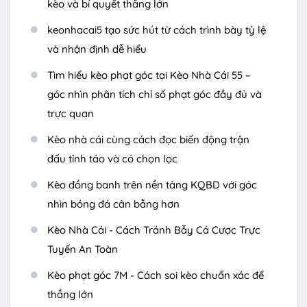
kèo và bí quyết thắng lớn
keonhacai5 tạo sức hút từ cách trình bày tỷ lệ
và nhận định dễ hiểu
Tìm hiểu kèo phạt góc tại Kèo Nhà Cái 55 –
góc nhìn phân tích chỉ số phạt góc đầy đủ và
trực quan
Kèo nhà cái cùng cách đọc biến động trận
đấu tỉnh táo và có chọn lọc
Kèo đồng banh trên nền tảng KQBD với góc
nhìn bóng đá cân bằng hơn
Kèo Nhà Cái - Cách Tránh Bẫy Cá Cược Trực
Tuyến An Toàn
Kèo phạt góc 7M - Cách soi kèo chuẩn xác để
thắng lớn