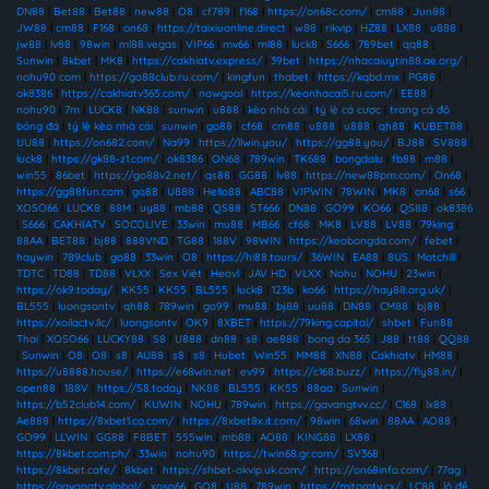
DN88
|
Bet88
|
Bet88
|
new88
|
O8
|
cf789
|
f168
|
https://on68c.com/
|
cm88
|
Jun88
|
JW88
|
cm88
|
F168
|
on68
|
https://taixiuonline.direct
|
w88
|
rikvip
|
HZ88
|
LX88
|
u888
|
jw88
|
lv88
|
98win
|
ml88.vegas
|
VIP66
|
mv66
|
ml88
|
luck8
|
S666
|
789bet
|
qq88
|
Sunwin
|
8kbet
|
MK8
|
https://cakhiatv.express/
|
39bet
|
https://nhacaiuytin88.ae.org/
|
nohu90 com
|
https://go88club.ru.com/
|
kingfun
|
thabet
|
https://kqbd.mx
|
PG88
|
ok8386
|
https://cakhiatv365.com/
|
nowgoal
|
https://keonhacai5.ru.com/
|
EE88
|
nohu90
|
7m
|
LUCK8
|
NK88
|
sunwin
|
u888
|
kèo nhà cái
|
tỷ lệ cá cược
|
trang cá độ
bóng đá
|
tỷ lệ kèo nhà cái
|
sunwin
|
go88
|
cf68
|
cm88
|
u888
|
u888
|
qh88
|
KUBET88
|
UU88
|
https://on682.com/
|
Na99
|
https://llwin.you/
|
https://gg88.you/
|
BJ88
|
SV888
|
luck8
|
https://gk88-z1.com/
|
ok8386
|
ON68
|
789win
|
TK688
|
bongdalu
|
fb88
|
m88
|
win55
|
86bet
|
https://go88v2.net/
|
qs88
|
GG88
|
lv88
|
https://new88pm.com/
|
On68
|
https://gg88fun.com
|
go88
|
U888
|
Hello88
|
ABC88
|
VIPWIN
|
78WIN
|
MK8
|
on68
|
s66
|
XOSO66
|
LUCK8
|
88M
|
uy88
|
mb88
|
QS88
|
ST666
|
DN88
|
GO99
|
KO66
|
QS88
|
ok8386
|
S666
|
CAKHIATV
|
SOCOLIVE
|
33win
|
mu88
|
MB66
|
cf68
|
MK8
|
LV88
|
LV88
|
79king
|
88AA
|
BET88
|
bj88
|
888VND
|
TG88
|
188V
|
98WIN
|
https://keobongda.com/
|
febet
|
haywin
|
789club
|
go88
|
33win
|
O8
|
https://hi88.tours/
|
36WIN
|
EA88
|
8US
|
Motchill
|
TDTC
|
TD88
|
TD88
|
VLXX
|
Sex Việt
|
Heovl
|
JAV HD
|
VLXX
|
Nohu
|
NOHU
|
23win
|
https://ok9.today/
|
KK55
|
KK55
|
BL555
|
luck8
|
123b
|
ko66
|
https://hay88.org.uk/
|
BL555
|
luongsontv
|
qh88
|
789win
|
go99
|
mu88
|
bj88
|
uu88
|
DN88
|
CM88
|
bj88
|
https://xoilactv.llc/
|
luongsontv
|
OK9
|
8XBET
|
https://79king.capital/
|
shbet
|
Fun88
Thai
|
XOSO66
|
LUCKY88
|
S8
|
U888
|
dn88
|
s8
|
ae888
|
bong da 365
|
J88
|
tt88
|
QQ88
|
Sunwin
|
O8
|
O8
|
s8
|
AU88
|
s8
|
s8
|
Hubet
|
Win55
|
MM88
|
XN88
|
Cakhiatv
|
HM88
|
https://u8888.house/
|
https://e68win.net
|
ev99
|
https://c168.buzz/
|
https://fly88.in/
|
open88
|
188V
|
https://S8.today
|
NK88
|
BL555
|
KK55
|
88aa
|
Sunwin
|
https://b52club14.com/
|
KUWIN
|
NOHU
|
789win
|
https://gavangtvv.cc/
|
C168
|
lx88
|
Ae888
|
https://8xbet1.co.com/
|
https://8xbet8x.it.com/
|
98win
|
68win
|
88AA
|
AO88
|
GO99
|
LLWIN
|
GG88
|
F8BET
|
555win
|
mb88
|
AO88
|
KING88
|
LX88
|
https://8kbet.com.ph/
|
33win
|
nohu90
|
https://twin68.gr.com/
|
SV368
|
https://8kbet.cafe/
|
8kbet
|
https://shbet-okvip.uk.com/
|
https://on68info.com/
|
77ag
|
https://gavangtv.global/
|
xoso66
|
GO8
|
U88
|
789win
|
https://mitomtv.cx/
|
LC88
|
lô đề