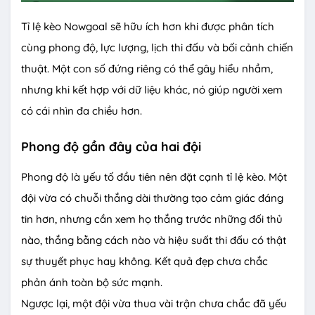
Tỉ lệ kèo Nowgoal sẽ hữu ích hơn khi được phân tích
cùng phong độ, lực lượng, lịch thi đấu và bối cảnh chiến
thuật. Một con số đứng riêng có thể gây hiểu nhầm,
nhưng khi kết hợp với dữ liệu khác, nó giúp người xem
có cái nhìn đa chiều hơn.
Phong độ gần đây của hai đội
Phong độ là yếu tố đầu tiên nên đặt cạnh tỉ lệ kèo. Một
đội vừa có chuỗi thắng dài thường tạo cảm giác đáng
tin hơn, nhưng cần xem họ thắng trước những đối thủ
nào, thắng bằng cách nào và hiệu suất thi đấu có thật
sự thuyết phục hay không. Kết quả đẹp chưa chắc
phản ánh toàn bộ sức mạnh.
Ngược lại, một đội vừa thua vài trận chưa chắc đã yếu