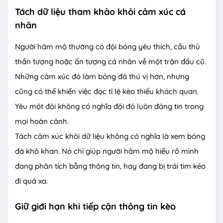
Tách dữ liệu tham khảo khỏi cảm xúc cá
nhân
Người hâm mộ thường có đội bóng yêu thích, cầu thủ
thần tượng hoặc ấn tượng cá nhân về một trận đấu cũ.
Những cảm xúc đó làm bóng đá thú vị hơn, nhưng
cũng có thể khiến việc đọc tỉ lệ kèo thiếu khách quan.
Yêu một đội không có nghĩa đội đó luôn đáng tin trong
mọi hoàn cảnh.
Tách cảm xúc khỏi dữ liệu không có nghĩa là xem bóng
đá khô khan. Nó chỉ giúp người hâm mộ hiểu rõ mình
đang phân tích bằng thông tin, hay đang bị trái tim kéo
đi quá xa.
Giữ giới hạn khi tiếp cận thông tin kèo