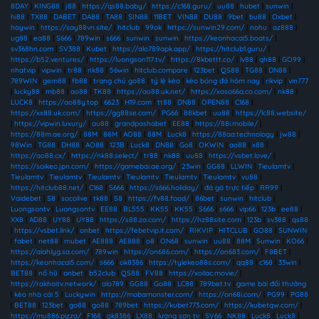
8DAY
|
KING88
|
j88
|
https://qs88.baby/
|
https://c168.guru/
|
uu88
|
hubet
|
sunwin
|
hi88
|
TX88
|
DABET
|
DA88
|
TA88
|
SIN88
|
11BET
|
VIN88
|
DU88
|
9bet
|
bu88
|
Oxbet
|
haywin
|
https://say88vn.site/
|
hitclub
|
99ok
|
https://sunwin29.com/
|
nohu
|
az888
|
ug88
|
ea88
|
S666
|
789win
|
s666
|
sunwin
|
sunwin
|
https://keonhacai5.boats/
|
sv368hn.com
|
SV388
|
Kubet
|
https://alo789apk.app/
|
https://hitclub1.guru/
|
https://b52.ventures/
|
https://luongson117.tv/
|
https://8kbettt.co/
|
lv88
|
qh88
|
GO99
|
nhatvip
|
vipwin
|
tr88
|
nk88
|
56win
|
hitclub.compare
|
123bet
|
QS88
|
TG88
|
DN88
|
789WIN
|
gem88
|
fb88
|
trang chủ go88
|
tỷ lệ kèo
|
kèo bóng đá hôm nay
|
rikvip
|
vin777
|
lucky88
|
mb88
|
ao88
|
TK88
|
https://ao88.uk.net/
|
https://xoso66a.co.com/
|
nk88
|
LUCK8
|
https://ao88y.top
|
6623
|
H19.com
|
tt88
|
DN88
|
OPEN88
|
C168
|
https://xx88.uk.com/
|
https://gg88se.com/
|
PG66
|
88kbet
|
uu88
|
https://lc88.website/
|
https://vipwin.luxury/
|
au88
|
grandpashabet
|
EE88
|
https://88i.mobile/
|
https://88m.ae.org/
|
88M
|
88M
|
AO88
|
88M
|
Luck8
|
https://88aa.technology
|
jw88
|
98Win
|
TG88
|
DH88
|
AO88
|
123B
|
Luck8
|
DN88
|
Go8
|
OKWIN
|
ao88
|
x88
|
https://ao88.cx/
|
https://nk88.select/
|
tr88
|
nk88
|
uu88
|
https://vsbet.love/
|
https://soikeo.jpn.com/
|
https://gamebai.ae.org/
|
23win
|
GG88
|
LLWIN
|
Tieulamtv
|
Tieulamtv
|
Tieulamtv
|
Tieulamtv
|
Tieulamtv
|
Tieulamtv
|
Tieulamtv
|
vu88
|
https://hitclub88.net/
|
C168
|
S666
|
https://s666.holiday/
|
đá gà trực tiếp
|
RR99
|
Vaidebet
|
S8
|
socolive
|
tk88
|
S8
|
https://fv88.food/
|
86bet
|
sunwin
|
hitclub
|
Luongsontv
|
Luongsontv
|
EE88
|
BL555
|
KK55
|
KK55
|
S666
|
s666
|
vip66
|
123b
|
ee88
|
XX8
|
AD88
|
UY88
|
UY88
|
https://s88.za.com/
|
https://hz88site.com
|
123b
|
sv388
|
qs88
|
https://vsbet.link/
|
onbet
|
https://febetvip.it.com/
|
RIKVIP
|
HITCLUB
|
GO88
|
SUNWIN
|
fabet
|
net88
|
mubet
|
AE888
|
AE888
|
o8
|
ON68
|
sunwin
|
uu88
|
88M
|
Sunwin
|
KO66
|
https://alahlyg.sa.com/
|
789win
|
https://on686.com/
|
https://on683.com/
|
F8BET
|
https://keonhacai5.com/
|
s666
|
ok8386
|
https://tylekeo88s.com/
|
qq88
|
c168
|
33win
|
BET88
|
nổ hũ
|
onbet
|
b52club
|
QS88
|
FV88
|
https://xoilac.movie/
|
https://rakhoitv.network/
|
alo789
|
GG88
|
Go88
|
LC88
|
789bet.tv
|
game bài đổi thưởng
|
kèo nhà cái 5
|
Luckywin
|
https://mobamonster.com/
|
https://on68i.com/
|
PG99
|
PG88
|
BET88
|
123bet
|
go88
|
go88
|
789bet
|
https://kubet773.com/
|
https://kubetqw.com/
|
https://mu886.pizza/
|
F168
|
ok8386
|
LX88
|
lương sơn tv
|
SV66
|
NK88
|
Luck8
|
Luck8
|