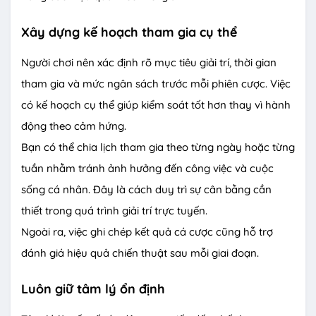
Xây dựng kế hoạch tham gia cụ thể
Người chơi nên xác định rõ mục tiêu giải trí, thời gian
tham gia và mức ngân sách trước mỗi phiên cược. Việc
có kế hoạch cụ thể giúp kiểm soát tốt hơn thay vì hành
động theo cảm hứng.
Bạn có thể chia lịch tham gia theo từng ngày hoặc từng
tuần nhằm tránh ảnh hưởng đến công việc và cuộc
sống cá nhân. Đây là cách duy trì sự cân bằng cần
thiết trong quá trình giải trí trực tuyến.
Ngoài ra, việc ghi chép kết quả cá cược cũng hỗ trợ
đánh giá hiệu quả chiến thuật sau mỗi giai đoạn.
Luôn giữ tâm lý ổn định