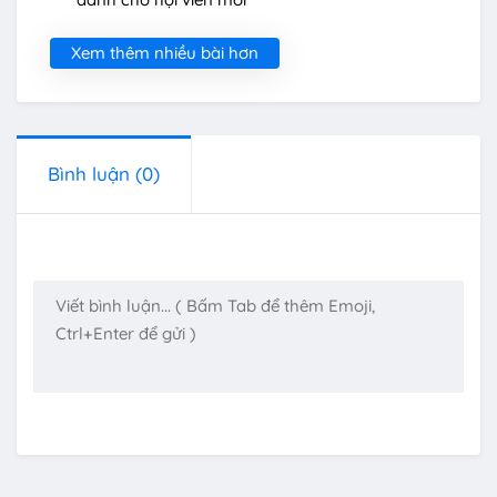
Xem thêm nhiều bài hơn
Bình luận
(0)