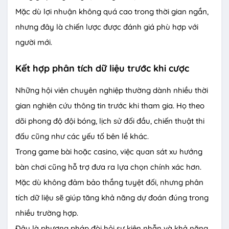
Mặc dù lợi nhuận không quá cao trong thời gian ngắn,
nhưng đây là chiến lược được đánh giá phù hợp với
người mới.
Kết hợp phân tích dữ liệu trước khi cược
Những hội viên chuyên nghiệp thường dành nhiều thời
gian nghiên cứu thông tin trước khi tham gia. Họ theo
dõi phong độ đội bóng, lịch sử đối đầu, chiến thuật thi
đấu cũng như các yếu tố bên lề khác.
Trong game bài hoặc casino, việc quan sát xu hướng
bàn chơi cũng hỗ trợ đưa ra lựa chọn chính xác hơn.
Mặc dù không đảm bảo thắng tuyệt đối, nhưng phân
tích dữ liệu sẽ giúp tăng khả năng dự đoán đúng trong
nhiều trường hợp.
Đây là phương pháp đòi hỏi sự kiên nhẫn và khả năng