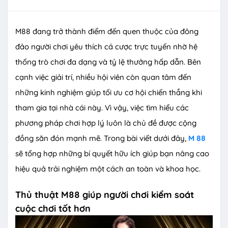
M88 đang trở thành điểm đến quen thuộc của đông
đảo người chơi yêu thích cá cược trực tuyến nhờ hệ
thống trò chơi đa dạng và tỷ lệ thưởng hấp dẫn. Bên
cạnh việc giải trí, nhiều hội viên còn quan tâm đến
những kinh nghiệm giúp tối ưu cơ hội chiến thắng khi
tham gia tại nhà cái này. Vì vậy, việc tìm hiểu các
phương pháp chơi hợp lý luôn là chủ đề được cộng
đồng săn đón mạnh mẽ. Trong bài viết dưới đây,
M 88
sẽ tổng hợp những bí quyết hữu ích giúp bạn nâng cao
hiệu quả trải nghiệm một cách an toàn và khoa học.
Thủ thuật M88 giúp người chơi kiểm soát
cuộc chơi tốt hơn