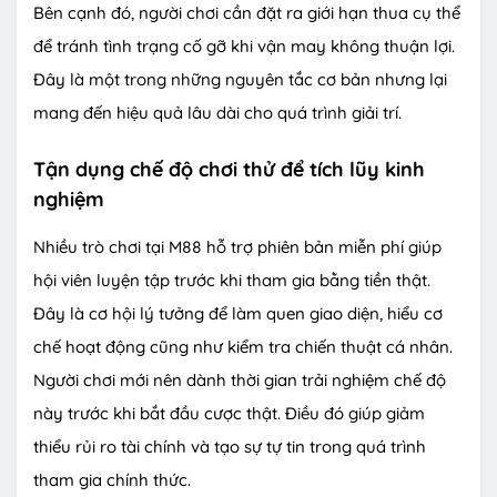
Bên cạnh đó, người chơi cần đặt ra giới hạn thua cụ thể
để tránh tình trạng cố gỡ khi vận may không thuận lợi.
Đây là một trong những nguyên tắc cơ bản nhưng lại
mang đến hiệu quả lâu dài cho quá trình giải trí.
Tận dụng chế độ chơi thử để tích lũy kinh
nghiệm
Nhiều trò chơi tại M88 hỗ trợ phiên bản miễn phí giúp
hội viên luyện tập trước khi tham gia bằng tiền thật.
Đây là cơ hội lý tưởng để làm quen giao diện, hiểu cơ
chế hoạt động cũng như kiểm tra chiến thuật cá nhân.
Người chơi mới nên dành thời gian trải nghiệm chế độ
này trước khi bắt đầu cược thật. Điều đó giúp giảm
thiểu rủi ro tài chính và tạo sự tự tin trong quá trình
tham gia chính thức.