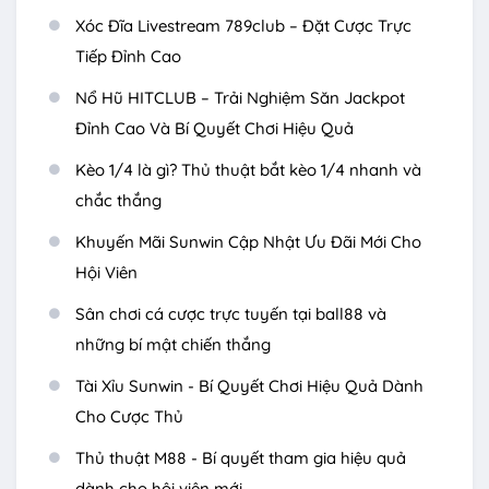
Xóc Đĩa Livestream 789club – Đặt Cược Trực
Tiếp Đỉnh Cao
Nổ Hũ HITCLUB – Trải Nghiệm Săn Jackpot
Đỉnh Cao Và Bí Quyết Chơi Hiệu Quả
Kèo 1/4 là gì? Thủ thuật bắt kèo 1/4 nhanh và
chắc thắng
Khuyến Mãi Sunwin Cập Nhật Ưu Đãi Mới Cho
Hội Viên
Sân chơi cá cược trực tuyến tại ball88 và
những bí mật chiến thắng
Tài Xỉu Sunwin - Bí Quyết Chơi Hiệu Quả Dành
Cho Cược Thủ
Thủ thuật M88 - Bí quyết tham gia hiệu quả
dành cho hội viên mới